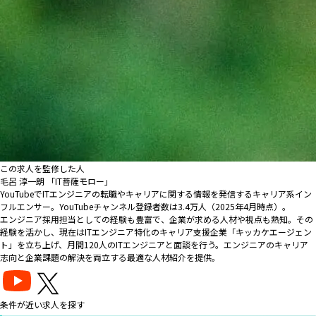
この求人を監修した人
毛呂 淳一朗 「IT菩薩モロー」
YouTubeでITエンジニアの転職やキャリアに関する情報を発信するキャリア系イン
フルエンサー。YouTubeチャンネル登録者数は3.4万人（2025年4月時点）。
エンジニア採用担当としての経験も豊富で、企業が求める人材や視点も熟知。その
経験を活かし、現在はITエンジニア特化のキャリア支援企業「キッカケエージェン
ト」を立ち上げ、月間120人のITエンジニアと面談を行う。エンジニアのキャリア
志向と企業課題の解決を両立する最適な人材紹介を提供。
条件が近い求人を探す