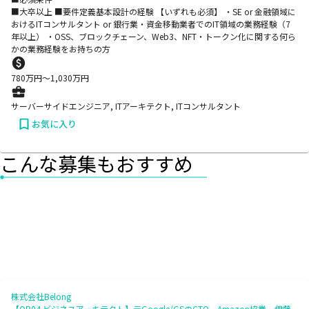
■大卒以上 ■要件定義基本設計の経験 【いずれも必須】 ・SE or 金融領域に
おけるITコンサルタント or 銀行業・資金移動業者でのIT領域の業務経験（7
年以上） ・OSS、ブロックチェーン、Web3、NFT・トークン化に関する何ら
かの業務経験をお持ちの方
780
万円〜
1,030
万円
サーバーサイドエンジニア, ITアーキテクト, ITコンサルタント
お気に入り
こんな募集もおすすめ
株式会社Belong
【OP04.ビジネスアーキテクト】元Google/GSのCTO、Amazon協業、伊藤