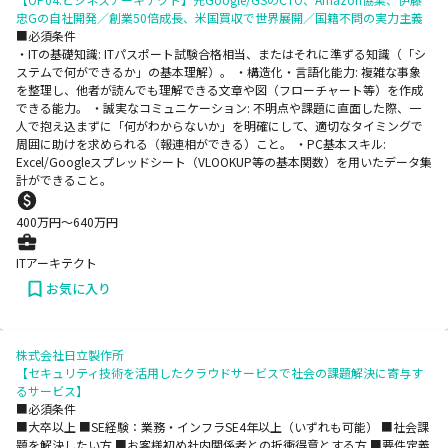
忠Gの自社開発／創業50倍成長、米国買収で世界展開／国籍不問の実力主義
■必須条件
・ITの基礎知識: ITパスポート試験合格相当、またはそれに準ずる知識（「シ
ステムで何ができるか」の基本理解）。 ・構造化・言語化能力: 複雑な事象
を整理し、他者が読んでも理解できる文章や図（フローチャート等）を作成
できる能力。 ・誠実なコミュニケーション: 不明点や課題に直面した際、一
人で抱え込まずに「何がわからないか」を明確にして、適切なタイミングで
周囲に助けを求められる（報連相ができる）こと。 ・PC基本スキル:
Excel/Googleスプレッドシート（VLOOKUP等の基本関数）を用いたデータ集
計ができること。
400
万円〜
640
万円
ITアーキテクト
お気に入り
株式会社日立製作所
【セキュリティ技術を活用したクラウドサービスで社会の課題解決に寄与す
るサービス】
■必須条件
■大卒以上 ■SE経験：業務・インフラSE4年以上（いずれも可能） ■社会課
題を解決したい方 ■お客様初め社内関係者との折衝得意とする方 ■要件定義