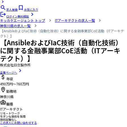
求人検索
お気に入り
ログイン
無料相談
キッカケエージェント
トップ
ITアーキテクトの求人一覧
神奈川県の求人一覧
【AnsibleおよびIaC技術（自動化技術）に関する金融事業部CoE活動（ITアーキテ
クト）】
【AnsibleおよびIaC技術（自動化技術）
に関する金融事業部CoE活動（ITアーキ
テクト）】
株式会社日立製作所
企業ページへ
年収
490万円〜760万円
勤務地
神奈川県
職種
ITアーキテクト
リモートワーク
モダンな技術を採用
技術試験なし
この求人にお問い合わせする