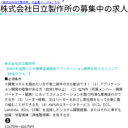
「株式会社日立製作所」の企業ページはこちら
株式会社日立製作所の募集中の求人
株式会社日立製作所
【AWSを活用した大規模生損保系アプリケーション開発を担うエンジニア
（担当クラス）】
■必須条件
※開発スキルを極めたい方や第二新卒の方も歓迎です！ （1）アプリケーシ
ョン開発の経験がある方（目安1年以上） （2）社内外（所属メンバー・開発
パートナー・顧客）においてコミュニケーションを取り円滑な業務遂行がで
きる方 （3）リーダー経験、又はリーダーをめざし責任感をもって仕事に取
り組むことができる方 （4）AWSのマネージドサービス（EC2、ECS、
Lambda、RDS、S3等）を活用したシステム開発経験、またはそれに準ずる
知識・学習実績（資格取得等）を有する方
530
万円〜
800
万円