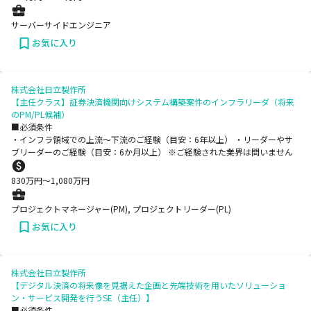
サーバーサイドエンジニア
お気に入り
株式会社日立製作所
【主任クラス】証券決済機関向けシステム構築案件のインフラリーダ（将来
のPM/PL候補）
■必須条件
・インフラ領域での上流～下流のご経験（目安：6年以上） ・リーダーやサ
ブリーダーのご経験（目安：6か月以上） ※ご経験された業界は問いません
830
万円〜
1,080
万円
プロジェクトマネージャー(PM), プロジェクトリーダー(PL)
お気に入り
株式会社日立製作所
【デジタル決済の将来像を見据えた企画と先端技術を用いたソリューショ
ン・サービス開発を行うSE（主任）】
■必須条件