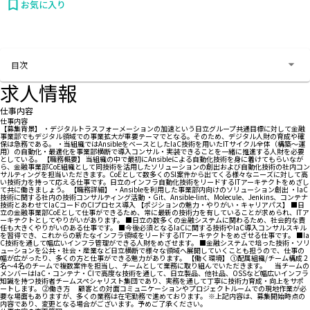
お気に入り
お問い合わせする
目次
求人情報
仕事内容
仕事内容
【募集背景】 ・デジタルトラスフォーメーションの加速という日立グループ共通目標に対して金融
事業部でもデジタル領域での事業拡大が重要テーマでとなる。そのため、デジタル人財の育成や確
保は急務である。 ・当組織ではAnsibleをベースとしたIaC技術を用いたITサイクル全体（構築～運
用）の自動化・最適化を事業部横断で導入コンサル・実装できることを一緒に推進する人財を必要
としている。 【職務概要】 当組織の中で最初にAnsibleによる自動化技術を身に着けてもらいなが
ら、金融事業部CoE組織として同技術を活用したソリューションの創出および自動化技術の社内コン
サルティングを担当いただきます。CoEとして数多くのSI案件から出てくる様々なニーズに対して高
い技術力を持って応える仕事です。日立のインフラ自動化技術をリードするITアーキテクトをめざし
て共に働きましょう。 【職務詳細】 ・Ansibleを利用した事業部内向けのソリューション創出 ・IaC
技術に関する社内の技術コンサルティング活動 ・Git、Ansible-lint、Molecule、Jenkins、コンテナ
技術とあわせてIaCコードのCIプロセス導入 【ポジションの魅力・やりがい・キャリアパス】 ■日
立の金融事業部CoEとして仕事ができるため、常に最新の技術力を有していることが求められ、ITア
ーキテクトとしてやりがいがあります。 ■日立の数多くの金融システムに関わるため、社会的な責
任も大きくやりがいのある仕事です。 ■今後必須となるIaCに関する技術やIaC導入コンサルスキル
を習得でき、これからの新たなインフラ領域をリードするITアーキテクトをめざせる仕事です。 ■Ia
C技術を通して幅広いインフラ管理ができる人財をめざせます。 ■金融システムで培った技術・ソリ
ューションを公共・社会・産業など日立横断で様々な領域へ展開していくことも担うので、仕事の
幅が広がったり、多くの方と仕事ができる魅力があります。 【働く環境】 ①配属組織/チーム構成 2
名～4名のチームで複数案件を担当し、チームとして業務に取り組んでいただきます。 当チームの
メンバーはIaC・コンテナ・CIで高度な技術を通して、日立製品、他社品、OSSなど幅広いインフラ
知識を持つ技術者チームスペシャリスト集団であり、実務を通して丁寧に技術力育成・向上をサポ
ートします。 ②働き方 顧客との対面コミュニケーションやプロジェクトルームでの現地作業が必
要な場面もありますが、多くの業務は在宅勤務で進めております。 ※上記内容は、募集開始時点の
内容であり、変更となる場合がございます。予めご了承ください。