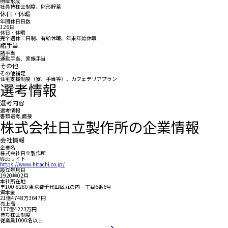
財産形成
社員持株会制度、財形貯蓄
休日・休暇
年間休日日数
126日
休日・休暇
完全週休二日制、有給休暇、年末年始休暇
諸手当
諸手当
通勤手当、家族手当
その他
その他補足
住宅支援制度（寮、手当等）、カフェテリアプラン
選考情報
選考内容
選考情報
書類選考,面接
株式会社日立製作所の企業情報
会社情報
企業名
株式会社日立製作所
Webサイト
https://www.hitachi.co.jp/
設立年月日
1920年02月
本社所在地
〒100-8280 東京都千代田区丸の内一丁目6番6号
資本金
21億4748万3647円
売上高
177億4223万円
持ち株会制度
従業員1000名以上