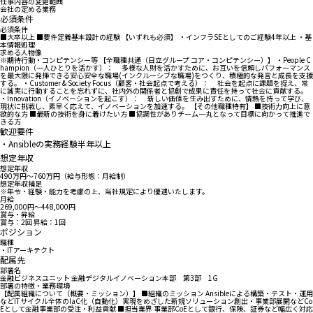
仕事内容の変更範囲
会社の定める業務
必須条件
必須条件
■大卒以上 ■要件定義基本設計の経験 【いずれも必須】 ・インフラSEとしてのご経験4年以上 ・基
本情報処理
求める人物像
※期待行動・コンピテンシー等 【全職種共通（日立グループ コア・コンピテンシー）】 ・People C
hampion（一人ひとりを活かす）： 多様な人財を活かすために、お互いを信頼しパフォーマンス
を最大限に発揮できる安心安全な職場(インクルーシブな職場)をつくり、積極的な発言と成長を支援
する。 ・Customer & Society Focus（顧客・社会起点で考える）： 社会を起点に課題を捉え、常
に誠実に行動することを忘れずに、社内外の関係者と協創で成果に責任を持って社会に貢献する。
・Innovation（イノベーションを起こす）： 新しい価値を生み出すために、情熱を持って学び、
現状に挑戦し、素早く応えて、イノベーションを加速する。 【その他職種特有】 ■技術力向上に意
欲的な方 ■最新の技術を身に着けたい方 ■協調性がありチーム一丸となって目標に向かって推進で
きる方
歓迎要件
・Ansibleの実務経験半年以上
想定年収
想定年収
490万円〜760万円（給与形態：月給制）
想定年収補足
※年令・経験・能力を考慮の上、当社規定により優遇いたします。
月給
269,000円〜448,000円
賞与・昇給
賞与：2回 昇給：1回
ポジション
職種
・ITアーキテクト
配属先
部署名
金融ビジネスユニット 金融デジタルイノベーション本部 第3部 1G
部署の特徴・業務環境
【配属組織について（概要・ミッション）】 ■組織のミッション Ansibleによる構築・テスト・運用
などITサイクル全体のIaC化（自動化）実現をめざした新規ソリューション創出・事業部展開などCo
Eとして金融事業部の受注・利益貢献 ■担当業界 事業部CoEとして銀行、保険、証券など幅広く対応