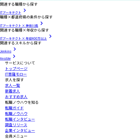
関連する職種から探す
ITアーキテクト
職種×都道府県の条件から探す
ITアーキテクト × 神奈川県
関連する職種×年収から探す
ITアーキテクト × 年収400万以上
関連するスキルから探す
Jenkins
Ansible
サービスについて
トップページ
IT菩薩モロー
求人を探す
求人一覧
新着求人
おすすめ求人
転職ノウハウを知る
転職ガイド
転職ノウハウ
転職インタビュー
調査リリース
企業インタビュー
会員メニュー