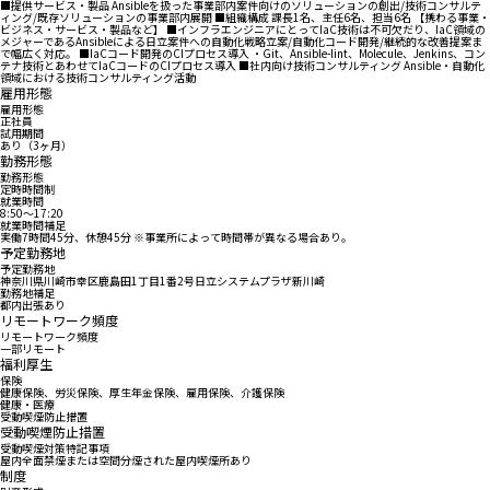
■提供サービス・製品 Ansibleを扱った事業部内案件向けのソリューションの創出/技術コンサルテ
ィング/既存ソリューションの事業部内展開 ■組織構成 課長1名、主任6名、担当6名 【携わる事業・
ビジネス・サービス・製品など】 ■インフラエンジニアにとってIaC技術は不可欠だり、IaC領域の
メジャーであるAnsibleによる日立案件への自動化戦略立案/自動化コード開発/継続的な改善提案ま
で幅広く対応。 ■IaCコード開発のCIプロセス導入 ・Git、Ansible-lint、Molecule、Jenkins、コン
テナ技術とあわせてIaCコードのCIプロセス導入 ■社内向け技術コンサルティング Ansible・自動化
領域における技術コンサルティング活動
雇用形態
雇用形態
正社員
試用期間
あり（3ヶ月）
勤務形態
勤務形態
定時時間制
就業時間
8:50〜17:20
就業時間補足
実働7時間45分、休憩45分 ※事業所によって時間帯が異なる場合あり。
予定勤務地
予定勤務地
神奈川県川崎市幸区鹿島田1丁目1番2号日立システムプラザ新川崎
勤務地補足
都内出張あり
リモートワーク頻度
リモートワーク頻度
一部リモート
福利厚生
保険
健康保険、労災保険、厚生年金保険、雇用保険、介護保険
健康・医療
受動喫煙防止措置
受動喫煙防止措置
受動喫煙対策特記事項
屋内全面禁煙または空間分煙された屋内喫煙所あり
制度