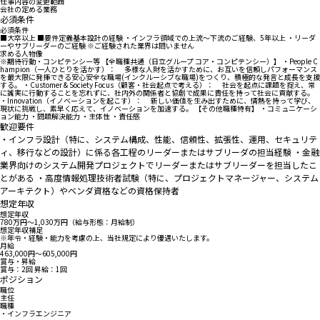
仕事内容の変更範囲
会社の定める業務
必須条件
必須条件
■大卒以上 ■要件定義基本設計の経験 ・インフラ領域での上流～下流のご経験、5年以上 ・リーダ
ーやサブリーダーのご経験 ※ご経験された業界は問いません
求める人物像
※期待行動・コンピテンシー等 【全職種共通（日立グループ コア・コンピテンシー）】 ・People C
hampion（一人ひとりを活かす）： 多様な人財を活かすために、お互いを信頼しパフォーマンス
を最大限に発揮できる安心安全な職場(インクルーシブな職場)をつくり、積極的な発言と成長を支援
する。 ・Customer & Society Focus（顧客・社会起点で考える）： 社会を起点に課題を捉え、常
に誠実に行動することを忘れずに、社内外の関係者と協創で成果に責任を持って社会に貢献する。
・Innovation（イノベーションを起こす）： 新しい価値を生み出すために、情熱を持って学び、
現状に挑戦し、素早く応えて、イノベーションを加速する。 【その他職種特有】 ・コミュニケーシ
ョン能力 ・問題解決能力 ・主体性 ・責任感
歓迎要件
・インフラ設計（特に、システム構成、性能、信頼性、拡張性、運用、セキュリテ
ィ、移行などの設計）に係る各工程のリーダーまたはサブリーダの担当経験 ・金融
業界向けのシステム開発プロジェクトでリーダーまたはサブリーダーを担当したこ
とがある ・高度情報処理技術者試験（特に、プロジェクトマネージャー、システム
アーキテクト）やベンダ資格などの資格保持者
想定年収
想定年収
780万円〜1,030万円（給与形態：月給制）
想定年収補足
※年令・経験・能力を考慮の上、当社規定により優遇いたします。
月給
463,000円〜605,000円
賞与・昇給
賞与：2回 昇給：1回
ポジション
職位
主任
職種
・インフラエンジニア