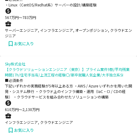
・Linux（CentOS/Redhat系）サーバーの設計/構築経験
567
万円〜
783
万円
サーバーエンジニア, インフラエンジニア, オープンポジション, クラウドエン
ジニア
お気に入り
Sky株式会社
【クラウドソリューションエンジニア（東京）】プライム案件9割/平均残業
時間17h/住宅手当有/上流工程の経験〇/新卒就職人気企業/大手独立系SI
■必須条件
下記いずれかの実務経験が5年以上ある方 ・AWS / Azure いずれかを用いた開
発・システム移行 ・クラウド上のインフラ構築・運用（IaC・CI / CDの経
験） ・クラウドサービスを組み合わせたソリューションの構築
610
万円〜
2,130
万円
インフラエンジニア, クラウドエンジニア
お気に入り