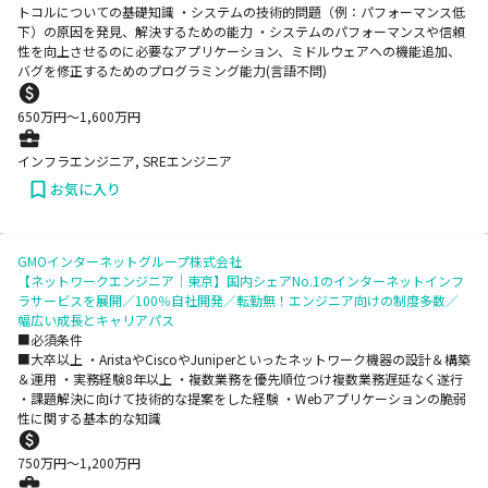
トコルについての基礎知識 ・システムの技術的問題（例：パフォーマンス低
下）の原因を発見、解決するための能力 ・システムのパフォーマンスや信頼
性を向上させるのに必要なアプリケーション、ミドルウェアへの機能追加、
バグを修正するためのプログラミング能力(言語不問)
650
万円〜
1,600
万円
インフラエンジニア, SREエンジニア
お気に入り
GMOインターネットグループ株式会社
【ネットワークエンジニア｜東京】国内シェアNo.1のインターネットインフ
ラサービスを展開／100％自社開発／転勤無！エンジニア向けの制度多数／
幅広い成長とキャリアパス
■必須条件
■大卒以上 ・AristaやCiscoやJuniperといったネットワーク機器の設計＆構築
＆運用 ・実務経験8年以上 ・複数業務を優先順位つけ複数業務遅延なく遂行
・課題解決に向けて技術的な提案をした経験 ・Webアプリケーションの脆弱
性に関する基本的な知識
750
万円〜
1,200
万円