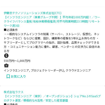
伊藤忠テクノソリューションズ株式会社(CTC)
【インフラエンジニア（事業グループ不問）】平均年収1000万円超！／ワー
クライフバランス重視/有給休暇積極推奨/月平均残業時間23.5時間/リモート
ワーク週3日
■必須条件
・一般的なシステムインフラの知識（サーバー、ストレージ、仮想化、ネッ
トワークなど）ならびに提案、設計、構築等の経験を5年以上お持ちの方 ・
サブリーダーとしてプログラマへの指示、設計指導、品質チェックができる
方 ・コミュニケーション能力に優れ、顧客、ベンダーとの交渉力に自信のあ
る方
550
万円〜
1,000
万円
インフラエンジニア, プロジェクトリーダー(PL), クラウドエンジニア
お気に入り
株式会社ラクス
【インフラエンジニア（東京）／オープンポジション】シェアNo.1のSaaSプ
ロダクト運営／積極的なAI活用／安定した経営基盤
■必須条件