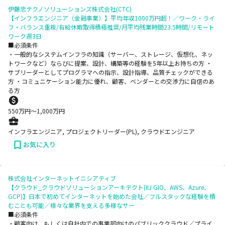
伊藤忠テクノソリューションズ株式会社(CTC)
【インフラエンジニア（金融事業）】平均年収1000万円超！／ワーク・ライ
フ・バランス重視/有給休暇取得積極推奨/月平均残業時間23.5時間/リモート
ワーク週3日
■必須条件
・一般的なシステムインフラの知識（サーバー、ストレージ、仮想化、ネッ
トワークなど）ならびに提案、設計、構築等の経験を5年以上お持ちの方 ・
サブリーダーとしてプログラマへの指示、設計指導、品質チェックができる
方 ・コミュニケーション能力に優れ、顧客、ベンダーとの交渉力に自信のあ
る方
550
万円〜
1,000
万円
インフラエンジニア, プロジェクトリーダー(PL), クラウドエンジニア
お気に入り
株式会社インターネットイニシアティブ
【クラウド_クラウドソリューションアーキテクト(IIJ GIO、AWS、Azure、
GCP)】日本で初めてインターネットを始めた会社／フルスタックな経験を積
むことも可能／様々な業界を支える多様なサー
■必須条件
・顧客向け、もしくは自社内での事業部向けのパブリッククラウド／プライ