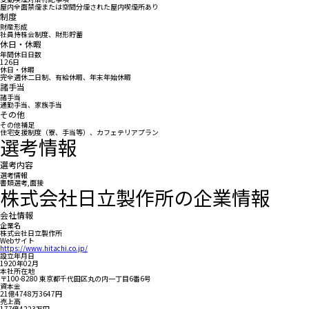
屋内全面禁煙または空間分煙された屋内喫煙所あり
制度
財産形成
社員持株会制度、財形貯蓄
休日・休暇
年間休日日数
126日
休日・休暇
完全週休二日制、有給休暇、年末年始休暇
諸手当
諸手当
通勤手当、家族手当
その他
その他補足
住宅支援制度（寮、手当等）、カフェテリアプラン
選考情報
選考内容
選考情報
書類選考,面接
株式会社日立製作所の企業情報
会社情報
企業名
株式会社日立製作所
Webサイト
https://www.hitachi.co.jp/
設立年月日
1920年02月
本社所在地
〒100-8280 東京都千代田区丸の内一丁目6番6号
資本金
21億4748万3647円
売上高
177億4223万円