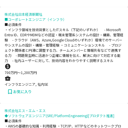
株式会社日本経済新聞社
■コーポレートエンジニア（インフラ）
■必須条件
・インフラ領域を技術背景としたITスキル（下記のいずれか） - Microsoft
Entra ID、EDRやMDMなどの認証・端末管理系システムの設計・構築、管理経
験 - クラウド（AWS，Azure,Google Cloudのいずれか）環境でのサーバー
やシステムの設計・構築・管理経験 ・コミュニケーションスキル - プロジ
ェクト関係者と円滑に調整する力、チームメンバーと情報共有などで連携す
る力 - 問題発生時に迅速かつ正確に情報を伝え、解決に向けて対応する能
力 - 社内ユーザーに対して、技術内容をわかりやすく説明するスキル
700
万円〜
1,200
万円
インフラエンジニア, 社内SE
お気に入り
株式会社エス・エム・エス
◆ソフトウェアエンジニア(SRE/PlatformEngineering)[プロダクト推進]
■必須条件
・AWSの基礎的な知識・利用経験 ・TCP/IP、HTTPなどのネットワークプロ