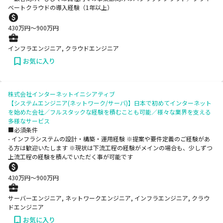
ベートクラウドの導入経験（1年以上）
430
万円〜
900
万円
インフラエンジニア, クラウドエンジニア
お気に入り
株式会社インターネットイニシアティブ
【システムエンジニア(ネットワーク/サーバ)】日本で初めてインターネット
を始めた会社／フルスタックな経験を積むことも可能／様々な業界を支える
多様なサービス
■必須条件
- インフラシステムの設計・構築・運用経験 ※提案や要件定義のご経験があ
る方は歓迎いたします ※現状は下流工程の経験がメインの場合も、少しずつ
上流工程の経験を積んでいただく事が可能です
430
万円〜
900
万円
サーバーエンジニア, ネットワークエンジニア, インフラエンジニア, クラウ
ドエンジニア
お気に入り