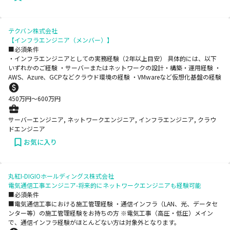
テクバン株式会社
【インフラエンジニア（メンバー）】
■必須条件
・インフラエンジニアとしての実務経験（2年以上目安） 具体的には、以下
いずれかのご経験 ・サーバーまたはネットワークの設計・構築・運用経験 ・
AWS、Azure、GCPなどクラウド環境の経験 ・VMwareなど仮想化基盤の経験
450
万円〜
600
万円
サーバーエンジニア, ネットワークエンジニア, インフラエンジニア, クラウ
ドエンジニア
お気に入り
丸紅I-DIGIOホールディングス株式会社
電気通信工事エンジニア-将来的にネットワークエンジニアも経験可能
■必須条件
■電気通信工事における施工管理経験 ・通信インフラ（LAN、光、データセ
ンター等）の施工管理経験をお持ちの方 ※電気工事（高圧・低圧）メイン
で、通信インフラ経験がほとんどない方は対象外となります。