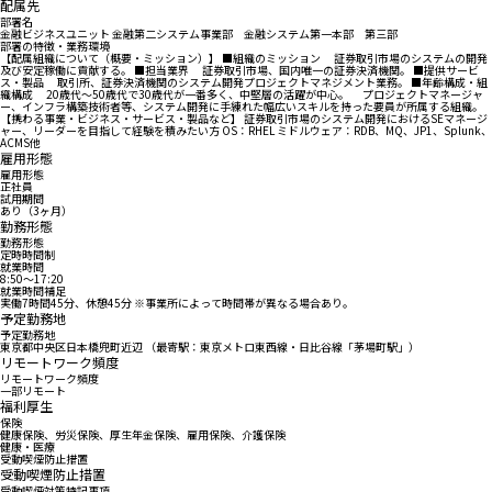
配属先
部署名
金融ビジネスユニット 金融第二システム事業部 金融システム第一本部 第三部
部署の特徴・業務環境
【配属組織について（概要・ミッション）】 ■組織のミッション 証券取引市場のシステムの開発
及び安定稼働に貢献する。 ■担当業界 証券取引市場、国内唯一の証券決済機関。 ■提供サービ
ス・製品 取引所、証券決済機関のシステム開発プロジェクトマネジメント業務。 ■年齢構成・組
織構成 20歳代～50歳代で30歳代が一番多く、中堅層の活躍が中心。 プロジェクトマネージャ
ー、インフラ構築技術者等、システム開発に手練れた幅広いスキルを持った要員が所属する組織。
【携わる事業・ビジネス・サービス・製品など】 証券取引市場のシステム開発におけるSEマネージ
ャー、リーダーを目指して経験を積みたい方 OS：RHEL ミドルウェア：RDB、MQ、JP1、Splunk、
ACMS他
雇用形態
雇用形態
正社員
試用期間
あり（3ヶ月）
勤務形態
勤務形態
定時時間制
就業時間
8:50〜17:20
就業時間補足
実働7時間45分、休憩45分 ※事業所によって時間帯が異なる場合あり。
予定勤務地
予定勤務地
東京都中央区日本橋兜町近辺 （最寄駅：東京メトロ東西線・日比谷線「茅場町駅」）
リモートワーク頻度
リモートワーク頻度
一部リモート
福利厚生
保険
健康保険、労災保険、厚生年金保険、雇用保険、介護保険
健康・医療
受動喫煙防止措置
受動喫煙防止措置
受動喫煙対策特記事項