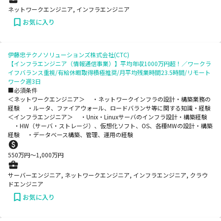
ネットワークエンジニア, インフラエンジニア
お気に入り
伊藤忠テクノソリューションズ株式会社(CTC)
【インフラエンジニア（情報通信事業）】平均年収1000万円超！／ワークラ
イフバランス重視/有給休暇取得積極推奨/月平均残業時間23.5時間/リモート
ワーク週3日
■必須条件
＜ネットワークエンジニア＞ ・ネットワークインフラの設計・構築業務の
経験 ・ルータ、ファイアウォール、ロードバランサ等に関する知識・経験
＜インフラエンジニア＞ ・Unix・Linuxサーバのインフラ設計・構築経験
・HW（サーバ・ストレージ）、仮想化ソフト、OS、各種MWの設計・構築
経験 ・データベース構築、管理、運用の経験
550
万円〜
1,000
万円
サーバーエンジニア, ネットワークエンジニア, インフラエンジニア, クラウ
ドエンジニア
お気に入り