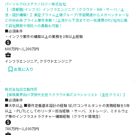
パーソルクロステクノロジー株式会社
【〈首都圏/インフラ〉インフラエンジニア（クラウド・NW・サーバ／上
流・設計構築）】東証プライム上場グループ/宇宙関連からメガベンチャーな
どのWeb系プライム案件多数！/上流から下流までの一気通貫のPJ/社内公募
で自社開発や受託への異動も可能！
■必須条件
・インフラ案件の構築以上の業務を3年以上経験
600
万円〜
1,200
万円
インフラエンジニア, クラウドエンジニア
お気に入り
株式会社日立製作所
【保険業界向け次世代を担うクラウド系ITスペシャリスト（主任クラス）】
■必須条件
■大卒以上 ■要件定義基本設計の経験 SE/ITコンサルタントの実務経験を5年
以上 ・PL/TLとしてのリーダー担当経験 ・サーバ、ストレージ、ミドルウェ
ア等のインフラストラクチャー構築経験（クラウド環境含）
780
万円〜
1,030
万円