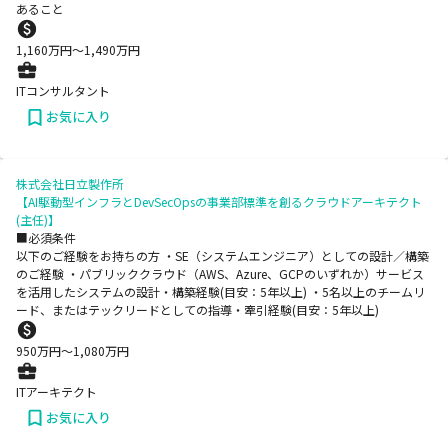
あること
1,160
万円〜
1,490
万円
ITコンサルタント
お気に入り
株式会社日立製作所
【AI駆動型インフラとDevSecOpsの事業部標準を創るクラウドアーキテクト
(主任)】
■必須条件
以下のご経験をお持ちの方 ・SE（システムエンジニア）としての設計／構築
のご経験 ・パブリッククラウド（AWS、Azure、GCPのいずれか）サービス
を活用したシステムの設計・構築経験(目安：5年以上) ・5名以上のチームリ
ード、またはテックリードとしての指導・牽引経験(目安：5年以上)
950
万円〜
1,080
万円
ITアーキテクト
お気に入り