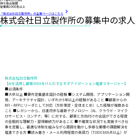
持ち株会制度
従業員1000名以上
「株式会社日立製作所」の企業ページはこちら
株式会社日立製作所の募集中の求人
株式会社日立製作所
【AIを活用し顧客のDXをけん引するモダナイゼーション推進マネージャー】
■必須条件
■大卒以上 ■要件定義基本設計の経験 ■システム開発、アプリケーション開
発、アーキテクチャ設計、いずれか5年以上の経験があること ■顧客からの
RFI・RFPにリーダとして対応（方針策定・全体まとめ）した経験が複数ある
こと ■レガシーから、日進月歩な最新テクノロジー（AI、クラウド・マイク
ロサービス・コンテナ、等）に対する、顧客と方向付けの会話ができる程度
の全般的な理解力・習得継続力があること ■不確実な状況でも実施すべき仕
事を定義し、最適な体制を組みながら周囲を動かし多様な業種の課題解決を
推進できる方 ■読み書き・メール利用程度の英語力（TOEIC600点以上）が