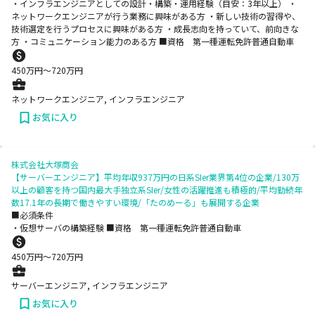
・インフラエンジニアとしての設計・構築・運用経験（目安：3年以上） ・
ネットワークエンジニアが行う業務に興味がある方 ・新しい技術の習得や、
技術選定を行うプロセスに興味がある方 ・成長志向を持っていて、前向きな
方 ・コミュニケーション能力のある方 ■資格 第一種運転免許普通自動車
450
万円〜
720
万円
ネットワークエンジニア, インフラエンジニア
お気に入り
株式会社大塚商会
【サーバーエンジニア】平均年収937万円の日系SIer業界第4位の企業/130万
以上の顧客を持つ国内最大手独立系SIer/女性の活躍推進も積極的/平均勤続年
数17.1年の長期で働きやすい環境/「たのめーる」も展開する企業
■必須条件
・仮想サーバの構築経験 ■資格 第一種運転免許普通自動車
450
万円〜
720
万円
サーバーエンジニア, インフラエンジニア
お気に入り