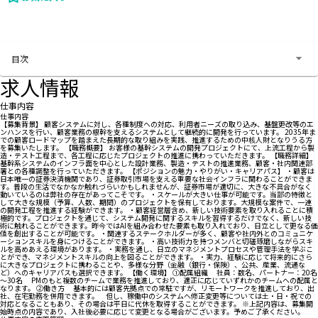
お問い合わせする
目次
求人情報
仕事内容
仕事内容
【募集背景】 顧客システムに対し、各種制度への対応、利用者ニーズの取り込み、基盤更改等のエ
ンハンスを行い、顧客業務の根幹を支えるシステムとして継続的に開発を行っています。 2035年ま
での顧客ロードマップを踏まえた長期的な取り組みを実践、推進するための中核人財となりうる方
を募集いたします。 【職務概要】 お客様の基幹システムの開発プロジェクトにて、上流工程から製
造・テスト工程まで、各工程に応じたプロジェクトの推進に携わっていただきます。 【職務詳細】
基幹系システムのインフラ面を中心とした設計業務、製造・テストの推進業務、顧客・社内関連部
署との各種調整を行っていただきます。 【ポジションの魅力・やりがい・キャリアパス】 ・顧客は
日本唯一の証券決済機関であり、証券取引市場を支える重要な社会インフラに関わることができま
す。普段の生活でなかなか触れづらいかもしれませんが、証券市場が適切に、大きな不具合がなく
動いているのは弊社の存在があってこそです。 ・スケールが大きい仕事が可能です。当部の特徴と
して大きな規模（予算、人数、期間）のプロジェクトを保有しております。大規模な案件で、一連
の開発工程を推進する経験ができます。 ・顧客経営層含め、新しい技術要素を取り入れることに積
極的です。プロジェクトを通じて、システム開発に関するスキルを習得するだけでなく、新しい技
術に触れることができます。昨今ではAIを組み合わせた要素も取り入れており、日立として更なる価
値を創出することが可能です。 ・関連するステークホルダーが多く、顧客や社内外とのコミュニケ
ーションスキルを身につけることができます。 ・高い技術力を持つメンバと切磋琢磨しながらスキ
ルを高めあえる環境があります。 ・実務を通し、日立のマネジメントプロセスや管理手法を学ぶこ
とができ、マネジメントスキルの向上を図ることができます。 ・実力、経験に応じて将来的にさら
に大きなプロジェクトに携わることや、多様な分野（金融（銀行・保険）、公共、産業、流通な
ど）へのキャリアパスも選択できます。 【働く環境】 ①配属組織 社員：数名、パートナー：20名
～30名 PMのもと複数のチームで業務を推進しており、適正に応じていずれかのチームへの配属と
なります。 ②働き方 基本的には顧客先拠点での常駐ですが、リモートワークを推進しており、出
社、在宅勤務を併用できます。 但し、稼働中のシステムへ修正変更等については土・日・祝での
対応となることもあり、その場合は平日に代休を取得することができます。 ※上記内容は、募集開
始時点の内容であり、入社後必要に応じて変更となる場合がございます。予めご了承ください。