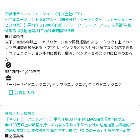
伊藤忠テクノソリューションズ株式会社(CTC)
～特定エージェント限定求人～【開発分野・アーキテクト（リテール＆サー
ビス事業）】平均年収1000万円超！／ワーク・ライフ・バランス重視/有給
休暇取得積極推奨/月平均残業時間23.5時
■必須条件
以下、目安5年以上 ・アプリケーション開発経験がある ・クラウド上でのイ
ンフラ構築経験がある ・アプリ、インフラどちらも分け隔てなく対応できる
・コミュニケーション能力に優れ、顧客、ベンダーとの交渉力に自信のある
方
550
万円〜
1,000
万円
サーバーサイドエンジニア, インフラエンジニア, クラウドエンジニア
お気に入り
株式会社大塚商会
【ネットワークエンジニア】平均年収937万円の日系SIer業界第4位の企
業/130万以上の顧客を持つ国内最大手独立系SIer/女性の活躍推進も積極的/平
均勤続年数17.1年の長期で働きやすい環境/「たのめーる」も展開する企業
■必須条件