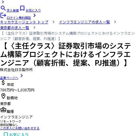
求人検索
お気に入り
ログイン
無料相談
キッカケエージェント
トップ
インフラエンジニアの求人一覧
東京都の求人一覧
【〈主任クラス〉証券取引市場のシステム構築プロジェクトにおけるインフラエン
ジニア（顧客折衝、提案、PJ推進）】
【〈主任クラス〉証券取引市場のシステ
ム構築プロジェクトにおけるインフラエ
ンジニア（顧客折衝、提案、PJ推進）】
株式会社日立製作所
企業ページへ
年収
780万円〜1,030万円
勤務地
東京都
職種
インフラエンジニア
リモートワーク
技術試験なし
この求人にお問い合わせする
お気に入り