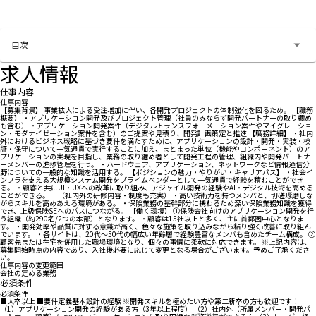
お問い合わせする
目次
求人情報
仕事内容
仕事内容
【募集背景】 事業拡大による受注増加に伴い、各開発プロジェクトの体制強化を図るため。 【職務
概要】 ・アプリケーション開発及びプロジェクト管理（社員のみならず開発パートナーの取り纏め
も含む） ・アプリケーション開発案件（デジタルトランスフォーメーション案件やマイグレーショ
ン・モダナイゼーション案件を含む）のご提案や見積り、開発計画策定と推進 【職務詳細】 ・社内
外におけるビジネス戦略に基づき要件を満たすために、アプリケーションの設計・開発・実装・検
証・保守について一気通貫で実行することに加え、まとまった単位（機能やコンポーネント）のア
プリケーションの実現を目指し、業務の取り纏め者として開発工程の管理、組織内や開発パートナ
ーメンバーの進捗管理を行う。 ・ハードウェア、アプリケーション、ネットワークなど情報通信分
野についての一般的な知識を活用する。 【ポジションの魅力・やりがい・キャリアパス】 ・社会イ
ンフラを支える大規模システム開発をプライムベンダーとして一気通貫で経験を積むことができ
る。 ・顧客と共にUI・UXへの改革に取り組み、アジャイル開発の経験やAI・デジタル技術を高める
ことができる。 （社内外の研修内容・制度も充実） ・高い技術力を持つメンバと、切磋琢磨しな
がらスキルを高めあえる環境がある。 ・保険業務の基幹部分に携わるため深い保険業務知識を獲得
でき、上級保険SEへのパスにつながる。 【働く環境】 ①保険会社向けのアプリケーション開発を行
う組織（約290名/2つの本部）となります。 ・顧客は15社以上と多く、主に首都圏中心となりま
す。 ・開発効率や品質に対する意識が高く、色々な施策を取り込みながら粘り強く改善に取り組ん
でいます。 ・各サイトは、20代～50代の幅広い年齢層で経験豊富なメンバも含めたチーム構成。 ②
顧客先または在宅を併用した職場環境となり、個々の事情に柔軟に対応できます。 ※上記内容は、
募集開始時点の内容であり、入社後必要に応じて変更となる場合がございます。予めご了承くださ
い。
仕事内容の変更範囲
会社の定める業務
必須条件
必須条件
■大卒以上 ■要件定義基本設計の経験 ※開発スキルを極めたい方や第二新卒の方も歓迎です！
（1）アプリケーション開発の経験がある方（3年以上程度） （2）社内外（所属メンバー・開発パ