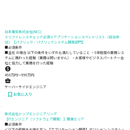
日本電気株式会社(NEC)
※リファレンスチェック必須※アプリケーションスペシャリスト（自治体
SE）【パブリック／パブリックシステム開発部門】
■必須条件
■主任 の場合 以下の条件をいずれも満たしていること ・5年程度の業務シス
テムに携わった経験（業種は問いません） ・お客様やビジネスパートナー会
社と協力して業務を行った経験
450
万円〜
990
万円
サーバーサイドエンジニア
お気に入り
株式会社トップエンジニアリング
【ITエンジニア（ソフトウェア開発）】関東エリア
■必須条件
＜以下の経験をお持ち方＞ 【アプリケーション開発】ポジション システム・