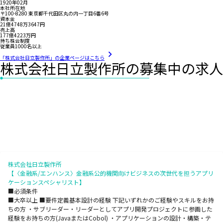
1920年02月
本社所在地
〒100-8280 東京都千代田区丸の内一丁目6番6号
資本金
21億4748万3647円
売上高
177億4223万円
持ち株会制度
従業員1000名以上
「株式会社日立製作所」の企業ページはこちら
株式会社日立製作所の募集中の求人
株式会社日立製作所
【〈金融系/エンハンス〉金融系公的機関向けビジネスの次世代を担うアプリ
ケーションスペシャリスト】
■必須条件
■大卒以上 ■要件定義基本設計の経験 下記いずれかのご経験やスキルをお持
ちの方 ・サブリーダー・リーダーとしてアプリ開発プロジェクトに参画した
経験をお持ちの方(JavaまたはCobol) ・アプリケーションの設計・構築・テ