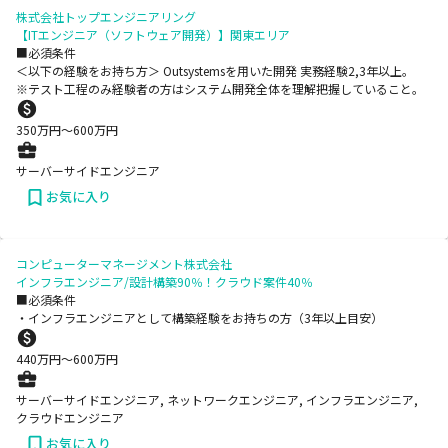
株式会社トップエンジニアリング
【ITエンジニア（ソフトウェア開発）】関東エリア
■必須条件
＜以下の経験をお持ち方＞ Outsystemsを用いた開発 実務経験2,3年以上。
※テスト工程のみ経験者の方はシステム開発全体を理解把握していること。
350
万円〜
600
万円
サーバーサイドエンジニア
お気に入り
コンピューターマネージメント株式会社
インフラエンジニア/設計構築90％！クラウド案件40％
■必須条件
・インフラエンジニアとして構築経験をお持ちの方（3年以上目安）
440
万円〜
600
万円
サーバーサイドエンジニア, ネットワークエンジニア, インフラエンジニア,
クラウドエンジニア
お気に入り