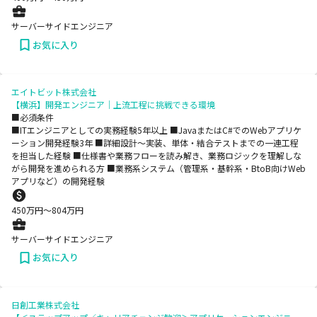
サーバーサイドエンジニア
お気に入り
エイトビット株式会社
【横浜】開発エンジニア｜上流工程に挑戦できる環境
■必須条件
■ITエンジニアとしての実務経験5年以上 ■JavaまたはC#でのWebアプリケ
ーション開発経験3年 ■詳細設計〜実装、単体・結合テストまでの一連工程
を担当した経験 ■仕様書や業務フローを読み解き、業務ロジックを理解しな
がら開発を進められる方 ■業務系システム（管理系・基幹系・BtoB向けWeb
アプリなど）の開発経験
450
万円〜
804
万円
サーバーサイドエンジニア
お気に入り
日創工業株式会社