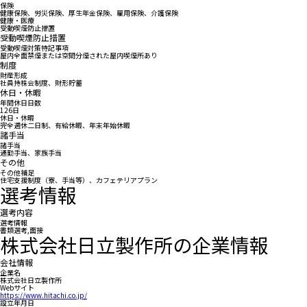
保険
健康保険、労災保険、厚生年金保険、雇用保険、介護保険
健康・医療
受動喫煙防止措置
受動喫煙防止措置
受動喫煙対策特記事項
屋内全面禁煙または空間分煙された屋内喫煙所あり
制度
財産形成
社員持株会制度、財形貯蓄
休日・休暇
年間休日日数
126日
休日・休暇
完全週休二日制、有給休暇、年末年始休暇
諸手当
諸手当
通勤手当、家族手当
その他
その他補足
住宅支援制度（寮、手当等）、カフェテリアプラン
選考情報
選考内容
選考情報
書類選考,面接
株式会社日立製作所の企業情報
会社情報
企業名
株式会社日立製作所
Webサイト
https://www.hitachi.co.jp/
設立年月日