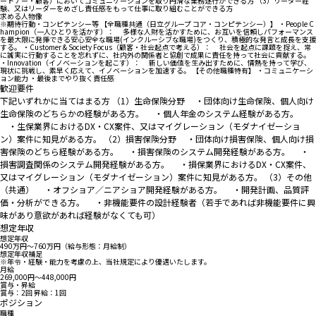
ートナー・顧客）においてコミュニケーションを取り円滑な業務遂行ができる方 （3）リーダー経
験、又はリーダーをめざし責任感をもって仕事に取り組むことができる方
求める人物像
※期待行動・コンピテンシー等 【全職種共通（日立グループ コア・コンピテンシー）】 ・People C
hampion（一人ひとりを活かす）： 多様な人財を活かすために、お互いを信頼しパフォーマンス
を最大限に発揮できる安心安全な職場(インクルーシブな職場)をつくり、積極的な発言と成長を支援
する。 ・Customer & Society Focus（顧客・社会起点で考える）： 社会を起点に課題を捉え、常
に誠実に行動することを忘れずに、社内外の関係者と協創で成果に責任を持って社会に貢献する。
・Innovation（イノベーションを起こす）： 新しい価値を生み出すために、情熱を持って学び、
現状に挑戦し、素早く応えて、イノベーションを加速する。 【その他職種特有】 ・コミュニケーシ
ョン能力 ・最後までやり抜く責任感
歓迎要件
下記いずれかに当てはまる方 （1）生命保険分野 ・団体向け生命保険、個人向け
生命保険のどちらかの経験がある方。 ・個人年金のシステム経験がある方。
・生保業界におけるDX・CX案件、又はマイグレーション（モダナイゼーショ
ン）案件に知見がある方。 （2）損害保険分野 ・団体向け損害保険、個人向け損
害保険のどちら経験がある方。 ・損害保険のシステム開発経験がある方。 ・
損害調査関係のシステム開発経験がある方。 ・損保業界におけるDX・CX案件、
又はマイグレーション（モダナイゼーション）案件に知見がある方。 （3）その他
（共通） ・オフショア／ニアショア開発経験がある方。 ・開発計画、品質評
価・分析ができる方。 ・非機能要件の設計経験者（若手であれば非機能要件に興
味があり意欲があれば経験がなくても可）
想定年収
想定年収
490万円〜760万円（給与形態：月給制）
想定年収補足
※年令・経験・能力を考慮の上、当社規定により優遇いたします。
月給
269,000円〜448,000円
賞与・昇給
賞与：2回 昇給：1回
ポジション
職種