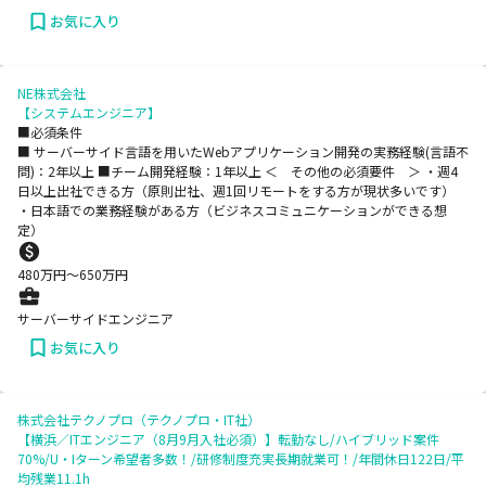
お気に入り
NE株式会社
【システムエンジニア】
■必須条件
■ サーバーサイド言語を用いたWebアプリケーション開発の実務経験(言語不
問)：2年以上 ■チーム開発経験：1年以上 ＜ その他の必須要件 ＞ ・週4
日以上出社できる方（原則出社、週1回リモートをする方が現状多いです）
・日本語での業務経験がある方（ビジネスコミュニケーションができる想
定）
480
万円〜
650
万円
サーバーサイドエンジニア
お気に入り
株式会社テクノプロ（テクノプロ・IT社）
【横浜／ITエンジニア（8月9月入社必須）】転勤なし/ハイブリッド案件
70%/U・Iターン希望者多数！/研修制度充実長期就業可！/年間休日122日/平
均残業11.1h