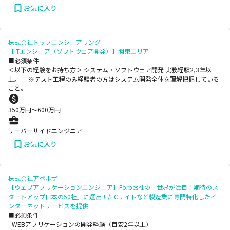
お気に入り
株式会社トップエンジニアリング
【ITエンジニア（ソフトウェア開発）】関東エリア
■必須条件
＜以下の経験をお持ち方＞ システム・ソフトウェア開発 実務経験2,3年以
上。 ※テスト工程のみ経験者の方はシステム開発全体を理解把握している
こと。
350
万円〜
600
万円
サーバーサイドエンジニア
お気に入り
株式会社アペルザ
【ウェブアプリケーションエンジニア】Forbes社の「世界が注目！期待のス
タートアップ日本の50社」に選出！/ECサイトなど製造業に専門特化したイ
ンターネットサービスを提供
■必須条件
- WEBアプリケーションの開発経験（目安2年以上）