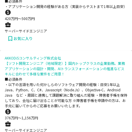
■必須条件
・アプリケーション開発の経験がある方（実装からテストまで1年以上目安）
420
万円〜
500
万円
サーバーサイドエンジニア
お気に入り
AKKODiSコンサルティング株式会社
【ソフト開発エンジニア（地域限定）】国内トップクラスの企業勤務。業務
アプリケーションの設計・開発、AIトランスフォーメーションの推進などス
キルに合わせて多様な案件をご用意！
■必須条件
・以下の言語を用いた何かしらのソフトウェア開発の経験：目安1年以上
Java、Python、C、C#、Javascript（Node.Js）、Objective-C、Android
Java など ・周囲と連携して課題解決に取り組んだ経験 ・障害者手帳を保持
しており、会社に届け出ることが可能な方 ※障害者手帳を申請中の方は、お
手元に届いてからのご応募をお願いいたします。
376
万円〜
1,156
万円
サーバーサイドエンジニア