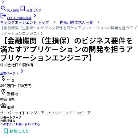
求人検索
お気に入り
ログイン
無料相談
キッカケエージェント
トップ
神奈川県の求人一覧
【金融機関（生損保）のビジネス要件を満たすアプリケーションの開発を担うアプ
リケーションエンジニア】
【金融機関（生損保）のビジネス要件を
満たすアプリケーションの開発を担うア
プリケーションエンジニア】
株式会社日立製作所
企業ページへ
年収
490万円〜760万円
勤務地
神奈川県
職種
サーバーサイドエンジニア, フロントエンドエンジニア
リモートワーク
技術試験なし
この求人にお問い合わせする
お気に入り