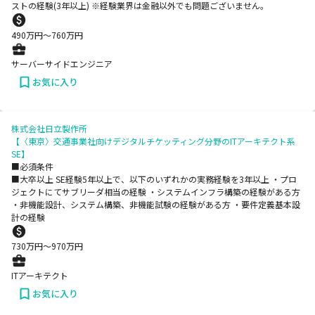
ストの経験(3年以上) ※経験業界は金融以外でも問題ございません。
490
万円〜
760
万円
サーバーサイドエンジニア
お気に入り
株式会社日立製作所
【〈東京〉交通事業社向けデジタルチケッティング分野のITアーキテクト系
SE】
■必須条件
■大卒以上 SE経験5年以上で、以下のいずれかの実務経験を3年以上 ・プロ
ジェクトにてサブリーダ相当の経験 ・システムインフラ構築の経験がある方
・非機能設計、システム構築、非機能試験の経験がある方 ・要件定義基本設
計の経験
730
万円〜
970
万円
ITアーキテクト
お気に入り