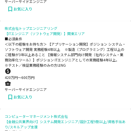
サーバーサイドエンジニア
お気に入り
株式会社トップエンジニアリング
【ITエンジニア（ソフトウェア開発）】関東エリア
■必須条件
＜以下の経験をお持ち方＞ 【アプリケーション開発】ポジション システム・
ソフトウェア開発 実務経験4年以上 ※製造（プログラミング）工程以上の
ご経験が3年以上あること 【情報システム部門向け開発（社内システム・業
務効率化ツール）】ポジション ITエンジニアとしての実務経験4年以上。
※テスト／検証業務経験のみの方はNG
420
万円〜
600
万円
サーバーサイドエンジニア
お気に入り
コンピューターマネージメント株式会社
【金融公共業界向け】システム開発エンジニア/設計工程9割以上/資格手当あ
り/スキルアップ支援