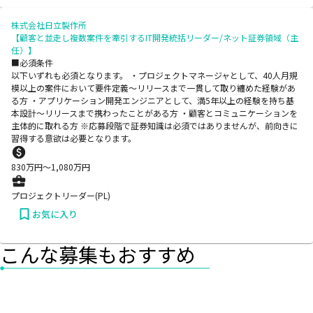
株式会社日立製作所
【顧客と並走し複数案件を牽引するIT開発統括リーダー/ネット証券領域（主
任）】
■必須条件
以下いずれも必須となります。 ・プロジェクトマネージャとして、40人月規
模以上の案件において要件定義～リリースまで一貫して取り纏めた経験があ
る方 ・アプリケーション開発エンジニアとして、満5年以上の経験を持ち基
本設計～リリースまで携わったことがある方 ・顧客とコミュニケーションを
主体的に取れる方 ※応募段階で証券知識は必須ではありませんが、前向きに
習得する意欲は必要となります。
830
万円〜
1,080
万円
プロジェクトリーダー(PL)
お気に入り
こんな募集もおすすめ