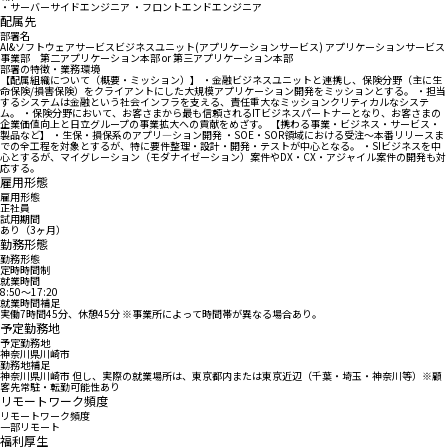
・サーバーサイドエンジニア ・フロントエンドエンジニア
配属先
部署名
AI&ソフトウェアサービスビジネスユニット(アプリケーションサービス) アプリケーションサービス
事業部 第二アプリケーション本部 or 第三アプリケーション本部
部署の特徴・業務環境
【配属組織について（概要・ミッション）】 ・金融ビジネスユニットと連携し、保険分野（主に生
命保険/損害保険）をクライアントにした大規模アプリケーション開発をミッションとする。 ・担当
するシステムは金融という社会インフラを支える、責任重大なミッションクリティカルなシステ
ム。 ・保険分野において、お客さまから最も信頼されるITビジネスパートナーとなり、お客さまの
企業価値向上と日立グループの事業拡大への貢献をめざす。 【携わる事業・ビジネス・サービス・
製品など】 ・生保・損保系のアプリ―ション開発 ・SOE・SOR領域における受注～本番リリースま
での全工程を対象とするが、特に要件整理・設計・開発・テストが中心となる。 ・SIビジネスを中
心とするが、マイグレーション（モダナイゼーション）案件やDX・CX・アジャイル案件の開発も対
応する。
雇用形態
雇用形態
正社員
試用期間
あり（3ヶ月）
勤務形態
勤務形態
定時時間制
就業時間
8:50〜17:20
就業時間補足
実働7時間45分、休憩45分 ※事業所によって時間帯が異なる場合あり。
予定勤務地
予定勤務地
神奈川県川崎市
勤務地補足
神奈川県川崎市 但し、実際の就業場所は、東京都内または東京近辺（千葉・埼玉・神奈川等）※顧
客先常駐・転勤可能性あり
リモートワーク頻度
リモートワーク頻度
一部リモート
福利厚生