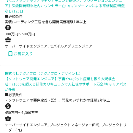
【＜ステップアップ／キャリアチェンジ歓迎＞アプリケーションエンジニ
ア】受託開発5割/社内カウンセラー在中/マンツーマンによる研修制度/転勤
なし/125日
■必須条件
実装/コーディング工程を含む開発実務経験1年以上
380
万円〜
500
万円
サーバーサイドエンジニア, モバイルアプリエンジニア
お気に入り
株式会社テクノプロ（テクノプロ・デザイン社）
【ソフトウェア開発エンジニア】宇宙やロボット産業も扱う大規模会
社！/1000を超える研修カリキュラムで入社後のサポート万全/キャリアパス
が多彩‼
■必須条件
・ソフトウェアの要件定義・設計、開発のいずれかの経験2年以上
450
万円〜
1,300
万円
サーバーサイドエンジニア, プロジェクトマネージャー(PM), プロジェクトリ
ーダー(PL)