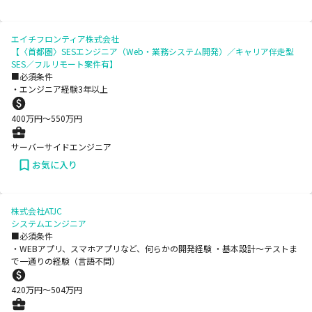
エイチフロンティア株式会社
【〈首都圏〉SESエンジニア（Web・業務システム開発）／キャリア伴走型
SES／フルリモート案件有】
■必須条件
・エンジニア経験3年以上
400
万円〜
550
万円
サーバーサイドエンジニア
お気に入り
株式会社ATJC
システムエンジニア
■必須条件
・WEBアプリ、スマホアプリなど、何らかの開発経験 ・基本設計～テストま
で一通りの経験（言語不問）
420
万円〜
504
万円