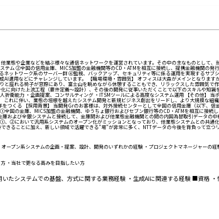
、他業態や企業などを結ぶ様々な通信ネットワークを運営されています。その中の主なものとして、当
テム ②全国の信用金庫、MICS加盟の金融機関等のCD・ATMを相互に接続し、提携金融機関の
するネットワーク系のサーバー群 ④監視、バックアップ、セキュリティ等に係る運用を実現するサブ
AI適用などにチャレンジしています。 【職場環境・雰囲気】 オフィスは大森がメインとなります
りと座れる椅子が窓際にあり、富士山を眺めながら休憩することもでき、リラックスした雰囲気で作
ン化に向けた上流工程（要件定義～設計）、その後の開発に従事いただくことで以下のスキルや知識を
折衝能力 ・企画提案、コンサルティング ・ITSMツールによる高度なシステム運用 【その他】 当
た。 これに伴い、業態の垣根を越えたシステム開発と新規ビジネス創出をリードし、より大規模な組
0年をつくる 【採用背景】 当開発Grのお客様は、対外接続センターとして全国の信用金庫（以下、
①全国の金庫、MICS加盟の金融機関、ゆうちょ銀行およびセブン銀行等のCD・ATMを相互に接
の金庫および全銀システムと接続して、金庫間および他業態金融機関との間の内国為替取引データの中
①、②において汎用系システムのオープン化がミッションとなっており、他業態システムとの共通化や
できることに加え、新しい領域で活躍できる”場”が非常に多く、NTTデータの今後を背負って立つ
・オープン系システムの企画・提案、設計、開発のいずれかの経験 ・プロジェクトマネージャーの経
方 ・当社で更なる高みを目指したい方
いたシステムでの基盤、方式に関する業務経験 ・生成AIに関連する経験 ■資格 