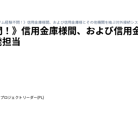
テム経験不問！》信用金庫様間、および信用金庫様とその他機関を結ぶ対外接続シス
問！》信用金庫様間、および信用
発担当
プロジェクトリーダー(PL)