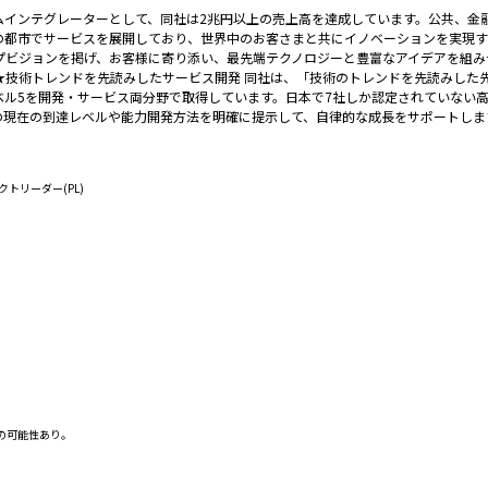
テムインテグレーターとして、同社は2兆円以上の売上高を達成しています。公共、金
都市でサービスを展開しており、世界中のお客さまと共にイノベーションを実現する「信頼
vator」というグループビジョンを掲げ、お客様に寄り添い、最先端テクノロジーと豊富なア
★技術トレンドを先読みしたサービス開発 同社は、「技術のトレンドを先読みした
高レベル5を開発・サービス両分野で取得しています。日本で7社しか認定されていない
の現在の到達レベルや能力開発方法を明確に提示して、自律的な成長をサポートしま
トリーダー(PL)
の可能性あり。