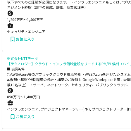
以下すべてのご経験が必須になります。 ・インフラエンジニアもしくはアプリ
ネジメント経験（部下の育成、評価、就業管理等）
1,200
万円〜
1,400
万円
セキュリティエンジニア
お気に入り
株式会社NTTデータ
【テクノロジー】クラウド・インフラ領域全般をリードするPM/PL候補（ハ
■必須条件
①AWS/Azure等のパブリッククラウド環境開発 ・AWS/Azureを用いた
a.仮想化基盤やVDI環境の設計・構築のご経験 b.Google Workspac
模10名以上） ・サーバ、ネットワーク、セキュリティ、パブリッククラウド、
850
万円〜
1,400
万円
インフラエンジニア, プロジェクトマネージャー(PM), プロジェクトリーダー(P
お気に入り