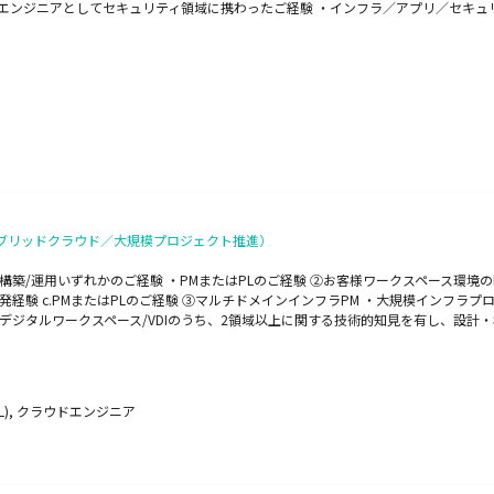
エンジニアとしてセキュリティ領域に携わったご経験 ・インフラ／アプリ／セキュ
イブリッドクラウド／大規模プロジェクト推進）
システム構築/運用いずれかのご経験 ・PMまたはPLのご経験 ②お客様ワークスペース環
eを用いた開発経験 c.PMまたはPLのご経験 ③マルチドメインインフラPM ・大規模イ
デジタルワークスペース/VDIのうち、2領域以上に関する技術的知見を有し、設計
L), クラウドエンジニア