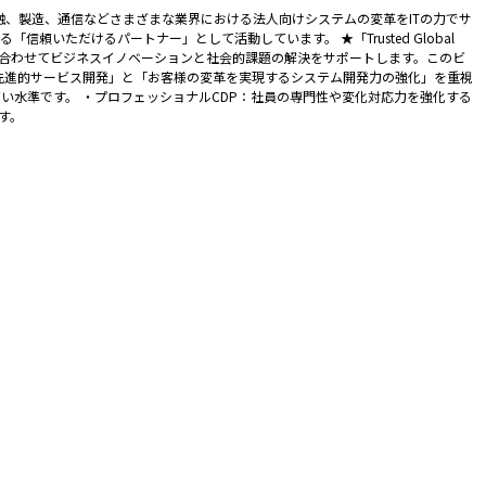
融、製造、通信などさまざまな業界における法人向けシステムの変革をITの力でサ
いただけるパートナー」として活動しています。 ★「Trusted Global
イデアを組み合わせてビジネスイノベーションと社会的課題の解決をサポートします。このビ
先進的サービス開発」と「お客様の変革を実現するシステム開発力の強化」を重視
高い水準です。 ・プロフェッショナルCDP：社員の専門性や変化対応力を強化する
す。