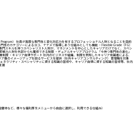
t Program） 社員が高度な専門性と変化対応力を有するプロフェッショナル人財となることを目的
ゴリーによるヨコ、ナナメで指導しあう仕組みとしても機能 ・Flexible Grade（FG）
 高度な専門スキルを持つスペシャリスト人財が、マネジメントを中心としたキャリアだけでなく、スペシ
牽引する即戦力人財を外部からも獲得できる制度 ・デュアルキャリアプログラム 「今持つ専門性の進化」
制度 ・キャリア自律サポート 社内のビジネスや組織、制度を熟知したキャリア有識者による、
リア像のイメージアップを図るサービスを提供（社外キャリアコンサルティング） 管理職を対象
、ジェネラリティ・スペシャリティに資する知識の習得や、キャリア自律に資する知識の習得等、社内
支援
設優待など、様々な福利厚生メニューから自由に選択し、利用できる仕組み）