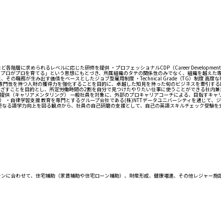
に求められるレベルに応じた研修を提供 ・プロフェッショナルCDP（Career Developmen
がプロを育てる」という思想にもとづき、所属組織のタテの関係性のみでなく、組織を越えた専門性のカテ
の職務が生み出す価値をベースとしたジョブ型雇用制度 ・Technical Grade（TG）制度
DP）制度 高い専門性を持つ人財の獲得力を強化することを目的に、卓越した知見を持った旬のビジネスを
ざすことを目的とし、所定労働時間の2割を自分で見つけたやりたい仕事に使うことができる社内兼業
提供（キャリアメンタリング） 一般社員を対象に、外部のプロキャリアコーチによる、目指すキャ
 ・自律学習支援 教育を専門とするグループ会社である(株)NTTデータユニバーシティを通じて
の更なる語学力向上を図る観点から、社員の自己研磨の支援として、自己の英語スキルチェック受験を
ランに合わせて、住宅補助（家賃補助や住宅ローン補助）、財産形成、健康増進、その他レジャー施