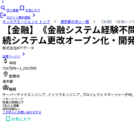
求人検索
お気に入り
ログイン
無料相談
キッカケエージェント
トップ
東京都の求人一覧
【金融】《金融シス
【金融】《金融システム経験不
続システム更改オープン化・開
株式会社NTTデータ
企業ページへ
年収
700万円〜1,350万円
勤務地
東京都
職種
サーバーサイドエンジニア, インフラエンジニア, プロジェクトマネージャー(PM), 
リモートワーク
残業20時間以下
5名以上募集
技術試験なし
この求人にお問い合わせする
お気に入り