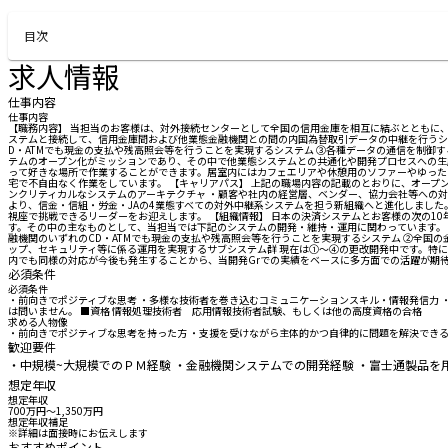
お問い合わせする
目次
求人情報
仕事内容
仕事内容
【職務内容】 当担当のお客様は、対外接続センターとして全国の信用金庫を相互に結ぶとともに
ステムと接続して、信用金庫間および他業態金融機関との間の内国為替取引データの中継を行うシス
D・ATMでも現金の支払や残高照会等を行うことを実現するシステム ③各種データの通信を制御
テムのオープン化がミッションであり、その中で他業態システムとの共通化や開発プロセスへの生成
って好きな場所で作業することができます。居室内にはカフェエリアや休憩用のソファーやゆった
宅で不自由なく作業をしています。 【キャリアパス】 上記の職場内容の記載のとおりに、オープ
ンクリティカルなシステムのアーキテクチャ ・顧客や社内の経営層、ベンダー、協力会社等への対人
より、信金・信組・労金・JAの4業態すべての対外中継系システムを担う新組織へと進化しまし
視座で挑戦できるリーダーをお迎えします。 【組織情報】 日本の決済システムとお客様の次の1
す。その中の主なものとして、当担当では下記のシステムの開発・維持・運用に関わっています。 
融機関のいずれのCD・ATMでも現金の支払や残高照会等を行うことを実現するシステム ②全国
ップ、セキュリティ等に係る運用を実現するサブシステム群 現在は①～④の更改開発中です。特に
内でも同様の対応が今後も発生することから、当開発Grでの実績をベースに多方面での活躍が期待
必須条件
必須条件
・前向きでポジティブな思考 ・多様な技術者を巻き込むコミュニケーションスキル・情報発信力 
は問いません。 ■資格 情報処理技術者 応用情報技術者試験、もしくは他の高度資格の合格
求める人物像
・前向きでポジティブな思考を持った方 ・支援を受けながら主体的かつ自律的に問題を解決できる
歓迎要件
・中規模~大規模でのＰＭ経験 ・金融機関システムでの開発経験 ・富士通製品を用
想定年収
想定年収
700万円〜1,350万円
想定年収補足
※詳細は面接時にお伝えします
おすすめポイント