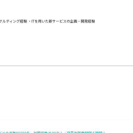
サルティング経験 ・ITを用いた新サービスの企画・開発経験
ビス会員数86000名、加盟店数4100社！／月平均残業時間５時間！