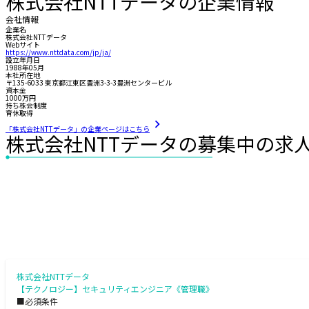
株式会社NTTデータの企業情報
会社情報
企業名
株式会社NTTデータ
Webサイト
https://www.nttdata.com/jp/ja/
設立年月日
1988年05月
本社所在地
〒135-6033 東京都江東区豊洲3-3-3豊洲センタービル
資本金
1000万円
持ち株会制度
育休取得
「株式会社NTTデータ」の企業ページはこちら
株式会社NTTデータの募集中の求
株式会社NTTデータ
【テクノロジー】セキュリティエンジニア《管理職》
■必須条件