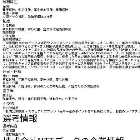
福利厚生
保険
健康保険、労災保険、厚生年金保険、雇用保険
健康・医療
人間ドック補助、受動喫煙防止措置
制度
財産形成
社員持株会制度、財形貯蓄、企業型確定拠出年金
職場環境
研修制度
職場環境補足
・階層研修 当社のビジネス遂行やマネジメントに必要な汎用知識・スキルに関して、年次と役職など各階層
に、当社におけるめざすべき人財像や成長の道筋を示し、その専門性とレベルを認定する制度。 「プロ
制度 マネジメントを主軸とし、社員の多様な強みの発揮による価値創出を最大限に引き出すために、そ
ャリストのキャリアパスを描くことが可能となる制度 ・Advanced Professional（A
および「新たな専門性の獲得」を通じて、成長した各自の総合力の発揮による多様な価値創出をめ
目指すキャリアの発見やキャリア形成・ステップアップの具体的なやり方を相談できるサービスを
に、部下のキャリア自律支援のやり方を発見するサービスを提供（社外キャリアコンサルティング）
外の豊富な研修を一つのプラットフォームで選択・受講できる環境を提供 ・語学習得支援 社員
休日・休暇
休日・休暇
有給休暇、年末年始休暇、夏季休暇、慶弔休暇
育児・介護
育児休暇、介護休暇、育児のための時短勤務、介護のための時短勤務
諸手当
諸手当
残業手当、深夜・休日勤務手当、通勤手当、住宅手当
その他
その他補足
・社内公募制度 ・カフェテリアプラン（毎年一定のポイントを全社員に付与し、各自のライフプ
選考情報
選考内容
選考情報
・適性検査あり