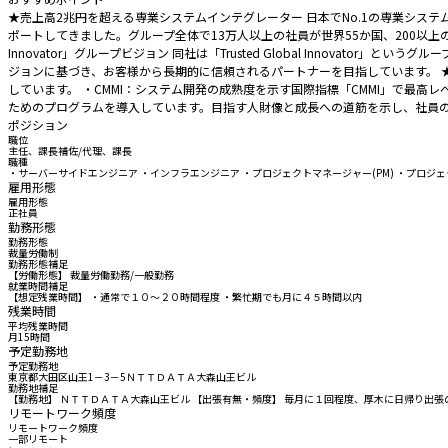
★売上高2兆円を超える専業システムインテグレーター 日本でNo.1の専業シス
ポートしてきました。グループ全体で13万人以上の社員が世界55か国、200以上の
Innovator」グループビジョン 同社は「Trusted Global Inno
ジョンに基づき、お客様から長期的に信頼されるパートナーを目指しています。 
しています。 ・CMMI：システム開発の成熟度を示す国際指標「CMMI」で最
ためのプログラムを導入しています。目指す人財像と成長への道筋を示し、社員
ポジション
職位
主任、課長補佐/代理、課長
職種
・サーバーサイドエンジニア ・インフラエンジニア ・プロジェクトマネージャー(PM) ・プロジェク
雇用形態
雇用形態
正社員
勤務形態
勤務形態
裁量労働制
勤務形態補足
【労働形態】 裁量労働勤務/一般勤務
就業時間補足
【想定残業時間】 ・通常で１０～２０時間程度 ・繁忙期でも月に４５時間以内
残業時間
平均残業時間
月15時間
予定勤務地
予定勤務地
東京都大田区山王1－3－5ＮＴＴＤＡＴＡ大森山王ビル
勤務地補足
【勤務地】 ＮＴＴＤＡＴＡ大森山王ビル 【出張有無・頻度】 毎月に１回程度、厚木に日帰り出張
リモートワーク頻度
リモートワーク頻度
一部リモート