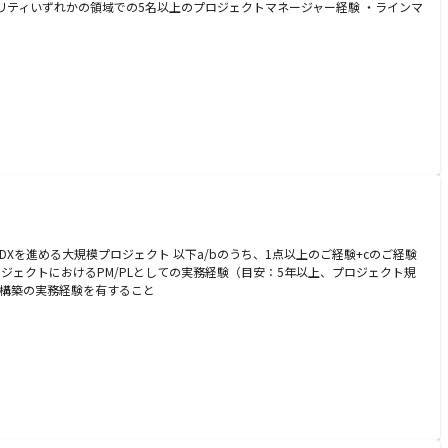
リティいずれかの領域での5名以上のプロジェクトマネージャー経験 ・ラインマ
境のDXを進める大規模プロジェクト 以下a/bのうち、1点以上のご経験+cのご経験
ンフラプロジェクトにおけるPM/PLとしての実務経験（目安：5年以上、プロジェクト規
・構築の実務経験を有すること