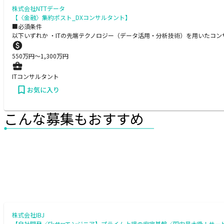
株式会社NTTデータ
【〈金融〉集約ポスト_DXコンサルタント】
■必須条件
以下いずれか ・ITの先端テクノロジー（データ活用・分析技術）を用いたコン
550
万円〜
1,300
万円
ITコンサルタント
お気に入り
こんな募集もおすすめ
株式会社IBJ
【自社開発／Flutterエンジニア】プライム上場の安定基盤／国内最大級！サー