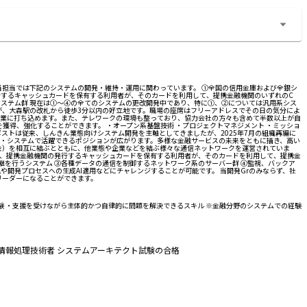
担当では下記のシステムの開発・維持・運用に関わっています。 ①全国の信用金庫および全銀シ
発行するキャッシュカードを保有する利用者が、そのカードを利用して、提携金融機関のいずれのC
システム群 現在は①～④の全てのシステムの更改開発中であり、特に①、②については汎用系シス
が、大森駅の改札から徒歩3分以内の好立地です。職場の座席はフリーアドレスでその日の気分によ
業に打ち込めます。また、テレワークの環境も整っており、協力会社の方々も含めて半数以上が自
獲得、強化することができます。 ・オープン系基盤技術 ・プロジェクトマネジメント ・ミッショ
ポストは従来、しんきん業態向けシステム開発を主軸としてきましたが、2025年7月の組織再編に
織・システムで活躍できるポジションが広がります。多様な金融サービスの未来をともに描き、高い
信金）を相互に結ぶとともに、他業態や企業などを結ぶ様々な通信ネットワークを運営されていま
続し、提携金融機関の発行するキャッシュカードを保有する利用者が、そのカードを利用して、提携金
継を行うシステム ③各種データの通信を制御するネットワーク系のサーバー群 ④監視、バックア
開発プロセスへの生成AI適用などにチャレンジすることが可能です。 当開発Grのみならず、社
リーダーになることができます。
験 ・支援を受けながら主体的かつ自律的に問題を解決できるスキル ※金融分野のシステムでの経験
・情報処理技術者 システムアーキテクト試験の合格