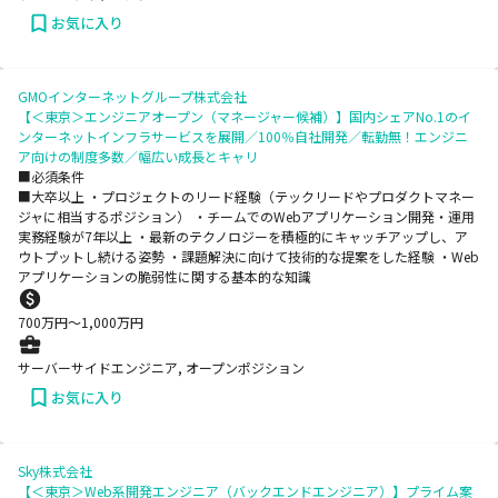
お気に入り
GMOインターネットグループ株式会社
【＜東京＞エンジニアオープン（マネージャー候補）】国内シェアNo.1のイ
ンターネットインフラサービスを展開／100％自社開発／転勤無！エンジニ
ア向けの制度多数／幅広い成長とキャリ
■必須条件
■大卒以上 ・プロジェクトのリード経験（テックリードやプロダクトマネー
ジャに相当するポジション） ・チームでのWebアプリケーション開発・運用
実務経験が7年以上 ・最新のテクノロジーを積極的にキャッチアップし、ア
ウトプットし続ける姿勢 ・課題解決に向けて技術的な提案をした経験 ・Web
アプリケーションの脆弱性に関する基本的な知識
700
万円〜
1,000
万円
サーバーサイドエンジニア, オープンポジション
お気に入り
Sky株式会社
【＜東京＞Web系開発エンジニア（バックエンドエンジニア）】プライム案