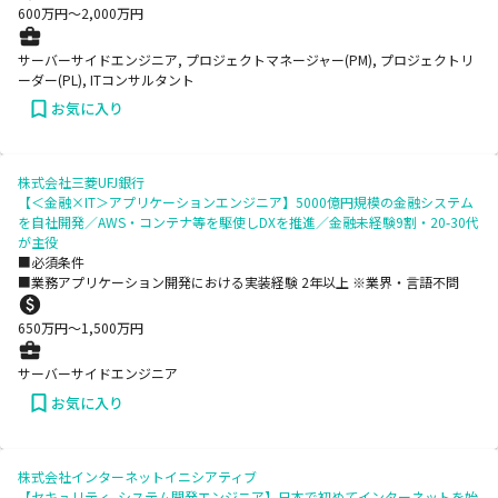
600
万円〜
2,000
万円
サーバーサイドエンジニア, プロジェクトマネージャー(PM), プロジェクトリ
ーダー(PL), ITコンサルタント
お気に入り
株式会社三菱UFJ銀行
【＜金融×IT＞アプリケーションエンジニア】5000億円規模の金融システム
を自社開発／AWS・コンテナ等を駆使しDXを推進／金融未経験9割・20-30代
が主役
■必須条件
■業務アプリケーション開発における実装経験 2年以上 ※業界・言語不問
650
万円〜
1,500
万円
サーバーサイドエンジニア
お気に入り
株式会社インターネットイニシアティブ
【セキュリティ_システム開発エンジニア】日本で初めてインターネットを始