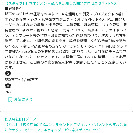
【スタッフ】ITマネジメント室/AIを活用した開発プロセス改善・PMO
■必須条件
以下のいずれかの経験をお持ちで、AIを活用した開発・プロジェクト改善に
関心がある方 ・システム開発プロジェクトにおけるPM、PMO、PL、開発リ
ーダーのいずれかの経験 ・進捗管理、品質管理、課題管理、リスク管理、変
更管理のいずれかに携わった経験 ・開発プロセス、業務ルール、ガイドライ
ン、テンプレート等の作成・改善に携わった経験 あわせて、次のような方を
想定しています。 ・関係者の話を聞き、論点を整理しながら合意形成を進め
られる方 ・新しい技術や進め方を学び、まず試してみることに前向きな方 ※
生成AIやServiceNowの実務経験は必須ではありません。入社後にチームで学
びながら身につけていただけます。 ※開発工程のすべてに精通している必要
はありません。ご自身の得意な領域を起点に活躍いただくことを想定してい
ます。
550
万円〜
1,100
万円
PMO
お気に入り
株式会社NTTデータ
【公共】《官公庁向けDXコンサルタント》デジタル・ガバメントの実現に向
けたテクノロジーコンサルティング、ビジネスディベロッパ