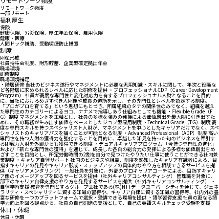
リモートワーク頻度
リモートワーク頻度
一部リモート
福利厚生
保険
健康保険、労災保険、厚生年金保険、雇用保険
健康・医療
人間ドック補助、受動喫煙防止措置
制度
財産形成
社員持株会制度、財形貯蓄、企業型確定拠出年金
職場環境
研修制度
職場環境補足
・階層研修 当社のビジネス遂行やマネジメントに必要な汎用知識・スキルに関して、年次と役職な
ど各階層に求められるレベルに応じた研修を提供 ・プロフェッショナルCDP（Career Development
Program） 社員が高度な専門性と変化対応力を有するプロフェッショナル人財となることを目的
に、当社におけるめざすべき人財像や成長の道筋を示し、その専門性とレベルを認定する制度。
「プロがプロを育てる」という思想にもとづき、所属組織のタテの関係性のみでなく、組織を越え
た専門性のカテゴリーによるヨコ、ナナメで指導しあう仕組みとしても機能 ・Flexible Grade（F
G）制度 マネジメントを主軸とし、社員の多様な強みの発揮による価値創出を最大限に引き出すた
めに、その職務が生み出す価値をベースとしたジョブ型雇用制度 ・Technical Grade（TG）制度 高
度な専門スキルを持つスペシャリスト人財が、マネジメントを中心としたキャリアだけでなく、スペ
シャリストのキャリアパスを描くことが可能となる制度 ・Advanced Professional（ADP）制度 高い
専門性を持つ人財の獲得力を強化することを目的に、卓越した知見を持った旬のビジネスを牽引す
る即戦力人財を外部からも獲得できる制度 ・デュアルキャリアプログラム 「今持つ専門性の進化」
および「新たな専門性の獲得」を通じて、成長した各自の総合力の発揮による多様な価値創出をめ
ざすことを目的とし、所定労働時間の2割を自分で見つけたやりたい仕事に使うことができる社内兼
業制度 ・キャリア自律サポート 社内のビジネスや組織、制度を熟知したキャリア有識者による、目
指すキャリアの発見やキャリア形成・ステップアップの具体的なやり方を相談できるサービスを提
供（キャリアメンタリング） 一般社員を対象に、外部のプロキャリアコーチによる、目指すキャリ
ア像のイメージアップを図るサービスを提供（社外キャリアコンサルティング） 管理職を対象に、
部下のキャリア自律支援のやり方を発見するサービスを提供（社外キャリアコンサルティング） ・
自律学習支援 教育を専門とするグループ会社である(株)NTTデータユニバーシティを通じて、ジェネ
ラリティ・スペシャリティに資する知識の習得や、キャリア自律に資する知識の習得等、社内外の豊
富な研修を一つのプラットフォームで選択・受講できる環境を提供 ・語学習得支援 社員の更なる語
学力向上を図る観点から、社員の自己研磨の支援として、自己の英語スキルチェック受験を支援
休日・休暇
休日・休暇