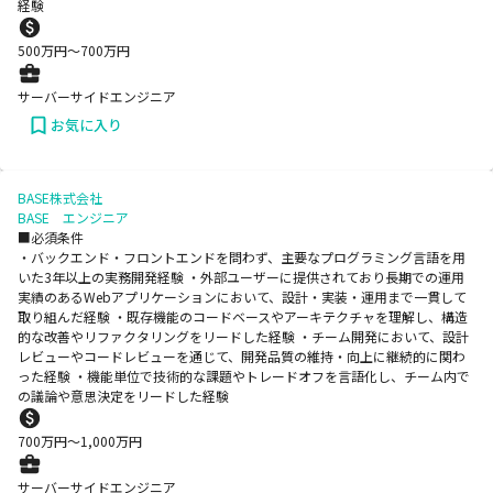
経験
500
万円〜
700
万円
サーバーサイドエンジニア
お気に入り
BASE株式会社
BASE エンジニア
■必須条件
・バックエンド・フロントエンドを問わず、主要なプログラミング言語を用
いた3年以上の実務開発経験 ・外部ユーザーに提供されており長期での運用
実績のあるWebアプリケーションにおいて、設計・実装・運用まで一貫して
取り組んだ経験 ・既存機能のコードベースやアーキテクチャを理解し、構造
的な改善やリファクタリングをリードした経験 ・チーム開発において、設計
レビューやコードレビューを通じて、開発品質の維持・向上に継続的に関わ
った経験 ・機能単位で技術的な課題やトレードオフを言語化し、チーム内で
の議論や意思決定をリードした経験
700
万円〜
1,000
万円
サーバーサイドエンジニア