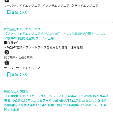
サーバーサイドエンジニア, インフラエンジニア, クラウドエンジニア
お気に入り
株式会社エス・エム・エス
【ソフトウェアエンジニア(PHP/Laravel)】フルリモ率95%/介護・ヘルスケ
ア領域の自社開発企業/プライム上場
■必須条件
・特定の言語・フレームワークを利用した開発・運用経験
500
万円〜
1,600
万円
サーバーサイドエンジニア
お気に入り
株式会社大塚商会
【＜首都圏＞アプリケーションエンジニア】平均年収937万円の日系SIer業界
第4位の企業/130万以上の顧客を持つ国内最大手独立系SIer/女性の活躍推進
も積極的/平均勤続年数17.1年の長期で働きやすい環境/「たのめーる」も展
開する企業