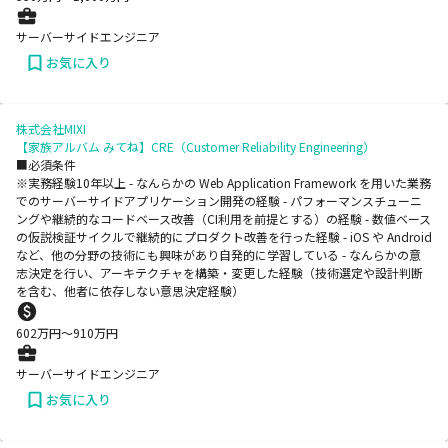
サーバーサイドエンジニア
お気に入り
株式会社MIXI
【家族アルバム みてね】CRE（Customer Reliability Engineering）
■必須条件
※実務経験10年以上 - なんらかの Web Application Framework を用いた業務
でのサーバーサイドアプリケーション開発の経験 - パフォーマンスチューニ
ングや継続的なコードベース改善（CI利用を前提とする）の経験 - 数値ベース
の仮説検証サイクルで継続的にプロダクト改善を行った経験 - iOS や Android
など、他の分野の技術にも興味があり自発的に学習している - なんらかの意
志決定を行い、アーキテクチャを構築・変更した経験（技術選定や設計判断
を含む、他者に依存しない意思決定経験）
602
万円〜
910
万円
サーバーサイドエンジニア
お気に入り