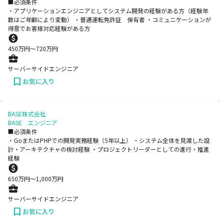
■必須条件
・アプリケーションエンジニアとしてシステム開発の経験がある方（経験年
数はご年齢により変動） ・普通運転免許証 保有者 ・コミュニケーションが
得意でお客様対応経験がある方
450
万円〜
720
万円
サーバーサイドエンジニア
お気に入り
BASE株式会社
BASE エンジニア
■必須条件
・GoまたはPHPでの開発実務経験（5年以上） ・システム全体を見渡した設
計・アーキテクチャの検討経験 ・プロジェクトリーダーとしての進行・推進
経験
650
万円〜
1,000
万円
サーバーサイドエンジニア
お気に入り