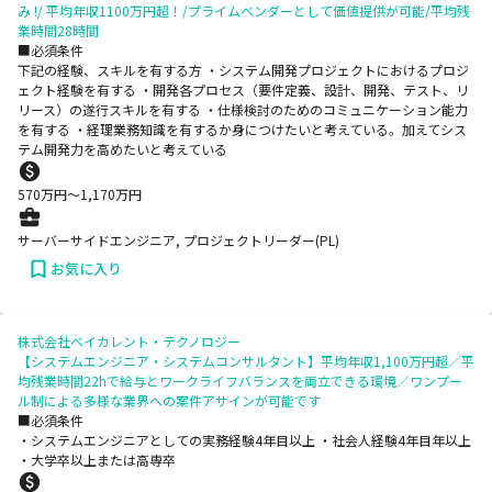
み !/ 平均年収1100万円超！/プライムベンダーとして価値提供が可能/平均残
業時間28時間
■必須条件
下記の経験、スキルを有する方 ・システム開発プロジェクトにおけるプロジ
ェクト経験を有する ・開発各プロセス（要件定義、設計、開発、テスト、リ
リース）の遂行スキルを有する ・仕様検討のためのコミュニケーション能力
を有する ・経理業務知識を有するか身につけたいと考えている。加えてシス
テム開発力を高めたいと考えている
570
万円〜
1,170
万円
サーバーサイドエンジニア, プロジェクトリーダー(PL)
お気に入り
株式会社ベイカレント・テクノロジー
【システムエンジニア・システムコンサルタント】平均年収1,100万円超／平
均残業時間22hで給与とワークライフバランスを両立できる環境／ワンプー
ル制による多様な業界への案件アサインが可能です
■必須条件
・システムエンジニアとしての実務経験4年目以上 ・社会人経験4年目年以上
・大学卒以上または高専卒