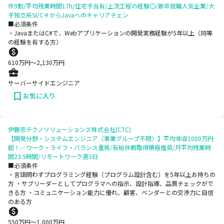
件9割/平均残業時間17h/住宅手当有/上流工程の経験〇/新卒就職人気企業/大
手独立系SI/C＃からJavaへのキャリアチェン
■必須条件
・JavaまたはC#で、Webアプリケーションの開発実務経験が5年以上（同等
の経験を有する方）
610
万円〜
2,130
万円
サーバーサイドエンジニア
お気に入り
伊藤忠テクノソリューションズ株式会社(CTC)
【開発分野・システムエンジニア（事業グループ不問）】平均年収1000万円
超！／ワーク・ライフ・バランス重視/有給休暇取得積極推奨/月平均残業時
間23.5時間/リモートワーク週3日
■必須条件
・言語問わずプログラミング経験（プログラム設計含む）を5年以上お持ちの
方 ・サブリーダーとしてプログラマへの指示、設計指導、品質チェックがで
きる方 ・コミュニケーション能力に優れ、顧客、ベンダーとの交渉力に自信
のある方
550
万円〜
1,000
万円