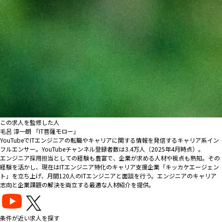
この求人を監修した人
毛呂 淳一朗 「IT菩薩モロー」
YouTubeでITエンジニアの転職やキャリアに関する情報を発信するキャリア系イン
フルエンサー。YouTubeチャンネル登録者数は3.4万人（2025年4月時点）。
エンジニア採用担当としての経験も豊富で、企業が求める人材や視点も熟知。その
経験を活かし、現在はITエンジニア特化のキャリア支援企業「キッカケエージェン
ト」を立ち上げ、月間120人のITエンジニアと面談を行う。エンジニアのキャリア
志向と企業課題の解決を両立する最適な人材紹介を提供。
条件が近い求人を探す