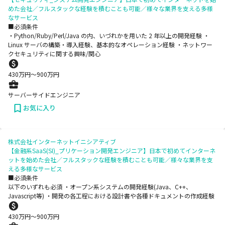
めた会社／フルスタックな経験を積むことも可能／様々な業界を支える多様
なサービス
■必須条件
・Python/Ruby/Perl/Java の内、いづれかを用いた 2 年以上の開発経験 ・
Linux サーバの構築・導入経験、基本的なオペレーション経験 ・ネットワー
クセキュリティに関する興味/関心
430
万円〜
900
万円
サーバーサイドエンジニア
お気に入り
株式会社インターネットイニシアティブ
【金融系SaaS(SI)_プリケーション開発エンジニア】日本で初めてインターネ
ットを始めた会社／フルスタックな経験を積むことも可能／様々な業界を支
える多様なサービス
■必須条件
以下のいずれも必須 ・オープン系システムの開発経験(Java、C++、
Javascript等) ・開発の各工程における設計書や各種ドキュメントの作成経験
430
万円〜
900
万円