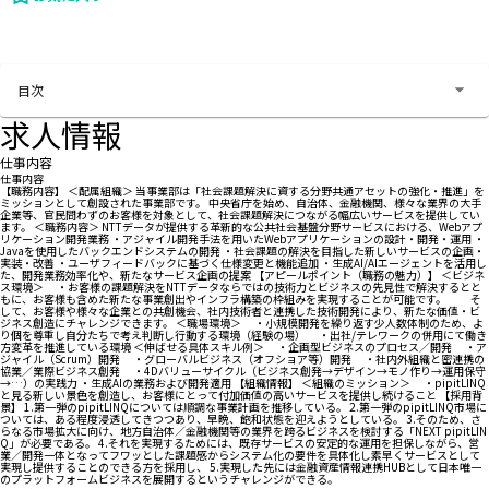
お問い合わせする
目次
求人情報
仕事内容
仕事内容
【職務内容】 ＜配属組織＞ 当事業部は「社会課題解決に資する分野共通アセットの強化・推進」を
ミッションとして創設された事業部です。 中央省庁を始め、自治体、金融機関、様々な業界の大手
企業等、官民問わずのお客様を対象として、社会課題解決につながる幅広いサービスを提供してい
ます。 ＜職務内容＞ NTTデータが提供する革新的な公共社会基盤分野サービスにおける、Webアプ
リケーション開発業務 ・アジャイル開発手法を用いたWebアプリケーションの設計・開発・運用 ・
Javaを使用したバックエンドシステムの開発 ・社会課題の解決を目指した新しいサービスの企画・
実装・改善 ・ユーザフィードバックに基づく仕様変更と機能追加 ・生成AI/AIエージェントを活用し
た、開発業務効率化や、新たなサービス企画の提案 【アピールポイント（職務の魅力）】 ＜ビジネ
ス環境＞ ・お客様の課題解決をNTTデータならではの技術力とビジネスの先見性で解決するとと
もに、お客様も含めた新たな事業創出やインフラ構築の枠組みを実現することが可能です。 そ
して、お客様や様々な企業との共創機会、社内技術者と連携した技術開発により、新たな価値・ビ
ジネス創造にチャレンジできます。 ＜職場環境＞ ・小規模開発を繰り返す少人数体制のため、よ
り個を尊重し自分たちで考え判断し行動する環境（経験の場） ・出社/テレワークの併用にて働き
方変革を推進している環境 ＜伸ばせる具体スキル例＞ ・企画型ビジネスのプロセス／開発 ・ア
ジャイル（Scrum）開発 ・グローバルビジネス（オフショア等）開発 ・社内外組織と密連携の
協業／業際ビジネス創発 ・4Dバリューサイクル（ビジネス創発→デザイン→モノ作り→運用保守
→…）の実践力 ・生成AIの業務および開発適用 【組織情報】 ＜組織のミッション＞ ・pipitLINQ
と見る新しい景色を創造し、お客様にとって付加価値の高いサービスを提供し続けること 【採用背
景】 1.第一弾のpipitLINQについては順調な事業計画を推移している。 2.第一弾のpipitLINQ市場に
ついては、ある程度浸透してきつつあり、早晩、飽和状態を迎えようとしている。 3.そのため、さ
らなる市場拡大に向け、地方自治体／金融機関等の業界を跨るビジネスを検討する「NEXT pipitLIN
Q」が必要である。 4.それを実現するためには、既存サービスの安定的な運用を担保しながら、営
業／開発一体となってフワッとした課題感からシステム化の要件を具体化し素早くサービスとして
実現し提供することのできる方を採用し、 5.実現した先には金融資産情報連携HUBとして日本唯一
のプラットフォームビジネスを展開するというチャレンジができる。