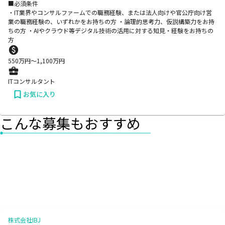
■必須条件
・IT業界やコンサルファームでの職務経験、または法人向けや官公庁向け営
業の職務経験の、いずれかをお持ちの方 ・論理的思考力、仮説構築力をお持
ちの方 ・AIやクラウド等デジタル技術の活用に対する知見・経験をお持ちの
方
550
万円〜
1,100
万円
ITコンサルタント
お気に入り
こんな募集もおすすめ
株式会社IBJ