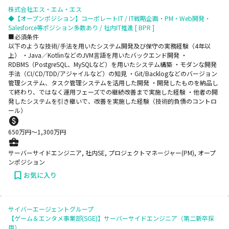
株式会社エス・エム・エス
◆【オープンポジション】コーポレートIT / IT戦略企画・PM・Web開発・
Salesforce等ポジション多数あり / 社内IT推進 [ BPR ]
■必須条件
以下のような技術/手法を用いたシステム開発及び保守の実務経験（4年以
上） ・Java／KotlinなどのJVM言語を用いたバックエンド開発 ・
RDBMS（PostgreSQL、MySQLなど）を用いたシステム構築 ・モダンな開発
手法（CI/CD/TDD/アジャイルなど）の知見 ・Git/Backlogなどのバージョン
管理システム、タスク管理システムを活用した開発 ・開発したものを納品し
て終わり、ではなく運用フェーズでの継続改善まで実施した経験 ・他者の開
発したシステムを引き継いで、改善を実施した経験（技術的負債のコントロ
ール）
650
万円〜
1,300
万円
サーバーサイドエンジニア, 社内SE, プロジェクトマネージャー(PM), オープ
ンポジション
お気に入り
サイバーエージェントグループ
【ゲーム＆エンタメ事業部(SGE)】サーバーサイドエンジニア（第二新卒採
用）