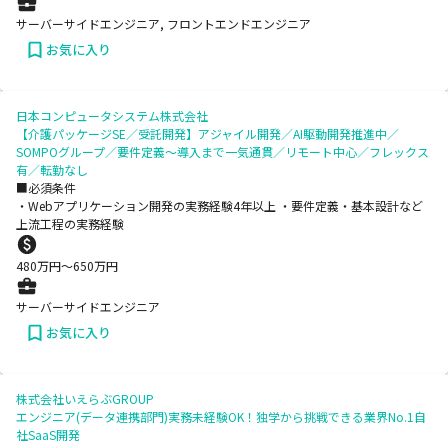
サーバーサイドエンジニア, フロントエンドエンジニア
お気に入り
日本コンピュータシステム株式会社
【介護パッケージSE／受託開発】アジャイル開発／AI駆動開発推進中／
SOMPOグループ／要件定義～導入まで一気通貫／リモート中心／フレックス
有／転勤なし
■必須条件
・Webアプリケーション開発の実務経験4年以上 ・要件定義・基本設計など
上流工程の実務経験
480
万円〜
650
万円
サーバーサイドエンジニア
お気に入り
株式会社いえらぶGROUP
エンジニア(データ連携部門)実務未経験OK！独学から挑戦できる業界No.1自
社SaaS開発