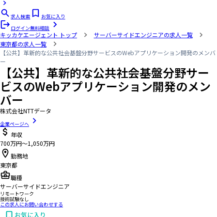
求人検索
お気に入り
ログイン
無料相談
キッカケエージェント
トップ
サーバーサイドエンジニアの求人一覧
東京都の求人一覧
【公共】革新的な公共社会基盤分野サービスのWebアプリケーション開発のメンバ
ー
【公共】革新的な公共社会基盤分野サー
ビスのWebアプリケーション開発のメン
バー
株式会社NTTデータ
企業ページへ
年収
700万円〜1,050万円
勤務地
東京都
職種
サーバーサイドエンジニア
リモートワーク
技術試験なし
この求人にお問い合わせする
お気に入り