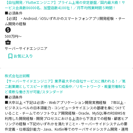
【自社開発／Flutterエンジニア】プライム上場の安定基盤／国内最大級！サ
ービス会員数86000名、加盟店数4100社！／月平均残業時間５時間！
■必須条件
【必須】 ・Android／iOSいずれかのスマートフォンアプリ開発経験 ・チー
ム開発の経験
500
万円〜
サーバーサイドエンジニア
お気に入り
株式会社出前館
【サーバーサイドエンジニア】業界最大手の自社サービスに携われる！／第
二創業期としてスピード感を持って成長中／リモートワーク・裁量労働制な
ど柔軟な働き方が可能/スタンダード
■必須条件
■大卒以上 <下記は必須> - Webアプリケーション開発実務経験 7年以上 -
ビジネスレベルの日本語能力 - コンピュータサイエンスの基礎を身につけて
いること - チームでのソフトウェア開発経験 - Oracle、MySQL等のRDBMSを
利用した開発経験 - 開発プロセスにおける上流から下流までの経験 - 顧客ヒア
リングの経験 <下記のいずれかを満たすこと> - サーバーサイドシステムの要
件定義・仕様設計能力 - Java、Kotlin等でのサーバサイドシステム開発・運用