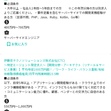
■必須条件
・大卒以上 ・社会人1年目～5年目までの方 ※この年次以降の方は別求人
よりご応募ください。 ・要件定義を含むサーバーサイドでの開発実務経験が
ある方 （言語不問、PHP、Java、Ruby、Kotlin、Go等）
400
万円〜
700
万円
サーバーサイドエンジニア
お気に入り
伊藤忠テクノソリューションズ株式会社(CTC)
～特定エージェント限定求人～【開発分野・アーキテクト（リテール＆サー
ビス事業）】平均年収1000万円超！／ワーク・ライフ・バランス重視/有給
休暇取得積極推奨/月平均残業時間23.5時
■必須条件
以下、目安5年以上 ・アプリケーション開発経験がある ・クラウド上でのイ
ンフラ構築経験がある ・アプリ、インフラどちらも分け隔てなく対応できる
・コミュニケーション能力に優れ、顧客、ベンダーとの交渉力に自信のある
方
550
万円〜
1,000
万円