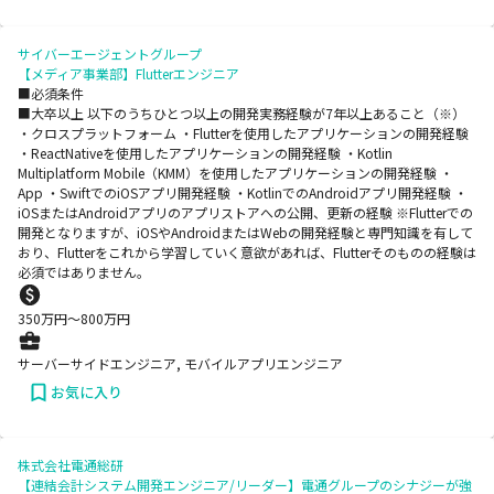
サイバーエージェントグループ
【メディア事業部】Flutterエンジニア
■必須条件
■大卒以上 以下のうちひとつ以上の開発実務経験が7年以上あること（※）
・クロスプラットフォーム ・Flutterを使用したアプリケーションの開発経験
・ReactNativeを使用したアプリケーションの開発経験 ・Kotlin
Multiplatform Mobile（KMM）を使用したアプリケーションの開発経験 ・
App ・SwiftでのiOSアプリ開発経験 ・KotlinでのAndroidアプリ開発経験 ・
iOSまたはAndroidアプリのアプリストアへの公開、更新の経験 ※Flutterでの
開発となりますが、iOSやAndroidまたはWebの開発経験と専門知識を有して
おり、Flutterをこれから学習していく意欲があれば、Flutterそのものの経験は
必須ではありません。
350
万円〜
800
万円
サーバーサイドエンジニア, モバイルアプリエンジニア
お気に入り
株式会社電通総研
【連結会計システム開発エンジニア/リーダー】電通グループのシナジーが強