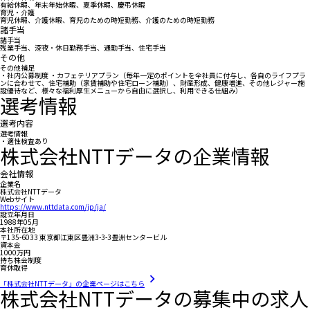
有給休暇、年末年始休暇、夏季休暇、慶弔休暇
育児・介護
育児休暇、介護休暇、育児のための時短勤務、介護のための時短勤務
諸手当
諸手当
残業手当、深夜・休日勤務手当、通勤手当、住宅手当
その他
その他補足
・社内公募制度 ・カフェテリアプラン（毎年一定のポイントを全社員に付与し、各自のライフプラ
ンに合わせて、住宅補助（家賃補助や住宅ローン補助）、財産形成、健康増進、その他レジャー施
設優待など、様々な福利厚生メニューから自由に選択し、利用できる仕組み）
選考情報
選考内容
選考情報
・適性検査あり
株式会社NTTデータの企業情報
会社情報
企業名
株式会社NTTデータ
Webサイト
https://www.nttdata.com/jp/ja/
設立年月日
1988年05月
本社所在地
〒135-6033 東京都江東区豊洲3-3-3豊洲センタービル
資本金
1000万円
持ち株会制度
育休取得
「株式会社NTTデータ」の企業ページはこちら
株式会社NTTデータの募集中の求人