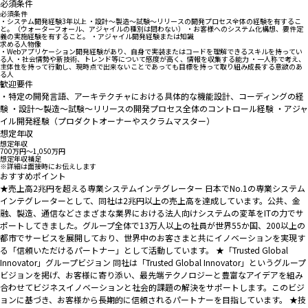
必須条件
必須条件
・システム開発経験3年以上 ・設計～製造～試験～リリースの開発プロセス全体の経験を有するこ
と。（ウォーターフォール、アジャイルの種別は問わない） ・お客様へのシステム化構想、要件定
義の実施経験を有すること。 ・アジャイル開発経験または知識
求める人物像
・Webアプリケーション開発経験があり、自身で実装またはコードを理解できるスキルを持ってい
る人 ・社会情勢や新技術、トレンド等について感度が高く、情報を収集する能力 ・一人称で考え、
主体性を持って行動し、現時点で出来ないことであっても目標を持って取り組み成長する意欲のあ
る人
歓迎要件
・特定の開発言語、アーキテクチャにおける具体的な機能設計、コーディングの経
験 ・設計～製造～試験～リリースの開発プロセス全体のコントロール経験 ・アジャ
イル開発経験（プロダクトオーナーやスクラムマスター）
想定年収
想定年収
700万円〜1,050万円
想定年収補足
※詳細は面接時にお伝えします
おすすめポイント
★売上高2兆円を超える専業システムインテグレーター 日本でNo.1の専業システム
インテグレーターとして、同社は2兆円以上の売上高を達成しています。公共、金
融、製造、通信などさまざまな業界における法人向けシステムの変革をITの力でサ
ポートしてきました。グループ全体で13万人以上の社員が世界55か国、200以上の
都市でサービスを展開しており、世界中のお客さまと共にイノベーションを実現す
る「信頼いただけるパートナー」として活動しています。 ★「Trusted Global
Innovator」グループビジョン 同社は「Trusted Global Innovator」というグループ
ビジョンを掲げ、お客様に寄り添い、最先端テクノロジーと豊富なアイデアを組み
合わせてビジネスイノベーションと社会的課題の解決をサポートします。このビジ
ョンに基づき、お客様から長期的に信頼されるパートナーを目指しています。 ★技