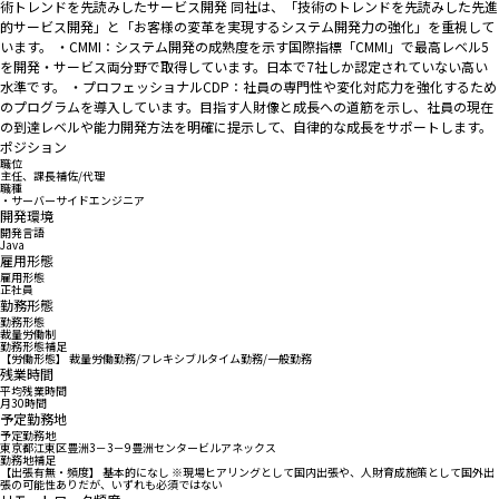
術トレンドを先読みしたサービス開発 同社は、「技術のトレンドを先読みした先進
的サービス開発」と「お客様の変革を実現するシステム開発力の強化」を重視して
います。 ・CMMI：システム開発の成熟度を示す国際指標「CMMI」で最高レベル5
を開発・サービス両分野で取得しています。日本で7社しか認定されていない高い
水準です。 ・プロフェッショナルCDP：社員の専門性や変化対応力を強化するため
のプログラムを導入しています。目指す人財像と成長への道筋を示し、社員の現在
の到達レベルや能力開発方法を明確に提示して、自律的な成長をサポートします。
ポジション
職位
主任、課長補佐/代理
職種
・サーバーサイドエンジニア
開発環境
開発言語
Java
雇用形態
雇用形態
正社員
勤務形態
勤務形態
裁量労働制
勤務形態補足
【労働形態】 裁量労働勤務/フレキシブルタイム勤務/一般勤務
残業時間
平均残業時間
月30時間
予定勤務地
予定勤務地
東京都江東区豊洲3－3－9豊洲センタービルアネックス
勤務地補足
【出張有無・頻度】 基本的になし ※現場ヒアリングとして国内出張や、人財育成施策として国外出
張の可能性ありだが、いずれも必須ではない