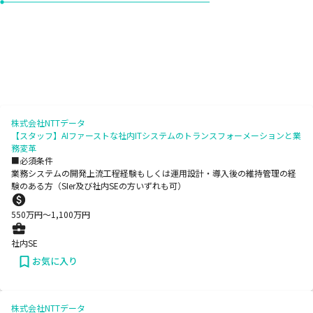
株式会社NTTデータ
【スタッフ】AIファーストな社内ITシステムのトランスフォーメーションと業
務変革
■必須条件
業務システムの開発上流工程経験もしくは運用設計・導入後の維持管理の経
験のある方（SIer及び社内SEの方いずれも可）
550
万円〜
1,100
万円
社内SE
お気に入り
株式会社NTTデータ