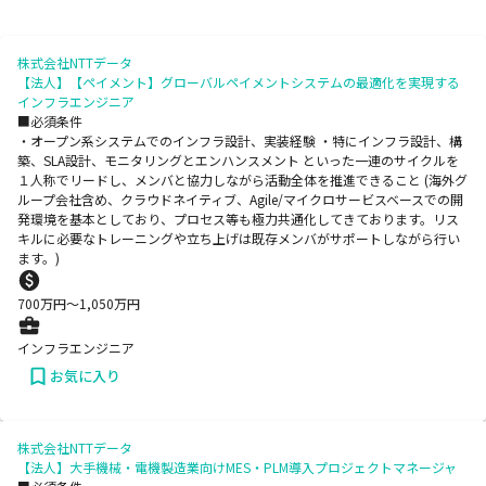
株式会社NTTデータ
【法人】【ペイメント】グローバルペイメントシステムの最適化を実現する
インフラエンジニア
■必須条件
・オープン系システムでのインフラ設計、実装経験 ・特にインフラ設計、構
築、SLA設計、モニタリングとエンハンスメント といった一連のサイクルを
１人称でリードし、メンバと協力しながら活動全体を推進できること (海外グ
ループ会社含め、クラウドネイティブ、Agile/マイクロサービスベースでの開
発環境を基本としており、プロセス等も極力共通化してきております。リス
キルに必要なトレーニングや立ち上げは既存メンバがサポートしながら行い
ます。)
700
万円〜
1,050
万円
インフラエンジニア
お気に入り
株式会社NTTデータ
【法人】大手機械・電機製造業向けMES・PLM導入プロジェクトマネージャ