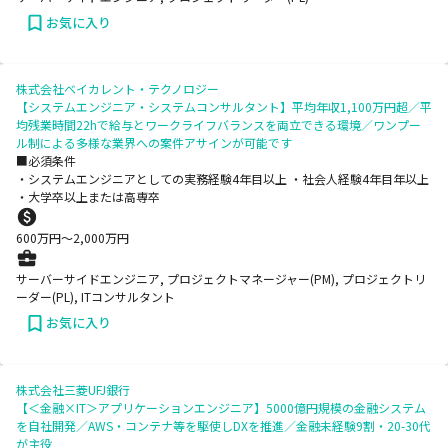
お気に入り
株式会社ベイカレント・テクノロジー
【システムエンジニア・システムコンサルタント】平均年収1,100万円超／平
均残業時間22hで給与とワークライフバランスを両立できる環境／ワンプー
ル制による多様な業界への案件アサインが可能です
■必須条件
・システムエンジニアとしての実務経験4年目以上 ・社会人経験4年目年以上
・大学卒以上または高専卒
600
万円〜
2,000
万円
サーバーサイドエンジニア, プロジェクトマネージャー(PM), プロジェクトリ
ーダー(PL), ITコンサルタント
お気に入り
株式会社三菱UFJ銀行
【＜金融×IT＞アプリケーションエンジニア】5000億円規模の金融システム
を自社開発／AWS・コンテナ等を駆使しDXを推進／金融未経験9割・20-30代
が主役