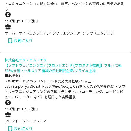
・コミュニケーション能力に優れ、顧客、ベンダーとの交渉力に自信のある
方
550
万円〜
1,000
万円
サーバーサイドエンジニア, インフラエンジニア, クラウドエンジニア
お気に入り
株式会社エス・エム・エス
【ソフトウェアエンジニア(フロントエンド)[プロダクト推進]】フルリモ率
95%/介護・ヘルスケア領域の自社開発企業/プライム上場
■必須条件
・Webサービスのフロントエンド開発実務経験4年以上 ・
JavaScript/TypeScript, React/Vue, Next.js, CSSを使ったSPA開発経験 ・ソフ
トウェアエンジニアリングの各種プラクティス（コーディング、コードレビ
ュー、Git、CI/CD など）を活用した実務経験
590
万円〜
1,600
万円
フロントエンドエンジニア
お気に入り