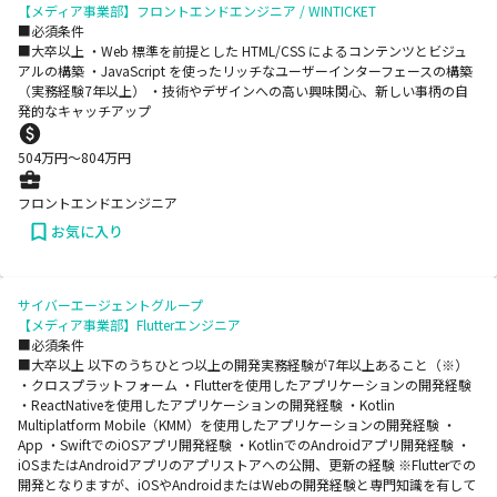
【メディア事業部】フロントエンドエンジニア / WINTICKET
■必須条件
■大卒以上 ・Web 標準を前提とした HTML/CSS によるコンテンツとビジュ
アルの構築 ・JavaScript を使ったリッチなユーザーインターフェースの構築
（実務経験7年以上） ・技術やデザインへの高い興味関心、新しい事柄の自
発的なキャッチアップ
504
万円〜
804
万円
フロントエンドエンジニア
お気に入り
サイバーエージェントグループ
【メディア事業部】Flutterエンジニア
■必須条件
■大卒以上 以下のうちひとつ以上の開発実務経験が7年以上あること（※）
・クロスプラットフォーム ・Flutterを使用したアプリケーションの開発経験
・ReactNativeを使用したアプリケーションの開発経験 ・Kotlin
Multiplatform Mobile（KMM）を使用したアプリケーションの開発経験 ・
App ・SwiftでのiOSアプリ開発経験 ・KotlinでのAndroidアプリ開発経験 ・
iOSまたはAndroidアプリのアプリストアへの公開、更新の経験 ※Flutterでの
開発となりますが、iOSやAndroidまたはWebの開発経験と専門知識を有して