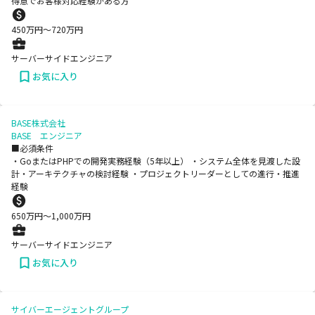
得意でお客様対応経験がある方
450
万円〜
720
万円
サーバーサイドエンジニア
お気に入り
BASE株式会社
BASE エンジニア
■必須条件
・GoまたはPHPでの開発実務経験（5年以上） ・システム全体を見渡した設
計・アーキテクチャの検討経験 ・プロジェクトリーダーとしての進行・推進
経験
650
万円〜
1,000
万円
サーバーサイドエンジニア
お気に入り
サイバーエージェントグループ