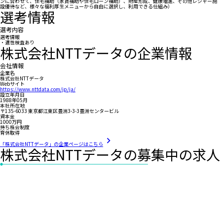
ンに合わせて、住宅補助（家賃補助や住宅ローン補助）、財産形成、健康増進、その他レジャー施
設優待など、様々な福利厚生メニューから自由に選択し、利用できる仕組み）
選考情報
選考内容
選考情報
・適性検査あり
株式会社NTTデータの企業情報
会社情報
企業名
株式会社NTTデータ
Webサイト
https://www.nttdata.com/jp/ja/
設立年月日
1988年05月
本社所在地
〒135-6033 東京都江東区豊洲3-3-3豊洲センタービル
資本金
1000万円
持ち株会制度
育休取得
「株式会社NTTデータ」の企業ページはこちら
株式会社NTTデータの募集中の求人