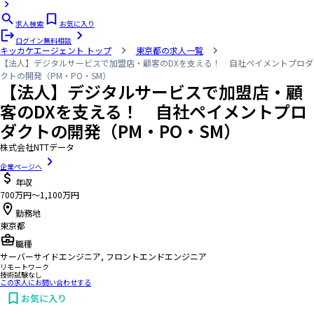
求人検索
お気に入り
ログイン
無料相談
キッカケエージェント
トップ
東京都の求人一覧
【法人】デジタルサービスで加盟店・顧客のDXを支える！ 自社ペイメントプロダ
クトの開発（PM・PO・SM）
【法人】デジタルサービスで加盟店・顧
客のDXを支える！ 自社ペイメントプロ
ダクトの開発（PM・PO・SM）
株式会社NTTデータ
企業ページへ
年収
700万円〜1,100万円
勤務地
東京都
職種
サーバーサイドエンジニア, フロントエンドエンジニア
リモートワーク
技術試験なし
この求人にお問い合わせする
お気に入り