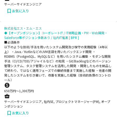
サーバーサイドエンジニア
お気に入り
株式会社エス・エム・エス
◆【オープンポジション】コーポレートIT / IT戦略企画・PM・Web開発・
Salesforce等ポジション多数あり / 社内IT推進 [ BPR ]
■必須条件
以下のような技術/手法を用いたシステム開発及び保守の実務経験（4年以
上） ・Java／KotlinなどのJVM言語を用いたバックエンド開発 ・
RDBMS（PostgreSQL、MySQLなど）を用いたシステム構築 ・モダンな開発
手法（CI/CD/TDD/アジャイルなど）の知見 ・Git/Backlogなどのバージョン
管理システム、タスク管理システムを活用した開発 ・開発したものを納品し
て終わり、ではなく運用フェーズでの継続改善まで実施した経験 ・他者の開
発したシステムを引き継いで、改善を実施した経験（技術的負債のコントロ
ール）
650
万円〜
1,300
万円
サーバーサイドエンジニア, 社内SE, プロジェクトマネージャー(PM), オープ
ンポジション
お気に入り