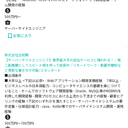
ム開発の経験
500
万円〜
サーバーサイドエンジニア
お気に入り
株式会社出前館
【サーバーサイドエンジニア】業界最大手の自社サービスに携われる！／第
二創業期としてスピード感を持って成長中／リモートワーク・裁量労働制な
ど柔軟な働き方が可能/スタンダード
■必須条件
■大卒以上 <下記は必須> - Webアプリケーション開発実務経験 7年以上 -
ビジネスレベルの日本語能力 - コンピュータサイエンスの基礎を身につけて
いること - チームでのソフトウェア開発経験 - Oracle、MySQL等のRDBMSを
利用した開発経験 - 開発プロセスにおける上流から下流までの経験 - 顧客ヒア
リングの経験 <下記のいずれかを満たすこと> - サーバーサイドシステムの要
件定義・仕様設計能力 - Java、Kotlin等でのサーバサイドシステム開発・運用
経験
500
万円〜
700
万円