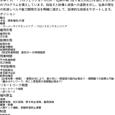
のプログラムを導入しています。目指す人財像と成長への道筋を示し、社員の現在
の到達レベルや能力開発方法を明確に提示して、自律的な成長をサポートします。
ポジション
職位
主任、課長補佐/代理
職種
・サーバーサイドエンジニア ・フロントエンドエンジニア
雇用形態
雇用形態
正社員
勤務形態
勤務形態
裁量労働制
就業時間補足
【想定残業時間】 通常20～30時間程度
残業時間
平均残業時間
月25時間
予定勤務地
予定勤務地
東京都渋谷区
勤務地補足
【出張有無・頻度】 ・業務状況により、数か月に一度程度の国内出張あり ・関西圏での勤務も可能
（基本はテレワーク、月に１度程度の首都圏出張あり）
リモートワーク頻度
リモートワーク頻度
一部リモート
福利厚生
保険
健康保険、労災保険、厚生年金保険、雇用保険
健康・医療
人間ドック補助、受動喫煙防止措置
制度
財産形成