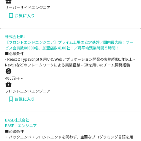
サーバーサイドエンジニア
お気に入り
株式会社IBJ
【フロントエンドエンジニア】プライム上場の安定基盤／国内最大級！サー
ビス会員数86000名、加盟店数4100社！／月平均残業時間５時間！
■必須条件
- ReactとTypeScriptを用いたWebアプリケーション開発の実務経験1年以上 -
Next.jsなどのフレームワークによる実装経験 - Gitを用いたチーム開発経験
400
万円〜
フロントエンドエンジニア
お気に入り
BASE株式会社
BASE エンジニア
■必須条件
・バックエンド・フロントエンドを問わず、主要なプログラミング言語を用