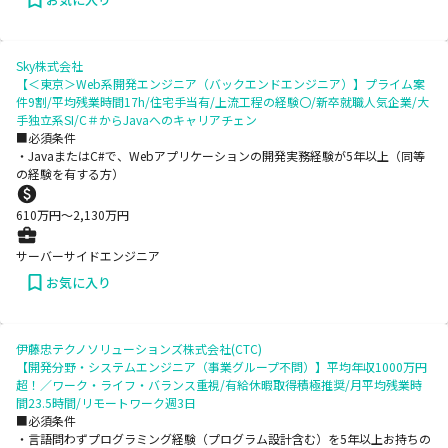
Sky株式会社
【＜東京＞Web系開発エンジニア（バックエンドエンジニア）】プライム案
件9割/平均残業時間17h/住宅手当有/上流工程の経験〇/新卒就職人気企業/大
手独立系SI/C＃からJavaへのキャリアチェン
■必須条件
・JavaまたはC#で、Webアプリケーションの開発実務経験が5年以上（同等
の経験を有する方）
610
万円〜
2,130
万円
サーバーサイドエンジニア
お気に入り
伊藤忠テクノソリューションズ株式会社(CTC)
【開発分野・システムエンジニア（事業グループ不問）】平均年収1000万円
超！／ワーク・ライフ・バランス重視/有給休暇取得積極推奨/月平均残業時
間23.5時間/リモートワーク週3日
■必須条件
・言語問わずプログラミング経験（プログラム設計含む）を5年以上お持ちの