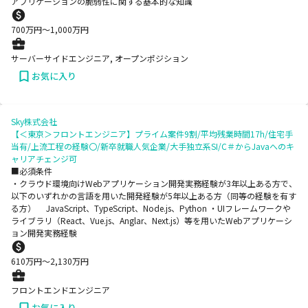
アプリケーションの脆弱性に関する基本的な知識
700
万円〜
1,000
万円
サーバーサイドエンジニア, オープンポジション
お気に入り
Sky株式会社
【＜東京＞フロントエンジニア】プライム案件9割/平均残業時間17h/住宅手
当有/上流工程の経験〇/新卒就職人気企業/大手独立系SI/C＃からJavaへのキ
ャリアチェンジ可
■必須条件
・クラウド環境向けWebアプリケーション開発実務経験が3年以上ある方で、
以下のいずれかの言語を用いた開発経験が5年以上ある方（同等の経験を有す
る方） JavaScript、TypeScript、Node.js、Python ・UIフレームワークや
ライブラリ（React、Vue.js、Anglar、Next.js）等を用いたWebアプリケーシ
ョン開発実務経験
610
万円〜
2,130
万円
フロントエンドエンジニア
お気に入り