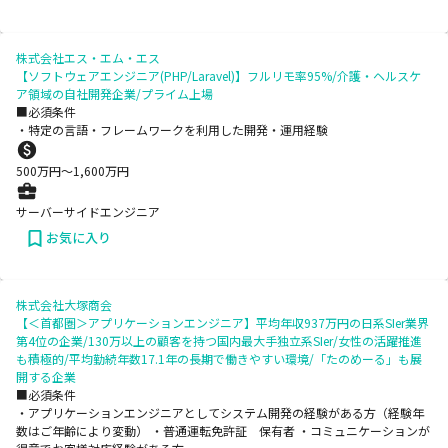
株式会社エス・エム・エス
【ソフトウェアエンジニア(PHP/Laravel)】フルリモ率95%/介護・ヘルスケ
ア領域の自社開発企業/プライム上場
■必須条件
・特定の言語・フレームワークを利用した開発・運用経験
500
万円〜
1,600
万円
サーバーサイドエンジニア
お気に入り
株式会社大塚商会
【＜首都圏＞アプリケーションエンジニア】平均年収937万円の日系SIer業界
第4位の企業/130万以上の顧客を持つ国内最大手独立系SIer/女性の活躍推進
も積極的/平均勤続年数17.1年の長期で働きやすい環境/「たのめーる」も展
開する企業
■必須条件
・アプリケーションエンジニアとしてシステム開発の経験がある方（経験年
数はご年齢により変動） ・普通運転免許証 保有者 ・コミュニケーションが