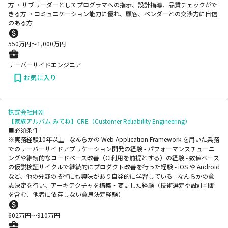
方 ・サブリーダーとしてプログラマへの指示、設計指導、品質チェックがで
きる方 ・コミュニケーション能力に優れ、顧客、ベンダーとの交渉力に自信
のある方
550
万円〜
1,000
万円
サーバーサイドエンジニア
お気に入り
株式会社MIXI
【家族アルバム みてね】CRE（Customer Reliability Engineering）
■必須条件
※実務経験10年以上 - なんらかの Web Application Framework を用いた業務
でのサーバーサイドアプリケーション開発の経験 - パフォーマンスチューニ
ングや継続的なコードベース改善（CI利用を前提とする）の経験 - 数値ベース
の仮説検証サイクルで継続的にプロダクト改善を行った経験 - iOS や Android
など、他の分野の技術にも興味があり自発的に学習している - なんらかの意
志決定を行い、アーキテクチャを構築・変更した経験（技術選定や設計判断
を含む、他者に依存しない意思決定経験）
602
万円〜
910
万円