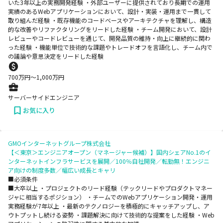
いた3年以上の実務開発経験 ・外部ユーザーに提供されており長期での運用
実績のあるWebアプリケーションにおいて、設計・実装・運用まで一貫して
取り組んだ経験 ・既存機能のコードベースやアーキテクチャを理解し、構造
的な改善やリファクタリングをリードした経験 ・チーム開発において、設計
レビューやコードレビューを通じて、開発品質の維持・向上に継続的に関わ
った経験 ・機能単位で技術的な課題やトレードオフを言語化し、チーム内で
の議論や意思決定をリードした経験
700
万円〜
1,000
万円
サーバーサイドエンジニア
お気に入り
GMOインターネットグループ株式会社
【＜東京＞エンジニアオープン（マネージャー候補）】国内シェアNo.1のイ
ンターネットインフラサービスを展開／100％自社開発／転勤無！エンジニ
ア向けの制度多数／幅広い成長とキャリ
■必須条件
■大卒以上 ・プロジェクトのリード経験（テックリードやプロダクトマネー
ジャに相当するポジション） ・チームでのWebアプリケーション開発・運用
実務経験が7年以上 ・最新のテクノロジーを積極的にキャッチアップし、ア
ウトプットし続ける姿勢 ・課題解決に向けて技術的な提案をした経験 ・Web