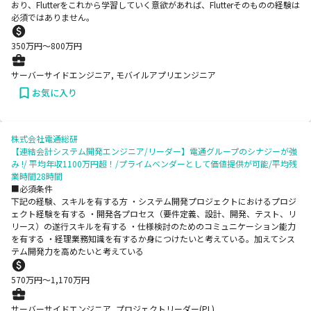
おり、Flutterをこれから学習していく意欲があれば、Flutterそのものの経験は
必須ではありません。
350
万円〜
800
万円
サーバーサイドエンジニア, モバイルアプリエンジニア
お気に入り
株式会社電通総研
【連結会計システム開発エンジニア/リーダー】電通グループのシナジーが強
み !/ 平均年収1100万円超！/プライムベンダーとして価値提供が可能/平均残
業時間28時間
■必須条件
下記の経験、スキルを有する方 ・システム開発プロジェクトにおけるプロジ
ェクト経験を有する ・開発各プロセス（要件定義、設計、開発、テスト、リ
リース）の遂行スキルを有する ・仕様検討のためのコミュニケーション能力
を有する ・経理業務知識を有するか身につけたいと考えている。加えてシス
テム開発力を高めたいと考えている
570
万円〜
1,170
万円
サーバーサイドエンジニア, プロジェクトリーダー(PL)