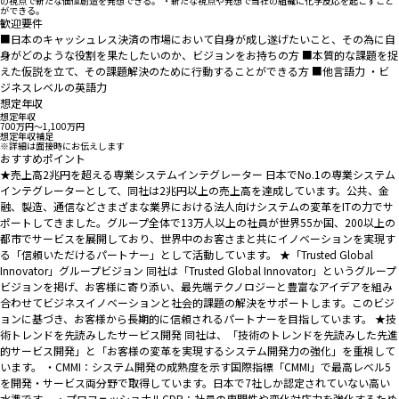
の視点で新たな価値創造を発想できる。 ・新たな視点や発想で当社の組織に化学反応を起こすこと
ができる。
歓迎要件
■日本のキャッシュレス決済の市場において自身が成し遂げたいこと、その為に自
身がどのような役割を果たしたいのか、ビジョンをお持ちの方 ■本質的な課題を捉
えた仮説を立て、その課題解決のために行動することができる方 ■他言語力 ・ビ
ジネスレベルの英語力
想定年収
想定年収
700万円〜1,100万円
想定年収補足
※詳細は面接時にお伝えします
おすすめポイント
★売上高2兆円を超える専業システムインテグレーター 日本でNo.1の専業システム
インテグレーターとして、同社は2兆円以上の売上高を達成しています。公共、金
融、製造、通信などさまざまな業界における法人向けシステムの変革をITの力でサ
ポートしてきました。グループ全体で13万人以上の社員が世界55か国、200以上の
都市でサービスを展開しており、世界中のお客さまと共にイノベーションを実現す
る「信頼いただけるパートナー」として活動しています。 ★「Trusted Global
Innovator」グループビジョン 同社は「Trusted Global Innovator」というグループ
ビジョンを掲げ、お客様に寄り添い、最先端テクノロジーと豊富なアイデアを組み
合わせてビジネスイノベーションと社会的課題の解決をサポートします。このビジ
ョンに基づき、お客様から長期的に信頼されるパートナーを目指しています。 ★技
術トレンドを先読みしたサービス開発 同社は、「技術のトレンドを先読みした先進
的サービス開発」と「お客様の変革を実現するシステム開発力の強化」を重視して
います。 ・CMMI：システム開発の成熟度を示す国際指標「CMMI」で最高レベル5
を開発・サービス両分野で取得しています。日本で7社しか認定されていない高い
水準です。 ・プロフェッショナルCDP：社員の専門性や変化対応力を強化するため