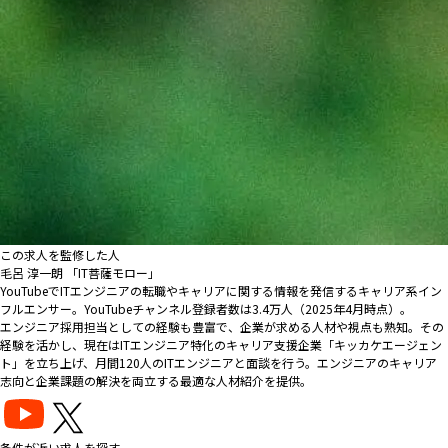
この求人を監修した人
毛呂 淳一朗 「IT菩薩モロー」
YouTubeでITエンジニアの転職やキャリアに関する情報を発信するキャリア系イン
フルエンサー。YouTubeチャンネル登録者数は3.4万人（2025年4月時点）。
エンジニア採用担当としての経験も豊富で、企業が求める人材や視点も熟知。その
経験を活かし、現在はITエンジニア特化のキャリア支援企業「キッカケエージェン
ト」を立ち上げ、月間120人のITエンジニアと面談を行う。エンジニアのキャリア
志向と企業課題の解決を両立する最適な人材紹介を提供。
条件が近い求人を探す