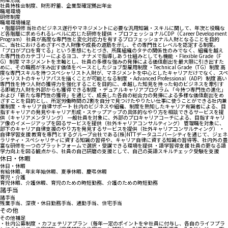
社員持株会制度、財形貯蓄、企業型確定拠出年金
職場環境
研修制度
職場環境補足
・階層研修 当社のビジネス遂行やマネジメントに必要な汎用知識・スキルに関して、年次と役職な
ど各階層に求められるレベルに応じた研修を提供 ・プロフェッショナルCDP（Career Development
Program） 社員が高度な専門性と変化対応力を有するプロフェッショナル人財となることを目的
に、当社におけるめざすべき人財像や成長の道筋を示し、その専門性とレベルを認定する制度。
「プロがプロを育てる」という思想にもとづき、所属組織のタテの関係性のみでなく、組織を越え
た専門性のカテゴリーによるヨコ、ナナメで指導しあう仕組みとしても機能 ・Flexible Grade（F
G）制度 マネジメントを主軸とし、社員の多様な強みの発揮による価値創出を最大限に引き出すた
めに、その職務が生み出す価値をベースとしたジョブ型雇用制度 ・Technical Grade（TG）制度 高
度な専門スキルを持つスペシャリスト人財が、マネジメントを中心としたキャリアだけでなく、スペ
シャリストのキャリアパスを描くことが可能となる制度 ・Advanced Professional（ADP）制度 高い
専門性を持つ人財の獲得力を強化することを目的に、卓越した知見を持った旬のビジネスを牽引す
る即戦力人財を外部からも獲得できる制度 ・デュアルキャリアプログラム 「今持つ専門性の進化」
および「新たな専門性の獲得」を通じて、成長した各自の総合力の発揮による多様な価値創出をめ
ざすことを目的とし、所定労働時間の2割を自分で見つけたやりたい仕事に使うことができる社内兼
業制度 ・キャリア自律サポート 社内のビジネスや組織、制度を熟知したキャリア有識者による、目
指すキャリアの発見やキャリア形成・ステップアップの具体的なやり方を相談できるサービスを提
供（キャリアメンタリング） 一般社員を対象に、外部のプロキャリアコーチによる、目指すキャリ
ア像のイメージアップを図るサービスを提供（社外キャリアコンサルティング） 管理職を対象に、
部下のキャリア自律支援のやり方を発見するサービスを提供（社外キャリアコンサルティング） ・
自律学習支援 教育を専門とするグループ会社である(株)NTTデータユニバーシティを通じて、ジェネ
ラリティ・スペシャリティに資する知識の習得や、キャリア自律に資する知識の習得等、社内外の豊
富な研修を一つのプラットフォームで選択・受講できる環境を提供 ・語学習得支援 社員の更なる語
学力向上を図る観点から、社員の自己研磨の支援として、自己の英語スキルチェック受験を支援
休日・休暇
休日・休暇
有給休暇、年末年始休暇、夏季休暇、慶弔休暇
育児・介護
育児休暇、介護休暇、育児のための時短勤務、介護のための時短勤務
諸手当
諸手当
残業手当、深夜・休日勤務手当、通勤手当、住宅手当
その他
その他補足
・社内公募制度 ・カフェテリアプラン（毎年一定のポイントを全社員に付与し、各自のライフプラ