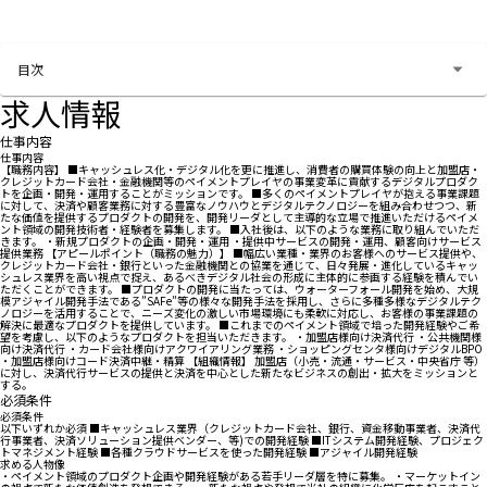
お問い合わせする
目次
求人情報
仕事内容
仕事内容
【職務内容】 ■キャッシュレス化・デジタル化を更に推進し、消費者の購買体験の向上と加盟店・
クレジットカード会社・金融機関等のペイメントプレイヤの事業変革に貢献するデジタルプロダク
トを企画・開発・運用することがミッションです。 ■多くのペイメントプレイヤが抱える事業課題
に対して、決済や顧客業務に対する豊富なノウハウとデジタルテクノロジーを組み合わせつつ、新
たな価値を提供するプロダクトの開発を、開発リーダとして主導的な立場で推進いただけるペイメ
ント領域の開発技術者・経験者を募集します。 ■入社後は、以下のような業務に取り組んでいただ
きます。 ・新規プロダクトの企画・開発・運用 ・提供中サービスの開発・運用、顧客向けサービス
提供業務 【アピールポイント（職務の魅力）】 ■幅広い業種・業界のお客様へのサービス提供や、
クレジットカード会社・銀行といった金融機関との協業を通じて、日々発展・進化しているキャッ
シュレス業界を高い視点で捉え、あるべきデジタル社会の形成に主体的に参画する経験を積んでい
ただくことができます。 ■プロダクトの開発に当たっては、ウォーターフォール開発を始め、大規
模アジャイル開発手法である”SAFe”等の様々な開発手法を採用し、さらに多種多様なデジタルテク
ノロジーを活用することで、ニーズ変化の激しい市場環境にも柔軟に対応し、お客様の事業課題の
解決に最適なプロダクトを提供しています。 ■これまでのペイメント領域で培った開発経験やご希
望を考慮し、以下のようなプロダクトを担当いただきます。 ・加盟店様向け決済代行 ・公共機関様
向け決済代行 ・カード会社様向けアクワイアリング業務 ・ショッピングセンタ様向けデジタルBPO
・加盟店様向けコード決済中継・精算 【組織情報】 加盟店（小売・流通・サービス・中央省庁 等）
に対し、決済代行サービスの提供と決済を中心とした新たなビジネスの創出・拡大をミッションと
する。
必須条件
必須条件
以下いずれか必須 ■キャッシュレス業界（クレジットカード会社、銀行、資金移動事業者、決済代
行事業者、決済ソリューション提供ベンダー、等)での開発経験 ■ITシステム開発経験、プロジェク
トマネジメント経験 ■各種クラウドサービスを使った開発経験 ■アジャイル開発経験
求める人物像
・ペイメント領域のプロダクト企画や開発経験がある若手リーダ層を特に募集。 ・マーケットイン