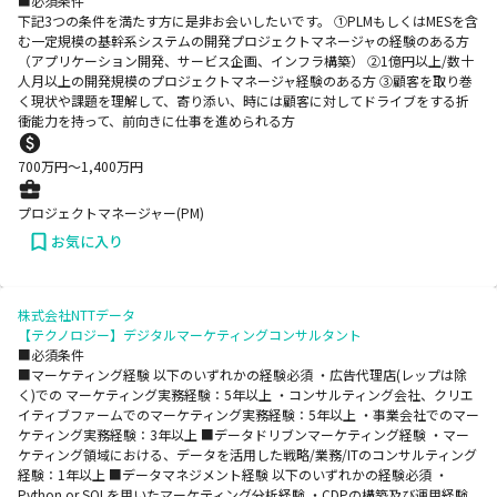
■必須条件
下記3つの条件を満たす方に是非お会いしたいです。 ①PLMもしくはMESを含
む一定規模の基幹系システムの開発プロジェクトマネージャの経験のある方
（アプリケーション開発、サービス企画、インフラ構築） ②1億円以上/数十
人月以上の開発規模のプロジェクトマネージャ経験のある方 ③顧客を取り巻
く現状や課題を理解して、寄り添い、時には顧客に対してドライブをする折
衝能力を持って、前向きに仕事を進められる方
700
万円〜
1,400
万円
プロジェクトマネージャー(PM)
お気に入り
株式会社NTTデータ
【テクノロジー】デジタルマーケティングコンサルタント
■必須条件
■マーケティング経験 以下のいずれかの経験必須 ・広告代理店(レップは除
く)での マーケティング実務経験：5年以上 ・コンサルティング会社、クリエ
イティブファームでのマーケティング実務経験：5年以上 ・事業会社でのマー
ケティング実務経験：3年以上 ■データドリブンマーケティング経験 ・マー
ケティング領域における、データを活用した戦略/業務/ITのコンサルティング
経験：1年以上 ■データマネジメント経験 以下のいずれかの経験必須 ・
Python or SQLを用いたマーケティング分析経験 ・CDPの構築及び運用経験