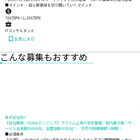
■マインド ・自ら新領域を切り開いていくマインド
700
万円〜
1,350
万円
ITコンサルタント
お気に入り
こんな募集もおすすめ
株式会社IBJ
【自社開発／Flutterエンジニア】プライム上場の安定基盤／国内最大級！サ
ービス会員数86000名、加盟店数4100社！／月平均残業時間５時間！
■必須条件
【必須】 ・Android／iOSいずれかのスマートフォンアプリ開発経験 ・チー