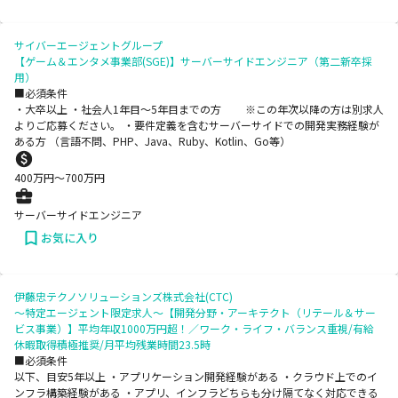
サイバーエージェントグループ
【ゲーム＆エンタメ事業部(SGE)】サーバーサイドエンジニア（第二新卒採
用）
■必須条件
・大卒以上 ・社会人1年目～5年目までの方 ※この年次以降の方は別求人
よりご応募ください。 ・要件定義を含むサーバーサイドでの開発実務経験が
ある方 （言語不問、PHP、Java、Ruby、Kotlin、Go等）
400
万円〜
700
万円
サーバーサイドエンジニア
お気に入り
伊藤忠テクノソリューションズ株式会社(CTC)
～特定エージェント限定求人～【開発分野・アーキテクト（リテール＆サー
ビス事業）】平均年収1000万円超！／ワーク・ライフ・バランス重視/有給
休暇取得積極推奨/月平均残業時間23.5時
■必須条件
以下、目安5年以上 ・アプリケーション開発経験がある ・クラウド上でのイ
ンフラ構築経験がある ・アプリ、インフラどちらも分け隔てなく対応できる