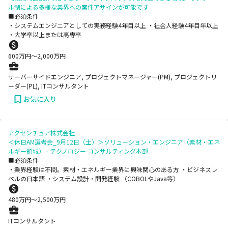
ル制による多様な業界への案件アサインが可能です
■必須条件
・システムエンジニアとしての実務経験4年目以上 ・社会人経験4年目年以上
・大学卒以上または高専卒
600
万円〜
2,000
万円
サーバーサイドエンジニア, プロジェクトマネージャー(PM), プロジェクトリ
ーダー(PL), ITコンサルタント
お気に入り
アクセンチュア株式会社
＜休日AM選考会_9月12日（土）＞ソリューション・エンジニア（素材・エネ
ルギー領域） - テクノロジー コンサルティング本部
■必須条件
・業界経験は不問。素材・エネルギー業界に興味関心のある方 ・ビジネスレ
ベルの日本語 ・システム設計・開発経験 （COBOLやJava等）
480
万円〜
2,500
万円
ITコンサルタント