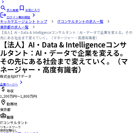
求人検索
お気に入り
ログイン
無料相談
キッカケエージェント
トップ
ITコンサルタントの求人一覧
東京都の求人一覧
【法人】AI・Data & Intelligenceコンサルタント：AI・データで企業を変える。その
先にある社会まで変えていく。（マネージャー・高度有識者）
【法人】AI・Data & Intelligenceコンサ
ルタント：AI・データで企業を変える。
その先にある社会まで変えていく。（マ
ネージャー・高度有識者）
株式会社NTTデータ
企業ページへ
年収
1,200万円〜1,800万円
勤務地
東京都
職種
ITコンサルタント
リモートワーク
技術試験なし