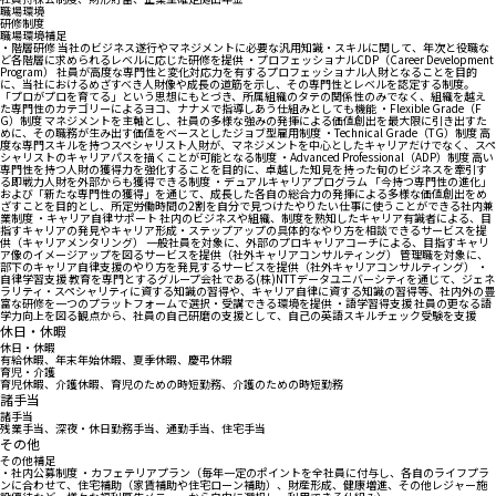
職場環境
研修制度
職場環境補足
・階層研修 当社のビジネス遂行やマネジメントに必要な汎用知識・スキルに関して、年次と役職な
ど各階層に求められるレベルに応じた研修を提供 ・プロフェッショナルCDP（Career Development
Program） 社員が高度な専門性と変化対応力を有するプロフェッショナル人財となることを目的
に、当社におけるめざすべき人財像や成長の道筋を示し、その専門性とレベルを認定する制度。
「プロがプロを育てる」という思想にもとづき、所属組織のタテの関係性のみでなく、組織を越え
た専門性のカテゴリーによるヨコ、ナナメで指導しあう仕組みとしても機能 ・Flexible Grade（F
G）制度 マネジメントを主軸とし、社員の多様な強みの発揮による価値創出を最大限に引き出すた
めに、その職務が生み出す価値をベースとしたジョブ型雇用制度 ・Technical Grade（TG）制度 高
度な専門スキルを持つスペシャリスト人財が、マネジメントを中心としたキャリアだけでなく、スペ
シャリストのキャリアパスを描くことが可能となる制度 ・Advanced Professional（ADP）制度 高い
専門性を持つ人財の獲得力を強化することを目的に、卓越した知見を持った旬のビジネスを牽引す
る即戦力人財を外部からも獲得できる制度 ・デュアルキャリアプログラム 「今持つ専門性の進化」
および「新たな専門性の獲得」を通じて、成長した各自の総合力の発揮による多様な価値創出をめ
ざすことを目的とし、所定労働時間の2割を自分で見つけたやりたい仕事に使うことができる社内兼
業制度 ・キャリア自律サポート 社内のビジネスや組織、制度を熟知したキャリア有識者による、目
指すキャリアの発見やキャリア形成・ステップアップの具体的なやり方を相談できるサービスを提
供（キャリアメンタリング） 一般社員を対象に、外部のプロキャリアコーチによる、目指すキャリ
ア像のイメージアップを図るサービスを提供（社外キャリアコンサルティング） 管理職を対象に、
部下のキャリア自律支援のやり方を発見するサービスを提供（社外キャリアコンサルティング） ・
自律学習支援 教育を専門とするグループ会社である(株)NTTデータユニバーシティを通じて、ジェネ
ラリティ・スペシャリティに資する知識の習得や、キャリア自律に資する知識の習得等、社内外の豊
富な研修を一つのプラットフォームで選択・受講できる環境を提供 ・語学習得支援 社員の更なる語
学力向上を図る観点から、社員の自己研磨の支援として、自己の英語スキルチェック受験を支援
休日・休暇
休日・休暇
有給休暇、年末年始休暇、夏季休暇、慶弔休暇
育児・介護
育児休暇、介護休暇、育児のための時短勤務、介護のための時短勤務
諸手当
諸手当
残業手当、深夜・休日勤務手当、通勤手当、住宅手当
その他
その他補足
・社内公募制度 ・カフェテリアプラン（毎年一定のポイントを全社員に付与し、各自のライフプラ
ンに合わせて、住宅補助（家賃補助や住宅ローン補助）、財産形成、健康増進、その他レジャー施