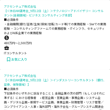
アクセンチュア株式会社
【＜休日AM選考会_9月12日（土）＞テクノロジーアドバイザリー コンサル
タント(金融領域) - ビジネス コンサルティング本部】
■必須条件
・金融機関(銀行/証券/生保/損保/信販/カード等)での業務経験 ・SIerでの業務
経験 ・コンサルティングファームでの業務経験 ・ITインフラ、セキュリティ
およびAI系企業での業務経験
480
万円〜
2,500
万円
ITコンサルタント
お気に入り
アクセンチュア株式会社
【＜休日AM選考会_9月12日（土）＞インダストリーコンサルタント（銀行、
証券、保険領域）】
■必須条件
下記条件のいずれかに該当すること 1. 金融企業の次の部門（もしくはそれに
準ずる）における経験者 • 経営企画・営業企画・事務企画 • システム企
画・デジタル企画 • 新規サービス企画、事業企画 • 財務管理・リスク管理／
コンプライアンス・人事 • 海外部門・海外子会社・グループシステム関連会