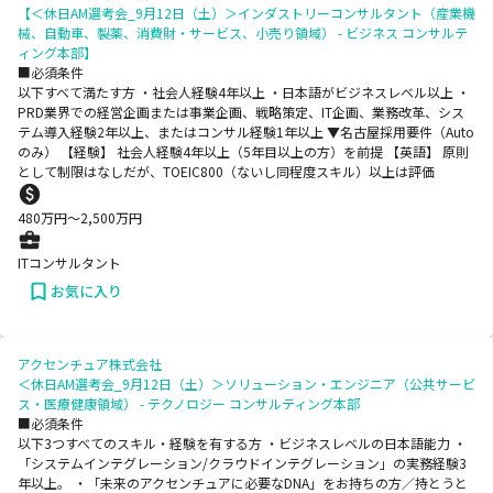
【＜休日AM選考会_9月12日（土）＞インダストリーコンサルタント（産業機
械、自動車、製薬、消費財・サービス、小売り領域） - ビジネス コンサルテ
ィング本部】
■必須条件
以下すべて満たす方 ・社会人経験4年以上 ・日本語がビジネスレベル以上 ・
PRD業界での経営企画または事業企画、戦略策定、IT企画、業務改革、シス
テム導入経験2年以上、またはコンサル経験1年以上 ▼名古屋採用要件（Auto
のみ） 【経験】 社会人経験4年以上（5年目以上の方）を前提 【英語】 原則
として制限はなしだが、TOEIC800（ないし同程度スキル）以上は評価
480
万円〜
2,500
万円
ITコンサルタント
お気に入り
アクセンチュア株式会社
＜休日AM選考会_9月12日（土）＞ソリューション・エンジニア（公共サービ
ス・医療健康領域） - テクノロジー コンサルティング本部
■必須条件
以下3つすべてのスキル・経験を有する方 ・ビジネスレベルの日本語能力 ・
「システムインテグレーション/クラウドインテグレーション」の実務経験3
年以上。 ・「未来のアクセンチュアに必要なDNA」をお持ちの方／持とうと