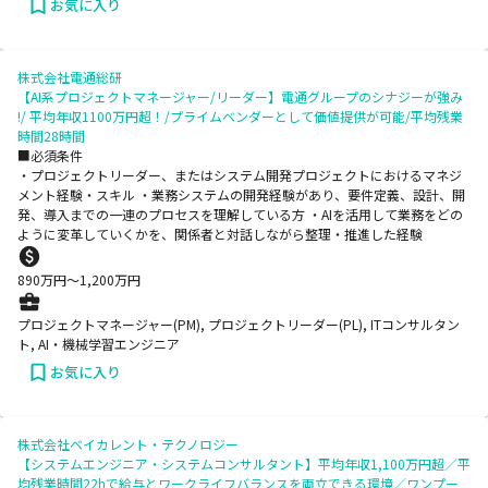
お気に入り
株式会社電通総研
【AI系プロジェクトマネージャー/リーダー】電通グループのシナジーが強み
!/ 平均年収1100万円超！/プライムベンダーとして価値提供が可能/平均残業
時間28時間
■必須条件
・プロジェクトリーダー、またはシステム開発プロジェクトにおけるマネジ
メント経験・スキル ・業務システムの開発経験があり、要件定義、設計、開
発、導入までの一連のプロセスを理解している方 ・AIを活用して業務をどの
ように変革していくかを、関係者と対話しながら整理・推進した経験
890
万円〜
1,200
万円
プロジェクトマネージャー(PM), プロジェクトリーダー(PL), ITコンサルタン
ト, AI・機械学習エンジニア
お気に入り
株式会社ベイカレント・テクノロジー
【システムエンジニア・システムコンサルタント】平均年収1,100万円超／平
均残業時間22hで給与とワークライフバランスを両立できる環境／ワンプー