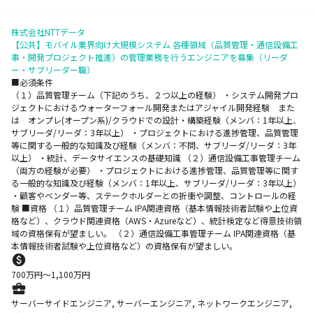
株式会社NTTデータ
【公共】モバイル業界向け大規模システム 各種領域（品質管理・通信設備工
事・開発プロジェクト推進）の管理業務を行うエンジニアを募集（リーダ
ー・サブリーダー職）
■必須条件
（１）品質管理チーム（下記のうち、２つ以上の経験） ・システム開発プロ
ジェクトにおけるウォーターフォール開発またはアジャイル開発経験 また
は オンプレ(オープン系)/クラウドでの設計・構築経験（メンバ：1年以上、
サブリーダ/リーダ：3年以上） ・プロジェクトにおける進捗管理、品質管理
等に関する一般的な知識及び経験（メンバ：不問、サブリーダ/リーダ：3年
以上） ・統計、データサイエンスの基礎知識 （２）通信設備工事管理チーム
（両方の経験が必要） ・プロジェクトにおける進捗管理、品質管理等に関す
る一般的な知識及び経験（メンバ：1年以上、サブリーダ/リーダ：3年以上）
・顧客やベンダー等、ステークホルダーとの折衝や調整、コントロールの経
験 ■資格 （１）品質管理チーム IPA関連資格（基本情報技術者試験や上位資
格など）、クラウド関連資格（AWS・Azureなど）、統計検定など得意技術領
域の資格保有が望ましい。 （２）通信設備工事管理チーム IPA関連資格（基
本情報技術者試験や上位資格など）の資格保有が望ましい。
700
万円〜
1,100
万円
サーバーサイドエンジニア, サーバーエンジニア, ネットワークエンジニア,