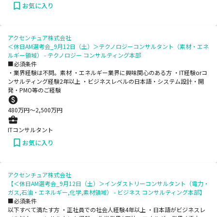
お気に入り
アクセンチュア株式会社
＜休日AM選考会_9月12日（土）＞テクノロジーコンサルタント（素材・エネ
ルギー領域） - テクノロジー コンサルティング本部
■必須条件
・業界経験は不問。素材 ・エネルギー業界に興味関心のある方 ・IT経験orコ
ンサルティング経験2年以上 ・ビジネスレベルの日本語・システム設計・開
発・PMO等のご経験
480
万円〜
2,500
万円
ITコンサルタント
お気に入り
アクセンチュア株式会社
【＜休日AM選考会_9月12日（土）＞インダストリーコンサルタント（電力・
ガス,石油・エネルギー,化学,素材領域） - ビジネス コンサルティング本部】
■必須条件
以下すべて満たす方 ・正社員での社会人経験4年以上 ・日本語がビジネスレ