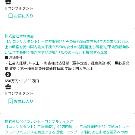
ITコンサルタント
お気に入り
株式会社大塚商会
【AI コンサルタント】平均年収937万円の日系SIer業界第4位の企業/130万以
上の顧客を持つ国内最大手独立系SIer/女性の活躍推進も積極的/平均勤続年数
17.1年の長期で働きやすい環境/「たのめーる」も展開する企業
■必須条件
・社会人経験5年以上 ・お客様対応経験（要件定義、提案業務 等） ■必須資
格 資格：第一種運転免許普通自動車 学歴：四大卒以上
650
万円〜
1,000
万円
ITコンサルタント
お気に入り
株式会社ベイカレント・コンサルティング
【コンサルタント】平均年収1,100万円超！／平均残業時間22hで給与とワー
クライフバランスを両立できる環境／ワンプール制による多様な業界への案