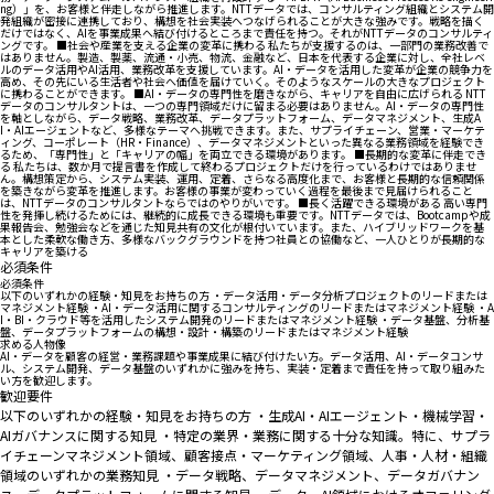
ng）」を、お客様と伴走しながら推進します。NTTデータでは、コンサルティング組織とシステム開
発組織が密接に連携しており、構想を社会実装へつなげられることが大きな強みです。戦略を描く
だけではなく、AIを事業成果へ結び付けるところまで責任を持つ。それがNTTデータのコンサルティ
ングです。 ■社会や産業を支える企業の変革に携わる 私たちが支援するのは、一部門の業務改善で
はありません。製造、製薬、流通・小売、物流、金融など、日本を代表する企業に対し、全社レベ
ルのデータ活用やAI活用、業務改革を支援しています。AI・データを活用した変革が企業の競争力を
高め、その先にいる生活者や社会へ価値を届けていく。そのようなスケールの大きなプロジェクト
に携わることができます。 ■AI・データの専門性を磨きながら、キャリアを自由に広げられる NTT
データのコンサルタントは、一つの専門領域だけに留まる必要はありません。AI・データの専門性
を軸としながら、データ戦略、業務改革、データプラットフォーム、データマネジメント、生成A
I・AIエージェントなど、多様なテーマへ挑戦できます。また、サプライチェーン、営業・マーケテ
ィング、コーポレート（HR・Finance）、データマネジメントといった異なる業務領域を経験でき
るため、「専門性」と「キャリアの幅」を両立できる環境があります。 ■長期的な変革に伴走でき
る 私たちは、数か月で提言書を作成して終わるプロジェクトだけを行っているわけではありませ
ん。構想策定から、システム実装、運用、定着、さらなる高度化まで、お客様と長期的な信頼関係
を築きながら変革を推進します。お客様の事業が変わっていく過程を最後まで見届けられること
は、NTTデータのコンサルタントならではのやりがいです。 ■長く活躍できる環境がある 高い専門
性を発揮し続けるためには、継続的に成長できる環境も重要です。NTTデータでは、Bootcampや成
果報告会、勉強会などを通じた知見共有の文化が根付いています。また、ハイブリッドワークを基
本とした柔軟な働き方、多様なバックグラウンドを持つ社員との協働など、一人ひとりが長期的な
キャリアを築ける
必須条件
必須条件
以下のいずれかの経験・知見をお持ちの方 ・データ活用・データ分析プロジェクトのリードまたは
マネジメント経験 ・AI・データ活用に関するコンサルティングのリードまたはマネジメント経験 ・A
I・BI・クラウド等を活用したシステム開発のリードまたはマネジメント経験 ・データ基盤、分析基
盤、データプラットフォームの構想・設計・構築のリードまたはマネジメント経験
求める人物像
AI・データを顧客の経営・業務課題や事業成果に結び付けたい方。データ活用、AI・データコンサ
ル、システム開発、データ基盤のいずれかに強みを持ち、実装・定着まで責任を持って取り組みた
い方を歓迎します。
歓迎要件
以下のいずれかの経験・知見をお持ちの方 ・生成AI・AIエージェント・機械学習・
AIガバナンスに関する知見 ・特定の業界・業務に関する十分な知識。特に、サプラ
イチェーンマネジメント領域、顧客接点・マーケティング領域、人事・人材・組織
領域のいずれかの業務知見 ・データ戦略、データマネジメント、データガバナン