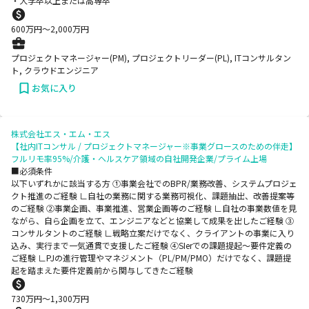
・大学卒以上または高専卒
600
万円〜
2,000
万円
プロジェクトマネージャー(PM), プロジェクトリーダー(PL), ITコンサルタン
ト, クラウドエンジニア
お気に入り
株式会社エス・エム・エス
【社内ITコンサル / プロジェクトマネージャー※事業グロースのための伴走】
フルリモ率95%/介護・ヘルスケア領域の自社開発企業/プライム上場
■必須条件
以下いずれかに該当する方 ①事業会社でのBPR/業務改善、システムプロジェ
クト推進のご経験 ∟自社の業務に関する業務可視化、課題抽出、改善提案等
のご経験 ②事業企画、事業推進、営業企画等のご経験 ∟自社の事業数値を見
ながら、自ら企画を立て、エンジニアなどと協業して成果を出したご経験 ③
コンサルタントのご経験 ∟戦略立案だけでなく、クライアントの事業に入り
込み、実行まで一気通貫で支援したご経験 ④SIerでの課題提起～要件定義の
ご経験 ∟PJの進行管理やマネジメント（PL/PM/PMO）だけでなく、課題提
起を踏まえた要件定義前から関与してきたご経験
730
万円〜
1,300
万円