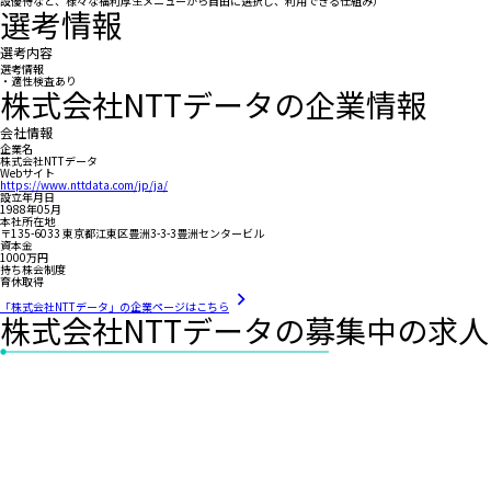
設優待など、様々な福利厚生メニューから自由に選択し、利用できる仕組み）
選考情報
選考内容
選考情報
・適性検査あり
株式会社NTTデータの企業情報
会社情報
企業名
株式会社NTTデータ
Webサイト
https://www.nttdata.com/jp/ja/
設立年月日
1988年05月
本社所在地
〒135-6033 東京都江東区豊洲3-3-3豊洲センタービル
資本金
1000万円
持ち株会制度
育休取得
「株式会社NTTデータ」の企業ページはこちら
株式会社NTTデータの募集中の求人