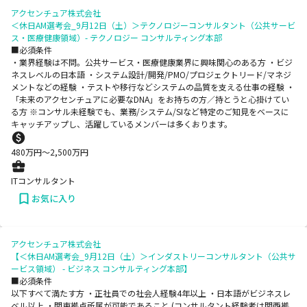
アクセンチュア株式会社
＜休日AM選考会_9月12日（土）＞テクノロジーコンサルタント（公共サービ
ス・医療健康領域）- テクノロジー コンサルティング本部
■必須条件
・業界経験は不問。公共サービス・医療健康業界に興味関心のある方 ・ビジ
ネスレベルの日本語 ・システム設計/開発/PMO/プロジェクトリード/マネジ
メントなどの経験 ・テストや移行などシステムの品質を支える仕事の経験 ・
「未来のアクセンチュアに必要なDNA」をお持ちの方／持とうと心掛けてい
る方 ※コンサル未経験でも、業務/システム/SIなど特定のご知見をベースに
キャッチアップし、活躍しているメンバーは多くおります。
480
万円〜
2,500
万円
ITコンサルタント
お気に入り
アクセンチュア株式会社
【＜休日AM選考会_9月12日（土）＞インダストリーコンサルタント（公共サ
ービス領域） - ビジネス コンサルティング本部】
■必須条件
以下すべて満たす方 ・正社員での社会人経験4年以上 ・日本語がビジネスレ
ベル以上 ・関東拠点所属が可能であること (コンサルタント経験者は関西拠