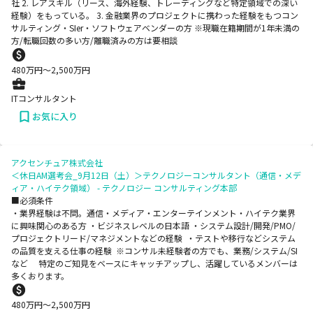
社 2. レアスキル（リース、海外経験、トレーディングなど特定領域での深い
経験）をもっている。 3. 金融業界のプロジェクトに携わった経験をもつコン
サルティング・SIer・ソフトウェアベンダーの方 ※現職在籍期間が1年未満の
方/転職回数の多い方/離職済みの方は要相談
480
万円〜
2,500
万円
ITコンサルタント
お気に入り
アクセンチュア株式会社
＜休日AM選考会_9月12日（土）＞テクノロジーコンサルタント（通信・メデ
ィア・ハイテク領域） - テクノロジー コンサルティング本部
■必須条件
・業界経験は不問。通信・メディア・エンターテインメント・ハイテク業界
に興味関心のある方 ・ビジネスレベルの日本語 ・システム設計/開発/PMO/
プロジェクトリード/マネジメントなどの経験 ・テストや移行などシステム
の品質を支える仕事の経験 ※コンサル未経験者の方でも、業務/システム/SI
など 特定のご知見をベースにキャッチアップし、活躍しているメンバーは
多くおります。
480
万円〜
2,500
万円