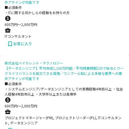
件アサインが可能です
■必須条件
・ITに関する何かしらの経験をお持ちの方
600
万円〜
2,000
万円
ITコンサルタント
お気に入り
株式会社ベイカレント・テクノロジー
【データエンジニア】平均年収1,100万円超／平均残業時間22hで給与とワー
クライフバランスを両立できる環境／ワンプール制による多様な業界への案
件アサインが可能です
■必須条件
・システムエンジニア/データエンジニアとしての実務経験4年目以上 ・社会
人経験4年目年以上 ・大学卒以上または高専卒
600
万円〜
2,000
万円
プロジェクトマネージャー(PM), プロジェクトリーダー(PL), ITコンサルタン
ト, データエンジニア