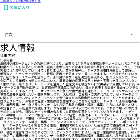
この求人にお問い合わせする
お気に入り
お問い合わせする
目次
求人情報
仕事内容
仕事内容
生成AIやAIエージェントの急速な進化により、企業ではAIを単なる業務効率化ツールとして活用する
段階から、AIを前提とした業務・組織・意思決定へと変革する段階へ移行しています。しかし、その
実現にはAI技術だけでは十分ではありません。業務を理解し、データを戦略的資産として整備し、
最適なアーキテクチャを設計し、現場に定着させるまでを一貫して推進することが求められていま
す。私たちは、「データを活かして、より良い事業・意思決定を実現する」をミッションに、デー
タ活用という業務と技術の交点において、顧客企業の変革を提言・伴走・実現できるコンサルタン
ト集団です。 私たちは、AI・データを活用した企業変革を構想から社会実装まで支援しています。A
I・データの専門性を武器に、お客様の経営課題に向き合い、日本を代表する企業や社会インフラの
変革をリードするとともに、オファリングの創出や案件獲得を通じて、データ・AIコンサルティング
事業の成長を牽引したい仲間を募集します。 入社後は、ご経験・ご志向に応じて、AI・データ活用
に関するコンサルティングプロジェクトを責任者または高度専門人材としてリードいただきます。プ
ロジェクトでは、お客様の経営・業務課題を整理するところから始まり、データ・AI活用戦略の策
定、業務改革、データプラットフォームやAI活用基盤の構想・設計・構築、さらには組織・人材へ
の定着まで、一気通貫で支援します。 主な支援テーマは以下のとおりです。これまで培った専門性
を生かしながら、複数のテーマを組み合わせてお客様の変革をリードしていただきます。 ・デー
タ・AI戦略、ロードマップ策定 ・データドリブン経営・業務改革 ・AI・生成AI・AIエージェント活
用 ・データ分析・可視化 ・データ活用組織・CoE立ち上げ ・チェンジマネジメント、人材育成 ・デ
ータプラットフォーム構想・構築 ・データマネジメント・データガバナンス 【アピールポイント】
「NTTデータだからこそ実現できる価値」 ■構想で終わらせない。社会実装まで責任を持つ AI・デ
ータ領域を扱うコンサルティングファームは数多く存在します。しかし、私たちが目指しているの
は、構想や提言をゴールとするコンサルティングではありません。経営・業務課題を整理し、AI・デ
ータ活用の構想を描くだけでなく、データ基盤やAI活用基盤の設計・構築に加え、AIを前提として業
務・データ・システム・ガバナンス・組織を再設計する「AI-BPR（AI Business Process Re-engineeri