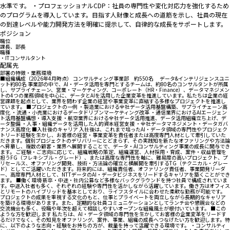
水準です。 ・プロフェッショナルCDP：社員の専門性や変化対応力を強化するため
のプログラムを導入しています。目指す人財像と成長への道筋を示し、社員の現在
の到達レベルや能力開発方法を明確に提示して、自律的な成長をサポートします。
ポジション
職位
課長、部長
職種
・ITコンサルタント
配属先
部署の特徴・業務環境
■組織構成（2026年4月時点） コンサルティング事業部 約550名 データ&インテリジェンスユニ
ット約80名 事業部の中で、AI・データ活用を専門とするチームは、約80名のコンサルタントが所属
し、サプライチェーン、営業・マーケティング、コーポレート（HR・Finance）、データマネジメン
トの4つの業務領域を中心に、データとAIを活用した企業変革を推進しています。私たちは企業の経
営課題を起点として、業界を問わず企業の経営や事業変革に直結する多様なプロジェクトを推進し
ています。 ■プロジェクトの一例 ・製造業における全社データ活用基盤構築、サプライチェーン高
度化 ・流通・小売業におけるデータドリブンマーケティング改革 ・通信業界におけるAIエージェン
ト活用基盤構想・導入支援 ・航空業界における全社データ活用推進、データ活用組織立ち上げ、デ
ータ整備 ・人事・組織データを活用した人的資本経営支援 ・全社データマネジメント・データガバ
ナンス高度化 ■入社後のキャリア 入社後は、これまで培ったAI・データ領域の専門性やプロジェク
トリード経験を生かし、お客様の経営・事業変革を責任者または高度専門人材として牽引していた
だきます。個別プロジェクトのデリバリーにとどまらず、その実践知を新たなオファリングや方法論
へ昇華し、複数の顧客・業界へ展開することで、データ・AIコンサルティング事業の成長に関与でき
ます。 ご経験・ご志向に応じて、組織戦略の策定、組織運営、人材採用・育成、案件・収益管理を
担うFG（フレキシブル・グレード）、または高度な専門性を軸に、難易度の高いプロジェクト、プ
リセールス、オファリング開発、技術・方法論の確立と横展開を牽引するTG（テクニカル・グレー
ド）としてご活躍いただきます。将来的には、組織責任者、オファリング責任者、事業開発リーダ
ー、高度専門人材として、NTTデータのAI・データビジネスをリードするキャリアを築くことができ
ます。 ■働く環境 新卒・中途・社内公募など多様なバックグラウンドを持つ社員で構成されていま
す。中途入社者も多く、それぞれの経験や専門性を活かしながら活躍しています。働き方はオフィス
とリモートのハイブリッドを基本としており、ライフスタイルに合わせた柔軟な勤務が可能です。
プロジェクトの成果を重視する文化のもと、仕事とプライベートを両立しながら長期的なキャリア
を築ける環境があります。また、定期的な社員コミュニケーションとしてランチ会や懇親会などの
交流機会も多く、役職や年次を超えて相談しやすいオープンな組織風土が根付いています。 ■この
ような方を歓迎します 私たちは、AI・データ領域の専門性を生かしてお客様の企業変革をリードす
るだけでなく、その知見をオファリング、案件、事業、組織の成長へつなげたい方を歓迎します。特
に、以下のような志向・経験をお持ちの方が、裁量を持って活躍できる環境です。 ・コンサルティ