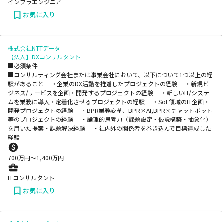
インフラエンジニア
お気に入り
株式会社NTTデータ
【法人】DXコンサルタント
■必須条件
■コンサルティング会社または事業会社において、以下について1つ以上の経
験があること ・企業のDX活動を推進したプロジェクトの経験 ・新規ビ
ジネス/サービスを企画・開発するプロジェクトの経験 ・新しいIT/システ
ムを業務に導入・定着化させるプロジェクトの経験 ・SoE領域のIT企画・
開発プロジェクトの経験 ・BPR業務変革、BPR×AI,BPR×チャットボット
等のプロジェクトの経験 ・論理的思考力（課題設定・仮説構築・抽象化）
を用いた提案・課題解決経験 ・社内外の関係者を巻き込んで目標達成した
経験
700
万円〜
1,400
万円
ITコンサルタント
お気に入り