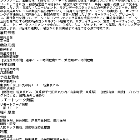
ングファーム、事業会社、SIer等で、AI・データ領域の大規模・複雑なプロジェクトを責任者として
リードしてきた方 ・顧客経営層と向き合い、構想策定だけでなく、実装・定着・高度化まで変革を
牽引したい方 ・生成AI・AIエージェント、モダンデータスタックなどの先進テクノロジーを、顧客
の事業成果やAI-BPRの実現へ結び付けたい方 ・自身の専門性やプロジェクトの実践知を、オファリ
ングや方法論として体系化し、複数の顧客・業界へ展開したい方 ・マーケティング、プリセール
ス、案件創出を通じて、データ・AIコンサルティング事業を成長させたい方 ■組織情報 AI・データ
活用を専門とする約80名のコンサルタント組織です。サプライチェーン、営業・マーケティング、コ
ーポレート、データマネジメントを中心に、生成AI、AIエージェント、データ基盤、ガバナンス等を
支援します。SI組織と連携し、構想から社会実装まで伴走できる点が特徴です。
雇用形態
雇用形態
正社員
勤務形態
勤務形態
裁量労働制
就業時間補足
【想定残業時間】 通常20～30時間程度だが、繁忙期は50時間程度
残業時間
平均残業時間
月25時間
予定勤務地
予定勤務地
東京都千代田区丸の内3－3－1新東京ビル
勤務地補足
【勤務地】 新東京ビル （東京都千代田区丸の内／有楽町駅・東京駅） 【出張有無・頻度】 プロジェ
クトによる。国内/海外出張あり
リモートワーク頻度
リモートワーク頻度
一部リモート
福利厚生
保険
健康保険、労災保険、厚生年金保険、雇用保険
健康・医療
人間ドック補助、受動喫煙防止措置
制度
財産形成
社員持株会制度、財形貯蓄、企業型確定拠出年金