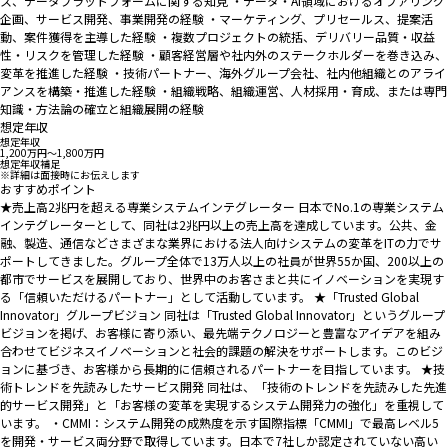
ス、データプラットフォームに関する知見 ・データ・AI領域におけるオファリング
企画、サービス開発、事業開発の経験 ・マーケティング、プリセールス、提案活
動、案件獲得を主導した経験 ・複数プロジェクトの統括、デリバリー品質・収益
性・リスクを管理した経験 ・顧客経営層や社内外のステークホルダーを巻き込み、
変革を推進した経験 ・技術パートナー、海外グループ会社、社内他組織とのアライ
アンスを構築・推進した経験 ・組織戦略、組織運営、人材採用・育成、または専門
知識・方法論の確立と組織展開の経験
想定年収
想定年収
1,200万円〜1,800万円
想定年収補足
※詳細は面接時にお伝えします
おすすめポイント
★売上高2兆円を超える専業システムインテグレーター 日本でNo.1の専業システム
インテグレーターとして、同社は2兆円以上の売上高を達成しています。公共、金
融、製造、通信などさまざまな業界における法人向けシステムの変革をITの力でサ
ポートしてきました。グループ全体で13万人以上の社員が世界55か国、200以上の
都市でサービスを展開しており、世界中のお客さまと共にイノベーションを実現す
る「信頼いただけるパートナー」として活動しています。 ★「Trusted Global
Innovator」グループビジョン 同社は「Trusted Global Innovator」というグループ
ビジョンを掲げ、お客様に寄り添い、最先端テクノロジーと豊富なアイデアを組み
合わせてビジネスイノベーションと社会的課題の解決をサポートします。このビジ
ョンに基づき、お客様から長期的に信頼されるパートナーを目指しています。 ★技
術トレンドを先読みしたサービス開発 同社は、「技術のトレンドを先読みした先進
的サービス開発」と「お客様の変革を実現するシステム開発力の強化」を重視して
います。 ・CMMI：システム開発の成熟度を示す国際指標「CMMI」で最高レベル5
を開発・サービス両分野で取得しています。日本で7社しか認定されていない高い