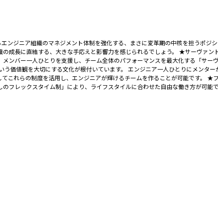
するエンジニア組織のマネジメント体制を強化する、まさに変革期の中核を担うポジシ
織の成長に直結する、大きな手応えと影響力を感じられるでしょう。 ★サーヴァン
く、メンバー一人ひとりを支援し、チーム全体のパフォーマンスを最大化する「サー
という価値観を大切にする文化が根付いています。 エンジニア一人ひとりにメンタ
してこれらの制度を活用し、エンジニアが輝けるチームを作ることが可能です。 ★
しのフレックスタイム制」により、ライフスタイルに合わせた自由な働き方が可能です