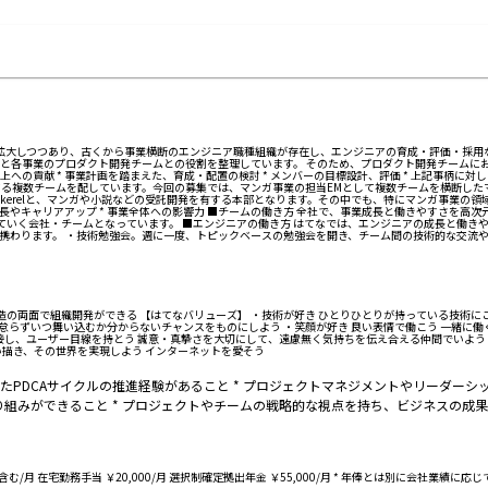
にまで拡大しつつあり、古くから事業横断のエンジニア職種組織が存在し、エンジニアの育成・評価・採
と各事業のプロダクト開発チームとの役割を整理しています。 そのため、プロダクト開発チームに
への貢献 * 事業計画を踏まえた、育成・配置の検討 * メンバーの目標設計、評価 * 上記事柄に対
する複数チームを配しています。今回の募集では、マンガ事業の担当EMとして複数チームを横断した
ckerelと、マンガや小説などの受託開発を有する本部となります。その中でも、特にマンガ事業の領
長やキャリアアップ * 事業全体への影響力 ■チームの働き方 全社で、事業成長と働きやすさを高
いく会社・チームとなっています。 ■エンジニアの働き方 はてなでは、エンジニアの成長と働きや
携わります。 ・技術勉強会。週に一度、トピックベースの勉強会を開き、チーム間の技術的な交流や
構造の両面で組織開発ができる 【はてなバリューズ】 ・技術が好き ひとりひとりが持っている技術
を怠らずいつ舞い込むか分からないチャンスをものにしよう ・笑顔が好き 良い表情で働こう 一緒に
接し、ユーザー目線を持とう 誠意・真摯さを大切にして、遠慮無く気持ちを伝え合える仲間でいよう 
描き、その世界を実現しよう インターネットを愛そう
けたPDCAサイクルの推進経験があること * プロジェクトマネジメントやリーダー
り組みができること * プロジェクトやチームの戦略的な視点を持ち、ビジネスの成果
61 ～を含む/月 在宅勤務手当 ￥20,000/月 選択制確定拠出年金 ￥55,000/月 * 年俸とは別に会