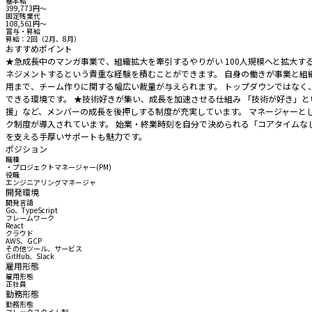
基本給
399,773円〜
固定残業代
108,561円〜
賞与・昇給
昇給：2回（2月、8月）
おすすめポイント
★急成長中のマンガ事業で、組織拡大を牽引するやりがい 100人規模へと拡大
ネジメントするという貴重な経験を積むことができます。 自身の働きが事業と組
用まで、チーム作りに関する幅広い裁量が与えられます。 トップダウンではな
できる環境です。 ★技術好きが集い、成長を加速させる仕組み 「技術が好き」
援」など、メンバーの成長を後押しする制度が充実しています。 マネージャーと
ク制度が導入されています。 始業・終業時刻を自分で決められる「コアタイムな
を支える手厚いサポートも魅力です。
ポジション
職種
・プロジェクトマネージャー(PM)
役職
エンジニアリングマネージャ
開発環境
開発言語
Go、TypeScript
フレームワーク
React
クラウド
AWS、GCP
その他ツール、サービス
GitHub、Slack
雇用形態
雇用形態
正社員
勤務形態
勤務形態
フレックスタイム制