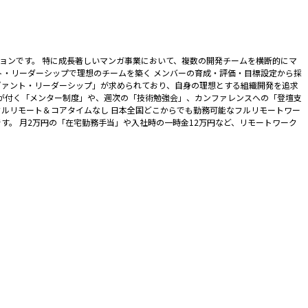
ョンです。 特に成長著しいマンガ事業において、複数の開発チームを横断的にマ
ト・リーダーシップで理想のチームを築く メンバーの育成・評価・目標設定から採
ヴァント・リーダーシップ」が求められており、自身の理想とする組織開発を追求
ーが付く「メンター制度」や、週次の「技術勉強会」、カンファレンスへの「登壇支
フルリモート＆コアタイムなし 日本全国どこからでも勤務可能なフルリモートワー
。 月2万円の「在宅勤務手当」や入社時の一時金12万円など、リモートワーク