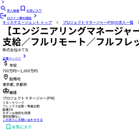
求人検索
お気に入り
ログイン
無料相談
キッカケエージェント
トップ
プロジェクトマネージャー(PM)の求人一覧
【エンジニアリングマネージャー
支給／フルリモート／フルフレ
株式会社はてな
企業ページへ
年収
700万円〜1,000万円
勤務地
東京都, 京都府
職種
プロジェクトマネージャー(PM)
リモートワーク
フレックス出勤・時差出勤
副業OK
モダンな技術を採用
技術試験なし
この求人にお問い合わせする
お気に入り