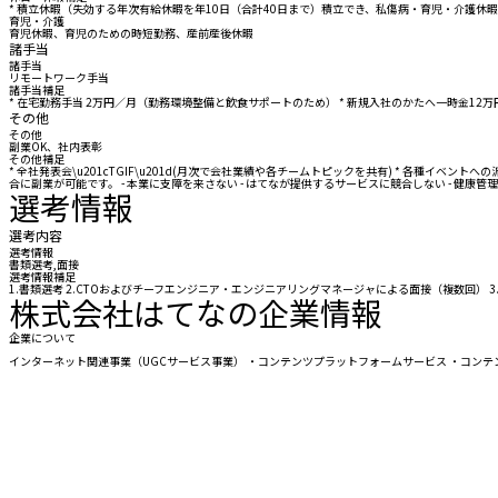
* 積立休暇（失効する年次有給休暇を年10日（合計40日まで）積立でき、私傷病・育児・介護休
育児・介護
育児休暇、育児のための時短勤務、産前産後休暇
諸手当
諸手当
リモートワーク手当
諸手当補足
* 在宅勤務手当 2万円／月（勤務環境整備と飲食サポートのため） * 新規入社のかたへ一時金1
その他
その他
副業OK、社内表彰
その他補足
* 全社発表会\u201cTGIF\u201d(月次で会社業績や各チームトピックを共有) * 各種
合に副業が可能です。 - 本業に支障を来さない - はてなが提供するサービスに競合しない - 健康管
選考情報
選考内容
選考情報
書類選考,面接
選考情報補足
1.書類選考 2.CTOおよびチーフエンジニア・エンジニアリングマネージャによる面接（複数回） 3.役
株式会社はてなの企業情報
企業について
インターネット関連事業（UGCサービス事業） ・コンテンツプラットフォームサービス ・コンテ