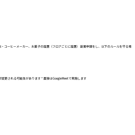
に無料の飲料・コーヒーメーカー、お菓子の設置（フロアごとに設置） 副業申請をし、以下のルールを守る場
更される可能性があります * 面接はGoogleMeetで実施します