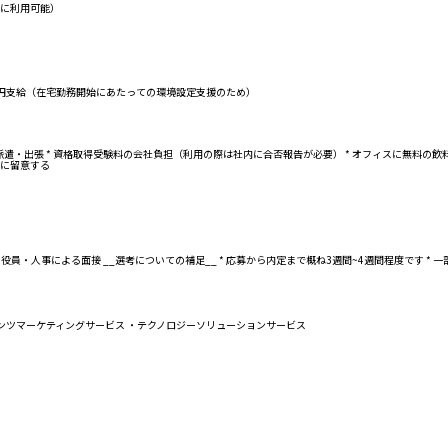
暇に利用可能）
2万円支給（在宅勤務開始にあたっての環境設定支援のため）
イベントへの派遣・出張 * 資格取得受験料の会社負担（利用の際は社内に合否報告が必要） * オフィス
理に留意する
員・人事による面接 __選考についての補足__ * 応募から内定まで概ね3週間~4週間程度です * 一部変
ンツマーケティングサービス ・テクノロジーソリューションサービス