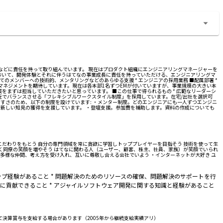
用などに責任を持って取り組んでいます。 現在はプロダクト組織にエンジニアリングマネージャーを
おいて、開発体験とそれに伴うはてなの事業成長に責任を持っていただける、エンジニアリングマ
してのメンバーへの技術的、メンタリングなどのあらゆる支援 * エンジニアの採用業務 ■配属部署 *
マネジメントを期待しています。現在は各本部1名ずつEMが付いていますが、事業規模の大きい本
域をまずは担当していただきたいと思っています。 ■この仕事で得られるもの * 広範なリーダーシ
次元でバランスさせる「フレキシブルワークスタイル制度」を採用しています。在宅/出社を選択可
すさのため、以下の制度を設けています: ・メンター制度。どのエンジニアにも一人ずつエンジニ
新しい知見の獲得を支援しています。 ・登壇支援。参加費を補助します。資料の作成についても
にこだわりをもとう 自分の専門領域を常に貪欲に学習しトッププレイヤーを目指そう 技術を使って生
働く同僚の笑顔を増やそう はてなに関わる人（ユーザー、顧客、株主、社員、家族）が笑顔でいられ
多様な仲間、考え方を受け入れ、互いに尊敬し合える会社でいよう ・インターネットが大好き ユ
シップ経験があること * 問題解決のためのリソースの確保、問題解決のサポートを行
に貢献できること * アジャイルソフトウェア開発に関する知識と経験があること
社業績に応じて決算賞与を支給する場合があります（2005年から継続支給実績アリ）