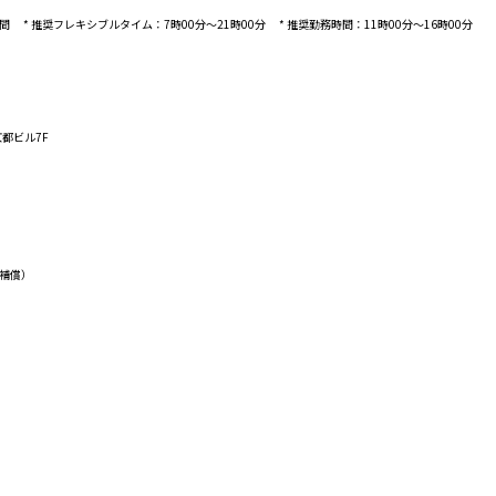
 推奨フレキシブルタイム：7時00分〜21時00分 * 推奨勤務時間：11時00分〜16時00分
都ビル7F
の補償）