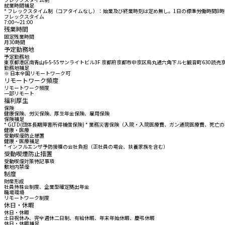
就業時間補足
* フレックスタイム制（コアタイムなし）：始業及び終業時刻は定め無し。1日の標準労働時間8時間 *
フレックスタイム
7:00〜21:00
残業時間
固定残業時間
月30時間
予定勤務地
予定勤務地
東京都港区南青山6-5-55サンライトビル3F 京都府京都市中京区烏丸通六角下ル七観音町630読売京
勤務地補足
※ 日本全国リモートワーク可
リモートワーク頻度
リモートワーク頻度
一部リモート
福利厚生
保険
健康保険、労災保険、厚生年金保険、雇用保険
保険補足
* GLTD(団体長期障害所得補償保険) * 業務災害保険（入院・入院医療費、ガン通院医療費、死亡
健康・医療
受動喫煙防止措置
健康・医療補足
* インフルエンザ予防接種の会社負担（正社員の場合、扶養家族を含む）
受動喫煙防止措置
受動喫煙対策特記事項
敷地内禁煙
制度
財産形成
社員持株会制度、企業型確定拠出年金
職場環境
リモートワーク制度
休日・休暇
休日・休暇
土日祝休み、完全週休二日制、有給休暇、年末年始休暇、慶弔休暇
休日・休暇補足