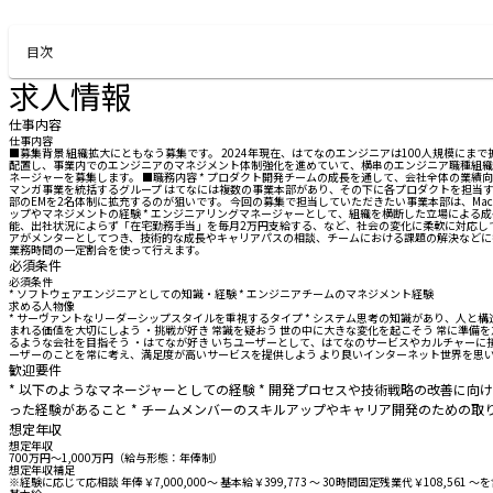
お問い合わせする
目次
求人情報
仕事内容
仕事内容
■募集背景 組織拡大にともなう募集です。 2024年現在、はてなのエンジニアは100人規模
配置し、事業内でのエンジニアのマネジメント体制強化を進めていて、横串のエンジニア職種組織
ネージャーを募集します。 ■職務内容 * プロダクト開発チームの成長を通して、会社全体の業績向上
マンガ事業を統括するグループ はてなには複数の事業本部があり、その下に各プロダクトを担当
部のEMを2名体制に拡充するのが狙いです。 今回の募集で担当していただきたい事業本部は、Ma
ップやマネジメントの経験 * エンジニアリングマネージャーとして、組織を横断した立場による成
能、出社状況によらず「在宅勤務手当」を毎月2万円支給する、など、社会の変化に柔軟に対応して
アがメンターとしてつき、技術的な成長やキャリアパスの相談、チームにおける課題の解決などに
業務時間の一定割合を使って行えます。
必須条件
必須条件
* ソフトウェアエンジニアとしての知識・経験 * エンジニアチームのマネジメント経験
求める人物像
* サーヴァントなリーダーシップスタイルを重視するタイプ * システム思考の知識があり、人と
まれる価値を大切にしよう ・挑戦が好き 常識を疑おう 世の中に大きな変化を起こそう 常に準備
るような会社を目指そう ・はてなが好き いちユーザーとして、はてなのサービスやカルチャーに
ーザーのことを常に考え、満足度が高いサービスを提供しよう より良いインターネット世界を思い
歓迎要件
* 以下のようなマネージャーとしての経験 * 開発プロセスや技術戦略の改善に向
った経験があること * チームメンバーのスキルアップやキャリア開発のための取
想定年収
想定年収
700万円〜1,000万円（給与形態：年俸制）
想定年収補足
※経験に応じて応相談 年俸￥7,000,000～ 基本給￥399,773 ～ 30時間固定残業代￥108,5