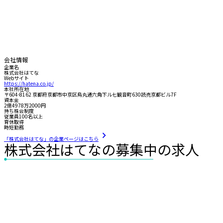
会社情報
企業名
株式会社はてな
Webサイト
https://hatena.co.jp/
本社所在地
〒604-8162 京都府京都市中京区烏丸通六角下ル七観音町630読売京都ビル7F
資本金
2億4978万2000円
持ち株会制度
従業員100名以上
育休取得
時短勤務
「株式会社はてな」の企業ページはこちら
株式会社はてなの募集中の求人