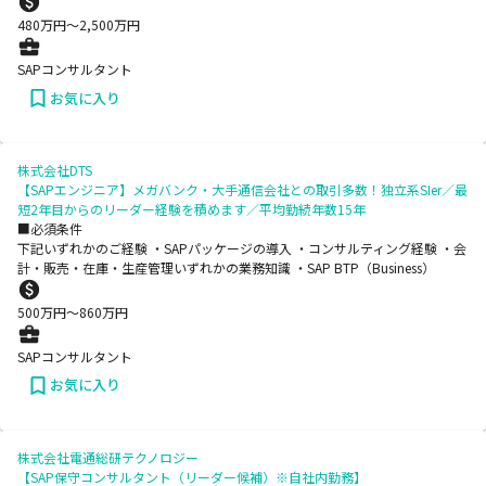
480
万円〜
2,500
万円
SAPコンサルタント
お気に入り
株式会社DTS
【SAPエンジニア】メガバンク・大手通信会社との取引多数！独立系SIer／最
短2年目からのリーダー経験を積めます／平均勤続年数15年
■必須条件
下記いずれかのご経験 ・SAPパッケージの導入 ・コンサルティング経験 ・会
計・販売・在庫・生産管理いずれかの業務知識 ・SAP BTP（Business）
500
万円〜
860
万円
SAPコンサルタント
お気に入り
株式会社電通総研テクノロジー
【SAP保守コンサルタント（リーダー候補）※自社内勤務】