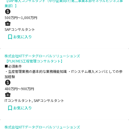
【SAP導入コンサルタント（中小企業向け/第二事業本部ゼネラルビジネス事
業部）】
500
万円〜
1,000
万円
SAPコンサルタント
お気に入り
株式会社NTTデータグローバルソリューションズ
【PLM/MES工程管理コンサルタント】
■必須条件
・生産管理業務の基本的な業務機能知識 ・ITシステム導入メンバとしての参
加経験
480
万円〜
900
万円
ITコンサルタント, SAPコンサルタント
お気に入り
株式会社NTTデータグローバルソリューションズ