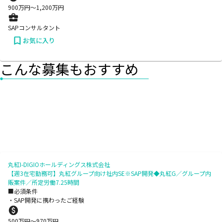
900
万円〜
1,200
万円
SAPコンサルタント
お気に入り
こんな募集もおすすめ
丸紅I-DIGIOホールディングス株式会社
【週3在宅勤務可】丸紅グループ向け社内SE※SAP開発◆丸紅G／グループ内
販案件／所定労働7.25時間
■必須条件
・SAP開発に携わったご経験
500
万円〜
970
万円