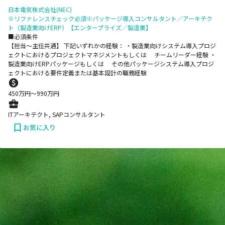
日本電気株式会社(NEC)
※リファレンスチェック必須※パッケージ導入コンサルタント／アーキテク
ト（製造業向けERP）【エンタープライズ／製造業】
■必須条件
【担当～主任共通】 下記いずれかの経験： ・製造業向けシステム導入プロジ
ェクトにおけるプロジェクトマネジメントもしくは チームリーダー経験 ・
製造業向けERPパッケージもしくは その他パッケージシステム導入プロジ
ェクトにおける要件定義または基本設計の職務経験
450
万円〜
990
万円
ITアーキテクト, SAPコンサルタント
お気に入り