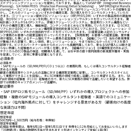
ズドプランニングソリューションを提供しております。 製品としてはSAP IBP（Integrated Business
Planning)、S/4 HANA PP/DS（Production Planning/Detail Scheduling）、SAP DM(Digital Manufa
cturing)ベースにソリューション提供を行っております。 SAPモジュールコンサルタントの経験を活
かし、これらのソリューションいずれかの構想立案、及び導入を行うコンサルタントをしていただ
きます。 ① ソリューション提供 DSCソリューション（IBP,PP/DS,DM）いずれかの製品技術の調査検
証、及びDSCソリューションを利用したソリューションコンサルタントを行っていただきます。 需
給計画システムやS＆OPシステム、詳細スケジューリングシステム、製造実行システム構築などい
ずれかの構想立案と導入、機能検証、コンテンツのまとめなどを実施していただきます。 ② SCMエ
リアにおけるDSCソリューション構想策定技術的支援 SCMエリアにおける、DSCソリューション（I
BP,PP/DS,DM）いずれかの技術的サポートを行っていただきます。 ③ 提案活動 上記のコンサルティ
ング業務のお客様への提案活動を行っていただきます。 【採用背景】 お客様への提案活動、案件獲
得が増加した事によるチーム強化でチーム要員の追加募集です。 【組織について】 当社の新規事業
が集結された部署で、新しい技術、新しいソリューション、今まで当社になかったビジネスを扱う
部隊です。ビジネスパートナー会社からのメンバーも長期所属しており、単なるSAP導入には飽き足
らない熟練した経験者のメンバーが多く在籍します。 【組織のビジョン】 DX構想策定のPJおよび、
テクニカルのECO製品の検証、初期導入を通して、会社全体の数十億円規模の新規案件獲得・実施
を促進していく、非常に重要な部署となります。
必須条件
必須条件
・SAPモジュールの（SD/MM/PP/FI/CO１つ以上）の業務利用、もしくは導入コンサルタント経験者
求める人物像
顧客の業務改革やシステム化の活動に対する構想策定業務に従事し、コンサルタントのスタイルと
して業務ができることを目指し、主にSCM業務の領域で成長し活躍したいと希望する方。 また、SA
P会計領域の経験者（FI,CO）経験者の方で、新たにSCM業務の領域で活躍したいと希望する方。弊
部では同様のキャリアのメンバーが活躍中。
歓迎要件
・SAP ERPロジ系モジュール（SD/MM/PP）いずれかの導入プロジェクトへの参加
経験 ・複数のSAPモジュールの導入コンサルタント経験者 ・英語でのコミュニケー
ション（社内海外拠点に対して）をチャレンジする意思がある方 （顧客向けの高度
な英語力は不問）
想定年収
想定年収
500万円〜1,500万円（給与形態：年俸制）
想定年収補足
応相談 年俸年度は、毎年6月1日～翌年5月31日です 年俸を1/12を月給としてお支払いいたします
「35時間/月」相当の時間外手当が含まれます ※別途インセンティブ支給(１回/年)