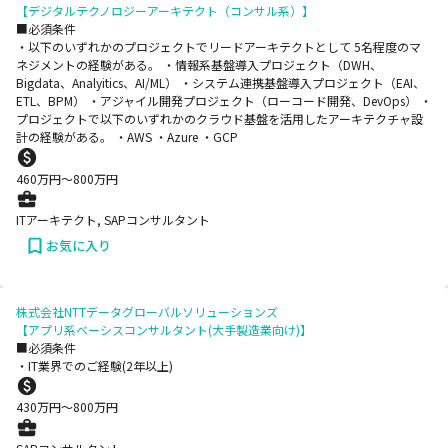
【デジタルテクノロジーアーキテクト（コンサル系）】
■必須条件
・以下のいずれかのプロジェクトでリードアーキテクトとして 5名程度のマ
ネジメントの経験がある。 ・情報系基盤導入プロジェクト（DWH、
Bigdata、Analyitics、AI/ML） ・システム連携基盤導入プロジェクト（EAI、
ETL、BPM） ・アジャイル開発プロジェクト（ローコード開発、DevOps） ・
プロジェクトで以下のいずれかのクラウド基盤を活用したアーキテクチャ設
計の経験がある。 ・AWS ・Azure ・GCP
460
万円〜
800
万円
ITアーキテクト, SAPコンサルタント
お気に入り
株式会社NTTデータグローバルソリューションズ
【アプリ系ベーシスコンサルタント(大手製造業向け)】
■必須条件
・IT業界でのご経験(2年以上)
430
万円〜
800
万円