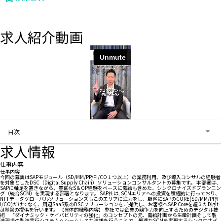
求人紹介動画
お問い合わせする
目次
求人情報
仕事内容
仕事内容
今回の募集はSAPモジュール（SD/MM/PP/FI/CO１つ以上）の業務利用、及び導入コンサルの経験者
を対象としたDSC（Digital Supply Chain）ソリューションコンサルタントの募集です。 本部署は、
SAPに軸足を置きながら、豊富なS＆OP経験をベースに需給も含めた、シンクロナイズドプランニン
グ（統合SCM）を実現する部署となります。 SAP社は, SCMエリアへの投資を積極的に行っており、
NTTデータグローバルソリューションズもこのエリアに注力をし、顧客にSAPのCORE(SD/MM/PP/F
I/CO)だけでなく、周辺SaaS系のDSCソリューションをご提供し、お客様へSAP Coreを超えたDigit
al基盤の提供を行います。 【具体的職務内容】 弊社では企業の競争力を向上するためのデジタル技
術 「ダイナミック・ケイパビリティの強化」のコンセプトの元、需給計画から生産計画そして製
造現場の製造実行システムへシームレスな連携を行うことで、最適なSCMを実現するシンクロナイ