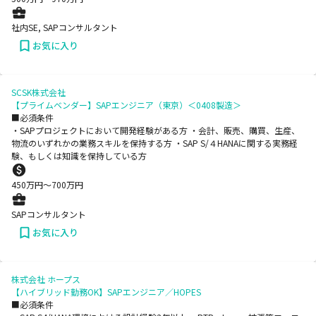
社内SE, SAPコンサルタント
お気に入り
SCSK株式会社
【プライムベンダー】SAPエンジニア（東京）＜0408製造＞
■必須条件
・SAPプロジェクトにおいて開発経験がある方 ・会計、販売、購買、生産、
物流のいずれかの業務スキルを保持する方 ・SAP S/４HANAに関する実務経
験、もしくは知識を保持している方
450
万円〜
700
万円
SAPコンサルタント
お気に入り
株式会社 ホープス
【ハイブリッド勤務OK】SAPエンジニア／HOPES
■必須条件