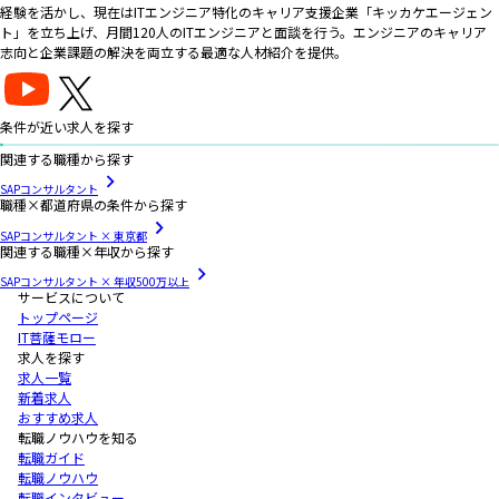
経験を活かし、現在はITエンジニア特化のキャリア支援企業「キッカケエージェン
ト」を立ち上げ、月間120人のITエンジニアと面談を行う。エンジニアのキャリア
志向と企業課題の解決を両立する最適な人材紹介を提供。
条件が近い求人を探す
関連する職種から探す
SAPコンサルタント
職種×都道府県の条件から探す
SAPコンサルタント × 東京都
関連する職種×年収から探す
SAPコンサルタント × 年収500万以上
サービスについて
トップページ
IT菩薩モロー
求人を探す
求人一覧
新着求人
おすすめ求人
転職ノウハウを知る
転職ガイド
転職ノウハウ
転職インタビュー