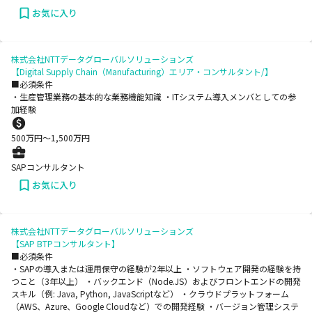
お気に入り
株式会社NTTデータグローバルソリューションズ
【Digital Supply Chain（Manufacturing）エリア・コンサルタント/】
■必須条件
・生産管理業務の基本的な業務機能知識 ・ITシステム導入メンバとしての参
加経験
500
万円〜
1,500
万円
SAPコンサルタント
お気に入り
株式会社NTTデータグローバルソリューションズ
【SAP BTPコンサルタント】
■必須条件
・SAPの導入または運用保守の経験が2年以上 ・ソフトウェア開発の経験を持
つこと（3年以上） ・バックエンド（Node.JS）およびフロントエンドの開発
スキル（例: Java, Python, JavaScriptなど） ・クラウドプラットフォーム
（AWS、Azure、Google Cloudなど）での開発経験 ・バージョン管理システ