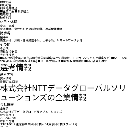
財産形成
財形貯蓄
財産形成補足
■企業年金 ■共済組合
職場環境
時短制度
休日・休暇
育児・介護
育児休暇、育児のための時短勤務、産前産後休暇
諸手当
諸手当
残業手当、深夜・休日勤務手当、出張手当、リモートワーク手当
その他
その他
資格取得支援
その他補足
■GSL大学(企業内大学/5研究室公開講座:専門知識習得、ロジカルシンキング講座など) ■SAP Aca
demy(SAP認定資格取得可能) ■TOEIC受験支援 ■資格取得報奨金 ■自己啓発支援金
選考情報
選考内容
選考情報
書類選考,面接
株式会社NTTデータグローバルソリ
ューションズの企業情報
会社情報
企業名
株式会社NTTデータグローバルソリューションズ
設立年月日
2012年07月
本社所在地
〒103-6014 東京都中央区日本橋2-7-1東京日本橋タワー14階