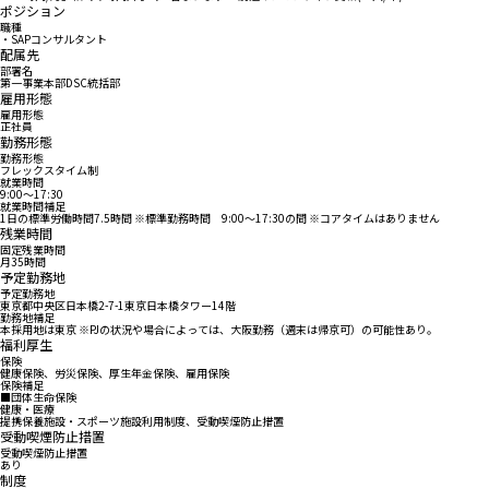
ポジション
職種
・SAPコンサルタント
配属先
部署名
第一事業本部DSC統括部
雇用形態
雇用形態
正社員
勤務形態
勤務形態
フレックスタイム制
就業時間
9:00〜17:30
就業時間補足
1日の標準労働時間7.5時間 ※標準勤務時間 9:00～17:30の間 ※コアタイムはありません
残業時間
固定残業時間
月35時間
予定勤務地
予定勤務地
東京都中央区日本橋2-7-1東京日本橋タワー14階
勤務地補足
本採用地は東京 ※PJの状況や場合によっては、大阪勤務（週末は帰京可）の可能性あり。
福利厚生
保険
健康保険、労災保険、厚生年金保険、雇用保険
保険補足
■団体生命保険
健康・医療
提携保養施設・スポーツ施設利用制度、受動喫煙防止措置
受動喫煙防止措置
受動喫煙防止措置
あり
制度