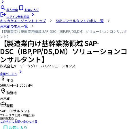
求人検索
お気に入り
ログイン
無料相談
キッカケエージェント
トップ
SAPコンサルタントの求人一覧
東京都の求人一覧
【製造業向け基幹業務領域 SAP-DSC（IBP,PP/DS,DM）ソリューションコンサルタ
ント】
【製造業向け基幹業務領域 SAP-
DSC（IBP,PP/DS,DM）ソリューションコ
ンサルタント】
株式会社NTTデータグローバルソリューションズ
企業ページへ
年収
500万円〜1,500万円
勤務地
東京都
職種
SAPコンサルタント
フレックス出勤・時差出勤
技術試験なし
この求人にお問い合わせする
お気に入り