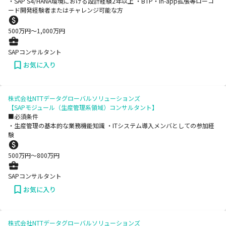
・SAP S4/HANA環境における設計経験2年以上 ・BTP・In-app拡張等ローコ
ード開発経験者またはチャレンジ可能な方
500
万円〜
1,000
万円
SAPコンサルタント
お気に入り
株式会社NTTデータグローバルソリューションズ
【SAPモジュール（生産管理系領域）コンサルタント】
■必須条件
・生産管理の基本的な業務機能知識 ・ITシステム導入メンバとしての参加経
験
500
万円〜
800
万円
SAPコンサルタント
お気に入り
株式会社NTTデータグローバルソリューションズ