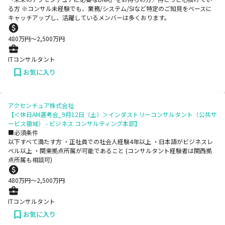
る方 ※コンサル未経験でも、業務/システム/SIなど特定のご知見をベースに
キャッチアップし、活躍しているメンバーは多くおります。
480
万円〜
2,500
万円
ITコンサルタント
お気に入り
アクセンチュア株式会社
【＜休日AM選考会_9月12日（土）＞インダストリーコンサルタント（公共サ
ービス領域） - ビジネス コンサルティング本部】
■必須条件
以下すべて満たす方 ・正社員での社会人経験4年以上 ・日本語がビジネスレ
ベル以上 ・関東拠点所属が可能であること (コンサルタント経験者は関西拠
点所属も相談可)
480
万円〜
2,500
万円
ITコンサルタント
お気に入り