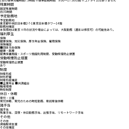
1日の標準労働時間7.5時間 ※標準勤務時間 9:00～17:30の間 ※コアタイムはありません
残業時間
固定残業時間
月35時間
予定勤務地
予定勤務地
東京都中央区日本橋2-7-1東京日本橋タワー14階
勤務地補足
本採用地は東京 ※PJの状況や場合によっては、大阪勤務（週末は帰京可）の可能性あり。
福利厚生
保険
健康保険、労災保険、厚生年金保険、雇用保険
保険補足
■団体生命保険
健康・医療
提携保養施設・スポーツ施設利用制度、受動喫煙防止措置
受動喫煙防止措置
受動喫煙防止措置
あり
制度
財産形成
財形貯蓄
財産形成補足
■企業年金 ■共済組合
職場環境
時短制度
休日・休暇
育児・介護
育児休暇、育児のための時短勤務、産前産後休暇
諸手当
諸手当
残業手当、深夜・休日勤務手当、出張手当、リモートワーク手当
その他
その他
資格取得支援
その他補足