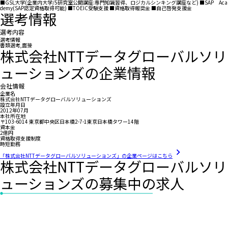
■GSL大学(企業内大学/5研究室公開講座:専門知識習得、ロジカルシンキング講座など) ■SAP Aca
demy(SAP認定資格取得可能) ■TOEIC受験支援 ■資格取得報奨金 ■自己啓発支援金
選考情報
選考内容
選考情報
書類選考,面接
株式会社NTTデータグローバルソリ
ューションズの企業情報
会社情報
企業名
株式会社NTTデータグローバルソリューションズ
設立年月日
2012年07月
本社所在地
〒103-6014 東京都中央区日本橋2-7-1東京日本橋タワー14階
資本金
2億円
資格取得支援制度
時短勤務
「株式会社NTTデータグローバルソリューションズ」の企業ページはこちら
株式会社NTTデータグローバルソリ
ューションズの募集中の求人