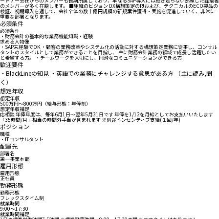
ートナー会社からのメンバーも長期所属しており、単なるSAP導入には飽き足らない熟練した経験者
のメンバーが多く在籍します。 ■組織のビジョン DX構想策定のPJおよび、テクニカルのECO製品の
検証、初期導入を通して、会社全体の数十億円規模の新規案件獲得・実施を促進していく、非常に
重要な部署となります。
必須条件
必須条件
・財務会計の基本的な業務機能知識・経験
求める人物像
・SAP未経験でOK ・顧客の業務改革やシステム化の活動に対する構想策定業務に従事し、コンサル
タントのスタイルとして業務ができることを目指し、 主に財務会計業務の領域で成長し活躍したい
と希望する方。 ・チームワークを大切にし、円滑なコミュニケーションができる方
歓迎要件
・BlackLineの知見 ・英語での業務にチャレンジする意思がある方 （主に読み,聞
く）
想定年収
想定年収
500万円〜800万円（給与形態：年俸制）
想定年収補足
応相談 年俸年度は、毎年6月1日～翌年5月31日です 年俸を1/12を月給としてお支払いいたします
「35時間/月」相当の時間外手当が含まれます ※別途インセンティブ支給(１回/年)
ポジション
職種
・ITコンサルタント
配属先
部署名
第一事業本部
雇用形態
雇用形態
正社員
勤務形態
勤務形態
フレックスタイム制
就業時間
9:00〜17:30
就業時間補足