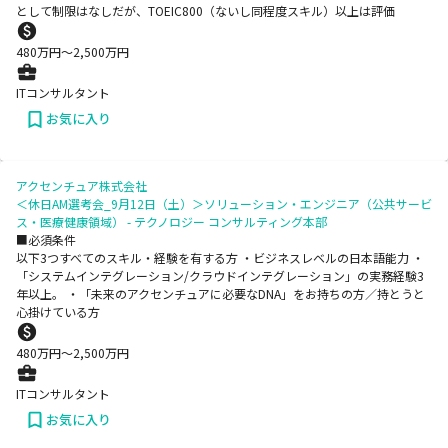
として制限はなしだが、TOEIC800（ないし同程度スキル）以上は評価
480
万円〜
2,500
万円
ITコンサルタント
お気に入り
アクセンチュア株式会社
＜休日AM選考会_9月12日（土）＞ソリューション・エンジニア（公共サービ
ス・医療健康領域） - テクノロジー コンサルティング本部
■必須条件
以下3つすべてのスキル・経験を有する方 ・ビジネスレベルの日本語能力 ・
「システムインテグレーション/クラウドインテグレーション」の実務経験3
年以上。 ・「未来のアクセンチュアに必要なDNA」をお持ちの方／持とうと
心掛けている方
480
万円〜
2,500
万円
ITコンサルタント
お気に入り