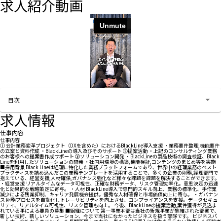
求人紹介動画
お問い合わせする
目次
求人情報
仕事内容
仕事内容
① 会計業務変革プロジェクト（DXを含めた）におけるBlackLine導入支援 ・業務要件整理,機能要件
の立案と資料作成 ・BlackLineの導入及びそのサポート ②提案活動 ・上記のコンサルティング業務
のお客様への提案書作成サポート ③ソリューション開発 ・BlackLineの製品技術の調査検証、Black
Lineを利用したソリューションの開発 ・社内用環境の構築,機能検証,コンテンツのまとめ等を実施
■採用背景 Black Lineは経理に特化した業務プラットフォームであり、世界中の経理業務のベスト
プラクティスを詰め込んだこの業務テンプレートを活用することで、多くの企業の財務,経理部門で
抱えている、経営支援,人材確保,ガバナンス強化など様々な課題を課題を解決することができます。
・経営支援 リアルタイムなデータ可視性、正確な財務データ、リスク管理効率化。意思決定の迅速
化と効果的な戦略策定に寄与。 ・人材 BlackLine導入で専門的スキル向上、業務の標準化、手作業
減少による残業抑制、キャリア発展機会提供。優秀な人材確保と市場価値向上に寄与。 ・ガバナン
ス 財務プロセスを自動化しトレーサビリティを向上させ、コンプライアンスを支援。データセキュ
リティ、リアルタイム可視性、リスク管理も向上。 今後、BlackLineの提案活動,案件獲得が見込ま
れている事による要員の募集 ■組織について 第一事業本部は当社の新規事業が集結された部署で、
新しい技術、新しいソリューション、今まで当社になかったビジネスを扱う部隊です。 ビジネスパ