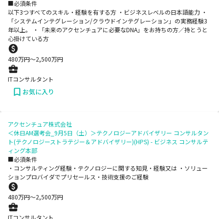
■必須条件
以下3つすべてのスキル・経験を有する方 ・ビジネスレベルの日本語能力 ・
「システムインテグレーション/クラウドインテグレーション」の実務経験3
年以上。 ・「未来のアクセンチュアに必要なDNA」をお持ちの方／持とうと
心掛けている方
480
万円〜
2,500
万円
ITコンサルタント
お気に入り
アクセンチュア株式会社
＜休日AM選考会_9月5日（土）＞テクノロジーアドバイザリー コンサルタン
ト(テクノロジーストラテジー＆アドバイザリー)(HPS) - ビジネス コンサルテ
ィング本部
■必須条件
・コンサルティング経験・テクノロジーに関する知見・経験又は ・ソリュー
ションプロバイダでプリセールス・技術支援のご経験
480
万円〜
2,500
万円
ITコンサルタント