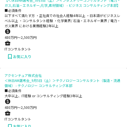
【＜休日AM選考会_9月5日（土）＞インダストリーコンサルタント（電力・
ガス,石油・エネルギー,化学,素材領域） - ビジネス コンサルティング本部】
■必須条件
以下すべて満たす方 ・正社員での社会人経験4年以上 ・日本語がビジネスレ
ベル以上 ・コンサルタント経験 ・化学業界/ 石油・エネルギー業界 / 電力・
ガス業界 における業務経験2年以上
480
万円〜
2,500
万円
ITコンサルタント
お気に入り
アクセンチュア株式会社
＜休日AM選考会_9月5日（土）＞テクノロジーコンサルタント（製造・流通
領域） - テクノロジー コンサルティング本部
■必須条件
大卒以上、IT経験 or コンサルティング経験3年以上
480
万円〜
2,500
万円
ITコンサルタント
お気に入り