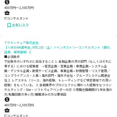
480
万円〜
2,500
万円
ITコンサルタント
お気に入り
アクセンチュア株式会社
【＜休日AM選考会_9月12日（土）＞インダストリーコンサルタント（銀行、
証券、保険領域）】
■必須条件
下記条件のいずれかに該当すること 1. 金融企業の次の部門（もしくはそれに
準ずる）における経験者 • 経営企画・営業企画・事務企画 • システム企
画・デジタル企画 • 新規サービス企画、事業企画 • 財務管理・リスク管理／
コンプライアンス・人事 • 海外部門・海外子会社・グループシステム関連会
社 2. レアスキル（リース、海外経験、トレーディングなど特定領域での深い
経験）をもっている。 3. 金融業界のプロジェクトに携わった経験をもつコン
サルティング・SIer・ソフトウェアベンダーの方 ※現職在籍期間が1年未満の
方/転職回数の多い方/離職済みの方は要相談
480
万円〜
2,500
万円
ITコンサルタント