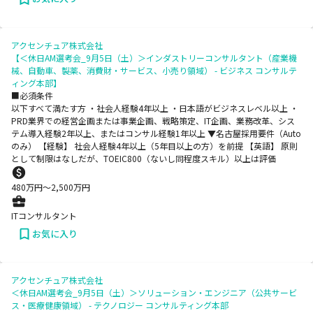
アクセンチュア株式会社
【＜休日AM選考会_9月5日（土）＞インダストリーコンサルタント（産業機
械、自動車、製薬、消費財・サービス、小売り領域） - ビジネス コンサルテ
ィング本部】
■必須条件
以下すべて満たす方 ・社会人経験4年以上 ・日本語がビジネスレベル以上 ・
PRD業界での経営企画または事業企画、戦略策定、IT企画、業務改革、シス
テム導入経験2年以上、またはコンサル経験1年以上 ▼名古屋採用要件（Auto
のみ） 【経験】 社会人経験4年以上（5年目以上の方）を前提 【英語】 原則
として制限はなしだが、TOEIC800（ないし同程度スキル）以上は評価
480
万円〜
2,500
万円
ITコンサルタント
お気に入り
アクセンチュア株式会社
＜休日AM選考会_9月5日（土）＞ソリューション・エンジニア（公共サービ
ス・医療健康領域） - テクノロジー コンサルティング本部