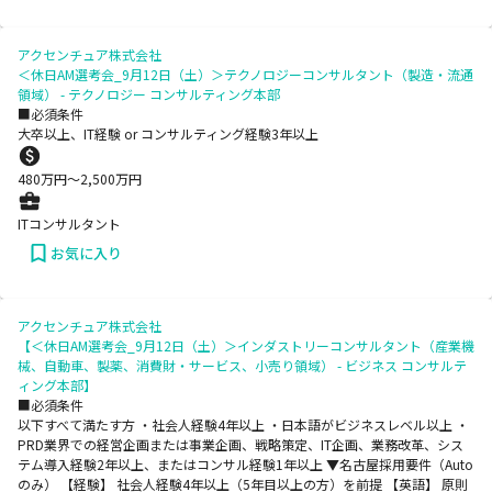
アクセンチュア株式会社
＜休日AM選考会_9月12日（土）＞テクノロジーコンサルタント（製造・流通
領域） - テクノロジー コンサルティング本部
■必須条件
大卒以上、IT経験 or コンサルティング経験3年以上
480
万円〜
2,500
万円
ITコンサルタント
お気に入り
アクセンチュア株式会社
【＜休日AM選考会_9月12日（土）＞インダストリーコンサルタント（産業機
械、自動車、製薬、消費財・サービス、小売り領域） - ビジネス コンサルテ
ィング本部】
■必須条件
以下すべて満たす方 ・社会人経験4年以上 ・日本語がビジネスレベル以上 ・
PRD業界での経営企画または事業企画、戦略策定、IT企画、業務改革、シス
テム導入経験2年以上、またはコンサル経験1年以上 ▼名古屋採用要件（Auto
のみ） 【経験】 社会人経験4年以上（5年目以上の方）を前提 【英語】 原則