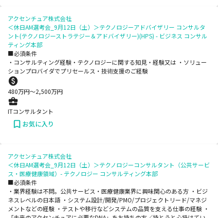
アクセンチュア株式会社
＜休日AM選考会_9月12日（土）＞テクノロジーアドバイザリー コンサルタ
ント(テクノロジーストラテジー＆アドバイザリー)(HPS) - ビジネス コンサル
ティング本部
■必須条件
・コンサルティング経験・テクノロジーに関する知見・経験又は ・ソリュー
ションプロバイダでプリセールス・技術支援のご経験
480
万円〜
2,500
万円
ITコンサルタント
お気に入り
アクセンチュア株式会社
＜休日AM選考会_9月12日（土）＞テクノロジーコンサルタント（公共サービ
ス・医療健康領域）- テクノロジー コンサルティング本部
■必須条件
・業界経験は不問。公共サービス・医療健康業界に興味関心のある方 ・ビジ
ネスレベルの日本語 ・システム設計/開発/PMO/プロジェクトリード/マネジ
メントなどの経験 ・テストや移行などシステムの品質を支える仕事の経験 ・
「未来のアクセンチュアに必要なDNA」をお持ちの方／持とうと心掛けてい