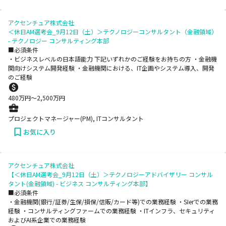
アクセンチュア株式会社
＜休日AM選考会_9月12日（土）＞テクノロジーコンサルタント（金融領域）
- テクノロジー コンサルティング本部
■必須条件
・ビジネスレベルの日本語能力 下記いずれかのご経験をお持ちの方 ・金融機
関向けシステム開発経験 ・金融機関における、IT企画やシステム導入、開発
のご経験
480
万円〜
2,500
万円
プロジェクトマネージャー(PM), ITコンサルタント
お気に入り
アクセンチュア株式会社
【＜休日AM選考会_9月12日（土）＞テクノロジーアドバイザリー コンサル
タント(金融領域) - ビジネス コンサルティング本部】
■必須条件
・金融機関(銀行/証券/生保/損保/信販/カード等)での業務経験 ・SIerでの業務
経験 ・コンサルティングファームでの業務経験 ・ITインフラ、セキュリティ
およびAI系企業での業務経験