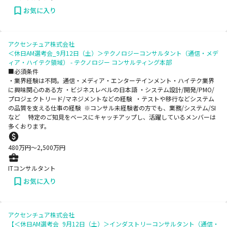
お気に入り
アクセンチュア株式会社
＜休日AM選考会_9月12日（土）＞テクノロジーコンサルタント（通信・メデ
ィア・ハイテク領域） - テクノロジー コンサルティング本部
■必須条件
・業界経験は不問。通信・メディア・エンターテインメント・ハイテク業界
に興味関心のある方 ・ビジネスレベルの日本語 ・システム設計/開発/PMO/
プロジェクトリード/マネジメントなどの経験 ・テストや移行などシステム
の品質を支える仕事の経験 ※コンサル未経験者の方でも、業務/システム/SI
など 特定のご知見をベースにキャッチアップし、活躍しているメンバーは
多くおります。
480
万円〜
2,500
万円
ITコンサルタント
お気に入り
アクセンチュア株式会社
【＜休日AM選考会_9月12日（土）＞インダストリーコンサルタント（通信・