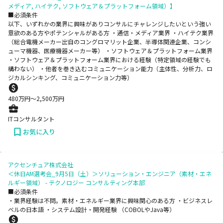
メディア, ハイテク, ソフトウェア＆プラットフォーム領域）】
■必須条件
以下、いずれかの業界に興味がありコンサルにチャレンジしたいという強い
意欲のある方やポテンシャルがある方 ・通信・メディア業界 ・ハイテク業界
（総合電機メーカー出自のコングロマリット企業、半導体関連企業、コンシ
ューマ機器、医療機器メーカー等） ・ソフトウェア＆プラットフォーム業界
・ソフトウェア＆プラットフォーム業界における経験（特定領域の経験でも
構わない） ・他者を巻き込むコミュニケーション能力（主体性、分析力、ロ
ジカルシンキング、コミュニケーション力等）
480
万円〜
2,500
万円
ITコンサルタント
お気に入り
アクセンチュア株式会社
＜休日AM選考会_9月5日（土）＞ソリューション・エンジニア（素材・エネ
ルギー領域） - テクノロジー コンサルティング本部
■必須条件
・業界経験は不問。素材・エネルギー業界に興味関心のある方 ・ビジネスレ
ベルの日本語 ・システム設計・開発経験 （COBOLやJava等）