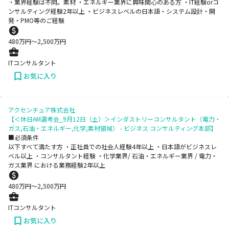
・業界経験は不問。素材 ・エネルギー業界に興味関心のある方 ・IT経験orコ
ンサルティング経験2年以上 ・ビジネスレベルの日本語・システム設計・開
発・PMO等のご経験
480
万円〜
2,500
万円
ITコンサルタント
お気に入り
アクセンチュア株式会社
【＜休日AM選考会_9月12日（土）＞インダストリーコンサルタント（電力・
ガス,石油・エネルギー,化学,素材領域） - ビジネス コンサルティング本部】
■必須条件
以下すべて満たす方 ・正社員での社会人経験4年以上 ・日本語がビジネスレ
ベル以上 ・コンサルタント経験 ・化学業界/ 石油・エネルギー業界 / 電力・
ガス業界 における業務経験2年以上
480
万円〜
2,500
万円
ITコンサルタント
お気に入り