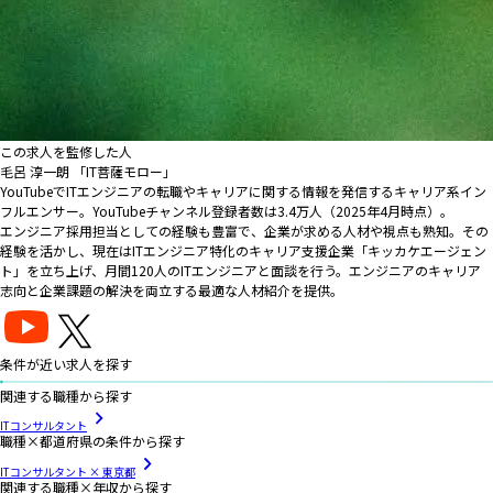
この求人を監修した人
毛呂 淳一朗 「IT菩薩モロー」
YouTubeでITエンジニアの転職やキャリアに関する情報を発信するキャリア系イン
フルエンサー。YouTubeチャンネル登録者数は3.4万人（2025年4月時点）。
エンジニア採用担当としての経験も豊富で、企業が求める人材や視点も熟知。その
経験を活かし、現在はITエンジニア特化のキャリア支援企業「キッカケエージェン
ト」を立ち上げ、月間120人のITエンジニアと面談を行う。エンジニアのキャリア
志向と企業課題の解決を両立する最適な人材紹介を提供。
条件が近い求人を探す
関連する職種から探す
ITコンサルタント
職種×都道府県の条件から探す
ITコンサルタント × 東京都
関連する職種×年収から探す