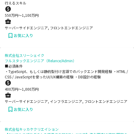
行えるスキル
550
万円〜
1,100
万円
サーバーサイドエンジニア, フロントエンドエンジニア
お気に入り
株式会社スリーシェイク
フルスタックエンジニア（Relance/Admin）
■必須条件
・TypeScript、もしくは静的型付け言語でのバックエンド開発経験 ・HTML /
CSS / JavaScriptを使ったUI/UX構築の経験 ・DB設計の経験
400
万円〜
1,000
万円
サーバーサイドエンジニア, インフラエンジニア, フロントエンドエンジニア
お気に入り
株式会社キッカケクリエイション