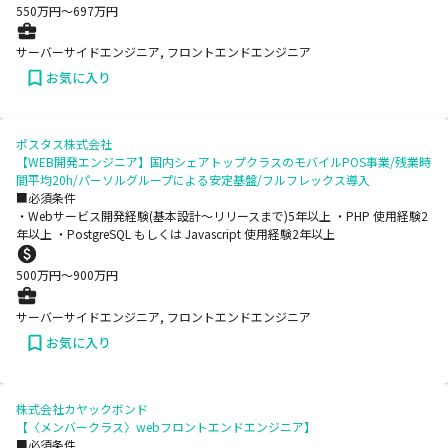
550
万円〜
697
万円
サーバーサイドエンジニア, フロントエンドエンジニア
お気に入り
ポスタス株式会社
【WEB開発エンジニア】国内シェアトップクラスのモバイルPOS事業/残業時
間平均20h/パーソルグループによる安定基盤/フルフレックス導入
■必須条件
・Webサービス開発経験(基本設計〜リリースまで)5年以上 ・PHP 使用経験2
年以上 ・PostgreSQL もしくは Javascript 使用経験2年以上
500
万円〜
900
万円
サーバーサイドエンジニア, フロントエンドエンジニア
お気に入り
株式会社カヤックボンド
【〈メンバークラス〉webフロントエンドエンジニア】
■必須条件