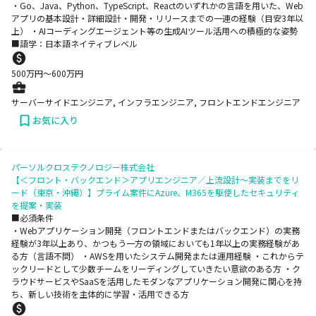
・Go、Java、Python、TypeScript、Reactのいずれかの言語を用いた、Web
アプリの基本設計・詳細設計・開発・リリースまでの一連の経験（目安3年以
上） ・AIコーディングエージェント等の生成AIツール活用への積極的な姿勢
■語学：日本語ネイティブレベル
500
万円〜
600
万円
サーバーサイドエンジニア, インフラエンジニア, フロントエンドエンジニア
お気に入り
パーソルクロステクノロジー株式会社
【＜フロント・バックエンド＞アプリエンジニア／上流設計～実装までをリ
ード（東京・沖縄）】プライム案件にAzure、M365を駆使したセキュリティ
を提案・実装
■必須条件
・Webアプリケーション開発（フロントエンドまたはバックエンド）の実務
経験が3年以上あり、かつもう一方の領域においても1年以上の実務経験があ
る方（言語不問） ・AWSを用いたシステム開発または運用経験 ・これからテ
ックリードとして少数チームをリーディングしていきたい意欲のある方 ・ク
ラウドサービスやSaaSを活用したモダンなアプリケーション開発に関心を持
ち、新しい技術を主体的に学習・活用できる方