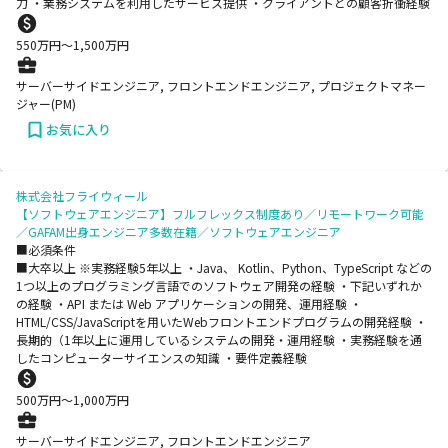
力 ・業務システムを利用したサービス提供 ・クライアントとの顧客折衝経験
550
万円〜
1,500
万円
サーバーサイドエンジニア, フロントエンドエンジニア, プロジェクトマネー
ジャー(PM)
お気に入り
株式会社フライウィール
【ソフトウェアエンジニア】フルフレックス制度あり／リモートワーク可能
／GAFAM出身エンジニア多数在籍／ソフトウェアエンジニア
■必須条件
■大卒以上 ※実務経験5年以上 ・Java、 Kotlin、Python、TypeScript などの
1つ以上のプログラミング言語でのソフトウェア開発の経験 ・下記いずれか
の経験 ・API または Web アプリケーションの開発、運用経験 ・
HTML/CSS/JavaScriptを用いたWebフロントエンドプログラムの開発経験 ・
長期的（1年以上に運用しているシステムの開発・運用経験 ・実務経験を通
したコンピューターサイエンスの知識 ・要件定義経験
500
万円〜
1,000
万円
サーバーサイドエンジニア, フロントエンドエンジニア