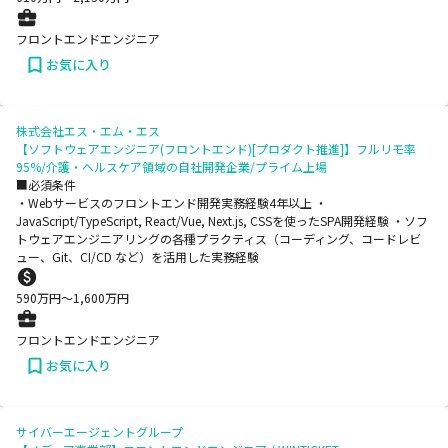
フロントエンドエンジニア
お気に入り
株式会社エス・エム・エス
【ソフトウェアエンジニア(フロントエンド)[プロダクト推進]】フルリモ率
95%/介護・ヘルスケア領域の自社開発企業/プライム上場
■必須条件
・Webサービスのフロントエンド開発実務経験4年以上 ・
JavaScript/TypeScript, React/Vue, Next.js, CSSを使ったSPA開発経験 ・ソフ
トウェアエンジニアリングの各種プラクティス（コーディング、コードレビ
ュー、Git、CI/CD など）を活用した実務経験
590
万円〜
1,600
万円
フロントエンドエンジニア
お気に入り
サイバーエージェントグループ