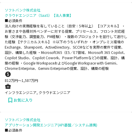
ソフトバンク株式会社
クラウドエンジニア（SaaS）【法人事業】
■必須条件
法人向けの実務経験を有していること（目安：5年以上） 【コアスキル】 ・
お客さまや各種対外ベンダーに対する提案、プリセールス、フロント対応経
験（交渉能力、調整能力、PM経験） ・複数のプロジェクトを並行して遂行し
た経験 【テクニカルスキル】 ※以下のうちいずれか ・オンプレミス環境の
Exchange、Sharepoint、ActiveDirectory、SCCMなどを実際の案件で提案、
設計、構築した経験 ・Microsoft365（E5／E7領域、Microsoft 365 Copilot、
Copilot Studio、Copilot Cowork、Power Platformなど)の提案、設計、構
築の経験 ・Google WorkspaceおよびGoogle Workspace with Gemini、
Chrome Enterprise、Gemini Enterpriseの提案、設計、構築の経験
812
万円〜
1,587
万円
インフラエンジニア, クラウドエンジニア
お気に入り
ソフトバンク株式会社
アプリケーション開発エンジニア(API基盤／システム連携)
■必須条件