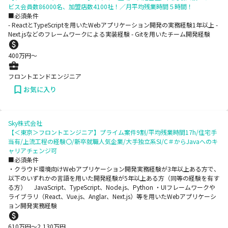
ビス会員数86000名、加盟店数4100社！／月平均残業時間５時間！
■必須条件
- ReactとTypeScriptを用いたWebアプリケーション開発の実務経験1年以上 -
Next.jsなどのフレームワークによる実装経験 - Gitを用いたチーム開発経験
400
万円〜
フロントエンドエンジニア
お気に入り
Sky株式会社
【＜東京＞フロントエンジニア】プライム案件9割/平均残業時間17h/住宅手
当有/上流工程の経験〇/新卒就職人気企業/大手独立系SI/C＃からJavaへのキ
ャリアチェンジ可
■必須条件
・クラウド環境向けWebアプリケーション開発実務経験が3年以上ある方で、
以下のいずれかの言語を用いた開発経験が5年以上ある方（同等の経験を有す
る方） JavaScript、TypeScript、Node.js、Python ・UIフレームワークや
ライブラリ（React、Vue.js、Anglar、Next.js）等を用いたWebアプリケーシ
ョン開発実務経験
610
万円〜
2,130
万円