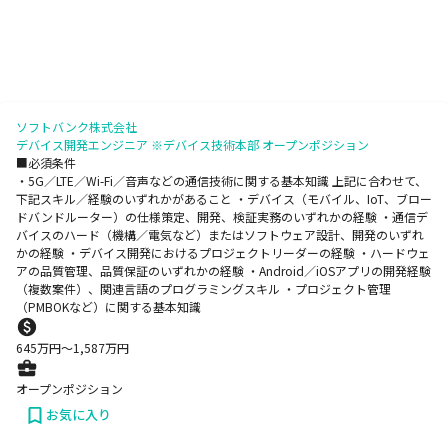
ソフトバンク株式会社
デバイス開発エンジニア ※デバイス技術本部 オープンポジション
■必須条件
・5G／LTE／Wi-Fi／音声などの通信技術に関する基本知識 上記に合わせて、
下記スキル／経験のいずれかがあること ・デバイス（モバイル、IoT、ブロー
ドバンドルーター）の仕様策定、開発、検証実務のいずれかの経験 ・通信デ
バイスのハード（機構／電気など）またはソフトウェア設計、開発のいずれ
かの経験 ・デバイス開発におけるプロジェクトリーダーの経験 ・ハードウェ
アの品質管理、品質保証のいずれかの経験 ・Android／iOSアプリの開発経験
（複数案件）、関連言語のプログラミングスキル ・プロジェクト管理
（PMBOKなど）に関する基本知識
645
万円〜
1,587
万円
オープンポジション
お気に入り