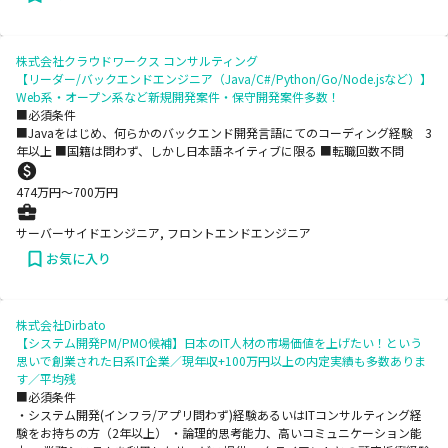
株式会社クラウドワークス コンサルティング
【リーダー/バックエンドエンジニア（Java/C#/Python/Go/Node.jsなど）】
Web系・オープン系など新規開発案件・保守開発案件多数！
■必須条件
■Javaをはじめ、何らかのバックエンド開発言語にてのコーディング経験 3
年以上 ■国籍は問わず、しかし日本語ネイティブに限る ■転職回数不問
474
万円〜
700
万円
サーバーサイドエンジニア, フロントエンドエンジニア
お気に入り
株式会社Dirbato
【システム開発PM/PMO候補】日本のIT人材の市場価値を上げたい！という
思いで創業された日系IT企業／現年収+100万円以上の内定実績も多数ありま
す／平均残
■必須条件
・システム開発(インフラ/アプリ問わず)経験あるいはITコンサルティング経
験をお持ちの方（2年以上） ・論理的思考能力、高いコミュニケーション能