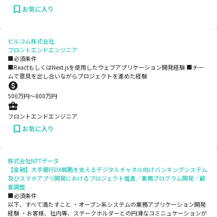
お気に入り
ビルコム株式会社
フロントエンドエンジニア
■必須条件
■ReactもしくはNext.jsを使用したウェブアプリケーション開発経験 ■チー
ムで意見を出し合いながらプロジェクトを進めた経験
500
万円〜
800
万円
フロントエンドエンジニア
お気に入り
株式会社NTTデータ
【金融】大手銀行DX戦略を支えるデジタルチャネル向けバンキングシステム
及びスマホアプリ開発におけるプロジェクト推進／業務プログラム開発／顧
客調整
■必須条件
以下、すべて満たすこと ・オープン系システムの業務アプリケーション開発
経験 ・お客様、社内等、ステークホルダーとの円滑なコミニュケーションが