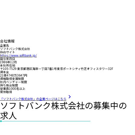
会社情報
企業名
ソフトバンク株式会社
Webサイト
https://www.softbank.jp/
設立年月日
1986年12月
本社所在地
〒105-7529 東京都港区海岸一丁目7番1号東京ポートシティ竹芝オフィスタワー32F
資本金
21億4748万3647円
資格取得支援制度
社内ベンチャー制度
持ち株会制度
従業員1000名以上
育休取得
「ソフトバンク株式会社」の企業ページはこちら
ソフトバンク株式会社の募集中の
求人