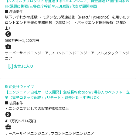
【AI×マルチプロダクトを推進するFDEエンジニア】資金調達15億円/国家の
HR課題に挑戦/元警察庁幹部や元UFJ銀行代表が顧問参画
■必須条件
以下いずれかの経験 ・モダンなJS関連技術（React/ Typescript）を用いたフ
ロントエンド開発の実務経験（2年以上） ・バックエンド開発経験（2年以
上）
500
万円〜
1,200
万円
サーバーサイドエンジニア, フロントエンドエンジニア, フルスタックエンジ
ニア
お気に入り
株式会社ウェイブ
【エンジニア／自社サービス開発】急成長Webtoon市場参入のベンチャー企
業（電子コミック配信）/リモート・時差出勤・中抜けOK
■必須条件
・エンジニアとしての就業経験3年以上
413
万円〜
514
万円
サーバーサイドエンジニア, フロントエンドエンジニア