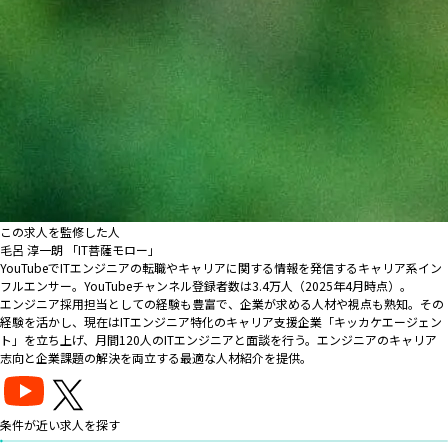
この求人を監修した人
毛呂 淳一朗 「IT菩薩モロー」
YouTubeでITエンジニアの転職やキャリアに関する情報を発信するキャリア系イン
フルエンサー。YouTubeチャンネル登録者数は3.4万人（2025年4月時点）。
エンジニア採用担当としての経験も豊富で、企業が求める人材や視点も熟知。その
経験を活かし、現在はITエンジニア特化のキャリア支援企業「キッカケエージェン
ト」を立ち上げ、月間120人のITエンジニアと面談を行う。エンジニアのキャリア
志向と企業課題の解決を両立する最適な人材紹介を提供。
条件が近い求人を探す