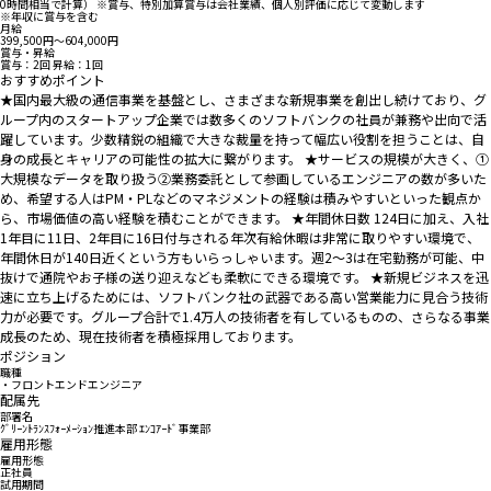
0時間相当で計算） ※賞与、特別加算賞与は会社業績、個人別評価に応じて変動します
※年収に賞与を含む
月給
399,500円〜604,000円
賞与・昇給
賞与：2回 昇給：1回
おすすめポイント
★国内最大級の通信事業を基盤とし、さまざまな新規事業を創出し続けており、グ
ループ内のスタートアップ企業では数多くのソフトバンクの社員が兼務や出向で活
躍しています。少数精鋭の組織で大きな裁量を持って幅広い役割を担うことは、自
身の成長とキャリアの可能性の拡大に繋がります。 ★サービスの規模が大きく、①
大規模なデータを取り扱う②業務委託として参画しているエンジニアの数が多いた
め、希望する人はPM・PLなどのマネジメントの経験は積みやすいといった観点か
ら、市場価値の高い経験を積むことができます。 ★年間休日数 124日に加え、入社
1年目に11日、2年目に16日付与される年次有給休暇は非常に取りやすい環境で、
年間休日が140日近くという方もいらっしゃいます。週2～3は在宅勤務が可能、中
抜けで通院やお子様の送り迎えなども柔軟にできる環境です。 ★新規ビジネスを迅
速に立ち上げるためには、ソフトバンク社の武器である高い営業能力に見合う技術
力が必要です。グループ合計で1.4万人の技術者を有しているものの、さらなる事業
成長のため、現在技術者を積極採用しております。
ポジション
職種
・フロントエンドエンジニア
配属先
部署名
ｸﾞﾘｰﾝﾄﾗﾝｽﾌｫｰﾒｰｼｮﾝ推進本部 ｴﾝｺｱｰﾄﾞ事業部
雇用形態
雇用形態
正社員
試用期間