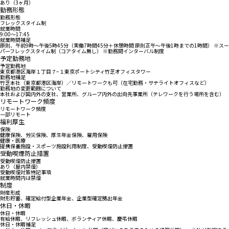
あり（3ヶ月）
勤務形態
勤務形態
フレックスタイム制
就業時間
9:00〜17:45
就業時間補足
原則、午前9時～午後5時45分（実働7時間45分＋休憩時間 原則正午～午後1時までの1時間） ※スー
パーフレックスタイム制（コアタイム無し） ※勤務間インターバル制度
予定勤務地
予定勤務地
東京都港区海岸１丁目７−１東京ポートシティ竹芝オフィスタワー
勤務地補足
竹芝本社（東京都港区海岸）／リモートワークも可（在宅勤務・サテライトオフィスなど）
勤務地の変更範囲について
本社および国内外の支社、営業所、グループ内外の出向先事業所（テレワークを行う場所を含む）
リモートワーク頻度
リモートワーク頻度
一部リモート
福利厚生
保険
健康保険、労災保険、厚生年金保険、雇用保険
健康・医療
提携保養施設・スポーツ施設利用制度、受動喫煙防止措置
受動喫煙防止措置
受動喫煙防止措置
あり（屋内禁煙）
受動喫煙対策特記事項
就業時間内は禁煙
制度
財産形成
財形貯蓄、確定給付型企業年金、企業型確定拠出年金
休日・休暇
休日・休暇
有給休暇、リフレッシュ休暇、ボランティア休暇、慶弔休暇
休日・休暇補足