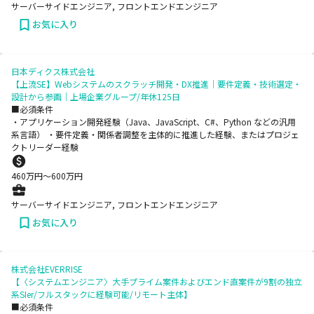
サーバーサイドエンジニア, フロントエンドエンジニア
お気に入り
日本ディクス株式会社
【上流SE】Webシステムのスクラッチ開発・DX推進｜要件定義・技術選定・
設計から参画｜上場企業グループ/年休125日
■必須条件
・アプリケーション開発経験（Java、JavaScript、C#、Python などの汎用
系言語） ・要件定義・関係者調整を主体的に推進した経験、またはプロジェ
クトリーダー経験
460
万円〜
600
万円
サーバーサイドエンジニア, フロントエンドエンジニア
お気に入り
株式会社EVERRISE
【〈システムエンジニア〉大手プライム案件およびエンド直案件が9割の独立
系SIer/フルスタックに経験可能/リモート主体】
■必須条件