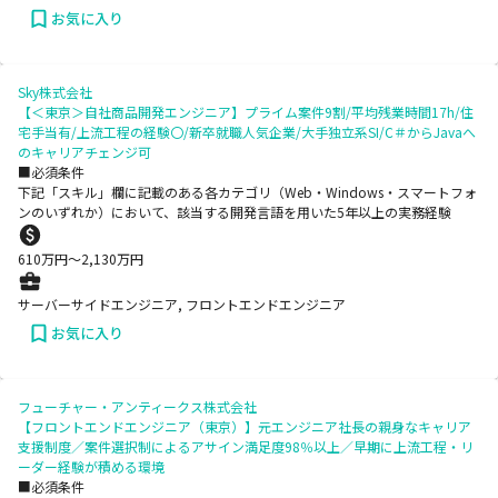
お気に入り
Sky株式会社
【＜東京＞自社商品開発エンジニア】プライム案件9割/平均残業時間17h/住
宅手当有/上流工程の経験〇/新卒就職人気企業/大手独立系SI/C＃からJavaへ
のキャリアチェンジ可
■必須条件
下記「スキル」欄に記載のある各カテゴリ（Web・Windows・スマートフォ
ンのいずれか）において、該当する開発言語を用いた5年以上の実務経験
610
万円〜
2,130
万円
サーバーサイドエンジニア, フロントエンドエンジニア
お気に入り
フューチャー・アンティークス株式会社
【フロントエンドエンジニア（東京）】元エンジニア社長の親身なキャリア
支援制度／案件選択制によるアサイン満足度98％以上／早期に上流工程・リ
ーダー経験が積める環境
■必須条件