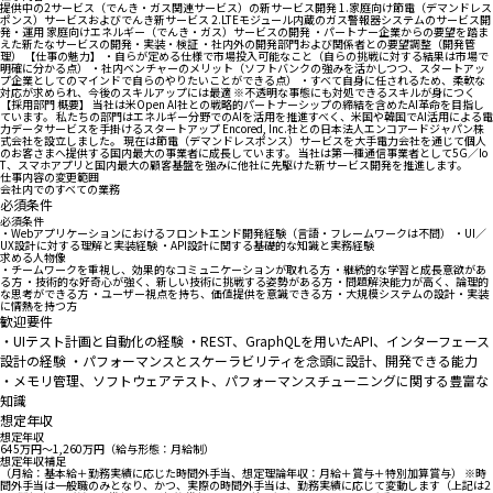
提供中の2サービス（でんき・ガス関連サービス）の新サービス開発 1.家庭向け節電（デマンドレス
ポンス）サービスおよびでんき新サービス 2.LTEモジュール内蔵のガス警報器システムのサービス開
発・運用 家庭向けエネルギー（でんき・ガス）サービスの開発 ・パートナー企業からの要望を踏ま
えた新たなサービスの開発・実装・検証 ・社内外の開発部門および関係者との要望調整（開発管
理） 【仕事の魅力】 ・自らが定める仕様で市場投入可能なこと（自らの挑戦に対する結果は市場で
明確に分かる点） ・社内ベンチャーのメリット（ソフトバンクの強みを活かしつつ、スタートアッ
プ企業としてのマインドで自らのやりたいことができる点） ・すべて自身に任されるため、柔軟な
対応が求められ、今後のスキルアップには最適 ※不透明な事態にも対処できるスキルが身につく
【採用部門 概要】 当社は米Open AI社との戦略的パートナーシップの締結を含めたAI革命を目指し
ています。 私たちの部門はエネルギー分野でのAIを活用を推進すべく、米国や韓国でAI活用による電
力データサービスを手掛けるスタートアップ Encored, Inc.社との日本法人エンコアードジャパン株
式会社を設立しました。 現在は節電（デマンドレスポンス）サービスを大手電力会社を通じて個人
のお客さまへ提供する国内最大の事業者に成長しています。 当社は第一種通信事業者として5G／Io
T、スマホアプリと国内最大の顧客基盤を強みに他社に先駆けた新サービス開発を推進します。
仕事内容の変更範囲
会社内でのすべての業務
必須条件
必須条件
・Webアプリケーションにおけるフロントエンド開発経験（言語・フレームワークは不問） ・UI／
UX設計に対する理解と実装経験 ・API設計に関する基礎的な知識と実務経験
求める人物像
・チームワークを重視し、効果的なコミュニケーションが取れる方 ・継続的な学習と成長意欲があ
る方 ・技術的な好奇心が強く、新しい技術に挑戦する姿勢がある方 ・問題解決能力が高く、論理的
な思考ができる方 ・ユーザー視点を持ち、価値提供を意識できる方 ・大規模システムの設計・実装
に情熱を持つ方
歓迎要件
・UIテスト計画と自動化の経験 ・REST、GraphQLを用いたAPI、インターフェース
設計の経験 ・パフォーマンスとスケーラビリティを念頭に設計、開発できる能力
・メモリ管理、ソフトウェアテスト、パフォーマンスチューニングに関する豊富な
知識
想定年収
想定年収
645万円〜1,260万円（給与形態：月給制）
想定年収補足
（月給：基本給＋勤務実績に応じた時間外手当、想定理論年収：月給＋賞与＋特別加算賞与） ※時
間外手当は一般職のみとなり、かつ、実際の時間外手当は、勤務実績に応じて変動します（上記は2