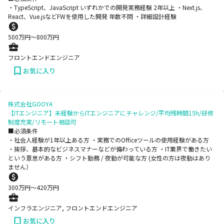
・TypeScript、JavaScript いずれかでの開発実務経験 2年以上 ・Next.js、
React、Vue.jsなどFWを使用した開発 年数不問 ・詳細設計経験
500
万円〜
800
万円
フロントエンドエンジニア
お気に入り
株式会社GOOYA
【ITエンジニア】未経験からITエンジニアにチャレンジ/平均残時間15h/研修
制度充実/リモート相談可
■必須条件
・社会人経験が1年以上ある方 ・実務でのOfficeツールの使用経験がある方
・挨拶、基本的なビジネスマナーなどが備わっている方 ・IT業界で働きたい
という意思がある方 ・シフト勤務 / 夜勤が可能な方 (女性の方は夜勤はあり
ません）
300
万円〜
420
万円
インフラエンジニア, フロントエンドエンジニア
お気に入り