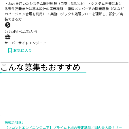
・Javaを用いたシステム開発経験（目安：3年以上） ・システム開発におけ
る要件定義または基本設計の実務経験 ・複数メンバーでの開発経験（Gitなど
のバージョン管理を利用） ・業務ロジックや処理フローを理解し、設計／実
装できる方
679
万円〜
1,195
万円
サーバーサイドエンジニア
お気に入り
こんな募集もおすすめ
株式会社IBJ
【フロントエンドエンジニア】プライム上場の安定基盤／国内最大級！サー