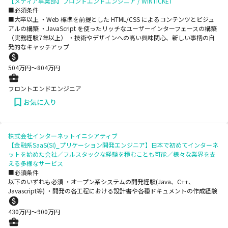
【メディア事業部】フロントエンドエンジニア / WINTICKET
■必須条件
■大卒以上 ・Web 標準を前提とした HTML/CSS によるコンテンツとビジュ
アルの構築 ・JavaScript を使ったリッチなユーザーインターフェースの構築
（実務経験7年以上） ・技術やデザインへの高い興味関心、新しい事柄の自
発的なキャッチアップ
504
万円〜
804
万円
フロントエンドエンジニア
お気に入り
株式会社インターネットイニシアティブ
【金融系SaaS(SI)_プリケーション開発エンジニア】日本で初めてインターネ
ットを始めた会社／フルスタックな経験を積むことも可能／様々な業界を支
える多様なサービス
■必須条件
以下のいずれも必須 ・オープン系システムの開発経験(Java、C++、
Javascript等) ・開発の各工程における設計書や各種ドキュメントの作成経験
430
万円〜
900
万円