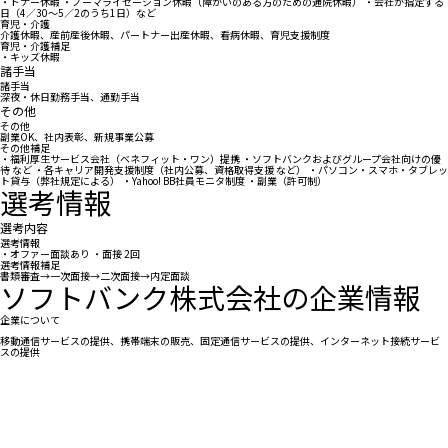
・ドナー休暇 ・ノーマライゼーション休暇（障がいのある方のための通院休暇） ・会社が指定する
日（4／30〜5／2のうち1日）など
育児・介護
介護休暇、産前産後休暇、パートナー出産休暇、看病休暇、育児支援制度
育児・介護補足
・キッズ休暇
諸手当
諸手当
深夜・休日勤務手当、通勤手当
その他
その他
副業OK、社内表彰、新規事業公募
その他補足
・福利厚生サービス会社（ベネフィット・ワン）提携 ・ソフトバンクおよびグループ会社向けの優
待 など ・各キャリア開発支援制度（社内公募、資格取得支援 など） ・パソコン・スマホ・タブレッ
ト貸与（弊社規定による） ・Yahoo! BB社員モニタ制度 ・副業（許可制）
選考情報
選考内容
選考情報
・オファー面談あり ・面接 2回
選考情報補足
書類審査→一次面接→二次面接→内定面談
ソフトバンク株式会社の企業情報
企業について
移動通信サービスの提供、携帯端末の販売、固定通信サービスの提供、インターネット接続サービ
スの提供