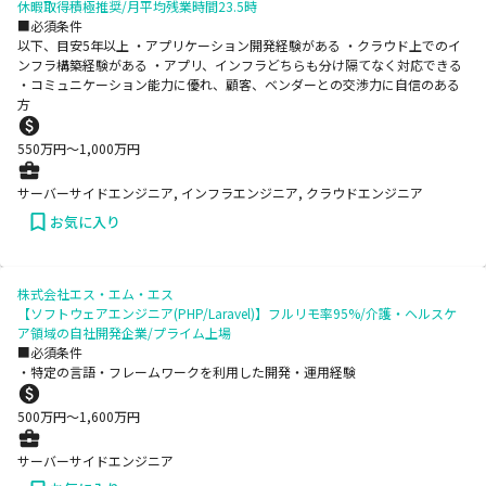
休暇取得積極推奨/月平均残業時間23.5時
■必須条件
以下、目安5年以上 ・アプリケーション開発経験がある ・クラウド上でのイ
ンフラ構築経験がある ・アプリ、インフラどちらも分け隔てなく対応できる
・コミュニケーション能力に優れ、顧客、ベンダーとの交渉力に自信のある
方
550
万円〜
1,000
万円
サーバーサイドエンジニア, インフラエンジニア, クラウドエンジニア
お気に入り
株式会社エス・エム・エス
【ソフトウェアエンジニア(PHP/Laravel)】フルリモ率95%/介護・ヘルスケ
ア領域の自社開発企業/プライム上場
■必須条件
・特定の言語・フレームワークを利用した開発・運用経験
500
万円〜
1,600
万円
サーバーサイドエンジニア