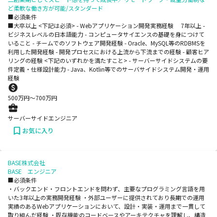
ど柔軟な働き方が可能/スタンダード
■必須条件
■大卒以上 <下記は必須> - Webアプリケーション開発実務経験 7年以上 -
ビジネスレベルの日本語能力 - コンピュータサイエンスの基礎を身につけて
いること - チームでのソフトウェア開発経験 - Oracle、MySQL等のRDBMSを
利用した開発経験 - 開発プロセスにおける上流から下流までの経験 - 顧客ヒア
リングの経験 <下記のいずれかを満たすこと> - サーバーサイドシステムの要
件定義・仕様設計能力 - Java、Kotlin等でのサーバサイドシステム開発・運用
経験
500
万円〜
700
万円
サーバーサイドエンジニア
お気に入り
BASE株式会社
BASE エンジニア
■必須条件
・バックエンド・フロントエンドを問わず、主要なプログラミング言語を用
いた3年以上の実務開発経験 ・外部ユーザーに提供されており長期での運用
実績のあるWebアプリケーションにおいて、設計・実装・運用まで一貫して
取り組んだ経験 ・既存機能のコードベースやアーキテクチャを理解し、構造