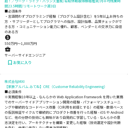
超！／ワーク・ライフ・バランス重視/有給休暇取得積極推奨/月平均残業時
間23.5時間/リモートワーク週3日
■必須条件
・言語問わずプログラミング経験（プログラム設計含む）を5年以上お持ちの
方 ・サブリーダーとしてプログラマへの指示、設計指導、品質チェックがで
きる方 ・コミュニケーション能力に優れ、顧客、ベンダーとの交渉力に自信
のある方
550
万円〜
1,000
万円
サーバーサイドエンジニア
お気に入り
株式会社MIXI
【家族アルバム みてね】CRE（Customer Reliability Engineering）
■必須条件
※実務経験10年以上 - なんらかの Web Application Framework を用いた業務
でのサーバーサイドアプリケーション開発の経験 - パフォーマンスチューニ
ングや継続的なコードベース改善（CI利用を前提とする）の経験 - 数値ベース
の仮説検証サイクルで継続的にプロダクト改善を行った経験 - iOS や Android
など、他の分野の技術にも興味があり自発的に学習している - なんらかの意
志決定を行い、アーキテクチャを構築・変更した経験（技術選定や設計判断
を含む、他者に依存しない意思決定経験）