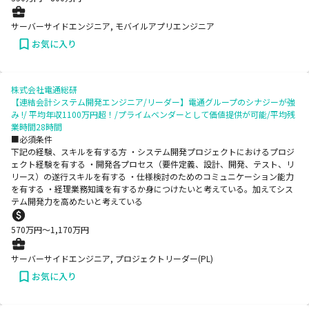
サーバーサイドエンジニア, モバイルアプリエンジニア
お気に入り
株式会社電通総研
【連結会計システム開発エンジニア/リーダー】電通グループのシナジーが強
み !/ 平均年収1100万円超！/プライムベンダーとして価値提供が可能/平均残
業時間28時間
■必須条件
下記の経験、スキルを有する方 ・システム開発プロジェクトにおけるプロジ
ェクト経験を有する ・開発各プロセス（要件定義、設計、開発、テスト、リ
リース）の遂行スキルを有する ・仕様検討のためのコミュニケーション能力
を有する ・経理業務知識を有するか身につけたいと考えている。加えてシス
テム開発力を高めたいと考えている
570
万円〜
1,170
万円
サーバーサイドエンジニア, プロジェクトリーダー(PL)
お気に入り