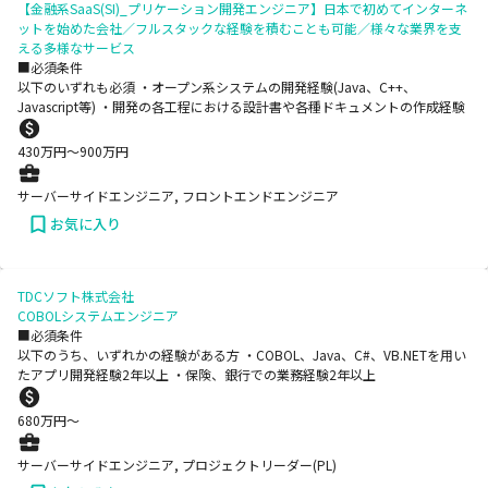
【金融系SaaS(SI)_プリケーション開発エンジニア】日本で初めてインターネ
ットを始めた会社／フルスタックな経験を積むことも可能／様々な業界を支
える多様なサービス
■必須条件
以下のいずれも必須 ・オープン系システムの開発経験(Java、C++、
Javascript等) ・開発の各工程における設計書や各種ドキュメントの作成経験
430
万円〜
900
万円
サーバーサイドエンジニア, フロントエンドエンジニア
お気に入り
TDCソフト株式会社
COBOLシステムエンジニア
■必須条件
以下のうち、いずれかの経験がある方 ・COBOL、Java、C#、VB.NETを用い
たアプリ開発経験2年以上 ・保険、銀行での業務経験2年以上
680
万円〜
サーバーサイドエンジニア, プロジェクトリーダー(PL)