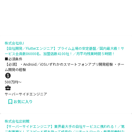
株式会社IBJ
【自社開発／Flutterエンジニア】プライム上場の安定基盤／国内最大級！サ
ービス会員数86000名、加盟店数4100社！／月平均残業時間５時間！
■必須条件
【必須】 ・Android／iOSいずれかのスマートフォンアプリ開発経験 ・チー
ム開発の経験
500
万円〜
サーバーサイドエンジニア
お気に入り
株式会社出前館
【サーバーサイドエンジニア】業界最大手の自社サービスに携われる！／第
二創業期としてスピード感を持って成長中／リモートワーク・裁量労働制な