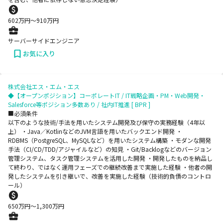
602
万円〜
910
万円
サーバーサイドエンジニア
お気に入り
株式会社エス・エム・エス
◆【オープンポジション】コーポレートIT / IT戦略企画・PM・Web開発・
Salesforce等ポジション多数あり / 社内IT推進 [ BPR ]
■必須条件
以下のような技術/手法を用いたシステム開発及び保守の実務経験（4年以
上） ・Java／KotlinなどのJVM言語を用いたバックエンド開発 ・
RDBMS（PostgreSQL、MySQLなど）を用いたシステム構築 ・モダンな開発
手法（CI/CD/TDD/アジャイルなど）の知見 ・Git/Backlogなどのバージョン
管理システム、タスク管理システムを活用した開発 ・開発したものを納品し
て終わり、ではなく運用フェーズでの継続改善まで実施した経験 ・他者の開
発したシステムを引き継いで、改善を実施した経験（技術的負債のコントロ
ール）
650
万円〜
1,300
万円