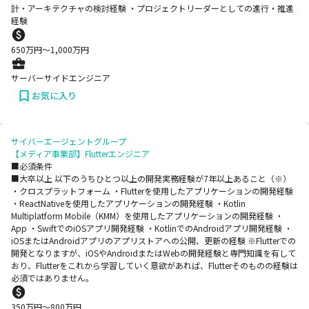
計・アーキテクチャの検討経験 ・プロジェクトリーダーとしての進行・推進
経験
650
万円〜
1,000
万円
サーバーサイドエンジニア
お気に入り
サイバーエージェントグループ
【メディア事業部】Flutterエンジニア
■必須条件
■大卒以上 以下のうちひとつ以上の開発実務経験が7年以上あること（※）
・クロスプラットフォーム ・Flutterを使用したアプリケーションの開発経験
・ReactNativeを使用したアプリケーションの開発経験 ・Kotlin
Multiplatform Mobile（KMM）を使用したアプリケーションの開発経験 ・
App ・SwiftでのiOSアプリ開発経験 ・KotlinでのAndroidアプリ開発経験 ・
iOSまたはAndroidアプリのアプリストアへの公開、更新の経験 ※Flutterでの
開発となりますが、iOSやAndroidまたはWebの開発経験と専門知識を有して
おり、Flutterをこれから学習していく意欲があれば、Flutterそのものの経験は
必須ではありません。
350
万円〜
800
万円