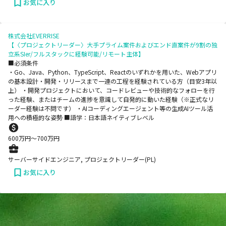
お気に入り
株式会社EVERRISE
【〈プロジェクトリーダー〉大手プライム案件およびエンド直案件が9割の独
立系SIer/フルスタックに経験可能/リモート主体】
■必須条件
・Go、Java、Python、TypeScript、Reactのいずれかを用いた、Webアプリ
の基本設計・開発・リリースまで一連の工程を経験されている方（目安3年以
上） ・開発プロジェクトにおいて、コードレビューや技術的なフォローを行
った経験、またはチームの進捗を意識して自発的に動いた経験（※正式なリ
ーダー経験は不問です） ・AIコーディングエージェント等の生成AIツール活
用への積極的な姿勢 ■語学：日本語ネイティブレベル
600
万円〜
700
万円
サーバーサイドエンジニア, プロジェクトリーダー(PL)
お気に入り