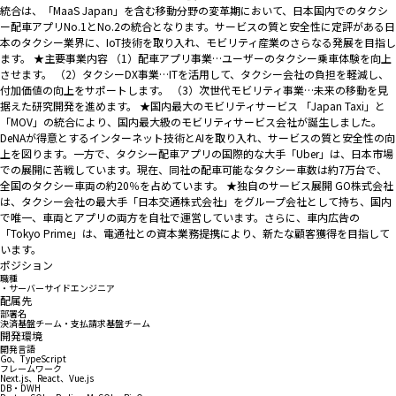
統合は、「MaaS Japan」を含む移動分野の変革期において、日本国内でのタクシ
ー配車アプリNo.1とNo.2の統合となります。サービスの質と安全性に定評がある日
本のタクシー業界に、IoT技術を取り入れ、モビリティ産業のさらなる発展を目指し
ます。 ★主要事業内容 （1）配車アプリ事業…ユーザーのタクシー乗車体験を向上
させます。 （2）タクシーDX事業…ITを活用して、タクシー会社の負担を軽減し、
付加価値の向上をサポートします。 （3）次世代モビリティ事業…未来の移動を見
据えた研究開発を進めます。 ★国内最大のモビリティサービス 「Japan Taxi」と
「MOV」の統合により、国内最大級のモビリティサービス会社が誕生しました。
DeNAが得意とするインターネット技術とAIを取り入れ、サービスの質と安全性の向
上を図ります。一方で、タクシー配車アプリの国際的な大手「Uber」は、日本市場
での展開に苦戦しています。現在、同社の配車可能なタクシー車数は約7万台で、
全国のタクシー車両の約20％を占めています。 ★独自のサービス展開 GO株式会社
は、タクシー会社の最大手「日本交通株式会社」をグループ会社として持ち、国内
で唯一、車両とアプリの両方を自社で運営しています。さらに、車内広告の
「Tokyo Prime」は、電通社との資本業務提携により、新たな顧客獲得を目指して
います。
ポジション
職種
・サーバーサイドエンジニア
配属先
部署名
決済基盤チーム・支払請求基盤チーム
開発環境
開発言語
Go、TypeScript
フレームワーク
Next.js、React、Vue.js
DB・DWH