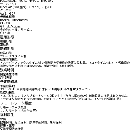
PostgreSQL、Redis、MySQL、BigQuery
サーバ・API
Open API(Swagger)、GraphQL、gRPC
クラウド
AWS、GCP
仮想化環境
Docker、Kubernetes
CI・CD
GitHub Actions
その他ツール、サービス
GitHub
雇用形態
雇用形態
正社員
勤務形態
勤務形態
フレックスタイム制
就業時間補足
・スーパーフレックスタイム制:労働時間を従業員の決定に委ねる。（コアタイムなし） ・労働日の
選択を認める制度ではないため、所定労働日は原則勤務。
残業時間
固定残業時間
月45時間
予定勤務地
予定勤務地
〒106-0041 東京都港区麻布台1丁目3-1麻布台ヒルズ森JPタワー 23F
勤務地補足
・本ポジションはフルリモートワークOKです！（ただし国内のみ）出社日数の指定はありません。
・会社より指定があった場合は、出社していただく必要がございます。（入社日や退職日等）
リモートワーク頻度
リモートワーク頻度
フルリモート（地方在住 可）
福利厚生
保険
健康保険、労災保険、厚生年金保険、雇用保険
健康・医療
受動喫煙防止措置