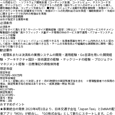
ール作成など） ・ソフトウェア開発支援（コーディング支援、コードレビュー、テストコード生
成、デバッグなど） ・サービス・プロダクトへの応用（自社サービスへのAIチャットボット導入、
要約機能の実装、コンテンツ生成など） ■学習・コミュニティ活動や利用支援制度 ・有償AIツール
のアカウントを全社/部署単位で付与 ・有償AIツールの利用料金の会社負担・補助制度あり ・生成AI
に関するテーマで社内外の勉強会を実施
仕事内容の変更範囲
会社が指定する業務全般
必須条件
必須条件
以下をすべて満たす方 * サーバーサイド開発経験（目安：3年以上） * マイクロサービスやドメイン
駆動設計の経験 * 高トラフィック・大量データ環境のWebサービス保守運用・パフォーマンスチュ
ーニング経験
求める人物像
・ミッション・ビジョン・バリューに共感できる方 ・当事者意識を持ちチーム内外の人たちと協力
して成功・改善のために自ら行動できる方 ・チームの生産性向上や組織的な課題解決に興味・関心
があり行動できる方
歓迎要件
・経理系または決済系の業務システムの開発・運用経験・Go言語を用いた開発経
験 ・アーキテクチャ設計・技術選定の経験 ・テックリードの経験 ・プロジェクト
マネジメント経験 ・日商簿記の資格保持者
想定年収
想定年収
700万円〜900万円
想定年収補足
・スキル・経験に応じて決定します ・月45時間分の固定残業手当を含む ※管理監督者での採用の
場合、固定残業手当の支給はありません ・成果連動一時金 年1回
基本給
402,879円〜
固定残業代
162,455円〜
賞与・昇給
昇給：2回
おすすめポイント
★事業統合の発表 2023年4月1日より、日本交通子会社「Japan Taxi」とDeNAの配
車アプリ「MOV」が統合し、「GO株式会社」として新たにスタートします。この