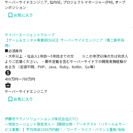
サーバーサイドエンジニア, 社内SE, プロジェクトマネージャー(PM), オープ
ンポジション
お気に入り
サイバーエージェントグループ
【ゲーム＆エンタメ事業部(SGE)】サーバーサイドエンジニア（第二新卒採
用）
■必須条件
・大卒以上 ・社会人1年目～5年目までの方 ※この年次以降の方は別求人
よりご応募ください。 ・要件定義を含むサーバーサイドでの開発実務経験が
ある方 （言語不問、PHP、Java、Ruby、Kotlin、Go等）
400
万円〜
700
万円
サーバーサイドエンジニア
お気に入り
伊藤忠テクノソリューションズ株式会社(CTC)
～特定エージェント限定求人～【開発分野・アーキテクト（リテール＆サー
ビス事業）】平均年収1000万円超！／ワーク・ライフ・バランス重視/有給