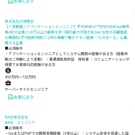
お気に入り
株式会社大塚商会
【＜首都圏＞アプリケーションエンジニア】平均年収937万円の日系SIer業界
第4位の企業/130万以上の顧客を持つ国内最大手独立系SIer/女性の活躍推進
も積極的/平均勤続年数17.1年の長期で働きやすい環境/「たのめーる」も展
開する企業
■必須条件
・アプリケーションエンジニアとしてシステム開発の経験がある方（経験年
数はご年齢により変動） ・普通運転免許証 保有者 ・コミュニケーションが
得意でお客様対応経験がある方
450
万円〜
720
万円
サーバーサイドエンジニア
お気に入り
BASE株式会社
BASE エンジニア
■必須条件
・GoまたはPHPでの開発実務経験（5年以上） ・システム全体を見渡した設