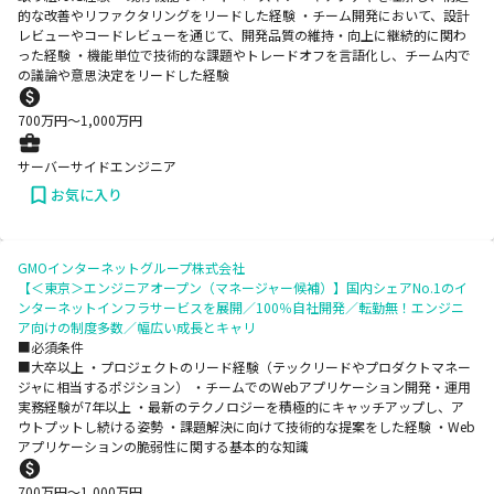
的な改善やリファクタリングをリードした経験 ・チーム開発において、設計
レビューやコードレビューを通じて、開発品質の維持・向上に継続的に関わ
った経験 ・機能単位で技術的な課題やトレードオフを言語化し、チーム内で
の議論や意思決定をリードした経験
700
万円〜
1,000
万円
サーバーサイドエンジニア
お気に入り
GMOインターネットグループ株式会社
【＜東京＞エンジニアオープン（マネージャー候補）】国内シェアNo.1のイ
ンターネットインフラサービスを展開／100％自社開発／転勤無！エンジニ
ア向けの制度多数／幅広い成長とキャリ
■必須条件
■大卒以上 ・プロジェクトのリード経験（テックリードやプロダクトマネー
ジャに相当するポジション） ・チームでのWebアプリケーション開発・運用
実務経験が7年以上 ・最新のテクノロジーを積極的にキャッチアップし、ア
ウトプットし続ける姿勢 ・課題解決に向けて技術的な提案をした経験 ・Web
アプリケーションの脆弱性に関する基本的な知識
700
万円〜
1,000
万円