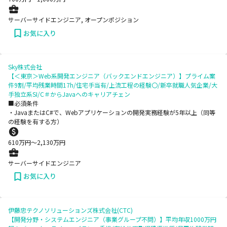
サーバーサイドエンジニア, オープンポジション
お気に入り
Sky株式会社
【＜東京＞Web系開発エンジニア（バックエンドエンジニア）】プライム案
件9割/平均残業時間17h/住宅手当有/上流工程の経験〇/新卒就職人気企業/大
手独立系SI/C＃からJavaへのキャリアチェン
■必須条件
・JavaまたはC#で、Webアプリケーションの開発実務経験が5年以上（同等
の経験を有する方）
610
万円〜
2,130
万円
サーバーサイドエンジニア
お気に入り
伊藤忠テクノソリューションズ株式会社(CTC)
【開発分野・システムエンジニア（事業グループ不問）】平均年収1000万円