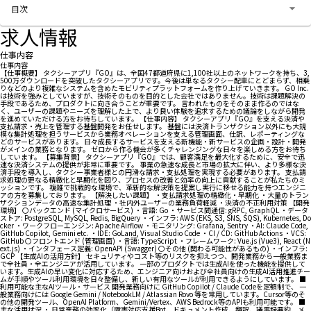
目次
求人情報
仕事内容
仕事内容
【仕事概要】 タクシーアプリ『GO』は、全国47都道府県に1,100社以上のネットワークを持ち、3,
500万ダウンロードを突破したタクシーアプリです。今後は単なるタクシー配車にとどまらず、相乗
りなどのより複雑なシステムを含めたモビリティプラットフォームを作り上げていきます。 GO Inc.
は技術を強みとしていますが、技術そのものを目的とした会社ではありません。技術は課題解決の
手段であるため、プロダクトに向き合うことが重要です。 言われたものをそのまま作るのではな
く、ユーザーの課題やニーズを理解した上で、より良い体験を追求するための議論をしながら開発
を進めていただける方をお待ちしています。 【仕事内容】 タクシーアプリ『GO』を支える決済や
支払請求・売上を管理する基盤開発をお任せします。 基盤には決済トランザクション以外にも大規
模な集計処理を担うサービスから業務オペレーションを支える管理画面、仕訳、レポーティングな
どのサービスがあります。 日々成長するサービスを支える新機能・新サービスの企画・設計・開発
がメインの業務となります。 ゼロから作る機会が多くチャレンジングな日々を楽しめる方をお待ち
しています。 【募集背景】 タクシーアプリ『GO』では、顧客満足を最大化するために、安全で迅
速な決済システムの提供が非常に重要です。 事業の急速な成長と市場の拡大に伴い、より多様な決
済手段を導入し、タクシー事業者様との円滑な請求・支払処理を実現する必要があります。 支払請
求処理の更なる精緻化と早期化を図り、プロセスの改善と効率の向上に貢献することが私たちのミ
ッションです。 複雑で挑戦的な環境で、革新的な解決策を提案し実行に移せる能力を持つエンジニ
アの方を募集しております。 【解決したい課題】 ・支払請求処理の精緻化・早期化 ・大量のトラン
ザクションデータの高速な集計処理 ・社内外ユーザーの業務負荷軽減 ・決済の不正利用対策 【開発
環境】 〇バックエンド (マイクロサービス) ・言語: Go ・サービス間通信: gRPC, GraphQL ・データ
ストア: PostgreSQL, MySQL, Redis, BigQuery ・インフラ: AWS (EKS, S3, SNS, SQS), Kubernetes, Do
cker ・ワークフローエンジン: Apache Airflow ・モニタリング: Grafana, Sentry ・AI: Claude Code,
GitHub Copilot, Gemini etc. ・IDE: GoLand, Visual Studio Code ・CI / CD: GitHub Actions ・VCS:
GitHub 〇フロントエンド (管理画面) ・言語: TypeScript ・フレームワーク: Vue.js (Vue3), React (N
ext.js) ・インタフェース定義: OpenAPI (Swagger) 〇その他 (関わる可能性があるもの) ・インフラ:
GCP 【生成AIの活用方針】 セキュリティやコスト等のリスクを抑えつつ、開発業務から一般業務ま
で全社員・全エンジニアが活用しています。 一部のプロダクトでは生成AIを使った機能を提供して
います。生成AIの早い変化に対応するため、エンジニア向けおよび全社員向けの生成AI活用推進チー
ムが手順やツール利用環境を日々整備し、新しい有用なツールが利用できるようにしています。 ■
利用可能な主なAIツール・サービス 開発業務向けに GitHub Copilot / Claude Codeを定額制で、 一
般業務向けには Google Gemini / NotebookLM / Atlassian Rovo 等を常用しています。Cursor等のそ
の他の開発ツール、OpenAI Platform、Gemini/Vertex、AWS Bedrock等のAPIも利用可能です。 ■
主な活用状況 ・ 日常業務の効率化（障害対応支援Bot、ドキュメント作成、翻訳、議事録要約、メ