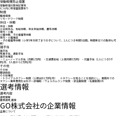
受動喫煙防止措置
受動喫煙対策特記事項
ビル内に喫煙室設置有り
制度
職場環境
リモートワーク制度
休日・休暇
休日・休暇
土日祝休み、有給休暇、年末年始休暇、慶弔休暇
育児・介護
介護休暇、子の看護等休暇
育児・介護補足
・子の看護等休暇（小学3年生修了までの子について、1人につき年間5日間。時間単位での取得も可
能）
諸手当
諸手当
残業手当、通勤手当
諸手当補足
・ニューノーマル手当（月額1万円） ・交通費支給（上限月額5万円） ・児童手当（1人につき5千
円/月、3人目から1万円/月）
その他
その他
服装自由
その他補足
・トライアルタクシー制度（上限合計1万円/月） ※タクシーを知ることを目的とし、業務外での
タクシー乗車費用を会社が一部補助 ・ウェルカムランチ制度 ・部活動制度 ・私服勤務OK
選考情報
選考内容
選考情報
書類選考,面接
GO株式会社の企業情報
企業について