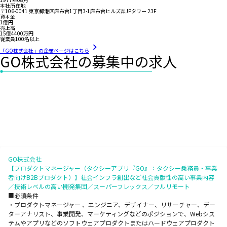
本社所在地
〒106-0041 東京都港区麻布台1丁目3-1麻布台ヒルズ森JPタワー 23F
資本金
1億円
売上高
15億4400万円
従業員100名以上
「GO株式会社」の企業ページはこちら
GO株式会社の募集中の求人
GO株式会社
【プロダクトマネージャー（タクシーアプリ『GO』：タクシー乗務員・事業
者向けB2Bプロダクト）】社会インフラ創出など社会貢献性の高い事業内容
／技術レベルの高い開発集団／スーパーフレックス／フルリモート
■必須条件
・プロダクトマネージャー 、エンジニア、デザイナー、リサーチャー、デー
ターアナリスト、事業開発、マーケティングなどのポジションで、Webシス
テムやアプリなどのソフトウェアプロダクトまたはハードウェアプロダクト