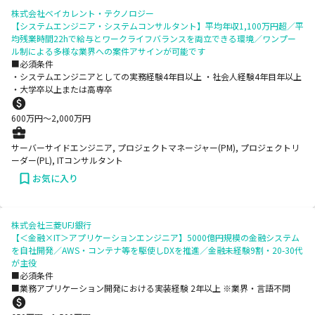
株式会社ベイカレント・テクノロジー
【システムエンジニア・システムコンサルタント】平均年収1,100万円超／平
均残業時間22hで給与とワークライフバランスを両立できる環境／ワンプー
ル制による多様な業界への案件アサインが可能です
■必須条件
・システムエンジニアとしての実務経験4年目以上 ・社会人経験4年目年以上
・大学卒以上または高専卒
600
万円〜
2,000
万円
サーバーサイドエンジニア, プロジェクトマネージャー(PM), プロジェクトリ
ーダー(PL), ITコンサルタント
お気に入り
株式会社三菱UFJ銀行
【＜金融×IT＞アプリケーションエンジニア】5000億円規模の金融システム
を自社開発／AWS・コンテナ等を駆使しDXを推進／金融未経験9割・20-30代
が主役
■必須条件
■業務アプリケーション開発における実装経験 2年以上 ※業界・言語不問