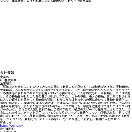
タクシー事業者等に向けた配車システム提供などモビリティ関連事業
会社情報
企業名
GO株式会社
企業理念
「移動で人を幸せに。」 かつてみんなと同じであることが良いとされた時代があった。 定時出社、
大量輸送、みんなが世の中の形に合わせて生きてきた。 しかし時代は変わりつつあり、ひとりひと
りの価値感に合わせて社会が形を変えていく必要がある。 どんな時代もヒトは移動し、モノは移動
し、その移動量がわたしたちの豊かさを示してきた。 ヒトの移動、モノの移動。言い換えればそれ
は人々の暮らしを豊かにする価値の移動。 わたしたちはそれぞれの形に合わせて移動を最適化し、
豊かに届けたい。 都市化による交通渋滞、交通事故。過疎化による公共交通の空白地帯。 そんな交
通不全な状態も、まだまだ解決されていない。 いつの時代も、移動を進化させてきたのはテクノロ
ジーの力だ。 これまで人類は素材や動力の技術革新で、輸送のスピードと量を向上させてきた。 さ
らにこれからは、データを活用し、ひとりひとりのニーズに最適化していく必要がある。 そして移
動したいヒトやモノ、移動の提供に携わる全てのヒトやモノが、共に安心・安全に移動できる世界
を、 つくりたい。 目指そう。ストレスのない、もっとやさしい未来を。 移動で人を幸せに。
Webサイト
https://goinc.jp/
設立年月日
1977年08月