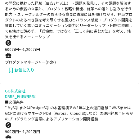
の開発に携わった経験（目安3年以上） ・課題を発見し、その課題を解決す
るための仮説の立案と、プロダクト戦略や機能、施策への落とし込みを行う
能力 ・ステークホルダーのあらゆる意見に真摯に耳を傾けながら、担当プロ
ダクトのあるべき姿を考え尽くせる胆力とバランス感覚 ・プロダクト開発を
推進していく高いコミュニケーション能力とリーダーシップ ・困難に直面し
ても絶対に諦めず、「妥協案」ではなく「正しく前に進む方法」を考え、結
果を出せるオーナーシップ
600
万円〜
1,200
万円
プロダクトマネージャー(PdM)
お気に入り
GO株式会社
DBRE_技術戦略部
■必須条件
* MySQLまたはPostgreSQLの本番環境での3年以上の運用経験 * AWSまたは
GCPにおけるマネージドDB（Aurora、Cloud SQLなど）の運用経験 * 何らか
のプログラミング言語によるアプリケーション開発経験
900
万円〜
1,200
万円