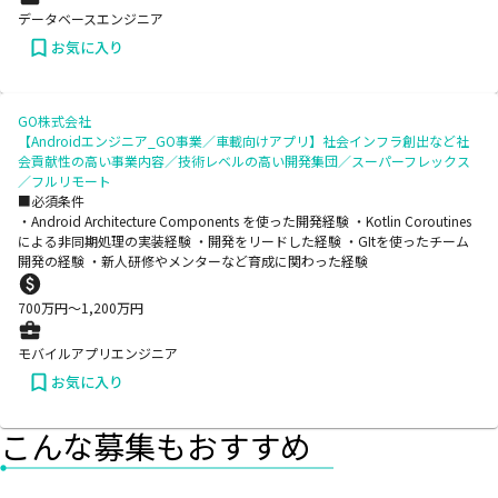
データベースエンジニア
お気に入り
GO株式会社
【Androidエンジニア_GO事業／車載向けアプリ】社会インフラ創出など社
会貢献性の高い事業内容／技術レベルの高い開発集団／スーパーフレックス
／フルリモート
■必須条件
・Android Architecture Components を使った開発経験 ・Kotlin Coroutines
による非同期処理の実装経験 ・開発をリードした経験 ・GItを使ったチーム
開発の経験 ・新人研修やメンターなど育成に関わった経験
700
万円〜
1,200
万円
モバイルアプリエンジニア
お気に入り
こんな募集もおすすめ