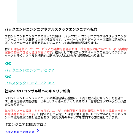
バックエンドエンジニアやフルスタックエンジニアへ転向
フロントエンドエンジニアで培った知識は、バックエンドエンジニアやフルスタックエンジ
ニアへのキャリア展開に大きく役立ちます。サーバーサイドやデータベース設計に踏み込め
ば、システム全体を見渡せるエンジニアとして市場価値が高まります。
特に
API開発やクラウドサービスとの連携を習得すれば、技術選択の幅が広がり、より高度な
案件に参画できる可能性が高いです
。結果として年収アップやキャリアの安定化につながる
ケースも多く、スキルを横断的に磨きたい人には有力な選択肢になります。
バックエンドエンジニアとは？
フルスタックエンジニアとは？
社内SEやITコンサル職へのキャリア転換
フロントエンドエンジニアとしての実務経験を基盤に、上流工程へ進むキャリアも有望で
す。要件定義や業務改善、セキュリティ導入といった領域では、現場を知っていることが強
みになります。
単なるシステム設計にとどまらず、ユーザーの利便性や課題を理解したうえで提案できる点
が評価されやすいです
。社内SEとして安定した環境で働く道や、ITコンサルとしてマネジメ
ントや戦略立案に関わる道もあり、開発以外のキャリアを志向する方に適しています。
ITエンジニア転職のプロに
今すぐ無料で相談する