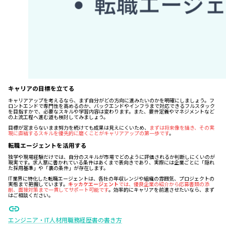
キャリアの目標を立てる
キャリアアップを考えるなら、まず自分がどの方向に進みたいのかを明確にしましょう。フ
ロントエンドで専門性を高めるのか、バックエンドやインフラまで対応できるフルスタック
を目指すかで、必要なスキルや学習内容は変わります。また、要件定義やマネジメントなど
の上流工程へ進む道も検討してみましょう。
目標が定まらないまま努力を続けても成果は見えにくいため、
まずは将来像を描き、その実
現に直結するスキルを優先的に磨くことがキャリアアップの第一歩です
。
転職エージェントを活用する
独学や現場経験だけでは、自分のスキルが市場でどのように評価されるか判断しにくいのが
現実です。求人票に書かれている条件はあくまで表向きであり、実際には企業ごとに「隠れ
た採用基準」や「裏の条件」が存在します。
IT業界に特化した転職エージェントは、各社の年収レンジや組織の雰囲気、プロジェクトの
実態まで把握しています。
キッカケエージェント
では、優良企業の紹介から応募書類の添
削、面接対策まで一貫してサポート可能です
。効率的にキャリアを前進させたいなら、まず
はご相談ください。
エンジニア・IT人材用職務経歴書の書き方