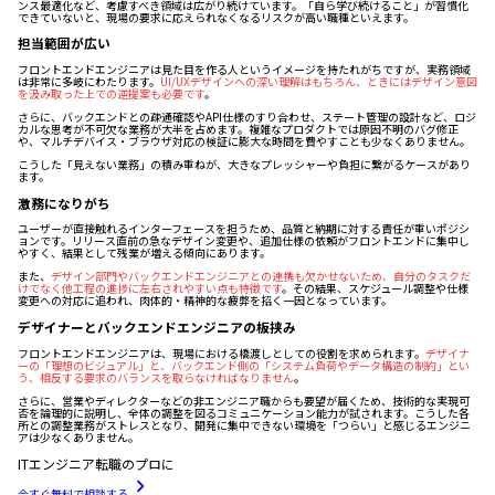
ンス最適化など、考慮すべき領域は広がり続けています。「自ら学び続けること」が習慣化
できていないと、現場の要求に応えられなくなるリスクが高い職種といえます。
担当範囲が広い
フロントエンドエンジニアは見た目を作る人というイメージを持たれがちですが、実務領域
は非常に多岐にわたります。
UI/UXデザインへの深い理解はもちろん、ときにはデザイン意図
を汲み取った上での逆提案も必要です
。
さらに、バックエンドとの疎通確認やAPI仕様のすり合わせ、ステート管理の設計など、ロジ
カルな思考が不可欠な業務が大半を占めます。複雑なプロダクトでは原因不明のバグ修正
や、マルチデバイス・ブラウザ対応の検証に膨大な時間を費やすことも少なくありません。
こうした「見えない業務」の積み重ねが、大きなプレッシャーや負担に繋がるケースがあり
ます。
激務になりがち
ユーザーが直接触れるインターフェースを担うため、品質と納期に対する責任が重いポジシ
ョンです。リリース直前の急なデザイン変更や、追加仕様の依頼がフロントエンドに集中し
やすく、結果として残業が増える傾向にあります。
また、
デザイン部門やバックエンドエンジニアとの連携も欠かせないため、自分のタスクだ
けでなく他工程の進捗に左右されやすい点も特徴です
。その結果、スケジュール調整や仕様
変更への対応に追われ、肉体的・精神的な疲弊を招く一因となっています。
デザイナーとバックエンドエンジニアの板挟み
フロントエンドエンジニアは、現場における橋渡しとしての役割を求められます。
デザイナ
ーの「理想のビジュアル」と、バックエンド側の「システム負荷やデータ構造の制約」とい
う、相反する要求のバランスを取らなければなりません
。
さらに、営業やディレクターなどの非エンジニア職からも要望が届くため、技術的な実現可
否を論理的に説明し、全体の調整を図るコミュニケーション能力が試されます。こうした各
所との調整業務がストレスとなり、開発に集中できない環境を「つらい」と感じるエンジニ
アは少なくありません。
ITエンジニア転職のプロに
今すぐ無料で相談する