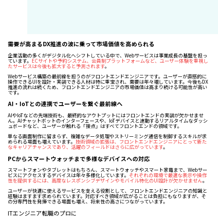
需要が高まるDX推進の波に乗って市場価値を高められる
企業活動の多くがデジタル化へシフトしている中で、Webサービスは事業成長の基盤を担っ
ています。
ECサイトや予約システム、会員制プラットフォームなど、ユーザー体験を重視し
たサービスは今後も拡大すると予測されます
。
Webサービス構築の最前線を担うのがフロントエンドエンジニアです。ユーザーが直感的に
操作できるUIを設計・実装できる人材は特に重宝され、需要は年々増しています。今後もDX
推進の流れは続くため、フロントエンドエンジニアの市場価値は高まり続ける可能性が高い
です。
AI・IoTとの連携でユーザーを繋ぐ最前線へ
AIやIoTなどの先端技術も、最終的なアウトプットにはフロントエンドの実装が欠かせませ
ん。AIチャットボットのインターフェースや、IoTデバイスと連動するリアルタイムなダッシ
ュボードなど、ユーザーが触れる「接点」はすべてフロントエンドの領域です。
単なる画面制作に留まらず、複雑なデータ処理やストリーミング通信を制御するスキルが求
められる場面も増えています。
技術領域の拡張は、フロントエンドエンジニアにとって新た
なキャリアチャンスであり、活躍のフィールドはさらに広がっています
。
PCからスマートウォッチまで多様なデバイスへの対応
スマートフォンやタブレットはもちろん、スマートウォッチやスマート家電まで、Webサー
ビスにアクセスするデバイスは年々多様化しています。
それぞれの環境で最適な表示や操作
性を提供するには、高度なレスポンシブデザインやモバイル特化のUI設計が欠かせません
。
ユーザーが快適に使えるサービスを支える役割として、フロントエンドエンジニアの知識と
経験はますます求められています。対応すべき領域が広がることは負担にもなりますが、そ
の分専門性を発揮できる場面も増え、将来性の高さにつながっています。
ITエンジニア転職のプロに