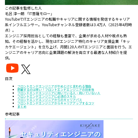
この記事を監修した人
毛呂 淳一朗 「IT菩薩モロー」
YouTubeでITエンジニアの転職やキャリアに関する情報を発信するキャリア
系インフルエンサー。YouTubeチャンネル登録者数は3.4万人（2025年4月時
点）。
エンジニア採用担当としての経験も豊富で、企業が求める人材や視点も熟
知。その経験を活かし、現在はITエンジニア特化のキャリア支援企業「キッ
カケエージェント」を立ち上げ、月間120人のITエンジニアと面談を行う。エ
ンジニアのキャリア志向と企業課題の解決を両立する最適な人材紹介を提
供。
目次
フロントエンドエンジニアがやめとけと言われる理由
悲観するのは早い！フロントエンドエンジニアの将来性
フロントエンドエンジニアに向いている人・向いていない人
フロントエンドエンジニアに必須のスキル
フロントエンドエンジニアからのキャリアパス
フロントエンドエンジニアからキャリアアップするコツ
まとめ
参考記事