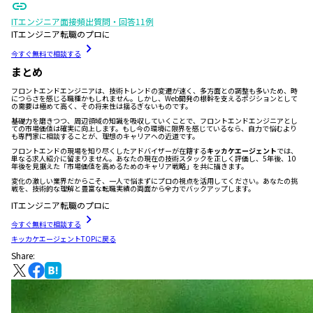
ITエンジニア面接頻出質問・回答11例
ITエンジニア転職のプロに
今すぐ無料で相談する
まとめ
フロントエンドエンジニアは、技術トレンドの変遷が速く、多方面との調整も多いため、時
につらさを感じる職種かもしれません。しかし、Web開発の根幹を支えるポジションとして
の需要は極めて高く、その将来性は揺るぎないものです。
基礎力を磨きつつ、周辺領域の知識を吸収していくことで、フロントエンドエンジニアとし
ての市場価値は確実に向上します。もし今の環境に限界を感じているなら、自力で悩むより
も専門家に相談することが、理想のキャリアへの近道です。
フロントエンドの現場を知り尽くしたアドバイザーが在籍する
キッカケエージェント
では、
単なる求人紹介に留まりません。あなたの現在の技術スタックを正しく評価し、5年後、10
年後を見据えた「市場価値を高めるためのキャリア戦略」を共に描きます。
変化の激しい業界だからこそ、一人で悩まずにプロの視点を活用してください。あなたの挑
戦を、技術的な理解と豊富な転職実績の両面から全力でバックアップします。
ITエンジニア転職のプロに
今すぐ無料で相談する
キッカケエージェントTOPに戻る
Share: