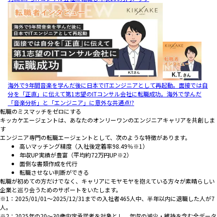
海外で9年間音楽を学んだ後に日本でITエンジニアとして再起動。面接では自
分を「正直」に伝えて第1志望のITコンサル会社に転職成功。海外で学んだ
「音楽分析」と「エンジニア」に意外な共通点!?
転職のミスマッチをゼロにする
キッカケエージェントは、あなたのオンリーワンのエンジニアキャリアを共創しま
す
エンジニア専門の転職エージェントとして、次のような特徴があります。
高いマッチング精度（入社後定着率98.49％※1）
年収UP実績が豊富（平均約72万円UP※2）
面倒な書類作成を代行
転職させない判断ができる
転職が初めての方だけでなく、キャリアにモヤモヤを抱えている方々が素晴らしい
企業と巡り会うためのサポートをいたします。
※1：2025/01/01～2025/12/31までの入社者465人中、半年以内に退職した人が7
人。
※2：2025年の20～30歳内定承諾者を対象とし、年収の減少・維持を含む全データ