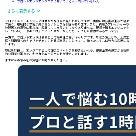
フロントエンドエンジニアに向いている人・向いていない人
さらに表示する
フロントエンドエンジニアは華やかな仕事と見られがちですが、実際には技術の進歩が極め
て速く、継続的な学習が欠かせないシビアな側面があります。また、納期のプレッシャーや
他部署との調整に追われ、疲弊してしまう方も少なくありません。現場を知るエンジニアか
ら「つらい」「やめとけ」といった声が上がるのも、こうした背景があるからです。
一方で、フロントエンドは依然として将来性の高いキャリアです。年収の底上げや、上流工
程・別職種へのキャリアチェンジを見据える方にとっても、培ったスキルは強力な武器にな
ります。
現状を打破し、エンジニアとして理想のキャリアを築きたいなら、優良企業の選定から戦略
的な面接対策まで、
キッカケエージェント
が伴走いたします。
まずは今の悩みをお気軽にお聞かせください。