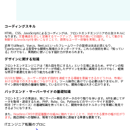
コーディングスキル
HTML、CSS、JavaScriptによるコーディングは、フロントエンドエンジニアの土台スキルに
なります。
文書構造を正しく定義するマークアップ、保守性の高いCSS設計、そして動きを
制御するJavaScriptを使いこなすことで、良質なユーザー体験を実現します
。
近年ではReact、Vue.js、Next.jsといったフレームワークの習得はほぼ必須となり、
TypeScriptによる型安全な開発も現場のスタンダードです。これらの技術を単に「知ってい
る」だけでなく、実践的に使いこなす設計力が求められます。
デザインに関する知識
フロントエンドエンジニアは「見た目を形にする人」という立場にあるため、デザインの知
識も欠かせません。Webデザイナーが作成したデザインを忠実に再現するだけでなく、軽微
な修正や最適化を自ら行う能力も必要です。
UI/UXを理解し、ユーザーが迷わず目的を達成できる導線を意識できるかどうかは、市場に
おける評価での大きな差につながります
。ツール操作に長けている必要はありませんが、デ
ザイン原則や配色の基礎を理解しているだけでも、開発の幅は大きく広がります。
バックエンド・サーバーサイドの基礎知識
フロントエンドの実装は、常にサーバー側とのデータのやり取りを伴います。APIを通じてデ
ータを取得・送信するため、PHP、Ruby、Go、Pythonなどのサーバーサイド言語や、
RDB（データベース）の基礎知識を持っておくと、開発全体のボトルネックを早期に発見で
きるようになります。
また、
Headless CMSや認証基盤の仕組みに触れておくことで、対応できる案件の幅が広がり
ます
。周辺領域への理解は、現場での信頼獲得に直結する重要な要素です。
ITエンジニア転職のプロに