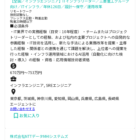
【全国／インフラエンジニア】ITインフラリーダー／三菱重工グループ
向け／ITインフラ／年休126日／設計～保守／運用改革
リモートワーク
技術試験なし
フレックス出勤・時差出勤
残業20時間以下
■必須条件
・IT業界での実務経験（目安：10年程度） ・チームまたはプロジェク
トリーダーとしての経験、および社内の主要プロジェクトへの自発的な
参画経験 ・IT技術を活用し、新たな手法による業務改革を提案・主導
した経験 ・関係者との連携を通じて課題を解決し、上位者への提案を
行った経験 ・インフラ運用領域におけるAI活用（自動化に向けた検
討・導入）の経験 ・資格：応用情報技術者資格
670
万円〜
753
万円
インフラエンジニア, SREエンジニア
東京都, 茨城県, 神奈川県, 愛知県, 岡山県, 兵庫県, 広島県, 長崎県
エージェントに
お問い合わせする
お気に入り
株式会社NTTデータMHIシステムズ