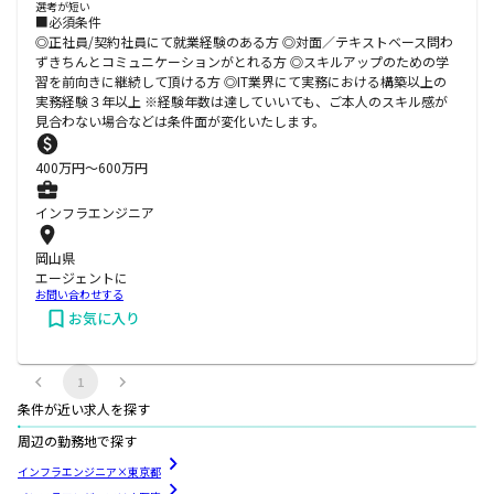
選考が短い
■必須条件
◎正社員/契約社員にて就業経験のある方 ◎対面／テキストベース問わ
ずきちんとコミュニケーションがとれる方 ◎スキルアップのための学
習を前向きに継続して頂ける方 ◎IT業界にて実務における構築以上の
実務経験３年以上 ※経験年数は達していいても、ご本人のスキル感が
見合わない場合などは条件面が変化いたします。
400
万円〜
600
万円
インフラエンジニア
岡山県
エージェントに
お問い合わせする
お気に入り
1
条件が近い求人を探す
周辺の勤務地で探す
インフラエンジニア×東京都