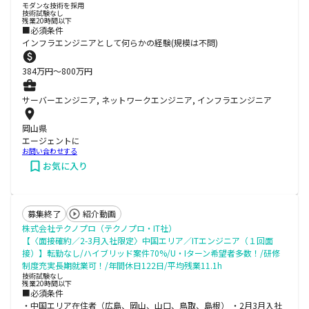
モダンな技術を採用
技術試験なし
残業20時間以下
■必須条件
インフラエンジニアとして何らかの経験(規模は不問)
384
万円〜
800
万円
サーバーエンジニア, ネットワークエンジニア, インフラエンジニア
岡山県
エージェントに
お問い合わせする
お気に入り
募集終了
紹介動画
株式会社テクノプロ（テクノプロ・IT社）
【〈面接確約／2-3月入社限定〉中国エリア／ITエンジニア（１回面
接）】転勤なし/ハイブリッド案件70%/U・Iターン希望者多数！/研修
制度充実長期就業可！/年間休日122日/平均残業11.1h
技術試験なし
残業20時間以下
■必須条件
・中国エリア在住者（広島、岡山、山口、鳥取、島根） ・2月3月入社