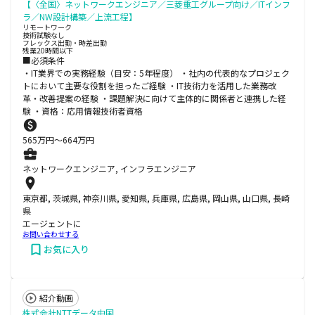
【〈全国〉ネットワークエンジニア／三菱重工グループ向け／ITインフ
ラ／NW設計構築／上流工程】
リモートワーク
技術試験なし
フレックス出勤・時差出勤
残業20時間以下
■必須条件
・IT業界での実務経験（目安：5年程度） ・社内の代表的なプロジェク
トにおいて主要な役割を担ったご経験 ・IT技術力を活用した業務改
革・改善提案の経験 ・課題解決に向けて主体的に関係者と連携した経
験 ・資格：応用情報技術者資格
565
万円〜
664
万円
ネットワークエンジニア, インフラエンジニア
東京都, 茨城県, 神奈川県, 愛知県, 兵庫県, 広島県, 岡山県, 山口県, 長崎
県
エージェントに
お問い合わせする
お気に入り
紹介動画
株式会社NTTデータ中国