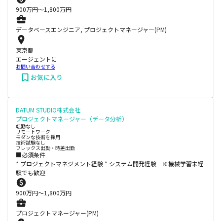
900
万円〜
1,800
万円
データベースエンジニア, プロジェクトマネージャー(PM)
東京都
エージェントに
お問い合わせする
お気に入り
DATUM STUDIO株式会社
プロジェクトマネージャー（データ分析）
転勤なし
リモートワーク
モダンな技術を採用
技術試験なし
フレックス出勤・時差出勤
■必須条件
* プロジェクトマネジメント経験 * システム開発経験 ※機械学習未経
験でも歓迎
900
万円〜
1,800
万円
プロジェクトマネージャー(PM)