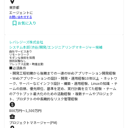
東京都
エージェントに
お問い合わせする
お気に入り
レバレジーズ株式会社
システム本部/渋谷/開発/エンジニアリングマネージャー候補
自社サービスあり
リモートワーク
モダンな技術を採用
技術試験なし
フレックス出勤・時差出勤
■必須条件
・開発工程初期から後期までの一連のWebアプリケーション開発経験
・Webアプリケーションの設計・開発・運用経験10年以上 ・ネットワ
ーク、サーバーなどインフラ設計・構築・運用経験、Linuxの知識 ・チ
ームの目標、優先順位、基準を定め、実行計画を立てた経験 ・チーム
のアウトプット最大化のための活動経験 ・複数チームやプロジェク
ト、プロダクトの中長期的なリスク管理経験
800
万円〜
1,500
万円
プロジェクトマネージャー(PM)