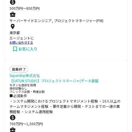
500
万円〜
800
万円
サーバーサイドエンジニア, プロジェクトマネージャー(PM)
東京都
エージェントに
お問い合わせする
お気に入り
募集終了
Supership株式会社
【DATUM STUDIO】プロジェクトマネージャ(データ基盤
モダンな技術を採用
技術試験なし
フレックス出勤・時差出勤
■必須条件
・システム開発におけるプロジェクトマネジメント経験 ・10人以上の
チームマネジメント経験 ・要件定義から開発・テストまでの一連の業
務経験 ・システム運用経験
700
万円〜
1,500
万円