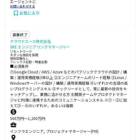
エージェントに
お問い合わせする
お気に入り
募集終了
クラウドエース株式会社
SRE エンジニアリングマネージャー
リモートワーク
モダンな技術を採用
技術試験なし
フレックス出勤・時差出勤
■必須条件
①Google Cloud / AWS / Azure などのパブリッククラウドの設計 / 構
築 / 運用実務経験3年以上 ②エンジニアチームのリード経験 ③Linux /
Windowsサーバーの設計 / 構築 / 運用実務経験 ④いずれかの言語の高
いプログラミングスキル ⑤テックリードとして、常に最新の技術をキ
ャッチアップし、業務に活かせる方 ⑥開発チームやプロダクトマネー
ジャと円滑に連携するためのコミュニケーションスキル ※①・②に加
えて③・④のいずれか、あるいは複数
500
万円〜
1,200
万円
インフラエンジニア, プロジェクトマネージャー(PM)