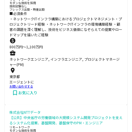
モダンな技術を採用
技術試験なし
フレックス出勤・時差出勤
■必須条件
・ネットワークITインフラ構築におけるプロジェクトマネジメント・プ
ロジェクトリード経験 ・ネットワークITインフラの環境構築経験 ・顧
客の課題を深く理解し、技術をビジネス価値になぞらえての提案やロー
ドマップを描いたご経験
800
万円〜
1,100
万円
ネットワークエンジニア, インフラエンジニア, プロジェクトマネージ
ャー(PM)
東京都
エージェントに
お問い合わせする
お気に入り
株式会社NTTデータ
【公共】中央省庁の労働領域の大規模システム開発プロジェクトを支え
るシステム化提案、基盤開発、基盤保守のPM・エンジニア
リモートワーク
モダンな技術を採用