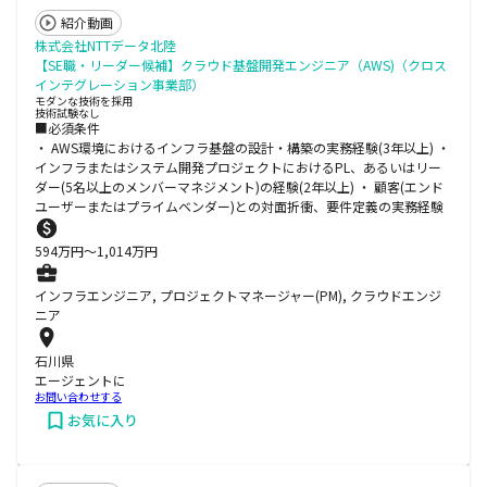
紹介動画
株式会社NTTデータ北陸
【SE職・リーダー候補】クラウド基盤開発エンジニア（AWS)（クロス
インテグレーション事業部）
モダンな技術を採用
技術試験なし
■必須条件
・ AWS環境におけるインフラ基盤の設計・構築の実務経験(3年以上) ・
インフラまたはシステム開発プロジェクトにおけるPL、あるいはリー
ダー(5名以上のメンバーマネジメント)の経験(2年以上) ・ 顧客(エンド
ユーザーまたはプライムベンダー)との対面折衝、要件定義の実務経験
594
万円〜
1,014
万円
インフラエンジニア, プロジェクトマネージャー(PM), クラウドエンジ
ニア
石川県
エージェントに
お問い合わせする
お気に入り