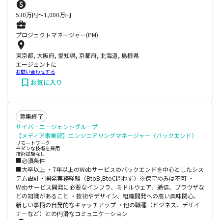
530
万円〜
1,000
万円
プロジェクトマネージャー(PM)
東京都, 大阪府, 愛知県, 京都府, 北海道, 島根県
エージェントに
お問い合わせする
お気に入り
募集終了
サイバーエージェントグループ
【メディア事業部】エンジニアリングマネージャー（バックエンド）
リモートワーク
モダンな技術を採用
技術試験なし
■必須条件
■大卒以上 ・7年以上のWebサービスのバックエンドを中心としたシス
テム設計・開発実務経験（BtoB,BtoC問わず）※保守のみは不可 ・
Webサービス開発に必要なインフラ、ミドルウェア、通信、ブラウザな
どの知識があること ・技術やデザイン、組織開発への高い興味関心、
新しい事柄の自発的なキャッチアップ ・他の職種（ビジネス、デザイ
ナーなど）との円滑なコミュニケーション