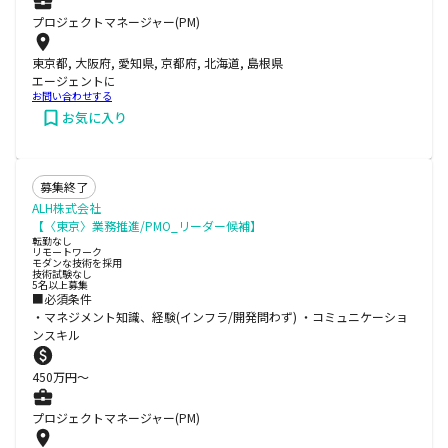
プロジェクトマネージャー(PM)
東京都, 大阪府, 愛知県, 京都府, 北海道, 島根県
エージェントに
お問い合わせする
お気に入り
募集終了
ALH株式会社
【〈東京〉業務推進/PMO_リーダー候補】
転勤なし
リモートワーク
モダンな技術を採用
技術試験なし
5名以上募集
■必須条件
・マネジメント知識、経験(インフラ/開発問わず) ・コミュニケーショ
ンスキル
450
万円〜
プロジェクトマネージャー(PM)