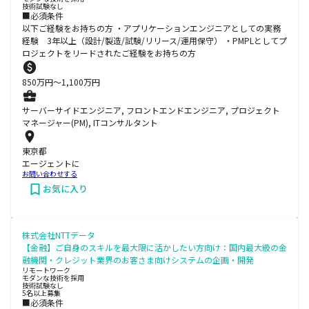
技術試験なし
■必須条件
以下ご経験をお持ちの方 ・アプリケーションエンジニアとしての実務
経験 3年以上（設計/製造/試験/リリース/運用保守） ・PMPLとしてプ
ロジェクトをリードされたご経験をお持ちの方
850
万円〜
1,100
万円
サーバーサイドエンジニア, フロントエンドエンジニア, プロジェクト
マネージャー(PM), ITコンサルタント
東京都
エージェントに
お問い合わせする
お気に入り
株式会社NTTデータ
【金融】ご自身のスキルを最大限に活かしたい方向け：国内最大級の金
融機関・クレジット業界のお客さま向けシステムの企画・開発
リモートワーク
モダンな技術を採用
技術試験なし
5名以上募集
■必須条件