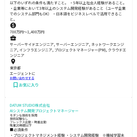
以下のいずれの条件も満たすこと。 ・5年以上社会人経験があること。
・企業等において3年以上のシステム開発経験があること（ユーザ企業
でのシステム部門もOK） ・日本語をビジネスレベルで活用できるこ
と。
700
万円〜
1,400
万円
サーバーサイドエンジニア, サーバーエンジニア, ネットワークエンジ
ニア, インフラエンジニア, プロジェクトマネージャー(PM), クラウドエ
ンジニア
東京都
エージェントに
お問い合わせする
お気に入り
DATUM STUDIO株式会社
AIシステム開発プロジェクトマネージャー
モダンな技術を採用
技術試験なし
フレックス出勤・時差出勤
残業20時間以下
■必須条件
・プロジェクトマネジメント経験 ・システム開発経験 ※機械学習未