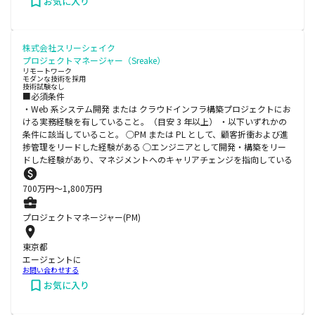
お気に入り
株式会社スリーシェイク
プロジェクトマネージャー（Sreake）
リモートワーク
モダンな技術を採用
技術試験なし
■必須条件
・Web 系システム開発 または クラウドインフラ構築プロジェクトにお
ける実務経験を有していること。（目安 3 年以上） ・以下いずれかの
条件に該当していること。 ○PM または PL として、顧客折衝および進
捗管理をリードした経験がある ○エンジニアとして開発・構築をリー
ドした経験があり、マネジメントへのキャリアチェンジを指向している
700
万円〜
1,800
万円
プロジェクトマネージャー(PM)
東京都
エージェントに
お問い合わせする
お気に入り