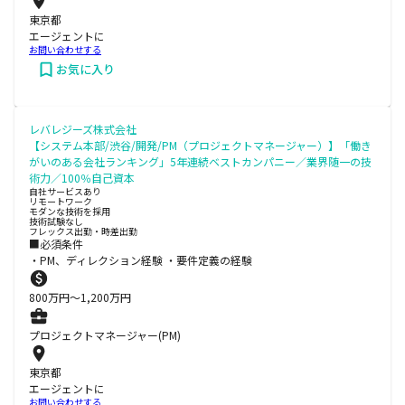
東京都
エージェントに
お問い合わせする
お気に入り
レバレジーズ株式会社
【システム本部/渋谷/開発/PM（プロジェクトマネージャー）】「働き
がいのある会社ランキング」5年連続ベストカンパニー／業界随一の技
術力／100％自己資本
自社サービスあり
リモートワーク
モダンな技術を採用
技術試験なし
フレックス出勤・時差出勤
■必須条件
・PM、ディレクション経験 ・要件定義の経験
800
万円〜
1,200
万円
プロジェクトマネージャー(PM)
東京都
エージェントに
お問い合わせする