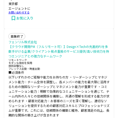
東京都
エージェントに
お問い合わせする
お気に入り
募集終了
フェンリル株式会社
【クラウド開発PM（フルリモート可）】Design×Techの先進的PJを多
数手がける企業/クライアント視点重視のサービス提供/高い技術力を持
つエンジニアとの強力なチームワーク
リモートワーク
モダンな技術を採用
技術試験なし
フレックス出勤・時差出勤
■必須条件
以下いずれかのご経験や能力をお持ちの方 ・リーダーシップとマネジ
メント能力：チーム全体を調整し、各メンバーの能力を最大限に活用す
るための強固なリーダーシップとマネジメント能力が重要です ・コミ
ュニケーション能力：明瞭で効果的なコミュニケーションを通じて、チ
ーム内外の人々との信頼関係を構築し、共通の理解を形成する能力が求
められます ・顧客対応能力：お客様のニーズを深く理解し、適切なソ
リューションを提供するための顧客対応スキルとプロフェッショナリズ
ムが重要です。これには、信頼関係の構築と維持、顧客満足の向上、長
期的な関係の築き上げが含まれます