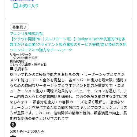
お気に入り
募集終了
フェンリル株式会社
【クラウド開発PM（フルリモート可）】Design×Techの先進的PJを多
数手がける企業/クライアント視点重視のサービス提供/高い技術力を持
つエンジニアとの強力なチームワーク
リモートワーク
モダンな技術を採用
技術試験なし
フレックス出勤・時差出勤
■必須条件
以下いずれかのご経験や能力をお持ちの方 ・リーダーシップとマネジ
メント能力：チーム全体を調整し、各メンバーの能力を最大限に活用す
るための強固なリーダーシップとマネジメント能力が重要です ・コミ
ュニケーション能力：明瞭で効果的なコミュニケーションを通じて、チ
ーム内外の人々との信頼関係を構築し、共通の理解を形成する能力が求
められます ・顧客対応能力：お客様のニーズを深く理解し、適切なソ
リューションを提供するための顧客対応スキルとプロフェッショナリズ
ムが重要です。これには、信頼関係の構築と維持、顧客満足の向上、長
期的な関係の築き上げが含まれます
530
万円〜
1,000
万円