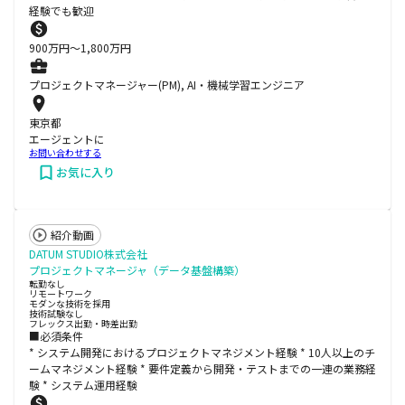
経験でも歓迎
900
万円〜
1,800
万円
プロジェクトマネージャー(PM), AI・機械学習エンジニア
東京都
エージェントに
お問い合わせする
お気に入り
紹介動画
DATUM STUDIO株式会社
プロジェクトマネージャ（データ基盤構築）
転勤なし
リモートワーク
モダンな技術を採用
技術試験なし
フレックス出勤・時差出勤
■必須条件
* システム開発におけるプロジェクトマネジメント経験 * 10人以上のチ
ームマネジメント経験 * 要件定義から開発・テストまでの一連の業務経
験 * システム運用経験