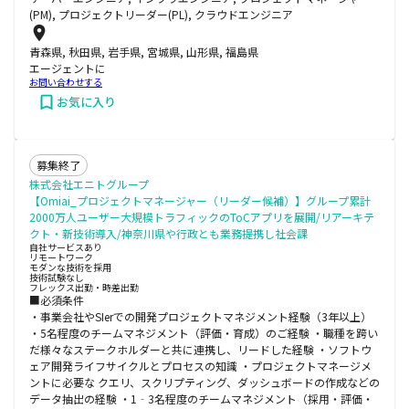
(PM), プロジェクトリーダー(PL), クラウドエンジニア
青森県, 秋田県, 岩手県, 宮城県, 山形県, 福島県
エージェントに
お問い合わせする
お気に入り
募集終了
株式会社エニトグループ
【Omiai_プロジェクトマネージャー（リーダー候補）】グループ累計
2000万人ユーザー大規模トラフィックのToCアプリを展開/リアーキテ
クト・新技術導入/神奈川県や行政とも業務提携し社会課
自社サービスあり
リモートワーク
モダンな技術を採用
技術試験なし
フレックス出勤・時差出勤
■必須条件
・事業会社やSIerでの開発プロジェクトマネジメント経験（3年以上）
・5名程度のチームマネジメント（評価・育成）のご経験 ・職種を跨い
だ様々なステークホルダーと共に連携し、リードした経験 ・ソフトウ
ェア開発ライフサイクルとプロセスの知識 ・プロジェクトマネージメ
ントに必要な クエリ、スクリプティング、ダッシュボードの作成などの
データ抽出の経験 ・1‐3名程度のチームマネジメント（採用・評価・