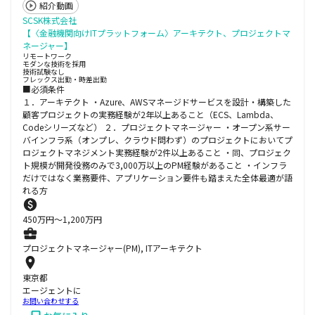
紹介動画
SCSK株式会社
【〈金融機関向けITプラットフォーム〉アーキテクト、プロジェクトマ
ネージャー】
リモートワーク
モダンな技術を採用
技術試験なし
フレックス出勤・時差出勤
■必須条件
１．アーキテクト ・Azure、AWSマネージドサービスを設計・構築した
顧客プロジェクトの実務経験が2年以上あること（ECS、Lambda、
Codeシリーズなど） ２．プロジェクトマネージャー ・オープン系サー
バインフラ系（オンプレ、クラウド問わず）のプロジェクトにおいてプ
ロジェクトマネジメント実務経験が2件以上あること ・同、プロジェク
ト規模が開発役務のみで3,000万以上のPM経験があること ・インフラ
だけではなく業務要件、アプリケーション要件も踏まえた全体最適が語
れる方
450
万円〜
1,200
万円
プロジェクトマネージャー(PM), ITアーキテクト
東京都
エージェントに
お問い合わせする