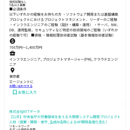
技術試験なし
5名以上募集
■必須条件
以下いずれかの経験をお持ちの方 ・ソフトウェア開発または基盤構築
プロジェクトにおけるプロジェクトマネジメント、リーダーのご経験
・インフラエンジニアのご経験（設計・構築・運用） ・サーバ、NW、
DB、運用監視、セキュリティなど特定の技術領域のご経験（いずれか
の経験で可） ■資格 ・情報処理技術者試験（基本情報技術者試験）
700
万円〜
1,400
万円
インフラエンジニア, プロジェクトマネージャー(PM), クラウドエンジ
ニア
東京都
エージェントに
お問い合わせする
お気に入り
株式会社NTTデータ
【公共】中央省庁の労働領域を支える大規模システム開発プロジェクト
人財（提案・開発・保守_生成AI活用によるAP開発高度化含む）
リモートワーク
モダンな技術を採用