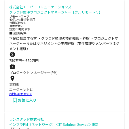
株式会社エーピーコミュニケーションズ
クラウド案件プロジェクトマネージャー【フルリモート可】
リモートワーク
モダンな技術を採用
技術試験なし
選考が短い
残業20時間以下
■必須条件
下記に該当する方 ・クラウド領域の技術知識・経験 ・プロジェクトマ
ネージャーまたはマネジメントの実務経験（案件管理やメンバーマネジ
メント経験）
750
万円〜
950
万円
プロジェクトマネージャー(PM)
東京都
エージェントに
お問い合わせする
お気に入り
ランスタッド株式会社
インフラPM（ネットワーク）＜IT Solution Service＞東京
リモートワーク