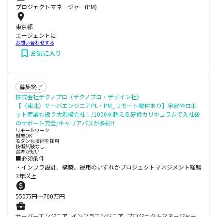
プロジェクトマネージャー(PM)
東京都
エージェントに
お問い合わせする
お気に入り
募集終了
株式会社テクノプロ（テクノプロ・デザイン社）
【〈東北〉サーバエンジニアPL・PM_リモート案件あり】宇宙やロボ
ット産業も扱う大規模会社！/1000を超える研修カリキュラムで入社後
のサポート万全/キャリアパスが多彩‼
リモートワーク
副業OK
モダンな技術を採用
技術試験なし
選考が短い
■必須条件
・インフラ設計、構築、運用のいずれかプロジェクトマネジメント経験
3年以上
550
万円〜
700
万円
サーバーエンジニア, インフラエンジニア, プロジェクトマネージャー