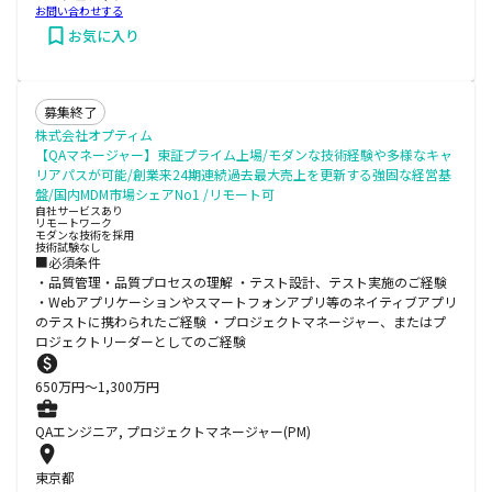
お問い合わせする
お気に入り
募集終了
株式会社オプティム
【QAマネージャー】東証プライム上場/モダンな技術経験や多様なキャ
リアパスが可能/創業来24期連続過去最大売上を更新する強固な経営基
盤/国内MDM市場シェアNo1 /リモート可
自社サービスあり
リモートワーク
モダンな技術を採用
技術試験なし
■必須条件
・品質管理・品質プロセスの理解 ・テスト設計、テスト実施のご経験
・Webアプリケーションやスマートフォンアプリ等のネイティブアプリ
のテストに携わられたご経験 ・プロジェクトマネージャー、またはプ
ロジェクトリーダーとしてのご経験
650
万円〜
1,300
万円
QAエンジニア, プロジェクトマネージャー(PM)
東京都