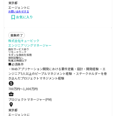
東京都
エージェントに
お問い合わせする
お気に入り
募集終了
株式会社キュービック
エンジニアリングマネージャー
自社サービスあり
リモートワーク
モダンな技術を採用
技術試験なし
残業20時間以下
■必須条件
・Webアプリケーション開発における要件定義・設計・開発経験 ・エ
ンジニア5人以上のピープルマネジメント経験 ・ステークホルダーを巻
き込んだプロジェクトマネジメント経験
700
万円〜
1,000
万円
プロジェクトマネージャー(PM)
東京都
エージェントに