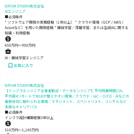
DATUM STUDIO株式会社
AIエンジニア
■必須条件
* ソフトウェア開発の実務経験（1年以上） * クラウド環境（GCP / AWS /
Azureなど）を用いた開発経験 * 機械学習／深層学習、または生成AIに関する
知識・利用経験
650
万円〜
900
万円
AI・機械学習エンジニア
お気に入り
DATUM STUDIO株式会社
【インフラエンジニア出身者歓迎・データエンジニア】平均残業時間11h、
平均週4リモートでWLBが整えやすい環境／クラウド・IaC・CI/CD・AIなどの
最新技術に触れられる環境／マネジメント、スペシャリスト、コンサルなど
多様なキャリアパス
■必須条件
インフラ設計構築経験3年以上
510
万円〜
1,100
万円