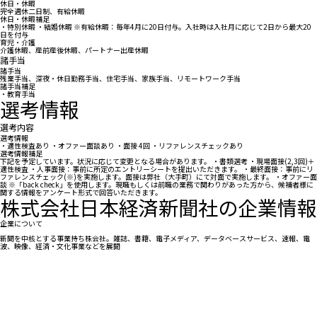
休日・休暇
完全週休二日制、有給休暇
休日・休暇補足
・特別休暇 ・結婚休暇 ※有給休暇：毎年4月に20日付与。入社時は入社月に応じて2日から最大20
日を付与
育児・介護
介護休暇、産前産後休暇、パートナー出産休暇
諸手当
諸手当
残業手当、深夜・休日勤務手当、住宅手当、家族手当、リモートワーク手当
諸手当補足
・教育手当
選考情報
選考内容
選考情報
・適性検査あり ・オファー面談あり ・面接 4回 ・リファレンスチェックあり
選考情報補足
下記を予定しています。状況に応じて変更となる場合があります。 ・書類選考 ・現場面接(2,3回)＋
適性検査 ・人事面接：事前に所定のエントリーシートを提出いただきます。 ・最終面接：事前にリ
ファレンスチェック(※)を実施します。面接は弊社（大手町）にて対面で実施します。 ・オファー面
談 ※「back check」を使用します。現職もしくは前職の業務で関わりがあった方から、候補者様に
関する情報をアンケート形式で回答いただきます。
株式会社日本経済新聞社の企業情報
企業について
新聞を中核とする事業持ち株会社。雑誌、書籍、電子メディア、データベースサービス、速報、電
波、映像、経済・文化事業などを展開