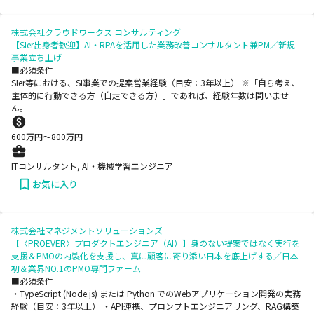
株式会社クラウドワークス コンサルティング
【SIer出身者歓迎】AI・RPAを活用した業務改善コンサルタント兼PM／新規
事業立ち上げ
■必須条件
SIer等における、SI事業での提案営業経験（目安：3年以上） ※「自ら考え、
主体的に行動できる方（自走できる方）」であれば、経験年数は問いませ
ん。
600
万円〜
800
万円
ITコンサルタント, AI・機械学習エンジニア
お気に入り
株式会社マネジメントソリューションズ
【〈PROEVER〉プロダクトエンジニア（AI）】身のない提案ではなく実行を
支援＆PMOの内製化を支援し、真に顧客に寄り添い日本を底上げする／日本
初＆業界NO.1のPMO専門ファーム
■必須条件
・TypeScript (Node.js) または Python でのWebアプリケーション開発の実務
経験（目安：3年以上） ・API連携、プロンプトエンジニアリング、RAG構築