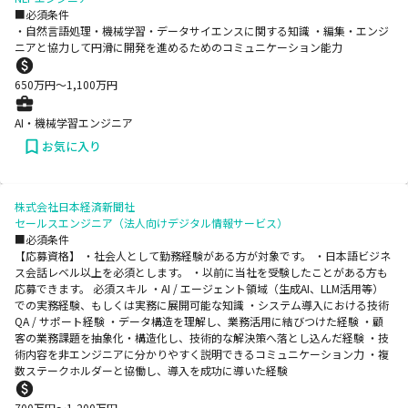
■必須条件
・自然言語処理・機械学習・データサイエンスに関する知識 ・編集・エンジ
ニアと協力して円滑に開発を進めるためのコミュニケーション能力
650
万円〜
1,100
万円
AI・機械学習エンジニア
お気に入り
株式会社日本経済新聞社
セールスエンジニア（法人向けデジタル情報サービス）
■必須条件
【応募資格】 ・社会人として勤務経験がある方が対象です。 ・日本語ビジネ
ス会話レベル以上を必須とします。 ・以前に当社を受験したことがある方も
応募できます。 必須スキル ・AI / エージェント領域（生成AI、LLM活用等）
での実務経験、もしくは実務に展開可能な知識 ・システム導入における技術
QA / サポート経験 ・データ構造を理解し、業務活用に結びつけた経験 ・顧
客の業務課題を抽象化・構造化し、技術的な解決策へ落とし込んだ経験 ・技
術内容を非エンジニアに分かりやすく説明できるコミュニケーション力 ・複
数ステークホルダーと協働し、導入を成功に導いた経験
700
万円〜
1,200
万円