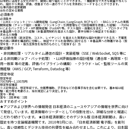
日常的に活用する文化の中で、開発に取り組むことができます。 ・機能単位で大きな裁量が与えら
れ、設計から実装、評価、改善までの一連のサイクルを主体的にリードすることができます。
仕事内容の変更範囲
会社の定める業務
必須条件
必須条件
・LLMエージェント / ツール開発経験（LangChain / LangGraph, MCP など） ・RAGシステムの実務
開発経験（チャンク設計・検索・リランキング・引用管理などで回答精度を改善した経験） ・Pytho
n によるバックエンド・API 開発経験（FastAPI 等。テスト設計・自動化を含む） ・プロトタイプを
本番品質へ引き上げた経験（本番運用制約を踏まえた設計、要件分解から検証までを自走）
求める人物像
・LLMの性質（非決定性、コスト、レイテンシ）を踏まえた現実的な設計判断ができる方 ・不確実
性の高い課題を構造的に分解し、検証サイクルを自律的に回せる方 ・本番品質への執着がある（型
安全性・テスト・後方互換性を当然のものとして担保する）方
歓迎要件
・非同期処理・リアルタイム通信の設計・実装経験（SSE / WebSocket, SQS 等に
よる非同期ジョブ・バッチ処理） ・LLM評価指標の設計経験（適合率・再現率・引
用一致率 等の定義、評価パイプラインの構築） ・クラウド・IaC・監視ツールの実
務経験（AWS / GCP, Terraform, Datadog 等）
想定年収
想定年収
700万円〜1,100万円
想定年収補足
※上記年収は、想定年収です。住居費補助、子手当などの各種手当を含む金額です。 基本給は経
験・能力等を考慮の上、当社規定により決定します。
賞与・昇給
賞与：2回 昇給：1回
おすすめポイント
★アジアおよび世界への情報発信 日本経済のニュースやアジアの情報を世界に向け
て発信しています。経済情報のリーダーとしての役割を担い、詳細な分析と報道に
こだわり続けています。 ★日本経済新聞とそのデジタル版 日本経済新聞は、長い
歴史を持つ言論報道機関です。2010年3月には、「日本経済新聞 電子版」を創刊
し、高い信頼性とデジタル技術の利便性を組み合わせました。これにより、日本国