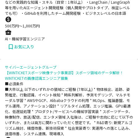
などの実践的な知識・スキル（目安：1年以上） ・LangChain / LangGraph
等を用いたAIエージェント開発経験（個人開発やプロトタイプ、検証レベル
でも可） ・GitHubを利用したチーム開発経験 ・ビジネスレベルの日本語
500
万円〜
1,000
万円
AI・機械学習エンジニア
お気に入り
サイバーエージェントグループ
【WINTICKETスポーツ映像テック事業部】スポーツ領域のデータ解析！
WINTICKETの画像認識エンジニア募集
■必須条件
■大卒以上 以下のいずれかの領域にご経験 (7年以上) * 物体検出、追跡、姿
勢推定、行動認識、イベント検知 * 時系列解析、予測モデリング、マルチモ
ーダル学習 * AWSやGCP、Alibabaクラウドの利用 * MLOps、推論基盤、モ
デル運用、アノテーション設計 * リアルタイム処理、エッジ推論、GPU最適
化、低遅延処理 * プロダクト/サービスへの機械学習実装 * スポーツデータ、
映像制作、放送/配信、エンタメ領域 入社後は、ご経験や志向に応じて以下の
いずれか、または両方に関わっていただく想定です。 * R&D寄り: 新規アルゴ
リズム検討、精度改善、新技術探索 * 社会実装寄り: 実運用への落とし込み、
速度改善、システム連携、現場導入