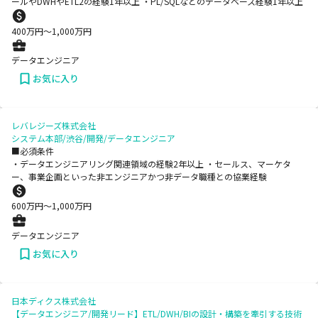
ールやDWHやETL2の経験1年以上 ・PL/SQLなどのデータベース経験1年以上
400
万円〜
1,000
万円
データエンジニア
お気に入り
レバレジーズ株式会社
システム本部/渋谷/開発/データエンジニア
■必須条件
・データエンジニアリング関連領域の経験2年以上 ・セールス、マーケタ
ー、事業企画といった非エンジニアかつ非データ職種との協業経験
600
万円〜
1,000
万円
データエンジニア
お気に入り
日本ディクス株式会社
【データエンジニア/開発リード】ETL/DWH/BIの設計・構築を牽引する技術