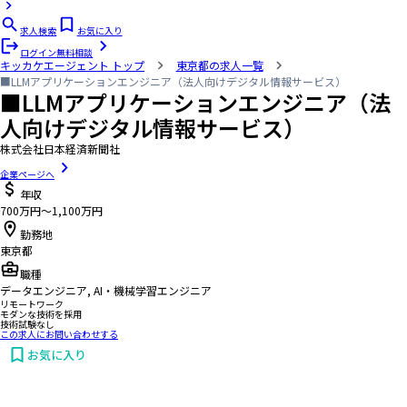
求人検索
お気に入り
ログイン
無料相談
キッカケエージェント
トップ
東京都の求人一覧
■LLMアプリケーションエンジニア（法人向けデジタル情報サービス）
■LLMアプリケーションエンジニア（法
人向けデジタル情報サービス）
株式会社日本経済新聞社
企業ページへ
年収
700万円〜1,100万円
勤務地
東京都
職種
データエンジニア, AI・機械学習エンジニア
リモートワーク
モダンな技術を採用
技術試験なし
この求人にお問い合わせする
お気に入り