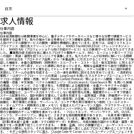
お問い合わせする
目次
求人情報
仕事内容
仕事内容
日本経済新聞社は新聞事業を中心に、電子メディアやデータベースなど様々な分野で情報サービス
を提供する企業です。我々の強みである多様なビジネス情報を活用し、お客様の課題を解決する法
人向けデジタル情報サービスの開発・展開を積極的に進めています。近年では、日経リスク＆コン
プライアンス（取引先スクリーニングツール）、NIKKEI The KNOWLEDGE（ナレッジマネジメン
ト）、NIKKEI KAI（プロフェッショナル向け生成AIサービス）などの新規サービスを立ち上げてきま
した。 ■業務内容 生成AIを核に据えたプロダクト開発チームで、RAG・エージェント系ワークフロ
ーの設計・実装・運用を担うエンジニアを募集します。 私たちのチームが日常的に解いている問題
は、LLMの出力を「プロトタイプ品質」から「本番品質」に引き上げることです。プロトタイプで検
証した機能を、本番の運用制約（同時実行・スループット・コスト・SLO・後方互換性）に耐えるア
ーキテクチャへ作り直す、といった課題に向き合っています。 曖昧な企画要件から自分で問題を分
解し、複数のアーキテクチャ案を出してトレードオフを評価し、スケール試算とともに設計判断を
言語化してチームの合意を形成する——この一連を自律的に回せる方を求めています。 ＜具体的な
業務＞ ・LLMワークフロー・ツールの実装：LangGraph を用いたマルチステップエージェントワー
クフローの設計・開発・改善、MCP（Model Context Protocol）等によるツール開発 ・RAGシステム
の構築・改善：全文検索／ベクトル検索エンジン（Elasticsearch / OpenSearch 等）を用いた検索
の実装、リランキング、クエリ書き換え、引用管理による精度改善 ・本番アーキテクチャの設計：
企画要件から本番構成を自分で設計する。リアルタイム応答に加え、定期実行・非同期バッチによ
る生成基盤など、ユーザー入力をトリガーとしない処理形態も対象。複数案のトレードオフ評価と
スケール試算を行い、設計判断を文書化して合意を形成する ・品質保証・評価：評価用データセッ
トの設計、精度指標（適合率・再現率・引用一致率等）の定義、プロンプトテスト・回帰テストの
自動化 ・実行環境との接合：サーバーレス／コンテナ等の実行環境がもつ制約（コールドスター
ト・タイムアウト・同時実行上限・メモリ）を踏まえたパフォーマンス設計、クラウドサービスと
の統合 ■チームの概要 ・チームは20〜30代のメンバーが中心で、業務委託を含めエンジニア5名程
度の少数精鋭のチームで開発を進めています。 ・フロントエンド、サーバーサイド、API、UI/UX、
インフラ、データドリブン、課金など、さまざまな技術開発要素があります。 ・社員主導で開発を
進めながら、適宜外部のパートナー様とも連携しています。 ■仕事の魅力 ・自社の大規模データ
（記事1億本超＋企業・金融・マクロ統計データ）を題材に、生成AI機能の設計から実装・運用・改
善までを一気通貫で担うことができます。 ・事業、企画、UXとの距離が近く、ユーザーストーリー
の段階から関与しながら、それを技術仕様や実装計画へ落とし込むプロセスに携わることができま
す。 ・モダンな技術スタックに加え、Claude Code や Cursor といったコーディングエージェントを