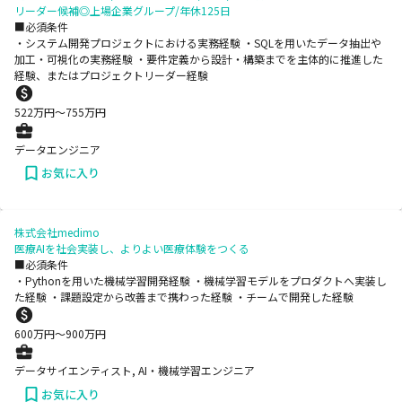
リーダー候補◎上場企業グループ/年休125日
■必須条件
・システム開発プロジェクトにおける実務経験 ・SQLを用いたデータ抽出や
加工・可視化の実務経験 ・要件定義から設計・構築までを主体的に推進した
経験、またはプロジェクトリーダー経験
522
万円〜
755
万円
データエンジニア
お気に入り
株式会社medimo
医療AIを社会実装し、よりよい医療体験をつくる
■必須条件
・Pythonを用いた機械学習開発経験 ・機械学習モデルをプロダクトへ実装し
た経験 ・課題設定から改善まで携わった経験 ・チームで開発した経験
600
万円〜
900
万円
データサイエンティスト, AI・機械学習エンジニア
お気に入り