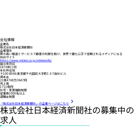
会社情報
企業名
株式会社日本経済新聞社
企業理念
質の高い報道とサービスで顧客の判断を助け、世界で最も公正で信頼されるメディアになる
Webサイト
https://www.nikkei.co.jp/nikkeiinfo/
設立年月日
1876年12月
本社所在地
〒100-8066 東京都千代田区大手町1-3-7自社ビル
資本金
21億4748万3647円
売上高
1751億円
社宅・家賃補助制度
従業員1000名以上
退職金制度
「株式会社日本経済新聞社」の企業ページはこちら
株式会社日本経済新聞社の募集中の
求人