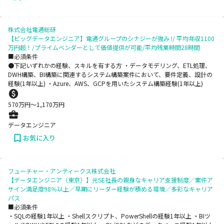
株式会社電通総研
【ビッグデータエンジニア】電通グループのシナジーが強み !/ 平均年収1100
万円超！/プライムベンダーとして価値提供が可能/平均残業時間28時間
■必須条件
●下記いずれかの経験、スキルを有する方 ・データモデリング、ETL処理、
DWH構築、BI構築に関連するシステム構築案件において、要件定義、設計の
経験(1年以上) ・Azure、AWS、GCPを用いたシステム構築経験(1年以上)
570
万円〜
1,170
万円
データエンジニア
お気に入り
フューチャー・アンティークス株式会社
【データエンジニア（東京）】元SE社長の親身なキャリア支援制度／案件ア
サイン満足度98％以上／早期にリーダー経験が積める環境／多彩なキャリア
パス
■必須条件
・SQLの経験1年以上 ・Shellスクリプト、PowerShellの経験1年以上 ・BIツ