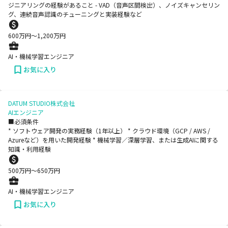
ジニアリングの経験があること - VAD（音声区間検出）、ノイズキャンセリン
グ、連続音声認識のチューニングと実装経験など
600
万円〜
1,200
万円
AI・機械学習エンジニア
お気に入り
DATUM STUDIO株式会社
AIエンジニア
■必須条件
* ソフトウェア開発の実務経験（1年以上） * クラウド環境（GCP / AWS /
Azureなど）を用いた開発経験 * 機械学習／深層学習、または生成AIに関する
知識・利用経験
500
万円〜
650
万円
AI・機械学習エンジニア
お気に入り