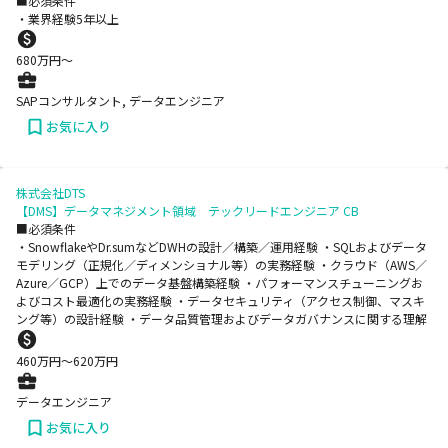
■必須条件
・業界経験5年以上
680
万円〜
SAPコンサルタント, データエンジニア
お気に入り
株式会社DTS
【DMS】データマネジメント領域 テックリードエンジニア CB
■必須条件
・SnowflakeやDr.sumなどDWHの設計／構築／運用経験 ・SQLおよびデータ
モデリング（正規化／ディメンショナル等）の実務経験 ・クラウド（AWS／
Azure／GCP）上でのデータ基盤構築経験 ・パフォーマンスチューニングお
よびコスト最適化の実務経験 ・データセキュリティ（アクセス制御、マスキ
ング等）の設計経験 ・データ品質管理およびデータガバナンスに関する理解
460
万円〜
620
万円
データエンジニア
お気に入り