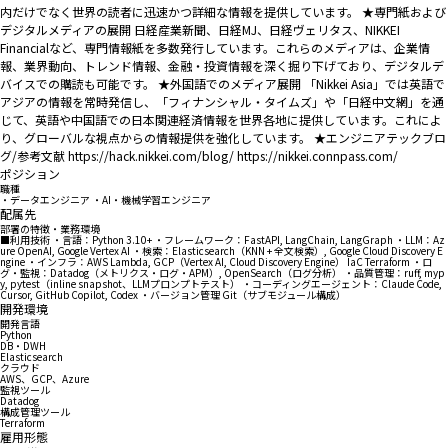
内だけでなく世界の読者に迅速かつ詳細な情報を提供しています。 ★専門紙および
デジタルメディアの展開 日経産業新聞、日経MJ、日経ヴェリタス、NIKKEI
Financialなど、専門情報紙を多数発行しています。これらのメディアは、企業情
報、業界動向、トレンド情報、金融・投資情報を深く掘り下げており、デジタルデ
バイスでの購読も可能です。 ★外国語でのメディア展開 「Nikkei Asia」では英語で
アジアの情報を常時発信し、「フィナンシャル・タイムズ」や「日経中文網」を通
じて、英語や中国語での日本関連経済情報を世界各地に提供しています。これによ
り、グローバルな視点からの情報提供を強化しています。 ★エンジニアテックブロ
グ/参考文献 https://hack.nikkei.com/blog/ https://nikkei.connpass.com/
ポジション
職種
・データエンジニア ・AI・機械学習エンジニア
配属先
部署の特徴・業務環境
■利用技術 ・言語：Python 3.10+ ・フレームワーク：FastAPI, LangChain, LangGraph ・LLM：Az
ure OpenAI, Google Vertex AI ・検索：Elasticsearch（KNN + 全文検索）, Google Cloud Discovery E
ngine ・インフラ：AWS Lambda, GCP（Vertex AI, Cloud Discovery Engine） IaC Terraform ・ロ
グ・監視：Datadog（メトリクス・ログ・APM）, OpenSearch（ログ分析） ・品質管理：ruff, myp
y, pytest（inline snapshot、LLMプロンプトテスト） ・コーディングエージェント：Claude Code,
Cursor, GitHub Copilot, Codex ・バージョン管理 Git（サブモジュール構成）
開発環境
開発言語
Python
DB・DWH
Elasticsearch
クラウド
AWS、GCP、Azure
監視ツール
Datadog
構成管理ツール
Terraform
雇用形態