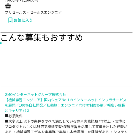
プリセールス・セールスエンジニア
お気に入り
こんな募集もおすすめ
GMOインターネットグループ株式会社
【機械学習エンジニア】国内シェアNo.1のインターネットインフラサービス
を展開／100％自社開発／転勤無！エンジニア向けの制度多数／幅広い成長
とキャリアパス
■必須条件
■大卒以上 以下の条件をすべて満たしている方※実務経験7年以上 ・実際に
プロダクトもしくは研究で機械学習/深層学習を活用して実績を出した経験が
ある ・機械学習モデルを実業務で実装し本番運用した経験がある ・システム