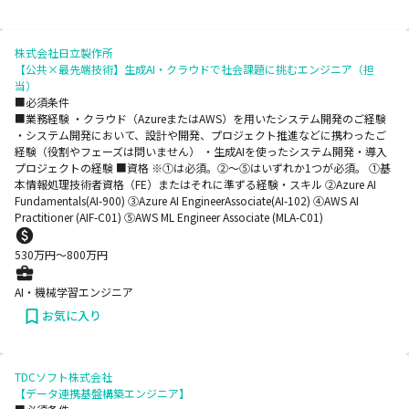
株式会社日立製作所
【公共×最先端技術】生成AI・クラウドで社会課題に挑むエンジニア（担
当）
■必須条件
■業務経験 ・クラウド（AzureまたはAWS）を用いたシステム開発のご経験
・システム開発において、設計や開発、プロジェクト推進などに携わったご
経験（役割やフェーズは問いません） ・生成AIを使ったシステム開発・導入
プロジェクトの経験 ■資格 ※①は必須。②～⑤はいずれか1つが必須。 ①基
本情報処理技術者資格（FE）またはそれに準ずる経験・スキル ②Azure AI
Fundamentals(AI-900) ③Azure AI EngineerAssociate(AI-102) ④AWS AI
Practitioner (AIF-C01) ⑤AWS ML Engineer Associate (MLA-C01)
530
万円〜
800
万円
AI・機械学習エンジニア
お気に入り
TDCソフト株式会社
【データ連携基盤構築エンジニア】