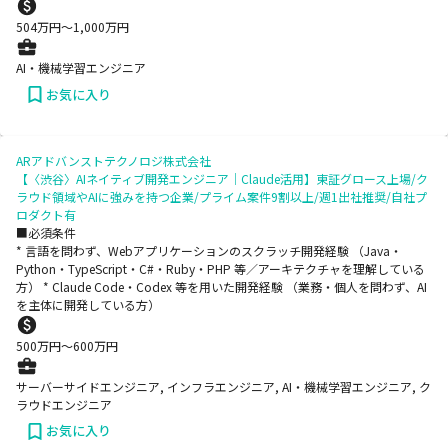
504
万円〜
1,000
万円
AI・機械学習エンジニア
お気に入り
ARアドバンストテクノロジ株式会社
【〈渋谷〉AIネイティブ開発エンジニア｜Claude活用】東証グロース上場/ク
ラウド領域やAIに強みを持つ企業/プライム案件9割以上/週1出社推奨/自社プ
ロダクト有
■必須条件
* 言語を問わず、Webアプリケーションのスクラッチ開発経験 （Java・
Python・TypeScript・C#・Ruby・PHP 等／アーキテクチャを理解している
方） * Claude Code・Codex 等を用いた開発経験 （業務・個人を問わず、AI
を主体に開発している方）
500
万円〜
600
万円
サーバーサイドエンジニア, インフラエンジニア, AI・機械学習エンジニア, ク
ラウドエンジニア
お気に入り