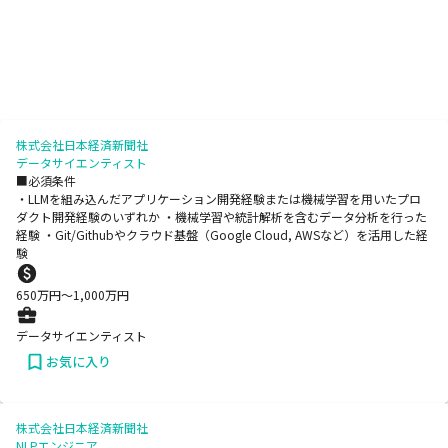
株式会社日本経済新聞社
データサイエンティスト
■必須条件
・LLMを組み込んだアプリケーション開発経験または機械学習を用いたプロ
ダクト開発経験のいずれか ・機械学習や統計解析を含むデータ分析を行った
経験 ・Git/Githubやクラウド基盤（Google Cloud, AWSなど）を活用した経
験
650
万円〜
1,000
万円
データサイエンティスト
お気に入り
株式会社日本経済新聞社
NLPエンジニア