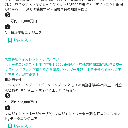
開発におけるテストをきちんと行える ・Pythonが書けて、オブジェクト指向
がわかる ・一通りの機械学習・深層学習の知識がある
600
万円〜
1,000
万円
AI・機械学習エンジニア
お気に入り
株式会社ベイカレント・テクノロジー
【データエンジニア】平均年収1,100万円超／平均残業時間22hで給与とワー
クライフバランスを両立できる環境／ワンプール制による多様な業界への案
件アサインが可能です
■必須条件
・システムエンジニア/データエンジニアとしての実務経験4年目以上 ・社会
人経験4年目年以上 ・大学卒以上または高専卒
600
万円〜
2,000
万円
プロジェクトマネージャー(PM), プロジェクトリーダー(PL), ITコンサルタン
ト, データエンジニア
お気に入り