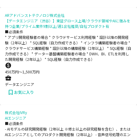
ARアドバンストテクノロジ株式会社
【データエンジニア（渋谷）】東証グロース上場/クラウド領域やAIに強みを
持つ企業/プライム案件9割以上/週1出社推奨/自社プロダクト有
■必須条件
* アプリ開発経験者の場合 * クラウドサービス利用経験 * 設計以降の開発経
験（2年以上） * SQL経験（自力作成できる） * インフラ構築経験者の場合 *
クラウドサービス構築経験 * 設計以降の構築経験（2年以上） * SQL経験（自
力作成できる） * データー基盤構築経験者の場合 * DWH、BI、ETLを利用し
た開発経験（2年以上） * SQL経験（自力作成できる）
450
万円〜
1,500
万円
データエンジニア
お気に入り
株式会社IVRy
AIエンジニア
■必須条件
- AIモデルの研究開発経験（2年以上 ※修士以上の研究経験を含む）、または
AIエンジニアとしてのプロダクト開発経験（2年以上） - 音声信号処理のエン