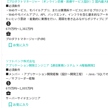
【プロダクトマネージャー（オンライン診療・医療サービス設計）】国内最大
■必須条件
・Webサービス、モバイルアプリ、または業務系サービスにおけるプロジェ
・Webやモバイルアプリ、API、バックエンド、インフラを含む基本的なア
たいという意欲 ・能動的に業務を行い、周囲を巻き込みながらポジティブに
679
万円〜
1,382
万円
プロダクトマネージャー(PdM)
お気に入り
ソフトバンク株式会社
アプリケーション開発エンジニア【通信業務システム × AI駆動開発】
■必須条件
■メンバー ・アプリケーション開発経験（設計～開発工程） ・Java／SQLで
ー／サブリーダー経験
679
万円〜
1,005
万円
サーバーサイドエンジニア
お気に入り