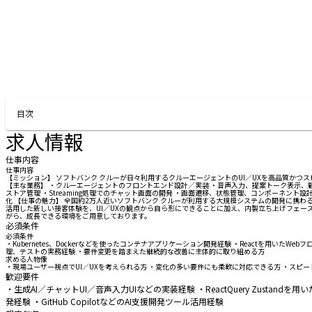
目次
求人情報
仕事内容
仕事内容
【ミッション】 ソフトバンク クルーが日々利用するクルーエージェントのUI／UXを高品質か
【主な業務】 ・クルーエージェントのフロントエンド設計／実装 ・音声入力、提案トーク表示、顧客情報表
ストア管理 ・Streaming処理でのチャット画面の開発 ・画面遷移、状態管理、コンポーネント
化 【仕事の魅力】 全国約2万人近いソフトバンク クルーが利用する大規模システムの開発に携
活用した新しい接客体験を、UI／UXの観点から自ら形にできることに加え、内製立ち上げフェーズなら
がら、成長できる環境をご用意しております。
必須条件
必須条件
・Kubernetes、Dockerなどを使ったコンテナアプリケーション開発経験 ・Reactを用いたWeb
理、テストの実務経験 ・要件変更を踏まえた継続的な改善に主体的に取り組める方
求める人物像
・現場ユーザー視点でUI／UXを考えられる方 ・変化の多い要件にも柔軟に対応できる方 ・スピ
歓迎要件
・生成AI／チャットUI／音声入力UIなどの実装経験 ・ReactQuery Zustan
発経験 ・GitHub CopilotなどのAI支援開発ツール活用経験