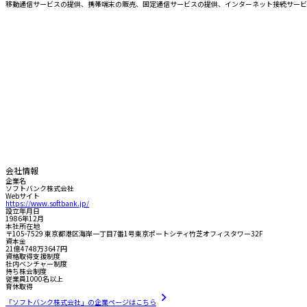
移動通信サービスの提供、携帯端末の販売、固定通信サービスの提供、インターネット接続サービ
会社情報
企業名
ソフトバンク株式会社
Webサイト
https://www.softbank.jp/
設立年月日
1986年12月
本社所在地
〒105-7529 東京都港区海岸一丁目7番1号東京ポートシティ竹芝オフィスタワー32F
資本金
21億4748万3647円
資格取得支援制度
社内ベンチャー制度
持ち株会制度
従業員1000名以上
育休取得
「ソフトバンク株式会社」の企業ページはこちら