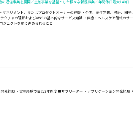
級の通信事業を展開／主軸事業を基盤とした様々な新規事業／年間休日最大140日
クトマネジメント、またはプロダクトオーナーの経験 ・企画、要件定義、設計、開
ーキテクチャの理解およびAWSの基本的なサービス知識 ・医療・ヘルスケア領域の
プロジェクトを前に進められること
の開発経験 ・実務経験の目安3年程度 ■サブリーダー ・アプリケーション開発経験（