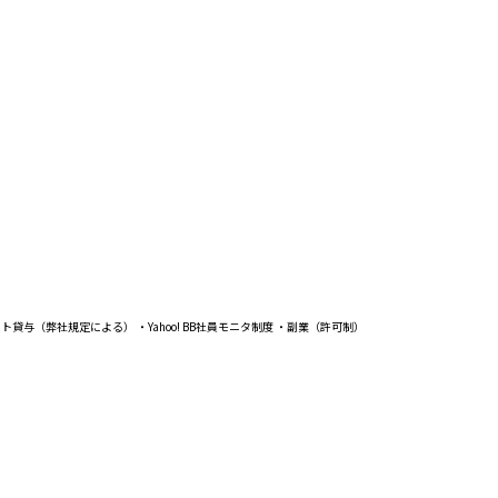
（弊社規定による） ・Yahoo! BB社員モニタ制度 ・副業（許可制）