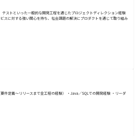
発、テストといった一般的な開発工程を通じたプロジェクトディレクション経験
サービスに対する強い関心を持ち、社会課題の解決にプロダクトを通じて取り組み
要件定義〜リリースまで全工程の経験） ・Java／SQLでの開発経験 ・リーダ