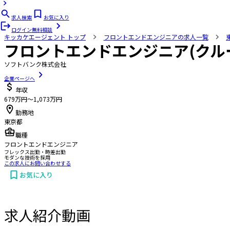
求人検索
お気に入り
ログイン
無料相談
キッカケエージェント
トップ
フロントエンドエンジニアの求人一覧
フロントエンドエンジニア(クル
ソフトバンク株式会社
企業ページへ
年収
679万円〜1,073万円
勤務地
東京都
職種
フロントエンドエンジニア
フレックス出勤・時差出勤
モダンな技術を採用
この求人にお問い合わせする
お気に入り
求人紹介動画
お問い合わせする