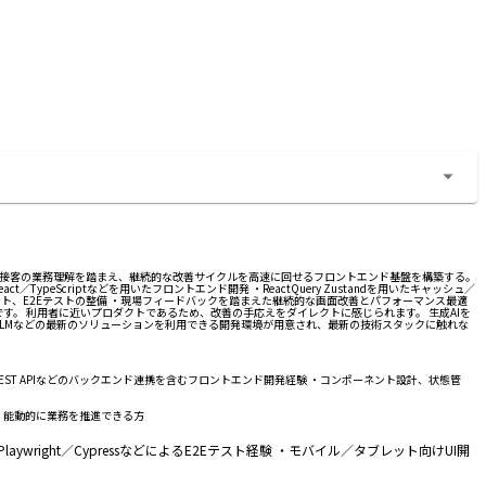
店舗接客の業務理解を踏まえ、継続的な改善サイクルを高速に回せるフロントエンド基盤を構築する。
Scriptなどを用いたフロントエンド開発 ・ReactQuery Zustandを用いたキャッシュ／
Iテスト、E2Eテストの整備 ・現場フィードバックを踏まえた継続的な画面改善とパフォーマンス最適
す。 利用者に近いプロダクトであるため、改善の手応えをダイレクトに感じられます。 生成AIを
bookLMなどの最新のソリューションを利用できる開発環境が用意され、最新の技術スタックに触れな
装経験 ・REST APIなどのバックエンド連携を含むフロントエンド開発経験 ・コンポーネント設計、状態管
、能動的に業務を推進できる方
ywright／CypressなどによるE2Eテスト経験 ・モバイル／タブレット向けUI開