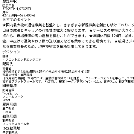
想定年収
想定年収
679万円〜1,073万円
月給
427,250円〜597,400円
おすすめポイント
★国内最大級の通信事業を基盤とし、さまざまな新規事業を創出し続けており、
自身の成長とキャリアの可能性の拡大に繋がります。 ★サービスの規模が大きく
点から、市場価値の高い経験を積むことができます。 ★年間休日数 124日に加え
能、中抜けで通院やお子様の送り迎えなども柔軟にできる環境です。 ★新規ビジ
なる事業成長のため、現在技術者を積極採用しております。
ポジション
職種
・フロントエンドエンジニア
配属先
部署名
技術統括 ﾋﾞｼﾞﾈｽｼｽﾃﾑ開発本部 ﾃﾞｼﾞﾀﾙｶｽﾀﾏｰｹｱ統括部 ｶｽﾀﾏｰｻｰﾋﾞｽ部
部署の特徴・業務環境
【採用部門 概要】 本部門では、店舗接客領域のDXを推進し、クルーエージェントを中心とした
援するプラットフォームです。 Ph2では、提案トーク／訴求ポイント出力、音声入力、顧客情報取
開発環境
開発言語
TypeScript
フレームワーク
React
雇用形態
雇用形態
正社員
勤務形態
勤務形態
フレックスタイム制
予定勤務地
予定勤務地