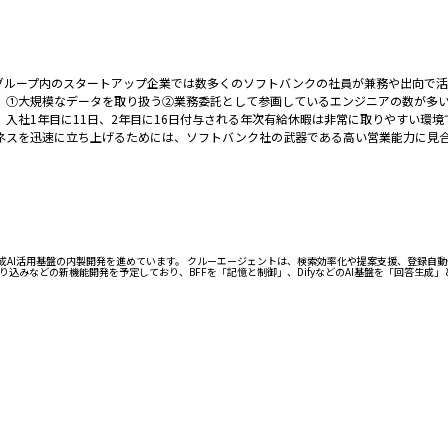
グループ内のスタートアップ企業では数多くのソフトバンクの社員が兼務や出向で活
、①大規模なデータを取り扱う②業務委託として参画しているエンジニアの数が多い
、入社1年目に11日、2年目に16日付与される年次有給休暇は非常に取りやすい環境
ネスを迅速に立ち上げるためには、ソフトバンク社の武器である高い営業能力に見合
生成AI活用基盤の内製開発を進めています。 クルーエージェントは、検索効率化や提案支援、登録自
り込みなどの新機能開発を予定しており、BFFを「記憶と制御」、DifyなどのAI基盤を「回答生