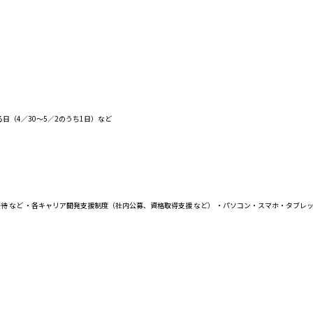
日（4／30〜5／2のうち1日）など
など ・各キャリア開発支援制度（社内公募、資格取得支援 など） ・パソコン・スマホ・タブレット貸与