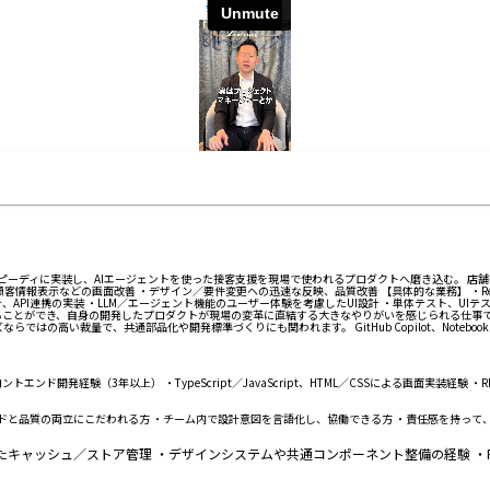
つスピーディに実装し、AIエージェントを使った接客支援を現場で使われるプロダクトへ磨き込む。 
示などの画面改善 ・デザイン／要件変更への迅速な反映、品質改善 【具体的な業務】 ・React／Type
設計、API連携の実装 ・LLM／エージェント機能のユーザー体験を考慮したUI設計 ・単体テスト、U
わることができ、自身の開発したプロダクトが現場の変革に直結する大きなやりがいを感じられる仕事で
ではの高い裁量で、共通部品化や開発標準づくりにも関われます。 GitHub Copilot、Note
フロントエンド開発経験（3年以上） ・TypeScript／JavaScript、HTML／CSSによる画面実
ードと品質の両立にこだわれる方 ・チーム内で設計意図を言語化し、協働できる方 ・責任感を持って
dを用いたキャッシュ／ストア管理 ・デザインシステムや共通コンポーネント整備の経験 ・Pla