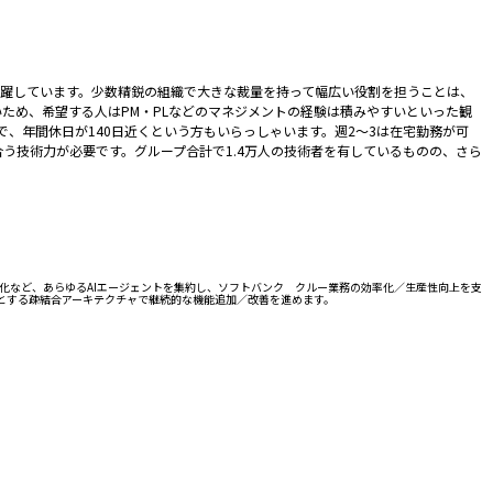
躍しています。少数精鋭の組織で大きな裁量を持って幅広い役割を担うことは、
ため、希望する人はPM・PLなどのマネジメントの経験は積みやすいといった観
で、年間休日が140日近くという方もいらっしゃいます。週2～3は在宅勤務が可
う技術力が必要です。グループ合計で1.4万人の技術者を有しているものの、さら
動化など、あらゆるAIエージェントを集約し、ソフトバンク クルー業務の効率化／生産性向上を支
成」とする疎結合アーキテクチャで継続的な機能追加／改善を進めます。