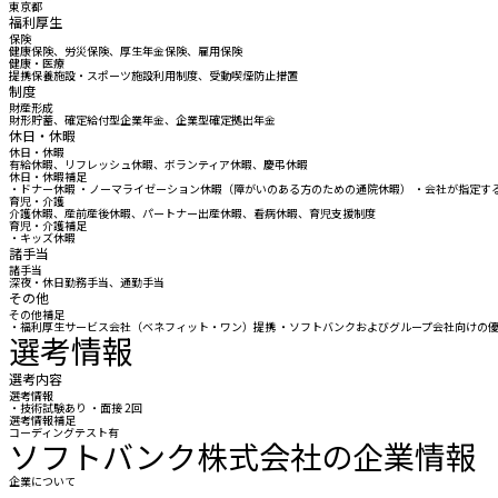
東京都
福利厚生
保険
健康保険、労災保険、厚生年金保険、雇用保険
健康・医療
提携保養施設・スポーツ施設利用制度、受動喫煙防止措置
制度
財産形成
財形貯蓄、確定給付型企業年金、企業型確定拠出年金
休日・休暇
休日・休暇
有給休暇、リフレッシュ休暇、ボランティア休暇、慶弔休暇
休日・休暇補足
・ドナー休暇 ・ノーマライゼーション休暇（障がいのある方のための通院休暇） ・会社が指定する
育児・介護
介護休暇、産前産後休暇、パートナー出産休暇、看病休暇、育児支援制度
育児・介護補足
・キッズ休暇
諸手当
諸手当
深夜・休日勤務手当、通勤手当
その他
その他補足
・福利厚生サービス会社（ベネフィット・ワン）提携 ・ソフトバンクおよびグループ会社向けの優待 
選考情報
選考内容
選考情報
・技術試験あり ・面接 2回
選考情報補足
コーディングテスト有
ソフトバンク株式会社の企業情報
企業について