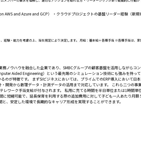
ムメンバーの要求を理解し、適切なアクションを取れる方 ・リーダーシップがあり能動的に行動が
on AWS and Azure and GCP） ・クラウドプロジェクトの基盤リーダ
、経験・能力を考慮の上、当社規定により決定します。 月給：基本給＋各種手当 ※各種手当は、家
所の業務ノウハウを融合した企業であり、SMBCグループの顧客基盤を活用しながら
er Aided Engineering）という最先端のシミュレーション技術にも強みを持
のが特徴です。 まずSIビジネスにおいては、プライムでのERP導入において日本
計・開発から数理データ・計測データの活用まで対応しています。 これら二つの事
ものテレワーク手当支給が付与されます。 私用に充てる時間を半日単位または1時間
時間に短縮可能で、延長保育を利用する際の追加費用に対して子ども一人あたり月額
6時間と、安定した環境で長期的なキャリア形成を実現することができます。