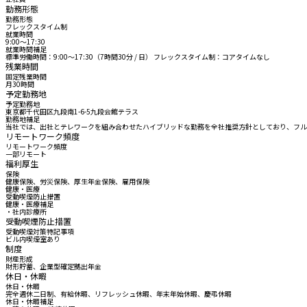
勤務形態
勤務形態
フレックスタイム制
就業時間
9:00〜17:30
就業時間補足
標準労働時間：9:00～17:30（7時間30分 / 日） フレックスタイム制：コアタイムなし
残業時間
固定残業時間
月30時間
予定勤務地
予定勤務地
東京都千代田区九段南1-6-5九段会館テラス
勤務地補足
当社では、出社とテレワークを組み合わせたハイブリッドな勤務を全社推奨方針としており、フル
リモートワーク頻度
リモートワーク頻度
一部リモート
福利厚生
保険
健康保険、労災保険、厚生年金保険、雇用保険
健康・医療
受動喫煙防止措置
健康・医療補足
・社内診療所
受動喫煙防止措置
受動喫煙対策特記事項
ビル内喫煙室あり
制度
財産形成
財形貯蓄、企業型確定拠出年金
休日・休暇
休日・休暇
完全週休二日制、有給休暇、リフレッシュ休暇、年末年始休暇、慶弔休暇
休日・休暇補足