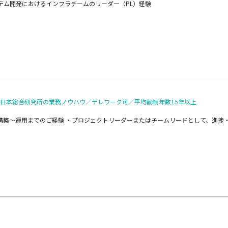
システム開発におけるインフラチームのリーダー（PL）経験
力×日本総合研究所の業務ノウハウ／テレワーク可／平均勤続年数15年以上
計〜構築〜運用までのご経験 ・プロジェクトリーダーまたはチームリードとして、進