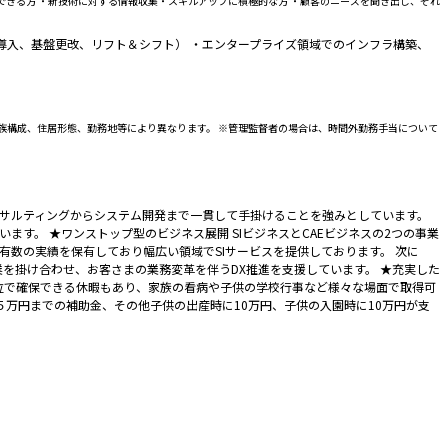
できる方 ・新技術に対する情報収集・スキルアップに積極的な方 ・顧客のニーズを聞き出し、それ
ー経験（新規導入、基盤更改、リフト＆シフト） ・エンタープライズ領域でのインフラ構築、
族構成、住居形態、勤務地等により異なります。 ※管理監督者の場合は、時間外勤務手当について
コンサルティングからシステム開発まで一貫して手掛けることを強みとしています。
っています。 ★ワンストップ型のビジネス展開 SIビジネスとCAEビジネスの2つの事業
有数の実績を保有しており幅広い領域でSIサービスを提供しております。 次に
業を掛け合わせ、お客さまの業務変革を伴うDX推進を支援しています。 ★充実した
単位で確保できる休暇もあり、家族の看病や子供の学校行事など様々な場面で取得可
５万円までの補助金、その他子供の出産時に10万円、子供の入園時に10万円が支