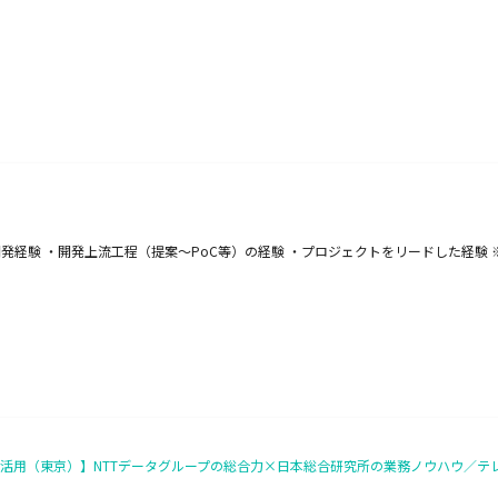
システム開発経験 ・開発上流工程（提案～PoC等）の経験 ・プロジェクトをリードした経
aS活用（東京）】NTTデータグループの総合力×日本総合研究所の業務ノウハウ／テ