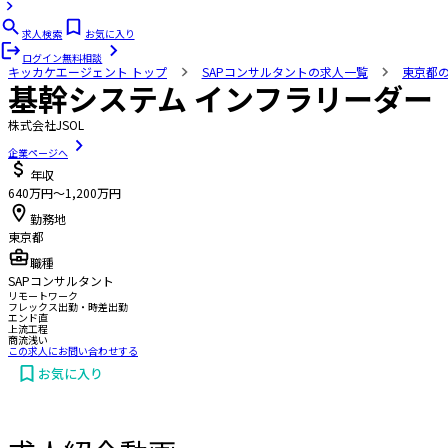
求人検索
お気に入り
ログイン
無料相談
キッカケエージェント
トップ
SAPコンサルタントの求人一覧
東京都
基幹システム インフラリーダー
株式会社JSOL
企業ページへ
年収
640万円〜1,200万円
勤務地
東京都
職種
SAPコンサルタント
リモートワーク
フレックス出勤・時差出勤
エンド直
上流工程
商流浅い
この求人にお問い合わせする
お気に入り
お問い合わせする