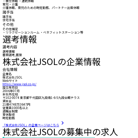
・積立休暇 ・連続休暇
育児・介護
介護休暇、育児のための時短勤務、パートナー出産休暇
諸手当
諸手当
住宅手当
その他
その他補足
・リラクゼーションルーム ・ベネフィットステーション等
選考情報
選考内容
選考情報
書類選考,面接
株式会社JSOLの企業情報
会社情報
企業名
株式会社JSOL
Webサイト
https://www.jsol.co.jp/
設立年月日
2006年07月
本社所在地
〒102-0074 東京都千代田区九段南1-6-5九段会館テラス
資本金
21億4748万3647円
従業員1000名以上
退職金制度
育休取得
時短勤務
「株式会社JSOL」の企業ページはこちら
株式会社JSOLの募集中の求人