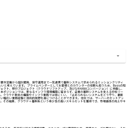
で要件定義から設計開発、保守運用まで一気通貫で基幹システムで求められるミッションクリティ
たいと考えています。 プライムベンダーとしてお客様とのカウンターの役割も担うため、Basisの知
ェクト、移行プロジェクト（クラウドリフトアップ、及びS/4HANAコンバージョン）に参画し、
> 本ポジションでは、単なるインフラ環境構築に留まらず、企業の基幹システムを支える中核リー
す。クラウド単体の構築やインフラ業務では得にくい、「止められないシステムをどう守り、最新
い幅広い業務経験と技術的視野を身につけることができます。 他社では、サーバーのセットアッ
す。その結果、クラウド＋基幹系という希少性の高いスキルセットを獲得でき、市場価値の向上やキ