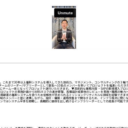
。これまで30年以上基幹システムを導入してきた技術力、マネジメント、コンサルティングの３軸
isチームのリーダー/サブリーダーとして数名～10名のメンバーを率いてプロジェクトを推進いただき
チーム一体となってプロジェクト遂行いただきます。 ▼具体的な業務内容 ・SAPの新規導入プロジ
ロジェクトの実施計画からWBSタスクの進捗管理、各種設計成果物のレビューを実施 <職務の魅力
規模顧客の基幹システムを扱うため信頼性が求められるミッションクリティカルな領域を経験できま
領域のメンバーと密に連携しながら、設計・構築・運用改善まで関与するため、インフラ視点に閉じな
ンではシステム全体を俯瞰し、長期的に価値を出し続けるインフラリーダーとしての成長が可能で