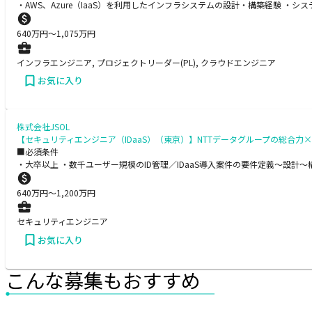
・AWS、Azure（IaaS）を利用したインフラシステムの設計・構築経験 ・
640
万円〜
1,075
万円
インフラエンジニア, プロジェクトリーダー(PL), クラウドエンジニア
お気に入り
株式会社JSOL
【セキュリティエンジニア（IDaaS）（東京）】NTTデータグループの総合
■必須条件
・大卒以上 ・数千ユーザー規模のID管理／IDaaS導入案件の要件定義〜設
640
万円〜
1,200
万円
セキュリティエンジニア
お気に入り
こんな募集もおすすめ