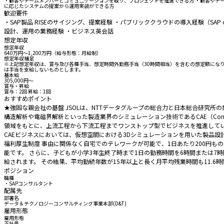
・顧客やチームメンバーとコミュ二ケーションを取り、プロジェクトを推進できる方 ・顧客やチー
に応じたシステムの提案から運用実装ができる方
歓迎要件
・SAP製品 RISEのサイジング、提案経験 ・パブリッククラウドの導入経験（SAP 
設計、運用の業務経験 ・ビジネス英会話
想定年収
想定年収
640万円〜1,200万円（給与形態：月給制）
想定年収補足
※上記想定年収は、賞与及び各種手当、想定時間外勤務手当（30時間相当）を含むの想定額になり
は手当を支給しないものとします。
基本給
305,000円〜
賞与・昇給
賞与：2回 昇給：1回
おすすめポイント
★強固な親会社の基盤 JSOLは、NTTデータグループの総合力と日本総合研究
構造解析や電磁界解析といった製造業界のシミュレーション技術であるCAE（Comput
領域をもとに、上流工程から下流工程までワンストップ型でビジネスを推進している
CAEビジネスにおいては、仮想空間における3Dシミュレーションを用いた製品設
福利厚生制度 事由に関係なく自宅でのテレワークが可能で、1日あたり200円
能です。 さらに、子どもが小学3年生終了時まで1日の勤務時間を6時間または7
給されます。 その結果、平均勤続年数が15年以上と長く月平均残業時間も11.
ポジション
職種
・SAPコンサルタント
配属先
部署名
データ＆テクノロジーコンサルティング事業本部(D&T)
雇用形態
雇用形態
正社員