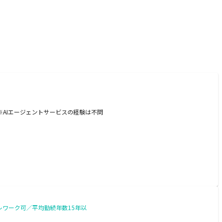
験 ※AIエージェントサービスの経験は不問
レワーク可／平均勤続年数15年以