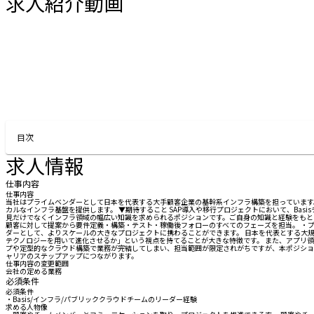
求人紹介動画
目次
求人情報
仕事内容
仕事内容
当社はプライムベンダーとして日本を代表する大手顧客企業の基幹系インフラ構築を担っています
カルなインフラ基盤を提供します。 ▼期待すること SAP導入や移行プロジェクトにおいて、Bas
見だけでなくインフラ領域の幅広い知識を求められるポジションです。ご自身の知識と経験をもとに
顧客に対して提案から要件定義・構築・テスト・稼働後フォローのすべてのフェーズを担当。 ・プ
ダーとして、よりスケールの大きなプロジェクトに携わることができます。 日本を代表とする大
テクノロジーを用いて進化させるか」という視点を持てることが大きな特徴です。 また、アプリ
プや定型的なクラウド構築で業務が完結してしまい、担当範囲が限定されがちですが、本ポジショ
ャリアのステップアップにつながります。
仕事内容の変更範囲
会社の定める業務
必須条件
必須条件
・Basis/インフラ/パブリッククラウドチームのリーダー経験
求める人物像