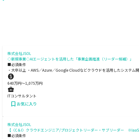
株式会社JSOL
◇新規事業◇AIエージェントを活用した「事業企画推進（リーダー候補）」
■必須条件
・大卒以上 ・AWS／Azure／Google Cloudなどクラウドを活用した
640
万円〜
1,075
万円
ITコンサルタント
お気に入り
株式会社JSOL
【〈C＆I〉クラウドエンジニア/プロジェクトリーダー・サブリーダー ※Ia
■必須条件