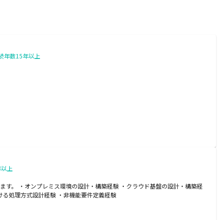
続年数15年以上
年以上
ています。 ・オンプレミス環境の設計・構築経験 ・クラウド基盤の設計・構築経
owにおける処理方式設計経験 ・非機能要件定義経験