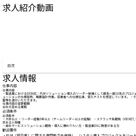
求人紹介動画
お問い合わせする
目次
求人情報
仕事内容
仕事内容
・製造業におけるDX対応：PLMソリューション導入のリーダー候補として数名～数10名のプロ
ューションの仕様習熟、概要設計作業。協業者への仕様伝達、受入テストを想定しています。 ・
整等を遂行いただきます。
仕事内容の変更範囲
会社の定める業務
必須条件
必須条件
・大卒以上 ・リーダー経験3年以上（チームリーダー以上の経験） ・スクラッチ系開発（VB.NET, SQL
求める人物像
・自社サービスソリューション開発・導入に携わりたい方 ・製造業DXに熱意がある方
歓迎要件
・PLM（部品表）に関する専門能力を保持し、システム導入プロジェクトをリー