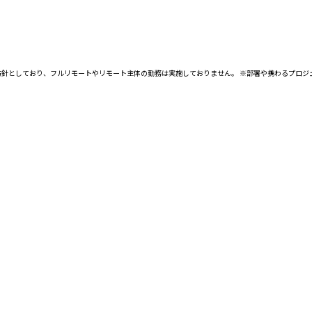
方針としており、フルリモートやリモート主体の勤務は実施しておりません。 ※部署や携わるプロジ