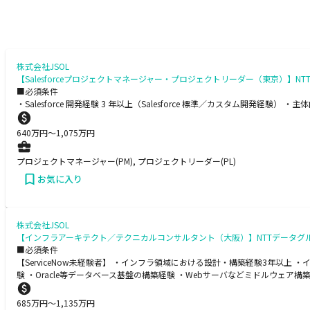
株式会社JSOL
【Salesforceプロジェクトマネージャー・プロジェクトリーダー（東京）
■必須条件
・Salesforce 開発経験 3 年以上（Salesforce 標準／カスタム開発
640
万円〜
1,075
万円
プロジェクトマネージャー(PM), プロジェクトリーダー(PL)
お気に入り
株式会社JSOL
【インフラアーキテクト／テクニカルコンサルタント（大阪）】NTTデータグ
■必須条件
【ServiceNow未経験者】 ・インフラ領域における設計・構築経験3年以
験 ・Oracle等データベース基盤の構築経験 ・Webサーバなどミドルウェア構築経験
685
万円〜
1,135
万円