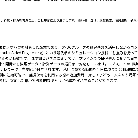
り、経験・能力を考慮の上、当社規定により決定します。 ※各種手当は、家族構成、住居形態、勤務
所の業務ノウハウを融合した企業であり、SMBCグループの顧客基盤を活用しながら
er Aided Engineering）という最先端のシミュレーション技術にも強みを持
のが特徴です。 まずSIビジネスにおいては、プライムでのERP導入において日本
計・開発から数理データ・計測データの活用まで対応しています。 これら二つの事
ものテレワーク手当支給が付与されます。 私用に充てる時間を半日単位または1時間
時間に短縮可能で、延長保育を利用する際の追加費用に対して子ども一人あたり月額
6時間と、安定した環境で長期的なキャリア形成を実現することができます。