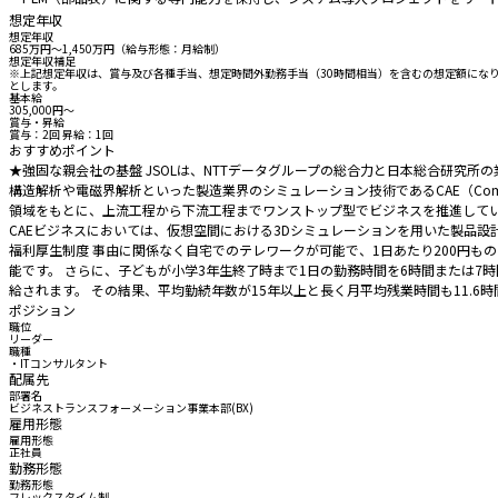
想定年収
想定年収
685万円〜1,450万円（給与形態：月給制）
想定年収補足
※上記想定年収は、賞与及び各種手当、想定時間外勤務手当（30時間相当）を含むの想定額にな
とします。
基本給
305,000円〜
賞与・昇給
賞与：2回 昇給：1回
おすすめポイント
★強固な親会社の基盤 JSOLは、NTTデータグループの総合力と日本総合研究
構造解析や電磁界解析といった製造業界のシミュレーション技術であるCAE（Comput
領域をもとに、上流工程から下流工程までワンストップ型でビジネスを推進している
CAEビジネスにおいては、仮想空間における3Dシミュレーションを用いた製品設
福利厚生制度 事由に関係なく自宅でのテレワークが可能で、1日あたり200円
能です。 さらに、子どもが小学3年生終了時まで1日の勤務時間を6時間または7
給されます。 その結果、平均勤続年数が15年以上と長く月平均残業時間も11.
ポジション
職位
リーダー
職種
・ITコンサルタント
配属先
部署名
ビジネストランスフォーメーション事業本部(BX)
雇用形態
雇用形態
正社員
勤務形態
勤務形態
フレックスタイム制