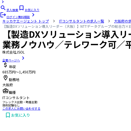
求人検索
お気に入り
ログイン
無料相談
キッカケエージェント
トップ
ITコンサルタントの求人一覧
大阪府の
【製造DXソリューション導入リーダー（大阪）】NTTデータグループの総合力×
【製造DXソリューション導入リ
業務ノウハウ／テレワーク可／平
株式会社JSOL
企業ページへ
年収
685万円〜1,450万円
勤務地
大阪府
職種
ITコンサルタント
フレックス出勤・時差出勤
技術試験なし
この求人にお問い合わせする
お気に入り