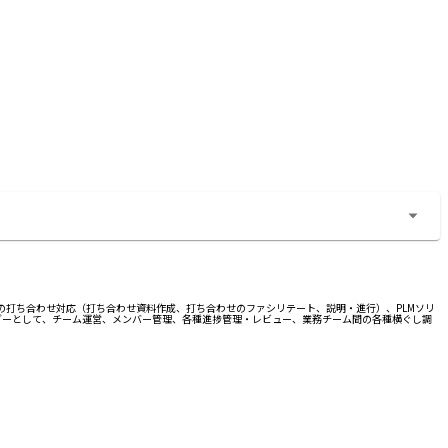
との打ち合わせ対応（打ち合わせ資料作成、打ち合わせのファシリテート、説明・進行）、PLMソリ
ダーとして、チーム運営、メンバー管理、各種進捗管理・レビュー、業務チーム間の各種横ぐし調