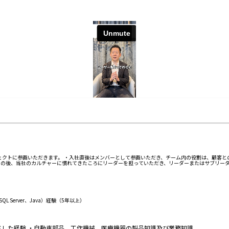
ジェクトに参画いただきます。 ・入社直後はメンバーとして参画いただき、チーム内の役割は、顧客
その後、当社のカルチャーに慣れてきたころにリーダーを担っていただき、リーダーまたはサブリー
 Server、Java）経験（5年以上）
ドした経験 ・自動車部品、工作機械、医療機器の製品知識及び業務知識