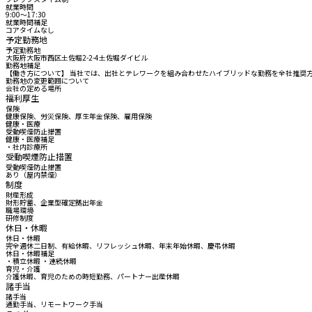
就業時間
9:00〜17:30
就業時間補足
コアタイムなし
予定勤務地
予定勤務地
大阪府大阪市西区土佐堀2-2-4土佐堀ダイビル
勤務地補足
【働き方について】 当社では、出社とテレワークを組み合わせたハイブリッドな勤務を全社推奨
勤務地の変更範囲について
会社の定める場所
福利厚生
保険
健康保険、労災保険、厚生年金保険、雇用保険
健康・医療
受動喫煙防止措置
健康・医療補足
・社内診療所
受動喫煙防止措置
受動喫煙防止措置
あり（屋内禁煙）
制度
財産形成
財形貯蓄、企業型確定拠出年金
職場環境
研修制度
休日・休暇
休日・休暇
完全週休二日制、有給休暇、リフレッシュ休暇、年末年始休暇、慶弔休暇
休日・休暇補足
・積立休暇 ・連続休暇
育児・介護
介護休暇、育児のための時短勤務、パートナー出産休暇
諸手当
諸手当
通勤手当、リモートワーク手当