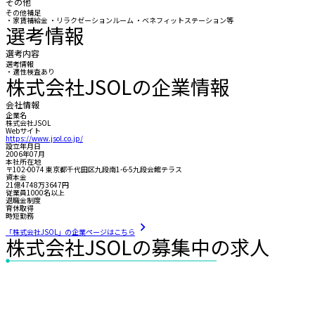
その他
その他補足
・家賃補給金 ・リラクゼーションルーム ・ベネフィットステーション等
選考情報
選考内容
選考情報
・適性検査あり
株式会社JSOLの企業情報
会社情報
企業名
株式会社JSOL
Webサイト
https://www.jsol.co.jp/
設立年月日
2006年07月
本社所在地
〒102-0074 東京都千代田区九段南1-6-5九段会館テラス
資本金
21億4748万3647円
従業員1000名以上
退職金制度
育休取得
時短勤務
「株式会社JSOL」の企業ページはこちら
株式会社JSOLの募集中の求人