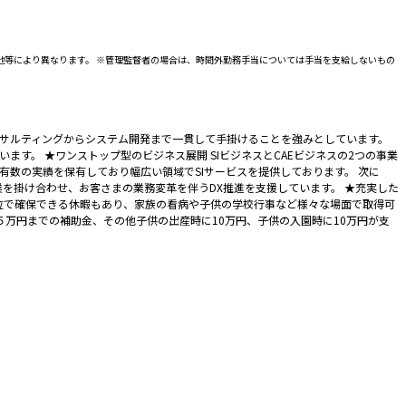
地等により異なります。 ※管理監督者の場合は、時間外勤務手当については手当を支給しないもの
コンサルティングからシステム開発まで一貫して手掛けることを強みとしています。
っています。 ★ワンストップ型のビジネス展開 SIビジネスとCAEビジネスの2つの事業
有数の実績を保有しており幅広い領域でSIサービスを提供しております。 次に
業を掛け合わせ、お客さまの業務変革を伴うDX推進を支援しています。 ★充実した
単位で確保できる休暇もあり、家族の看病や子供の学校行事など様々な場面で取得可
５万円までの補助金、その他子供の出産時に10万円、子供の入園時に10万円が支