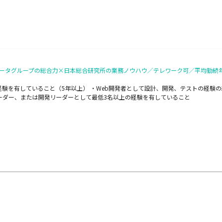
データグループの総合力×日本総合研究所の業務ノウハウ／テレワーク可／平均勤続年
経験を有していること（5年以上） ・Web開発者として設計、開発、テストの経験
ーダー、または開発リーダーとして最低3名以上の経験を有していること