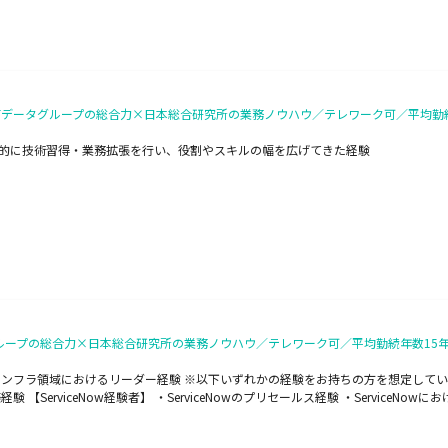
】NTTデータグループの総合力×日本総合研究所の業務ノウハウ／テレワーク可／平均勤
経験） ・主体的に技術習得・業務拡張を行い、役割やスキルの幅を広げてきた経験
ループの総合力×日本総合研究所の業務ノウハウ／テレワーク可／平均勤続年数15
上 ・インフラ領域におけるリーダー経験 ※以下いずれかの経験をお持ちの方を想定し
 【ServiceNow経験者】 ・ServiceNowのプリセールス経験 ・ServiceN