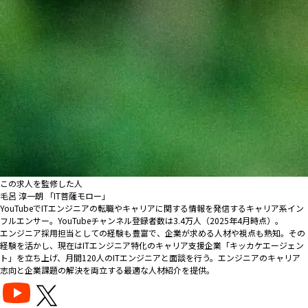
この求人を監修した人
毛呂 淳一朗 「IT菩薩モロー」
YouTubeでITエンジニアの転職やキャリアに関する情報を発信するキャリア系イン
フルエンサー。YouTubeチャンネル登録者数は3.4万人（2025年4月時点）。
エンジニア採用担当としての経験も豊富で、企業が求める人材や視点も熟知。その
経験を活かし、現在はITエンジニア特化のキャリア支援企業「キッカケエージェン
ト」を立ち上げ、月間120人のITエンジニアと面談を行う。エンジニアのキャリア
志向と企業課題の解決を両立する最適な人材紹介を提供。