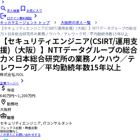
求人検索
お気に入り
ログイン
無料相談
キッカケエージェント
トップ
大阪府の求人一覧
【セキュリティエンジニア(CSIRT/運用支援)（大阪）】NTTデータグループの総合
力×日本総合研究所の業務ノウハウ／テレワーク可／平均勤続年数15年以上
【セキュリティエンジニア(CSIRT/運用支
援)（大阪）】NTTデータグループの総合
力×日本総合研究所の業務ノウハウ／テ
レワーク可／平均勤続年数15年以上
株式会社JSOL
企業ページへ
年収
640万円〜1,200万円
勤務地
大阪府
職種
セキュリティエンジニア, ITコンサルタント
フレックス出勤・時差出勤
技術試験なし
この求人にお問い合わせする