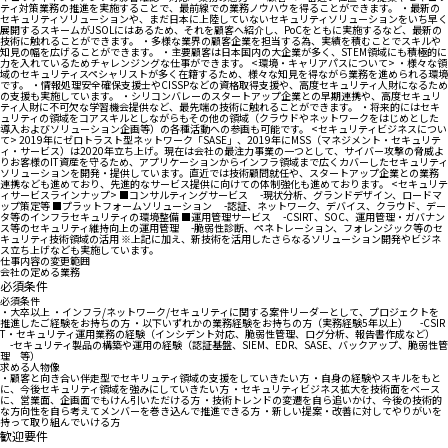
ティ対策業務の推進を実施することで、最前線での業務ノウハウを得ることができます。 ・最新の
セキュリティソリューションや、まだ日本に上陸していないセキュリティソリューションをいち早く
展開するスキームがJSOLにはあるため、それを顧客へ紹介し、PoCをともに実施するなど、最新の
技術に触れることができます。 ・多様な業界の顧客企業を担当する為、実績を積むことでスキルや
知見の幅を広げることができます。 ・主要顧客は日本国内の大企業が多く、STEM領域にも積極的に
力を入れているためチャレンジングな仕事ができます。 <環境・キャリアパスについて> ・様々な領
域のセキュリティスペシャリストが多く在籍するため、様々な知見を得ながら業務を進められる環境
です。 ・情報処理安全確保支援士やCISSPなどの資格取得支援や、高度セキュリティ人財になるため
の支援も実施しています。 ・シリコンバレーのスタートアップ企業との早期連携や、高度セキュリ
ティ人財に不可欠な学習機会提供など、最先端の技術に触れることができます。 ・将来的にはセキ
ュリティの領域をコアスキルとしながらもその他の領域（クラウドやネットワークをはじめとした
導入およびソリューション企画等）の各種活動への参画も可能です。 <セキュリティビジネスについ
て> 2019年にゼロトラスト型ネットワーク「SASE」、2019年にMSS（マネジメント・セキュリテ
ィ・サービス）は2020年立ち上げ。現在は会社の最注力事業の一つとして、サイバー攻撃の脅威よ
りお客様のIT資産を守るため、アプリケーションからインフラ領域まで広くカバーしたセキュリティ
ソリューションを開発・提供しています。直近では技術顧問就任や、スタートアップ企業との業務
連携なども進めており、先進的なサービス提供に向けての体制強化も進めております。 <セキュリテ
ィサービスラインナップ> ■コンサルティングサービス -現状分析、グランドデザイン、ロードマ
ップ策定等 ■プラットフォームソリューション -認証、ネットワーク、デバイス、クラウド、デー
タ等のインフラセキュリティの環境整備 ■運用管理サービス -CSIRT、SOC、運用管理・ガバナン
ス等のセキュリティ維持向上の運用管理 -脆弱性診断、ペネトレーション、フォレンジック等のセ
キュリティ技術領域の活用 ※上記に加え、新技術を活用したさらなるソリューション開発やビジネ
ス立ち上げなども実施しています。
仕事内容の変更範囲
会社の定める業務
必須条件
必須条件
・大卒以上 ・インフラ/ネットワーク/セキュリティに関する案件リーダーとして、プロジェクトを
推進したご経験をお持ちの方 ・以下いずれかの業務経験をお持ちの方（実務経験5年以上） -CSIR
T・セキュリティ運用業務の経験（インシデント対応、脆弱性管理、ログ分析、報告書作成など）
-セキュリティ製品の構築や運用の経験（認証基盤、SIEM、EDR、SASE、バックアップ、脆弱性管
理 等）
求める人物像
・顧客と向き合い伴走型でセキリュティ領域の支援をしていきたい方 ・自身の経験やスキルをもと
に、今後セキュリティ領域を強みにしていきたい方 ・セキュリティビジネス拡大を技術面をベース
に、営業面、企画面でもけん引いただける方 ・技術トレンドの変遷を自ら追いかけ、今後の技術的
な方向性を自ら考えてメンバーを巻き込んで推進できる方 ・新しい提案・改善に対してやりがいを
持って取り組んでいける方
歓迎要件