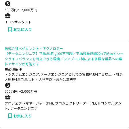
600
万円〜
2,000
万円
ITコンサルタント
お気に入り
株式会社ベイカレント・テクノロジー
【データエンジニア】平均年収1,100万円超／平均残業時間22hで給与とワー
クライフバランスを両立できる環境／ワンプール制による多様な業界への案
件アサインが可能です
■必須条件
・システムエンジニア/データエンジニアとしての実務経験4年目以上 ・社会
人経験4年目年以上 ・大学卒以上または高専卒
600
万円〜
2,000
万円
プロジェクトマネージャー(PM), プロジェクトリーダー(PL), ITコンサルタン
ト, データエンジニア
お気に入り