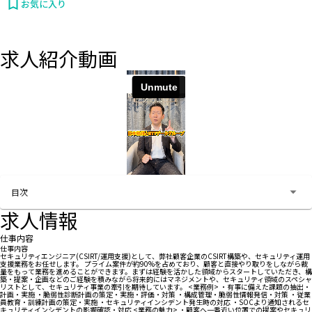
お気に入り
求人紹介動画
お問い合わせする
目次
求人情報
仕事内容
仕事内容
セキュリティエンジニア(CSIRT/運用支援)として、弊社顧客企業のCSIRT構築や、セキュリティ運用
支援業務をお任せします。 プライム案件が約90%を占めており、顧客と直接やり取りをしながら裁
量をもって業務を進めることができます。まずは経験を活かした領域からスタートしていただき、構
築・提案・企画などのご経験を積みながら将来的にはマネジメントや、セキュリティ領域のスペシャ
リストとして、セキュリティ事業の牽引を期待しています。 <業務例> ・有事に備えた課題の抽出・
計画・実施 ・脆弱性診断計画の策定・実施・評価・対策 ・構成管理・脆弱性情報発信・対策 ・従業
員教育・訓練計画の策定・実施 ・セキュリティインシデント発生時の対応 ・SOCより通知されるセ
キュリティインシデントの影響確認・対応 <業務の魅力> ・顧客へ一番近い位置での提案やセキュリ