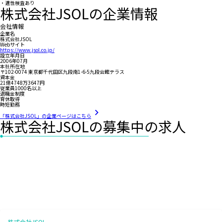
・適性検査あり
株式会社JSOLの企業情報
会社情報
企業名
株式会社JSOL
Webサイト
https://www.jsol.co.jp/
設立年月日
2006年07月
本社所在地
〒102-0074 東京都千代田区九段南1-6-5九段会館テラス
資本金
21億4748万3647円
従業員1000名以上
退職金制度
育休取得
時短勤務
「株式会社JSOL」の企業ページはこちら
株式会社JSOLの募集中の求人
株式会社JSOL