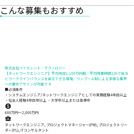
こんな募集もおすすめ
株式会社ベイカレント・テクノロジー
【ネットワークエンジニア】平均年収1,100万円超／平均残業時間22hで給与
とワークライフバランスを両立できる環境／ワンプール制による多様な業界
への案件アサインが可能です
■必須条件
・システムエンジニア/ネットワークエンジニアとしての実務経験4年目以上
・社会人経験4年目年以上 ・大学卒以上または高専卒
600
万円〜
2,000
万円
ネットワークエンジニア, プロジェクトマネージャー(PM), プロジェクトリー
ダー(PL), ITコンサルタント