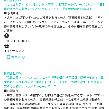
【セキュリティコンサルタント（東京）】NTTデータグループの総合力×日本
総合研究所の業務ノウハウ／テレワーク可／平均勤続年数15年以上
■必須条件
・大卒以上 以下いずれかのご経験をお持ちの方（実務経験5年以上） ・サイ
バーセキュリティ領域のコンサルティング・導入のご経験 ・ネットワークの
基本的知識およびサイバー攻撃の手段を理解し、その対策を業務で実施した
ご経験
800
万円〜
1,200
万円
ITコンサルタント
お気に入り
株式会社JSOL
【品質管理（QA/QC）エンジニア◇世界の電気機器設計・開発を支える◇電
磁界解析ソフトウェア（東京）】NTTデータグループの総合力×日本総合研
究所の業務ノウハウ／テレワーク可／平均
■必須条件
・中学、高校レベルの数学および物理の基礎知識を有する方 ・以下いずれか
の業務経験をお持ちの方 （実務経験5年以上） ―CAE解析の経験（事業会
社・開発会社での経験歓迎） ―CAEソフト開発の経験（CAEベンダーでの経
験歓迎） ※選考時に簡単な筆記テストあり - 内容は”選考の流れ”に記載 ※英