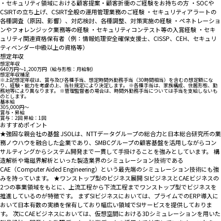
・セキュリティ領域における顧客提案・顧客折衝のご経験をお持ちの方 ・SOCや
CSIRTの立ち上げ、CSIRT全般の運用管理業務のご経験 ・セキュリティアラートの
各種調査（原因、影響）、対応検討、各種調整、対策実施の経験 ・ペネトレーショ
ンやフォレンジック業務等の経験 ・セキュリティコンテスト等の入賞経験 ・セキ
ュリティ関連資格保有者（例：情報処理安全確保支援士、CISSP、CEH、セキュリ
ティベンダー中級以上の資格等）
想定年収
想定年収
640万円〜1,200万円（給与形態：月給制）
想定年収補足
※上記想定年収は、賞与及び各種手当、想定時間外勤務手当（30時間相当）を含むの想定額にな
り、経験・能力を考慮の上、当社規定により決定します。 ※各種手当は、家族構成、住居形態、勤
務地等により異なります。 ※管理監督者の場合は、時間外勤務手当については手当を支給しないも
のとします。
基本給
305,000円〜
賞与・昇給
賞与：2回 昇給：1回
おすすめポイント
★強固な親会社の基盤 JSOLは、NTTデータグループの総合力と日本総合研究所の業
務ノウハウを融合した企業であり、SMBCグループの顧客基盤を活用しながらコン
サルティングからシステム開発まで一貫して手掛けることを強みとしています。 構
造解析や電磁界解析といった製造業界のシミュレーション技術である
CAE（Computer Aided Engineering）という最先端のシミュレーション技術にも強
みを持っています。 ★ワンストップ型のビジネス展開 SIビジネスとCAEビジネスの
2つの事業領域をもとに、上流工程から下流工程までワンストップ型でビジネスを
推進しているのが特徴です。 まずSIビジネスにおいては、プライムでのERP導入に
おいて日本有数の実績を保有しており幅広い領域でSIサービスを提供しておりま
す。 次にCAEビジネスにおいては、仮想空間における3Dシミュレーションを用いた