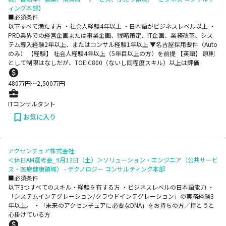
ィング本部】
■必須条件
以下すべて満たす方 ・社会人経験4年以上 ・日本語がビジネスレベル以上 ・
PRD業界での経営企画または事業企画、戦略策定、IT企画、業務改革、シス
テム導入経験2年以上、またはコンサル経験1年以上 ▼名古屋採用要件（Auto
のみ） 【経験】 社会人経験4年以上（5年目以上の方）を前提 【英語】 原則
として制限はなしだが、TOEIC800（ないし同程度スキル）以上は評価
480
万円〜
2,500
万円
ITコンサルタント
お気に入り
アクセンチュア株式会社
＜休日AM選考会_9月12日（土）＞ソリューション・エンジニア（公共サービ
ス・医療健康領域） - テクノロジー コンサルティング本部
■必須条件
以下3つすべてのスキル・経験を有する方 ・ビジネスレベルの日本語能力 ・
「システムインテグレーション/クラウドインテグレーション」の実務経験3
年以上。 ・「未来のアクセンチュアに必要なDNA」をお持ちの方／持とうと
心掛けている方