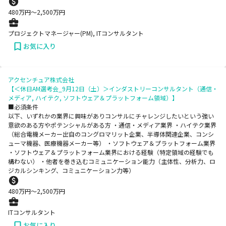
480
万円〜
2,500
万円
プロジェクトマネージャー(PM), ITコンサルタント
お気に入り
アクセンチュア株式会社
【＜休日AM選考会_9月12日（土）＞インダストリーコンサルタント（通信・
メディア, ハイテク, ソフトウェア＆プラットフォーム領域）】
■必須条件
以下、いずれかの業界に興味がありコンサルにチャレンジしたいという強い
意欲のある方やポテンシャルがある方 ・通信・メディア業界 ・ハイテク業界
（総合電機メーカー出自のコングロマリット企業、半導体関連企業、コンシ
ューマ機器、医療機器メーカー等） ・ソフトウェア＆プラットフォーム業界
・ソフトウェア＆プラットフォーム業界における経験（特定領域の経験でも
構わない） ・他者を巻き込むコミュニケーション能力（主体性、分析力、ロ
ジカルシンキング、コミュニケーション力等）
480
万円〜
2,500
万円
ITコンサルタント
お気に入り