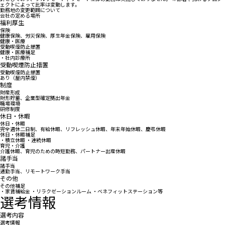
ェクトによって比率は変動します。
勤務地の変更範囲について
会社の定める場所
福利厚生
保険
健康保険、労災保険、厚生年金保険、雇用保険
健康・医療
受動喫煙防止措置
健康・医療補足
・社内診療所
受動喫煙防止措置
受動喫煙防止措置
あり（屋内禁煙）
制度
財産形成
財形貯蓄、企業型確定拠出年金
職場環境
研修制度
休日・休暇
休日・休暇
完全週休二日制、有給休暇、リフレッシュ休暇、年末年始休暇、慶弔休暇
休日・休暇補足
・積立休暇 ・連続休暇
育児・介護
介護休暇、育児のための時短勤務、パートナー出産休暇
諸手当
諸手当
通勤手当、リモートワーク手当
その他
その他補足
・家賃補給金 ・リラクゼーションルーム ・ベネフィットステーション等
選考情報
選考内容
選考情報