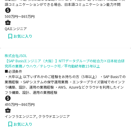
語コミュニケーションができる場合、日本語コミュニケーション能力不問
500
万円〜
865
万円
QAエンジニア
お気に入り
株式会社JSOL
【SAP Basisエンジニア（大阪）】NTTデータグループの総合力×日本総合研
究所の業務ノウハウ／テレワーク可／平均勤続年数15年以上
■必須条件
・大卒以上 以下いずれかのご経験をお持ちの方（5年以上） ・SAP Basisでの
業務経験 ・SAPシステムの保守運用業務 ・エンタープライズ領域でのインフ
ラ構築、設計、運用の業務経験 ・AWS、Azureなどクラウドを利用したイン
フラ構築、設計、運用の業務経験
495
万円〜
860
万円
インフラエンジニア, クラウドエンジニア
お気に入り