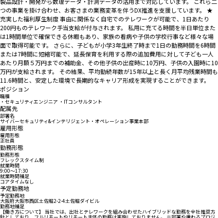
製品設計・開発から数理データ・計測データの活用まで対応しています。 これら二
つの事業を掛け合わせ、お客さまの業務変革を伴うDX推進を支援しています。 ★
充実した福利厚生制度 事由に関係なく自宅でのテレワークが可能で、1日あたり
200円ものテレワーク手当支給が付与されます。 私用に充てる時間を半日単位また
は1時間単位で確保できる休暇もあり、家族の看病や子供の学校行事など様々な場
面で取得可能です。 さらに、子どもが小学3年生終了時まで1日の勤務時間を6時間
または7時間に短縮可能で、延長保育を利用する際の追加費用に対して子ども一人
あたり月額５万円までの補助金、その他子供の出産時に10万円、子供の入園時に10
万円が支給されます。 その結果、平均勤続年数が15年以上と長く月平均残業時間も
11.6時間と、安定した環境で長期的なキャリア形成を実現することができます。
ポジション
職種
・セキュリティエンジニア ・ITコンサルタント
配属先
部署名
サイバーセキュリティ&インテリジェント・オペレーション事業本部
雇用形態
雇用形態
正社員
勤務形態
勤務形態
フレックスタイム制
就業時間
9:00〜17:30
就業時間補足
コアタイムなし
予定勤務地
予定勤務地
大阪府大阪市西区土佐堀2-2-4土佐堀ダイビル
勤務地補足
【働き方について】 当社では、出社とテレワークを組み合わせたハイブリッドな勤務を全社推奨方
針としており、フルリモートやリモート主体の勤務は実施しておりません。 ※部署や携わるプロジ