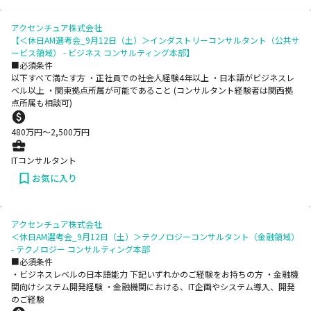
アクセンチュア株式会社
【＜休日AM選考会_9月12日（土）＞インダストリーコンサルタント（公共サ
ービス領域） - ビジネス コンサルティング本部】
■必須条件
以下すべて満たす方 ・正社員での社会人経験4年以上 ・日本語がビジネスレ
ベル以上 ・関東拠点所属が可能であること (コンサルタント経験者は関西拠
点所属も相談可)
480
万円〜
2,500
万円
ITコンサルタント
お気に入り
アクセンチュア株式会社
＜休日AM選考会_9月12日（土）＞テクノロジーコンサルタント（金融領域）
- テクノロジー コンサルティング本部
■必須条件
・ビジネスレベルの日本語能力 下記いずれかのご経験をお持ちの方 ・金融機
関向けシステム開発経験 ・金融機関における、IT企画やシステム導入、開発
のご経験