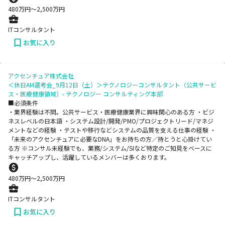
480
万円〜
2,500
万円
ITコンサルタント
お気に入り
アクセンチュア株式会社
＜休日AM選考会_9月12日（土）＞テクノロジーコンサルタント（公共サービ
ス・医療健康領域）- テクノロジー コンサルティング本部
■必須条件
・業界経験は不問。公共サービス・医療健康業界に興味関心のある方 ・ビジ
ネスレベルの日本語 ・システム設計/開発/PMO/プロジェクトリード/マネジ
メントなどの経験 ・テストや移行などシステムの品質を支える仕事の経験 ・
「未来のアクセンチュアに必要なDNA」をお持ちの方／持とうと心掛けてい
る方 ※コンサル未経験でも、業務/システム/SIなど特定のご知見をベースに
キャッチアップし、活躍しているメンバーは多くおります。
480
万円〜
2,500
万円
ITコンサルタント
お気に入り