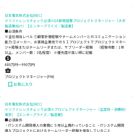
日本電気株式会社(NEC)
※リファレンスチェック必須※DX新規提案プロジェクトマネージャー（大手
製造業向け）【エンタープライズ／製造業】
■必須条件
※主任相当レベル ①顧客折衝経験やチームメンバーとのコミュニケーション
能力 ②メーカー、お客様企業他でのＳＩプロジェクトでプロジェクトマネー
ジャ経験またはチームリーダまたは、サブリーダー経験 （経験年数：1年
以上、メンバー数：3名程度） ※優先度が高い順に記載
680
万円〜
990
万円
プロジェクトマネージャー(PM)
お気に入り
日本電気株式会社(NEC)
※リファレンスチェック必須※プロジェクトマネージャー（生産財・消費財/
東京）【エンタープライズ／製造業】
■必須条件
・ITシステム開発導入の業務に５年以上携わっていること ・ITシステム開発
導入プロジェクトにおけるチームリーダー経験を保有していること