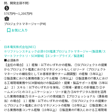
問、開発言語不問）
570
万円〜
1,200
万円
プロジェクトマネージャー(PM)
お気に入り
日本電気株式会社(NEC)
※リファレンスチェック必須※DX推進プロジェクトマネージャー(製造業/ス
マートファクトリ・SCM領域)【エンタープライズ／製造業】
■必須条件
【主任の場合】 １）経験：以下のいずれかの経験。 ①SIプロジェクトの提案
からプロジェクト推進におけるマネジメントもしくはリード（プロジェクト
マネージャの補佐役としてお客様折衝やチーム間調整）の経験（5年以上）
②製造業における業務改善コンサル経験（5年以上） ③製造業のIT導入におけ
る工場現場業務やSCM領域向けの製品紹介・提案・製品サポート経験（5年以
上） ２）スキル：以下のいずれかを保有。 ①現場・顧客との折衝能力 ②チ
ームメンバとのコミュニケーション・リード能力 ③AIやデジタル技術を活用
した業務改善能力 ④チームメンバの育成能力 【プロフェッショナル（課長相
当）の場合】 １）経験：以下のいずれかの経験。 ①SIプロジェクトの提案か
らプロジェクト推進におけるマネジメントの経験（10年以上） ②製造業にお
ける業務改善コンサル経験（10年以上） ③製造業のIT導入における工場現場