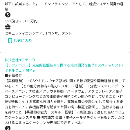
以下に該当すること。 ・インフラエンジニアとして、新規システム開発の経
験
550
万円〜
1,100
万円
セキュリティエンジニア, ITコンサルタント
お気に入り
株式会社NTTデータ
【テクノロジー】先進的基盤技術に関する技術開発を担うITスペシャリスト/
ミドルウェア開発者
■必須条件
【実務経験】 ・OSやミドルウェア領域に関する技術調査や開発経験を有して
いること 【その他分野特有の能力・スキル・経験】 ・分散システム／データ
ベース／コンテナ技術／クラウド基盤／ハードウェアアクセラレータ／量子
コンピューティングなどの技術調査や開発に強い関心を有していること ・IT
技術全般に対する高度な技術力を持ち、高難易度の問題に対して解決する能
力を持つこと。非機能要求を踏まえた質の高い検証を計画し、遂行する能力
を持つこと 【共通的な能力・スキル・経験】 ・業務遂行に適した高いコミュ
ニケーションスキル ■他言語力 英語（電子メールやチケット管理システムに
おけるコミュニケーションが円滑にできるレベル）