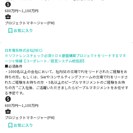
680
万円〜
1,100
万円
プロジェクトマネージャー(PM)
お気に入り
日本電気株式会社(NEC)
※リファレンスチェック必須※ＤＸ基盤構築プロジェクトをリードするマネ
ージャ候補【コーポレート／経営システム統括部】
■必須条件
・1000名以上の会社において、社内SEの立場でPJをリードされたご経験をお
持ちの方。もしくは、Sierやコンサルティングファームの立場でPJをリードさ
れたご経験をお持ちの方 ・5名以上のピープルマネジメントのご経験をお持
ちの方 *ご入社後、ご活躍いただきましたらピープルマネジメントをお任せす
る予定です。
680
万円〜
1,100
万円
プロジェクトマネージャー(PM)
お気に入り