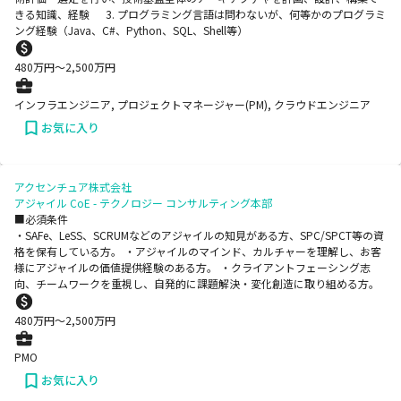
きる知識、経験 3. プログラミング言語は問わないが、何等かのプログラミ
ング経験（Java、C#、Python、SQL、Shell等）
480
万円〜
2,500
万円
インフラエンジニア, プロジェクトマネージャー(PM), クラウドエンジニア
お気に入り
アクセンチュア株式会社
アジャイル CoE - テクノロジー コンサルティング本部
■必須条件
・SAFe、LeSS、SCRUMなどのアジャイルの知見がある方、SPC/SPCT等の資
格を保有している方。 ・アジャイルのマインド、カルチャーを理解し、お客
様にアジャイルの価値提供経験のある方。 ・クライアントフェーシング志
向、チームワークを重視し、自発的に課題解決・変化創造に取り組める方。
480
万円〜
2,500
万円
PMO
お気に入り