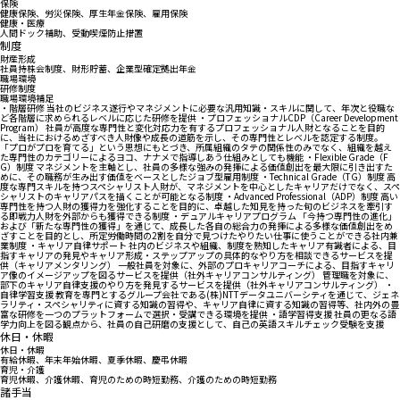
保険
健康保険、労災保険、厚生年金保険、雇用保険
健康・医療
人間ドック補助、受動喫煙防止措置
制度
財産形成
社員持株会制度、財形貯蓄、企業型確定拠出年金
職場環境
研修制度
職場環境補足
・階層研修 当社のビジネス遂行やマネジメントに必要な汎用知識・スキルに関して、年次と役職な
ど各階層に求められるレベルに応じた研修を提供 ・プロフェッショナルCDP（Career Development
Program） 社員が高度な専門性と変化対応力を有するプロフェッショナル人財となることを目的
に、当社におけるめざすべき人財像や成長の道筋を示し、その専門性とレベルを認定する制度。
「プロがプロを育てる」という思想にもとづき、所属組織のタテの関係性のみでなく、組織を越え
た専門性のカテゴリーによるヨコ、ナナメで指導しあう仕組みとしても機能 ・Flexible Grade（F
G）制度 マネジメントを主軸とし、社員の多様な強みの発揮による価値創出を最大限に引き出すた
めに、その職務が生み出す価値をベースとしたジョブ型雇用制度 ・Technical Grade（TG）制度 高
度な専門スキルを持つスペシャリスト人財が、マネジメントを中心としたキャリアだけでなく、スペ
シャリストのキャリアパスを描くことが可能となる制度 ・Advanced Professional（ADP）制度 高い
専門性を持つ人財の獲得力を強化することを目的に、卓越した知見を持った旬のビジネスを牽引す
る即戦力人財を外部からも獲得できる制度 ・デュアルキャリアプログラム 「今持つ専門性の進化」
および「新たな専門性の獲得」を通じて、成長した各自の総合力の発揮による多様な価値創出をめ
ざすことを目的とし、所定労働時間の2割を自分で見つけたやりたい仕事に使うことができる社内兼
業制度 ・キャリア自律サポート 社内のビジネスや組織、制度を熟知したキャリア有識者による、目
指すキャリアの発見やキャリア形成・ステップアップの具体的なやり方を相談できるサービスを提
供（キャリアメンタリング） 一般社員を対象に、外部のプロキャリアコーチによる、目指すキャリ
ア像のイメージアップを図るサービスを提供（社外キャリアコンサルティング） 管理職を対象に、
部下のキャリア自律支援のやり方を発見するサービスを提供（社外キャリアコンサルティング） ・
自律学習支援 教育を専門とするグループ会社である(株)NTTデータユニバーシティを通じて、ジェネ
ラリティ・スペシャリティに資する知識の習得や、キャリア自律に資する知識の習得等、社内外の豊
富な研修を一つのプラットフォームで選択・受講できる環境を提供 ・語学習得支援 社員の更なる語
学力向上を図る観点から、社員の自己研磨の支援として、自己の英語スキルチェック受験を支援
休日・休暇
休日・休暇
有給休暇、年末年始休暇、夏季休暇、慶弔休暇
育児・介護
育児休暇、介護休暇、育児のための時短勤務、介護のための時短勤務
諸手当