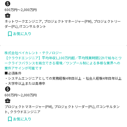
600
万円〜
2,000
万円
ネットワークエンジニア, プロジェクトマネージャー(PM), プロジェクトリー
ダー(PL), ITコンサルタント
お気に入り
株式会社ベイカレント・テクノロジー
【クラウドエンジニア】平均年収1,100万円超／平均残業時間22hで給与とワ
ークライフバランスを両立できる環境／ワンプール制による多様な業界への
案件アサインが可能です
■必須条件
・システムエンジニアとしての実務経験4年目以上 ・社会人経験4年目年以上
・大学卒以上または高専卒
600
万円〜
2,000
万円
プロジェクトマネージャー(PM), プロジェクトリーダー(PL), ITコンサルタン
ト, クラウドエンジニア
お気に入り