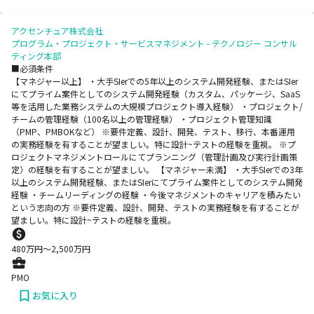
アクセンチュア株式会社
プログラム・プロジェクト・サービスマネジメント - テクノロジー コンサル
ティング本部
■必須条件
【マネジャー以上】 ・大手SIerでの5年以上のシステム開発経験、またはSIer
にてプライム案件としてのシステム開発経験（カスタム、パッケージ、SaaS
等を活用した業務システムの大規模プロジェクト導入経験） ・プロジェクト/
チームの管理経験（100名以上の管理経験） ・プロジェクト管理知識
（PMP、PMBOKなど） ※要件定義、設計、開発、テスト、移行、本番運用
の実務経験を有することが望ましい。特に設計~テストの経験を重視。 ※プ
ロジェクトマネジメントロールにてプランニング（管理計画及び実行計画策
定）の経験を有することが望ましい。 【マネジャー未満】 ・大手SIerでの3年
以上のシステム開発経験、またはSIerにてプライム案件としてのシステム開発
経験 ・チームリーディングの経験 ・今後マネジメントのキャリアを積みたい
という志向の方 ※要件定義、設計、開発、テストの実務経験を有することが
望ましい。特に設計~テストの経験を重視。
480
万円〜
2,500
万円
PMO
お気に入り