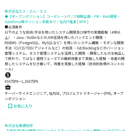
株式会社エス・エム・エス
◆【オープンポジション】コーポレートIT / IT戦略企画・PM・Web開発・
Salesforce等ポジション多数あり / 社内IT推進 [ BPR ]
■必須条件
以下のような技術/手法を用いたシステム開発及び保守の実務経験（4年以
上） ・Java／KotlinなどのJVM言語を用いたバックエンド開発 ・
RDBMS（PostgreSQL、MySQLなど）を用いたシステム構築 ・モダンな開発
手法（CI/CD/TDD/アジャイルなど）の知見 ・Git/Backlogなどのバージョン
管理システム、タスク管理システムを活用した開発 ・開発したものを納品し
て終わり、ではなく運用フェーズでの継続改善まで実施した経験 ・他者の開
発したシステムを引き継いで、改善を実施した経験（技術的負債のコントロ
ール）
650
万円〜
1,300
万円
サーバーサイドエンジニア, 社内SE, プロジェクトマネージャー(PM), オープ
ンポジション
お気に入り
株式会社電通総研
【(東京)製造DX開発プロジェクトマネージャー/システム開発リーダ/ITアーキ