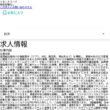
リモートワーク
技術試験なし
この求人にお問い合わせする
お気に入り
お問い合わせする
目次
求人情報
仕事内容
仕事内容
信用組合様向けの複数案件（アプリ、AML、勘定系、資金系など）を横断し、事業全体のQCD管理
と開発プロセスの高度化を支えるPMO業務（開発プロセスの継続的な改善や定着を担うプロジェク
トマネジメントチームのリーダー）を担って頂きます。 具体的には、共通課題の構造整理、品質管
理指標の策定・運用、第三者チェック体制との連携、要件定義〜リリースまでの各工程レビュー支
援、メトリクス収集と分析、PJ横断の人財計画・リスクマネジメントなどを推進していただきます。
また、お客様（信用組合連合会・地域信用組合）との関係も近く、現場の温度感をふまえた対応
や、品質・体制に関する説明支援なども想定されます。 開発を“現場任せ”にせず、再現性ある成功
モデルを共に築き、サステナブルな事業成長を支える中核ポジションです。 【アピールポイント】
当事業部は、地域の暮らしを支える信用組合の課題を、ITを通じて解決することを使命としていま
す。全国の信用組合様にとって、安心して使い続けられるシステム・サービスを提供し続けるた
め、品質・効率・現場起点を両立した開発体制を構築・維持していくことが求められています。 大
規模な基幹系システム開発とクラウドを活用した新規業務システム開発に関する開発マネジメント
を経験でき、PMOのスペシャリストへ成長できる実務機会があります。既存基幹系システムで良好
な関係を構築しているお客様と実現するシステムの将来像を検討しながら、新しいシステムの提供
に携わることができます。 事業部全体の開発を俯瞰し、品質・納期・コストのバランスをとりなが
ら、持続可能な仕組みを築く役割を担っていただきます。お客様も非常に近く、現場との対話から
改善を導く機会も多くあり、チャレンジングでやりがいのある業務に参画頂きながら、市場価値の
高いプロフェッショナルなPM/PMO人財として、ご自身の成長を実感頂けます。 【組織情報】 日本
全国の信用組合が共同利用されるバンキングシステムの開発・運用を担う 【採用背景】 ・基幹系シ
ステム開発と並行して勘定系システムと連携するオープン（クラウド）のサブシステム開発が多数