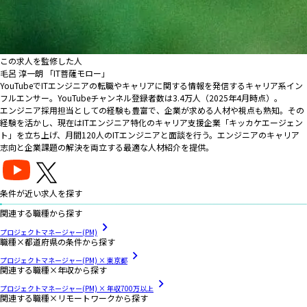
この求人を監修した人
毛呂 淳一朗 「IT菩薩モロー」
YouTubeでITエンジニアの転職やキャリアに関する情報を発信するキャリア系イン
フルエンサー。YouTubeチャンネル登録者数は3.4万人（2025年4月時点）。
エンジニア採用担当としての経験も豊富で、企業が求める人材や視点も熟知。その
経験を活かし、現在はITエンジニア特化のキャリア支援企業「キッカケエージェン
ト」を立ち上げ、月間120人のITエンジニアと面談を行う。エンジニアのキャリア
志向と企業課題の解決を両立する最適な人材紹介を提供。
条件が近い求人を探す
関連する職種から探す
プロジェクトマネージャー(PM)
職種×都道府県の条件から探す
プロジェクトマネージャー(PM) × 東京都
関連する職種×年収から探す
プロジェクトマネージャー(PM) × 年収700万以上
関連する職種×リモートワークから探す