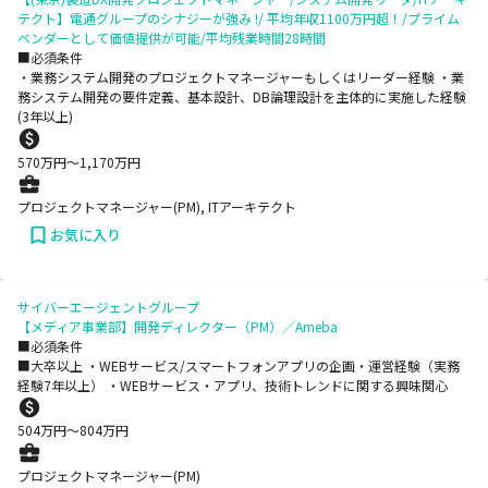
テクト】電通グループのシナジーが強み !/ 平均年収1100万円超！/プライム
ベンダーとして価値提供が可能/平均残業時間28時間
■必須条件
・業務システム開発のプロジェクトマネージャーもしくはリーダー経験 ・業
務システム開発の要件定義、基本設計、DB論理設計を主体的に実施した経験
(3年以上)
570
万円〜
1,170
万円
プロジェクトマネージャー(PM), ITアーキテクト
お気に入り
サイバーエージェントグループ
【メディア事業部】開発ディレクター（PM）／Ameba
■必須条件
■大卒以上 ・WEBサービス/スマートフォンアプリの企画・運営経験（実務
経験7年以上） ・WEBサービス・アプリ、技術トレンドに関する興味関心
504
万円〜
804
万円
プロジェクトマネージャー(PM)