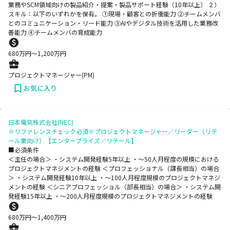
業務やSCM領域向けの製品紹介・提案・製品サポート経験（10年以上） ２）
スキル：以下のいずれかを保有。 ①現場・顧客との折衝能力 ②チームメンバ
とのコミュニケーション・リード能力 ③AIやデジタル技術を活用した業務改
善能力 ④チームメンバの育成能力
680
万円〜
1,200
万円
プロジェクトマネージャー(PM)
お気に入り
日本電気株式会社(NEC)
※リファレンスチェック必須※プロジェクトマネージャー／リーダー（リテ
ール業向け）【エンタープライズ／リテール】
■必須条件
＜主任の場合＞ ・システム開発経験5年以上 ・～50人月程度の規模における
プロジェクトマネジメントの経験 ＜プロフェッショナル（課長相当）の場合
＞ ・システム開発経験10年以上 ・～100人月程度規模のプロジェクトマネジ
メントの経験 ＜シニアプロフェッショル（部長相当）の場合＞ ・システム開
発経験15年以上 ・～200人月程度規模のプロジェクトマネジメントの経験
680
万円〜
1,400
万円