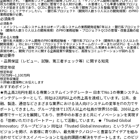
企画検討され、「基幹系システム開発の開発プロセス」と「サブシステム開発の開発プロセス」の
双方の開発プロセスに対して適切に管理できる人財が必要。 ・お客様としても重要な開発プロジェ
クトが並走する形であり、QCDに責任を持って、一人称で開発プロセスを整備/管理できるPMO（S
EPG）としてアサインしたい。 ・銀行系プロジェクト（開発PJ人数５０人以上の開発規模）のPMO
業務経験が必要。
必須条件
必須条件
・メインフレーム系システムまたはオープン系システムの業務開発経験7年以上 ・銀行系プロジェク
ト（開発PJ人数５０人以上の開発規模）のPMO業務経験 ・プロジェクトQCDの管理・改善活動の経
験
求める人物像
・銀行系大規模システム開発のPMO業務経験者 ・「銀行系プロジェクト（開発PJ人数５０人以上の
開発規模）」PJにおいてPMO（プロジェクトマネジメントチームのリーダーまたはSEPG）を一人称
でマネジメントし、開発プロセスの適用や改善を確実に推進/実行した実績をお持ちの方 ・お客様と
直接対峙し、開発プロセスに関する企画提案や調整など、高度なコミュニケーションが図れる方
歓迎要件
・品質保証（レビュー、試験、第三者チェック等）に関する知見
想定年収
想定年収
700万円〜1,100万円
想定年収補足
※詳細は面接時にお伝えします
おすすめポイント
★売上高2兆円を超える専業システムインテグレーター 日本でNo.1の専業システム
インテグレーターとして、同社は2兆円以上の売上高を達成しています。公共、金
融、製造、通信などさまざまな業界における法人向けシステムの変革をITの力でサ
ポートしてきました。グループ全体で13万人以上の社員が世界55か国、200以上の
都市でサービスを展開しており、世界中のお客さまと共にイノベーションを実現す
る「信頼いただけるパートナー」として活動しています。 ★「Trusted Global
Innovator」グループビジョン 同社は「Trusted Global Innovator」というグループ
ビジョンを掲げ、お客様に寄り添い、最先端テクノロジーと豊富なアイデアを組み
合わせてビジネスイノベーションと社会的課題の解決をサポートします。このビジ