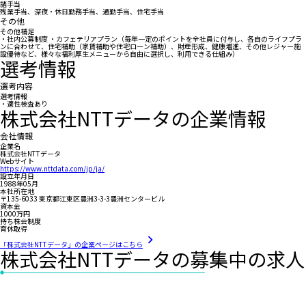
諸手当
残業手当、深夜・休日勤務手当、通勤手当、住宅手当
その他
その他補足
・社内公募制度 ・カフェテリアプラン（毎年一定のポイントを全社員に付与し、各自のライフプラ
ンに合わせて、住宅補助（家賃補助や住宅ローン補助）、財産形成、健康増進、その他レジャー施
設優待など、様々な福利厚生メニューから自由に選択し、利用できる仕組み）
選考情報
選考内容
選考情報
・適性検査あり
株式会社NTTデータの企業情報
会社情報
企業名
株式会社NTTデータ
Webサイト
https://www.nttdata.com/jp/ja/
設立年月日
1988年05月
本社所在地
〒135-6033 東京都江東区豊洲3-3-3豊洲センタービル
資本金
1000万円
持ち株会制度
育休取得
「株式会社NTTデータ」の企業ページはこちら
株式会社NTTデータの募集中の求人