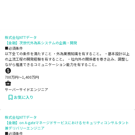
株式会社NTTデータ
【金融】次世代外為系システムの企画・開発
■必須条件
以下全ての条件を満たすこと ・外為業務知識を有すること。 ・基本設計以上
の上流工程の開発経験を有すること。 ・社内外の関係者を巻き込み、調整し
ながら推進できるコミュニケーション能力を有すること。
700
万円〜
1,400
万円
サーバーサイドエンジニア
お気に入り
株式会社NTTデータ
【金融】on A-gateマネージドサービスにおけるセキュリティコンサルタント
兼デリバリーエンジニア
■必須条件