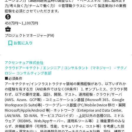
エーション力（課題問題発生時の調整など） ・ベーススキル（前に踏み出す
力/考え抜く力/チームで働く力） ※管理職クラスについて 製造業向けの業務
経験を必須とさせていただきます。
450
万円〜
1,100
万円
プロジェクトマネージャー(PM)
お気に入り
アクセンチュア株式会社
クラウドアーキテクト / エンジニア / コンサルタント（マネジャー） – テクノ
ロジー コンサルティング本部
■必須条件
アーキテクチャ/インフラストラクチャ領域の業務経験があり、以下いずれか
の経験を有する方（AND条件ではなくOR条件） 1. オンプレミス、クラウド問
わず、以下の要件定義、設計、開発、テスト、運用経験 - クラウド/サーバ
(AWS、Azure、GCP等) - コミュニケーション基盤 (Microsoft 365、Google
Workspace (G Suite)等) - ワークプレース基盤 (PC/Mobile Device 移行・展開
Microsoft/Apple/Android 等) - ネットワーク（Enterprise and Data Center、
LAN/WAN、SD-WAN、サービスプロバイダ） - 上記以外の各種OSS、ミドル
ウェア（RDBMS、Web/Appサーバー、運用系ツール等） 2. 機能要件のみな
らず、非機能要件（可用性、性能、セキュリティ、コスト等）を考慮した技
術評価・選定を行い、技術基盤全体のアーキテクチャを計画、設計、構築で