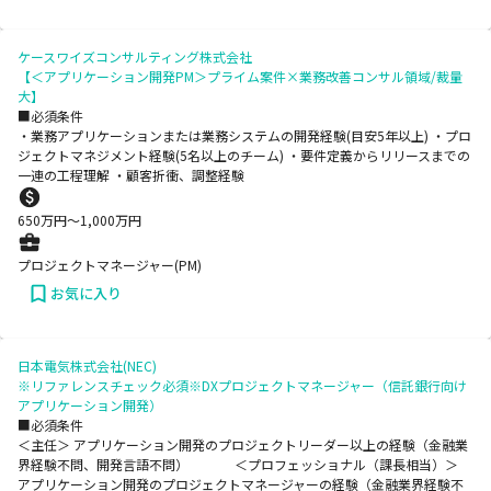
ケースワイズコンサルティング株式会社
【＜アプリケーション開発PM＞プライム案件×業務改善コンサル領域/裁量
大】
■必須条件
・業務アプリケーションまたは業務システムの開発経験(目安5年以上) ・プロ
ジェクトマネジメント経験(5名以上のチーム) ・要件定義からリリースまでの
一連の工程理解 ・顧客折衝、調整経験
650
万円〜
1,000
万円
プロジェクトマネージャー(PM)
お気に入り
日本電気株式会社(NEC)
※リファレンスチェック必須※DXプロジェクトマネージャー（信託銀行向け
アプリケーション開発）
■必須条件
＜主任＞ アプリケーション開発のプロジェクトリーダー以上の経験（金融業
界経験不問、開発言語不問） ＜プロフェッショナル（課長相当）＞
アプリケーション開発のプロジェクトマネージャーの経験（金融業界経験不