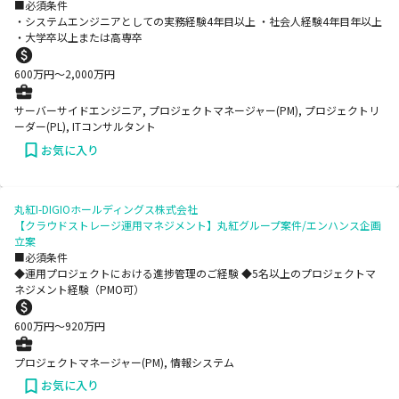
■必須条件
・システムエンジニアとしての実務経験4年目以上 ・社会人経験4年目年以上
・大学卒以上または高専卒
600
万円〜
2,000
万円
サーバーサイドエンジニア, プロジェクトマネージャー(PM), プロジェクトリ
ーダー(PL), ITコンサルタント
お気に入り
丸紅I-DIGIOホールディングス株式会社
【クラウドストレージ運⽤マネジメント】丸紅グループ案件/エンハンス企画
⽴案
■必須条件
◆運用プロジェクトにおける進捗管理のご経験 ◆5名以上のプロジェクトマ
ネジメント経験（PMO可）
600
万円〜
920
万円
プロジェクトマネージャー(PM), 情報システム
お気に入り