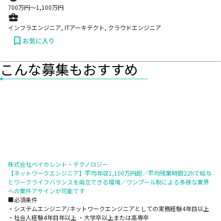
700
万円〜
1,100
万円
インフラエンジニア, ITアーキテクト, クラウドエンジニア
お気に入り
こんな募集もおすすめ
株式会社ベイカレント・テクノロジー
【ネットワークエンジニア】平均年収1,100万円超／平均残業時間22hで給与
とワークライフバランスを両立できる環境／ワンプール制による多様な業界
への案件アサインが可能です
■必須条件
・システムエンジニア/ネットワークエンジニアとしての実務経験4年目以上
・社会人経験4年目年以上 ・大学卒以上または高専卒