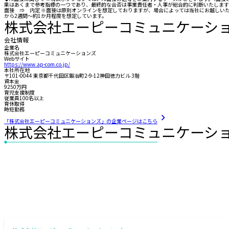
果はあくまで参考指標の一つであり、最終的な合否は事業責任者・人事が総合的に判断いたしますの
面接 ⇒ 内定 ※面接は原則オンラインを想定しておりますが、場合によっては当社にお越しいた
から2週間～約1か月程度を想定しています。
株式会社エーピーコミュニケーシ
会社情報
企業名
株式会社エーピーコミュニケーションズ
Webサイト
https://www.ap-com.co.jp/
本社所在地
〒101-0044 東京都千代田区鍛冶町2-9-12神田徳力ビル 3階
資本金
9250万円
育児支援制度
従業員100名以上
育休取得
時短勤務
「株式会社エーピーコミュニケーションズ」の企業ページはこちら
株式会社エーピーコミュニケーシ