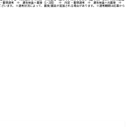
・書類選考 ⇒ 適性検査＋面接（1~2回） ⇒ 内定 ・書類選考 ⇒ 適性検査＋AI面接 ⇒
ざいます。 ※選考状況によって、面接/面談が追加される場合があります。 ※選考期間は応募から