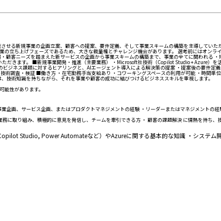
武器に、企業のAI活用を加速させる新規事業の企画立案、顧客への提案、要件定義、そして事業スキームの構築を
業の立ち上げフェーズであるため、大きな裁量権とチャレンジ機会があります。 選考前にはオンライ
顧客ニーズを踏まえた新サービスの企画から事業スキームの構築まで、事業の全てに関われる ・Mic
す。 ■新規事業開発・推進（主要業務） ・Microsoft社技術（Copilot Studio + A
客のビジネス課題に対するヒアリングと、AIエージェント導入による解決策の提案 ・提案後の要件定
技術調査・検証 ■働き方 ・在宅勤務手当支給あり ・コワーキングスペースの利用が可能 ・時間単
ンは、技術知識を持ちながら、それを事業や顧客の成功に結びつけるビジネススキルを重視します。
可能性があります。
事業企画、サービス企画、またはプロダクトマネジメントの経験 ・リーダーまたはマネジメントの経
に業務に取り組み、積極的に意見を発信し、チームを牽引できる方 ・ 顧客の課題解決 に情熱を持ち
Copilot Studio, Power Automateなど）やAzureに関する基本的な