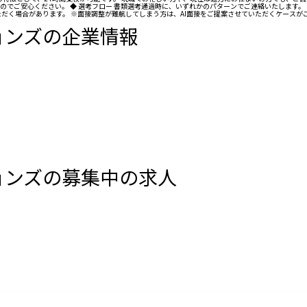
でご安心ください。 ◆ 選考フロー 書類選考通過時に、いずれかのパターンでご連絡いたします。 
だく場合があります。 ※面接調整が難航してしまう方は、AI面接をご提案させていただくケースがご
ョンズの企業情報
ョンズの募集中の求人