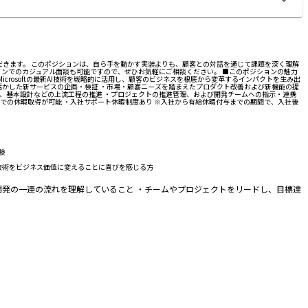
主導していただきます。 このポジションは、自ら手を動かす実装よりも、顧客との対話を通じて課題を深く理解
ンでのカジュアル面談も可能ですので、ぜひお気軽にご相談ください。 ■このポジションの魅力
rosoftの最新AI技術を戦略的に活用し、顧客のビジネスを根底から変革するインパクトを生み出
zure）を活かした新サービスの企画・検証 ・市場・顧客ニーズを踏まえたプロダクト改善および新機能の提
義、基本設計などの上流工程の推進 ・プロジェクトの推進管理、および開発チームへの指示・連携
位での休暇取得が可能 ・入社サポート休暇制度あり ※入社から有給休暇付与までの期間で、入社後
験
、技術をビジネス価値に変えることに喜びを感じる方
知識 ・システム開発の一連の流れを理解していること ・チームやプロジェクトをリードし、目標達