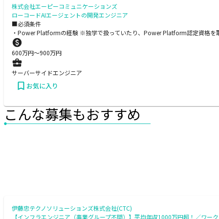
株式会社エーピーコミュニケーションズ
ローコードAIエージェントの開発エンジニア
■必須条件
・Power Platformの経験 ※独学で扱っていたり、Power Platform認定
600
万円〜
900
万円
サーバーサイドエンジニア
お気に入り
こんな募集もおすすめ
伊藤忠テクノソリューションズ株式会社(CTC)
【インフラエンジニア（事業グループ不問）】平均年収1000万円超！／ワークラ