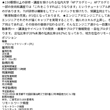
★150種類以上の研修・講座を受けられる社内大学「APアカデミー」 APアカ
一部の技術系講座では「これをこうすればこうなります」というチュートリアル的
のがあります。 TUF研修は構築をしてフィードバックを受けたり、受講生同士で
「教育制度の充実」が1位となっております。 ★エンジニアがエンジニアとしてあ
エンジニアそれぞれが描くキャリアを実現することで、個人のスキルが上昇し、そ
ア同士であれば、その技術の価値が伝わるはず。そんなエンジニア達から一目置か
動事例>> ・講演会やイベントでの発表 ・書籍やブログで情報発信 ・自社プロ
ります。 出社比率が20%未満の社員比率は62%となっており、地方在住のリモ
ポジション
職種
・プロジェクトリーダー(PL)
雇用形態
雇用形態
正社員
試用期間
あり（6ヶ月）
勤務形態
就業時間補足
所定労働時間 7.5時間
残業時間
固定残業時間
月40時間
平均残業時間
月20時間
予定勤務地
予定勤務地
〒101-0044 東京都千代田区鍛冶町2丁目9番12号神田徳力ビル 3階
勤務地補足
本社、ご自宅またはお客様先
リモートワーク頻度
リモートワーク頻度
フルリモート（地方在住 可）