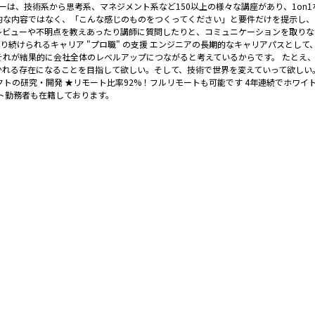
デミーは、技術系から思考系、マネジメント系など150以上の様々な講座があり、1o
な内容ではなく、「こんな感じのものをつくってください」と要件だけを提示し、受
レビューや不明点を教えあったり講師に質問したりと、コミュニケーションを取りなが
り続けられるキャリア "プロ職" の支援 エンジニアの長期的なキャリアパスとし
れが結果的に会社全体のレベルアップにつながると考えているからです。 たとえ
れる存在になることを目指して欲しい。そして、技術で世界を変えていって欲しい。
ダクトの研究・開発 ★リモート比率92%！フルリモートも可能です 4年連続でホ
ート勤務者も在籍しております。