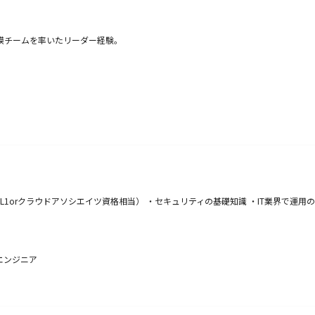
模チームを率いたリーダー経験。
CL1orクラウドアソシエイツ資格相当） ・セキュリティの基礎知識 ・IT業界で運
エンジニア