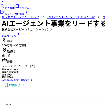
求人検索
お気に入り
ログイン
無料相談
キッカケエージェント
トップ
プロジェクトリーダー(PL)の求人一覧
AIエージェント事業をリードす
株式会社エーピーコミュニケーションズ
企業ページへ
年収
600万円〜900万円
勤務地
東京都
職種
プロジェクトリーダー(PL)
リモートワーク
残業20時間以下
選考が短い
技術試験なし
この求人にお問い合わせする
お気に入り
お問い合わせする