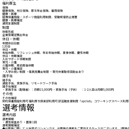
福利厚生
保険
健康保険、労災保険、厚生年金保険、雇用保険
健康・医療
提携保養施設・スポーツ施設利用制度、受動喫煙防止措置
健康・医療補足
通院支援制度
制度
財産形成
企業型確定拠出年金
休日・休暇
年間休日日数
120日
休日・休暇
有給休暇、リフレッシュ休暇、年末年始休暇、夏季休暇、慶弔休暇
休日・休暇補足
入社サポート休暇制度
育児・介護
介護休暇、産前産後休暇
育児・介護補足
・入学お祝い制度 ・傷病見舞金制度 ・育児休業取得奨励金あり
諸手当
諸手当
通勤手当、家族手当、リモートワーク手当
諸手当補足
・家族手当（配偶者）：月額15,000円 ・家族手当（子供） ：1-2人目は月額5,000円 
その他
その他補足
契約保養施設利用可 福利厚生倶楽部利用可 部活動支援制度「apclub」 コワーキングスペース利
選考情報
選考内容
選考情報
・適性検査あり ・面接 1回
選考情報補足
◆AI面接に関して ※当該ポジションでは、AI面接の選考をご案内するケースがございます。 I