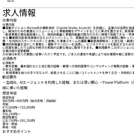
目次
求人情報
仕事内容
仕事内容
■募集ポジション Microsoftの最新技術（Copilot Studio, Azure AI）を
し、解決のための最適なソリューションと事業戦略をデザインすることに重点を置きます。新規事
・新規事業の責任者候補として、技術的裁量と事業的裁量の両方が大きい環境で挑戦できる ・市場・
せる ■業務内容 新規事業の立ち上げメンバーとして、事業成功に直結する以下の業務に携わっていただきま
案 ・社内外のステークホルダーと連携した事業スキームの構築 ■顧客課題解決・上流工程 ・顧
■技術的裁量を活かした事業化 ・最新テクノロジーを活用し、ビジネスチャンスを創出するための
に体調を崩したり公的な手続きの実施が必要な場合に取得できます。 ■採用要件 このポジショ
仕事内容の変更範囲
入社後は本求人の業務に従事いただく予定です。ご本人の適性や希望により当社業務全般に変更の
必須条件
必須条件
・要件定義、基本設計など上流工程の経験 ・顧客への技術提案やコンサルティング業務の経験 ・
求める人物像
・ 新規事業を自らの手で立ち上げ、成長させる ことに強いコミットメントを持てる方 ・主体的
歓迎要件
・生成AI、AIエージェントを利用した経験、または深い関心 ・Power Platform（
成に導いた経験
想定年収
想定年収
600万円〜900万円（給与形態：月給制）
月給
475,000円〜725,000円
基本給
356,250円〜
固定残業代
118,750円〜181,250円
賞与・昇給
昇給：4回
おすすめポイント