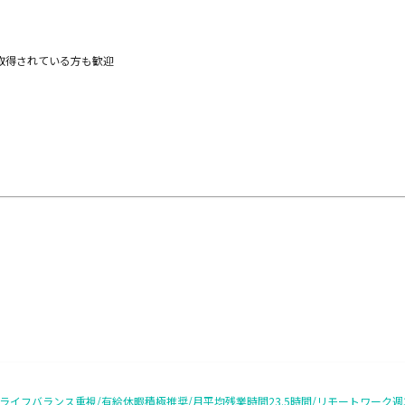
資格を取得されている方も歓迎
イフバランス重視/有給休暇積極推奨/月平均残業時間23.5時間/リモートワーク週