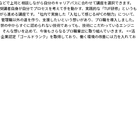
n1などで上司と相談しながら自分のキャリアパスに合わせて講座を選択できます。
講者自身が自分でプロセスを考えて手を動かす、実践的な「TUF研修」というも
ら進める講座です。 *社内で実施した「入社して感じるAPCの魅力」について、
て、管理職以外の道を作り、支援したいという想いがあり、プロ職を導入しました。
、世の中からすぐに認められない技術であっても、技術にこだわっているエンジニ
そんな想いを込めて、今後もさらなるプロ職輩出に取り組んでいきます。 <<活
ワイト企業認定「ゴールドランク」を取得しており、働く環境の改善には力を入れてお