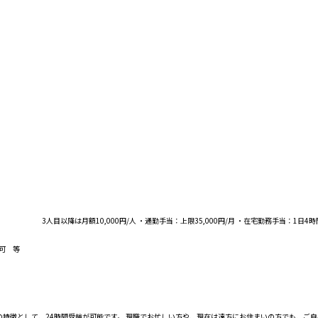
3人目以降は月額10,000円/人 ・通勤手当：上限35,000円/月 ・在宅勤務手当：1日4時間
用可 等
面接の特徴として、24時間受検が可能です。 現職でお忙しい方や、現在は遠方にお住まいの方でも、ご