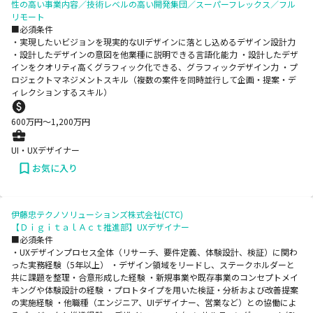
性の高い事業内容／技術レベルの高い開発集団／スーパーフレックス／フル
リモート
■必須条件
・実現したいビジョンを現実的なUIデザインに落とし込めるデザイン設計力
・設計したデザインの意図を他業種に説明できる言語化能力 ・設計したデザ
インをクオリティ高くグラフィック化できる、グラフィックデザイン力 ・プ
ロジェクトマネジメントスキル（複数の案件を同時並行して企画・提案・デ
ィレクションするスキル）
600
万円〜
1,200
万円
UI・UXデザイナー
お気に入り
伊藤忠テクノソリューションズ株式会社(CTC)
【ＤｉｇｉｔａｌＡｃｔ推進部】UXデザイナー
■必須条件
・UXデザインプロセス全体（リサーチ、要件定義、体験設計、検証）に関わ
った実務経験（5年以上） ・デザイン領域をリードし、ステークホルダーと
共に課題を整理・合意形成した経験 ・新規事業や既存事業のコンセプトメイ
キングや体験設計の経験 ・プロトタイプを用いた検証・分析および改善提案
の実施経験 ・他職種（エンジニア、UIデザイナー、営業など）との協働によ