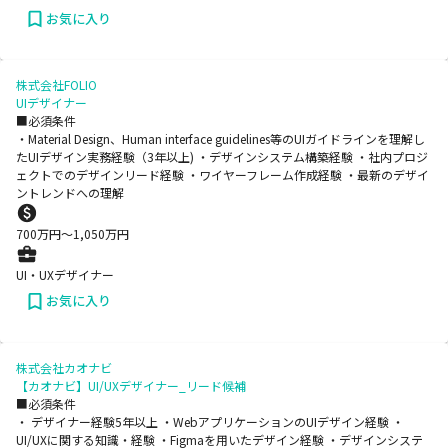
お気に入り
株式会社FOLIO
UIデザイナー
■必須条件
・Material Design、Human interface guidelines等のUIガイドラインを理解し
たUIデザイン実務経験（3年以上) ・デザインシステム構築経験 ・社内プロジ
ェクトでのデザインリード経験 ・ワイヤーフレーム作成経験 ・最新のデザイ
ントレンドへの理解
700
万円〜
1,050
万円
UI・UXデザイナー
お気に入り
株式会社カオナビ
【カオナビ】UI/UXデザイナー_リード候補
■必須条件
・ デザイナー経験5年以上 ・WebアプリケーションのUIデザイン経験 ・
UI/UXに関する知識・経験 ・Figmaを用いたデザイン経験 ・デザインシステ