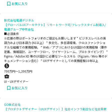
お気に入り
株式会社電通デジタル
【グローバルUXアーキテクト】リモートワーク可/フレックスタイム制導入/
電通グループ中核会社
■必須条件
※応募の際はポートフォリオのご提出もお願いします * ビジネスレベルの英
語力および日本語力 (N1以上） * 多文化、多言語環境、クロスファンクショ
ナルな組織での業務経験。 * Web／アプリにおけるUX設計の実務経験（要件
定義、情報設計、ユーザーフロー、ワイヤーフレーム、プロトタイピング） *
Figma／Adobe XD 等のUX設計に必要なツールスキル（FigJam／Miro 等のド
キュメンテーション含む） * UXデザイナーとしての実務経験10年以上
700
万円〜
1,200
万円
UI・UXデザイナー
お気に入り
GO株式会社
【プロダクトデザイナー（UIUXデザイン）】社会インフラ創出など社会貢献