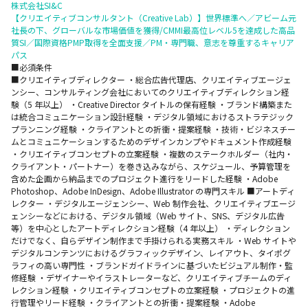
株式会社SI&C
【クリエイティブコンサルタント（Creative Lab）】世界標準へ／アビーム元
社長の下、グローバルな市場価値を獲得/CMMI最高位レベル5を達成した高品
質SI／国際資格PMP取得を全面支援／PM・専門職、意志を尊重するキャリア
パス
■必須条件
■クリエイティブディレクター ・総合広告代理店、クリエイティブエージェ
ンシー、コンサルティング会社においてのクリエイティブディレクション経
験（5 年以上） ・Creative Director タイトルの保有経験 ・ブランド構築また
は統合コミュニケーション設計経験 ・デジタル領域におけるストラテジック
プランニング経験 ・クライアントとの折衝・提案経験 ・技術・ビジネスチー
ムとコミュニケーションするためのデザインカンプやドキュメント作成経験
・クリエイティブコンセプトの立案経験 ・複数のステークホルダー（社内・
クライアント・パートナー）を巻き込みながら、スケジュール、予算管理を
含めた企画から納品までのプロジェクト進行をリードした経験 ・Adobe
Photoshop、Adobe InDesign、Adobe Illustrator の専門スキル ■アートディ
レクター ・デジタルエージェンシー、Web 制作会社、クリエイティブエージ
ェンシーなどにおける、デジタル領域（Web サイト、SNS、デジタル広告
等）を中心としたアートディレクション経験（4 年以上） ・ディレクション
だけでなく、自らデザイン制作まで手掛けられる実務スキル ・Web サイトや
デジタルコンテンツにおけるグラフィックデザイン、レイアウト、タイポグ
ラフィの高い専門性 ・ブランドガイドラインに基づいたビジュアル制作・監
修経験 ・デザイナーやイラストレーターなど、クリエイティブチームのディ
レクション経験 ・クリエイティブコンセプトの立案経験 ・プロジェクトの進
行管理やリード経験 ・クライアントとの折衝・提案経験 ・Adobe