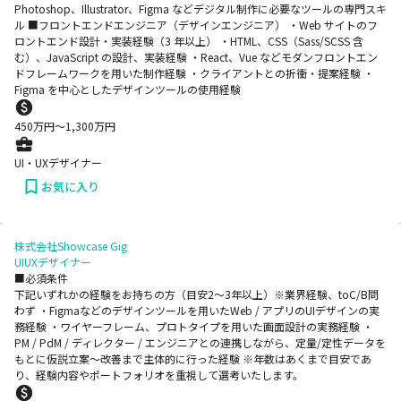
Photoshop、Illustrator、Figma などデジタル制作に必要なツールの専門スキ
ル ■フロントエンドエンジニア（デザインエンジニア） ・Web サイトのフ
ロントエンド設計・実装経験（3 年以上） ・HTML、CSS（Sass/SCSS 含
む）、JavaScript の設計、実装経験 ・React、Vue などモダンフロントエン
ドフレームワークを用いた制作経験 ・クライアントとの折衝・提案経験 ・
Figma を中心としたデザインツールの使用経験
450
万円〜
1,300
万円
UI・UXデザイナー
お気に入り
株式会社Showcase Gig
UIUXデザイナー
■必須条件
下記いずれかの経験をお持ちの方（目安2～3年以上）※業界経験、toC/B問
わず ・Figmaなどのデザインツールを用いたWeb / アプリのUIデザインの実
務経験 ・ワイヤーフレーム、プロトタイプを用いた画面設計の実務経験 ・
PM / PdM / ディレクター / エンジニアとの連携しながら、定量/定性データを
もとに仮説立案〜改善まで主体的に行った経験 ※年数はあくまで目安であ
り、経験内容やポートフォリオを重視して選考いたします。