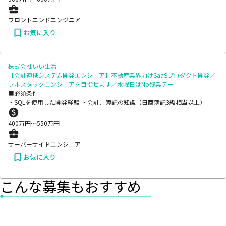
フロントエンドエンジニア
お気に入り
株式会社いい生活
【会計連携システム開発エンジニア】不動産業界向けSaaSプロダクト開発／
フルスタックエンジニアを目指せます／水曜日はNo残業デー
■必須条件
・SQLを使用した開発経験 ・会計、簿記の知識（日商簿記3級相当以上）
400
万円〜
550
万円
サーバーサイドエンジニア
お気に入り
こんな募集もおすすめ