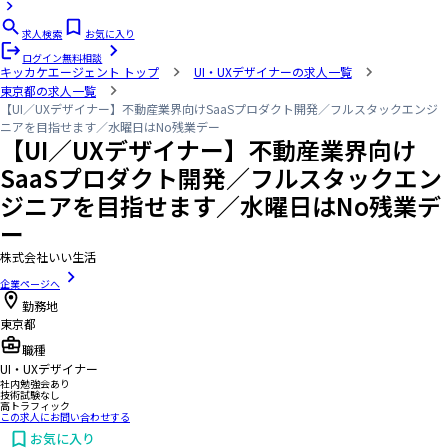
求人検索
お気に入り
ログイン
無料相談
キッカケエージェント
トップ
UI・UXデザイナーの求人一覧
東京都の求人一覧
【UI／UXデザイナー】不動産業界向けSaaSプロダクト開発／フルスタックエンジ
ニアを目指せます／水曜日はNo残業デー
【UI／UXデザイナー】不動産業界向け
SaaSプロダクト開発／フルスタックエン
ジニアを目指せます／水曜日はNo残業デ
ー
株式会社いい生活
企業ページへ
勤務地
東京都
職種
UI・UXデザイナー
社内勉強会あり
技術試験なし
高トラフィック
この求人にお問い合わせする
お気に入り