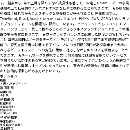
す。 創業から6年で上場を果たすなど成長性も著しく、安定したSaaSモデルの事業
基盤の上で社会的なインパクトの大きな仕事に携わることができます。 ★多様な技
術領域に触れながらフルスタックな成長機会が得られること 開発現場では、
TypeScript, React, Vue.jsといったフロントエンド技術や、AWS, GCPなどのクラウ
ドプラットフォームを積極的に採用しています。 バックエンドからフロントエン
ド、インフラまで一貫して携わることのできるフルスタックエンジニアとしての活
躍の場が豊富にあります。 ★ワークライフバランスに配慮した制度が充実している
こと 毎週水曜日はノー残業デーです。 子どもが小学校3年生修了まで時短勤務が可
能で、育児支援手当は扶養する子ども一人につき月額3万円が高校卒業まで支給さ
れるなど、ライフステージの変化に柔軟に対応しながらキャリアを継続することが
できます。 ★チームワークを重視する文化 開発組織には顧客目線でいいサービス
を創りたい指向性のある方が約80名います。 活発にアイデアがわくよう心理的安全
性が担保され情報もオープンになっています。 有志での勉強会も頻繁に開催されて
おり技術的探求心がある方が多いです。
ポジション
職種
・UI・UXデザイナー
雇用形態
雇用形態
正社員
勤務形態
勤務形態
定時時間制
就業時間
9:00〜18:00
予定勤務地
予定勤務地
東京都港区南麻布
福利厚生