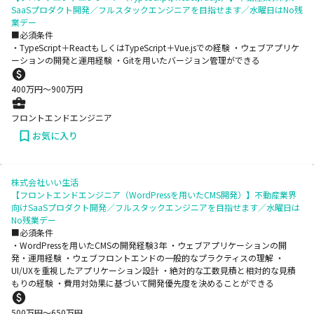
SaaSプロダクト開発／フルスタックエンジニアを目指せます／水曜日はNo残
業デー
■必須条件
・TypeScript＋ReactもしくはTypeScript＋Vue.jsでの経験 ・ウェブアプリケ
ーションの開発と運用経験 ・Gitを用いたバージョン管理ができる
400
万円〜
900
万円
フロントエンドエンジニア
お気に入り
株式会社いい生活
【フロントエンドエンジニア（WordPressを用いたCMS開発）】不動産業界
向けSaaSプロダクト開発／フルスタックエンジニアを目指せます／水曜日は
No残業デー
■必須条件
・WordPressを用いたCMSの開発経験3年 ・ウェブアプリケーションの開
発・運用経験 ・ウェブフロントエンドの一般的なプラクティスの理解 ・
UI/UXを重視したアプリケーション設計 ・絶対的な工数見積と相対的な見積
もりの経験 ・費用対効果に基づいて開発優先度を決めることができる
500
万円〜
650
万円