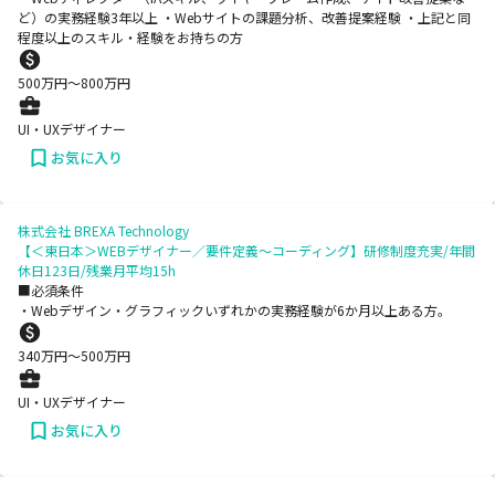
ど）の実務経験3年以上 ・Webサイトの課題分析、改善提案経験 ・上記と同
程度以上のスキル・経験をお持ちの方
500
万円〜
800
万円
UI・UXデザイナー
お気に入り
株式会社 BREXA Technology
【＜東日本＞WEBデザイナー／要件定義～コーディング】研修制度充実/年間
休日123日/残業月平均15h
■必須条件
・Webデザイン・グラフィックいずれかの実務経験が6か月以上ある方。
340
万円〜
500
万円
UI・UXデザイナー
お気に入り