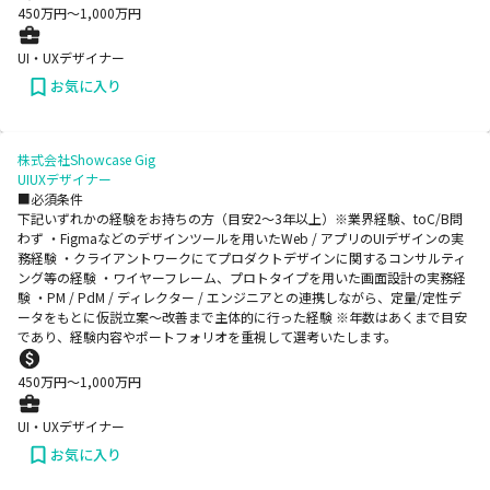
450
万円〜
1,000
万円
UI・UXデザイナー
お気に入り
株式会社Showcase Gig
UIUXデザイナー
■必須条件
下記いずれかの経験をお持ちの方（目安2～3年以上）※業界経験、toC/B問
わず ・Figmaなどのデザインツールを用いたWeb / アプリのUIデザインの実
務経験 ・クライアントワークにてプロダクトデザインに関するコンサルティ
ング等の経験 ・ワイヤーフレーム、プロトタイプを用いた画面設計の実務経
験 ・PM / PdM / ディレクター / エンジニアとの連携しながら、定量/定性デ
ータをもとに仮説立案〜改善まで主体的に行った経験 ※年数はあくまで目安
であり、経験内容やポートフォリオを重視して選考いたします。
450
万円〜
1,000
万円
UI・UXデザイナー
お気に入り