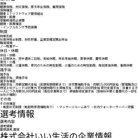
保険
健康保険、労災保険、厚生年金保険、雇用保険
保険補足
関東ＩＴソフトウェア健保組合
健康・医療
受動喫煙防止措置
健康・医療補足
・インフルエンザ予防接種
制度
財産形成
社員持株会制度、財形貯蓄、企業型確定拠出年金
職場環境
ノー残業デー
休日・休暇
休日・休暇
土日祝休み、完全週休二日制、有給休暇、年末年始休暇、夏季休暇、慶弔休暇
育児・介護
育児休暇、介護休暇、育児のための時短勤務、介護のための時短勤務、産前産後休暇、看病休暇
諸手当
諸手当
通勤手当、資格手当
諸手当補足
通勤手当：月額定期代支給（非課税限度額まで） 住宅費補助手当：月額15,000円支給（管理職及び
特定上位グレードは対象外 宅地建物取引士資格手当：月額10,000円支給 育児支援手当：扶養する子
一人につき月額30,000円支給（高校卒業時まで） 資格取得支援手当（受検料全額と書籍代の一部を
会社が補助）
その他
その他補足
・転勤社宅制度（転勤時家賃補助有り） ・マッサージルームあり ・社内ウォーターサーバー完備
選考情報
選考内容
選考情報
書類選考,面接
株式会社いい生活の企業情報