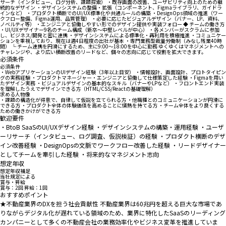
サーチ（インタビュー、ログ分析、課題探索） ・既存画面の改善、ユーザビリティ向上のための継
続的なデザイン ・デザインシステムの整備・拡張（コンポーネント、Figmaライブラリ、ガイドラ
インなど） ・プロダクト横断でのUI/UX標準化や共通ルールの構築 ・DesignOps領域の推進（ワー
クフロー整備、Figma運用、品質管理） ・必要に応じたビジュアルデザイン（バナー、LP、資料、
ノベルティ等） ・エンジニアと協働しやすい形でのデザイン提供や実装フォロー ◆ チームの働き方
・UI/UXデザイナー9名のチーム構成（新卒〜中堅レベルが中心） ・各メンバーがスクラムに参加
し、ビジネス/開発と密に連携 ・デザインシステムによる標準化・再利用を積極推進 ・コミュニケー
ションを重視しており、現在は週4日程度の出社が基本 ・専門業務型裁量労働制（みなし残業40時
間） └ チーム連携を円滑にするため、主に9:00〜18:00を中心に勤務 ゆくゆくはマネジメントへの
チャレンジや、より広い横断改善のリードなど、個々の志向に応じて役割を拡大できます。
必須条件
必須条件
・WebアプリケーションのUIデザイン経験（3年以上目安） ・情報設計、画面設計、プロトタイピン
グの実務経験 ・プロダクトマネージャー・エンジニアと協働して仕様策定した経験 ・Figmaを用い
たデザイン実務 ・ビジュアルデザインの基本的なスキル（バナーやLPなど） ・フロントエンド実装
を理解したうえでデザインできる方（HTML/CSS/Reactの基礎理解）
求める人物像
・課題の構造化が得意で、自律して仮説を立てられる方 ・他職種とのコミュニケーションが円滑に
できる方 ・プロダクト全体の体験価値を高めることに情熱を持てる方 ・チーム全体をより良くする
ための働きかけができる方
歓迎要件
・BtoB SaaSのUI/UXデザイン経験 ・デザインシステムの構築・運用経験 ・ユーザ
ーリサーチ（インタビュー、ログ調査、仮説検証）の経験 ・プロダクト横断のデザ
イン改善経験 ・DesignOpsの文脈でワークフロー改善した経験 ・リードデザイナー
としてチームを牽引した経験 ・将来的なマネジメント志向
想定年収
想定年収補足
当社規定による
賞与・昇給
賞与：2回 昇給：1回
おすすめポイント
★不動産業界のDXを担う社会貢献性 不動産業界は60兆円を超える巨大な市場であ
りながらデジタル化が遅れている領域のため、業界に特化したSaaSのリーディング
カンパニーとして多くの不動産会社の業務効率化やビジネス変革を推進していま