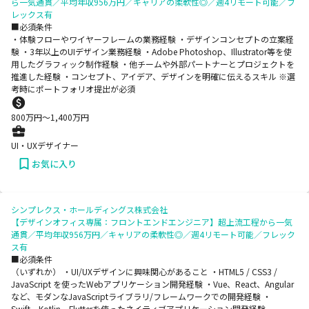
ら一気通貫／平均年収956万円／キャリアの柔軟性◎／週4リモート可能／フ
レックス有
■必須条件
・体験フローやワイヤーフレームの業務経験 ・デザインコンセプトの立案経
験 ・3年以上のUIデザイン業務経験 ・Adobe Photoshop、Illustrator等を使
用したグラフィック制作経験 ・他チームや外部パートナーとプロジェクトを
推進した経験 ・コンセプト、アイデア、デザインを明確に伝えるスキル ※選
考時にポートフォリオ提出が必須
800
万円〜
1,400
万円
UI・UXデザイナー
お気に入り
シンプレクス・ホールディングス株式会社
【デザインオフィス専属：フロントエンドエンジニア】超上流工程から一気
通貫／平均年収956万円／キャリアの柔軟性◎／週4リモート可能／フレック
ス有
■必須条件
（いずれか） ・UI/UXデザインに興味関心があること ・HTML5 / CSS3 /
JavaScript を使ったWebアプリケーション開発経験 ・Vue、React、Angular
など、モダンなJavaScriptライブラリ/フレームワークでの開発経験 ・
Swift、Kotlin、Flutterを使ったネイティブアプリケーション開発経験