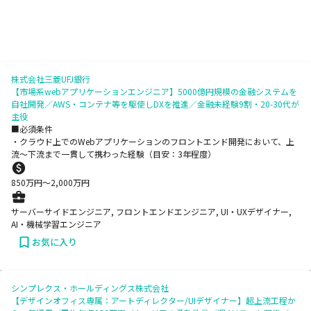
株式会社三菱UFJ銀行
【市場系webアプリケーションエンジニア】5000億円規模の金融システムを
自社開発／AWS・コンテナ等を駆使しDXを推進／金融未経験9割・20-30代が
主役
■必須条件
・クラウド上でのWebアプリケーションのフロントエンド開発において、上
流～下流まで一貫して携わった経験（目安：3年程度）
850
万円〜
2,000
万円
サーバーサイドエンジニア, フロントエンドエンジニア, UI・UXデザイナー,
AI・機械学習エンジニア
お気に入り
シンプレクス・ホールディングス株式会社
【デザインオフィス専属：アートディレクター/UIデザイナー】超上流工程か