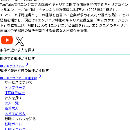
YouTubeでITエンジニアの転職やキャリアに関する情報を発信するキャリア系イン
フルエンサー。YouTubeチャンネル登録者数は3.4万人（2025年4月時点）。
エンジニア採用担当としての経験も豊富で、企業が求める人材や視点も熟知。その
経験を活かし、現在はITエンジニア特化のキャリア支援企業「キッカケエージェン
ト」を立ち上げ、月間120人のITエンジニアと面談を行う。エンジニアのキャリア
志向と企業課題の解決を両立する最適な人材紹介を提供。
条件が近い求人を探す
関連する職種から探す
UI・UXデザイナー
職種×都道府県の条件から探す
UI・UXデザイナー × 東京都
サービスについて
トップページ
IT菩薩モロー
求人を探す
求人一覧
新着求人
おすすめ求人
転職ノウハウを知る
転職ガイド
転職ノウハウ