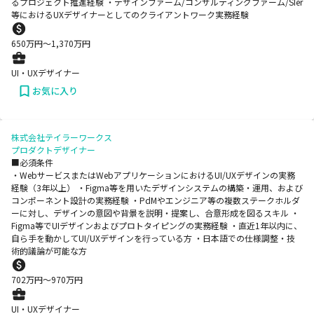
るプロジェクト推進経験 ・デザインファーム/コンサルティングファーム/SIer
等におけるUXデザイナーとしてのクライアントワーク実務経験
650
万円〜
1,370
万円
UI・UXデザイナー
お気に入り
株式会社テイラーワークス
プロダクトデザイナー
■必須条件
・WebサービスまたはWebアプリケーションにおけるUI/UXデザインの実務
経験（3年以上） ・Figma等を用いたデザインシステムの構築・運用、および
コンポーネント設計の実務経験 ・PdMやエンジニア等の複数ステークホルダ
ーに対し、デザインの意図や背景を説明・提案し、合意形成を図るスキル ・
Figma等でUIデザインおよびプロトタイピングの実務経験 ・直近1年以内に、
自ら手を動かしてUI/UXデザインを行っている方 ・日本語での仕様調整・技
術的議論が可能な方
702
万円〜
970
万円
UI・UXデザイナー