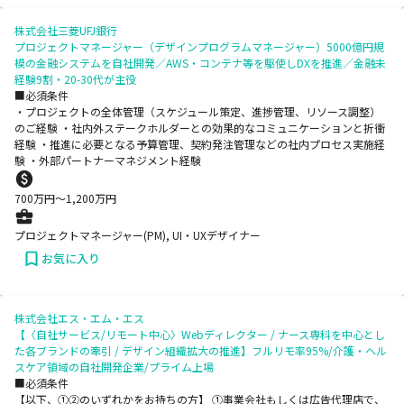
株式会社三菱UFJ銀行
プロジェクトマネージャー（デザインプログラムマネージャー）5000億円規
模の金融システムを自社開発／AWS・コンテナ等を駆使しDXを推進／金融未
経験9割・20-30代が主役
■必須条件
・プロジェクトの全体管理（スケジュール策定、進捗管理、リソース調整）
のご経験 ・社内外ステークホルダーとの効果的なコミュニケーションと折衝
経験 ・推進に必要となる予算管理、契約発注管理などの社内プロセス実施経
験 ・外部パートナーマネジメント経験
700
万円〜
1,200
万円
プロジェクトマネージャー(PM), UI・UXデザイナー
お気に入り
株式会社エス・エム・エス
【〈自社サービス/リモート中心〉Webディレクター / ナース専科を中心とし
た各ブランドの牽引 / デザイン組織拡大の推進】フルリモ率95%/介護・ヘル
スケア領域の自社開発企業/プライム上場
■必須条件
【以下、①②のいずれかをお持ちの方】 ①事業会社もしくは広告代理店で、