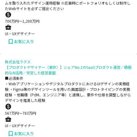
ムを取り入れたデザイン運用経験 ※応募時にポートフォリオもしくは制作し
たWebサイトを必ずご提出ください
700
万円〜
1,200
万円
UI・UXデザイナー
お気に入り
株式会社ラクス
【プロダクトデザイナー（東京）】シェアNo.1のSaaSプロダクト運営／積極
的なAI活用／安定した経営基盤
■必須条件
・WebアプリケーションやデジタルプロダクトにおけるUIデザインの実務経
験 ・Figma等のデザインツールを用いた画面設計・プロトタイピングの実務
経験 ・他職種（PdM、エンジニア等）と連携し、要件や仕様を調整しながら
デザインを推進した経験
567
万円〜
783
万円
UI・UXデザイナー
お気に入り