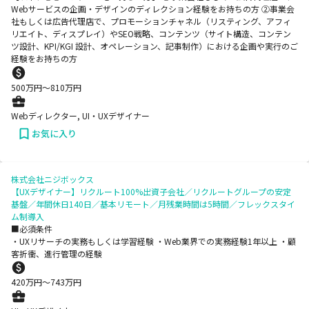
Webサービスの企画・デザインのディレクション経験をお持ちの方 ②事業会
社もしくは広告代理店で、プロモーションチャネル（リスティング、アフィ
リエイト、ディスプレイ）やSEO戦略、コンテンツ（サイト構造、コンテン
ツ設計、KPI/KGI 設計、オペレーション、記事制作）における企画や実行のご
経験をお持ちの方
500
万円〜
810
万円
Webディレクター, UI・UXデザイナー
お気に入り
株式会社ニジボックス
【UXデザイナー】リクルート100%出資子会社／リクルートグループの安定
基盤／年間休日140日／基本リモート／月残業時間は5時間／フレックスタイ
ム制導入
■必須条件
・UXリサーチの実務もしくは学習経験 ・Web業界での実務経験1年以上 ・顧
客折衝、進行管理の経験
420
万円〜
743
万円