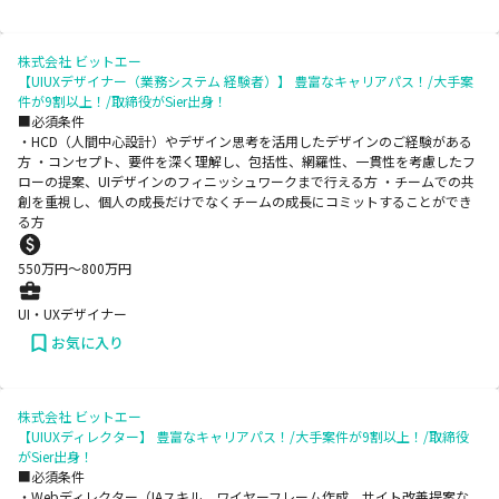
株式会社 ビットエー
【UIUXデザイナー（業務システム 経験者）】 豊富なキャリアパス！/大手案
件が9割以上！/取締役がSier出身！
■必須条件
・HCD（人間中心設計）やデザイン思考を活用したデザインのご経験がある
方 ・コンセプト、要件を深く理解し、包括性、網羅性、一貫性を考慮したフ
ローの提案、UIデザインのフィニッシュワークまで行える方 ・チームでの共
創を重視し、個人の成長だけでなくチームの成長にコミットすることができ
る方
550
万円〜
800
万円
UI・UXデザイナー
お気に入り
株式会社 ビットエー
【UIUXディレクター】 豊富なキャリアパス！/大手案件が9割以上！/取締役
がSier出身！
■必須条件
・Webディレクター（IAスキル、ワイヤーフレーム作成、サイト改善提案な