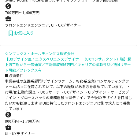
700
万円〜
1,400
万円
フロントエンドエンジニア, UI・UXデザイナー
お気に入り
シンプレクス・ホールディングス株式会社
【UXデザイン室：エクスペリエンスデザイナー（UXコンサルタント）職】超
上流工程から一気通貫／平均年収956万円／キャリアの柔軟性◎／週4リモー
ト可能／フレックス有
■必須条件
事業会社の企画系部門/デザインファーム、Web系企業/コンサルティングフ
ァーム/SIerに在籍されていて、以下の経験がある方を求めていています。 ・
市場/他社動向調査 ・UXリサーチ ・UXデザイン ・UIデザイン ・サービスデ
ザイン ・グロースハックの業務経験 ※UIデザイナで今後UXデザイナを目指し
たい方も歓迎します ※UIに特化したフロントエンジニアは別の求人にて募集
しています
800
万円〜
1,700
万円
UI・UXデザイナー