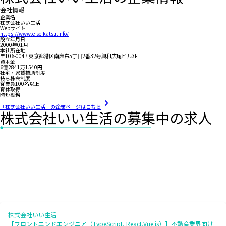
会社情報
企業名
株式会社いい生活
Webサイト
https://www.e-seikatsu.info/
設立年月日
2000年01月
本社所在地
〒106-0047 東京都港区南麻布5丁目2番32号興和広尾ビル3F
資本金
6億2841万1540円
社宅・家賃補助制度
持ち株会制度
従業員100名以上
育休取得
時短勤務
「株式会社いい生活」の企業ページはこちら
株式会社いい生活の募集中の求人
株式会社いい生活
【フロントエンドエンジニア（TypeScript, React,Vue.js）】不動産業界向け