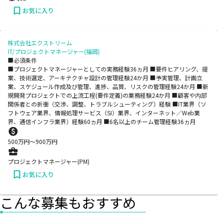
お気に入り
株式会社エクストリーム
IT/プロジェクトマネージャー(福岡)
■必須条件
■プロジェクトマネージャーとしての実務経験36ヵ月 ■要件ヒアリング、提
案、技術選定、アーキテクチャ設計の管理経験24か月 ■予実管理、計画立
案、スケジュール作成及び管理、進捗、品質、リスクの管理経験24か月 ■新
規開発プロジェクトでの上流工程(要件定義)の業務経験24か月 ■顧客や内部
関係者との折衝（交渉、調整、トラブルシューティング）経験 ■IT業界（ソ
フトウェア業界、情報処理サービス（SI）業界、インターネット／Web業
界、通信インフラ業界）経験60ヵ月 ■6名以上のチーム管理経験36ヵ月
500
万円〜
900
万円
プロジェクトマネージャー(PM)
お気に入り
こんな募集もおすすめ