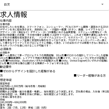
目次
求人情報
仕事内容
仕事内容
お任せしたいお仕事は、スマートフォン、コンシューマー、PCなどのゲーム開発・運営おける2DUI
デザインを主に担当頂きます。 具体的には、 ・UI設計～配置（ボタン、画面、レイアウトなど）、
デザイン ・UX（演出など）デザイン ・UI／UX業務における品質管理、スケジュール管理など・外
部及び他部署との折衝 ・その他付随する業務 ※上記全てではなく、これまで実績や適性に合わせて
いずれかの業務を担当頂きます。 バンダイナムコグループ、セガグループ、コナミなど、ゲーム
業界を牽引するトップ企業と安定的な取引を行っております。プロダクションカンパニーの一員と
して様々なクライアントのプロジェクトに参画して頂き、1つの会社だけでは実現できない多彩なス
キルやノウハウを身に付けることが可能です！
必須条件
必須条件
■ゲーム案件にて単一プロジェクトでの実務経験 18ヵ月 ■ゼロからの設計してリリースした経験
24ヵ月 ■画面遷移、レイアウト作成の実務経験18ヵ月 ■スマホ、コンシューマいずれかの経験24
ヵ月 ■Photoshop、illustratorいずれかの経験24ヵ月 ■Unity、Unreal Engine4/5いずれかの経験1
2ヵ月 ■2020年以降の公開できる実績ポートフォリオがある方
歓迎要件
■ゼロからデザインを設計した経験がある
方 ■リーダー経験がある方
想定年収
想定年収
360万円〜1,000万円（給与形態：月給制）
想定年収補足
前職および経験・能力を優遇・考慮し、当社規定により決定します。 正社員の場合、入社後（年1回
の給与改定）は、実績を正当に評価し、当社規定により決定します。
※年収に賞与を含む
月給
240,000円〜666,000円
賞与・昇給
賞与：2回（7月、12月） 昇給：1回（6月）