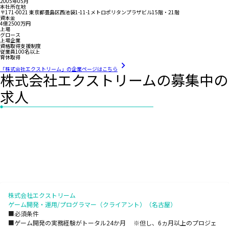
2005年05月
本社所在地
〒171-0021 東京都豊島区西池袋1-11-1メトロポリタンプラザビル15階・21階
資本金
4億2500万円
上場
グロース
上場企業
資格取得支援制度
従業員100名以上
育休取得
「株式会社エクストリーム」の企業ページはこちら
株式会社エクストリームの募集中の
求人
株式会社エクストリーム
ゲーム開発・運用/プログラマー（クライアント）（名古屋）
■必須条件
■ゲーム開発の実務経験がトータル24か月 ※但し、6ヵ月以上のプロジェ