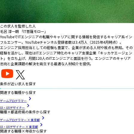
この求人を監修した人
毛呂 淳一朗 「IT菩薩モロー」
YouTubeでITエンジニアの転職やキャリアに関する情報を発信するキャリア系イン
フルエンサー。YouTubeチャンネル登録者数は3.4万人（2025年4月時点）。
エンジニア採用担当としての経験も豊富で、企業が求める人材や視点も熟知。その
経験を活かし、現在はITエンジニア特化のキャリア支援企業「キッカケエージェン
ト」を立ち上げ、月間120人のITエンジニアと面談を行う。エンジニアのキャリア
志向と企業課題の解決を両立する最適な人材紹介を提供。
条件が近い求人を探す
関連する職種から探す
ゲームプログラマー
UI・UXデザイナー
職種×都道府県の条件から探す
ゲームプログラマー × 東京都
UI・UXデザイナー × 東京都
関連する職種×年収から探す