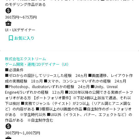
のモデリング作品がある
360
万円〜
675
万円
UI・UXデザイナー
お気に入り
株式会社エクストリーム
ゲーム開発・運用/2Dデザイナー（UI）
■必須条件
■ゼロからの設計してリリースした経験 24ヵ月 ■画面遷移、レイアウト作
成の実務経験 18ヵ月 ■スマホ、コンシューマいずれかの経験 24ヵ月
■Photoshop、illustratorいずれかの経験 24ヵ月 ■Unity、Unreal
Engine4/5いずれかの経験 12ヵ月 ■2020年以降の公開できる実績ポートフ
ォリオがある方 【ポートフォリオ要件】※下記4個以上該当で通過、それ以
下は検討 ■実務でジャンル（テイスト）が2つ以上（リアル調とアニメ調な
ど）の内容がある ■3種類以上のUI画面の作品 ■自主制作のポートフォリオ
がある ※学生時代以外 ■UI以外（イラスト、バナー、エフェクトなど）の
作品がある ※自主制作含む
360
万円〜
1,000
万円