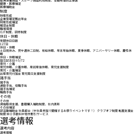
提携保養施設・スポーツ施設利用制度、受動喫煙防止措置
健康・医療補足
医療補助金
制度
財産形成
企業型確定拠出年金
財産形成補足
報奨金制度
職場環境
OJT制度、研修制度
休日・休暇
年間休日日数
127日
休日・休暇
土日祝休み、完全週休二日制、有給休暇、年末年始休暇、夏季休暇、アニバーサリー休暇、慶弔休
暇
休日・休暇補足
設立記念日※5/72
育児・介護
育児休暇、介護休暇、産前産後休暇、育児支援制度
育児・介護補足
出産育児付加金 育児両立支援制度
諸手当
諸手当
通勤手当、役職手当
諸手当補足
職務手当
その他
その他
資格取得支援、書籍購入補助制度、社内表彰
その他補足
部活動補助金 社員超会（全社員参加で開催するお祭りイベントです！） クラブオフ制度 転居支援金
制度 仲介手数料全物件割引サービス
選考情報
選考内容
選考情報