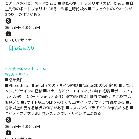
とアニメ調など）の内容がある ■動画のポートフォリオ（実務）がある ■自
主制作のポートフォリオがある ※学生時代以外 ■エフェクトのパターンが
3つ以上の作品がある
360
万円〜
1,000
万円
UI・UXデザイナー
お気に入り
株式会社エクストリーム
WEB/デザイナー
■必須条件
■Photoshop、Illustratorでのデザイン経験 ■AdobeXDの使用経験 ■レスポ
ンシブデザインの経験 ■バナーなどクリエイティブの制作経験 ■ポートフォ
リオの提出 【ポートフォリオ要件】※下記4個以上該当で通過、それ以下は
お見送り ■3サイト以上のLPをのぞくWEBサイトのデザイン作品がある ■3
種類以上の異なる業界の作品がある ■レスポンシブデザインの作品がある ■
ネイティブアプリおよびシステムのUIデザイン作品がある
360
万円〜
1,000
万円
UI・UXデザイナー