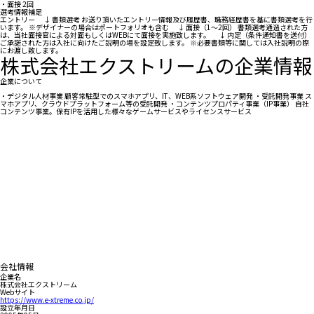
・面接 2回
選考情報補足
エントリー ↓ 書類選考 お送り頂いたエントリー情報及び履歴書、職務経歴書を基に書類選考を行
います。 ※デザイナーの場合はポートフォリオも含む ↓ 面接（1～2回） 書類選考通過された方
は、当社面接官による対面もしくはWEBにて面接を実施致します。 ↓ 内定（条件通知書を送付）
ご承諾された方は入社に向けたご説明の場を設定致します。 ※必要書類等に関しては入社説明の際
にお渡し致します。
株式会社エクストリームの企業情報
企業について
・デジタル人材事業 顧客常駐型でのスマホアプリ、IT、WEB系ソフトウェア開発 ・受託開発事業 ス
マホアプリ、クラウドプラットフォーム等の受託開発 ・コンテンツプロパティ事業（IP事業） 自社
コンテンツ事業。保有IPを活用した様々なゲームサービスやライセンスサービス
会社情報
企業名
株式会社エクストリーム
Webサイト
https://www.e-xtreme.co.jp/
設立年月日