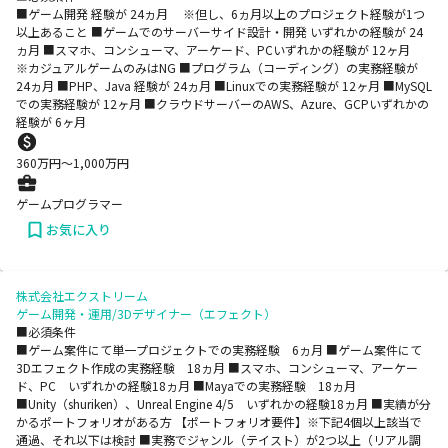
■ゲーム開発 経験が 24ヵ月 ※但し、6ヵ月以上のプロジェクト経験が1つ
以上あること ■ゲームでのサーバーサイド設計・開発 いずれかの経験が 24
ヵ月 ■スマホ、コンシューマ、アーケード、PCいずれかの経験が 12ヶ月
※カジュアルゲームのみはNG ■プログラム（コーディング）の実務経験が
24ヵ月 ■PHP、Java 経験が 24ヵ月 ■Linuxでの実務経験が 12ヶ月 ■MySQL
での実務経験が 12ヶ月 ■クラウドサーバーのAWS、Azure、GCPいずれかの
経験が 6ヶ月
360
万円〜
1,000
万円
ゲームプログラマー
お気に入り
株式会社エクストリーム
ゲーム開発・運用/3Dデザイナー（エフェクト）
■必須条件
■ゲーム案件にて単一プロジェクトでの実務経験 6ヵ月 ■ゲーム案件にて
3Dエフェクト作成の実務経験 18ヵ月 ■スマホ、コンシューマ、アーケー
ド、PC いずれかの経験18ヵ月 ■Mayaでの実務経験 18ヵ月
■Unity（shuriken）、Unreal Engine 4/5 いずれかの経験18ヵ月 ■実績が分
かるポートフォリオがある方 【ポートフォリオ要件】※下記4個以上該当で
通過、それ以下は検討 ■実務でジャンル（テイスト）が2つ以上（リアル調