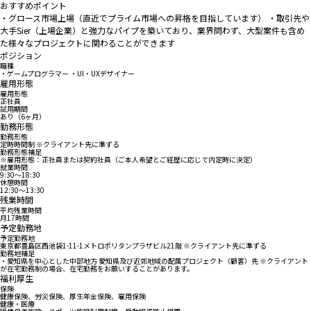
おすすめポイント
・グロース市場上場（直近でプライム市場への昇格を目指しています） ・取引先や
大手Sier（上場企業）と強力なパイプを築いており、業界問わず、大型案件も含め
た様々なプロジェクトに関わることができます
ポジション
職種
・ゲームプログラマー ・UI・UXデザイナー
雇用形態
雇用形態
正社員
試用期間
あり（6ヶ月）
勤務形態
勤務形態
定時時間制 ※クライアント先に準ずる
勤務形態補足
※雇用形態：正社員または契約社員（ご本人希望とご経歴に応じて内定時に決定）
就業時間
9:30〜18:30
休憩時間
12:30〜13:30
残業時間
平均残業時間
月17時間
予定勤務地
予定勤務地
東京都豊島区西池袋1-11-1メトロポリタンプラザビル21階 ※クライアント先に準ずる
勤務地補足
・愛知県を中心とした中部地方 愛知県及び近郊地域の配属プロジェクト（顧客）先 ※クライアント
が在宅勤務制の場合、在宅勤務をお願いすることがあります。
福利厚生
保険
健康保険、労災保険、厚生年金保険、雇用保険
健康・医療