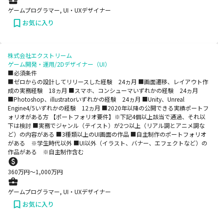
ゲームプログラマー, UI・UXデザイナー
お気に入り
株式会社エクストリーム
ゲーム開発・運用/2Dデザイナー（UI）
■必須条件
■ゼロからの設計してリリースした経験 24ヵ月 ■画面遷移、レイアウト作
成の実務経験 18ヵ月 ■スマホ、コンシューマいずれかの経験 24ヵ月
■Photoshop、illustratorいずれかの経験 24ヵ月 ■Unity、Unreal
Engine4/5いずれかの経験 12ヵ月 ■2020年以降の公開できる実績ポートフ
ォリオがある方 【ポートフォリオ要件】※下記4個以上該当で通過、それ以
下は検討 ■実務でジャンル（テイスト）が2つ以上（リアル調とアニメ調な
ど）の内容がある ■3種類以上のUI画面の作品 ■自主制作のポートフォリオ
がある ※学生時代以外 ■UI以外（イラスト、バナー、エフェクトなど）の
作品がある ※自主制作含む
360
万円〜
1,000
万円
ゲームプログラマー, UI・UXデザイナー
お気に入り