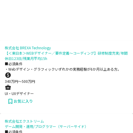
株式会社 BREXA Technology
【＜東日本＞WEBデザイナー／要件定義～コーディング】研修制度充実/年間
休日123日/残業月平均15h
■必須条件
・Webデザイン・グラフィックいずれかの実務経験が6か月以上ある方。
340
万円〜
500
万円
UI・UXデザイナー
お気に入り
株式会社エクストリーム
ゲーム開発・運用/プログラマー（サーバーサイド）
■必須条件