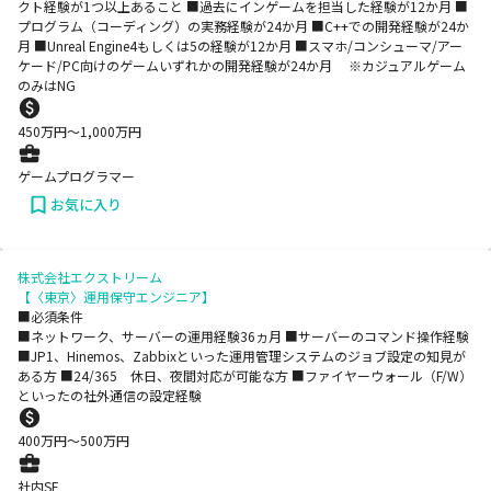
クト経験が1つ以上あること ■過去にインゲームを担当した経験が12か月 ■
プログラム（コーディング）の実務経験が24か月 ■C++での開発経験が24か
月 ■Unreal Engine4もしくは5の経験が12か月 ■スマホ/コンシューマ/アー
ケード/PC向けのゲームいずれかの開発経験が24か月 ※カジュアルゲーム
のみはNG
450
万円〜
1,000
万円
ゲームプログラマー
お気に入り
株式会社エクストリーム
【〈東京〉運用保守エンジニア】
■必須条件
■ネットワーク、サーバーの運用経験36ヵ月 ■サーバーのコマンド操作経験
■JP1、Hinemos、Zabbixといった運用管理システムのジョブ設定の知見が
ある方 ■24/365 休日、夜間対応が可能な方 ■ファイヤーウォール（F/W）
といったの社外通信の設定経験
400
万円〜
500
万円
社内SE