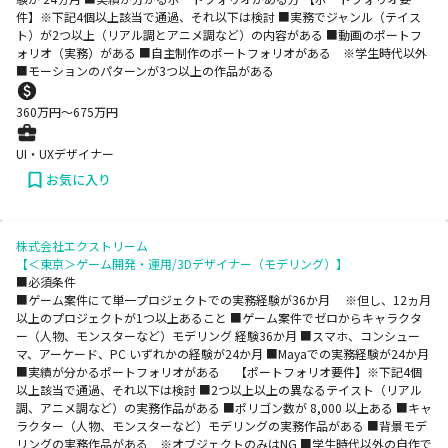
件】※下記4個以上該当で通過、それ以下は検討 ■実務でジャンル（テイス
ト）が2つ以上（リアル調とアニメ調など）の内容がある ■動画のポートフ
ォリオ（実務）がある ■自主制作のポートフォリオがある ※学生時代以外
■モーションのパターンが3つ以上の作品がある
360
万円〜
675
万円
UI・UXデザイナー
お気に入り
株式会社エクストリーム
【＜東京＞ゲーム開発・運用/3Dデザイナー（モデリング）】
■必須条件
■ゲーム案件にて単一プロジェクトでの実務経験が36か月 ※但し、12ヵ月
以上のプロジェクトが1つ以上あること ■ゲーム案件でゼロからキャラクタ
ー（人物、モンスターなど）モデリング 経験36か月 ■スマホ、コンシュー
マ、アーケード、PC いずれかの経験が24か月 ■Mayaでの実務経験が24か月
■実績が分かるポートフォリオがある 【ポートフォリオ要件】※下記4個
以上該当で通過、それ以下は検討 ■2つ以上以上の異なるテイスト（リアル
調、アニメ調など）の実務作品がある ■ポリゴン数が 8,000 以上ある ■キャ
ラクター（人物、モンスターなど）モデリングの実務作品がある ■背景モデ
リングの実務作品がある ※オブジェクトのみはNG ■学生時代以外の自作で