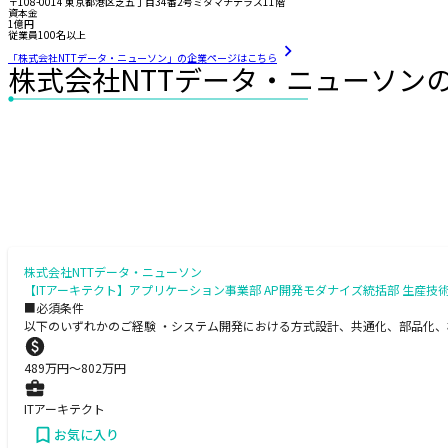
〒108-0014 東京都港区芝五丁目34番2号ミタマチテラス11階
資本金
1億円
従業員100名以上
「株式会社NTTデータ・ニューソン」の企業ページはこちら
株式会社NTTデータ・ニューソン
株式会社NTTデータ・ニューソン
【ITアーキテクト】アプリケーション事業部 AP開発モダナイズ統括部 生産技
■必須条件
以下のいずれかのご経験 ・システム開発における方式設計、共通化、部品化、
489
万円〜
802
万円
ITアーキテクト
お気に入り