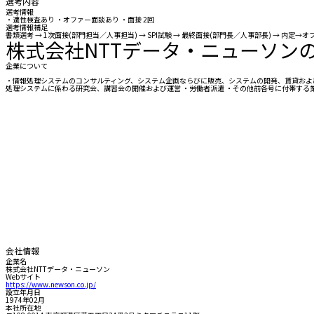
選考内容
選考情報
・適性検査あり ・オファー面談あり ・面接 2回
選考情報補足
書類選考 → 1次面接(部門担当／人事担当) → SPI試験 → 最終面接(部門長／人事部長) → 
株式会社NTTデータ・ニューソン
企業について
・情報処理システムのコンサルティング、システム企画ならびに販売、システムの開発、賃貸および
処理システムに係わる研究会、講習会の開催および運営 ・労働者派遣 ・その他前各号に付帯する
会社情報
企業名
株式会社NTTデータ・ニューソン
Webサイト
https://www.newson.co.jp/
設立年月日
1974年02月
本社所在地