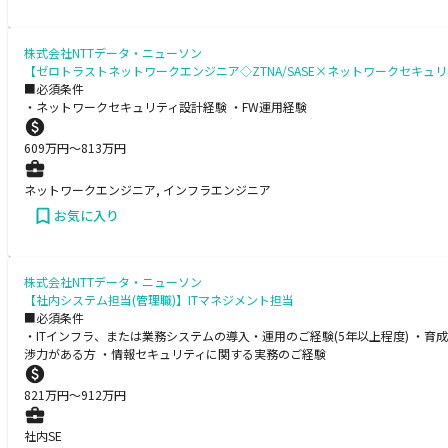
株式会社NTTデータ・ニューソン
【ゼロトラストネットワークエンジニア◇ZTNA/SASE×ネットワークセキ
■必須条件
・ネットワークセキュリティ設計経験 ・FW運用経験
609
万円〜
813
万円
ネットワークエンジニア, インフラエンジニア
お気に入り
株式会社NTTデータ・ニューソン
【社内システム担当(管理職)】ITマネジメント担当
■必須条件
・ITインフラ、または業務システムの導入・運用のご経験(5年以上程度) ・
渉力がある方 ・情報セキュリティに関する実務のご経験
821
万円〜
912
万円
社内SE