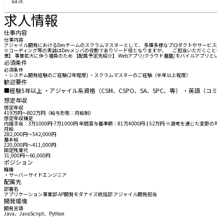
目次
求人情報
仕事内容
仕事内容
アジャイル開発におけるDevチームのスクラムマスターとして、 多種多様なプロダクトやサービス
※コーディング等の実装はDevメンバの役割でありリード役となりますが、 ご担当いただくことも可
景】 事業拡大に伴う増員のため 【配属予定先紹介】 Webアプリ/クラウド基盤/モバイルアプ
必須条件
必須条件
・システム開発経験のご経験(2年程度) ・スクラムマスターのご経験（半年以上程度）
歓迎要件
■経験5年以上 ・アジャイル系資格（CSM、CSPO、SA、SPC、等） ・英語（
想定年収
想定年収
419万円〜802万円（給与形態：月給制）
想定年収補足
内諸手当：3万1000円-7万1000円 年間賞与基準額：81万4000円-152万円 ※選考を通じた変更
月給
282,000円〜542,000円
基本給
220,000円〜411,000円
固定残業代
31,000円〜60,000円
ポジション
職種
・サーバーサイドエンジニア
配属先
部署名
アプリケーション事業部 AP開発モダナイズ統括部 アジャイル開発担当
開発環境
開発言語
Java、JavaScript、Python