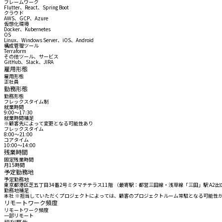
フレームワーク
Flutter、React、Spring Boot
クラウド
AWS、GCP、Azure
仮想化環境
Docker、Kubernetes
OS
Linux、Windows Server、iOS、Android
構成管理ツール
Terraform
その他ツール、サービス
GitHub、Slack、JIRA
雇用形態
雇用形態
正社員
勤務形態
勤務形態
フレックスタイム制
就業時間
9:00〜17:30
就業時間補足
※顧客先によって変更となる可能性あり
フレックスタイム
8:00〜21:00
コアタイム
10:00〜14:00
残業時間
固定残業時間
月15時間
予定勤務地
予定勤務地
東京都港区芝五丁目34番2号ミタマチテラス11階 （最寄駅：都営三田線・浅草線「三田」駅 A2出
勤務地補足
本社 ※担当していただくプロジェクトによっては、顧客のプロジェクトルーム常駐となる可能性
リモートワーク頻度
リモートワーク頻度
一部リモート