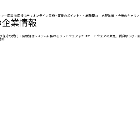
内定→オファー面談 ※面接は全てオンライン実施 <面接のポイント> ・転職理由 ・志望動機 ・今後のキャ
の企業情報
保守の受託 ・情報処理システムに係わるソフトウェアまたはハードウェアの販売、賃貸ならびに開発
業務