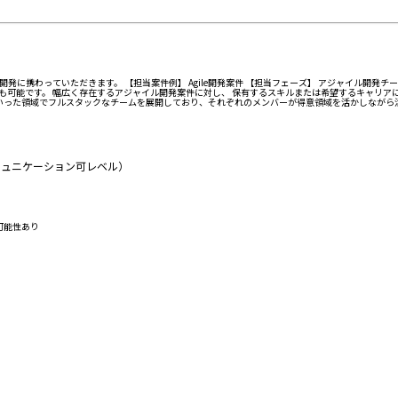
開発に携わっていただきます。 【担当案件例】 Agile開発案件 【担当フェーズ】 アジャイル開
能です。 幅広く存在するアジャイル開発案件に対し、 保有するスキルまたは希望するキャリアに応じて担
リといった領域でフルスタックなチームを展開しており、それぞれのメンバーが得意領域を活かしながら
コミュニケーション可レベル）
の可能性あり