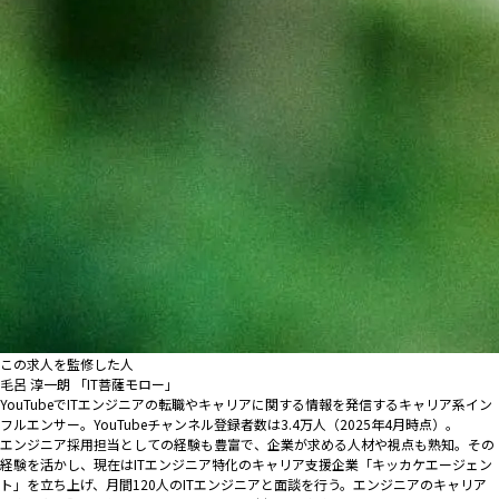
この求人を監修した人
毛呂 淳一朗 「IT菩薩モロー」
YouTubeでITエンジニアの転職やキャリアに関する情報を発信するキャリア系イン
フルエンサー。YouTubeチャンネル登録者数は3.4万人（2025年4月時点）。
エンジニア採用担当としての経験も豊富で、企業が求める人材や視点も熟知。その
経験を活かし、現在はITエンジニア特化のキャリア支援企業「キッカケエージェン
ト」を立ち上げ、月間120人のITエンジニアと面談を行う。エンジニアのキャリア