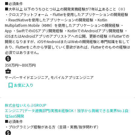
■必須条件
■大卒以上 以下のうちひとつ以上の開発実務経験が7年以上あること（※）
・クロスプラットフォーム ・Flutterを使用したアプリケーションの開発経験
・ReactNativeを使用したアプリケーションの開発経験 ・Kotlin
Multiplatform Mobile（KMM）を使用したアプリケーションの開発経験 ・
App ・SwiftでのiOSアプリ開発経験 ・KotlinでのAndroidアプリ開発経験 ・
iOSまたはAndroidアプリのアプリストアへの公開、更新の経験 ※Flutterでの
開発となりますが、iOSやAndroidまたはWebの開発経験と専門知識を有して
おり、Flutterをこれから学習していく意欲があれば、Flutterそのものの経験は
必須ではありません。
350
万円〜
800
万円
サーバーサイドエンジニア, モバイルアプリエンジニア
お気に入り
株式会社いえらぶGROUP
エンジニア(データ連携部門)実務未経験OK！独学から挑戦できる業界No.1自
社SaaS開発
■必須条件
・プログラミング経験がある方（言語・実務/独学問わず）