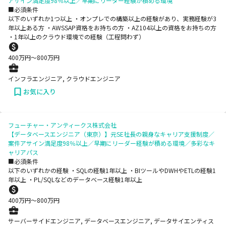
アサイン満足度98％以上／早期にリーダー経験が積める環境
■必須条件
以下のいずれか1つ以上 ・オンプレでの構築以上の経験があり、実務経験が3
年以上ある方 ・AWSSAP資格をお持ちの方 ・AZ104以上の資格をお持ちの方
・1年以上のクラウド環境での経験（工程問わず）
400
万円〜
800
万円
インフラエンジニア, クラウドエンジニア
お気に入り
フューチャー・アンティークス株式会社
【データベースエンジニア（東京）】元SE社長の親身なキャリア支援制度／
案件アサイン満足度98％以上／早期にリーダー経験が積める環境／多彩なキ
ャリアパス
■必須条件
以下のいずれかの経験 ・SQLの経験1年以上 ・BIツールやDWHやETLの経験1
年以上 ・PL/SQLなどのデータベース経験1年以上
400
万円〜
800
万円
サーバーサイドエンジニア, データベースエンジニア, データサイエンティス