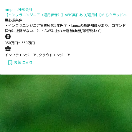
simpline株式会社
【インフラエンジニア（運用保守）】AWS案件あり/運用中心からクラウドへ
■必須条件
・インフラエンジニア実務経験1年程度 ・Linuxの基礎知識があり、コマンド
操作に抵抗がないこと ・AWSに触れた経験(業務/学習問わず)
350
万円〜
550
万円
インフラエンジニア, クラウドエンジニア
お気に入り