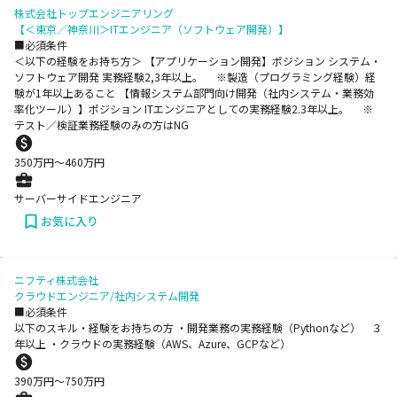
株式会社トップエンジニアリング
【＜東京／神奈川＞ITエンジニア（ソフトウェア開発）】
■必須条件
＜以下の経験をお持ち方＞ 【アプリケーション開発】ポジション システム・
ソフトウェア開発 実務経験2,3年以上。 ※製造（プログラミング経験）経
験が1年以上あること 【情報システム部門向け開発（社内システム・業務効
率化ツール）】ポジション ITエンジニアとしての実務経験2.3年以上。 ※
テスト／検証業務経験のみの方はNG
350
万円〜
460
万円
サーバーサイドエンジニア
お気に入り
ニフティ株式会社
クラウドエンジニア/社内システム開発
■必須条件
以下のスキル・経験をお持ちの方 ・開発業務の実務経験（Pythonなど） ３
年以上 ・クラウドの実務経験（AWS、Azure、GCPなど）
390
万円〜
750
万円