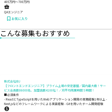
405
万円〜
700
万円
QAエンジニア
お気に入り
こんな募集もおすすめ
株式会社IBJ
【フロントエンドエンジニア】プライム上場の安定基盤／国内最大級！サー
ビス会員数86000名、加盟店数4100社！／月平均残業時間５時間！
■必須条件
- ReactとTypeScriptを用いたWebアプリケーション開発の実務経験1年以上 -
Next.jsなどのフレームワークによる実装経験 - Gitを用いたチーム開発経験