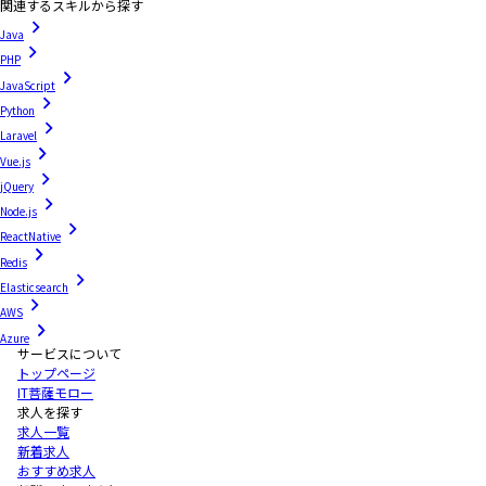
関連するスキルから探す
Java
PHP
JavaScript
Python
Laravel
Vue.js
jQuery
Node.js
ReactNative
Redis
Elasticsearch
AWS
Azure
サービスについて
トップページ
IT菩薩モロー
求人を探す
求人一覧
新着求人
おすすめ求人