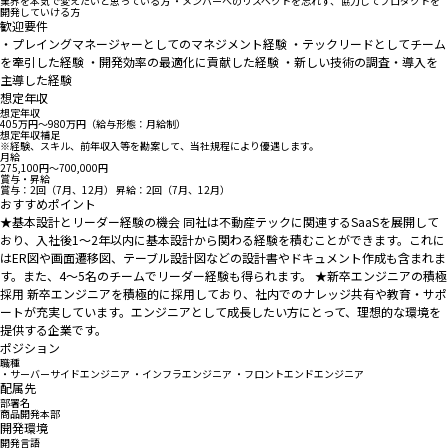
業界を本気で変えたいと思っている方 ・メンバーへのリスペクトを忘れず、協力してプロダクトを
開発していける方
歓迎要件
・プレイングマネージャーとしてのマネジメント経験 ・テックリードとしてチーム
を牽引した経験 ・開発効率の最適化に貢献した経験 ・新しい技術の調査・導入を
主導した経験
想定年収
想定年収
405万円〜980万円（給与形態：月給制）
想定年収補足
※経験、スキル、前年収⼊等を勘案して、当社規程により優遇します。
月給
275,100円〜700,000円
賞与・昇給
賞与：2回（7月、12月） 昇給：2回（7月、12月）
おすすめポイント
★基本設計とリーダー経験の機会 同社は不動産テックに関連するSaaSを展開して
おり、入社後1～2年以内に基本設計から関わる経験を積むことができます。これに
はER図や画面遷移図、テーブル設計図などの設計書やドキュメント作成も含まれま
す。また、4～5名のチームでリーダー経験も得られます。 ★新卒エンジニアの積極
採用 新卒エンジニアを積極的に採用しており、社内でのナレッジ共有や教育・サポ
ートが充実しています。エンジニアとして成長したい方にとって、理想的な環境を
提供する企業です。
ポジション
職種
・サーバーサイドエンジニア ・インフラエンジニア ・フロントエンドエンジニア
配属先
部署名
商品開発本部
開発環境
開発言語