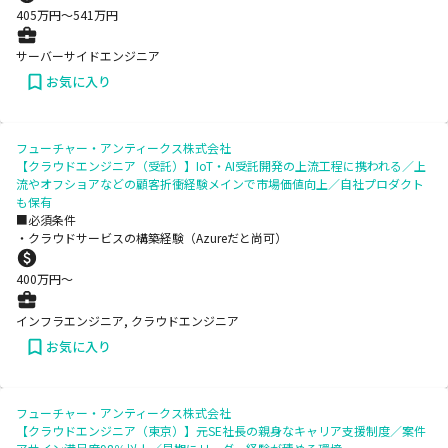
405
万円〜
541
万円
サーバーサイドエンジニア
お気に入り
フューチャー・アンティークス株式会社
【クラウドエンジニア（受託）】IoT・AI受託開発の上流工程に携われる／上
流やオフショアなどの顧客折衝経験メインで市場価値向上／自社プロダクト
も保有
■必須条件
・クラウドサービスの構築経験（Azureだと尚可）
400
万円〜
インフラエンジニア, クラウドエンジニア
お気に入り
フューチャー・アンティークス株式会社
【クラウドエンジニア（東京）】元SE社長の親身なキャリア支援制度／案件