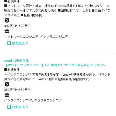
■必須条件
■ネットワーク設計・構築・運用いずれかの経験を1年以上お持ちの方 ※
監視のみやヘルプデスクの経験は除く ■国籍は問わず、しかし日本語ネイテ
ィブに限る ■転職回数不問
342
万円〜
500
万円
ネットワークエンジニア, インフラエンジニア
お気に入り
simpline株式会社
【AWSインフラエンジニア】AWS案件あり/オンプレ中心からクラウドへ
■必須条件
・インフラエンジニア実務経験1年程度 ・Linuxの基礎知識があり、コマンド
操作に抵抗がないこと ・AWSに触れた経験(業務/学習問わず)
350
万円〜
550
万円
インフラエンジニア, クラウドエンジニア
お気に入り