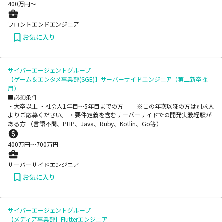
400
万円〜
フロントエンドエンジニア
お気に入り
サイバーエージェントグループ
【ゲーム＆エンタメ事業部(SGE)】サーバーサイドエンジニア（第二新卒採
用）
■必須条件
・大卒以上 ・社会人1年目～5年目までの方 ※この年次以降の方は別求人
よりご応募ください。 ・要件定義を含むサーバーサイドでの開発実務経験が
ある方 （言語不問、PHP、Java、Ruby、Kotlin、Go等）
400
万円〜
700
万円
サーバーサイドエンジニア
お気に入り
サイバーエージェントグループ
【メディア事業部】Flutterエンジニア