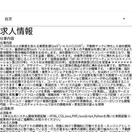
お問い合わせする
目次
求人情報
仕事内容
仕事内容
17,000社以上の顧客を抱える業務支援SaaS"いえらぶCLOUD"。 不動産テックに特化した自社開発
サービス、垂直統合型SaaS「いえらぶCLOUD」をより多くの不動産会社様に使っていただけるよう
新規開発や既存機能の改善をお任せします。 自社開発だけにプロダクトメンバーが主体となり、職
種の垣根を越えてサービスを企画・開発していきます。 住業界の情報インフラに携われるという面
白さを間近で感じることができます！ 総務省後援の「IoT･AI･クラウドアワード」にてベストイノベ
ーション賞(2019年)、ベスト社会貢献賞(2020年)、経営改革貢献賞(2022)を受賞★ ＊＊＊＊＊＊＊
＊＊＊ エンジニア、デザイナー、プランナーなど直接の商品の制作に携わるお仕事です。 専門性の
高い職種ですが、自分の手で、何かを生み出したい人にはピッタリの職種です。 ・要件定義、設計
から開発まで行うSE/PG業務 ・業界トップシェアを誇るサービスとして、社会的インパクトの大き
なシステム開発 1日あたり数万トラフィック、数十万レコードの変更を取り扱う大規模サービスの運
用経験を積めます◎ 社員の6割がエンジニア・デザイナーなど開発メンバーが中心の組織で、今まで
のスキルを応用できるだけでなく、コードレビューやフィードバックを通してさらに成長すること
ができます！ ■メンバーの裁量・実装状況 ・サービスの企画・決定の場にエンジニアも参加し、タ
スクの見積もりも担当メンバー中心に行う ・1か月以下でのイテレーション開発を実践 ・デイリー
でスタンドアップミーティングを実施 ・継続的なデプロイ(デリバリー)を実施し、迅速なサービス
提供を実現 ■ワークフローの整備・情報共有 ・全コードをバージョン管理ツールで記録 ・メンバー
が実装したコードのマージはPull Requestベースで行う ・自動(＝システム化され、1コマンドで実
行できる)ビルド・自動デプロイ環境の整備 ・チームのKPIや実績値は、全メンバーがいつでも閲覧
可能 ・チームごとのチャットルームで日々の情報共有・意見交換が盛んな環境
必須条件
必須条件
・3年以上のシステム開発実務経験 ・HTML,CSS,Java,PHP,JavaScript,Pythonを用いた実務経験 ※
成果物があればご推薦時にお知らせください。
求める人物像
・自ら現状のプロダクトの課題を見つけ、改善に向けて積極的に行動できる方 ・エンジニアとして
常に技術の向上に取り組んでいる方 ・IT化が進まない業界の課題に真剣に取り組みたい方 ・不動産