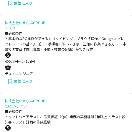
お気に入り
株式会社いえらぶGROUP
テスター
■必須条件
・基本的なPC操作ができる方（タイピング／ブラウザ操作／Googleスプレ
ッドシートの基本入力） ・手順書に沿って丁寧・正確に作業できる方 ・日本
語での文章作成（現象・手順・結果の記録）ができる方
405
万円〜
541
万円
テストエンジニア
お気に入り
株式会社いえらぶGROUP
QAエンジニア
■必須条件
・ソフトウェアテスト、品質保証（QA）業務の実務経験2年以上 ・テスト設
計書・テスト計画の作成経験