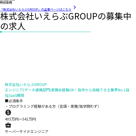
時短勤務
「株式会社いえらぶGROUP」の企業ページはこちら
株式会社いえらぶGROUPの募集中
の求人
株式会社いえらぶGROUP
エンジニア(データ連携部門)実務未経験OK！独学から挑戦できる業界No.1自
社SaaS開発
■必須条件
・プログラミング経験がある方（言語・実務/独学問わず）
405
万円〜
541
万円
サーバーサイドエンジニア