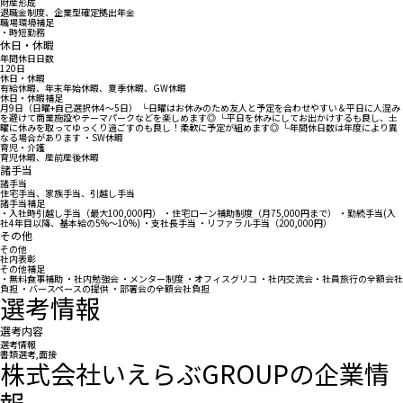
財産形成
退職金制度、企業型確定拠出年金
職場環境補足
・時短勤務
休日・休暇
年間休日日数
120日
休日・休暇
有給休暇、年末年始休暇、夏季休暇、GW休暇
休日・休暇補足
月9日（日曜+自己選択休4～5日） └日曜はお休みのため友人と予定を合わせやすい＆平日に人混み
を避けて商業施設やテーマパークなどを楽しめます◎ └平日を休みにしてお出かけするも良し、土
曜に休みを取ってゆっくり過ごすのも良し！柔軟に予定が組めます◎ └年間休日数は年度により異
なる場合があります ・SW休暇
育児・介護
育児休暇、産前産後休暇
諸手当
諸手当
住宅手当、家族手当、引越し手当
諸手当補足
・入社時引越し手当（最大100,000円） ・住宅ローン補助制度（月75,000円まで） ・勤続手当(入
社4年目以降、基本給の5%～10%) ・支社長手当 ・リファラル手当（200,000円）
その他
その他
社内表彰
その他補足
・無料食事補助 ・社内勉強会 ・メンター制度 ・オフィスグリコ ・社内交流会・社員旅行の全額会社
負担 ・バースペースの提供 ・部署会の全額会社負担
選考情報
選考内容
選考情報
書類選考,面接
株式会社いえらぶGROUPの企業情
報