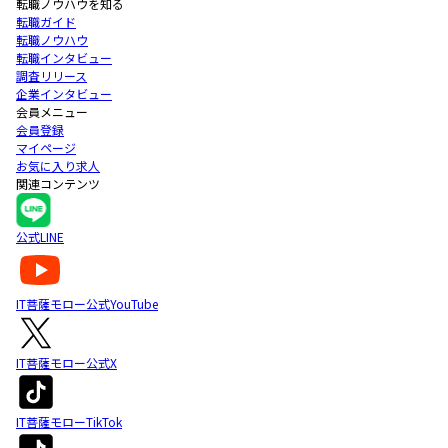
転職ノウハウを知る
転職ガイド
転職ノウハウ
転職インタビュー
調査リリース
企業インタビュー
会員メニュー
会員登録
マイページ
お気に入り求人
関連コンテンツ
公式LINE
IT菩薩モロー公式YouTube
IT菩薩モロー公式X
IT菩薩モローTikTok