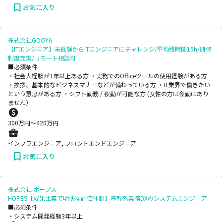
お気に入り
株式会社GOOYA
【ITエンジニア】未経験からITエンジニアにチャレンジ/平均残時間15h/研修
制度充実/リモート相談可
■必須条件
・社会人経験が1年以上ある方 ・実務でのOfficeツールの使用経験がある方
・挨拶、基本的なビジネスマナーなどが備わっている方 ・IT業界で働きたい
という意思がある方 ・シフト勤務 / 夜勤が可能な方 (女性の方は夜勤はあり
ません）
300
万円〜
420
万円
インフラエンジニア, フロントエンドエンジニア
お気に入り
株式会社 ホープス
HOPES【成果主義で明快な評価体制】基幹系業務DXのシステムエンジニア
■必須条件
・システム開発経験3年以上