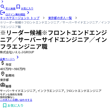
求人検索
お気に入り
ログイン
無料相談
キッカケエージェント
トップ
東京都の求人一覧
※リーダー候補※フロントエンドエンジニア／サーバーサイドエンジニア／インフ
ラエンジニア職
※リーダー候補※フロントエンドエンジ
ニア／サーバーサイドエンジニア／イン
フラエンジニア職
株式会社いえらぶGROUP
企業ページへ
年収
405万円〜980万円
勤務地
東京都
職種
サーバーサイドエンジニア, インフラエンジニア, フロントエンドエンジニア
モダンな技術を採用
技術試験なし
この求人にお問い合わせする
お気に入り