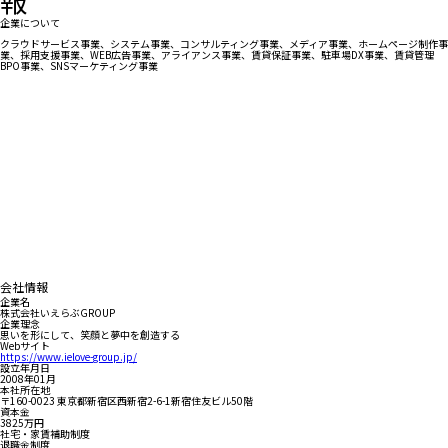
企業について
クラウドサービス事業、システム事業、コンサルティング事業、メディア事業、ホームページ制作事
業、採用支援事業、WEB広告事業、アライアンス事業、賃貸保証事業、駐車場DX事業、賃貸管理
BPO事業、SNSマーケティング事業
会社情報
企業名
株式会社いえらぶGROUP
企業理念
思いを形にして、笑顔と夢中を創造する
Webサイト
https://www.ielove-group.jp/
設立年月日
2008年01月
本社所在地
〒160-0023 東京都新宿区西新宿2-6-1新宿住友ビル50階
資本金
3825万円
社宅・家賃補助制度
退職金制度