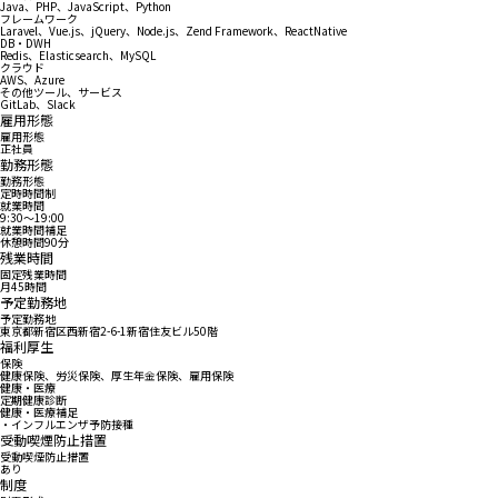
Java、PHP、JavaScript、Python
フレームワーク
Laravel、Vue.js、jQuery、Node.js、Zend Framework、ReactNative
DB・DWH
Redis、Elasticsearch、MySQL
クラウド
AWS、Azure
その他ツール、サービス
GitLab、Slack
雇用形態
雇用形態
正社員
勤務形態
勤務形態
定時時間制
就業時間
9:30〜19:00
就業時間補足
休憩時間90分
残業時間
固定残業時間
月45時間
予定勤務地
予定勤務地
東京都新宿区西新宿2-6-1新宿住友ビル50階
福利厚生
保険
健康保険、労災保険、厚生年金保険、雇用保険
健康・医療
定期健康診断
健康・医療補足
・インフルエンザ予防接種
受動喫煙防止措置
受動喫煙防止措置
あり
制度