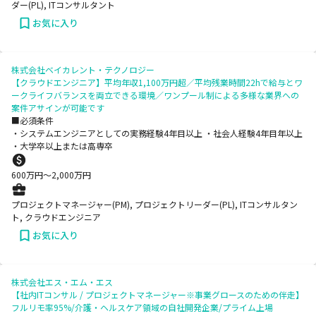
ダー(PL), ITコンサルタント
お気に入り
株式会社ベイカレント・テクノロジー
【クラウドエンジニア】平均年収1,100万円超／平均残業時間22hで給与とワ
ークライフバランスを両立できる環境／ワンプール制による多様な業界への
案件アサインが可能です
■必須条件
・システムエンジニアとしての実務経験4年目以上 ・社会人経験4年目年以上
・大学卒以上または高専卒
600
万円〜
2,000
万円
プロジェクトマネージャー(PM), プロジェクトリーダー(PL), ITコンサルタン
ト, クラウドエンジニア
お気に入り
株式会社エス・エム・エス
【社内ITコンサル / プロジェクトマネージャー※事業グロースのための伴走】
フルリモ率95%/介護・ヘルスケア領域の自社開発企業/プライム上場