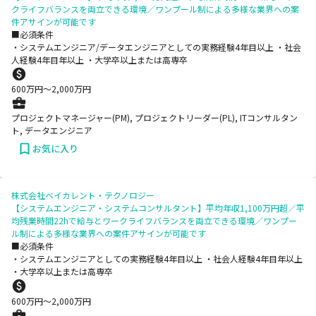
クライフバランスを両立できる環境／ワンプール制による多様な業界への案
件アサインが可能です
■必須条件
・システムエンジニア/データエンジニアとしての実務経験4年目以上 ・社会
人経験4年目年以上 ・大学卒以上または高専卒
600
万円〜
2,000
万円
プロジェクトマネージャー(PM), プロジェクトリーダー(PL), ITコンサルタン
ト, データエンジニア
お気に入り
株式会社ベイカレント・テクノロジー
【システムエンジニア・システムコンサルタント】平均年収1,100万円超／平
均残業時間22hで給与とワークライフバランスを両立できる環境／ワンプー
ル制による多様な業界への案件アサインが可能です
■必須条件
・システムエンジニアとしての実務経験4年目以上 ・社会人経験4年目年以上
・大学卒以上または高専卒
600
万円〜
2,000
万円