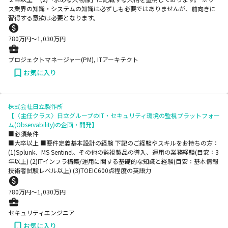
ス業界の知識・システムの知識は必ずしも必要ではありませんが、前向きに
習得する意欲は必要となります。
780
万円〜
1,030
万円
プロジェクトマネージャー(PM), ITアーキテクト
お気に入り
株式会社日立製作所
【〈主任クラス〉日立グループのIT・セキュリティ環境の監視プラットフォー
ム(Observability)の企画・開発】
■必須条件
■大卒以上 ■要件定義基本設計の経験 下記のご経験やスキルをお持ちの方：
(1)Splunk、MS Sentinel、その他の監視製品の導入、運用の業務経験(目安：3
年以上) (2)ITインフラ構築/運用に関する基礎的な知識と経験(目安：基本情報
技術者試験レベル以上) (3)TOEIC600点程度の英語力
780
万円〜
1,030
万円
セキュリティエンジニア
お気に入り