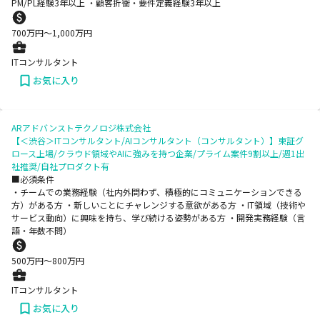
PM/PL経験3年以上 ・顧客折衝・要件定義経験3年以上
700
万円〜
1,000
万円
ITコンサルタント
お気に入り
ARアドバンストテクノロジ株式会社
【＜渋谷＞ITコンサルタント/AIコンサルタント（コンサルタント）】東証グ
ロース上場/クラウド領域やAIに強みを持つ企業/プライム案件9割以上/週1出
社推奨/自社プロダクト有
■必須条件
・チームでの業務経験（社内外問わず、積極的にコミュニケーションできる
方）がある方 ・新しいことにチャレンジする意欲がある方 ・IT領域（技術や
サービス動向）に興味を持ち、学び続ける姿勢がある方 ・開発実務経験（言
語・年数不問）
500
万円〜
800
万円
ITコンサルタント
お気に入り