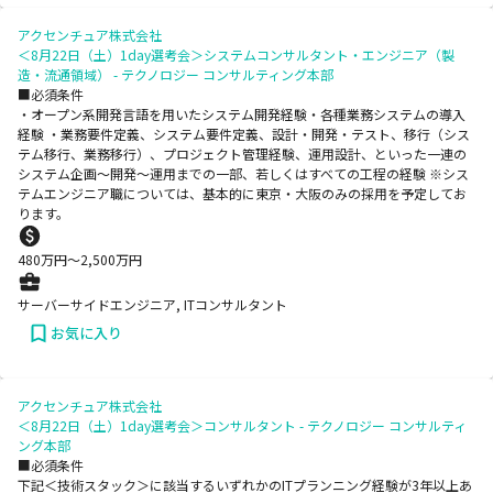
アクセンチュア株式会社
＜8月22日（土）1day選考会＞システムコンサルタント・エンジニア（製
造・流通領域） - テクノロジー コンサルティング本部
■必須条件
・オープン系開発言語を用いたシステム開発経験・各種業務システムの導入
経験 ・業務要件定義、システム要件定義、設計・開発・テスト、移行（シス
テム移行、業務移行）、プロジェクト管理経験、運用設計、といった一連の
システム企画～開発～運用までの一部、若しくはすべての工程の経験 ※シス
テムエンジニア職については、基本的に東京・大阪のみの採用を予定してお
ります。
480
万円〜
2,500
万円
サーバーサイドエンジニア, ITコンサルタント
お気に入り
アクセンチュア株式会社
＜8月22日（土）1day選考会＞コンサルタント - テクノロジー コンサルティ
ング本部
■必須条件
下記＜技術スタック＞に該当するいずれかのITプランニング経験が3年以上あ