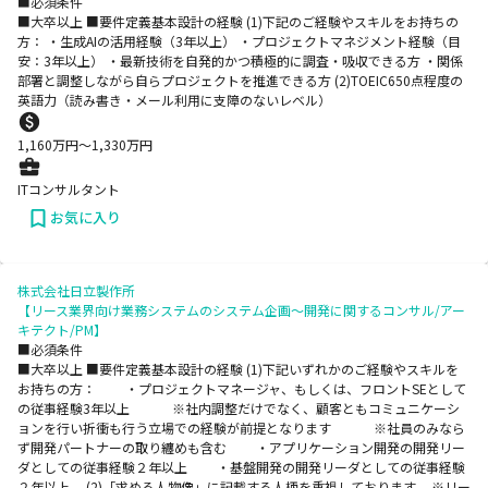
■必須条件
■大卒以上 ■要件定義基本設計の経験 (1)下記のご経験やスキルをお持ちの
方： ・生成AIの活用経験（3年以上） ・プロジェクトマネジメント経験（目
安：3年以上） ・最新技術を自発的かつ積極的に調査・吸収できる方 ・関係
部署と調整しながら自らプロジェクトを推進できる方 (2)TOEIC650点程度の
英語力（読み書き・メール利用に支障のないレベル）
1,160
万円〜
1,330
万円
ITコンサルタント
お気に入り
株式会社日立製作所
【リース業界向け業務システムのシステム企画～開発に関するコンサル/アー
キテクト/PM】
■必須条件
■大卒以上 ■要件定義基本設計の経験 (1)下記いずれかのご経験やスキルを
お持ちの方： ・プロジェクトマネージャ、もしくは、フロントSEとして
の従事経験3年以上 ※社内調整だけでなく、顧客ともコミュニケーシ
ョンを行い折衝も行う立場での経験が前提となります ※社員のみなら
ず開発パートナーの取り纏めも含む ・アプリケーション開発の開発リー
ダとしての従事経験２年以上 ・基盤開発の開発リーダとしての従事経験
２年以上 (2)「求める人物像」に記載する人柄を重視しております。 ※リー