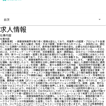
お問い合わせする
目次
求人情報
仕事内容
仕事内容
【募集背景】 ・損害保険業界を取り巻く環境は変化しており、同業界への提案・プロジェクト支援
を担う当センタも、新たな観点・知見・手法で提案／支援が求められている。 ・具体的には、顕在
化している課題への対応にとどまらず、数年後の業界像や今後の変化、必要な対応の仮説の策定
と、他業界の事例・知見や先端技術を活用した支援・解決策の提案等が求められている。 ・そのた
めには、メガトレンド・シナリオ分析、将来像策定、論点・課題抽出、日立グループ内外の技術探
索、BPR／新サービスの検討・提案と受注後の支援を行う必要がある。 ・上記実現には当センタの
ケイパビリティ向上が必要であり、その一環として新たな人財を募集する。 【職務概要】 IT/ビジネ
スコンサルタントとして、損害保業界向けのコンサルティングをお任せします。 ・顧客の目指す姿
を理解／自ら策定した上で、現行業務を分析し課題や改善点の抽出 ・抽出した課題や改善点に適用
可能な技術・ソリューションを探索・適用し、新たな業務モデルの作成 ・当社研究所や他部署と連
携した、課題や改善点を解決に資する技術・ソリューションの開発、企画 【職務詳細】 具体的には
以下の業務をお任せします。 ・中期経営計画や業界・技術動向等を分析し、顧客が目指す事業・サ
ービス像および業務の策定 ・ドキュメント調査や関係者ヒアリング等により現行業務を整理・分析
し、目指す姿とのギャップや課題の抽出 ・業界や技術の動向、顧客の課題からニーズ・市場等を分
析し、新しい自社サービス・ソリューションの企画/推進 ・新業務の内容から必要なシステム機能を
定義、開発者への連携 【ポジションの魅力・やりがい・キャリアパス】 【魅力・やりがい】 ・コン
サルタントとして「打席」に立てる回数が多いのが当ポジションの特徴です。提案、企画、実行な
ど当社ではコンサルタントとして多くの経験を後押しします。当組織は設立間もないため、ご自身
の意欲・スキルにより、中核を担うことも可能です。 ・日立グループには研究所や様々なソリュー
ションを担う企業が存在するため、One Hitachiとしてのソリューション提供や検証、企画が可能で
す。クライアント様へ提案を行うのではなく、その実行のソリューションまで考案できるのが当ポ
ジションの魅力です。 ・損害保険業界向けの提案も、システム導入だけでなく、業務改善や新サー
ビス導入等幅広いテーマがあり、お客様の課題を一緒に考える協創活動の機会も存在します。 ・ワ
ークライフバランスや残業時間にも留意しており、社員が働きやすい環境づくりが出来るポジショ
ンです。コンサルタントにはワークハードなイメージがあるかと思いますが、当社では残業時間を