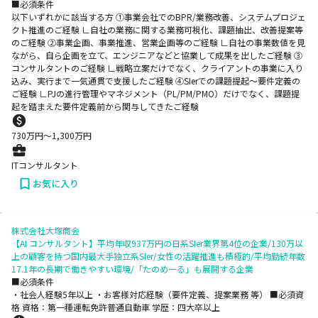
■必須条件
以下いずれかに該当する方 ①事業会社でのBPR/業務改善、システムプロジェ
クト推進のご経験 ∟自社の業務に関する業務可視化、課題抽出、改善提案等
のご経験 ②事業企画、事業推進、営業企画等のご経験 ∟自社の事業数値を見
ながら、自ら企画を立て、エンジニアなどと協業して成果を出したご経験 ③
コンサルタントのご経験 ∟戦略立案だけでなく、クライアントの事業に入り
込み、実行まで一気通貫で支援したご経験 ④SIerでの課題提起～要件定義の
ご経験 ∟PJの進行管理やマネジメント（PL/PM/PMO）だけでなく、課題提
起を踏まえた要件定義前から関与してきたご経験
730
万円〜
1,300
万円
ITコンサルタント
お気に入り
株式会社大塚商会
【AI コンサルタント】平均年収937万円の日系SIer業界第4位の企業/130万以
上の顧客を持つ国内最大手独立系SIer/女性の活躍推進も積極的/平均勤続年数
17.1年の長期で働きやすい環境/「たのめーる」も展開する企業
■必須条件
・社会人経験5年以上 ・お客様対応経験（要件定義、提案業務 等） ■必須資
格 資格：第一種運転免許普通自動車 学歴：四大卒以上