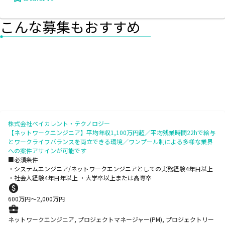
こんな募集もおすすめ
株式会社ベイカレント・テクノロジー
【ネットワークエンジニア】平均年収1,100万円超／平均残業時間22hで給与
とワークライフバランスを両立できる環境／ワンプール制による多様な業界
への案件アサインが可能です
■必須条件
・システムエンジニア/ネットワークエンジニアとしての実務経験4年目以上
・社会人経験4年目年以上 ・大学卒以上または高専卒
600
万円〜
2,000
万円
ネットワークエンジニア, プロジェクトマネージャー(PM), プロジェクトリー