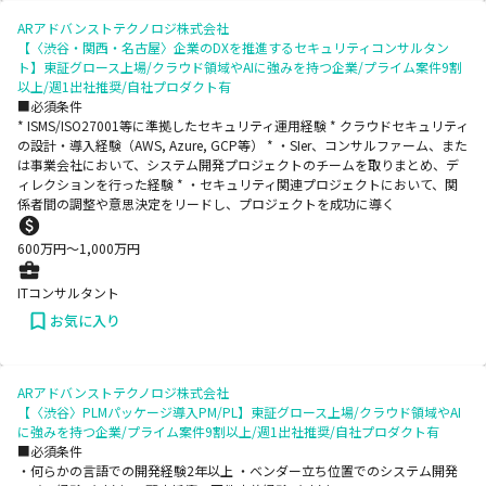
ARアドバンストテクノロジ株式会社
【〈渋谷・関西・名古屋〉企業のDXを推進するセキュリティコンサルタン
ト】東証グロース上場/クラウド領域やAIに強みを持つ企業/プライム案件9割
以上/週1出社推奨/自社プロダクト有
■必須条件
* ISMS/ISO27001等に準拠したセキュリティ運用経験 * クラウドセキュリティ
の設計・導入経験（AWS, Azure, GCP等） * ・SIer、コンサルファーム、また
は事業会社において、システム開発プロジェクトのチームを取りまとめ、デ
ィレクションを行った経験 * ・セキュリティ関連プロジェクトにおいて、関
係者間の調整や意思決定をリードし、プロジェクトを成功に導く
600
万円〜
1,000
万円
ITコンサルタント
お気に入り
ARアドバンストテクノロジ株式会社
【〈渋谷〉PLMパッケージ導入PM/PL】東証グロース上場/クラウド領域やAI
に強みを持つ企業/プライム案件9割以上/週1出社推奨/自社プロダクト有
■必須条件
・何らかの言語での開発経験2年以上 ・ベンダー立ち位置でのシステム開発