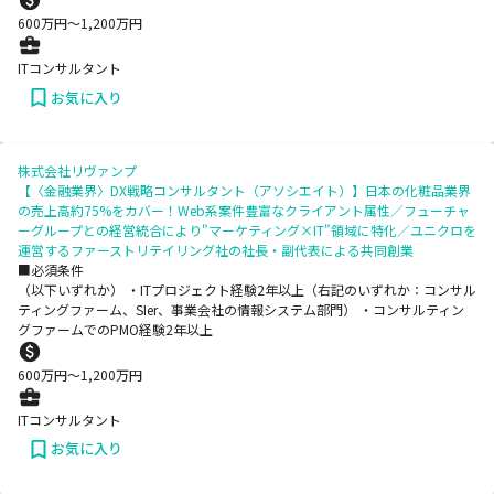
600
万円〜
1,200
万円
ITコンサルタント
お気に入り
株式会社リヴァンプ
【〈金融業界〉DX戦略コンサルタント（アソシエイト）】日本の化粧品業界
の売上高約75%をカバー！Web系案件豊富なクライアント属性／フューチャ
ーグループとの経営統合により"マーケティング×IT"領域に特化／ユニクロを
運営するファーストリテイリング社の社長・副代表による共同創業
■必須条件
（以下いずれか） ・ITプロジェクト経験2年以上（右記のいずれか：コンサル
ティングファーム、SIer、事業会社の情報システム部門） ・コンサルティン
グファームでのPMO経験2年以上
600
万円〜
1,200
万円
ITコンサルタント
お気に入り