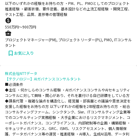
以下のいずれかの経験をお持ちの方 ・PM、PL、PMOとしてのプロジェクト
推進経験 ・顧客折衝、要件定義、基本設計などの上流工程経験 ・開発工程、
テスト工程、品質、進捗等の管理経験
550
万円〜
900
万円
プロジェクトマネージャー(PM), プロジェクトリーダー(PL), PMO, ITコンサル
タント
お気に入り
株式会社NTTデータ
【テクノロジー】AIガバナンスコンサルタント
■必須条件
◆主任 ・何かしらのコンサル経験 ・AIガバナンスコンサルやAIセキュリティ
コンサルに対して興味‧関⼼があり、それを裏付ける⾃⼰研鑽をしている⽅
◆課長代理 ・複雑な論点を構造化し、経営層・部長層との議論や意思決定を
支援した経験をお持ちの方 以下いずれかの経験を2年程度お持ちの方 ・総合
コンサルティングファーム、シンクタンク、SIer、ITコンサルティング企業等
でのコンサルティング実務経験 ・大手企業におけるリスクマネジメント、コ
ーポレートガバナンス、コンプライアンス、内部統制等の企画・構築経験 ・
セキュリティガバナンス、GRC、ISMS、リスクアセスメント、個人情報保
護、データガバナンス等の運営・推進経験 ・AI導入、生成AI活用、データ利