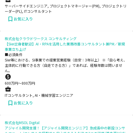
サーバーサイドエンジニア, プロジェクトマネージャー(PM), プロジェクトリ
ーダー(PL), ITコンサルタント
お気に入り
株式会社クラウドワークス コンサルティング
【SIer出身者歓迎】AI・RPAを活用した業務改善コンサルタント兼PM／新規
事業立ち上げ
■必須条件
SIer等における、SI事業での提案営業経験（目安：3年以上） ※「自ら考え、
主体的に行動できる方（自走できる方）」であれば、経験年数は問いませ
ん。
600
万円〜
800
万円
ITコンサルタント, AI・機械学習エンジニア
お気に入り
株式会社MSOL Digital
アジャイル開発支援！【アジャイル開発エンジニア】急成長中の新設コンサ