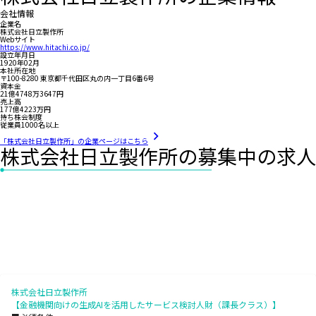
会社情報
企業名
株式会社日立製作所
Webサイト
https://www.hitachi.co.jp/
設立年月日
1920年02月
本社所在地
〒100-8280 東京都千代田区丸の内一丁目6番6号
資本金
21億4748万3647円
売上高
177億4223万円
持ち株会制度
従業員1000名以上
「株式会社日立製作所」の企業ページはこちら
株式会社日立製作所の募集中の求人
株式会社日立製作所
【金融機関向けの生成AIを活用したサービス検討人財（課長クラス）】