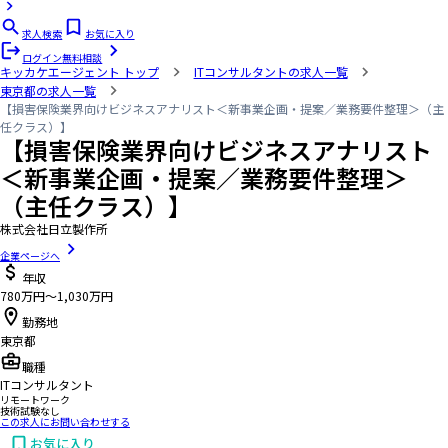
求人検索
お気に入り
ログイン
無料相談
キッカケエージェント
トップ
ITコンサルタントの求人一覧
東京都の求人一覧
【損害保険業界向けビジネスアナリスト＜新事業企画・提案／業務要件整理＞（主
任クラス）】
【損害保険業界向けビジネスアナリスト
＜新事業企画・提案／業務要件整理＞
（主任クラス）】
株式会社日立製作所
企業ページへ
年収
780万円〜1,030万円
勤務地
東京都
職種
ITコンサルタント
リモートワーク
技術試験なし
この求人にお問い合わせする
お気に入り