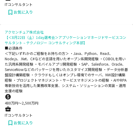
ITコンサルタント
お気に入り
アクセンチュア株式会社
【＜8月22日（土）1day選考会＞アプリケーションマネージドサービスコン
サルタント – テクノロジー コンサルティング本部】
■必須条件
＜下記いずれかのご経験をお持ちの方＞ ・Java、Python、React、
Node.js、.Net、C#などの言語を用いたオープン系開発経験 ・COBOLを用い
た汎用系開発経験 ・モバイルアプリ開発経験 ・SAP、Salesforce、Oracle、
ServiceNowなどのパッケージを用いたカスタマイズ開発経験 ・データ分析基
盤設計構築経験 ・クラウドもしくはオンプレ環境でのサーバ、NW設計構築
経験 ・プロジェクトマネジメント・サービスマネジメントの経験 ・AIやRPA
等新技術を活用した業務改革支援、システム・ソリューションの実装・運用
支援の経験
480
万円〜
2,500
万円
ITコンサルタント
お気に入り