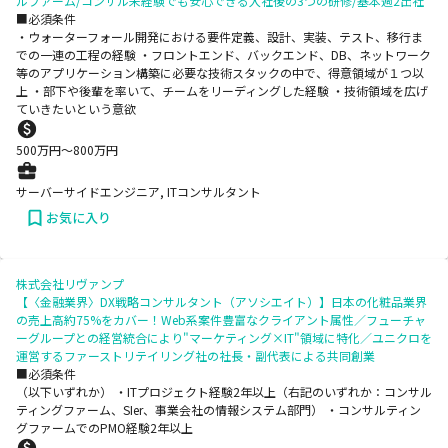
ルファーム/コンサル未経験でも安心できる入社後の3つの研修/基本週2出社
■必須条件
・ウォーターフォール開発における要件定義、設計、実装、テスト、移行ま
での一連の工程の経験 ・フロントエンド、バックエンド、DB、ネットワーク
等のアプリケーション構築に必要な技術スタックの中で、得意領域が１つ以
上 ・部下や後輩を率いて、チームをリーディングした経験 ・技術領域を広げ
ていきたいという意欲
500
万円〜
800
万円
サーバーサイドエンジニア, ITコンサルタント
お気に入り
株式会社リヴァンプ
【〈金融業界〉DX戦略コンサルタント（アソシエイト）】日本の化粧品業界
の売上高約75%をカバー！Web系案件豊富なクライアント属性／フューチャ
ーグループとの経営統合により"マーケティング×IT"領域に特化／ユニクロを
運営するファーストリテイリング社の社長・副代表による共同創業
■必須条件
（以下いずれか） ・ITプロジェクト経験2年以上（右記のいずれか：コンサル
ティングファーム、SIer、事業会社の情報システム部門） ・コンサルティン
グファームでのPMO経験2年以上