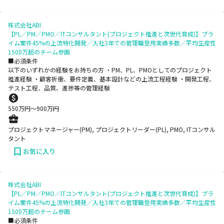
株式会社ABI
【PL／PM／PMO／ITコンサルタント(プロジェクト推進と次世代育成)】プラ
イム案件45%の上流特化開発／入社3年での管理職登用実績多数／平均生産性
1500万超のチーム参画
■必須条件
以下のいずれかの経験をお持ちの方 ・PM、PL、PMOとしてのプロジェクト
推進経験 ・顧客折衝、要件定義、基本設計などの上流工程経験 ・開発工程、
テスト工程、品質、進捗等の管理経験
550
万円〜
900
万円
プロジェクトマネージャー(PM), プロジェクトリーダー(PL), PMO, ITコンサル
タント
お気に入り
株式会社ABI
【PL／PM／PMO／ITコンサルタント(プロジェクト推進と次世代育成)】プラ
イム案件45%の上流特化開発／入社3年での管理職登用実績多数／平均生産性
1500万超のチーム参画
■必須条件