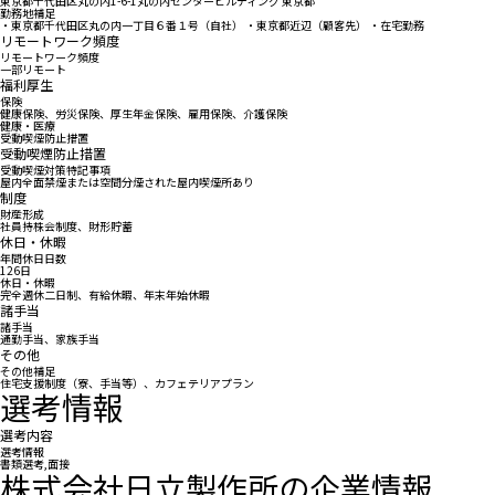
東京都千代田区丸の内1-6-1丸の内センタービルディング 東京都
勤務地補足
・東京都千代田区丸の内一丁目６番１号（自社） ・東京都近辺（顧客先） ・在宅勤務
リモートワーク頻度
リモートワーク頻度
一部リモート
福利厚生
保険
健康保険、労災保険、厚生年金保険、雇用保険、介護保険
健康・医療
受動喫煙防止措置
受動喫煙防止措置
受動喫煙対策特記事項
屋内全面禁煙または空間分煙された屋内喫煙所あり
制度
財産形成
社員持株会制度、財形貯蓄
休日・休暇
年間休日日数
126日
休日・休暇
完全週休二日制、有給休暇、年末年始休暇
諸手当
諸手当
通勤手当、家族手当
その他
その他補足
住宅支援制度（寮、手当等）、カフェテリアプラン
選考情報
選考内容
選考情報
書類選考,面接
株式会社日立製作所の企業情報