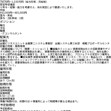
780万円〜1,030万円（給与形態：月給制）
想定年収補足
※年令・経験・能力を考慮の上、当社規定により優遇いたします。
月給
463,000円〜605,000円
賞与・昇給
賞与：2回 昇給：1回
ポジション
職位
主任
職種
・ITコンサルタント
配属先
部署名
金融ビジネスユニット 金融第二システム事業部 金融システム第三本部 戦略プロポーザルセンタ
部署の特徴・業務環境
【配属組織について（概要・ミッション）】 ■組織のミッション 損害保険会社との協創事業やデジ
タル領域における新規事業創出を通じ、損害保険会社の価値向上に貢献するとともに、自社金融シ
ステム部門の利益拡大に貢献する。 また、上流工程の支援を通じ、プロジェクトの安定かつ確実な
推進に寄与する。 ■担当業界 損害保険業界 【携わる事業・ビジネス・サービス・製品など】 ・損害
保険会社向けのミッションクリティカルシステム開発を得意としている組織において、既存の枠踏
みを超えて、損害保険会社との協創事業やデジタル領域における新しいビジネスをCX/UXの観点で
支援していく。
雇用形態
雇用形態
正社員
試用期間
あり（3ヶ月）
勤務形態
勤務形態
定時時間制
就業時間
8:50〜17:20
就業時間補足
実働7時間45分、休憩45分 ※事業所によって時間帯が異なる場合あり。
予定勤務地
予定勤務地