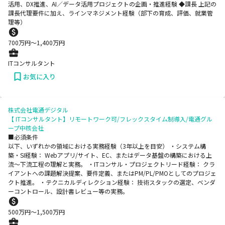
活用、DX推進、AI／データ活用プロジェクトの企画・推進経験 ◆課長 上記の
課長代理要件に加え、ラインマネジメント経験（部下の育成、評価、就業管
理等）
700
万円〜
1,400
万円
ITコンサルタント
お気に入り
株式会社電通デジタル
【 ITコンサルタント】リモートワーク可/フレックスタイム制導入/電通グル
ープ中核会社
■必須条件
以下、いずれかの領域における実務経験（3年以上を目安） ・システム構
築・SI経験： Webアプリ/サイト、EC、またはデータ基盤の構築における上
流〜下流工程の理解と実務。 ・ITコンサル・プロジェクトリード経験： クラ
イアントへの課題解決提案、要件定義、またはPM/PL/PMOとしてのプロジェ
クト推進。 ・テクニカルディレクション経験： 技術スタックの選定、ベンダ
ーコントロール、設計書レビュー等の実務。
500
万円〜
1,500
万円