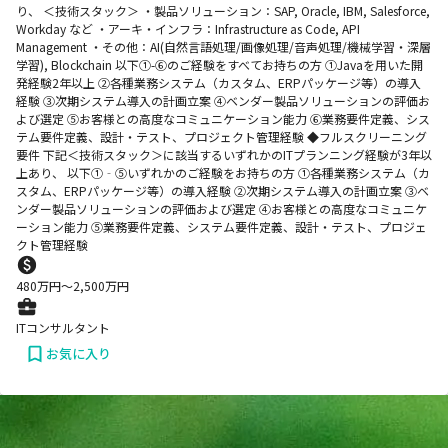
り、 ＜技術スタック＞ ・製品ソリューション：SAP, Oracle, IBM, Salesforce,
Workday など ・アーキ・インフラ：Infrastructure as Code, API
Management ・その他：AI(自然言語処理/画像処理/音声処理/機械学習・深層
学習), Blockchain 以下①-⑥のご経験をすべてお持ちの方 ①Javaを用いた開
発経験2年以上 ②各種業務システム（カスタム、ERPパッケージ等）の導入
経験 ③次期システム導入の計画立案 ④ベンダー製品ソリューションの評価お
よび選定 ⑤お客様との高度なコミュニケーション能力 ⑥業務要件定義、シス
テム要件定義、設計・テスト、プロジェクト管理経験 ◆フルスクリーニング
要件 下記＜技術スタック＞に該当するいずれかのITプランニング経験が3年以
上あり、 以下①‐⑤いずれかのご経験をお持ちの方 ①各種業務システム（カ
スタム、ERPパッケージ等）の導入経験 ②次期システム導入の計画立案 ③ベ
ンダー製品ソリューションの評価および選定 ④お客様との高度なコミュニケ
ーション能力 ⑤業務要件定義、システム要件定義、設計・テスト、プロジェ
クト管理経験
480
万円〜
2,500
万円
ITコンサルタント
お気に入り