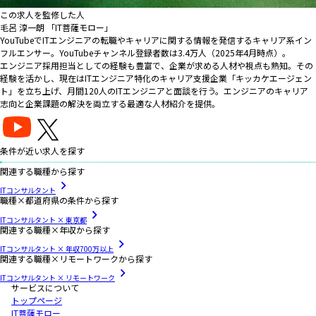
この求人を監修した人
毛呂 淳一朗 「IT菩薩モロー」
YouTubeでITエンジニアの転職やキャリアに関する情報を発信するキャリア系イン
フルエンサー。YouTubeチャンネル登録者数は3.4万人（2025年4月時点）。
エンジニア採用担当としての経験も豊富で、企業が求める人材や視点も熟知。その
経験を活かし、現在はITエンジニア特化のキャリア支援企業「キッカケエージェン
ト」を立ち上げ、月間120人のITエンジニアと面談を行う。エンジニアのキャリア
志向と企業課題の解決を両立する最適な人材紹介を提供。
条件が近い求人を探す
関連する職種から探す
ITコンサルタント
職種×都道府県の条件から探す
ITコンサルタント × 東京都
関連する職種×年収から探す
ITコンサルタント × 年収700万以上
関連する職種×リモートワークから探す
ITコンサルタント × リモートワーク
サービスについて
トップページ
IT菩薩モロー