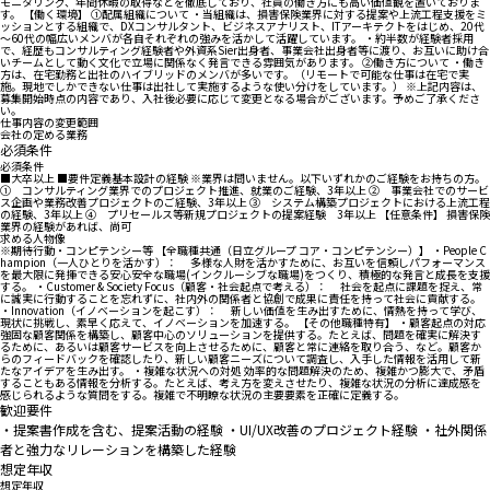
モニタリング、年間休暇の取得などを徹底しており、社員の働き方にも高い価値観を置いておりま
す。 【働く環境】 ①配属組織について ・当組織は、損害保険業界に対する提案や上流工程支援をミ
ッションとする組織で、DXコンサルタント、ビジネスアナリスト、ITアーキテクトをはじめ、20代
～60代の幅広いメンバが各自それぞれの強みを活かして活躍しています。 ・約半数が経験者採用
で、経歴もコンサルティング経験者や外資系Sier出身者、事業会社出身者等に渡り、お互いに助け合
いチームとして動く文化で立場に関係なく発言できる雰囲気があります。 ②働き方について ・働き
方は、在宅勤務と出社のハイブリッドのメンバが多いです。（リモートで可能な仕事は在宅で実
施。現地でしかできない仕事は出社して実施するような使い分けをしています。） ※上記内容は、
募集開始時点の内容であり、入社後必要に応じて変更となる場合がございます。予めご了承くださ
い。
仕事内容の変更範囲
会社の定める業務
必須条件
必須条件
■大卒以上 ■要件定義基本設計の経験 ※業界は問いません。以下いずれかのご経験をお持ちの方。
① コンサルティング業界でのプロジェクト推進、就業のご経験、3年以上 ② 事業会社でのサービ
ス企画や業務改善プロジェクトのご経験、3年以上 ③ システム構築プロジェクトにおける上流工程
の経験、3年以上 ④ プリセールス等新規プロジェクトの提案経験 3年以上 【任意条件】 損害保険
業界の経験があれば、尚可
求める人物像
※期待行動・コンピテンシー等 【全職種共通（日立グループ コア・コンピテンシー）】 ・People C
hampion（一人ひとりを活かす）： 多様な人財を活かすために、お互いを信頼しパフォーマンス
を最大限に発揮できる安心安全な職場(インクルーシブな職場)をつくり、積極的な発言と成長を支援
する。 ・Customer & Society Focus（顧客・社会起点で考える）： 社会を起点に課題を捉え、常
に誠実に行動することを忘れずに、社内外の関係者と協創で成果に責任を持って社会に貢献する。
・Innovation（イノベーションを起こす）： 新しい価値を生み出すために、情熱を持って学び、
現状に挑戦し、素早く応えて、イノベーションを加速する。 【その他職種特有】 ・顧客起点の対応
強固な顧客関係を構築し、顧客中心のソリューションを提供する。たとえば、問題を確実に解決す
るために、あるいは顧客サービスを向上させるために、顧客と常に連絡を取り合う、など。顧客か
らのフィードバックを確認したり、新しい顧客ニーズについて調査し、入手した情報を活用して新
たなアイデアを生み出す。 ・複雑な状況への対処 効率的な問題解決のため、複雑かつ膨大で、矛盾
することもある情報を分析する。たとえば、考え方を変えさせたり、複雑な状況の分析に達成感を
感じられるような質問をする。複雑で不明瞭な状況の主要要素を正確に定義する。
歓迎要件
・提案書作成を含む、提案活動の経験 ・UI/UX改善のプロジェクト経験 ・社外関係
者と強力なリレーションを構築した経験
想定年収
想定年収