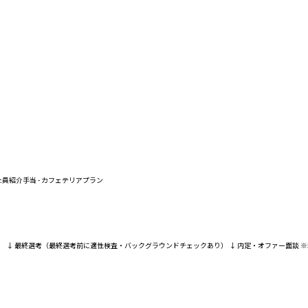
 社員紹介手当 - カフェテリアプラン
る） ↓ 最終選考（最終選考前に適性検査・バックグラウンドチェックあり） ↓ 内定・オファー面談