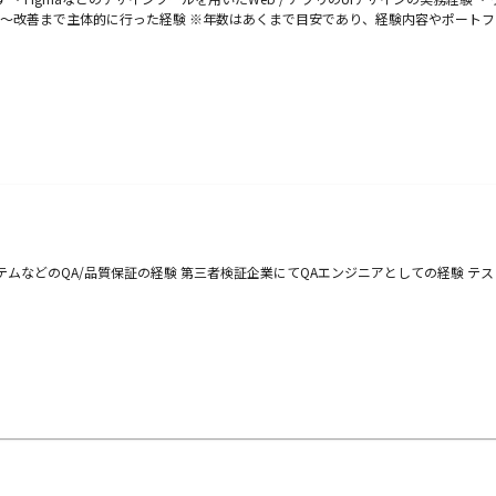
立案〜改善まで主体的に行った経験 ※年数はあくまで目安であり、経験内容やポート
テムなどのQA/品質保証の経験 第三者検証企業にてQAエンジニアとしての経験 