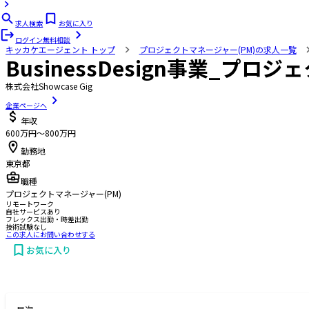
求人検索
お気に入り
ログイン
無料相談
キッカケエージェント
トップ
プロジェクトマネージャー(PM)の求人一覧
BusinessDesign事業_
株式会社Showcase Gig
企業ページへ
年収
600万円〜800万円
勤務地
東京都
職種
プロジェクトマネージャー(PM)
リモートワーク
自社サービスあり
フレックス出勤・時差出勤
技術試験なし
この求人にお問い合わせする
お気に入り
お問い合わせする