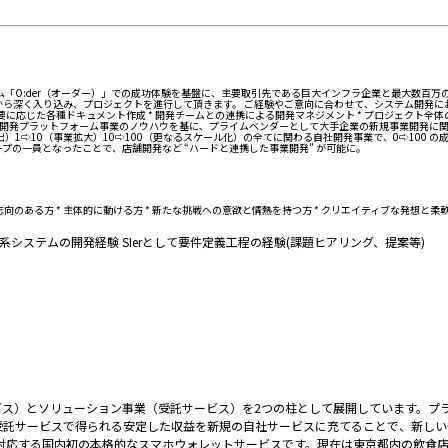
プラットフォーム「O:der（オーダー）」での成功体験を基盤に、主要取引先である巨大インフラ企業と最
階から深く入り込み、プロジェクトを進行して頂きます。 ご経験やご意向に合わせて、システム開発
 必要に応じた各種ドキュメント作成 * 開発チームとの連携による開発マネジメント * プロジェクト全
社開発プラットフォーム事業のノウハウを基に、プライムベンダーとして大手企業の新規事業開発に関
事業創出）1⇨10（事業拡大）10⇨100（更なるスケール化）の全てに関わる自社開発事業で、0⇨1
ローリーグループの一員となったことで、店舗開発など “ハードと連携した事業開発” が可能に。
向のある方 * 主体的に動ける方 * 新たな挑戦への意欲と情熱を持つ方 * クリエイティブな発想と柔
システムの開発経験 SIerとして要件定義工程の経験(課題ヒアリング、提案等)
ス）とソリューション事業（受託サービス）を2つの柱として展開しています。プラ
託サービスで得られる安定した収益を新規の自社サービスに充てることで、新しい価値
トップで対応する国内初の本格的なスマホウォレットサービスです。現在は東京都内の