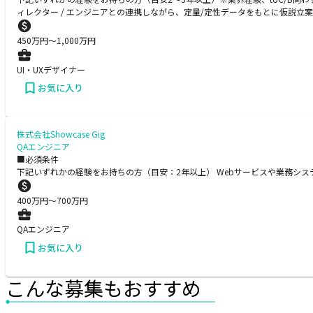
ィレクター / エンジニアとの連携しながら、定量/定性データをもとに仮説
450
万円〜
1,000
万円
UI・UXデザイナー
お気に入り
株式会社Showcase Gig
QAエンジニア
■必須条件
下記いずれかの経験をお持ちの方（目安：2年以上） Webサービスや業務シス
400
万円〜
700
万円
QAエンジニア
お気に入り
こんな募集もおすすめ