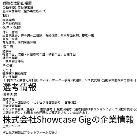
受動喫煙防止措置
受動喫煙対策特記事項
屋内全面禁煙（屋外喫煙所あり）
制度
職場環境
永年勤続制度
休日・休暇
休日・休暇
土日祝休み、完全週休二日制、有給休暇、年末年始休暇、慶弔休暇
育児・介護
育児休暇、産前産後休暇
諸手当
諸手当
残業手当、深夜・休日勤務手当、通勤手当、出張手当
諸手当補足
・社員紹介手当
その他
その他
書籍購入補助制度
その他補足
- 社内カフェ無償利用制度 - モバイルオーダー手当 - 歓迎会ランチ代支給 - 定期全体懇親会の開催 -
選考情報
選考内容
選考情報
・オファー面談あり ・カジュアル面談あり ・面接 3回
選考情報補足
カジュアル面談（任意） ↓ 書類選考 ↓ 複数回選考（選考回数はポジションによって回数は異な
の調査を避け、前職までの経歴のご確認をさせていただきます。
株式会社Showcase Gigの企業情報
企業について
次世代店舗創出プラットフォームの提供