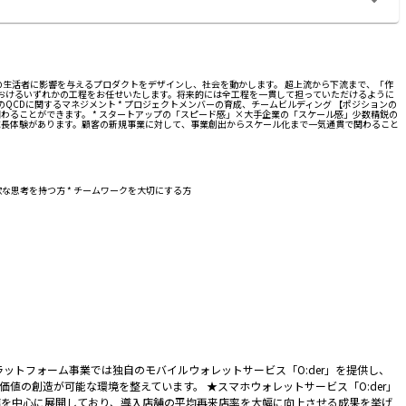
大数百万の生活者に影響を与えるプロダクトをデザインし、社会を動かします。 超上流から下流まで、「作
におけるいずれかの工程をお任せいたします。将来的には全工程を一貫して担っていただけるように
体のQCDに関するマネジメント * プロジェクトメンバーの育成、チームビルディング 【ポジションの
わることができます。 * スタートアップの「スピード感」×大手企業の「スケール感」少数精鋭の
00 の成長体験があります。顧客の新規事業に対して、事業創出からスケール化まで一気通貫で関わること
軟な思考を持つ方 * チームワークを大切にする方
ットフォーム事業では独自のモバイルウォレットサービス「O:der」を提供し、
の創造が可能な環境を整えています。 ★スマホウォレットサービス「O:der」
飲食店を中心に展開しており、導入店舗の平均再来店率を大幅に向上させる成果を挙げ