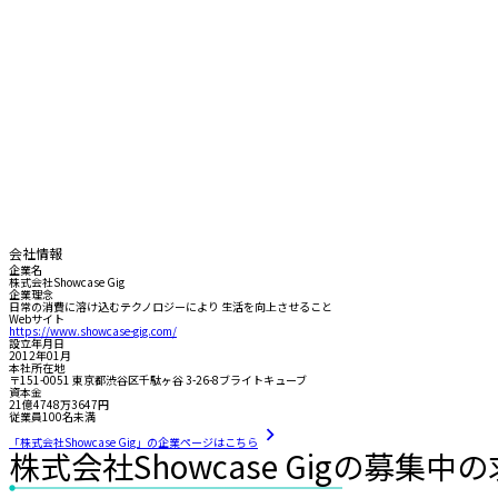
会社情報
企業名
株式会社Showcase Gig
企業理念
日常の消費に溶け込むテクノロジーにより 生活を向上させること
Webサイト
https://www.showcase-gig.com/
設立年月日
2012年01月
本社所在地
〒151-0051 東京都渋谷区千駄ヶ谷 3-26-8ブライトキューブ
資本金
21億4748万3647円
従業員100名未満
「株式会社Showcase Gig」の企業ページはこちら
株式会社Showcase Gigの募集中