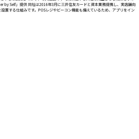
y Self」提供 同社は2016年3月に三井住友カードと資本業務提携し、実店舗向
端末を設置する仕組みです。POSレジやビーコン機能も備えているため、アプリをイン