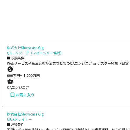
株式会社Showcase Gig
QAエンジニア（マネージャー候補）
■必須条件
Webサービスや第三者検証企業などでのQAエンジニア or テスター経験（
600
万円〜
1,200
万円
QAエンジニア
お気に入り
株式会社Showcase Gig
UIUXデザイナー
■必須条件
下記いずれかの経験をお持ちの方（目安2～3年以上）※業界経験、toC/B問わず ・