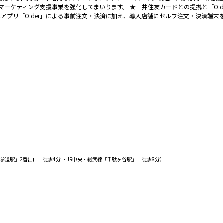
ケティング支援事業を強化してまいります。 ★三井住友カードとの提携と「O:der b
はスマホアプリ「O:der」による事前注文・決済に加え、導入店舗にセルフ注文・決済
。
線「北参道駅」2番出口 徒歩4分 ・JR中央・総武線「千駄ヶ谷駅」 徒歩8分）