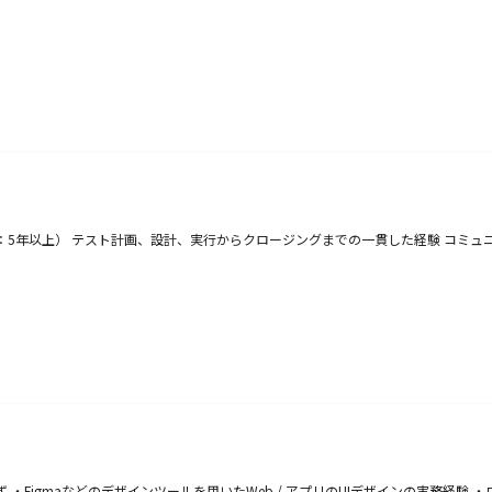
目安：5年以上） テスト計画、設計、実行からクロージングまでの一貫した経験 コ
Figmaなどのデザインツールを用いたWeb / アプリのUIデザインの実務経験 ・ワ