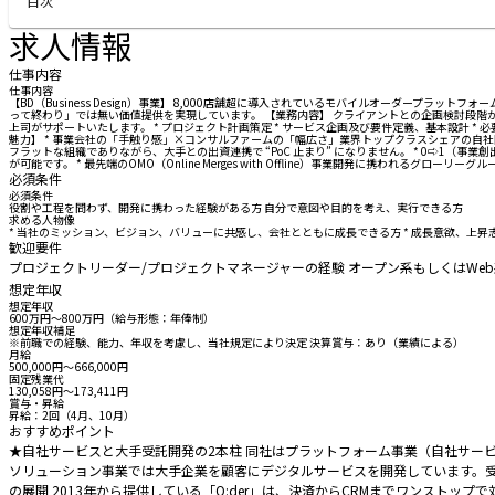
目次
求人情報
仕事内容
仕事内容
【BD（Business Design）事業】 8,000店舗超に導入されているモバイルオーダー
って終わり」では無い価値提供を実現しています。 【業務内容】 クライアントとの企画検討段
上司がサポートいたします。 * プロジェクト計画策定 * サービス企画及び要件定義、基本設計 *
魅力】 * 事業会社の「手触り感」×コンサルファームの「幅広さ」業界トップクラスシェアの自
フラットな組織でありながら、大手との出資連携で “PoC 止まり” になりません。 * 0⇨1（
が可能です。 * 最先端のOMO（Online Merges with Offline）事業開発に携われるグ
必須条件
必須条件
役割や工程を問わず、開発に携わった経験がある方 自分で意図や目的を考え、実行できる方
求める人物像
* 当社のミッション、ビジョン、バリューに共感し、会社とともに成長できる方 * 成長意欲、上昇志
歓迎要件
プロジェクトリーダー/プロジェクトマネージャーの経験 オープン系もしくはWeb系
想定年収
想定年収
600万円〜800万円（給与形態：年俸制）
想定年収補足
※前職での経験、能力、年収を考慮し、当社規定により決定 決算賞与：あり（業績による）
月給
500,000円〜666,000円
固定残業代
130,058円〜173,411円
賞与・昇給
昇給：2回（4月、10月）
おすすめポイント
★自社サービスと大手受託開発の2本柱 同社はプラットフォーム事業（自社サービ
ソリューション事業では大手企業を顧客にデジタルサービスを開発しています。受
の展開 2013年から提供している「O:der」は、決済からCRMまでワンス