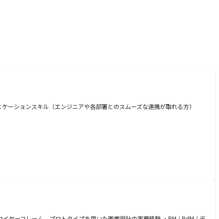
ミュニケーションスキル（エンジニアや各部署とのスムーズな連携が取れる方）
イヤーフレーム、プロトタイプを用いた画面設計の実務経験 ・PM / PdM / デ