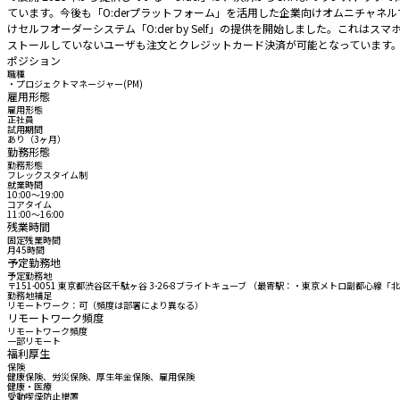
ています。今後も「O:derプラットフォーム」を活用した企業向けオムニチャネルマー
けセルフオーダーシステム「O:der by Self」の提供を開始しました。これ
ストールしていないユーザも注文とクレジットカード決済が可能となっています
ポジション
職種
・プロジェクトマネージャー(PM)
雇用形態
雇用形態
正社員
試用期間
あり（3ヶ月）
勤務形態
勤務形態
フレックスタイム制
就業時間
10:00〜19:00
コアタイム
11:00〜16:00
残業時間
固定残業時間
月45時間
予定勤務地
予定勤務地
〒151-0051 東京都渋谷区千駄ヶ谷 3-26-8ブライトキューブ （最寄駅：・東京メトロ副都心
勤務地補足
リモートワーク：可（頻度は部署により異なる）
リモートワーク頻度
リモートワーク頻度
一部リモート
福利厚生
保険
健康保険、労災保険、厚生年金保険、雇用保険
健康・医療
受動喫煙防止措置