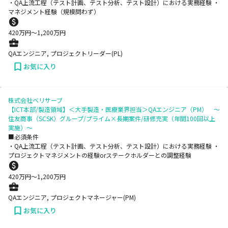
・QA上流工程（テスト計画、テスト分析、テスト設計）における実務経験 ・
マネジメント経験（規模問わず）
420
万円〜
1,200
万円
QAエンジニア, プロジェクトリーダー(PL)
お気に入り
株式会社ベリサーブ
【ICT本部/製造領域】＜大手製造・医療業界担当＞QAエンジニア（PM） ～
住友商事（SCSK）グループ/プライム×長期案件/研修充実（年間100回以上
実施）～
■必須条件
・QA上流工程（テスト計画、テスト分析、テスト設計）における実務経験 ・
プロジェクトマネジメントの経験orステークホルダーとの調整経験
420
万円〜
1,200
万円
QAエンジニア, プロジェクトマネージャー(PM)
お気に入り