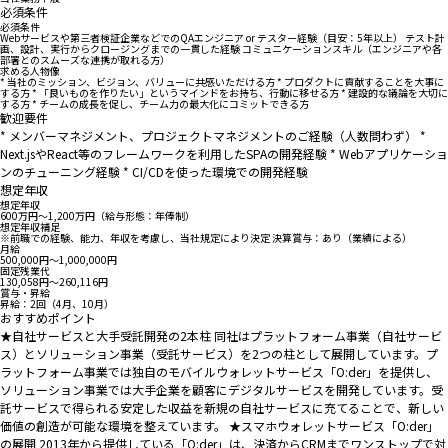
必須条件
必須条件
Webサービスや第三者検証企業などでのQAエンジニア or テスター経験（目安：5年以上） テスト計
画、設計、実行からクロージングまでの一貫した経験 コミュニケーションスキル（エンジニアや各
部署とのスムーズな連携が取れる方）
求める人物像
* 当社のミッション、ビジョン、バリューに共感いただける方 * プロダクトに貢献することを大事に
する方 * 「良いものを作りたい」というマインドをお持ち、行動に移せる方 * 建設的な議論を大切に
する方 * チームの成長を促し、チーム力の最大化にコミットできる方
歓迎要件
* メンバーマネジメント、プロジェクトマネジメントのご経験（人数問わず） *
Next.jsやReact等のフレームワークを利用したSPAの開発経験 * Webアプリケーショ
ンのチューニング経験 * CI/CDを使った環境での開発経験
想定年収
想定年収
600万円〜1,200万円（給与形態：年俸制）
想定年収補足
※前職での経験、能力、年収を考慮し、当社規定により決定 決算賞与：あり（業績による）
月給
500,000円〜1,000,000円
固定残業代
130,058円〜260,116円
賞与・昇給
昇給：2回（4月、10月）
おすすめポイント
★自社サービスと大手受託開発の2本柱 同社はプラットフォーム事業（自社サービ
ス）とソリューション事業（受託サービス）を2つの柱として展開しています。プ
ラットフォーム事業では独自のモバイルウォレットサービス「O:der」を提供し、
ソリューション事業では大手企業を顧客にデジタルサービスを開発しています。受
託サービスで得られる安定した収益を新規の自社サービスに充てることで、新しい
価値の創造が可能な環境を整えています。 ★スマホウォレットサービス「O:der」
の展開 2013年から提供している「O:der」は、決済からCRMまでワンストップで対