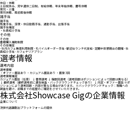
休日・休暇
土日祝休み、完全週休二日制、有給休暇、年末年始休暇、慶弔休暇
育児・介護
育児休暇、産前産後休暇
諸手当
諸手当
残業手当、深夜・休日勤務手当、通勤手当、出張手当
諸手当補足
・社員紹介手当
その他
その他
書籍購入補助制度
その他補足
- 社内カフェ無償利用制度 - モバイルオーダー手当 - 歓迎会ランチ代支給 - 定期全体懇親会の開催 - 社
員紹介手当 - カフェテリアプラン
選考情報
選考内容
選考情報
・オファー面談あり ・カジュアル面談あり ・面接 3回
選考情報補足
カジュアル面談（任意） ↓ 書類選考 ↓ 複数回選考（選考回数はポジションによって回数は異なる）
↓ 最終選考（最終選考前に適性検査・バックグラウンドチェックあり） ↓ 内定・オファー面談 ※ポ
ジションにより選考回数・内容が異なる場合があります。 ※バックグラウンドチェック：現職への
調査を避け、前職までの経歴のご確認をさせていただきます。
株式会社Showcase Gigの企業情報
企業について
次世代店舗創出プラットフォームの提供