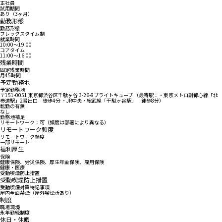
正社員
試用期間
あり（3ヶ月）
勤務形態
勤務形態
フレックスタイム制
就業時間
10:00〜19:00
コアタイム
11:00〜16:00
残業時間
固定残業時間
月45時間
予定勤務地
予定勤務地
〒151-0051 東京都渋谷区千駄ヶ谷 3-26-8ブライトキューブ （最寄駅：・東京メトロ副都心線「北
参道駅」2番出口 徒歩4分 ・JR中央・総武線「千駄ヶ谷駅」 徒歩8分）
転勤の有無
なし
勤務地補足
リモートワーク：可（頻度は部署により異なる）
リモートワーク頻度
リモートワーク頻度
一部リモート
福利厚生
保険
健康保険、労災保険、厚生年金保険、雇用保険
健康・医療
受動喫煙防止措置
受動喫煙防止措置
受動喫煙対策特記事項
屋内全面禁煙（屋外喫煙所あり）
制度
職場環境
永年勤続制度
休日・休暇