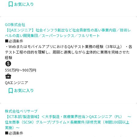
お気に入り
GO株式会社
【QAエンジニア】社会インフラ創出など社会貢献性の高い事業内容／技術レ
ベルの高い開発集団／スーパーフレックス／フルリモート
■必須条件
・WebまたはモバイルアプリにおけるQA/テスト業務の経験（3年以上） ・各
テスト工程の目的を理解し、周囲と連携しながら主体的に業務を完結させた
経験
550
万円〜
900
万円
QAエンジニア
お気に入り
株式会社ベリサーブ
【ICT本部/製造領域】＜大手製造・医療業界担当＞QAエンジニア（PL） ～
住友商事（SCSK）グループ/プライム×長期案件/研修充実（年間100回以上
実施）～
■必須条件