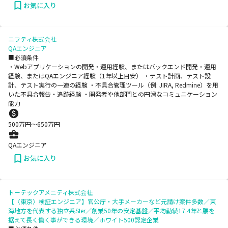
お気に入り
ニフティ株式会社
QAエンジニア
■必須条件
・Webアプリケーションの開発・運用経験、またはバックエンド開発・運用
経験、またはQAエンジニア経験（1年以上目安） ・テスト計画、テスト設
計、テスト実行の一連の経験 ・不具合管理ツール（例: JIRA, Redmine）を用
いた不具合報告・追跡経験 ・開発者や他部門との円滑なコミュニケーション
能力
500
万円〜
650
万円
QAエンジニア
お気に入り
トーテックアメニティ株式会社
【〈東京〉検証エンジニア】官公庁・大手メーカーなど元請け案件多数／東
海地方を代表する独立系SIer／創業50年の安定基盤／平均勤続17.4年と腰を
据えて長く働く事ができる環境／ホワイト500認定企業