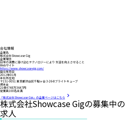
会社情報
企業名
株式会社Showcase Gig
企業理念
日常の消費に溶け込むテクノロジーにより 生活を向上させること
Webサイト
https://www.showcase-gig.com/
設立年月日
2012年01月
本社所在地
〒151-0051 東京都渋谷区千駄ヶ谷 3-26-8ブライトキューブ
資本金
21億4748万3647円
従業員100名未満
「株式会社Showcase Gig」の企業ページはこちら
株式会社Showcase Gigの募集中の
求人