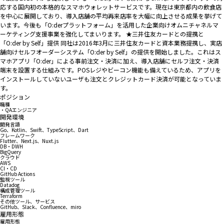
応する国内初の本格的なスマホウォレットサービスです。現在は東京都内の飲食店
を中心に展開しており、導入店舗の平均再来店率を大幅に向上させる成果を挙げて
います。今後も「O:derプラットフォーム」を活用した企業向けオムニチャネルマ
ーケティング支援事業を強化してまいります。 ★三井住友カードとの提携と
「O:der by Self」提供 同社は2016年3月に三井住友カードと資本業務提携し、実店
舗向けセルフオーダーシステム「O:der by Self」の提供を開始しました。これはス
マホアプリ「O:der」による事前注文・決済に加え、導入店舗にセルフ注文・決済
端末を設置する仕組みです。POSレジやビーコン機能も備えているため、アプリを
インストールしていないユーザも注文とクレジットカード決済が可能となっていま
す。
ポジション
職種
・QAエンジニア
開発環境
開発言語
Go、Kotlin、Swift、TypeScript、Dart
フレームワーク
Flutter、Next.js、Nuxt.js
DB・DWH
BigQuery
クラウド
AWS
CI・CD
GitHub Actions
監視ツール
Datadog
構成管理ツール
Terraform
その他ツール、サービス
GitHub、Slack、Confluence、miro
雇用形態
雇用形態