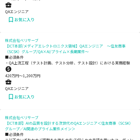
QAエンジニア
お気に入り
株式会社ベリサーブ
【ICT本部/メディアエレクトロニクス領域】QAエンジニア ～住友商事
（SCSK）グループ/QA×AI/プライム×長期案件～
■必須条件
・QA上流工程（テスト計画、テスト分析、テスト設計）における実務経験
420
万円〜
1,200
万円
QAエンジニア
お気に入り
株式会社ベリサーブ
【ICT本部】AIの品質を設計する次世代のQAエンジニア＜住友商事（SCSK）
グループ／AI関連のプライム案件メイン＞
■必須条件
※以下のいずれかのご経験をお持ちの方 ①何らかの言語を用いたコーディン