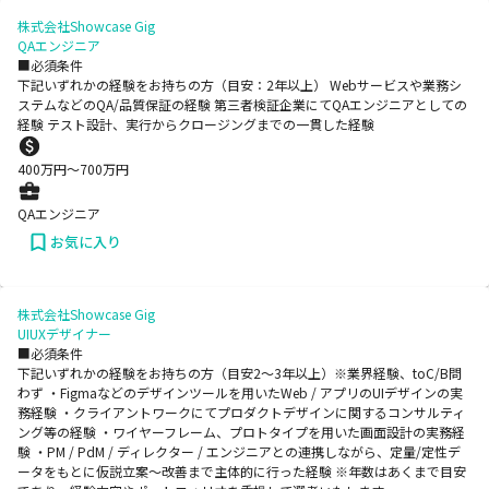
株式会社Showcase Gig
QAエンジニア
■必須条件
下記いずれかの経験をお持ちの方（目安：2年以上） Webサービスや業務シ
ステムなどのQA/品質保証の経験 第三者検証企業にてQAエンジニアとしての
経験 テスト設計、実行からクロージングまでの一貫した経験
400
万円〜
700
万円
QAエンジニア
お気に入り
株式会社Showcase Gig
UIUXデザイナー
■必須条件
下記いずれかの経験をお持ちの方（目安2～3年以上）※業界経験、toC/B問
わず ・Figmaなどのデザインツールを用いたWeb / アプリのUIデザインの実
務経験 ・クライアントワークにてプロダクトデザインに関するコンサルティ
ング等の経験 ・ワイヤーフレーム、プロトタイプを用いた画面設計の実務経
験 ・PM / PdM / ディレクター / エンジニアとの連携しながら、定量/定性デ
ータをもとに仮説立案〜改善まで主体的に行った経験 ※年数はあくまで目安