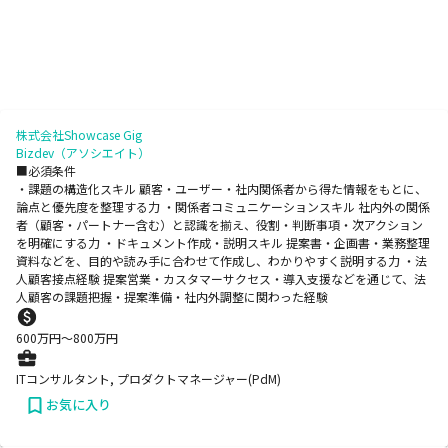
株式会社Showcase Gig
Bizdev（アソシエイト）
■必須条件
・課題の構造化スキル 顧客・ユーザー・社内関係者から得た情報をもとに、
論点と優先度を整理する力 ・関係者コミュニケーションスキル 社内外の関係
者（顧客・パートナー含む）と認識を揃え、役割・判断事項・次アクション
を明確にする力 ・ドキュメント作成・説明スキル 提案書・企画書・業務整理
資料などを、目的や読み手に合わせて作成し、わかりやすく説明する力 ・法
人顧客接点経験 提案営業・カスタマーサクセス・導入支援などを通じて、法
人顧客の課題把握・提案準備・社内外調整に関わった経験
600
万円〜
800
万円
ITコンサルタント, プロダクトマネージャー(PdM)
お気に入り