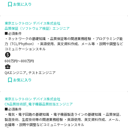
お気に入り
東京エレクトロン デバイス株式会社
品質保証（ソフトウェア検証）エンジニア
■必須条件
・ネットワークの基礎知識 ・品質保証等の関連業務経験 ・プログラミング能
力（TCL/Phython） ・英語使用、英文資料作成、メール等 ・説明や調整など
コミュニケーションスキル
600
万円〜
800
万円
QAエンジニア, テストエンジニア
お気に入り
東京エレクトロン デバイス株式会社
CN品質技術部_電子機器品質担当エンジニア
■必須条件
・電気・電子回路の基礎知識 ・電子機器製造ラインの基礎知識 ・品質保証、
製造技術、生産技術等の関連業務経験 ・英語使用、英文資料作成、メール、
会議等 ・説明や調整などコミュニケーションスキル