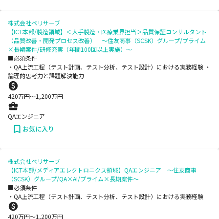
株式会社ベリサーブ
【ICT本部/製造領域】＜大手製造・医療業界担当＞品質保証コンサルタント
（品質改善・開発プロセス改善） ～住友商事（SCSK）グループ/プライム
×長期案件/研修充実（年間100回以上実施）～
■必須条件
・QA上流工程（テスト計画、テスト分析、テスト設計）における実務経験 ・
論理的思考力と課題解決能力
420
万円〜
1,200
万円
QAエンジニア
お気に入り
株式会社ベリサーブ
【ICT本部/メディアエレクトロニクス領域】QAエンジニア ～住友商事
（SCSK）グループ/QA×AI/プライム×長期案件～
■必須条件
・QA上流工程（テスト計画、テスト分析、テスト設計）における実務経験
420
万円〜
1,200
万円