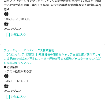
Webアプリケーションやモバイルアプリの開発経験を合わせて7年以上 - 自律
的に品質戦略を立案・実行した経験 - AI技術の実践的活用経験または強い学習
意欲
500
万円〜
1,000
万円
QAエンジニア
お気に入り
フューチャー・アンティークス株式会社
【QAエンジニア（東京）】元SE社長の親身なキャリア支援制度／案件アサイ
ン満足度98％以上／早期にリーダー経験が積める環境／テスターからQAなど
の多彩なキャリアパス
■必須条件
・テスト経験がある方
350
万円〜
650
万円
QAエンジニア
お気に入り