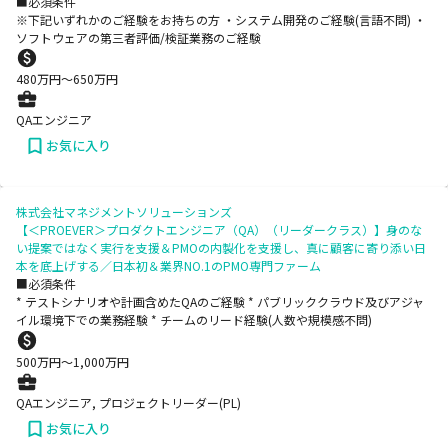
■必須条件
※下記いずれかのご経験をお持ちの方 ・システム開発のご経験(言語不問) ・
ソフトウェアの第三者評価/検証業務のご経験
480
万円〜
650
万円
QAエンジニア
お気に入り
株式会社マネジメントソリューションズ
【＜PROEVER＞プロダクトエンジニア（QA）（リーダークラス）】身のな
い提案ではなく実行を支援＆PMOの内製化を支援し、真に顧客に寄り添い日
本を底上げする／日本初＆業界NO.1のPMO専門ファーム
■必須条件
* テストシナリオや計画含めたQAのご経験 * パブリッククラウド及びアジャ
イル環境下での業務経験 * チームのリード経験(人数や規模感不問)
500
万円〜
1,000
万円
QAエンジニア, プロジェクトリーダー(PL)
お気に入り