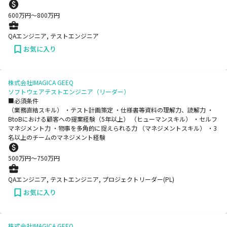
600
万円〜
800
万円
QAエンジニア, テストエンジニア
お気に入り
株式会社IMAGICA GEEQ
ソフトウェアテストエンジニア（リーダー）
■必須条件
（業務直結スキル） ・テスト計画策定 ・仕様書等資料の理解力、読解力 ・
BtoBにおける顧客への提案経験（5年以上） （ヒューマンスキル） ・セルフ
マネジメント力 ・物事を多角的に捉えられる力 （マネジメントスキル） ・3
名以上のチームのマネジメント経験
500
万円〜
750
万円
QAエンジニア, テストエンジニア, プロジェクトリーダー(PL)
お気に入り
株式会社IMAGICA GEEQ