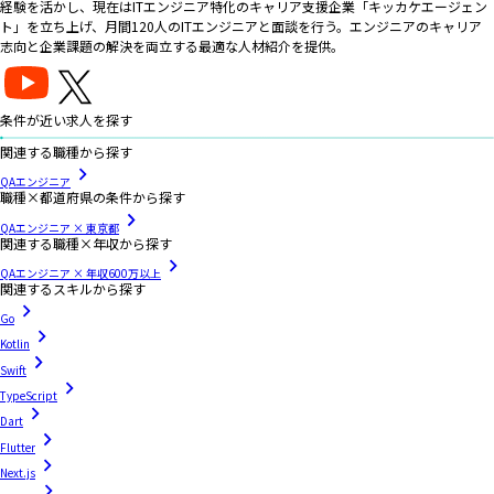
経験を活かし、現在はITエンジニア特化のキャリア支援企業「キッカケエージェン
ト」を立ち上げ、月間120人のITエンジニアと面談を行う。エンジニアのキャリア
志向と企業課題の解決を両立する最適な人材紹介を提供。
条件が近い求人を探す
関連する職種から探す
QAエンジニア
職種×都道府県の条件から探す
QAエンジニア × 東京都
関連する職種×年収から探す
QAエンジニア × 年収600万以上
関連するスキルから探す
Go
Kotlin
Swift
TypeScript
Dart
Flutter
Next.js