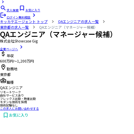
求人検索
お気に入り
ログイン
無料相談
キッカケエージェント
トップ
QAエンジニアの求人一覧
東京都の求人一覧
QAエンジニア（マネージャー候補）
QAエンジニア（マネージャー候補）
株式会社Showcase Gig
企業ページへ
年収
600万円〜1,200万円
勤務地
東京都
職種
QAエンジニア
リモートワーク
自社サービスあり
フレックス出勤・時差出勤
モダンな技術を採用
技術試験なし
この求人にお問い合わせする
お気に入り