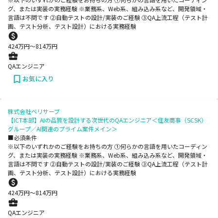
グ、または実装の実務経験 ※業務系、Web系、組み込み系など、開発領域・
言語は不問です ②自動テストの設計/実装のご経験 ③QA上流工程（テスト計
画、テスト分析、テスト設計）における実務経験
424
万円〜
814
万円
QAエンジニア
お気に入り
株式会社ベリサーブ
【ICT本部】AIの品質を設計する次世代のQAエンジニア＜住友商事（SCSK）
グループ／AI関連のプライム案件メイン＞
■必須条件
※以下のいずれかのご経験をお持ちの方 ①何らかの言語を用いたコーディン
グ、または実装の実務経験 ※業務系、Web系、組み込み系など、開発領域・
言語は不問です ②自動テストの設計/実装のご経験 ③QA上流工程（テスト計
画、テスト分析、テスト設計）における実務経験
424
万円〜
814
万円
QAエンジニア