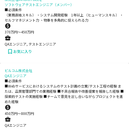
ソフトウェアテストエンジニア（メンバー）
■必須条件
（業務直結スキル） ・システム開発経験 1年以上 （ヒューマンスキル） ・
セルフマネジメント力 ・物事を多角的に捉えられる力
370
万円〜
450
万円
QAエンジニア, テストエンジニア
お気に入り
ビルコム株式会社
QAエンジニア
■必須条件
■Webサービスにおけるシステムのテスト計画の立案/テスト工程の経験 ま
たは、品質管理部門での業務経験 ■不具合報告や改善提案を報告した経験 ■
探索的テストの実施経験 ■チームで意見を出し合いながらプロジェクトを進
めた経験
450
万円〜
800
万円
QAエンジニア