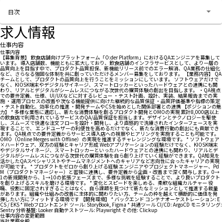
お問い合わせする
目次
求人情報
仕事内容
仕事内容
【募集背景】 飲食店舗向けプラットフォーム「O:der Platform」におけるQAエンジニアを募集して
います。 導入店舗数、機能ともに拡大しており、飲食店舗のインフラサービスとして、より一層の
品質向上を目指す中で、プロダクト品質担保、新機能リリース前でのエラー解消、QA業務の仕組化
など、さらなる強固な体制を共に創っていただけるメンバー募集をしております。 【業務内容】 QA
チームとして、プロダクトの品質向上を行うことをミッションにしています。 ソフトウェアだけで
なく、KIOSK端末やデジタルサイネージ、スマートロッカーといったハードウェアとの連携にも関
わり、リアルとデジタルがシームレスにつながる次世代の購買体験の創出を目指します。 ・QA視点
での要件定義、仕様、UI/UXなどに対するレビュー ・テスト計画、設計、実装、結果報告までの実
施 ・運用プロセスの改善や次なる機能提供に向けた継続的な品質保証 ・品質評価基準や指標の策定
・テスト自動化、効率化の推進 ・開発チームやCSを始めとした関係部署との連携 【ポジションの魅
力】 * 多様な業態に適応し、新たな消費体験を創るプロダクト開発とOMOの実現 累計8,000店以上
の飲食店で利用されているサービスのQA/品質保証を担当します。デザインとテクノロジーを駆使
し、スムーズで快適な注文フローを設計・開発し、より直感的で洗練されたインターフェースを実
現することで、 エンドユーザーの利便性を高めるだけでなく、新たな消費行動の創出にも貢献でき
ます。QA視点での要件定義からサービス導入店への視察やヒアリングを実施することも可能です。
OMO（Online Merges with Offline）の実現を推進するチャレンジングな環境です。 * ソフトウェア
×ハードウェア、双方の経験とキャリア形成 Webアプリケーションの経験だけでなく、KIOSK端末
やデジタルサイネージ、スマートロッカーといったハードウェアとの連携にも関わり、リアルとデ
ジタルがシームレスにつながる次世代の購買体験を自ら創り上げていく経験ができます。QA知見を
活かしたQAスペシャリストやチームマネジメントへのキャリアなど志向性に合ったキャリアの実現
が可能です。 * プロダクトをゼロから創り上げる経験 エンジニアやプロジェクトマネージャー、Pd
M（プロダクトマネージャー）と密接に連携し、要件定義から企画・改善まで深く関与します。0→
1の新規開発から、1→10の拡張フェーズまで、多様な挑戦を経験することで、より良いプロダクト
を創り上げるスキルを磨ける環境です。 * 変化とスピードを楽しめる、柔軟な組織カルチャー 役
職、役割に固定されすぎることはなく、自ら課題を見つけて新たなミッションとして推進する裁量
があります。組織や仕組みの改善に主体的に関わりたい方、チームの枠を越えて横断的に価値を発
揮したい方にフィットする環境です 【開発環境】 * バックエンド コンテナオーケストレーション: E
CS / EKS * Webフロントエンド ツール: StoryBook, Figma * 共通ツール CI/CD: ArgoCD モニタリング:
Sentry 分析基盤: Looker 自動テストツール: Playwright その他: Clickup
仕事内容の変更範囲
当社業務全般