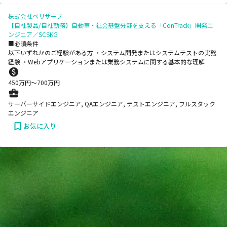
株式会社ベリサーブ
【自社製品/自社勤務】自動車・社会基盤分野を支える「ConTrack」開発エ
ンジニア／SCSKG
■必須条件
以下いずれかのご経験がある方 ・システム開発またはシステムテストの実務
経験 ・Webアプリケーションまたは業務システムに関する基本的な理解
450
万円〜
700
万円
サーバーサイドエンジニア, QAエンジニア, テストエンジニア, フルスタック
エンジニア
お気に入り