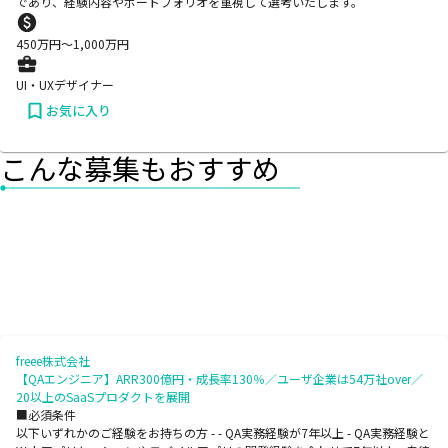
であり、経験内容やポートフォリオを重視して選考いたします。
450
万円〜
1,000
万円
UI・UXデザイナー
お気に入り
こんな募集もおすすめ
freee株式会社
【QAエンジニア】ARR300億円・成長率130％／ユーザ企業は54万社over／
20以上のSaaSプロダクトを展開
■必須条件
以下いずれかのご経験をお持ちの方 - - QA実務経験が7年以上 - QA実務経験と