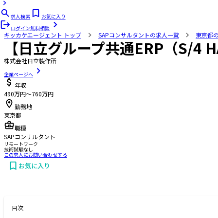
求人検索
お気に入り
ログイン
無料相談
キッカケエージェント
トップ
SAPコンサルタントの求人一覧
東京都
【日立グループ共通ERP（S/4
株式会社日立製作所
企業ページへ
年収
490万円〜760万円
勤務地
東京都
職種
SAPコンサルタント
リモートワーク
技術試験なし
この求人にお問い合わせする
お気に入り
お問い合わせする
目次