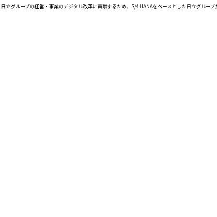
、日立グループの経営・事業のデジタル改革に貢献するため、S/4 HANAをベースとした日立グルー