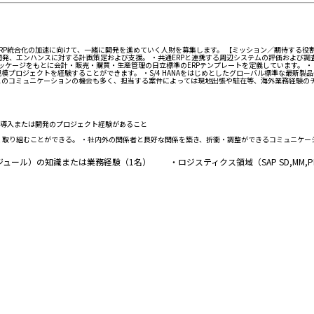
ERP統合化の加速に向けて、一緒に開発を進めていく人財を募集します。 【ミッション／期待する役割・
/F開発、エンハンスに対する計画策定および支援。 ・共通ERPと連携する周辺システムの評価および
HANAのパッケージをもとに会計・販売・購買・生産管理の日立標準のERPテンプレートを定義していま
プロジェクトを経験することができます。 ・S/4 HANAをはじめとしたグローバル標準な最新製品
とのコミュニケーションの機会も多く、担当する案件によっては現地出張や駐在等、海外業務経験の
テム導入または開発のプロジェクト経験があること
く取り組むことができる。 ・社内外の関係者と良好な関係を築き、折衝・調整ができるコミュニケー
ル）の知識または業務経験（1名） ・ロジスティクス領域（SAP SD,MM,PPな