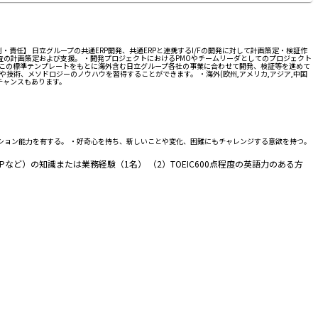
責任】 日立グループの共通ERP開発、共通ERPと連携するI/Fの開発に対して計画策定・検証作
調査の計画策定および支援。 ・開発プロジェクトにおけるPMOやチームリーダとしてのプロジェクト
す。 ・この標準テンプレートをもとに海外含む日立グループ各社の事業に合わせて開発、検証等を進めて
や技術、メソドロジーのノウハウを習得することができます。 ・海外(欧州,アメリカ,アジア,中国
チャンスもあります。
ション能力を有する。 ・好奇心を持ち、新しいことや変化、困難にもチャレンジする意欲を持つ。
ど）の知識または業務経験（1名） （2）TOEIC600点程度の英語力のある方