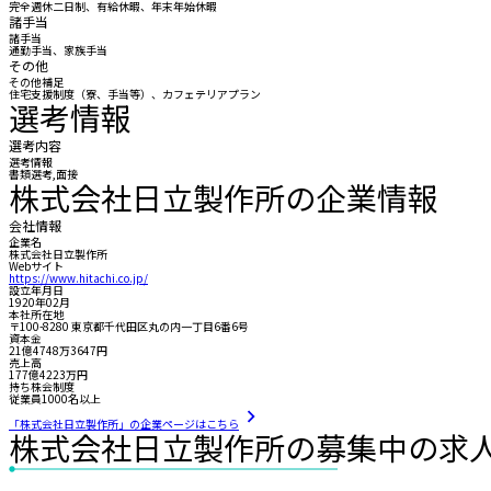
完全週休二日制、有給休暇、年末年始休暇
諸手当
諸手当
通勤手当、家族手当
その他
その他補足
住宅支援制度（寮、手当等）、カフェテリアプラン
選考情報
選考内容
選考情報
書類選考,面接
株式会社日立製作所の企業情報
会社情報
企業名
株式会社日立製作所
Webサイト
https://www.hitachi.co.jp/
設立年月日
1920年02月
本社所在地
〒100-8280 東京都千代田区丸の内一丁目6番6号
資本金
21億4748万3647円
売上高
177億4223万円
持ち株会制度
従業員1000名以上
「株式会社日立製作所」の企業ページはこちら
株式会社日立製作所の募集中の求