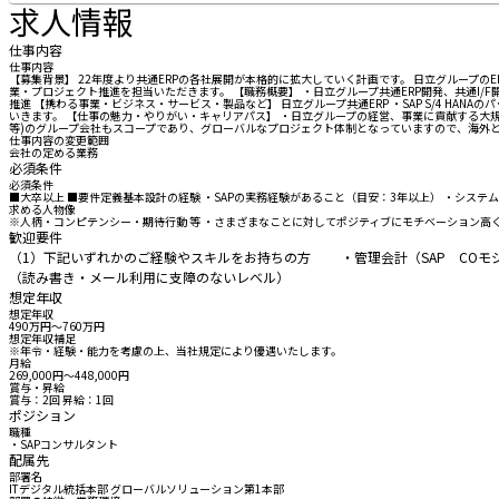
求人情報
仕事内容
仕事内容
【募集背景】 22年度より共通ERPの各社展開が本格的に拡大していく計画です。 日立グループの
業・プロジェクト推進を担当いただきます。 【職務概要】 ・日立グループ共通ERP開発、共通I
推進 【携わる事業・ビジネス・サービス・製品など】 日立グループ共通ERP ・SAP S/4 
いきます。 【仕事の魅力・やりがい・キャリアパス】 ・日立グループの経営、事業に貢献する大規模
等)のグループ会社もスコープであり、グローバルなプロジェクト体制となっていますので、海外
仕事内容の変更範囲
会社の定める業務
必須条件
必須条件
■大卒以上 ■要件定義基本設計の経験 ・SAPの実務経験があること（目安：3年以上） ・シス
求める人物像
※人柄・コンピテンシー・期待行動 等 ・さまざまなことに対してポジティブにモチベーション高
歓迎要件
（1）下記いずれかのご経験やスキルをお持ちの方 ・管理会計（SAP COモジュー
（読み書き・メール利用に支障のないレベル）
想定年収
想定年収
490万円〜760万円
想定年収補足
※年令・経験・能力を考慮の上、当社規定により優遇いたします。
月給
269,000円〜448,000円
賞与・昇給
賞与：2回 昇給：1回
ポジション
職種
・SAPコンサルタント
配属先
部署名
ITデジタル統括本部 グローバルソリューション第1本部