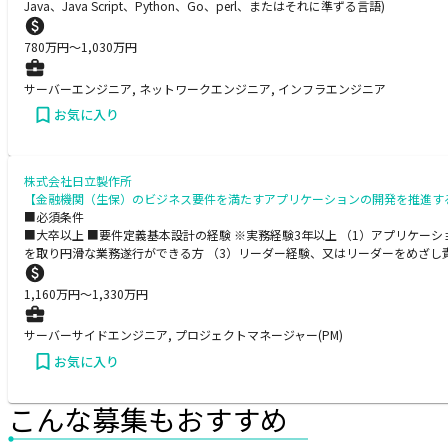
Java、Java Script、Python、Go、perl、またはそれに準ずる言語)
780
万円〜
1,030
万円
サーバーエンジニア, ネットワークエンジニア, インフラエンジニア
お気に入り
株式会社日立製作所
【金融機関（生保）のビジネス要件を満たすアプリケーションの開発を推進す
■必須条件
■大卒以上 ■要件定義基本設計の経験 ※実務経験3年以上 （1）アプリケ
を取り円滑な業務遂行ができる方 （3）リーダー経験、又はリーダーをめざし
1,160
万円〜
1,330
万円
サーバーサイドエンジニア, プロジェクトマネージャー(PM)
お気に入り
こんな募集もおすすめ