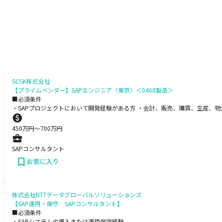
SCSK株式会社
【プライムベンダー】SAPエンジニア（東京）＜0408製造＞
■必須条件
・SAPプロジェクトにおいて開発経験がある方 ・会計、販売、購買、生産、物流
450
万円〜
700
万円
SAPコンサルタント
お気に入り
株式会社NTTデータグローバルソリューションズ
【SAP運用・保守 SAPコンサルタント】
■必須条件
・SAPシステムの導入または運用保守経験