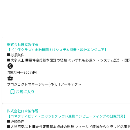
株式会社日立製作所
【〈主任クラス〉金融機関向けシステム開発・設計エンジニア】
■必須条件
■大卒以上 ■要件定義基本設計の経験 ＜いずれも必須＞ ・システム設計・
780
万円〜
960
万円
プロジェクトマネージャー(PM), ITアーキテクト
お気に入り
株式会社日立製作所
【コネクティビティ・エッジ&クラウド連携コンピューティングの研究開発】
■必須条件
■大学院卒以上 ■要件定義基本設計の経験 フィールド装置からクラウド活用を含