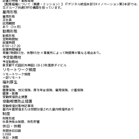
部署の特徴・業務環境
【配属組織について（概要・ミッション）】 ITデジタル統括本部 DXイノベーション第2本部では
立グループ共通ERPの構築を担っています。
雇用形態
雇用形態
正社員
試用期間
あり（3ヶ月）
勤務形態
勤務形態
定時時間制
就業時間
8:50〜17:20
就業時間補足
実働7時間45分、休憩45分 ※事業所によって時間帯が異なる場合あり。
予定勤務地
予定勤務地
東京都千代田区外神田1-18-13秋葉原ダイビル
リモートワーク頻度
リモートワーク頻度
一部リモート
福利厚生
保険
健康保険、労災保険、厚生年金保険、雇用保険、介護保険
健康・医療
受動喫煙防止措置
受動喫煙防止措置
受動喫煙対策特記事項
屋内全面禁煙または空間分煙された屋内喫煙所あり
制度
財産形成
社員持株会制度、財形貯蓄
休日・休暇
年間休日日数
126日
休日・休暇