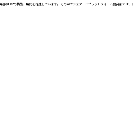
プ共通のERPの構築、展開を推進しています。 その中でシェアードプラットフォーム開発部では、日