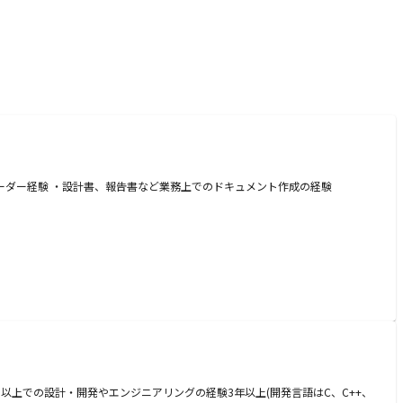
リーダー経験 ・設計書、報告書など業務上でのドキュメント作成の経験
つ以上での設計・開発やエンジニアリングの経験3年以上(開発言語はC、C++、