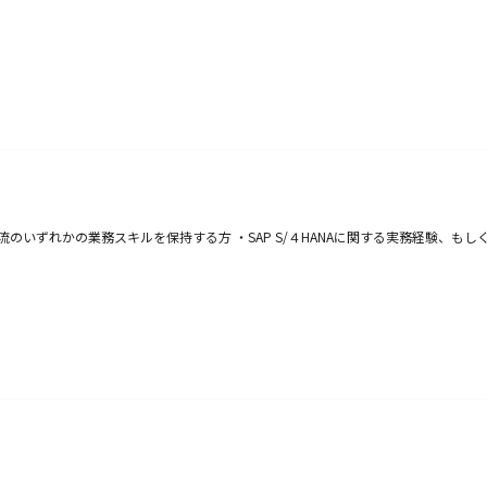
のいずれかの業務スキルを保持する方 ・SAP S/４HANAに関する実務経験、も