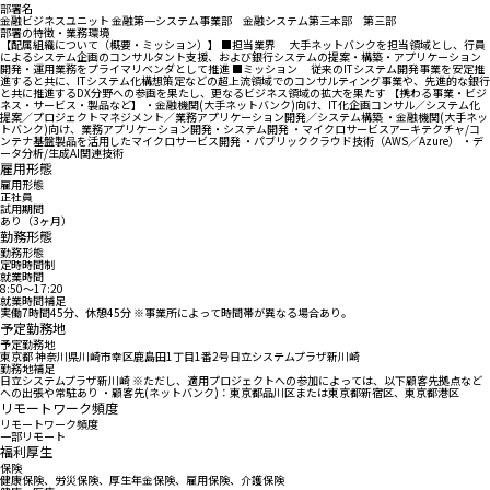
部署名
金融ビジネスユニット 金融第一システム事業部 金融システム第三本部 第三部
部署の特徴・業務環境
【配属組織について（概要・ミッション）】 ■担当業界 大手ネットバンクを担当領域とし、行員
によるシステム企画のコンサルタント支援、および銀行システムの提案・構築・アプリケーション
開発・運用業務をプライマリベンダとして推進 ■ミッション 従来のITシステム開発事業を安定推
進すると共に、ITシステム化構想策定などの超上流領域でのコンサルティング事業や、先進的な銀行
と共に推進するDX分野への参画を果たし、更なるビジネス領域の拡大を果たす 【携わる事業・ビジ
ネス・サービス・製品など】 ・金融機関(大手ネットバンク)向け、IT化企画コンサル／システム化
提案／プロジェクトマネジメント／業務アプリケーション開発／システム構築 ・金融機関(大手ネッ
トバンク)向け、業務アプリケーション開発・システム開発 ・マイクロサービスアーキテクチャ/コ
ンテナ基盤製品を活用したマイクロサービス開発 ・パブリッククラウド技術（AWS／Azure） ・デ
ータ分析/生成AI関連技術
雇用形態
雇用形態
正社員
試用期間
あり（3ヶ月）
勤務形態
勤務形態
定時時間制
就業時間
8:50〜17:20
就業時間補足
実働7時間45分、休憩45分 ※事業所によって時間帯が異なる場合あり。
予定勤務地
予定勤務地
東京都 神奈川県川崎市幸区鹿島田1丁目1番2号日立システムプラザ新川崎
勤務地補足
日立システムプラザ新川崎 ※ただし、適用プロジェクトへの参加によっては、以下顧客先拠点など
への出張や常駐あり ・顧客先(ネットバンク)：東京都品川区または東京都新宿区、東京都港区
リモートワーク頻度
リモートワーク頻度
一部リモート
福利厚生
保険
健康保険、労災保険、厚生年金保険、雇用保険、介護保険