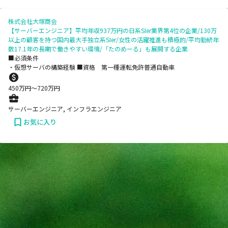
株式会社大塚商会
【サーバーエンジニア】平均年収937万円の日系SIer業界第4位の企業/130万
以上の顧客を持つ国内最大手独立系SIer/女性の活躍推進も積極的/平均勤続年
数17.1年の長期で働きやすい環境/「たのめーる」も展開する企業
■必須条件
・仮想サーバの構築経験 ■資格 第一種運転免許普通自動車
450
万円〜
720
万円
サーバーエンジニア, インフラエンジニア
お気に入り