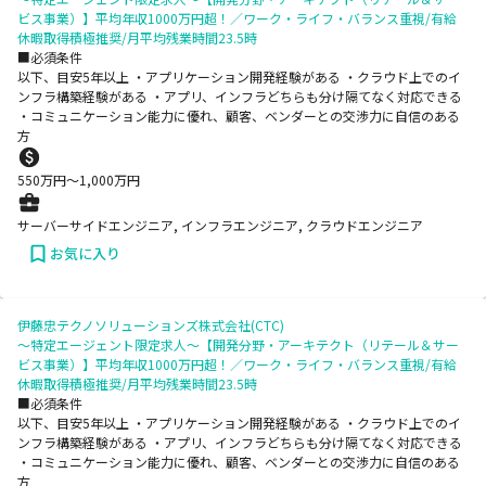
ビス事業）】平均年収1000万円超！／ワーク・ライフ・バランス重視/有給
休暇取得積極推奨/月平均残業時間23.5時
■必須条件
以下、目安5年以上 ・アプリケーション開発経験がある ・クラウド上でのイ
ンフラ構築経験がある ・アプリ、インフラどちらも分け隔てなく対応できる
・コミュニケーション能力に優れ、顧客、ベンダーとの交渉力に自信のある
方
550
万円〜
1,000
万円
サーバーサイドエンジニア, インフラエンジニア, クラウドエンジニア
お気に入り
伊藤忠テクノソリューションズ株式会社(CTC)
～特定エージェント限定求人～【開発分野・アーキテクト（リテール＆サー
ビス事業）】平均年収1000万円超！／ワーク・ライフ・バランス重視/有給
休暇取得積極推奨/月平均残業時間23.5時
■必須条件
以下、目安5年以上 ・アプリケーション開発経験がある ・クラウド上でのイ
ンフラ構築経験がある ・アプリ、インフラどちらも分け隔てなく対応できる
・コミュニケーション能力に優れ、顧客、ベンダーとの交渉力に自信のある
方