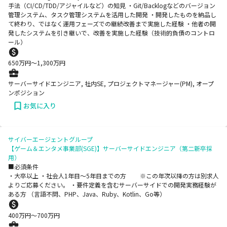
手法（CI/CD/TDD/アジャイルなど）の知見 ・Git/Backlogなどのバージョン
管理システム、タスク管理システムを活用した開発 ・開発したものを納品し
て終わり、ではなく運用フェーズでの継続改善まで実施した経験 ・他者の開
発したシステムを引き継いで、改善を実施した経験（技術的負債のコントロ
ール）
650
万円〜
1,300
万円
サーバーサイドエンジニア, 社内SE, プロジェクトマネージャー(PM), オープ
ンポジション
お気に入り
サイバーエージェントグループ
【ゲーム＆エンタメ事業部(SGE)】サーバーサイドエンジニア（第二新卒採
用）
■必須条件
・大卒以上 ・社会人1年目～5年目までの方 ※この年次以降の方は別求人
よりご応募ください。 ・要件定義を含むサーバーサイドでの開発実務経験が
ある方 （言語不問、PHP、Java、Ruby、Kotlin、Go等）
400
万円〜
700
万円