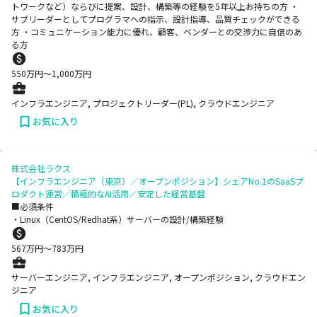
トワークなど）ならびに提案、設計、構築等の経験を5年以上お持ちの方 ・
サブリーダーとしてプログラマへの指示、設計指導、品質チェックができる
方 ・コミュニケーション能力に優れ、顧客、ベンダーとの交渉力に自信のあ
る方
550
万円〜
1,000
万円
インフラエンジニア, プロジェクトリーダー(PL), クラウドエンジニア
お気に入り
株式会社ラクス
【インフラエンジニア（東京）／オープンポジション】シェアNo.1のSaaSプ
ロダクト運営／積極的なAI活用／安定した経営基盤
■必須条件
・Linux（CentOS/Redhat系）サーバーの設計/構築経験
567
万円〜
783
万円
サーバーエンジニア, インフラエンジニア, オープンポジション, クラウドエン
ジニア
お気に入り