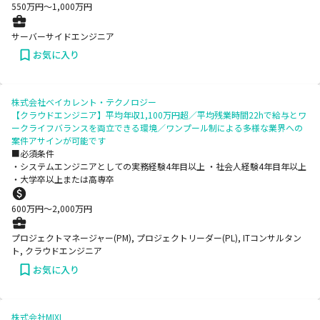
550
万円〜
1,000
万円
サーバーサイドエンジニア
お気に入り
株式会社ベイカレント・テクノロジー
【クラウドエンジニア】平均年収1,100万円超／平均残業時間22hで給与とワ
ークライフバランスを両立できる環境／ワンプール制による多様な業界への
案件アサインが可能です
■必須条件
・システムエンジニアとしての実務経験4年目以上 ・社会人経験4年目年以上
・大学卒以上または高専卒
600
万円〜
2,000
万円
プロジェクトマネージャー(PM), プロジェクトリーダー(PL), ITコンサルタン
ト, クラウドエンジニア
お気に入り
株式会社MIXI