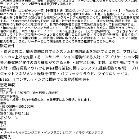
との良好な関係を構築し、折衝・調整ができるコミュニケーション能力を有すること ②システム開
発／アプリケーション開発作業経験(目安：3年以上)
求める人物像
※期待行動・コンピテンシー等 【全職種共通（日立グループ コア・コンピテンシー）】 ・People C
hampion（一人ひとりを活かす）： 多様な人財を活かすために、お互いを信頼しパフォーマンス
を最大限に発揮できる安心安全な職場(インクルーシブな職場)をつくり、積極的な発言と成長を支援
する。 ・Customer & Society Focus（顧客・社会起点で考える）： 社会を起点に課題を捉え、常
に誠実に行動することを忘れずに、社内外の関係者と協創で成果に責任を持って社会に貢献する。
・Innovation（イノベーションを起こす）： 新しい価値を生み出すために、情熱を持って学び、
現状に挑戦し、素早く応えて、イノベーションを加速する。 【その他職種特有】 ・さまざまなこと
に対してポジティブにモチベーション高く取り組むことが出来る ・常に好奇心を持ち、あらゆるツ
ールを駆使して情報を収集し、根気強く課題に取り込むことが出来る ・コミュニケーション・調整
能力を有し、また、リーダーとして関係者をまとめて事業の推進することが出来る
歓迎要件
・顧客と共に、顧客課題に対するシステム化構想企画を策定すると共に、プロジェ
クトの立上げを支援するコンサルテーション経験がある人財 ・アプリケーション開
発／基盤開発案件の取り纏めができる人財 ・顧客と仕様、工数、金額折衝ができる
人財 ・銀行業務ノウハウを保有(銀行業務に関するシステム提供経験でも可) ・プロ
ジェクトマネジメント経験を保有 ・パブリッククラウド、マイクロサービス、
BaaS、ITコンサルティングに関連する業務経験を保有
想定年収
想定年収
780万円〜1,030万円（給与形態：月給制）
想定年収補足
※年令・経験・能力を考慮の上、当社規定により優遇いたします。
月給
463,000円〜605,000円
賞与・昇給
賞与：2回 昇給：1回
ポジション
職位
主任
職種
・サーバーサイドエンジニア ・インフラエンジニア ・クラウドエンジニア
配属先