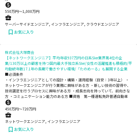
550
万円〜
1,000
万円
サーバーサイドエンジニア, インフラエンジニア, クラウドエンジニア
お気に入り
株式会社大塚商会
【ネットワークエンジニア】平均年収937万円の日系SIer業界第4位の企
業/130万以上の顧客を持つ国内最大手独立系SIer/女性の活躍推進も積極的/平
均勤続年数17.1年の長期で働きやすい環境/「たのめーる」も展開する企業
■必須条件
・インフラエンジニアとしての設計・構築・運用経験（目安：3年以上） ・
ネットワークエンジニアが行う業務に興味がある方 ・新しい技術の習得や、
技術選定を行うプロセスに興味がある方 ・成長志向を持っていて、前向きな
方 ・コミュニケーション能力のある方 ■資格 第一種運転免許普通自動車
450
万円〜
720
万円
ネットワークエンジニア, インフラエンジニア
お気に入り