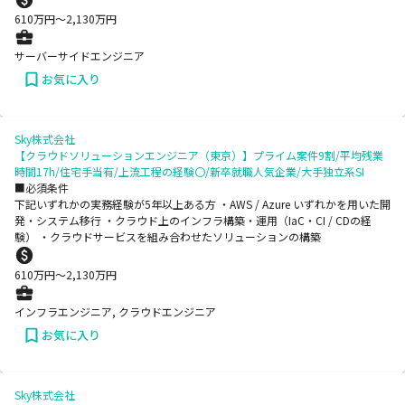
610
万円〜
2,130
万円
サーバーサイドエンジニア
お気に入り
Sky株式会社
【クラウドソリューションエンジニア（東京）】プライム案件9割/平均残業
時間17h/住宅手当有/上流工程の経験〇/新卒就職人気企業/大手独立系SI
■必須条件
下記いずれかの実務経験が5年以上ある方 ・AWS / Azure いずれかを用いた開
発・システム移行 ・クラウド上のインフラ構築・運用（IaC・CI / CDの経
験） ・クラウドサービスを組み合わせたソリューションの構築
610
万円〜
2,130
万円
インフラエンジニア, クラウドエンジニア
お気に入り
Sky株式会社