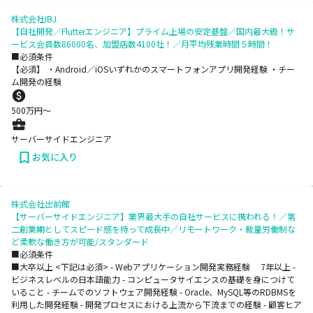
株式会社IBJ
【自社開発／Flutterエンジニア】プライム上場の安定基盤／国内最大級！サ
ービス会員数86000名、加盟店数4100社！／月平均残業時間５時間！
■必須条件
【必須】 ・Android／iOSいずれかのスマートフォンアプリ開発経験 ・チー
ム開発の経験
500
万円〜
サーバーサイドエンジニア
お気に入り
株式会社出前館
【サーバーサイドエンジニア】業界最大手の自社サービスに携われる！／第
二創業期としてスピード感を持って成長中／リモートワーク・裁量労働制な
ど柔軟な働き方が可能/スタンダード
■必須条件
■大卒以上 <下記は必須> - Webアプリケーション開発実務経験 7年以上 -
ビジネスレベルの日本語能力 - コンピュータサイエンスの基礎を身につけて
いること - チームでのソフトウェア開発経験 - Oracle、MySQL等のRDBMSを
利用した開発経験 - 開発プロセスにおける上流から下流までの経験 - 顧客ヒア