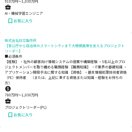
910
万円〜
1,030
万円
AI・機械学習エンジニア
お気に入り
株式会社日立製作所
【官公庁から自治体のスマートシティまで大規模施策を支えるプロジェクト
リーダー】
■必須条件
【経験】 ・社外の顧客向け情報システムの提案や構築経験 ・5名以上のプロ
ジェクトメンバーを取り纏める職務経験 【職務知識】 ・IT業界の基礎知識 ・
アプリケーション開発手法に関する知識 【資格】 ・基本情報処理技術者資格
（FE）保持者 （または、上記に準ずる資格または知識・経験をお持ちの
方）
780
万円〜
1,030
万円
プロジェクトリーダー(PL)
お気に入り