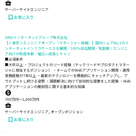
サーバーサイドエンジニア
お気に入り
GMOインターネットグループ株式会社
【＜東京＞エンジニアオープン（マネージャー候補）】国内シェアNo.1のイ
ンターネットインフラサービスを展開／100％自社開発／転勤無！エンジニ
ア向けの制度多数／幅広い成長とキャリ
■必須条件
■大卒以上 ・プロジェクトのリード経験（テックリードやプロダクトマネー
ジャに相当するポジション） ・チームでのWebアプリケーション開発・運用
実務経験が7年以上 ・最新のテクノロジーを積極的にキャッチアップし、ア
ウトプットし続ける姿勢 ・課題解決に向けて技術的な提案をした経験 ・Web
アプリケーションの脆弱性に関する基本的な知識
700
万円〜
1,000
万円
サーバーサイドエンジニア, オープンポジション
お気に入り