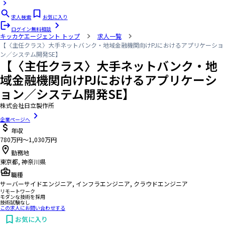
求人検索
お気に入り
ログイン
無料相談
キッカケエージェント
トップ
求人一覧
【〈主任クラス〉大手ネットバンク・地域金融機関向けPJにおけるアプリケーショ
ン／システム開発SE】
【〈主任クラス〉大手ネットバンク・地
域金融機関向けPJにおけるアプリケーシ
ョン／システム開発SE】
株式会社日立製作所
企業ページへ
年収
780万円〜1,030万円
勤務地
東京都, 神奈川県
職種
サーバーサイドエンジニア, インフラエンジニア, クラウドエンジニア
リモートワーク
モダンな技術を採用
技術試験なし
この求人にお問い合わせする
お気に入り