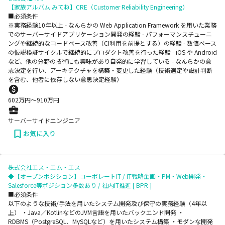
【家族アルバム みてね】CRE（Customer Reliability Engineering）
■必須条件
※実務経験10年以上 - なんらかの Web Application Framework を用いた業務
でのサーバーサイドアプリケーション開発の経験 - パフォーマンスチューニ
ングや継続的なコードベース改善（CI利用を前提とする）の経験 - 数値ベース
の仮説検証サイクルで継続的にプロダクト改善を行った経験 - iOS や Android
など、他の分野の技術にも興味があり自発的に学習している - なんらかの意
志決定を行い、アーキテクチャを構築・変更した経験（技術選定や設計判断
を含む、他者に依存しない意思決定経験）
602
万円〜
910
万円
サーバーサイドエンジニア
お気に入り
株式会社エス・エム・エス
◆【オープンポジション】コーポレートIT / IT戦略企画・PM・Web開発・
Salesforce等ポジション多数あり / 社内IT推進 [ BPR ]
■必須条件
以下のような技術/手法を用いたシステム開発及び保守の実務経験（4年以
上） ・Java／KotlinなどのJVM言語を用いたバックエンド開発 ・
RDBMS（PostgreSQL、MySQLなど）を用いたシステム構築 ・モダンな開発