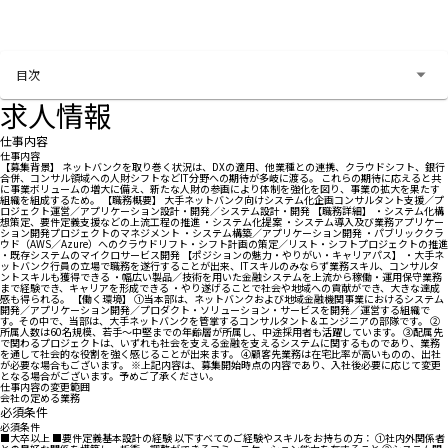
お問い合わせする
目次
求人情報
仕事内容
仕事内容
【募集背景】 ネットバンクを取り巻く状況は、DXの適用、他業種との連携、クラウドシフト、銀行
合併、コンサル領域への人財シフトなどIT分野への期待が多岐に渡る。 これらの期待に応えると共
に事業ボリュームの増大に備え、新たな人財の参画により体制を強化を図り、事業の拡大を果たす
組織を組成するため。 【職務概要】 大手ネットバンク向けシステム化企画コンサルタント支援／プ
ロジェクト運営／アプリケーション設計・開発／システム設計・開発 【職務詳細】 ・システム化構
想策定、要件定義支援などの上流工程の推進 ・システム化提案 ・システム導入及び業務アプリケー
ション開発プロジェクトのマネジメント ・システム構築／アプリケーション開発 ・パブリッククラ
ウド（AWS／Azure）へのクラウドリフト・シフト計画の策定／リスト・シフトプロジェクトの推進
・既存システムのマイクロサービス開発 【ポジションの魅力・やりがい・キャリアパス】 ・大手ネ
ットバンク行員の立場で職務を遂行することが出来、ITスキルのみならず業務スキル、コンサルタ
ントスキルも獲得できる ・幅広い製品／技術を用いた金融システムを上流から稼働・運用保守業務
まで経験でき、キャリアを形成できる ・やり遂げることで社会や地域への貢献ができ、大きな達成
感も得られる。 【働く環境】 ①当本部は、ネットバンクおよび地域金融機関事業におけるシステム
開発／アプリケーション開発／プロダクト・ソリューション・サービスを開発／運営する組織で
す。その中で、当部は、大手ネットバンクを管掌するコンサルタント＆エンジニアの部隊です。 ②
所属人数は60名規模、若手～中堅までの年齢層が所属し、中途採用者も活躍しています。 ③配属先
で関わるプロジェクトは、いずれも社会を支える金融を支えるシステムに関するものであり、業務
を通して社会的な役割を強く感じることが出来ます。 ④顧客先業務は在宅比率が高いものの、出社
が必要な場合もございます。 ※上記内容は、募集開始時点の内容であり、入社後必要に応じて変更
となる場合がございます。予めご了承ください。
仕事内容の変更範囲
会社の定める業務
必須条件
必須条件
■大卒以上 ■要件定義基本設計の経験 以下すべてのご経験やスキルをお持ちの方： ①社内外関係者