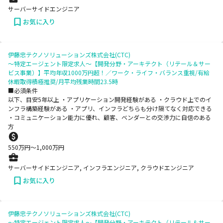
サーバーサイドエンジニア
お気に入り
伊藤忠テクノソリューションズ株式会社(CTC)
～特定エージェント限定求人～【開発分野・アーキテクト（リテール＆サー
ビス事業）】平均年収1000万円超！／ワーク・ライフ・バランス重視/有給
休暇取得積極推奨/月平均残業時間23.5時
■必須条件
以下、目安5年以上 ・アプリケーション開発経験がある ・クラウド上でのイ
ンフラ構築経験がある ・アプリ、インフラどちらも分け隔てなく対応できる
・コミュニケーション能力に優れ、顧客、ベンダーとの交渉力に自信のある
方
550
万円〜
1,000
万円
サーバーサイドエンジニア, インフラエンジニア, クラウドエンジニア
お気に入り
伊藤忠テクノソリューションズ株式会社(CTC)
～特定エージェント限定求人～【開発分野・アーキテクト（リテール＆サー