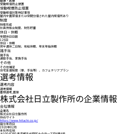
健康・医療
受動喫煙防止措置
受動喫煙防止措置
受動喫煙対策特記事項
屋内全面禁煙または空間分煙された屋内喫煙所あり
制度
財産形成
社員持株会制度、財形貯蓄
休日・休暇
年間休日日数
126日
休日・休暇
完全週休二日制、有給休暇、年末年始休暇
諸手当
諸手当
通勤手当、家族手当
その他
その他補足
住宅支援制度（寮、手当等）、カフェテリアプラン
選考情報
選考内容
選考情報
書類選考,面接
株式会社日立製作所の企業情報
会社情報
企業名
株式会社日立製作所
Webサイト
https://www.hitachi.co.jp/
設立年月日
1920年02月
本社所在地
〒100-8280 東京都千代田区丸の内一丁目6番6号