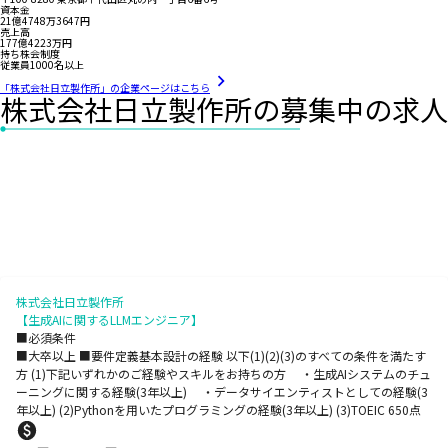
資本金
21億4748万3647円
売上高
177億4223万円
持ち株会制度
従業員1000名以上
「株式会社日立製作所」の企業ページはこちら
株式会社日立製作所の募集中の求人
株式会社日立製作所
【生成AIに関するLLMエンジニア】
■必須条件
■大卒以上 ■要件定義基本設計の経験 以下(1)(2)(3)のすべての条件を満たす
方 (1)下記いずれかのご経験やスキルをお持ちの方 ・生成AIシステムのチュ
ーニングに関する経験(3年以上) ・データサイエンティストとしての経験(3
年以上) (2)Pythonを用いたプログラミングの経験(3年以上) (3)TOEIC 650点