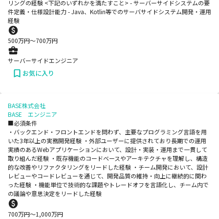
リングの経験 <下記のいずれかを満たすこと> - サーバーサイドシステムの要
件定義・仕様設計能力 - Java、Kotlin等でのサーバサイドシステム開発・運用
経験
500
万円〜
700
万円
サーバーサイドエンジニア
お気に入り
BASE株式会社
BASE エンジニア
■必須条件
・バックエンド・フロントエンドを問わず、主要なプログラミング言語を用
いた3年以上の実務開発経験 ・外部ユーザーに提供されており長期での運用
実績のあるWebアプリケーションにおいて、設計・実装・運用まで一貫して
取り組んだ経験 ・既存機能のコードベースやアーキテクチャを理解し、構造
的な改善やリファクタリングをリードした経験 ・チーム開発において、設計
レビューやコードレビューを通じて、開発品質の維持・向上に継続的に関わ
った経験 ・機能単位で技術的な課題やトレードオフを言語化し、チーム内で
の議論や意思決定をリードした経験
700
万円〜
1,000
万円