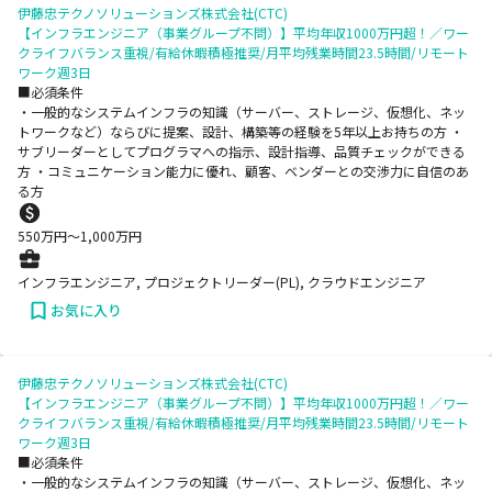
伊藤忠テクノソリューションズ株式会社(CTC)
【インフラエンジニア（事業グループ不問）】平均年収1000万円超！／ワー
クライフバランス重視/有給休暇積極推奨/月平均残業時間23.5時間/リモート
ワーク週3日
■必須条件
・一般的なシステムインフラの知識（サーバー、ストレージ、仮想化、ネッ
トワークなど）ならびに提案、設計、構築等の経験を5年以上お持ちの方 ・
サブリーダーとしてプログラマへの指示、設計指導、品質チェックができる
方 ・コミュニケーション能力に優れ、顧客、ベンダーとの交渉力に自信のあ
る方
550
万円〜
1,000
万円
インフラエンジニア, プロジェクトリーダー(PL), クラウドエンジニア
お気に入り
伊藤忠テクノソリューションズ株式会社(CTC)
【インフラエンジニア（事業グループ不問）】平均年収1000万円超！／ワー
クライフバランス重視/有給休暇積極推奨/月平均残業時間23.5時間/リモート
ワーク週3日
■必須条件
・一般的なシステムインフラの知識（サーバー、ストレージ、仮想化、ネッ