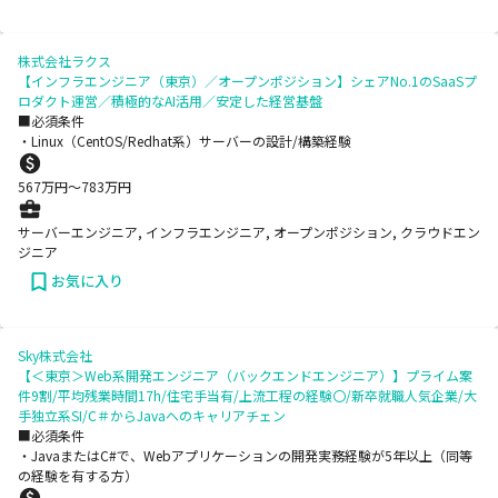
株式会社ラクス
【インフラエンジニア（東京）／オープンポジション】シェアNo.1のSaaSプ
ロダクト運営／積極的なAI活用／安定した経営基盤
■必須条件
・Linux（CentOS/Redhat系）サーバーの設計/構築経験
567
万円〜
783
万円
サーバーエンジニア, インフラエンジニア, オープンポジション, クラウドエン
ジニア
お気に入り
Sky株式会社
【＜東京＞Web系開発エンジニア（バックエンドエンジニア）】プライム案
件9割/平均残業時間17h/住宅手当有/上流工程の経験〇/新卒就職人気企業/大
手独立系SI/C＃からJavaへのキャリアチェン
■必須条件
・JavaまたはC#で、Webアプリケーションの開発実務経験が5年以上（同等
の経験を有する方）