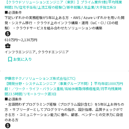
【クラウドソリューションエンジニア（東京）】プライム案件9割/平均残業
時間17h/住宅手当有/上流工程の経験〇/新卒就職人気企業/大手独立系SI
■必須条件
下記いずれかの実務経験が5年以上ある方 ・AWS / Azure いずれかを用いた開
発・システム移行 ・クラウド上のインフラ構築・運用（IaC・CI / CDの経
験） ・クラウドサービスを組み合わせたソリューションの構築
610
万円〜
2,130
万円
インフラエンジニア, クラウドエンジニア
お気に入り
伊藤忠テクノソリューションズ株式会社(CTC)
【開発分野・システムエンジニア（事業グループ不問）】平均年収1000万円
超！／ワーク・ライフ・バランス重視/有給休暇取得積極推奨/月平均残業時
間23.5時間/リモートワーク週3日
■必須条件
・言語問わずプログラミング経験（プログラム設計含む）を5年以上お持ちの
方 ・サブリーダーとしてプログラマへの指示、設計指導、品質チェックがで
きる方 ・コミュニケーション能力に優れ、顧客、ベンダーとの交渉力に自信
のある方