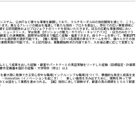
システム、公共ITなど様々な事業を展開しており、マルチモーダルAIの技術開発を通じて、こうし
ています。異なるナレッジの融合を推進して新たな技術・プロトを創出し、弊社での広い事業領域に
に関する研究開発およびプロジェクトのリードを担当いただきます。日立の広範な事業領域におい
、ニュースリース、学会発表 【ポジションの魅力・やりがい・キャリアパス】 ・日立のAIのフラ
、顧客との連携開発、国際学会投稿まで幅広く経験・推進できます。自らチームを率いて、事業部門
な選択肢が選択可能です。 【働く環境】 ①3～5名規模の単位でチームを作り、個々人がその技
業務実施が可能です。 ※上記内容は、募集開始時点の内容であり、入社後必要に応じて変更とな
・チームとして成果を出した経験 ・顧客やパートナーとの実証実験をリードした経験（目標設定・計画策
 ・要件定義基本設計の経験 ・大学院卒（修士）以上
マンスを最大限に発揮できる安心安全な職場(インクルーシブな職場)をつくり、積極的な発言と成長を支
。 ・Innovation（イノベーションを起こす）： 新しい価値を生み出すために、情熱を持って学
々と会話をして業務を進められる。 【誠】技術に決して固執せず、顧客の真の課題をとらえて御客
む