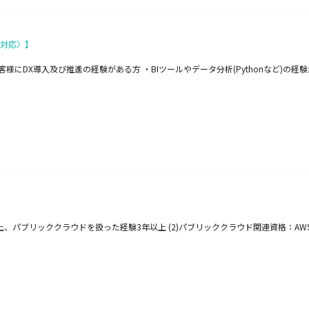
張対応〉】
にDX導入及び推進の経験がある方 ・BIツールやデータ分析(Pythonなど)の経
ブリッククラウドを扱った経験3年以上 (2)パブリッククラウド関連資格：AWS認定資格