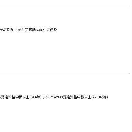
験がある方 ・要件定義基本設計の経験
中級以上(SAA等) または Azure認定資格中級以上(AZ104等)