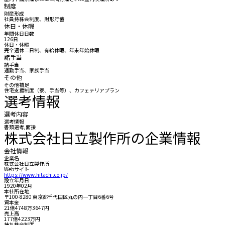
制度
財産形成
社員持株会制度、財形貯蓄
休日・休暇
年間休日日数
126日
休日・休暇
完全週休二日制、有給休暇、年末年始休暇
諸手当
諸手当
通勤手当、家族手当
その他
その他補足
住宅支援制度（寮、手当等）、カフェテリアプラン
選考情報
選考内容
選考情報
書類選考,面接
株式会社日立製作所の企業情報
会社情報
企業名
株式会社日立製作所
Webサイト
https://www.hitachi.co.jp/
設立年月日
1920年02月
本社所在地
〒100-8280 東京都千代田区丸の内一丁目6番6号
資本金
21億4748万3647円
売上高
177億4223万円
持ち株会制度