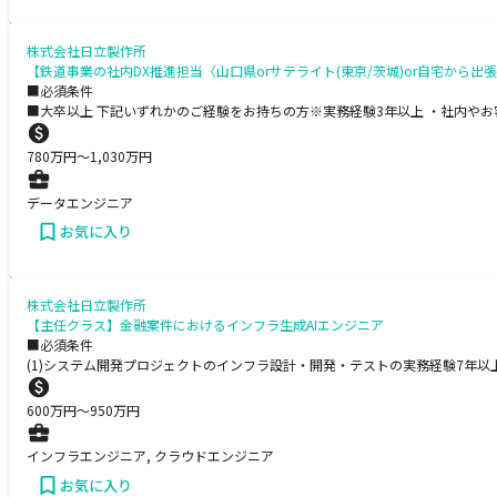
株式会社日立製作所
【鉄道事業の社内DX推進担当〈山口県orサテライト(東京/茨城)or自宅から出
■必須条件
■大卒以上 下記いずれかのご経験をお持ちの方※実務経験3年以上 ・社内やお客様
780
万円〜
1,030
万円
データエンジニア
お気に入り
株式会社日立製作所
【主任クラス】金融案件におけるインフラ生成AIエンジニア
■必須条件
(1)システム開発プロジェクトのインフラ設計・開発・テストの実務経験7年以上、パ
600
万円〜
950
万円
インフラエンジニア, クラウドエンジニア
お気に入り