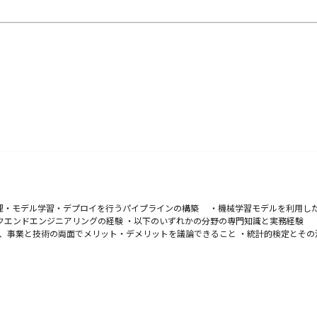
処理・モデル学習・デプロイを行うパイプラインの構築 ・機械学習モデルを利用し
ックエンドエンジニアリングの経験 ・以下のいずれかの分野の専門知識と実務経験
、事業と技術の両面でメリット・デメリットを議論できること ・統計的検定とその