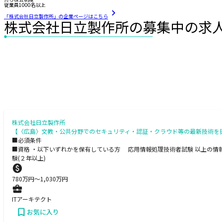
従業員1000名以上
「株式会社日立製作所」の企業ページはこちら
株式会社日立製作所の募集中の求
株式会社日立製作所
【〈広島〉文教・公共分野でのセキュリティ・認証・クラウド等の最新技術を
■必須条件
■資格 ・以下いずれかを保有している方 応用情報処理技術者試験 以上の情報処理試験 AWS Ce
験(２年以上)
780
万円〜
1,030
万円
ITアーキテクト
お気に入り