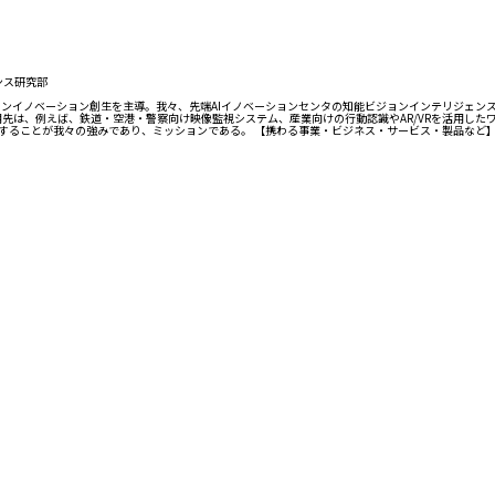
ェンス研究部
ョンイノベーション創生を主導。我々、先端AIイノベーションセンタの知能ビジョンインテリジェン
先は、例えば、鉄道・空港・警察向け映像監視システム、産業向けの行動認識やAR/VRを活用し
することが我々の強みであり、ミッションである。 【携わる事業・ビジネス・サービス・製品など】