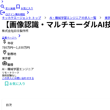
求人検索
お気に入り
ログイン
無料相談
キッカケエージェント
トップ
AI・機械学習エンジニアの求人一覧
東
【画像認識・マルチモーダルAI
株式会社日立製作所
企業ページへ
年収
780万円〜1,030万円
勤務地
東京都
職種
AI・機械学習エンジニア
リモートワーク
技術試験なし
この求人にお問い合わせする
お気に入り
お問い合わせする
目次