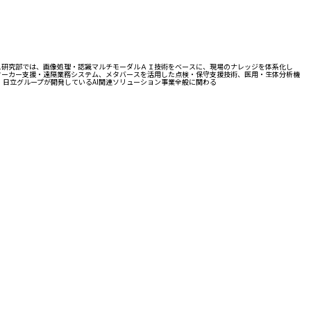
ス研究部では、画像処理・認識マルチモーダルＡＩ技術をベースに、現場のナレッジを体系化し
たワーカー支援・遠隔業務システム、メタバースを活用した点検・保守支援技術、医用・生体分析機
 日立グループが開発しているAI関連ソリューション事業全般に関わる