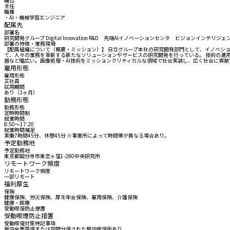
職位
主任
職種
・AI・機械学習エンジニア
配属先
部署名
研究開発グループ Digital Innovation R&D 先端AIイノベーションセンタ ビジョンインテリジ
部署の特徴・業務環境
【配属組織について（概要・ミッション）】 日立グループ本社の研究開発部門として、イノベシ
て、人々の業務を革新する新たなソリューションやサービスの研究開発を行っている。 技術の適用
器など幅広い。画像処理・AI技術をミッションクリティカルな領域で社会実装し、広く社会に貢献
雇用形態
雇用形態
正社員
試用期間
あり（3ヶ月）
勤務形態
勤務形態
定時時間制
就業時間
8:50〜17:20
就業時間補足
実働7時間45分、休憩45分 ※事業所によって時間帯が異なる場合あり。
予定勤務地
予定勤務地
東京都国分寺市東恋ヶ窪1-280中央研究所
リモートワーク頻度
リモートワーク頻度
一部リモート
福利厚生
保険
健康保険、労災保険、厚生年金保険、雇用保険、介護保険
健康・医療
受動喫煙防止措置
受動喫煙防止措置
受動喫煙対策特記事項
屋内全面禁煙または空間分煙された屋内喫煙所あり