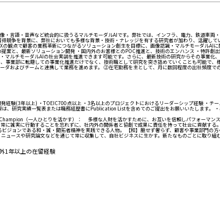
映像・言語・音声など統合的に扱うるマルチモーダルAIです。弊社では、インフラ、電力、鉄道車両・
人財獲得競争を背景に、弊社においても多様な背景・技術・ナレッジを有する研究者が加わり、活躍し
DXの観点で顧客の業務革新につながるソリューション創生を目標に、画像認識・マルチモーダルAI
提案と、最新ソリューション開発 ・国内外のお客様とのPOC推進と、技術のエンハンス ・特許創出
・マルチモーダルAIの社会実装を推進できます可能です。さらに、最新技術の研究からその事業化
、事業部に転籍しての事業化推進だけでなく、技術職として研究を突き詰めていくことも可能で、様々
ーダおよびチームと連携して業務を進めます。 ②在宅勤務を主として、月に数回程度の出社頻度での
験(3年以上) ・TOEIC700点以上 ・3名以上のプロジェクトにおけるリーダーシップ経験 
研究実績一覧表または職務経歴書にPublication Listを含めてのご提出をお願いいたします。
le Champion（一人ひとりを活かす）： 多様な人財を活かすために、お互いを信頼しパフォー
に課題を捉え、常に誠実に行動することを忘れずに、社内外の関係者と協創で成果に責任を持って社会に貢献する
るビジョンである和・誠・開拓者精神を実践できる人物。 【和】臆せず奢らず、顧客や事業部門の方
、ニュースや研究論文などを通じて常に収集して、自社ビジネスに生かす。新たなものごとに取り組
外1年以上の在留経験