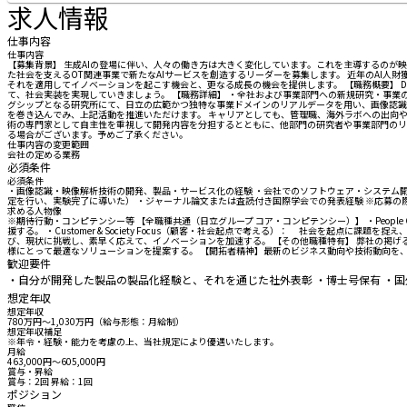
求人情報
仕事内容
仕事内容
【募集背景】 生成AIの登場に伴い、人々の働き方は大きく変化しています。これを主導するのが
た社会を支えるOT関連事業で新たなAIサービスを創造するリーダーを募集します。 近年のAI
それを適用してイノベーションを起こす機会と、更なる成長の機会を提供します。 【職務概要】 
て、社会実装を実現していきましょう。 【職務詳細】 ・全社および事業部門への新規研究・事業の
グシップとなる研究所にて、日立の広範かつ独特な事業ドメインのリアルデータを用い、画像認識
を巻き込んでみ、上記活動を推進いただけます。 キャリアとしても、管理職、海外ラボへの出向や
術の専門家として自主性を重視して開発内容を分担するとともに、他部門の研究者や事業部門のリ
る場合がございます。予めご了承ください。
仕事内容の変更範囲
会社の定める業務
必須条件
必須条件
・画像認識・映像解析技術の開発、製品・サービス化の経験 ・会社でのソフトウェア・システム開発経
定を行い、実験完了に導いた） ・ジャーナル論文または査読付き国際学会での発表経験 ※応募の際は、
求める人物像
※期待行動・コンピテンシー等 【全職種共通（日立グループ コア・コンピテンシー）】 ・Peop
援する。 ・Customer & Society Focus（顧客・社会起点で考える）： 社会を起点
び、現状に挑戦し、素早く応えて、イノベーションを加速する。 【その他職種特有】 弊社の掲げ
様にとって最適なソリューションを提案する。 【開拓者精神】最新のビジネス動向や技術動向を
歓迎要件
・自分が開発した製品の製品化経験と、それを通じた社外表彰 ・博士号保有 ・国
想定年収
想定年収
780万円〜1,030万円（給与形態：月給制）
想定年収補足
※年令・経験・能力を考慮の上、当社規定により優遇いたします。
月給
463,000円〜605,000円
賞与・昇給
賞与：2回 昇給：1回
ポジション