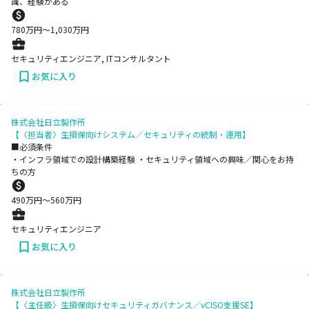
識、経験がある
780
万円〜
1,030
万円
セキュリティエンジニア, ITコンサルタント
お気に入り
株式会社日立製作所
【〈担当者〉生損保向けシステム／セキュリティの統制・運用】
■必須条件
・インフラ領域での設計構築経験 ・セキュリティ領域への興味／関心をお持
ちの方
490
万円〜
560
万円
セキュリティエンジニア
お気に入り
株式会社日立製作所
【〈主任級〉生損保向けセキュリティガバナンス／vCISO支援SE】