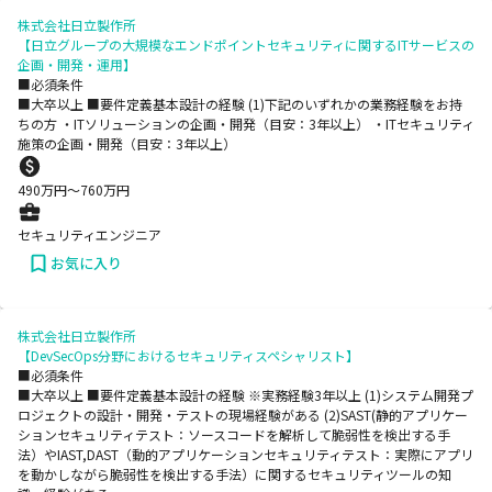
株式会社日立製作所
【日立グループの大規模なエンドポイントセキュリティに関するITサービスの
企画・開発・運用】
■必須条件
■大卒以上 ■要件定義基本設計の経験 (1)下記のいずれかの業務経験をお持
ちの方 ・ITソリューションの企画・開発（目安：3年以上） ・ITセキュリティ
施策の企画・開発（目安：3年以上）
490
万円〜
760
万円
セキュリティエンジニア
お気に入り
株式会社日立製作所
【DevSecOps分野におけるセキュリティスペシャリスト】
■必須条件
■大卒以上 ■要件定義基本設計の経験 ※実務経験3年以上 (1)システム開発プ
ロジェクトの設計・開発・テストの現場経験がある (2)SAST(静的アプリケー
ションセキュリティテスト：ソースコードを解析して脆弱性を検出する手
法）やIAST,DAST（動的アプリケーションセキュリティテスト：実際にアプリ
を動かしながら脆弱性を検出する手法）に関するセキュリティツールの知