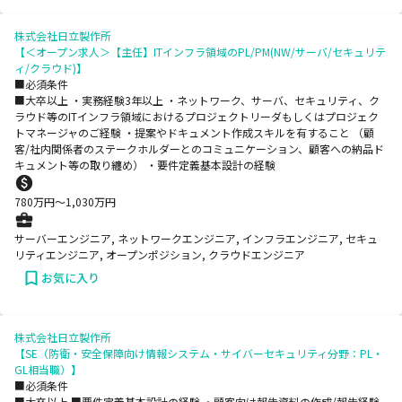
株式会社日立製作所
【＜オープン求人＞【主任】ITインフラ領域のPL/PM(NW/サーバ/セキュリテ
ィ/クラウド)】
■必須条件
■大卒以上 ・実務経験3年以上 ・ネットワーク、サーバ、セキュリティ、ク
ラウド等のITインフラ領域におけるプロジェクトリーダもしくはプロジェク
トマネージャのご経験 ・提案やドキュメント作成スキルを有すること （顧
客/社内関係者のステークホルダーとのコミュニケーション、顧客への納品ド
キュメント等の取り纏め） ・要件定義基本設計の経験
780
万円〜
1,030
万円
サーバーエンジニア, ネットワークエンジニア, インフラエンジニア, セキュ
リティエンジニア, オープンポジション, クラウドエンジニア
お気に入り
株式会社日立製作所
【SE（防衛・安全保障向け情報システム・サイバーセキュリティ分野：PL・
GL相当職）】
■必須条件
■大卒以上 ■要件定義基本設計の経験 ・顧客向け報告資料の作成/報告経験