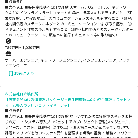
■必須条件
■大卒以上 ■要件定義基本設計の経験 ①サーバ、OS、ミドル、ネットワー
クなどのインフラ／プラットフォームの設計、構築スキルを有すること （SE
業務経験、5年程度以上） ②コミュニケーションスキルを有すること （顧客/
社内関係者のステークホルダーとのコミュニケーションおよび取り纏め） ③
ドキュメント作成スキルを有すること （顧客/社内関係者のステークホルダー
とのコミュニケーション、顧客への納品ドキュメント等の取り纏め）
780
万円〜
1,030
万円
サーバーエンジニア, ネットワークエンジニア, インフラエンジニア, クラウ
ドエンジニア
お気に入り
株式会社日立製作所
【医薬業界向け製造管理パッケージ・再生医療製品向け統合管理プラットフ
ォーム導入のプロジェクトマネージャ】
■必須条件
■大卒以上 ■要件定義基本設計の経験 以下いずれかのご経験やスキルをお持
ちの方： ・システム導入プロジェクトでのプロジェクト管理(スケジュール、
リソース、コスト、課題等)（3年以上) ・お客様ニーズが固まっていない中、
課題ヒアリングを行いシステム要件を整理する業務の経験 ・業務アプリケー