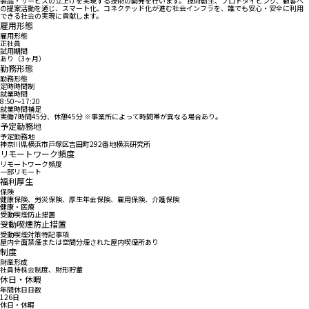
製品・サービスの立上げを実現する技術の開発を行います。 技術創生、プロトタイピング、顧客へ
の提案活動を通じ、スマート化、コネクテッド化が進む社会インフラを、誰でも安心・安全に利用
できる社会の実現に貢献します。
雇用形態
雇用形態
正社員
試用期間
あり（3ヶ月）
勤務形態
勤務形態
定時時間制
就業時間
8:50〜17:20
就業時間補足
実働7時間45分、休憩45分 ※事業所によって時間帯が異なる場合あり。
予定勤務地
予定勤務地
神奈川県横浜市戸塚区吉田町292番地横浜研究所
リモートワーク頻度
リモートワーク頻度
一部リモート
福利厚生
保険
健康保険、労災保険、厚生年金保険、雇用保険、介護保険
健康・医療
受動喫煙防止措置
受動喫煙防止措置
受動喫煙対策特記事項
屋内全面禁煙または空間分煙された屋内喫煙所あり
制度
財産形成
社員持株会制度、財形貯蓄
休日・休暇
年間休日日数
126日
休日・休暇