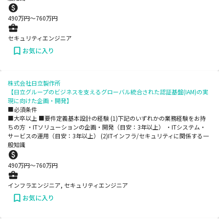
490
万円〜
760
万円
セキュリティエンジニア
お気に入り
株式会社日立製作所
【日立グループのビジネスを支えるグローバル統合された認証基盤(IAM)の実
現に向けた企画・開発】
■必須条件
■大卒以上 ■要件定義基本設計の経験 (1)下記のいずれかの業務経験をお持
ちの方 ・ITソリューションの企画・開発（目安：3年以上） ・ITシステム・
サービスの運用（目安：3年以上） (2)ITインフラ/セキュリティに関係する一
般知識
490
万円〜
760
万円
インフラエンジニア, セキュリティエンジニア
お気に入り