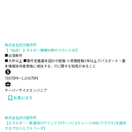
株式会社日立製作所
【〈仙台〉エネルギー情報分野のフロントSE】
■必須条件
■大卒以上 ■要件定義基本設計の経験 ※実務経験3年以上 ITパスポート・基
本情報技術者資格に相当する、ITに関する知見があること
780
万円〜
1,030
万円
サーバーサイドエンジニア
お気に入り
株式会社日立製作所
【エネルギー／鉄道向けITインフラ(サーバ/ストレージ/NW/クラウド)を提供
するプロジェクトリーダ】