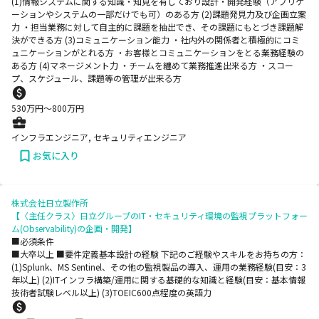
(1)情報システムに関する知識・知見を有しており設計・開発経験（アプリケ
ーションやシステムの一部だけでも可）のある方 (2)課題発見力及び企画立案
力 ・担当業務に対して自主的に課題を抽出でき、その課題にもとづき課題解
決ができる方 (3)コミュニケーション能力 ・社内外の関係者と積極的にコミ
ュニケーションがとれる方 ・お客様とコミュニケーションをとる業務経験の
ある方 (4)マネージメント力 ・チームを纏めて業務推進出来る方 ・スコー
プ、スケジュール、課題等の管理が出来る方
530
万円〜
800
万円
インフラエンジニア, セキュリティエンジニア
お気に入り
株式会社日立製作所
【〈主任クラス〉日立グループのIT・セキュリティ環境の監視プラットフォー
ム(Observability)の企画・開発】
■必須条件
■大卒以上 ■要件定義基本設計の経験 下記のご経験やスキルをお持ちの方：
(1)Splunk、MS Sentinel、その他の監視製品の導入、運用の業務経験(目安：3
年以上) (2)ITインフラ構築/運用に関する基礎的な知識と経験(目安：基本情報
技術者試験レベル以上) (3)TOEIC600点程度の英語力