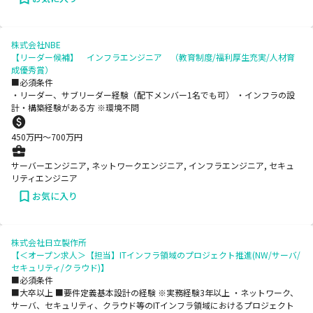
株式会社NBE
【リーダー候補】 インフラエンジニア （教育制度/福利厚生充実/人材育
成優秀賞）
■必須条件
・リーダー、サブリーダー経験（配下メンバー1名でも可） ・インフラの設
計・構築経験がある方 ※環境不問
450
万円〜
700
万円
サーバーエンジニア, ネットワークエンジニア, インフラエンジニア, セキュ
リティエンジニア
お気に入り
株式会社日立製作所
【＜オープン求人＞【担当】ITインフラ領域のプロジェクト推進(NW/サーバ/
セキュリティ/クラウド)】
■必須条件
■大卒以上 ■要件定義基本設計の経験 ※実務経験3年以上 ・ネットワーク、
サーバ、セキュリティ、クラウド等のITインフラ領域におけるプロジェクト