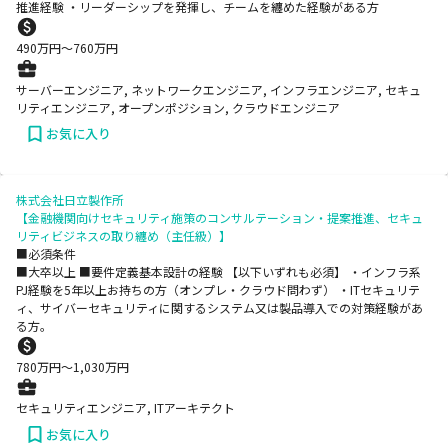
推進経験 ・リーダーシップを発揮し、チームを纏めた経験がある方
490
万円〜
760
万円
サーバーエンジニア, ネットワークエンジニア, インフラエンジニア, セキュ
リティエンジニア, オープンポジション, クラウドエンジニア
お気に入り
株式会社日立製作所
【金融機関向けセキュリティ施策のコンサルテーション・提案推進、セキュ
リティビジネスの取り纏め（主任級）】
■必須条件
■大卒以上 ■要件定義基本設計の経験 【以下いずれも必須】 ・インフラ系
PJ経験を5年以上お持ちの方（オンプレ・クラウド問わず） ・ITセキュリテ
ィ、サイバーセキュリティに関するシステム又は製品導入での対策経験があ
る方。
780
万円〜
1,030
万円
セキュリティエンジニア, ITアーキテクト
お気に入り