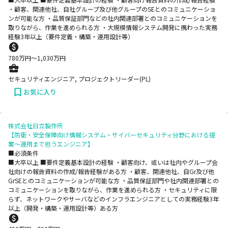
・顧客、関連他社、自社グループ及び他グループのSEとのコミュニケーショ
ンが可能な方 ・品質保証部門などの社内関連部署とのコミュニケーションを
取りながら、作業を進められる方 ・大規模情報システム開発に携わった実務
経験3年以上（要件定義・構築・運用設計等）
780
万円〜
1,030
万円
セキュリティエンジニア, プロジェクトリーダー(PL)
お気に入り
株式会社日立製作所
【防衛・安全保障向け情報システム・サイバーセキュリティ分野における提
案～運用まで担うエンジニア】
■必須条件
■大卒以上 ■要件定義基本設計の経験 ・顧客向け、或いは社内やグループ会
社向けの報告資料の作成/報告経験がある方 ・顧客、関連他社、自Gr及び他
GrSEとのコミュニケーションが可能な方 ・品質保証部門や社内関連部署との
コミュニケーションを取りながら、作業を進められる方 ・セキュリティに限
らず、ネットワークやサーバなどのインフラエンジニアとしての実務経験3年
以上（開発・構築・運用設計等）ある方