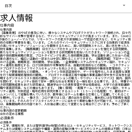
お問い合わせする
目次
求人情報
仕事内容
仕事内容
【募集背景】 AIやIoTの普及に伴い、様々なシステムやプロダクトがネットワーク接続され、日々巧
妙なサイバー攻撃が登場するなど、サイバーセキュリティリスクが高まっています。 また、Covid-1
9後のニューノーマルでは、リモートワークの拡大や非接触ユーザ認証の拡大など、セキュリティ技
術の役割が重要性を増しています。 これらのサイバーセキュリティリスクに対する効果的で経済性
の高いセキュリティソリューションを開発するために、高い研究開発スキルと、高い志を持った人
財を募集します。 【職務概要】 日立グループのセキュリティソリューションを強化する研究開発、
新たなセキュリティソリューションを創生する研究開発を担当いただきます。 ソリューションの企
画や技術開発戦略の策定、プロトタイピングを通じた技術開発活動、学会活動を通じた社会への成
果の還元など、幅広い活動の一部または全部に関わることができます。 【職務詳細】 下記テーマに
おける企画、戦略策定、技術開発、学会活動。 ・企業情報システムのセキュリティ設計、セキュリ
ティ運用を高度化する、ログ分析技術や攻撃検知手法、自動対処技術などの開発。 ・コネクティッ
ドプロダクトのライフサイクルセキュリティを向上させる、構成管理技術や脆弱性管理技術、ソフ
トウェア更新技術などの開発。 ・オンライン生体認証技術や、データを暗号化したまま高度な演算
を行う秘匿情報処理技術の開発。 ・プロダクトの製造工程や組織の事業活動の安全性や正当性を証
明するデジタルトラスト技術の開発。 【ポジションの魅力・やりがい・キャリアパス】 国内、国外
を問わず、セキュリティ技術で安全・便利な社会を実現する一端を担える仕事です。 また、特筆すべ
き研究開発成果をあげた研究者は、関連学会からの表彰受賞や学会役員就任、大学での非常勤講師
職や客員研究員、などの機会もあります。 【働く環境】 ・配属チーム：セキュリティ設計、セキュ
リティ運用、生体認証・暗号応用を研究対象とするユニット（１５～２０名程度）で、最初はチー
ムメンバとして経験を積んでいただき、数年後にはチームを纏める立場として活躍してくれること
を期待しています。 ・働き方：コロナ禍では１日／週の出社を目安に、基本的には在宅勤務を推奨
しています。その人のライフスタイルやステージに合わせて柔軟な働き方が可能です。 ※上記内容
は、募集開始時点の内容であり、入社後必要に応じて変更となる場合がございます。予めご了承く
ださい。
仕事内容の変更範囲
会社の定める業務
必須条件
必須条件
・工学、情報科学、または理学(数学or物理)の修士以上 ・セキュリティサービス、ネットワークシス
テムまたは情報システムの設計や構築・運用の経験(対象サービスやシステムの規模は不問)（3年以
上） ・TOEIC650点程度の英語力 ・論文掲載経験または学会講演経験 ※応募の際は、研究実績一覧