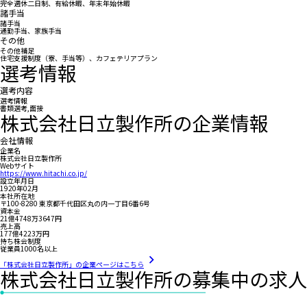
完全週休二日制、有給休暇、年末年始休暇
諸手当
諸手当
通勤手当、家族手当
その他
その他補足
住宅支援制度（寮、手当等）、カフェテリアプラン
選考情報
選考内容
選考情報
書類選考,面接
株式会社日立製作所の企業情報
会社情報
企業名
株式会社日立製作所
Webサイト
https://www.hitachi.co.jp/
設立年月日
1920年02月
本社所在地
〒100-8280 東京都千代田区丸の内一丁目6番6号
資本金
21億4748万3647円
売上高
177億4223万円
持ち株会制度
従業員1000名以上
「株式会社日立製作所」の企業ページはこちら
株式会社日立製作所の募集中の求人