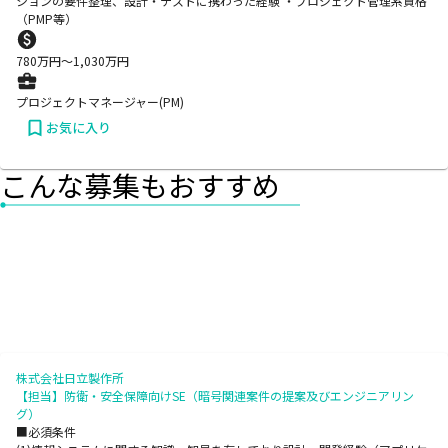
ションの要件整理、設計・テストに携わった経験 ・プロジェクト管理系資格
（PMP等）
780
万円〜
1,030
万円
プロジェクトマネージャー(PM)
お気に入り
こんな募集もおすすめ
株式会社日立製作所
【担当】防衛・安全保障向けSE（暗号関連案件の提案及びエンジニアリン
グ）
■必須条件