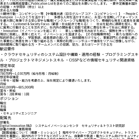
表または職務経歴書にPublication Listを含めてのご提出をお願いいたします。 ・要件定義基本設計
の経験 ・大学院卒（修士）以上
求める人物像
※期待行動・コンピテンシー等 【全職種共通（日立グループ コア・コンピテンシー）】 ・People C
hampion（一人ひとりを活かす）： 多様な人財を活かすために、お互いを信頼しパフォーマンス
を最大限に発揮できる安心安全な職場(インクルーシブな職場)をつくり、積極的な発言と成長を支援
する。 ・Customer & Society Focus（顧客・社会起点で考える）： 社会を起点に課題を捉え、常
に誠実に行動することを忘れずに、社内外の関係者と協創で成果に責任を持って社会に貢献する。
・Innovation（イノベーションを起こす）： 新しい価値を生み出すために、情熱を持って学び、
現状に挑戦し、素早く応えて、イノベーションを加速する。 【その他職種特有】 ・新たな技術への
知的好奇心が高く、学習意欲、成長意欲の高い方 ・技術開発だけでなく、事業部門との折衝と通じ
た事業化に熱意を持って取り組める方 ・実際の利用シーンやユーザ価値をリアルに想像しながら、
技術開発に取り組める方 ・チームメンバとの協調、協力、またはリードできる方
歓迎要件
・クラウドセキュリティのシステム設計や構築・運用の経験 ・プログラミングスキ
ル ・プロジェクトマネジメントスキル ・CISSPなどの情報セキュリティ関連資格
想定年収
想定年収
780万円〜1,030万円（給与形態：月給制）
想定年収補足
※年令・経験・能力を考慮の上、当社規定により優遇いたします。
月給
463,000円〜605,000円
賞与・昇給
賞与：2回 昇給：1回
ポジション
職位
主任
職種
・セキュリティエンジニア
配属先
部署名
Digital Innovation R&D システムイノベーションセンタ セキュリティ＆トラスト研究部
部署の特徴・業務環境
【配属組織について（概要・ミッション）】 暗号やサイバー・プロダクトセキュリティ、トラスト
技術を基盤に、国内外のクラウドなどのITシステム、自動車や鉄道・電力システム向けセキュリティ