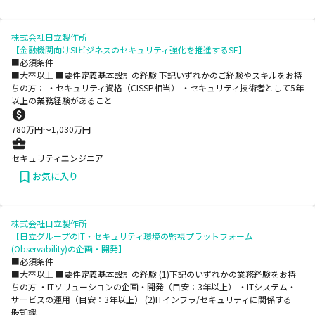
株式会社日立製作所
【金融機関向けSIビジネスのセキュリティ強化を推進するSE】
■必須条件
■大卒以上 ■要件定義基本設計の経験 下記いずれかのご経験やスキルをお持
ちの方： ・セキュリティ資格（CISSP相当） ・セキュリティ技術者として5年
以上の業務経験があること
780
万円〜
1,030
万円
セキュリティエンジニア
お気に入り
株式会社日立製作所
【日立グループのIT・セキュリティ環境の監視プラットフォーム
(Observability)の企画・開発】
■必須条件
■大卒以上 ■要件定義基本設計の経験 (1)下記のいずれかの業務経験をお持
ちの方 ・ITソリューションの企画・開発（目安：3年以上） ・ITシステム・
サービスの運用（目安：3年以上） (2)ITインフラ/セキュリティに関係する一
般知識