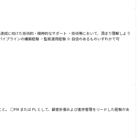
標達成に向けた技術的・精神的なサポート ・技術等において、深ぼり理解しよう
CI/CD パイプラインの構築経験 ・監視運用経験 ※ 自信のあるものいずれかで可
と。 ○PM または PL として、顧客折衝および進捗管理をリードした経験があ