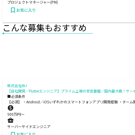
プロジェクトマネージャー(PM)
お気に入り
こんな募集もおすすめ
株式会社IBJ
【自社開発／Flutterエンジニア】プライム上場の安定基盤／国内最大級！サー
■必須条件
【必須】 ・Android／iOSいずれかのスマートフォンアプリ開発経験 ・チー
500
万円〜
サーバーサイドエンジニア
お気に入り