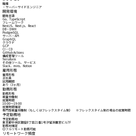
職種
・サーバーサイドエンジニア
開発環境
開発言語
Go、TypeScript
フレームワーク
NestJS、Next.js、React
DB・DWH
PostgreSQL
サーバ・API
GraphQL
クラウド
GCP
CI・CD
GitHub Actions
構成管理ツール
Terraform
その他ツール、サービス
Slack、miro、Notion
雇用形態
雇用形態
正社員
試用期間
あり（3ヶ月）
勤務形態
勤務形態
裁量労働制
就業時間
10:00〜19:00
就業時間補足
専門型裁量労働制（もしくはフレックスタイム制） ※フレックスタイム制の場合の就業時間 10:00
予定勤務地
予定勤務地
東京都中央区銀座8丁目21番1号汐留浜離宮ビル7F
勤務地補足
◎フルリモート勤務可能
リモートワーク頻度