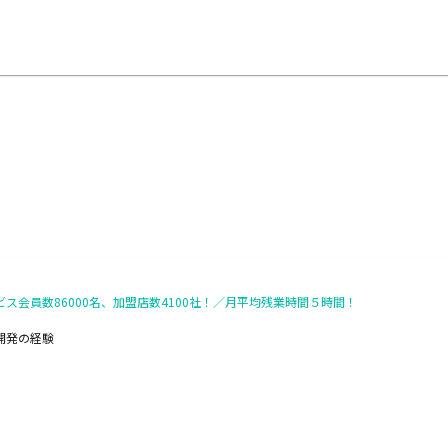
ビス会員数86000名、加盟店数4100社！／月平均残業時間５時間！
ム開発の経験