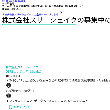
https://3-shake.com/
本社所在地
〒104-0061 東京都中央区銀座8丁目21番1号住友不動産汐留浜離宮ビル 7F
従業員100名以上
「株式会社スリーシェイク」の企業ページはこちら
株式会社スリーシェイクの募集中
株式会社スリーシェイク
DBREエンジニア（Sreake）
■必須条件
・MySQL / PostgreSQL / Oracle などの RDBMS の構築及び運用経験 ・Ansible /
600
万円〜
1,200
万円
インフラエンジニア, データベースエンジニア, SREエンジニア
お気に入り