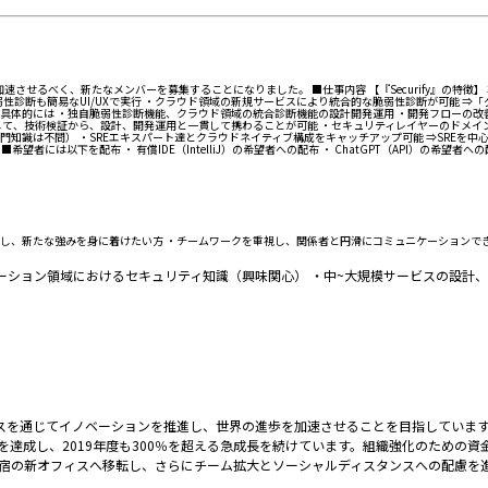
速させるべく、新たなメンバーを募集することになりました。 ■仕事内容 【『Securify』の特
弱性診断も簡易なUI/UXで実行 ・クラウド領域の新規サービスにより統合的な脆弱性診断が可能 ⇒
体的には ・独自脆弱性診断機能、クラウド領域の統合診断機能の設計開発運用 ・開発フローの改善（
域に対して、技術検証から、設計、開発運用と一貫して携わることが可能 ・セキュリティレイヤーのド
識は不問） ・SREエキスパート達とクラウドネイティブ構成をキャッチアップ可能 ⇒SREを中
配布 ・ 有償IDE（IntelliJ）の希望者への配布 ・ ChatGPT（API）の希望者への配布 ・ AW
し、新たな強みを身に着けたい方 ・チームワークを重視し、関係者と円滑にコミュニケーションで
bアプリケーション領域におけるセキュリティ知識（興味関心） ・中~大規模サービスの設
スを通じてイノベーションを推進し、世界の進歩を加速させることを目指しています
成長を達成し、2019年度も300％を超える急成長を続けています。組織強化のための
た新宿の新オフィスへ移転し、さらにチーム拡大とソーシャルディスタンスへの配慮を