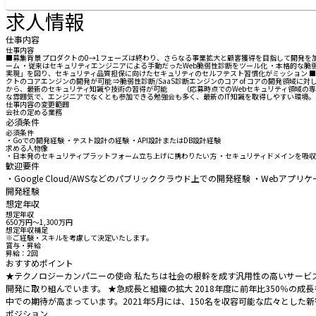
求人情報
仕事内容
仕事内容
■募集背景 プロダクトの0→1フェーズは終わり、さらなる事業拡大と顧客獲得を目指して開発を加
ーム ・従来はセキュリティエンジニアによる手動だったWeb脆弱性診断をツール化 ・本格的な脆
実現」を図り、セキュリティ品質担保に向けたセキュリティのセルフテスト習慣化がミッション ■具
クトのコアエンジンの開発が可能 ⇒脆弱性診断/SaaS診断エンジンのコア of コアの開発領
から、最新のセキュリティ知識や技術の習得が可能 （応募時点でのWebセキュリティ領域の専門知
な雰囲気で、エンジニアでなくとも参加できる勉強会も多く、最新のIT知識を取得しやすい環境。 ■希望者には以下を
仕事内容の変更範囲
会社の定める業務
必須条件
必須条件
・Goでの開発経験 ・テスト設計の経験 ・API設計またはDB設計経験
求める人物像
・日本発のセキュリティプラットフォーム立ち上げに携わりたい方 ・セキュリティドメインを吸収
歓迎要件
・Google Cloud/AWSなどのパブリッククラウド上での開発経験 ・We
開発経験
想定年収
想定年収
650万円〜1,300万円
想定年収補足
※ご経験・スキルを考慮して決定いたします。
賞与・昇給
昇給：2回
おすすめポイント
★テクノロジーカンパニーの使命 私たちは社会の根幹を成す汎用性の高いサービ
開発に取り組んでいます。 ★急成長と組織の拡大 2018年度に前年比350％の
中での期待が高まっています。2021年5月には、150名を収容可能な広々とし
ポジション