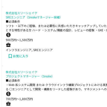
株式会社スリーシェイク
SREエンジニア（Sreakeマネージャー候補）
■必須条件
ソフト ・以下のご経験、または必要性に共感いただきキャッチアップしていた
とする特性がある方 ハード ・システム/機能の設計、レビューの経験 ・GKE・EKS 
900
万円〜
1,500
万円
インフラエンジニア, SREエンジニア
お気に入り
株式会社スリーシェイク
プロジェクトマネージャー（Sreake）
■必須条件
・Web 系システム開発 または クラウドインフラ構築プロジェクトにおける実
る ○エンジニアとして開発・構築をリードした経験があり、マネジメントへ
700
万円〜
1,800
万円