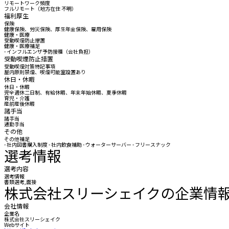
リモートワーク頻度
フルリモート（地方在住 不明）
福利厚生
保険
健康保険、労災保険、厚生年金保険、雇用保険
健康・医療
受動喫煙防止措置
健康・医療補足
- インフルエンザ予防接種（会社負担）
受動喫煙防止措置
受動喫煙対策特記事項
屋内原則禁煙、喫煙可能室設置あり
休日・休暇
休日・休暇
完全週休二日制、有給休暇、年末年始休暇、夏季休暇
育児・介護
産前産後休暇
諸手当
諸手当
通勤手当
その他
その他補足
- 社内図書購入制度 - 社内飲食補助 - ウォーターサーバー - フリースナック
選考情報
選考内容
選考情報
書類選考,面接
株式会社スリーシェイクの企業情
会社情報
企業名
株式会社スリーシェイク
Webサイト