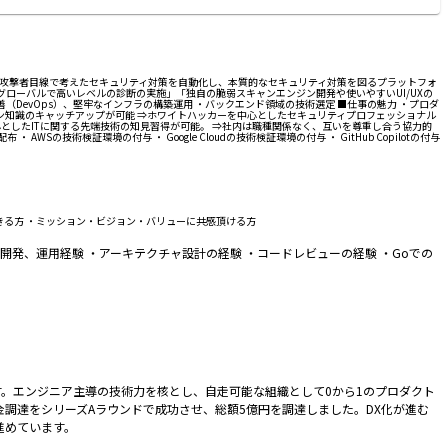
徴】 攻撃者目線で考えたセキュリティ対策を自動化し、本質的なセキュリティ対策を図るプラットフォ
「グローバルで高いレベルの診断の実施」「独自の脆弱スキャンエンジン開発や使いやすいUI/UXの
DevOps）、堅牢なインフラの構築運用 ・バックエンド領域の技術選定 ■仕事の魅力 ・プロダ
メイン知識のキャッチアップが可能 ⇒ホワイトハッカーを中心としたセキュリティプロフェッショナル
心としたITに関する先端技術の知見習得が可能。 ⇒社内は職種関係なく、互いを尊重し合う協力的
Sの技術検証環境の付与 ・ Google Cloudの技術検証環境の付与 ・ GitHub Copilotの付与
きる方 ・ミッション・ビジョン・バリューに共感頂ける方
計、開発、運用経験 ・アーキテクチャ設計の経験 ・コードレビューの経験 ・Goでの
。エンジニア主導の技術力を核とし、自走可能な組織として0から1のプロダクト
資金調達をシリーズAラウンドで成功させ、総額5億円を調達しました。DX化が進む
進めています。