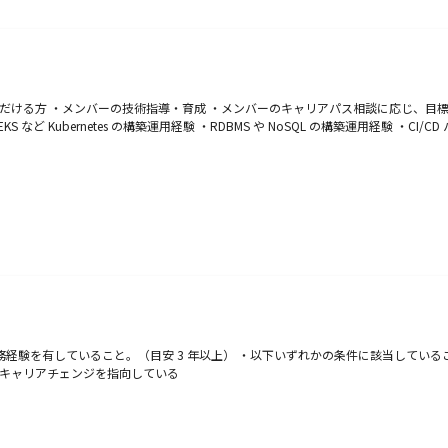
だける方 ・メンバーの技術指導・育成 ・メンバーのキャリアパス相談に応じ、目
など Kubernetes の構築運用経験 ・RDBMS や NoSQL の構築運用経験 ・
務経験を有していること。（目安 3 年以上） ・以下いずれかの条件に該当しているこ
のキャリアチェンジを指向している