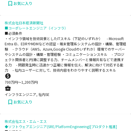
お気に入り
株式会社日本経済新聞社
■コーポレートエンジニア（インフラ）
■必須条件
・インフラ領域を技術背景としたITスキル（下記のいずれか） - Microsoft
Entra ID、EDRやMDMなどの認証・端末管理系システムの設計・構築、管理経
験 - クラウド（AWS，Azure,Google Cloudのいずれか）環境でのサーバー
やシステムの設計・構築・管理経験 ・コミュニケーションスキル - プロジ
ェクト関係者と円滑に調整する力、チームメンバーと情報共有などで連携す
る力 - 問題発生時に迅速かつ正確に情報を伝え、解決に向けて対応する能
力 - 社内ユーザーに対して、技術内容をわかりやすく説明するスキル
700
万円〜
1,200
万円
インフラエンジニア, 社内SE
お気に入り
株式会社エス・エム・エス
◆ソフトウェアエンジニア(SRE/PlatformEngineering)[プロダクト推進]