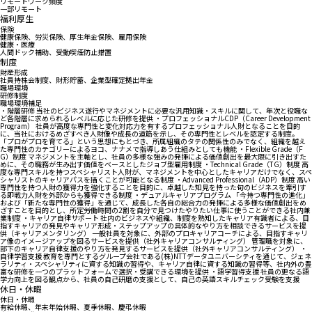
リモートワーク頻度
一部リモート
福利厚生
保険
健康保険、労災保険、厚生年金保険、雇用保険
健康・医療
人間ドック補助、受動喫煙防止措置
制度
財産形成
社員持株会制度、財形貯蓄、企業型確定拠出年金
職場環境
研修制度
職場環境補足
・階層研修 当社のビジネス遂行やマネジメントに必要な汎用知識・スキルに関して、年次と役職な
ど各階層に求められるレベルに応じた研修を提供 ・プロフェッショナルCDP（Career Development
Program） 社員が高度な専門性と変化対応力を有するプロフェッショナル人財となることを目的
に、当社におけるめざすべき人財像や成長の道筋を示し、その専門性とレベルを認定する制度。
「プロがプロを育てる」という思想にもとづき、所属組織のタテの関係性のみでなく、組織を越え
た専門性のカテゴリーによるヨコ、ナナメで指導しあう仕組みとしても機能 ・Flexible Grade（F
G）制度 マネジメントを主軸とし、社員の多様な強みの発揮による価値創出を最大限に引き出すた
めに、その職務が生み出す価値をベースとしたジョブ型雇用制度 ・Technical Grade（TG）制度 高
度な専門スキルを持つスペシャリスト人財が、マネジメントを中心としたキャリアだけでなく、スペ
シャリストのキャリアパスを描くことが可能となる制度 ・Advanced Professional（ADP）制度 高い
専門性を持つ人財の獲得力を強化することを目的に、卓越した知見を持った旬のビジネスを牽引す
る即戦力人財を外部からも獲得できる制度 ・デュアルキャリアプログラム 「今持つ専門性の進化」
および「新たな専門性の獲得」を通じて、成長した各自の総合力の発揮による多様な価値創出をめ
ざすことを目的とし、所定労働時間の2割を自分で見つけたやりたい仕事に使うことができる社内兼
業制度 ・キャリア自律サポート 社内のビジネスや組織、制度を熟知したキャリア有識者による、目
指すキャリアの発見やキャリア形成・ステップアップの具体的なやり方を相談できるサービスを提
供（キャリアメンタリング） 一般社員を対象に、外部のプロキャリアコーチによる、目指すキャリ
ア像のイメージアップを図るサービスを提供（社外キャリアコンサルティング） 管理職を対象に、
部下のキャリア自律支援のやり方を発見するサービスを提供（社外キャリアコンサルティング） ・
自律学習支援 教育を専門とするグループ会社である(株)NTTデータユニバーシティを通じて、ジェネ
ラリティ・スペシャリティに資する知識の習得や、キャリア自律に資する知識の習得等、社内外の豊
富な研修を一つのプラットフォームで選択・受講できる環境を提供 ・語学習得支援 社員の更なる語
学力向上を図る観点から、社員の自己研磨の支援として、自己の英語スキルチェック受験を支援
休日・休暇
休日・休暇
有給休暇、年末年始休暇、夏季休暇、慶弔休暇