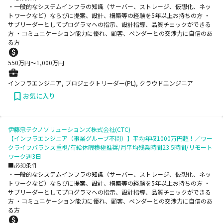
・一般的なシステムインフラの知識（サーバー、ストレージ、仮想化、ネッ
トワークなど）ならびに提案、設計、構築等の経験を5年以上お持ちの方 ・
サブリーダーとしてプログラマへの指示、設計指導、品質チェックができる
方 ・コミュニケーション能力に優れ、顧客、ベンダーとの交渉力に自信のあ
る方
550
万円〜
1,000
万円
インフラエンジニア, プロジェクトリーダー(PL), クラウドエンジニア
お気に入り
伊藤忠テクノソリューションズ株式会社(CTC)
【インフラエンジニア（事業グループ不問）】平均年収1000万円超！／ワー
クライフバランス重視/有給休暇積極推奨/月平均残業時間23.5時間/リモート
ワーク週3日
■必須条件
・一般的なシステムインフラの知識（サーバー、ストレージ、仮想化、ネッ
トワークなど）ならびに提案、設計、構築等の経験を5年以上お持ちの方 ・
サブリーダーとしてプログラマへの指示、設計指導、品質チェックができる
方 ・コミュニケーション能力に優れ、顧客、ベンダーとの交渉力に自信のあ
る方