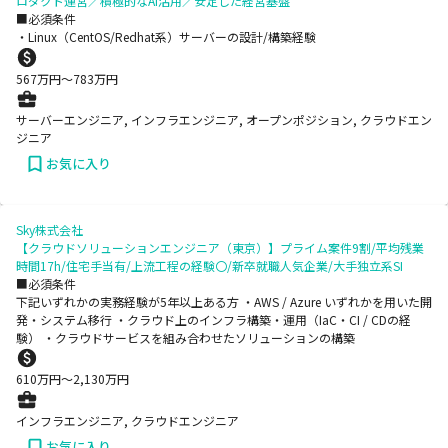
ロダクト運営／積極的なAI活用／安定した経営基盤
■必須条件
・Linux（CentOS/Redhat系）サーバーの設計/構築経験
567
万円〜
783
万円
サーバーエンジニア, インフラエンジニア, オープンポジション, クラウドエン
ジニア
お気に入り
Sky株式会社
【クラウドソリューションエンジニア（東京）】プライム案件9割/平均残業
時間17h/住宅手当有/上流工程の経験〇/新卒就職人気企業/大手独立系SI
■必須条件
下記いずれかの実務経験が5年以上ある方 ・AWS / Azure いずれかを用いた開
発・システム移行 ・クラウド上のインフラ構築・運用（IaC・CI / CDの経
験） ・クラウドサービスを組み合わせたソリューションの構築
610
万円〜
2,130
万円
インフラエンジニア, クラウドエンジニア
お気に入り