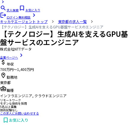
求人検索
お気に入り
ログイン
無料相談
キッカケエージェント
トップ
東京都の求人一覧
【テクノロジー】生成AIを支えるGPU基盤サービスのエンジニア
【テクノロジー】生成AIを支えるGPU基
盤サービスのエンジニア
株式会社NTTデータ
企業ページへ
年収
700万円〜1,400万円
勤務地
東京都
職種
インフラエンジニア, クラウドエンジニア
リモートワーク
モダンな技術を採用
5名以上募集
技術試験なし
この求人にお問い合わせする
お気に入り