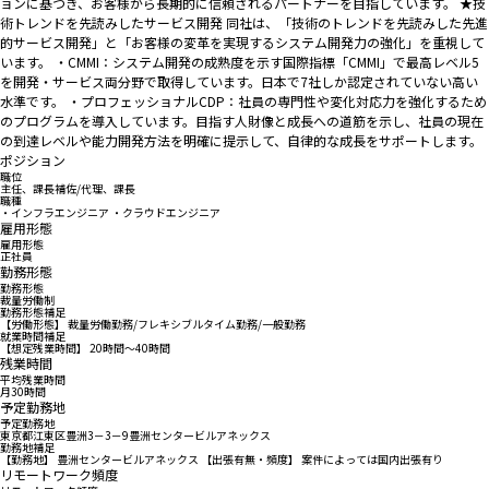
ョンに基づき、お客様から長期的に信頼されるパートナーを目指しています。 ★技
術トレンドを先読みしたサービス開発 同社は、「技術のトレンドを先読みした先進
的サービス開発」と「お客様の変革を実現するシステム開発力の強化」を重視して
います。 ・CMMI：システム開発の成熟度を示す国際指標「CMMI」で最高レベル5
を開発・サービス両分野で取得しています。日本で7社しか認定されていない高い
水準です。 ・プロフェッショナルCDP：社員の専門性や変化対応力を強化するため
のプログラムを導入しています。目指す人財像と成長への道筋を示し、社員の現在
の到達レベルや能力開発方法を明確に提示して、自律的な成長をサポートします。
ポジション
職位
主任、課長補佐/代理、課長
職種
・インフラエンジニア ・クラウドエンジニア
雇用形態
雇用形態
正社員
勤務形態
勤務形態
裁量労働制
勤務形態補足
【労働形態】 裁量労働勤務/フレキシブルタイム勤務/一般勤務
就業時間補足
【想定残業時間】 20時間～40時間
残業時間
平均残業時間
月30時間
予定勤務地
予定勤務地
東京都江東区豊洲3－3－9豊洲センタービルアネックス
勤務地補足
【勤務地】 豊洲センタービルアネックス 【出張有無・頻度】 案件によっては国内出張有り
リモートワーク頻度