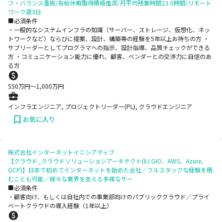
フ・バランス重視/有給休暇取得積極推奨/月平均残業時間23.5時間/リモート
ワーク週3日
■必須条件
・一般的なシステムインフラの知識（サーバー、ストレージ、仮想化、ネッ
トワークなど）ならびに提案、設計、構築等の経験を5年以上お持ちの方 ・
サブリーダーとしてプログラマへの指示、設計指導、品質チェックができる
方 ・コミュニケーション能力に優れ、顧客、ベンダーとの交渉力に自信のあ
る方
550
万円〜
1,000
万円
インフラエンジニア, プロジェクトリーダー(PL), クラウドエンジニア
お気に入り
株式会社インターネットイニシアティブ
【クラウド_クラウドソリューションアーキテクト(IIJ GIO、AWS、Azure、
GCP)】日本で初めてインターネットを始めた会社／フルスタックな経験を積
むことも可能／様々な業界を支える多様なサー
■必須条件
・顧客向け、もしくは自社内での事業部向けのパブリッククラウド／プライ
ベートクラウドの導入経験（1年以上）