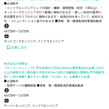
■必須条件
・インフラエンジニアとしての設計・構築・運用経験（目安：3年以上） ・
ネットワークエンジニアが行う業務に興味がある方 ・新しい技術の習得や、
技術選定を行うプロセスに興味がある方 ・成長志向を持っていて、前向きな
方 ・コミュニケーション能力のある方 ■資格 第一種運転免許普通自動車
450
万円〜
720
万円
ネットワークエンジニア, インフラエンジニア
お気に入り
株式会社大塚商会
【サーバーエンジニア】平均年収937万円の日系SIer業界第4位の企業/130万
以上の顧客を持つ国内最大手独立系SIer/女性の活躍推進も積極的/平均勤続年
数17.1年の長期で働きやすい環境/「たのめーる」も展開する企業
■必須条件
・仮想サーバの構築経験 ■資格 第一種運転免許普通自動車
450
万円〜
720
万円
サーバーエンジニア, インフラエンジニア