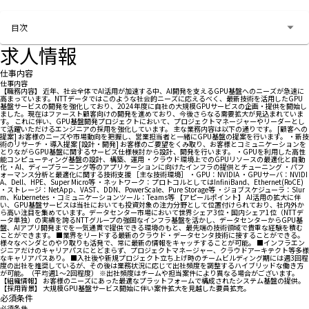
お問い合わせする
目次
求人情報
仕事内容
仕事内容
【職務内容】 近年、社会全体でAI活用が加速する中、AI開発を支えるGPU基盤へのニーズが急速に
高まっています。NTTデータではこのような社会的ニーズに応えるべく、最新技術を活用したGPU
基盤サービスの開発を強化しており、2024年度に自社の大規模GPUサービスの企画・提供を開始し
ました。現在はファースト顧客向けの開発を進めており、今後さらなる需要拡大が見込まれていま
す。 これに伴い、GPU基盤開発プロジェクトにおいて、プロジェクトマネージャーやリーダーとし
て活躍いただけるエンジニアの採用を強化しています。 主な業務内容は以下の通りです。 [顧客への
提案] お客様のニーズや市場動向を把握し、営業担当者と一緒にGPU基盤の提案を行います。 ・新技
術のリサーチ ・導入提案 [設計・開発] お客様のご要望をくみ取り、お客様とコミュニケーションを
とりながらGPU基盤に関するサービス仕様検討から設計、開発を行います。 ・GPUを利用した高性
能コンピューティング基盤の設計、構築、運用 ・クラウド環境上でのGPUリソースの最適化と自動
化 ・AI、ディープラーニング等のアプリケーションに向けたインフラの提供とチューニング ・パフ
ォーマンス分析と最適化に関する技術支援 ［主な技術環境］ ・GPU：NVIDIA ・GPUサーバ：NVIDI
A、Dell、HPE、Super Micro等 ・ネットワーク：プロトコルとしてはInfiniBand、Ethernet(RoCE)
・ストレージ：NetApp、VAST、DDN、PowerScale、Pure Storage等 ・ジョブスケジューラ：Slur
m、Kubernetes ・コミュニケーションツール：Teams等 【アピールポイント】 AI活用の拡大に伴
い、GPU基盤サービスは当社においても投資対象の注力分野として位置付けられており、社内外か
ら高い注目を集めています。データセンター市場において世界シェア3位・国内シェア1位（NTTデ
ータ単独）の実績を誇るNTTグループの強固なインフラ基盤を活かし、データセンターからGPU基
盤、AIアプリ開発までを一気通貫で提供できる環境のもと、最先端の技術領域で貴重な経験を積む
ことができます。 ■業界をリードする最新のクラウド・データセンタ技術に接することができる。
様々なベンダとのやり取りも活発で、常に最新の情報をキャッチすることが可能。 ■インフラエン
ジニアだけのキャリアパスにとどまらず、プロジェクトマネージャー、クラウドアーキテクト等多様
なキャリアパスあり。 ■入社後や新規プロジェクト立ち上げ時のチームビルディング期には週3回程
度の出社を推奨しているが、その後は業務状況に応じて出社頻度を調整するハイブリッドな働き方
が可能。（平均週1～2回程度） ※出社頻度はチームや担当案件により異なる場合がございます。
【組織情報】 お客様のニーズにあった最適なプラットフォームで構成されたシステム基盤の提供。
【採用背景】 大規模GPU基盤サービス開始に伴い案件拡大を見越した要員拡充。
必須条件
必須条件