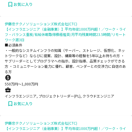
お気に入り
伊藤忠テクノソリューションズ株式会社(CTC)
【インフラエンジニア（金融事業）】平均年収1000万円超！／ワーク・ライ
フ・バランス重視/有給休暇取得積極推奨/月平均残業時間23.5時間/リモート
ワーク週3日
■必須条件
・一般的なシステムインフラの知識（サーバー、ストレージ、仮想化、ネッ
トワークなど）ならびに提案、設計、構築等の経験を5年以上お持ちの方 ・
サブリーダーとしてプログラマへの指示、設計指導、品質チェックができる
方 ・コミュニケーション能力に優れ、顧客、ベンダーとの交渉力に自信のあ
る方
550
万円〜
1,000
万円
インフラエンジニア, プロジェクトリーダー(PL), クラウドエンジニア
お気に入り
伊藤忠テクノソリューションズ株式会社(CTC)
【インフラエンジニア（金融事業）】平均年収1000万円超！／ワーク・ライ