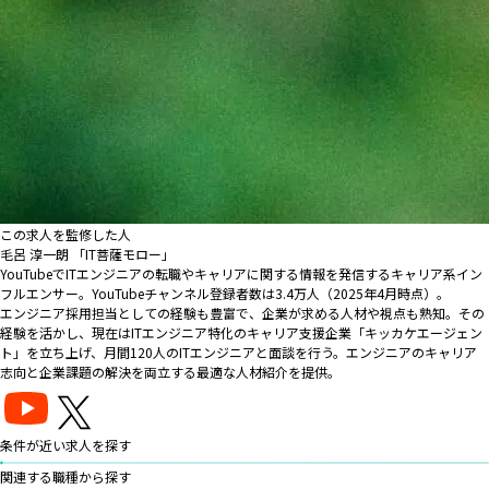
この求人を監修した人
毛呂 淳一朗 「IT菩薩モロー」
YouTubeでITエンジニアの転職やキャリアに関する情報を発信するキャリア系イン
フルエンサー。YouTubeチャンネル登録者数は3.4万人（2025年4月時点）。
エンジニア採用担当としての経験も豊富で、企業が求める人材や視点も熟知。その
経験を活かし、現在はITエンジニア特化のキャリア支援企業「キッカケエージェン
ト」を立ち上げ、月間120人のITエンジニアと面談を行う。エンジニアのキャリア
志向と企業課題の解決を両立する最適な人材紹介を提供。
条件が近い求人を探す
関連する職種から探す