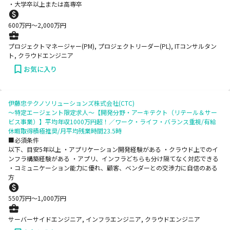
・大学卒以上または高専卒
600
万円〜
2,000
万円
プロジェクトマネージャー(PM), プロジェクトリーダー(PL), ITコンサルタン
ト, クラウドエンジニア
お気に入り
伊藤忠テクノソリューションズ株式会社(CTC)
～特定エージェント限定求人～【開発分野・アーキテクト（リテール＆サー
ビス事業）】平均年収1000万円超！／ワーク・ライフ・バランス重視/有給
休暇取得積極推奨/月平均残業時間23.5時
■必須条件
以下、目安5年以上 ・アプリケーション開発経験がある ・クラウド上でのイ
ンフラ構築経験がある ・アプリ、インフラどちらも分け隔てなく対応できる
・コミュニケーション能力に優れ、顧客、ベンダーとの交渉力に自信のある
方
550
万円〜
1,000
万円
サーバーサイドエンジニア, インフラエンジニア, クラウドエンジニア