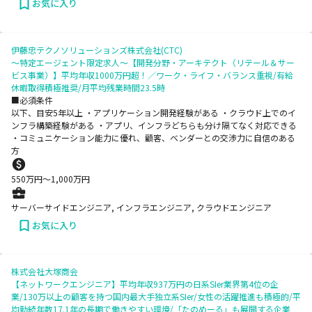
お気に入り
伊藤忠テクノソリューションズ株式会社(CTC)
～特定エージェント限定求人～【開発分野・アーキテクト（リテール＆サー
ビス事業）】平均年収1000万円超！／ワーク・ライフ・バランス重視/有給
休暇取得積極推奨/月平均残業時間23.5時
■必須条件
以下、目安5年以上 ・アプリケーション開発経験がある ・クラウド上でのイ
ンフラ構築経験がある ・アプリ、インフラどちらも分け隔てなく対応できる
・コミュニケーション能力に優れ、顧客、ベンダーとの交渉力に自信のある
方
550
万円〜
1,000
万円
サーバーサイドエンジニア, インフラエンジニア, クラウドエンジニア
お気に入り
株式会社大塚商会
【ネットワークエンジニア】平均年収937万円の日系SIer業界第4位の企
業/130万以上の顧客を持つ国内最大手独立系SIer/女性の活躍推進も積極的/平
均勤続年数17.1年の長期で働きやすい環境/「たのめーる」も展開する企業