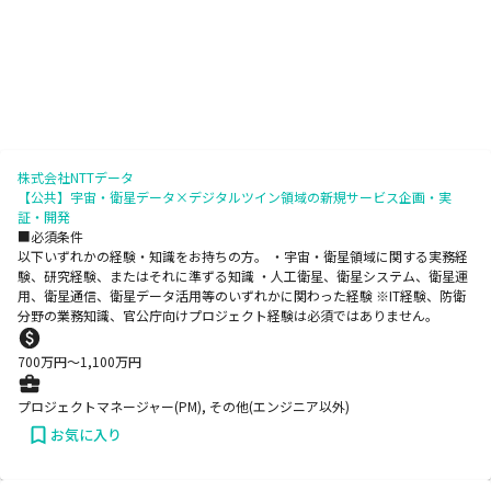
株式会社NTTデータ
【公共】宇宙・衛星データ×デジタルツイン領域の新規サービス企画・実
証・開発
■必須条件
以下いずれかの経験・知識をお持ちの方。 ・宇宙・衛星領域に関する実務経
験、研究経験、またはそれに準ずる知識 ・人工衛星、衛星システム、衛星運
用、衛星通信、衛星データ活用等のいずれかに関わった経験 ※IT経験、防衛
分野の業務知識、官公庁向けプロジェクト経験は必須ではありません。
700
万円〜
1,100
万円
プロジェクトマネージャー(PM), その他(エンジニア以外)
お気に入り