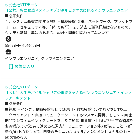
株式会社NTTデータ
【公共】貿易物流ドメインのデジタルビジネスに係るインフラエンジニア
■必須条件
１．システム基盤に関する設計・構築経験（DB、ネットワーク、プラットフ
ォーム、セキュリティ等、何れでも可） ２．過去に職務経験はないものの、
システム基盤に興味のある方、設計・開発に関わってみたい方
550
万円〜
1,400
万円
インフラエンジニア, クラウドエンジニア
お気に入り
株式会社NTTデータ
【公共】大手モバイルキャリアの事業を支えるインフラエンジニア・インフ
ラアーキテクト
■必須条件
■経験 ・インフラ構築経験もしくは運用・監視経験（いずれかを1年以上）
・クライアントと直接コミュニケーションするシステム開発、もしくは自社
開発でシステムインテグレートをしたご経験 ■資質 ・自身が担当する領域を
お客様/メンバと共に進める推進力/コミュニケーション能力があること ・好
奇心/向上心をもって、自身のテクニカルスキル/マネジメントスキルの向上に
取り組める人