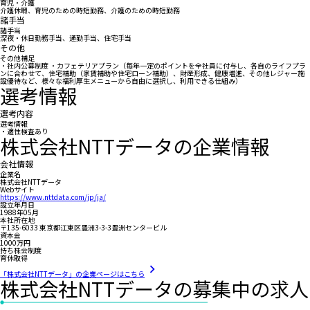
育児・介護
介護休暇、育児のための時短勤務、介護のための時短勤務
諸手当
諸手当
深夜・休日勤務手当、通勤手当、住宅手当
その他
その他補足
・社内公募制度 ・カフェテリアプラン（毎年一定のポイントを全社員に付与し、各自のライフプラ
ンに合わせて、住宅補助（家賃補助や住宅ローン補助）、財産形成、健康増進、その他レジャー施
設優待など、様々な福利厚生メニューから自由に選択し、利用できる仕組み）
選考情報
選考内容
選考情報
・適性検査あり
株式会社NTTデータの企業情報
会社情報
企業名
株式会社NTTデータ
Webサイト
https://www.nttdata.com/jp/ja/
設立年月日
1988年05月
本社所在地
〒135-6033 東京都江東区豊洲3-3-3豊洲センタービル
資本金
1000万円
持ち株会制度
育休取得
「株式会社NTTデータ」の企業ページはこちら
株式会社NTTデータの募集中の求人