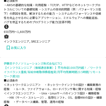
■必須条件
・AWSの基礎的な知識・利用経験 ・TCP/IP、HTTPなどのネットワークプロ
トコルについての基礎知識 ・システムの技術的問題（例：パフォーマンス低
下）の原因を発見、解決するための能力 ・システムのパフォーマンスや信頼
性を向上させるのに必要なアプリケーション、ミドルウェアへの機能追加、
バグを修正するためのプログラミング能力(言語不問)
650
万円〜
1,600
万円
インフラエンジニア, SREエンジニア
お気に入り
伊藤忠テクノソリューションズ株式会社(CTC)
【インフラエンジニア（情報通信事業）】平均年収1000万円超！／ワークラ
イフバランス重視/有給休暇取得積極推奨/月平均残業時間23.5時間/リモート
ワーク週3日
■必須条件
＜ネットワークエンジニア＞ ・ネットワークインフラの設計・構築業務の
経験 ・ルータ、ファイアウォール、ロードバランサ等に関する知識・経験
＜インフラエンジニア＞ ・Unix・Linuxサーバのインフラ設計・構築経験
・HW（サーバ・ストレージ）、仮想化ソフト、OS、各種MWの設計・構築
経験 ・データベース構築、管理、運用の経験