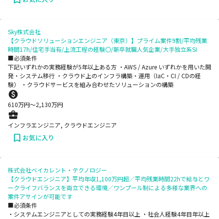
Sky株式会社
【クラウドソリューションエンジニア（東京）】プライム案件9割/平均残業
時間17h/住宅手当有/上流工程の経験〇/新卒就職人気企業/大手独立系SI
■必須条件
下記いずれかの実務経験が5年以上ある方 ・AWS / Azure いずれかを用いた開
発・システム移行 ・クラウド上のインフラ構築・運用（IaC・CI / CDの経
験） ・クラウドサービスを組み合わせたソリューションの構築
610
万円〜
2,130
万円
インフラエンジニア, クラウドエンジニア
お気に入り
株式会社ベイカレント・テクノロジー
【クラウドエンジニア】平均年収1,100万円超／平均残業時間22hで給与とワ
ークライフバランスを両立できる環境／ワンプール制による多様な業界への
案件アサインが可能です
■必須条件
・システムエンジニアとしての実務経験4年目以上 ・社会人経験4年目年以上