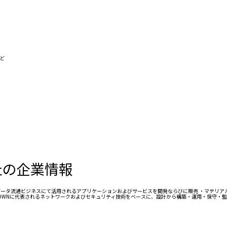
ど
社の企業情報
等のデータ流通ビジネスにて活用されるアプリケーションおよびサービスを開発ならびに販売 ・マテリ
IOWNに代表されるネットワークおよびセキュリティ技術をベースに、設計から構築・運用・保守・監