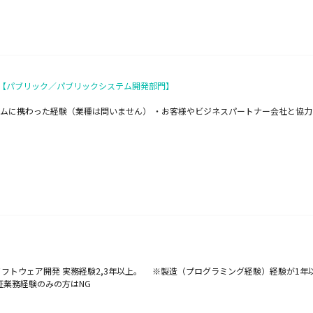
）【パブリック／パブリックシステム開発部門】
ステムに携わった経験（業種は問いません） ・お客様やビジネスパートナー会社と協
ソフトウェア開発 実務経験2,3年以上。 ※製造（プログラミング経験）経験が1
証業務経験のみの方はNG