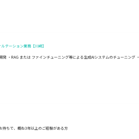
サルテーション業務【川崎】
発 ・RAG または ファインチューニング等による生成AIシステムのチューニング 
お持ちで、概ね3年以上のご経験がある方