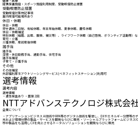
健康・医療
提携保養施設・スポーツ施設利用制度、受動喫煙防止措置
受動喫煙防止措置
受動喫煙対策特記事項
屋内喫煙可能場所あり
休日・休暇
休日・休暇
完全週休二日制、有給休暇、年末年始休暇、夏季休暇、慶弔休暇
休日・休暇補足
特別休暇（結婚、出産、服喪、被災等）、ライフワーク休暇（自己啓発、ボランティア活動等）な
育児・介護
介護休暇、産前産後休暇
諸手当
諸手当
深夜・休日勤務手当、通勤手当、住宅手当
諸手当補足
子育て・介護手当
その他
その他補足
外部福利厚生アウトソーシングサービス(ベネフィットステーション)利用可
選考情報
選考内容
選考情報
・適性検査あり ・面接 2回
NTTアドバンステクノロジ株式会
企業について
・アプリケーションビジネス AI技術やRPA等のデジタル技術を駆使し、DXやエネルギー分野
光および環境分野の製品・サービスを開発ならびに販売 ・ソーシャルプラットフォームビジネス ​
市中製品をも活用しCXを向上させるトータルソリューションを開発ならびに販売