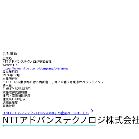
会社情報
企業名
NTTアドバンステクノロジ株式会社
Webサイト
https://www.ntt-at.co.jp/company/overview/
設立年月日
1976年12月
本社所在地
〒163-1436 東京都新宿区西新宿三丁目２０番２号東京オペラシティタワー
資本金
21億4748万3647円
資格取得支援制度
社宅・家賃補助制度
従業員1000名以上
退職金制度
育休取得
「NTTアドバンステクノロジ株式会社」の企業ページはこちら
NTTアドバンステクノロジ株式会