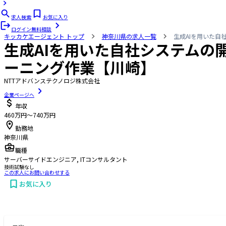
求人検索
お気に入り
ログイン
無料相談
キッカケエージェント
トップ
神奈川県の求人一覧
生成AIを用いた
生成AIを用いた自社システムの
ーニング作業【川崎】
NTTアドバンステクノロジ株式会社
企業ページへ
年収
460万円〜740万円
勤務地
神奈川県
職種
サーバーサイドエンジニア, ITコンサルタント
技術試験なし
この求人にお問い合わせする
お気に入り
お問い合わせする