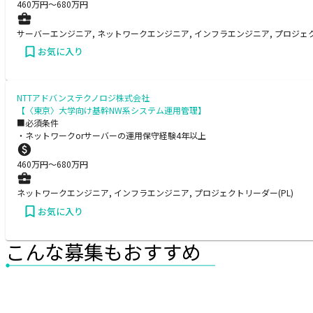
460
万円〜
680
万円
サーバーエンジニア, ネットワークエンジニア, インフラエンジニア, プロジェク
お気に入り
NTTアドバンステクノロジ株式会社
【〈東京〉大学向け基幹NW系システム運用管理】
■必須条件
・ネットワークorサーバーの運用保守経験4年以上
460
万円〜
680
万円
ネットワークエンジニア, インフラエンジニア, プロジェクトリーダー(PL)
お気に入り
こんな募集もおすすめ