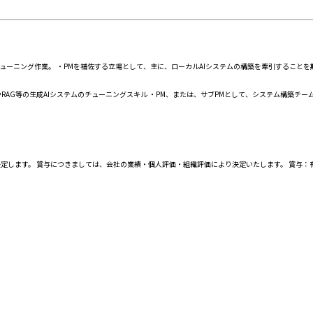
ューニング作業。 ・PMを補佐する立場として、主に、ローカルAIシステムの構築を牽引することを
AG等の生成AIシステムのチューニングスキル ・PM、または、サブPMとして、システム構築チー
します。 賞与につきましては、会社の業績・個人評価・組織評価により決定いたします。 賞与：有 