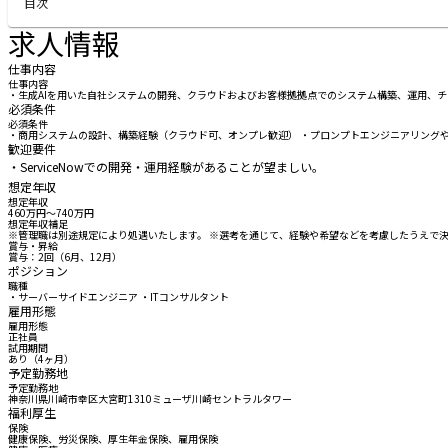
目次
求人情報
仕事内容
仕事内容
・生成AIを用いた自社システムの開発、クラウドおよびお客様拠拠点でのシステム構築、運用、チ
必須条件
必須条件
・商用システムの設計、構築経験（クラウド可、オンプレ歓迎） ・プロンプトエンジニアリングやR
歓迎要件
・ServiceNowでの開発・運用経験があることが望ましい。
想定年収
想定年収
460万円〜740万円
想定年収補足
※管理職は別途規定により処遇いたします。 ※選考を通じて、経験や希望などを考慮したうえで決定
賞与・昇給
賞与：2回（6月、12月）
ポジション
職種
・サーバーサイドエンジニア ・ITコンサルタント
雇用形態
雇用形態
正社員
試用期間
あり（4ヶ月）
予定勤務地
予定勤務地
神奈川県川崎市幸区大宮町1310ミューザ川崎セントラルタワー
福利厚生
保険
健康保険、労災保険、厚生年金保険、雇用保険