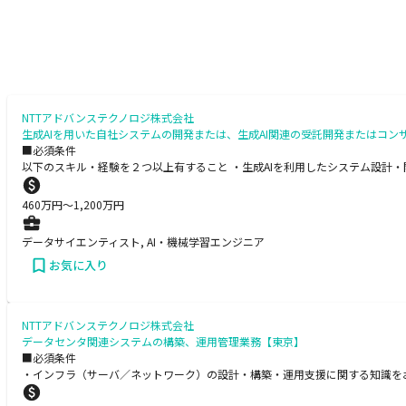
NTTアドバンステクノロジ株式会社
生成AIを用いた自社システムの開発または、生成AI関連の受託開発またはコン
■必須条件
以下のスキル・経験を２つ以上有すること ・生成AIを利用したシステム設計・開
460
万円〜
1,200
万円
データサイエンティスト, AI・機械学習エンジニア
お気に入り
NTTアドバンステクノロジ株式会社
データセンタ関連システムの構築、運用管理業務【東京】
■必須条件
・インフラ（サーバ／ネットワーク）の設計・構築・運用支援に関する知識を