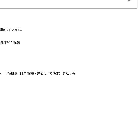
期待しています。
ムを率いた経験
（時期 6・12月/業績・評価により決定） 昇給：有