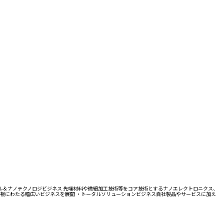
アル＆ナノテクノロジビジネス 先端材料や微細加工技術等をコア技術とするナノエレクトロニクス、
視にわたる幅広いビジネスを展開 ・トータルソリューションビジネス ​自社製品やサービスに加え