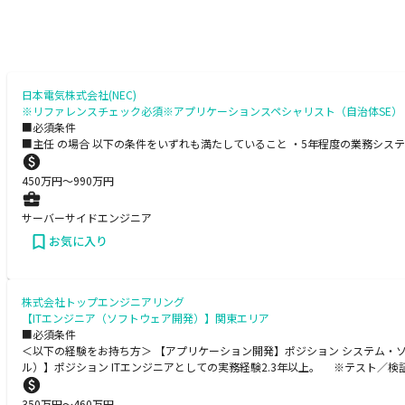
日本電気株式会社(NEC)
※リファレンスチェック必須※アプリケーションスペシャリスト（自治体SE
■必須条件
■主任 の場合 以下の条件をいずれも満たしていること ・5年程度の業務シ
450
万円〜
990
万円
サーバーサイドエンジニア
お気に入り
株式会社トップエンジニアリング
【ITエンジニア（ソフトウェア開発）】関東エリア
■必須条件
＜以下の経験をお持ち方＞ 【アプリケーション開発】ポジション システム・
ル）】ポジション ITエンジニアとしての実務経験2.3年以上。 ※テスト／検
350
万円〜
460
万円