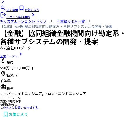
求人検索
お気に入り
ログイン
無料相談
キッカケエージェント
トップ
千葉県の求人一覧
【金融】協同組織金融機関向け勘定系・各種サブシステムの開発・提案
【金融】協同組織金融機関向け勘定系・
各種サブシステムの開発・提案
株式会社NTTデータ
企業ページへ
年収
550万円〜1,100万円
勤務地
千葉県
職種
サーバーサイドエンジニア, フロントエンドエンジニア
リモートワーク
残業20時間以下
技術試験なし
この求人にお問い合わせする
お気に入り