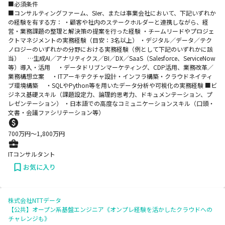
■必須条件
■コンサルティングファーム、SIer、または事業会社において、下記いずれか
の経験を有する方： ・顧客や社内のステークホルダーと連携しながら、経
営・業務課題の整理と解決策の提案を行った経験 ・チームリードやプロジェ
クトマネジメントの実務経験（目安：3名以上） ・デジタル／データ／テク
ノロジーのいずれかの分野における実務経験（例として下記のいずれかに該
当） …生成AI／アナリティクス／BI／DX／SaaS（Salesforce、ServiceNow
等）導入・活用 ・データドリブンマーケティング、CDP活用、業務改革／
業務構想立案 ・ITアーキテクチャ設計・インフラ構築・クラウドネイティ
ブ環境構築 ・SQLやPython等を用いたデータ分析や可視化の実務経験 ■ビ
ジネス基礎スキル（課題設定力、論理的思考力、ドキュメンテーション、プ
レゼンテーション） ・日本語での高度なコミュニケーションスキル（口頭・
文書・会議ファシリテーション等）
700
万円〜
1,800
万円
ITコンサルタント
お気に入り
株式会社NTTデータ
【公共】オープン系基盤エンジニア《オンプレ経験を活かしたクラウドへの
チャレンジも》