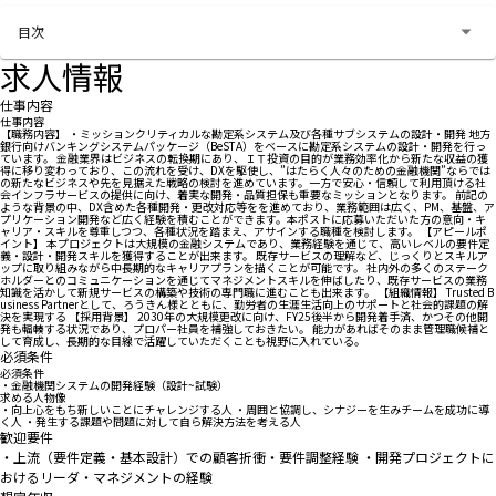
お問い合わせする
目次
求人情報
仕事内容
仕事内容
【職務内容】 ・ミッションクリティカルな勘定系システム及び各種サブシステムの設計・開発 地方
銀行向けバンキングシステムパッケージ（BeSTA）をベースに勘定系システムの設計・開発を行っ
ています。 金融業界はビジネスの転換期にあり、ＩＴ投資の目的が業務効率化から新たな収益の獲
得に移り変わっており、この流れを受け、DXを駆使し、”はたらく人々のための金融機関”ならでは
の新たなビジネスや先を見据えた戦略の検討を進めています。一方で安心・信頼して利用頂ける社
会インフラサービスの提供に向け、着実な開発・品質担保も重要なミッションとなります。 前記の
ような背景の中、DX含めた各種開発・更改対応等をを進めており、業務範囲は広く、PM、基盤、ア
プリケーション開発など広く経験を積むことができます。本ポストに応募いただいた方の意向・キ
ャリア・スキルを尊重しつつ、各種状況を踏まえ、アサインする職種を検討します。 【アピールポ
イント】 本プロジェクトは大規模の金融システムであり、業務経験を通じて、高いレベルの要件定
義・設計・開発スキルを獲得することが出来ます。 既存サービスの理解など、じっくりとスキルア
ップに取り組みながら中長期的なキャリアプランを描くことが可能です。 社内外の多くのステーク
ホルダーとのコミュニケーションを通じてマネジメントスキルを伸ばしたり、既存サービスの業務
知識を活かして新規サービスの構築や技術の専門職に進むことも出来ます。 【組織情報】 Trusted B
usiness Partnerとして、ろうきん様とともに、勤労者の生涯生活向上のサポートと社会的課題の解
決を実現する 【採用背景】 2030年の大規模更改に向け、FY25後半から開発着手済、かつその他開
発も輻輳する状況であり、プロパー社員を補強しておきたい。 能力があればそのまま管理職候補と
して育成し、長期的な目線で活躍していただくことも視野に入れている。
必須条件
必須条件
・金融機関システムの開発経験（設計~試験）
求める人物像
・向上心をもち新しいことにチャレンジする人 ・周囲と協調し、シナジーを生みチームを成功に導
く人 ・発生する課題や問題に対して自ら解決方法を考える人
歓迎要件
・上流（要件定義・基本設計）での顧客折衝・要件調整経験 ・開発プロジェクトに
おけるリーダ・マネジメントの経験