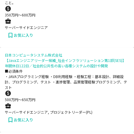
こと。
350
万円〜
600
万円
サーバーサイドエンジニア
お気に入り
日本コンピュータシステム株式会社
【Javaエンジニアリーダー候補_社会インフラソリューション第1部(SES)】
年間休日122日／社会的公共性の高い各種システムの設計や開発
■必須条件
・JAVAプログラミング経験 ・DB利用経験 ・経験工程：基本設計、詳細設
計、プログラミング、テスト ・進捗管理、品質管理経験プログラミング、テ
スト
500
万円〜
650
万円
サーバーサイドエンジニア, プロジェクトリーダー(PL)
お気に入り