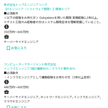
株式会社トップエンジニアリング
【ITエンジニア（ソフトウェア開発）】関東エリア
■必須条件
＜以下の経験をお持ち方＞ Outsystemsを用いた開発 実務経験2,3年以上。
※テスト工程のみ経験者の方はシステム開発全体を理解把握していること。
350
万円〜
600
万円
サーバーサイドエンジニア
お気に入り
コンピューターマネージメント株式会社
インフラエンジニア/設計構築90％！クラウド案件40％
■必須条件
・インフラエンジニアとして構築経験をお持ちの方（3年以上目安）
440
万円〜
600
万円
サーバーサイドエンジニア, ネットワークエンジニア, インフラエンジニア,
クラウドエンジニア
お気に入り