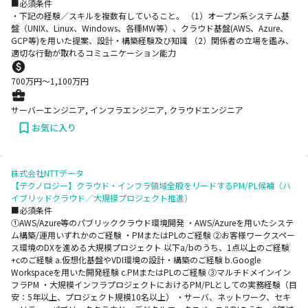
■必須条件
・下記の経験／スキルを複数有していること。 （1）オープン系システム基
盤（UNIX、Linux、Windows、各種MW等）、クラウド基盤(AWS、Azure、
GCP等)を用いた提案、設計・構築経験及び知識 （2）関係者の立場を鑑み、
適切な行動が取れるコミュニケーション能力
700
万円〜
1,100
万円
サーバーエンジニア, インフラエンジニア, クラウドエンジニア
お気に入り
株式会社NTTデータ
【テクノロジー】クラウド・インフラ領域全般をリードするPM/PL候補（ハ
イブリッドクラウド／大規模プロジェクト推進）
■必須条件
①AWS/Azure等のパブリッククラウド環境開発 ・AWS/Azureを用いたシステ
ム構築/運用いずれかのご経験 ・PMまたはPLのご経験 ②お客様ワークスペー
ス環境のDXを進める大規模プロジェクト 以下a/bのうち、1点以上のご経験
+cのご経験 a.仮想化基盤やVDI環境の設計・構築のご経験 b.Google
Workspaceを用いた開発経験 c.PMまたはPLのご経験 ③マルチドメインイン
フラPM ・大規模インフラプロジェクトにおけるPM/PLとしての実務経験（目
安：5年以上、プロジェクト規模10名以上） ・サーバ、ネットワーク、セキ