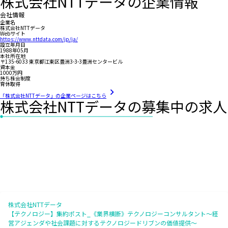
株式会社NTTデータの企業情報
会社情報
企業名
株式会社NTTデータ
Webサイト
https://www.nttdata.com/jp/ja/
設立年月日
1988年05月
本社所在地
〒135-6033 東京都江東区豊洲3-3-3豊洲センタービル
資本金
1000万円
持ち株会制度
育休取得
「株式会社NTTデータ」の企業ページはこちら
株式会社NTTデータの募集中の求人
株式会社NTTデータ
【テクノロジー】集約ポスト_《業界横断》テクノロジーコンサルタント～経
営アジェンダや社会課題に対するテクノロジードリブンの価値提供～