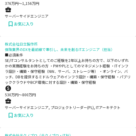
376
万円〜
1,156
万円
サーバーサイドエンジニア
お気に入り
株式会社日立製作所
保険業界のDXを最前線で牽引し、未来を創るITエンジニア（担当）
■必須条件
SE/ITコンサルタントとしてのご経験を2年以上お持ちの方で、以下のいずれ
かの実務経験をお持ちの方 ・PMやPLとしてのマネジメント経験 ・ITインフ
ラ設計・構築・保守経験（NW、サーバ、ストレージ等） ・オンライン、バ
ッチ、DBを提供するミドルウェアのインフラ設計・構築・保守経験 ・パブリ
ッククラウドやBCP環境に対する設計・構築・保守経験
530
万円〜
800
万円
サーバーサイドエンジニア, プロジェクトリーダー(PL), ITアーキテクト
お気に入り
株式会社テクノプロ（テクノプロ・IT社）