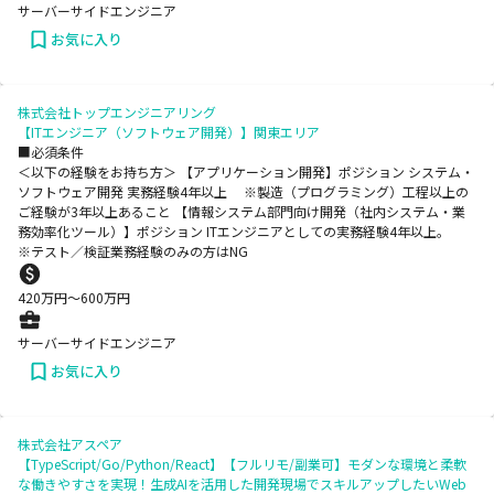
サーバーサイドエンジニア
お気に入り
株式会社トップエンジニアリング
【ITエンジニア（ソフトウェア開発）】関東エリア
■必須条件
＜以下の経験をお持ち方＞ 【アプリケーション開発】ポジション システム・
ソフトウェア開発 実務経験4年以上 ※製造（プログラミング）工程以上の
ご経験が3年以上あること 【情報システム部門向け開発（社内システム・業
務効率化ツール）】ポジション ITエンジニアとしての実務経験4年以上。
※テスト／検証業務経験のみの方はNG
420
万円〜
600
万円
サーバーサイドエンジニア
お気に入り
株式会社アスペア
【TypeScript/Go/Python/React】【フルリモ/副業可】モダンな環境と柔軟
な働きやすさを実現！生成AIを活用した開発現場でスキルアップしたいWeb