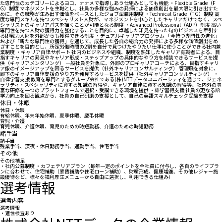
た専門性のカテゴリーによるヨコ、ナナメで指導しあう仕組みとしても機能 ・Flexible Grade（F
G）制度 マネジメントを主軸とし、社員の多様な強みの発揮による価値創出を最大限に引き出すた
めに、その職務が生み出す価値をベースとしたジョブ型雇用制度 ・Technical Grade（TG）制度 高
度な専門スキルを持つスペシャリスト人財が、マネジメントを中心としたキャリアだけでなく、スペ
シャリストのキャリアパスを描くことが可能となる制度 ・Advanced Professional（ADP）制度 高い
専門性を持つ人財の獲得力を強化することを目的に、卓越した知見を持った旬のビジネスを牽引す
る即戦力人財を外部からも獲得できる制度 ・デュアルキャリアプログラム 「今持つ専門性の進化」
および「新たな専門性の獲得」を通じて、成長した各自の総合力の発揮による多様な価値創出をめ
ざすことを目的とし、所定労働時間の2割を自分で見つけたやりたい仕事に使うことができる社内兼
業制度 ・キャリア自律サポート 社内のビジネスや組織、制度を熟知したキャリア有識者による、目
指すキャリアの発見やキャリア形成・ステップアップの具体的なやり方を相談できるサービスを提
供（キャリアメンタリング） 一般社員を対象に、外部のプロキャリアコーチによる、目指すキャリ
ア像のイメージアップを図るサービスを提供（社外キャリアコンサルティング） 管理職を対象に、
部下のキャリア自律支援のやり方を発見するサービスを提供（社外キャリアコンサルティング） ・
自律学習支援 教育を専門とするグループ会社である(株)NTTデータユニバーシティを通じて、ジェネ
ラリティ・スペシャリティに資する知識の習得や、キャリア自律に資する知識の習得等、社内外の豊
富な研修を一つのプラットフォームで選択・受講できる環境を提供 ・語学習得支援 社員の更なる語
学力向上を図る観点から、社員の自己研磨の支援として、自己の英語スキルチェック受験を支援
休日・休暇
休日・休暇
有給休暇、年末年始休暇、夏季休暇、慶弔休暇
育児・介護
育児休暇、介護休暇、育児のための時短勤務、介護のための時短勤務
諸手当
諸手当
残業手当、深夜・休日勤務手当、通勤手当、住宅手当
その他
その他補足
・社内公募制度 ・カフェテリアプラン（毎年一定のポイントを全社員に付与し、各自のライフプラ
ンに合わせて、住宅補助（家賃補助や住宅ローン補助）、財産形成、健康増進、その他レジャー施
設優待など、様々な福利厚生メニューから自由に選択し、利用できる仕組み）
選考情報
選考内容
選考情報
・適性検査あり