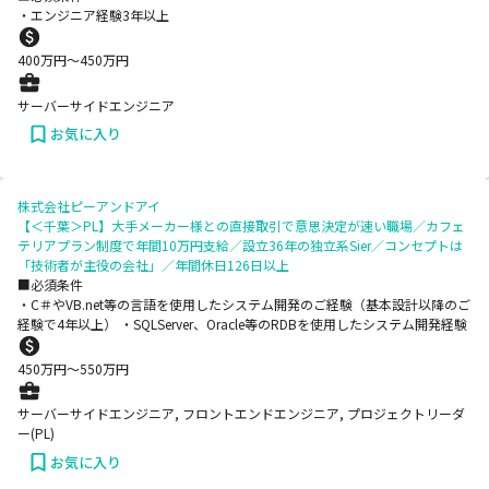
・エンジニア経験3年以上
400
万円〜
450
万円
サーバーサイドエンジニア
お気に入り
株式会社ピーアンドアイ
【＜千葉＞PL】大手メーカー様との直接取引で意思決定が速い職場／カフェ
テリアプラン制度で年間10万円支給／設立36年の独立系Sier／コンセプトは
「技術者が主役の会社」／年間休日126日以上
■必須条件
・C＃やVB.net等の言語を使用したシステム開発のご経験（基本設計以降のご
経験で4年以上） ・SQLServer、Oracle等のRDBを使用したシステム開発経験
450
万円〜
550
万円
サーバーサイドエンジニア, フロントエンドエンジニア, プロジェクトリーダ
ー(PL)
お気に入り