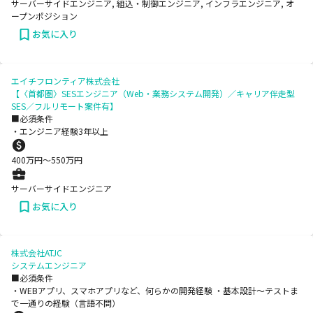
サーバーサイドエンジニア, 組込・制御エンジニア, インフラエンジニア, オ
ープンポジション
お気に入り
エイチフロンティア株式会社
【〈首都圏〉SESエンジニア（Web・業務システム開発）／キャリア伴走型
SES／フルリモート案件有】
■必須条件
・エンジニア経験3年以上
400
万円〜
550
万円
サーバーサイドエンジニア
お気に入り
株式会社ATJC
システムエンジニア
■必須条件
・WEBアプリ、スマホアプリなど、何らかの開発経験 ・基本設計～テストま
で一通りの経験（言語不問）