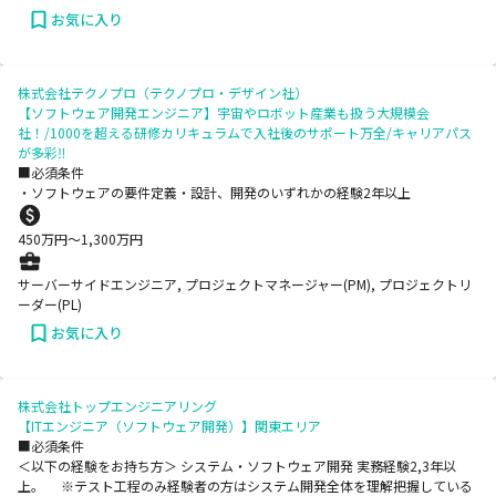
お気に入り
株式会社テクノプロ（テクノプロ・デザイン社）
【ソフトウェア開発エンジニア】宇宙やロボット産業も扱う大規模会
社！/1000を超える研修カリキュラムで入社後のサポート万全/キャリアパス
が多彩‼
■必須条件
・ソフトウェアの要件定義・設計、開発のいずれかの経験2年以上
450
万円〜
1,300
万円
サーバーサイドエンジニア, プロジェクトマネージャー(PM), プロジェクトリ
ーダー(PL)
お気に入り
株式会社トップエンジニアリング
【ITエンジニア（ソフトウェア開発）】関東エリア
■必須条件
＜以下の経験をお持ち方＞ システム・ソフトウェア開発 実務経験2,3年以
上。 ※テスト工程のみ経験者の方はシステム開発全体を理解把握している