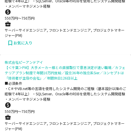
経験で4年以上） ・SQLServer、Oracle等のRDBを使用したシステム開発経験
・メンバーマネジメント経験
550
万円〜
750
万円
サーバーサイドエンジニア, フロントエンドエンジニア, プロジェクトマネー
ジャー(PM)
お気に入り
株式会社ピーアンドアイ
【＜千葉＞PM】大手メーカー様との直接取引で意思決定が速い職場／カフェ
テリアプラン制度で年間10万円支給／設立36年の独立系Sier／コンセプトは
「技術者が主役の会社」／年間休日126日以上
■必須条件
・C＃やVB.net等の言語を使用したシステム開発のご経験（基本設計以降のご
経験で4年以上） ・SQLServer、Oracle等のRDBを使用したシステム開発経験
・メンバーマネジメント経験
550
万円〜
750
万円
サーバーサイドエンジニア, フロントエンドエンジニア, プロジェクトマネー
ジャー(PM)