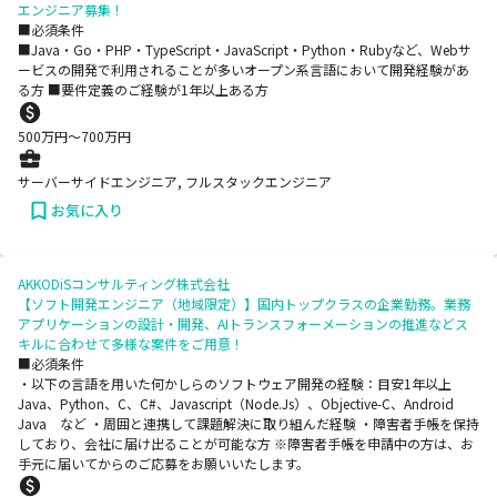
エンジニア募集！
■必須条件
■Java・Go・PHP・TypeScript・JavaScript・Python・Rubyなど、Webサ
ービスの開発で利用されることが多いオープン系言語において開発経験があ
る方 ■要件定義のご経験が1年以上ある方
500
万円〜
700
万円
サーバーサイドエンジニア, フルスタックエンジニア
お気に入り
AKKODiSコンサルティング株式会社
【ソフト開発エンジニア（地域限定）】国内トップクラスの企業勤務。業務
アプリケーションの設計・開発、AIトランスフォーメーションの推進などス
キルに合わせて多様な案件をご用意！
■必須条件
・以下の言語を用いた何かしらのソフトウェア開発の経験：目安1年以上
Java、Python、C、C#、Javascript（Node.Js）、Objective-C、Android
Java など ・周囲と連携して課題解決に取り組んだ経験 ・障害者手帳を保持
しており、会社に届け出ることが可能な方 ※障害者手帳を申請中の方は、お
手元に届いてからのご応募をお願いいたします。