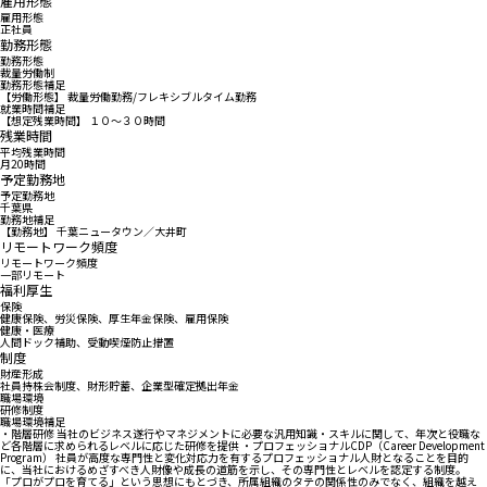
雇用形態
雇用形態
正社員
勤務形態
勤務形態
裁量労働制
勤務形態補足
【労働形態】 裁量労働勤務/フレキシブルタイム勤務
就業時間補足
【想定残業時間】 １０～３０時間
残業時間
平均残業時間
月20時間
予定勤務地
予定勤務地
千葉県
勤務地補足
【勤務地】 千葉ニュータウン／大井町
リモートワーク頻度
リモートワーク頻度
一部リモート
福利厚生
保険
健康保険、労災保険、厚生年金保険、雇用保険
健康・医療
人間ドック補助、受動喫煙防止措置
制度
財産形成
社員持株会制度、財形貯蓄、企業型確定拠出年金
職場環境
研修制度
職場環境補足
・階層研修 当社のビジネス遂行やマネジメントに必要な汎用知識・スキルに関して、年次と役職な
ど各階層に求められるレベルに応じた研修を提供 ・プロフェッショナルCDP（Career Development
Program） 社員が高度な専門性と変化対応力を有するプロフェッショナル人財となることを目的
に、当社におけるめざすべき人財像や成長の道筋を示し、その専門性とレベルを認定する制度。
「プロがプロを育てる」という思想にもとづき、所属組織のタテの関係性のみでなく、組織を越え