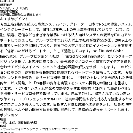
想定年収
想定年収
550万円〜1,100万円
想定年収補足
※詳細は面接時にお伝えします
おすすめポイント
★売上高2兆円を超える専業システムインテグレーター 日本でNo.1の専業システム
インテグレーターとして、同社は2兆円以上の売上高を達成しています。公共、金
融、製造、通信などさまざまな業界における法人向けシステムの変革をITの力でサ
ポートしてきました。グループ全体で13万人以上の社員が世界55か国、200以上の
都市でサービスを展開しており、世界中のお客さまと共にイノベーションを実現す
る「信頼いただけるパートナー」として活動しています。 ★「Trusted Global
Innovator」グループビジョン 同社は「Trusted Global Innovator」というグループ
ビジョンを掲げ、お客様に寄り添い、最先端テクノロジーと豊富なアイデアを組み
合わせてビジネスイノベーションと社会的課題の解決をサポートします。このビジ
ョンに基づき、お客様から長期的に信頼されるパートナーを目指しています。 ★技
術トレンドを先読みしたサービス開発 同社は、「技術のトレンドを先読みした先進
的サービス開発」と「お客様の変革を実現するシステム開発力の強化」を重視して
います。 ・CMMI：システム開発の成熟度を示す国際指標「CMMI」で最高レベル5
を開発・サービス両分野で取得しています。日本で7社しか認定されていない高い
水準です。 ・プロフェッショナルCDP：社員の専門性や変化対応力を強化するため
のプログラムを導入しています。目指す人財像と成長への道筋を示し、社員の現在
の到達レベルや能力開発方法を明確に提示して、自律的な成長をサポートします。
ポジション
職位
一般、主任、課長補佐/代理
職種
・サーバーサイドエンジニア ・フロントエンドエンジニア