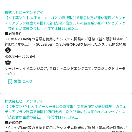
株式会社ピーアンドアイ
【＜千葉＞PL】大手メーカー様との直接取引で意思決定が速い職場／カフェ
テリアプラン制度で年間10万円支給／設立36年の独立系Sier／コンセプトは
「技術者が主役の会社」／年間休日126日以上
■必須条件
・C＃やVB.net等の言語を使用したシステム開発のご経験（基本設計以降のご
経験で4年以上） ・SQLServer、Oracle等のRDBを使用したシステム開発経験
450
万円〜
550
万円
サーバーサイドエンジニア, フロントエンドエンジニア, プロジェクトリーダ
ー(PL)
お気に入り
株式会社ピーアンドアイ
【＜千葉＞PM】大手メーカー様との直接取引で意思決定が速い職場／カフェ
テリアプラン制度で年間10万円支給／設立36年の独立系Sier／コンセプトは
「技術者が主役の会社」／年間休日126日以上
■必須条件
・C＃やVB.net等の言語を使用したシステム開発のご経験（基本設計以降のご