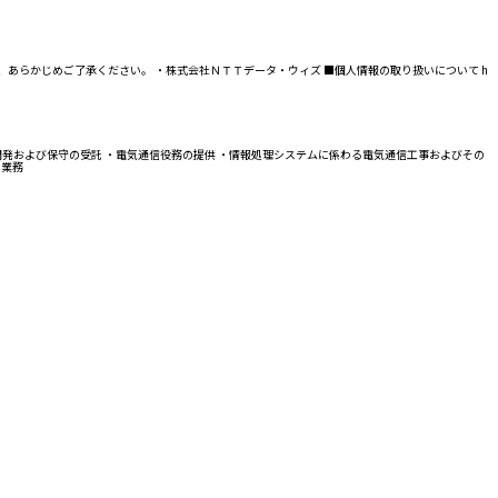
あらかじめご了承ください。 ・株式会社ＮＴＴデータ・ウィズ ■個人情報の取り扱いについて h
発および保守の受託 ・電気通信役務の提供 ・情報処理システムに係わる電気通信工事およびその
る業務