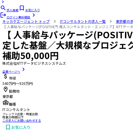
求人検索
お気に入り
ログイン
無料相談
キッカケエージェント
トップ
ITコンサルタントの求人一覧
東京都の
【 人事給与パッケージ(POSITIVE®) 導入コンサルタント・エンジニア】NT
【 人事給与パッケージ(POSIT
定した基盤／大規模なプロジェ
補助50,000円
株式会社NTTデータビジネスシステムズ
企業ページへ
年収
540万円〜920万円
勤務地
東京都
職種
ITコンサルタント
フレックス出勤・時差出勤
残業20時間以下
この求人にお問い合わせする
お気に入り