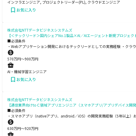
インフラエンジニア, プロジェクトリーダー(PL), クラウドエンジニア
お気に入り
株式会社NTTデータビジネスシステムズ
【＜テックリード＞国内シェアNo.1製品×AI／AIエージェント新規プロジェ
■必須条件
・Webアプリケーション開発におけるテックリードとしての実務経験 ・クラウド環境
570
万円〜
900
万円
AI・機械学習エンジニア
お気に入り
株式会社NTTデータビジネスシステムズ
【通信業界向けtoＣ領域アプリエンジニア（スマホアプリ/アプリデバイス開発
■必須条件
・スマホアプリ（nativeアプリ、android／iOS）の開発実務経験（5年
630
万円〜
920
万円