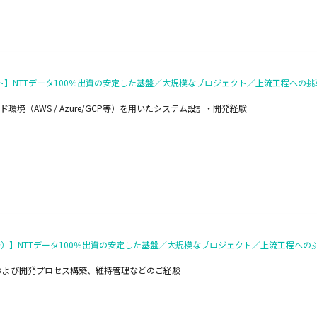
クト】NTTデータ100％出資の安定した基盤／大規模なプロジェクト／上流工程への挑
（AWS / Azure/GCP等）を用いたシステム設計・開発経験
）】NTTデータ100％出資の安定した基盤／大規模なプロジェクト／上流工程への挑
以上）および開発プロセス構築、維持管理などのご経験