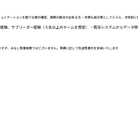
ミュニケーションを取り仕様の確認、課題の解決が出来る方 ・何事も自分事としてとらえ、主体的に
ダー経験、サブリーダー経験（５名以上のチームを想定） ・既存システムからデータ
りますが、みなし残業制度ではございません。実績に応じて別途残業代を支給いたします