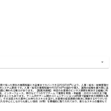
築、運用で培った弊社の業務知識と大企業までカバーできるPOSITIVE®により、人事・給与・就業管理か
ステム更改 です。人事・給与の業務知識やPOSITIVE®の設計や導入、運用の経験を最大限に活
ム構築に携われる魅力があります。 【配属先情報】 特定のお客様のビジネス課題を解決する組織に所
、インターフェース、移行など 7つのサブチーム で業務を実施 ・年齢層：20代から60代まで幅
勤務することもあります。 チーム内やチーム間のコミュニケーションは円滑で組織全体の雰囲気も良
す。その注目された案件にお持ちのスキルを活かしお客様の経営課題の解決に貢献するやりがいの
の導入を中心としながらも新しい技術（AI等）を積極的に取り入れており、新たなスキルの獲得もで