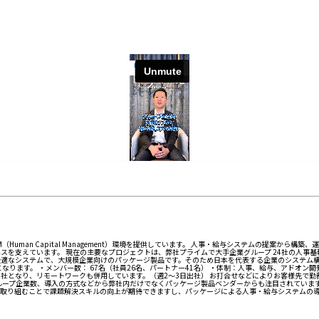
Human Capital Management）環境を提供しています。 人事・給与システムの提案から構
を支えています。 現在の主要なプロジェクトは、弊社プライムで大手企業グループ 24社の人事基幹シ
業務に最適なシステムで、大規模企業向けのパッケージ製品です。そのため日本を代表する企業のシステ
ります。 ・メンバー数： 67名（社員26名、パートナー41名） ・体制：人事、給与、アドオン開発
は本社となり、リモートワークも併用しています。（週2～3日出社） お打合せなどによりお客様先で
グループ企業数、導入の方式などから弊社内だけでなくパッケージ製品ベンダーからも注目されていま
課題に取り組むことで課題解決スキルの向上が期待できますし、パッケージによる人事・給与システム