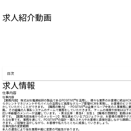
求人紹介動画
お問い合わせする
目次
求人情報
仕事内容
仕事内容
【業務内容】 株式会社電通総研の製品であるPOSITIVE®を活用し、様々な業界のお客様に統合HCM（
らタレントマネジメントやモバイルの活用など高度なグループ管理HCMを実現し、お客様のビジネス
かしていただくことができます。 【職務の魅力】 ・POSITIVE®は企業グループ全体の人事
属。 その組織の人事系システムのチームで業務をしていただきます。 チームの規模や体制は以下とな
広い年齢層のメンバーが活躍しています。 ・男女比率：男性4：女性１ 【職場の雰囲気】 勤務
好です。 【配属先担当者からのメッセージ】 現在進めているプロジェクトは、お客様の規模や
たる仕事です。 業務を通じて、POSITIVE®の設計・導入スキルやお客様と直接対話しながら
きます。 ご経験を活かしながら、お客様や私たちとともに成長していきましょう。
仕事内容の変更範囲
本人の適性により当社業務全般に変更の可能性があります。