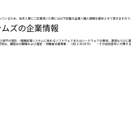
行っているため、当求人票にご応募頂いた際には以下記載の企業へ個人情報を提供させて頂きますので、
テムズの企業情報
び保守の受託 ・情報処理システムに係わるソフトウェアまたはハードウェアの販売、賃貸ならびに開
究会、講習会の開催および運営 ・労働者派遣事業：（派13-303470） ・その他前各号に付帯す