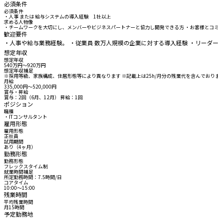
必須条件
必須条件
・人事 または 給与システムの導入経験 1社以上
求める人物像
・チームワークを大切にし、メンバーやビジネスパートナーと協力し開発できる方 ・お客様とコ
歓迎要件
・人事や給与業務経験。 ・従業員 数万人規模の企業に対する導入経験 ・リー
想定年収
想定年収
540万円〜920万円
想定年収補足
※採用等級、家族構成、住居形態等により異なります ※記載上は25h/月分の残業代を含んでお
月給
335,000円〜520,000円
賞与・昇給
賞与：2回（6月、12月） 昇給：1回
ポジション
職種
・ITコンサルタント
雇用形態
雇用形態
正社員
試用期間
あり（4ヶ月）
勤務形態
勤務形態
フレックスタイム制
就業時間補足
所定勤務時間：7.5時間/日
コアタイム
10:00〜15:00
残業時間
平均残業時間
月15時間
予定勤務地