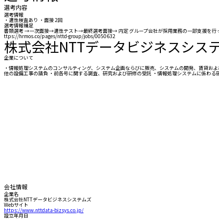
選考内容
選考情報
・適性検査あり ・面接 2回
選考情報補足
書類選考 →一次面接→適性テスト→最終選考面接→ 内定 グループ会社が採用業務の一部支援を
ttps://hrmos.co/pages/nttd-group/jobs/0050632
株式会社NTTデータビジネスシス
企業について
・情報処理システムのコンサルティング、システム企画ならびに販売、システムの開発、賃貸およ
他の設備工事の請負 ・前各号に関する調査、研究および研修の受託 ・情報処理システムに係わる研
会社情報
企業名
株式会社NTTデータビジネスシステムズ
Webサイト
https://www.nttdata-bizsys.co.jp/
設立年月日