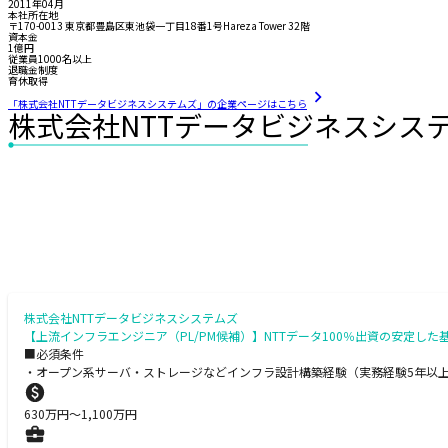
2011年04月
本社所在地
〒170-0013 東京都豊島区東池袋一丁目18番1号Hareza Tower 32階
資本金
1億円
従業員1000名以上
退職金制度
育休取得
「株式会社NTTデータビジネスシステムズ」の企業ページはこちら
株式会社NTTデータビジネスシス
株式会社NTTデータビジネスシステムズ
【上流インフラエンジニア（PL/PM候補）】NTTデータ100％出資の安定し
■必須条件
・オープン系サーバ・ストレージなどインフラ設計構築経験（実務経験5年以上
630
万円〜
1,100
万円