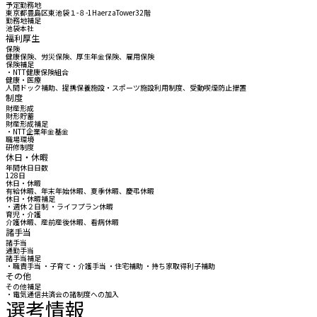
予定勤務地
東京都豊島区東池袋１-８-1HaerzaTower32階
勤務地補足
池袋本社
福利厚生
保険
健康保険、労災保険、厚生年金保険、雇用保険
保険補足
・NTT健康保険組合
健康・医療
人間ドック補助、提携保養施設・スポーツ施設利用制度、受動喫煙防止措置
制度
財産形成
財形貯蓄
財産形成補足
・NTT企業年金基金
職場環境
研修制度
休日・休暇
年間休日日数
128日
休日・休暇
有給休暇、年末年始休暇、夏季休暇、慶弔休暇
休日・休暇補足
・週休２日制 ・ライフプラン休暇
育児・介護
介護休暇、産前産後休暇、看病休暇
諸手当
諸手当
通勤手当
諸手当補足
・職責手当 ・子育て・介護手当 ・住宅補助 ・持ち家取得利子補助
その他
その他補足
・電気通信共済会の諸制度への加入
選考情報