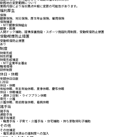
勤務地の変更範囲について
業務内容により当社拠点全般に変更の可能性があります。
福利厚生
保険
健康保険、労災保険、厚生年金保険、雇用保険
保険補足
・NTT健康保険組合
健康・医療
人間ドック補助、提携保養施設・スポーツ施設利用制度、受動喫煙防止措置
受動喫煙防止措置
受動喫煙防止措置
あり
制度
財産形成
財形貯蓄
財産形成補足
・NTT企業年金基金
職場環境
研修制度
休日・休暇
年間休日日数
128日
休日・休暇
有給休暇、年末年始休暇、夏季休暇、慶弔休暇
休日・休暇補足
・週休２日制 ・ライフプラン休暇
育児・介護
介護休暇、産前産後休暇、看病休暇
諸手当
諸手当
通勤手当
諸手当補足
・職責手当 ・子育て・介護手当 ・住宅補助 ・持ち家取得利子補助
その他
その他補足
・電気通信共済会の諸制度への加入