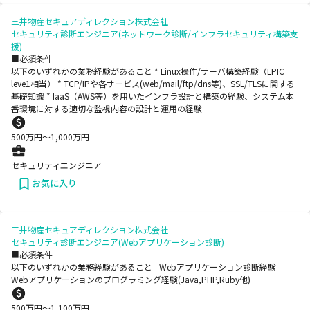
三井物産セキュアディレクション株式会社
セキュリティ診断エンジニア(ネットワーク診断/インフラセキュリティ構築支
援)
■必須条件
以下のいずれかの業務経験があること * Linux操作/サーバ構築経験（LPIC
leve1相当） * TCP/IPや各サービス(web/mail/ftp/dns等)、SSL/TLSに関する
基礎知識 * IaaS（AWS等）を用いたインフラ設計と構築の経験、システム本
番環境に対する適切な監視内容の設計と運用の経験
500
万円〜
1,000
万円
セキュリティエンジニア
お気に入り
三井物産セキュアディレクション株式会社
セキュリティ診断エンジニア(Webアプリケーション診断)
■必須条件
以下のいずれかの業務経験があること - Webアプリケーション診断経験 -
Webアプリケーションのプログラミング経験(Java,PHP,Ruby他)
500
万円〜
1,100
万円