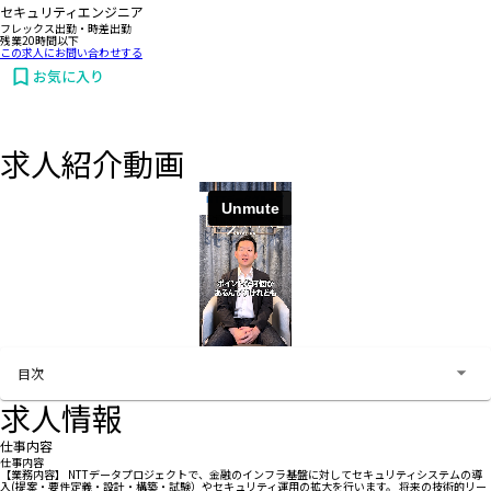
セキュリティエンジニア
フレックス出勤・時差出勤
残業20時間以下
この求人にお問い合わせする
お気に入り
求人紹介動画
お問い合わせする
目次
求人情報
仕事内容
仕事内容
【業務内容】 NTTデータプロジェクトで、金融のインフラ基盤に対してセキュリティシステムの導
入(提案・要件定義・設計・構築・試験）やセキュリティ運用の拡大を行います。 将来の技術的リー