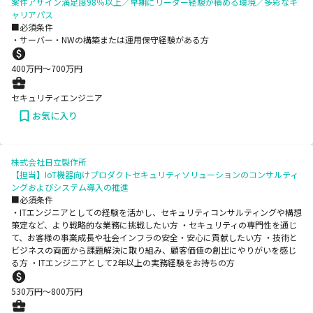
案件アサイン満足度98％以上／早期にリーダー経験が積める環境／多彩なキ
ャリアパス
■必須条件
・サーバー・NWの構築または運用保守経験がある方
400
万円〜
700
万円
セキュリティエンジニア
お気に入り
株式会社日立製作所
【担当】IoT機器向けプロダクトセキュリティソリューションのコンサルティ
ングおよびシステム導入の推進
■必須条件
・ITエンジニアとしての経験を活かし、セキュリティコンサルティングや構想
策定など、より戦略的な業務に挑戦したい方 ・セキュリティの専門性を通じ
て、お客様の事業成長や社会インフラの安全・安心に貢献したい方 ・技術と
ビジネスの両面から課題解決に取り組み、顧客価値の創出にやりがいを感じ
る方 ・ITエンジニアとして2年以上の実務経験をお持ちの方
530
万円〜
800
万円