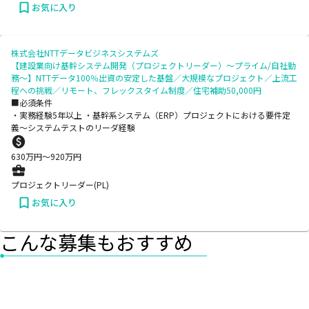
お気に入り
株式会社NTTデータビジネスシステムズ
【建設業向け基幹システム開発（プロジェクトリーダー）～プライム/自社勤
務～】NTTデータ100％出資の安定した基盤／大規模なプロジェクト／上流工
程への挑戦／リモート、フレックスタイム制度／住宅補助50,000円
■必須条件
・実務経験5年以上 ・基幹系システム（ERP）プロジェクトにおける要件定
義～システムテストのリーダ経験
630
万円〜
920
万円
プロジェクトリーダー(PL)
お気に入り
こんな募集もおすすめ