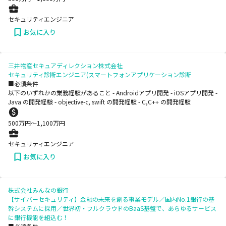
セキュリティエンジニア
お気に入り
三井物産セキュアディレクション株式会社
セキュリティ診断エンジニア(スマートフォンアプリケーション診断
■必須条件
以下のいずれかの業務経験があること - Androidアプリ開発 - iOSアプリ開発 -
Java の開発経験 - objective-c, swift の開発経験 - C,C++ の開発経験
500
万円〜
1,100
万円
セキュリティエンジニア
お気に入り
株式会社みんなの銀行
【サイバーセキュリティ】金融の未来を創る事業モデル／国内No.1銀行の基
幹システムに採用／世界初・フルクラウドのBaaS基盤で、あらゆるサービス
に銀行機能を組込む！