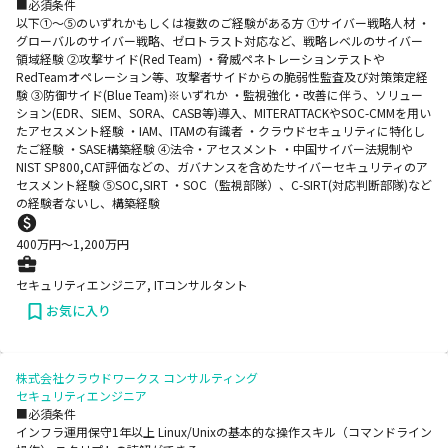
■必須条件
以下①～⑤のいずれかもしくは複数のご経験がある方 ①サイバー戦略人材 ・
グローバルのサイバー戦略、ゼロトラスト対応など、戦略レベルのサイバー
領域経験 ②攻撃サイド(Red Team) ・脅威ペネトレーションテストや
RedTeamオペレーション等、攻撃者サイドからの脆弱性監査及び対策策定経
験 ③防御サイド(Blue Team)※いずれか ・監視強化・改善に伴う、ソリュー
ション(EDR、SIEM、SORA、CASB等)導入、MITERATTACKやSOC-CMMを用い
たアセスメント経験 ・IAM、ITAMの有識者 ・クラウドセキュリティに特化し
たご経験 ・SASE構築経験 ④法令・アセスメント ・中国サイバー法規制や
NIST SP800,CAT評価などの、ガバナンスを含めたサイバーセキュリティのア
セスメント経験 ⑤SOC,SIRT ・SOC（監視部隊）、C-SIRT(対応判断部隊)など
の経験者ないし、構築経験
400
万円〜
1,200
万円
セキュリティエンジニア, ITコンサルタント
お気に入り
株式会社クラウドワークス コンサルティング
セキュリティエンジニア
■必須条件
インフラ運用保守1年以上 Linux/Unixの基本的な操作スキル（コマンドライン