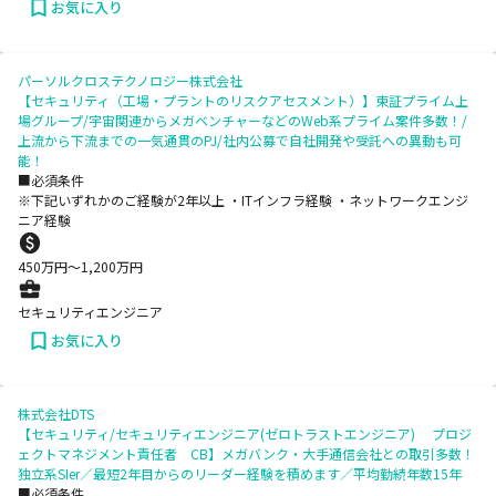
お気に入り
パーソルクロステクノロジー株式会社
【セキュリティ（工場・プラントのリスクアセスメント）】東証プライム上
場グループ/宇宙関連からメガベンチャーなどのWeb系プライム案件多数！/
上流から下流までの一気通貫のPJ/社内公募で自社開発や受託への異動も可
能！
■必須条件
※下記いずれかのご経験が2年以上 ・ITインフラ経験 ・ネットワークエンジ
ニア経験
450
万円〜
1,200
万円
セキュリティエンジニア
お気に入り
株式会社DTS
【セキュリティ/セキュリティエンジニア(ゼロトラストエンジニア) プロジ
ェクトマネジメント責任者 CB】メガバンク・大手通信会社との取引多数！
独立系SIer／最短2年目からのリーダー経験を積めます／平均勤続年数15年
■必須条件