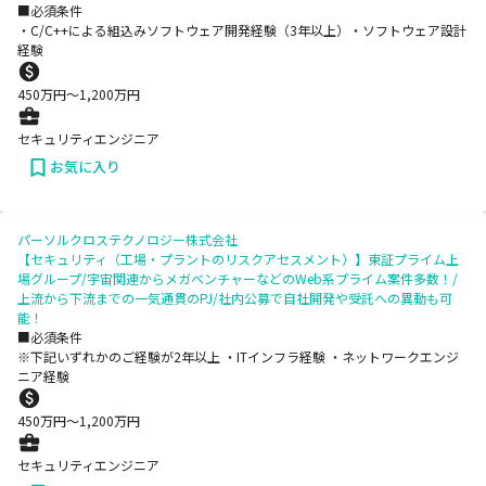
■必須条件
・C/C++による組込みソフトウェア開発経験（3年以上）​ ・ソフトウェア設計
経験
450
万円〜
1,200
万円
セキュリティエンジニア
お気に入り
パーソルクロステクノロジー株式会社
【セキュリティ（工場・プラントのリスクアセスメント）】東証プライム上
場グループ/宇宙関連からメガベンチャーなどのWeb系プライム案件多数！/
上流から下流までの一気通貫のPJ/社内公募で自社開発や受託への異動も可
能！
■必須条件
※下記いずれかのご経験が2年以上 ・ITインフラ経験 ・ネットワークエンジ
ニア経験
450
万円〜
1,200
万円
セキュリティエンジニア