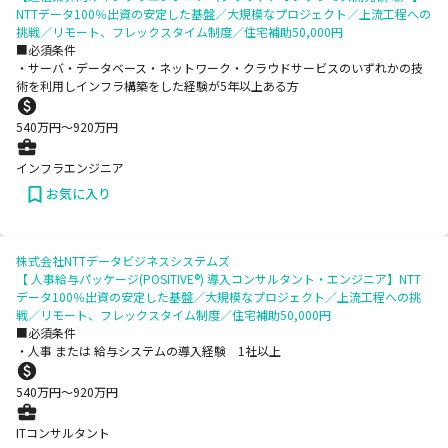
NTTデータ100％出資の安定した基盤／大規模なプロジェクト／上流工程への
挑戦／リモート、フレックスタイム制度／住宅補助50,000円
■必須条件
・サーバ・データベース・ネットワーク・クラウドサービスのいずれかの技
術を利用しインフラ構築をした経験が5年以上ある方
540
万円〜
920
万円
インフラエンジニア
お気に入り
株式会社NTTデータビジネスシステムズ
【 人事給与パッケージ(POSITIVE®) 導入コンサルタント・エンジニア】NTT
データ100％出資の安定した基盤／大規模なプロジェクト／上流工程への挑
戦／リモート、フレックスタイム制度／住宅補助50,000円
■必須条件
・人事 または 給与システムの導入経験 1社以上
540
万円〜
920
万円
ITコンサルタント