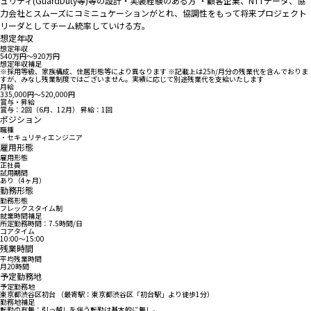
ュリティ(GuardDuty等)等の設計・実装経験のある方 ・顧客企業、NTTデータ、協
力会社とスムーズにコミニュケーションがとれ、協調性をもって将来プロジェクト
リーダとしてチーム統率していける方。
想定年収
想定年収
540万円〜920万円
想定年収補足
※採用等級、家族構成、住居形態等により異なります ※記載上は25h/月分の残業代を含んでおりま
すが、みなし残業制度ではございません。実績に応じて別途残業代を支給いたします
月給
335,000円〜520,000円
賞与・昇給
賞与：2回（6月、12月） 昇給：1回
ポジション
職種
・セキュリティエンジニア
雇用形態
雇用形態
正社員
試用期間
あり（4ヶ月）
勤務形態
勤務形態
フレックスタイム制
就業時間補足
所定勤務時間：7.5時間/日
コアタイム
10:00〜15:00
残業時間
平均残業時間
月20時間
予定勤務地
予定勤務地
東京都渋谷区初台 （最寄駅：東京都渋谷区「初台駅」より徒歩1分）
勤務地補足
転勤の有無：引っ越しを伴う転勤は基本的に無し。