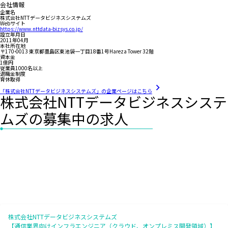
会社情報
企業名
株式会社NTTデータビジネスシステムズ
Webサイト
https://www.nttdata-bizsys.co.jp/
設立年月日
2011年04月
本社所在地
〒170-0013 東京都豊島区東池袋一丁目18番1号Hareza Tower 32階
資本金
1億円
従業員1000名以上
退職金制度
育休取得
「株式会社NTTデータビジネスシステムズ」の企業ページはこちら
株式会社NTTデータビジネスシステ
ムズの募集中の求人
株式会社NTTデータビジネスシステムズ
【通信業界向けインフラエンジニア（クラウド、オンプレミス開発領域）】