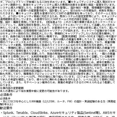
ダ、プロジェクトリーダ候補となる人材を求めています。 ■セキュリティシステム導入 現状のセキ
ュリティ課題から、新規セキュリティシステム導入の費用対効果をお客様と相談・提案を行います。
システム導入が確定したら、お客様とともに要件を整理し、設計検討・執筆、環境構築や試験に進
んでいきます。お客様への提案書作成や、設計書レビュー、協力会社への作業指示、統制を実施い
ただきます。 ■セキュリティ運用 お客様がSOC/CSIRTの運用体制を持っており、そのチームと協力
して、より広いセキュリティ脅威に対応するため、既存システムの設定変更等により、セキュリティ
運用範囲を拡大しています。 お客様やSOC/CSIRTチームと対応内容を協議し、スケジュールの調
整、設計・構築を実施して頂きます。 【担当者より】 これから増々需要が高まるネットワークエン
ジニアとして、高度な技術を取得したい方、プロジェクトにおいてリーダとして活躍したい方をお
待ちしています。金融系ということもあり、お客様のセキュリティ対策は非常に進んでおり、高レベ
ルの有識者も多数いる環境環境で自己のキャリアアップが図れます。 ネットワーク経験があり将来
はセキュリティ技術の方に領域拡大したい方、積極的にキャリアアップしたい方の応募を期待して
います。自身の能力を発揮できる明るい職場です。 【配属先情報】 20代～50代まで幅広い年代層が
在籍しています。 【職場の環境や雰囲気】 ・我々は個人の裁量を尊重したうえで、組織として最大
限のパフォーマンスを上げることを大切にしています。 ・多様な働き方を推奨しており、裁量労働
やフレックス勤務、短時間勤務など各自のライフスタイルに合わせた仕事の仕方を選択していま
す。 ・積極的に新しい技術を修得していただくことが必要となるため、技術修得を個人の裁量で行
っていただく環境を整えています。グループの研修専門会社が提供しているメニューのほか、必要に
応じて外部も含めた研修を受講したり、独自の勉強会や英会話などを行っています。 ・個人の裁量
を尊重する環境において、比較的年齢層が若く、経験者採用社員や女性も多く活躍している職場で
す。 ・リモート型の働き方を推進しており、テレワーク実施に必要な機材やオンラインツールは全
社員に貸与しています。 【キャリアパスについて】 (1)研修制度 社内研修はじめ、通常の業務にお
いてもスキル習得に対するサポート体制を整えています。希望者は勤務時間内に研修を受講できる
ので、無理なくスキル向上に努められます。 資格取得推進に会社としても注力しており、スキルア
ップや人間形成など研修内容は幅広いものになっています。 また、資格取得祝い金、資格受験料補
助も充実しており、職種毎のプロフェッショナリティの社内認定の取得を通じて、認定のレベルア
ップ、マネジメントレベル(PL、PM)の強化に取り組んでいます。 (2)フォロー体制 年に数回の面談
で本人の希望を確認しており、様々なPJに携われる機会を作れるよう、レベルに応じて柔軟に対応
しています。 また、モチベーション維持のため、異動の希望はできるだけ叶えられるよう配慮して
おります。
仕事内容の変更範囲
本人の適性により当社業務全般に変更の可能性があります。
必須条件
必須条件
・主にCISCOを中心としたNW機器（L2/L3SW、ルータ、FW）の設計・実装経験のある方（実務経
験5年以上）
歓迎要件
・Splunk、Tenable、CloudStrike、Azureセキュリティ製品(Sentinel等)、AWSセキ