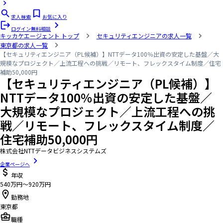
求人検索
お気に入り
ログイン
無料相談
キッカケエージェント
トップ
セキュリティエンジニアの求人一覧
東京都の求人一覧
【セキュリティエンジニア（PL候補）】NTTデータ100％出資の安定した基盤／大
規模なプロジェクト／上流工程への挑戦／リモート、フレックスタイム制度／住宅
補助50,000円
【セキュリティエンジニア（PL候補）】
NTTデータ100％出資の安定した基盤／
大規模なプロジェクト／上流工程への挑
戦／リモート、フレックスタイム制度／
住宅補助50,000円
株式会社NTTデータビジネスシステムズ
企業ページへ
年収
540万円〜920万円
勤務地
東京都
職種