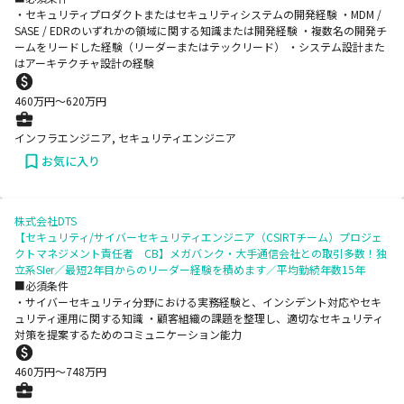
・セキュリティプロダクトまたはセキュリティシステムの開発経験 ・MDM /
SASE / EDRのいずれかの領域に関する知識または開発経験 ・複数名の開発チ
ームをリードした経験（リーダーまたはテックリード） ・システム設計また
はアーキテクチャ設計の経験
460
万円〜
620
万円
インフラエンジニア, セキュリティエンジニア
お気に入り
株式会社DTS
【セキュリティ/サイバーセキュリティエンジニア（CSIRTチーム）プロジェ
クトマネジメント責任者 CB】メガバンク・大手通信会社との取引多数！独
立系SIer／最短2年目からのリーダー経験を積めます／平均勤続年数15年
■必須条件
・サイバーセキュリティ分野における実務経験と、インシデント対応やセキ
ュリティ運用に関する知識 ・顧客組織の課題を整理し、適切なセキュリティ
対策を提案するためのコミュニケーション能力
460
万円〜
748
万円