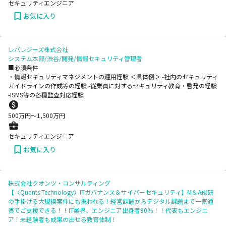
セキュリティエンジニア
お気に入り
レバレジーズ株式会社
システム本部/渋谷/開発/情報セキュリティ管理者
■必須条件
・情報セキュリティマネジメントの運用経験 ＜具体例＞ -社内のセキュリティ
ガイドラインの作成等の経験 -従業員に対するセキュリティ教育・啓発の経験
-ISMS等の各種監査対応経験
500
万円〜
1,500
万円
セキュリティエンジニア
お気に入り
株式会社クオンツ・コンサルティング
【〈Quants Technology〉ITガバナンス＆サイバーセキュリティ】M＆A総研
の手掛ける大規模案件にも携われる！経営課題からデジタル課題まで一気通
貫でご支援できる！！IT業界、エンジニア出身者90％！！代表もエンジニ
ア！未経験者も成果の出せる教育体制！