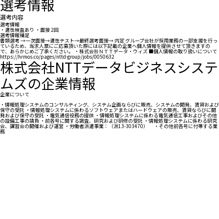
選考情報
選考内容
選考情報
・適性検査あり ・面接 2回
選考情報補足
書類選考 →一次面接→適性テスト→最終選考面接→ 内定 グループ会社が採用業務の一部支援を行っ
ているため、当求人票にご応募頂いた際には以下記載の企業へ個人情報を提供させて頂きますの
で、あらかじめご了承ください。 ・株式会社ＮＴＴデータ・ウィズ ■個人情報の取り扱いについて
https://hrmos.co/pages/nttd-group/jobs/0050632
株式会社NTTデータビジネスシステ
ムズの企業情報
企業について
・情報処理システムのコンサルティング、システム企画ならびに販売、システムの開発、賃貸および
保守の受託 ・情報処理システムに係わるソフトウェアまたはハードウェアの販売、賃貸ならびに開
発および保守の受託 ・電気通信役務の提供 ・情報処理システムに係わる電気通信工事およびその他
の設備工事の請負 ・前各号に関する調査、研究および研修の受託 ・情報処理システムに係わる研究
会、講習会の開催および運営 ・労働者派遣事業：（派13-303470） ・その他前各号に付帯する業
務