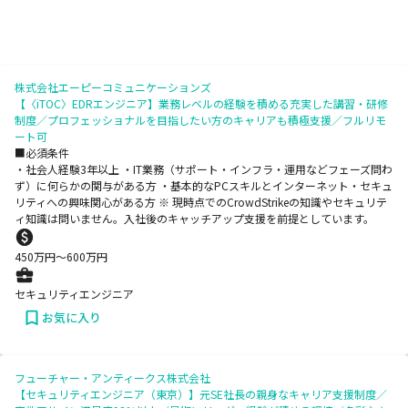
株式会社エーピーコミュニケーションズ
【〈iTOC〉EDRエンジニア】業務レベルの経験を積める充実した講習・研修
制度／プロフェッショナルを目指したい方のキャリアも積極支援／フルリモ
ート可
■必須条件
・社会人経験3年以上 ・IT業務（サポート・インフラ・運用などフェーズ問わ
ず）に何らかの関与がある方 ・基本的なPCスキルとインターネット・セキュ
リティへの興味関心がある方 ※ 現時点でのCrowdStrikeの知識やセキュリテ
ィ知識は問いません。入社後のキャッチアップ支援を前提としています。
450
万円〜
600
万円
セキュリティエンジニア
お気に入り
フューチャー・アンティークス株式会社
【セキュリティエンジニア（東京）】元SE社長の親身なキャリア支援制度／