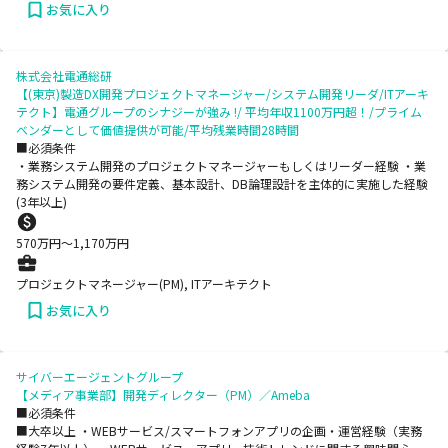
お気に入り
株式会社電通総研
【(東京)製造DX開発プロジェクトマネージャー/システム開発リーダ/ITアーキ
テクト】電通グループのシナジーが強み !/ 平均年収1100万円超！/プライム
ベンダーとして価値提供が可能/平均残業時間28時間
■必須条件
・業務システム開発のプロジェクトマネージャーもしくはリーダー経験 ・業
務システム開発の要件定義、基本設計、DB論理設計を主体的に実施した経験
(3年以上)
570
万円〜
1,170
万円
プロジェクトマネージャー(PM), ITアーキテクト
お気に入り
サイバーエージェントグループ
【メディア事業部】開発ディレクター（PM）／Ameba
■必須条件
■大卒以上 ・WEBサービス/スマートフォンアプリの企画・運営経験（実務