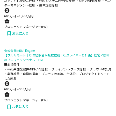
以下いずれかのご経験 ・Webシステム開発PM経験 ・SIerでのPM経験 ・ベン
ダーマネジメント経験 ・要件定義経験
600
万円〜
1,400
万円
プロジェクトマネージャー(PM)
お気に入り
株式会社Initial Engine
【フルリモート｜CTO経験者が複数在籍｜CxOレイヤーと折衝】経営×技術
のプロフェッショナル｜PM
■必須条件
・web系開発案件のPM/PL経験 ・クライアントワーク経験 ・クラウドの知見
・業務改善・自発的提案・プロセス改革等、主体的にプロジェクトをリード
した経験
600
万円〜
900
万円
プロジェクトマネージャー(PM)
お気に入り