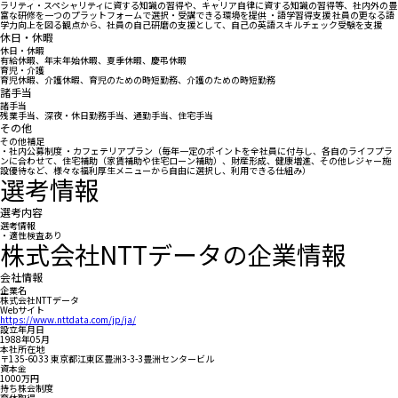
ラリティ・スペシャリティに資する知識の習得や、キャリア自律に資する知識の習得等、社内外の豊
富な研修を一つのプラットフォームで選択・受講できる環境を提供 ・語学習得支援 社員の更なる語
学力向上を図る観点から、社員の自己研磨の支援として、自己の英語スキルチェック受験を支援
休日・休暇
休日・休暇
有給休暇、年末年始休暇、夏季休暇、慶弔休暇
育児・介護
育児休暇、介護休暇、育児のための時短勤務、介護のための時短勤務
諸手当
諸手当
残業手当、深夜・休日勤務手当、通勤手当、住宅手当
その他
その他補足
・社内公募制度 ・カフェテリアプラン（毎年一定のポイントを全社員に付与し、各自のライフプラ
ンに合わせて、住宅補助（家賃補助や住宅ローン補助）、財産形成、健康増進、その他レジャー施
設優待など、様々な福利厚生メニューから自由に選択し、利用できる仕組み）
選考情報
選考内容
選考情報
・適性検査あり
株式会社NTTデータの企業情報
会社情報
企業名
株式会社NTTデータ
Webサイト
https://www.nttdata.com/jp/ja/
設立年月日
1988年05月
本社所在地
〒135-6033 東京都江東区豊洲3-3-3豊洲センタービル
資本金
1000万円
持ち株会制度
育休取得