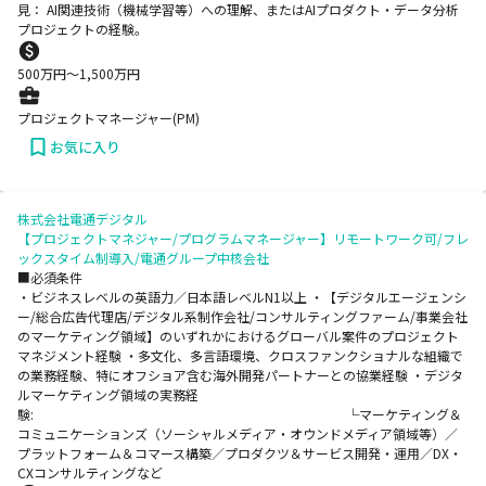
見： AI関連技術（機械学習等）への理解、またはAIプロダクト・データ分析
プロジェクトの経験。
500
万円〜
1,500
万円
プロジェクトマネージャー(PM)
お気に入り
株式会社電通デジタル
【プロジェクトマネジャー/プログラムマネージャー】リモートワーク可/フレ
ックスタイム制導入/電通グループ中核会社
■必須条件
・ビジネスレベルの英語力／日本語レベルN1以上 ・【デジタルエージェンシ
ー/総合広告代理店/デジタル系制作会社/コンサルティングファーム/事業会社
のマーケティング領域】のいずれかにおけるグローバル案件のプロジェクト
マネジメント経験 ・多文化、多言語環境、クロスファンクショナルな組織で
の業務経験、特にオフショア含む海外開発パートナーとの協業経験 ・デジタ
ルマーケティング領域の実務経
験: └マーケティング＆
コミュニケーションズ（ソーシャルメディア・オウンドメディア領域等）／
プラットフォーム＆コマース構築／プロダクツ＆サービス開発・運用／DX・
CXコンサルティングなど