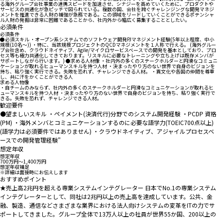
る海外グループ会社事業の連携スピードを加速させ、シナジーを高めていくために、プロダクトや
サービスの共通化が急ピッチで図られている。複数の国、会社を跨ぐチャレンジングな開発マネジ
メントを推進できる人財の補強が急務である。この領域をリードしていくことができるポテンシャ
ル人財の発掘は非常に困難であることから、社内外から幅広く募集することとしたい。
必須条件
必須条件
●必須スキル ・オープン系システムでのソフトウェア開発PJマネジメント経験(5年以上程度、中小
規模(10名～)) ・特に、当該規模プロジェクトのQCDマネジメントを１人称で行える。 (海外グルー
プ会社含め、クラウドネイティブ、Agile/マイクロサービスベースでの開発を基本としており、プロ
セス等も極力共通化してきております。リスキルに必要なトレーニングや立ち上げは既存メンバが
サポートしながら行います。) ●求める人材像 ・社内外の多くのステークホルダーと円滑なコミュニ
ケーションが取れるヒューマンスキルを持つ人材 ・決まったやり方のない世界で自身のビジョンを
持ち、粘り強く実行できる。失敗を恐れず、チャレンジできる人材。 ・異文化や各国の仲間を尊重
し、共に汗をかくことができる人
求める人物像
・自チームのみならず、社内外の多くのステークホルダーと円滑なコミュニケーションが取れるヒ
ューマンスキルを持つ人材 ・決まったやり方のない世界で自身のビジョンを持ち、粘り強く実行で
きる。失敗を恐れず、チャレンジできる人材。
歓迎要件
●望ましいスキル ・ペイメント(決済代行)分野でのシステム開発経験 ・PCDP 資格
(PM) ・海外メンバとコミュニケーションするのに必要な語学力(TOEIC700点以上)
(語学力は必須要件ではありません) ・クラウドネイティブ、アジャイルプロセスベ
ースでの開発管理経験"
想定年収
想定年収
700万円〜1,400万円
想定年収補足
※詳細は面接時にお伝えします
おすすめポイント
★売上高2兆円を超える専業システムインテグレーター 日本でNo.1の専業システム
インテグレーターとして、同社は2兆円以上の売上高を達成しています。公共、金
融、製造、通信などさまざまな業界における法人向けシステムの変革をITの力でサ
ポートしてきました。グループ全体で13万人以上の社員が世界55か国、200以上の