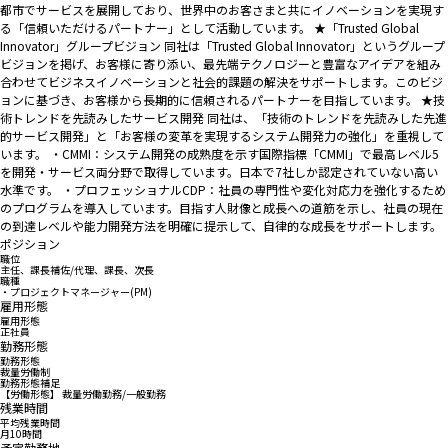
都市でサービスを展開しており、世界中のお客さまと共にイノベーションを実現す
る「信頼いただけるパートナー」として活動しています。 ★「Trusted Global
Innovator」グループビジョン 同社は「Trusted Global Innovator」というグループ
ビジョンを掲げ、お客様に寄り添い、最先端テクノロジーと豊富なアイデアを組み
合わせてビジネスイノベーションと社会的課題の解決をサポートします。このビジ
ョンに基づき、お客様から長期的に信頼されるパートナーを目指しています。 ★技
術トレンドを先読みしたサービス開発 同社は、「技術のトレンドを先読みした先進
的サービス開発」と「お客様の変革を実現するシステム開発力の強化」を重視して
います。 ・CMMI：システム開発の成熟度を示す国際指標「CMMI」で最高レベル5
を開発・サービス両分野で取得しています。日本で7社しか認定されていない高い
水準です。 ・プロフェッショナルCDP：社員の専門性や変化対応力を強化するため
のプログラムを導入しています。目指す人財像と成長への道筋を示し、社員の現在
の到達レベルや能力開発方法を明確に提示して、自律的な成長をサポートします。
ポジション
職位
主任、課長補佐/代理、課長、次長
職種
・プロジェクトマネージャー(PM)
雇用形態
雇用形態
正社員
勤務形態
勤務形態
裁量労働制
勤務形態補足
【労働形態】 裁量労働勤務/一般勤務
残業時間
平均残業時間
月10時間
予定勤務地