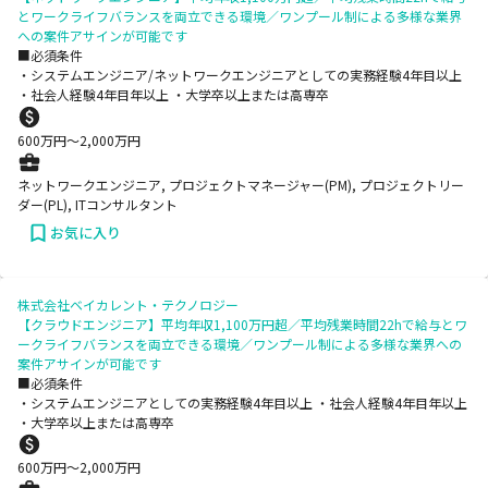
とワークライフバランスを両立できる環境／ワンプール制による多様な業界
への案件アサインが可能です
■必須条件
・システムエンジニア/ネットワークエンジニアとしての実務経験4年目以上
・社会人経験4年目年以上 ・大学卒以上または高専卒
600
万円〜
2,000
万円
ネットワークエンジニア, プロジェクトマネージャー(PM), プロジェクトリー
ダー(PL), ITコンサルタント
お気に入り
株式会社ベイカレント・テクノロジー
【クラウドエンジニア】平均年収1,100万円超／平均残業時間22hで給与とワ
ークライフバランスを両立できる環境／ワンプール制による多様な業界への
案件アサインが可能です
■必須条件
・システムエンジニアとしての実務経験4年目以上 ・社会人経験4年目年以上
・大学卒以上または高専卒
600
万円〜
2,000
万円