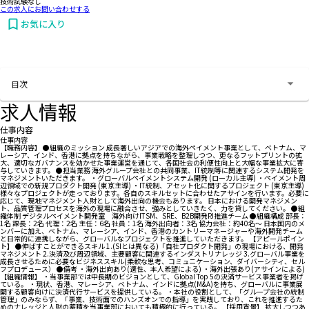
技術試験なし
この求人にお問い合わせする
お気に入り
お問い合わせする
目次
求人情報
仕事内容
仕事内容
【職務内容】 ●組織のミッション 成長著しいアジアでの海外ペイメント事業として、ベトナム、マ
レーシア、インド、香港に拠点を持ちながら、事業戦略を整理しつつ、更なるフットプリントの拡
大、適切なガバナンスを効かせた事業運営を通じて、各国社会の利便性向上と大幅な事業拡大に寄
与していきます。 ●担当業務 海外グループ会社との共同事業、IT統制等に関連するシステム開発を
マネジメントいただきます。 ・グローバルペイメントシステム開発 (ローカル主導) ・ペイメント周
辺領域での新規プロダクト開発 (東京主導) ・IT統制、アセット化に関するプロジェクト (東京主導)
様々なプロジェクトが走っております。各自のスキルセットに合わせたアサインを行います。必要に
応じて、現地マネジメント人財として海外出向の機会もあります。 日本における開発マネジメン
ト、品質管理プロセスを海外の現場に融合させ、強みとしていきたく、力を貸してください。 ●組
織体制 デジタルペイメント開発室 海外向けITSM、SRE、B2B開発PJ推進チーム ●組織構成 部長：
1名 課長：2名 代理：2名 主任：6名 社員：1名 海外出向者：3名 協力会社：約40名～ 日本国内のメ
ンバーに加え、ベトナム、マレーシア、インド、香港のカントリーマネージャーや海外開発チーム
と日常的に連携しながら、グローバルなプロジェクトを推進していただきます。 【アピールポイン
ト】 ●伸ばすことができるスキル 1.(SIとは異なる)「自社プロダクト開発」の現場における、開発
マネジメント 2.決済及び周辺領域、主要顧客に関連するインダストリナレッジ 3.グローバル事業を
成長させるために必要なビジネススキル(柔軟な思考、コミュニケーション、ダイバーシティ、セル
フプロデュース） ●備考 ・海外出向あり(適性、本人希望による) ・海外出張あり(アサインによる)
【組織情報】 ・当事業部では中長期のビジョンとして、Global Top 5の決済サービス事業者を掲げ
ている。 ・現状、香港、マレーシア、ベトナム、インドに拠点(M&A)を持ち、グローバルに事業展
開する顧客向けに決済代行サービスを提供している。 ・本社の役割として、「グループ会社の統制
管理」のみならず、「事業、技術面でのハンズオンでの指導」を実践しており、これを推進するた
めのナレッジと人財の蓄積を当事業部においても積極的に行っている。 【採用背景】 拡大しつつあ