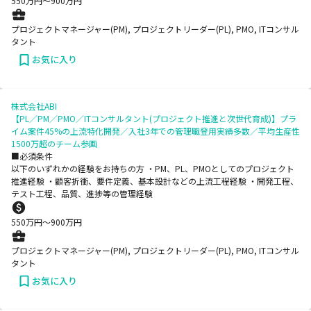
550
万円〜
900
万円
プロジェクトマネージャー(PM), プロジェクトリーダー(PL), PMO, ITコンサル
タント
お気に入り
株式会社ABI
【PL／PM／PMO／ITコンサルタント(プロジェクト推進と次世代育成)】プラ
イム案件45%の上流特化開発／入社3年での管理職登用実績多数／平均生産性
1500万超のチーム参画
■必須条件
以下のいずれかの経験をお持ちの方 ・PM、PL、PMOとしてのプロジェクト
推進経験 ・顧客折衝、要件定義、基本設計などの上流工程経験 ・開発工程、
テスト工程、品質、進捗等の管理経験
550
万円〜
900
万円
プロジェクトマネージャー(PM), プロジェクトリーダー(PL), PMO, ITコンサル
タント
お気に入り