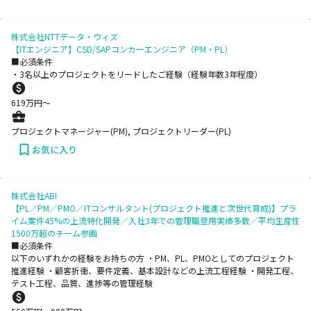
株式会社NTTデータ・ウィズ
【ITエンジニア】CSD/SAPコンカーエンジニア（PM・PL）
■必須条件
・3名以上のプロジェクトをリードしたご経験（経験年数3年程度）
619
万円〜
プロジェクトマネージャー(PM), プロジェクトリーダー(PL)
お気に入り
株式会社ABI
【PL／PM／PMO／ITコンサルタント(プロジェクト推進と次世代育成)】プラ
イム案件45%の上流特化開発／入社3年での管理職登用実績多数／平均生産性
1500万超のチーム参画
■必須条件
以下のいずれかの経験をお持ちの方 ・PM、PL、PMOとしてのプロジェクト
推進経験 ・顧客折衝、要件定義、基本設計などの上流工程経験 ・開発工程、
テスト工程、品質、進捗等の管理経験