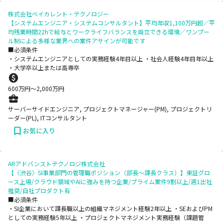
株式会社ベイカレント・テクノロジー
【システムエンジニア・システムコンサルタント】平均年収1,100万円超／平
均残業時間22hで給与とワークライフバランスを両立できる環境／ワンプー
ル制による多様な業界への案件アサインが可能です
■必須条件
・システムエンジニアとしての実務経験4年目以上 ・社会人経験4年目年以上
・大学卒以上または高専卒
600
万円〜
2,000
万円
サーバーサイドエンジニア, プロジェクトマネージャー(PM), プロジェクトリ
ーダー(PL), ITコンサルタント
お気に入り
ARアドバンストテクノロジ株式会社
【〈渋谷〉SI事業部門の管理職ポジション（部長～課長クラス）】東証グロ
ース上場/クラウド領域やAIに強みを持つ企業/プライム案件9割以上/週1出社
推奨/自社プロダクト有
■必須条件
・SI企業において課長職以上の組織マネジメント経験2年以上 ・SEおよびPM
としての実務経験5年以上 ・プロジェクトマネジメント実務経験（課題管