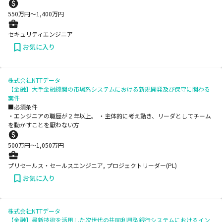
550
万円〜
1,400
万円
セキュリティエンジニア
お気に入り
株式会社NTTデータ
【金融】大手金融機関の市場系システムにおける新規開発及び保守に関わる
案件
■必須条件
・エンジニアの職歴が２年以上。 ・主体的に考え動き、リーダとしてチーム
を動かすことを厭わない方
500
万円〜
1,050
万円
プリセールス・セールスエンジニア, プロジェクトリーダー(PL)
お気に入り
株式会社NTTデータ
【金融】最新技術を活用した次世代の共同利用型銀行システムにおけるイン