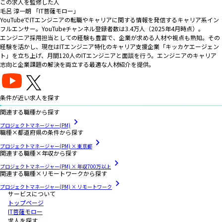
この求人を監修した人
毛呂 淳一朗 「IT菩薩モロー」
YouTubeでITエンジニアの転職やキャリアに関する情報を発信するキャリア系イン
フルエンサー。YouTubeチャンネル登録者数は3.4万人（2025年4月時点）。
エンジニア採用担当としての経験も豊富で、企業が求める人材や視点も熟知。その
経験を活かし、現在はITエンジニア特化のキャリア支援企業「キッカケエージェン
ト」を立ち上げ、月間120人のITエンジニアと面談を行う。エンジニアのキャリア
志向と企業課題の解決を両立する最適な人材紹介を提供。
条件が近い求人を探す
関連する職種から探す
プロジェクトマネージャー(PM)
職種×都道府県の条件から探す
プロジェクトマネージャー(PM) × 東京都
関連する職種×年収から探す
プロジェクトマネージャー(PM) × 年収700万以上
関連する職種×リモートワークから探す
プロジェクトマネージャー(PM) × リモートワーク
サービスについて
トップページ
IT菩薩モロー
求人を探す