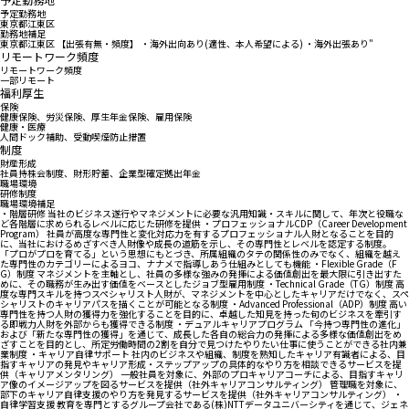
予定勤務地
東京都江東区
勤務地補足
東京都江東区 【出張有無・頻度】 ・海外出向あり(適性、本人希望による) ・海外出張あり"
リモートワーク頻度
リモートワーク頻度
一部リモート
福利厚生
保険
健康保険、労災保険、厚生年金保険、雇用保険
健康・医療
人間ドック補助、受動喫煙防止措置
制度
財産形成
社員持株会制度、財形貯蓄、企業型確定拠出年金
職場環境
研修制度
職場環境補足
・階層研修 当社のビジネス遂行やマネジメントに必要な汎用知識・スキルに関して、年次と役職な
ど各階層に求められるレベルに応じた研修を提供 ・プロフェッショナルCDP（Career Development
Program） 社員が高度な専門性と変化対応力を有するプロフェッショナル人財となることを目的
に、当社におけるめざすべき人財像や成長の道筋を示し、その専門性とレベルを認定する制度。
「プロがプロを育てる」という思想にもとづき、所属組織のタテの関係性のみでなく、組織を越え
た専門性のカテゴリーによるヨコ、ナナメで指導しあう仕組みとしても機能 ・Flexible Grade（F
G）制度 マネジメントを主軸とし、社員の多様な強みの発揮による価値創出を最大限に引き出すた
めに、その職務が生み出す価値をベースとしたジョブ型雇用制度 ・Technical Grade（TG）制度 高
度な専門スキルを持つスペシャリスト人財が、マネジメントを中心としたキャリアだけでなく、スペ
シャリストのキャリアパスを描くことが可能となる制度 ・Advanced Professional（ADP）制度 高い
専門性を持つ人財の獲得力を強化することを目的に、卓越した知見を持った旬のビジネスを牽引す
る即戦力人財を外部からも獲得できる制度 ・デュアルキャリアプログラム 「今持つ専門性の進化」
および「新たな専門性の獲得」を通じて、成長した各自の総合力の発揮による多様な価値創出をめ
ざすことを目的とし、所定労働時間の2割を自分で見つけたやりたい仕事に使うことができる社内兼
業制度 ・キャリア自律サポート 社内のビジネスや組織、制度を熟知したキャリア有識者による、目
指すキャリアの発見やキャリア形成・ステップアップの具体的なやり方を相談できるサービスを提
供（キャリアメンタリング） 一般社員を対象に、外部のプロキャリアコーチによる、目指すキャリ
ア像のイメージアップを図るサービスを提供（社外キャリアコンサルティング） 管理職を対象に、
部下のキャリア自律支援のやり方を発見するサービスを提供（社外キャリアコンサルティング） ・
自律学習支援 教育を専門とするグループ会社である(株)NTTデータユニバーシティを通じて、ジェネ