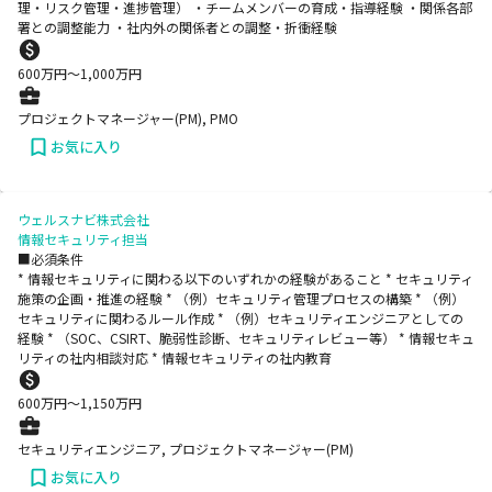
理・リスク管理・進捗管理） ・チームメンバーの育成・指導経験 ・関係各部
署との調整能力 ・社内外の関係者との調整・折衝経験
600
万円〜
1,000
万円
プロジェクトマネージャー(PM), PMO
お気に入り
ウェルスナビ株式会社
情報セキュリティ担当
■必須条件
* 情報セキュリティに関わる以下のいずれかの経験があること * セキュリティ
施策の企画・推進の経験 * （例）セキュリティ管理プロセスの構築 * （例）
セキュリティに関わるルール作成 * （例）セキュリティエンジニアとしての
経験 * （SOC、CSIRT、脆弱性診断、セキュリティレビュー等） * 情報セキュ
リティの社内相談対応 * 情報セキュリティの社内教育
600
万円〜
1,150
万円
セキュリティエンジニア, プロジェクトマネージャー(PM)
お気に入り