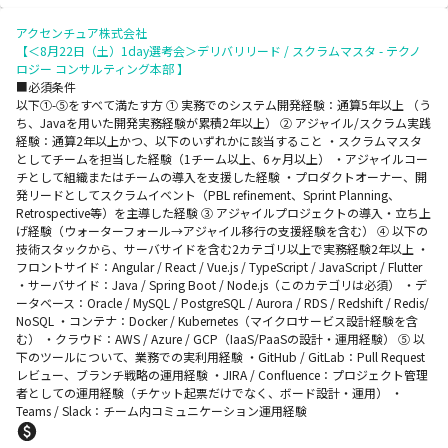
アクセンチュア株式会社
【＜8月22日（土）1day選考会＞デリバリリード / スクラムマスタ - テクノ
ロジー コンサルティング本部 】
■必須条件
以下①-⑤をすべて満たす方 ① 実務でのシステム開発経験：通算5年以上 （う
ち、Javaを用いた開発実務経験が累積2年以上） ② アジャイル/スクラム実践
経験：通算2年以上かつ、以下のいずれかに該当すること ・スクラムマスタ
としてチームを担当した経験（1チーム以上、6ヶ月以上） ・アジャイルコー
チとして組織またはチームの導入を支援した経験 ・プロダクトオーナー、開
発リードとしてスクラムイベント（PBL refinement、Sprint Planning、
Retrospective等）を主導した経験 ③ アジャイルプロジェクトの導入・立ち上
げ経験（ウォーターフォール→アジャイル移行の支援経験を含む） ④ 以下の
技術スタックから、サーバサイドを含む2カテゴリ以上で実務経験2年以上 ・
フロントサイド：Angular / React / Vue.js / TypeScript / JavaScript / Flutter
・サーバサイド：Java / Spring Boot / Node.js（このカテゴリは必須） ・デ
ータベース：Oracle / MySQL / PostgreSQL / Aurora / RDS / Redshift / Redis/
NoSQL ・コンテナ：Docker / Kubernetes（マイクロサービス設計経験を含
む） ・クラウド：AWS / Azure / GCP（IaaS/PaaSの設計・運用経験） ⑤ 以
下のツールについて、業務での実利用経験 ・GitHub / GitLab：Pull Request
レビュー、ブランチ戦略の運用経験 ・JIRA / Confluence：プロジェクト管理
者としての運用経験（チケット起票だけでなく、ボード設計・運用） ・
Teams / Slack：チーム内コミュニケーション運用経験