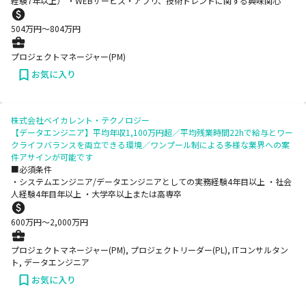
経験7年以上） ・WEBサービス・アプリ、技術トレンドに関する興味関心
504
万円〜
804
万円
プロジェクトマネージャー(PM)
お気に入り
株式会社ベイカレント・テクノロジー
【データエンジニア】平均年収1,100万円超／平均残業時間22hで給与とワー
クライフバランスを両立できる環境／ワンプール制による多様な業界への案
件アサインが可能です
■必須条件
・システムエンジニア/データエンジニアとしての実務経験4年目以上 ・社会
人経験4年目年以上 ・大学卒以上または高専卒
600
万円〜
2,000
万円
プロジェクトマネージャー(PM), プロジェクトリーダー(PL), ITコンサルタン
ト, データエンジニア
お気に入り