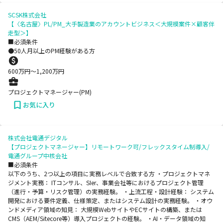
SCSK株式会社
【〈名古屋〉PL/PM_大手製造業のアカウントビジネス＜大規模案件×顧客伴
走型＞】
■必須条件
●50人月以上のPM経験がある方
600
万円〜
1,200
万円
プロジェクトマネージャー(PM)
お気に入り
株式会社電通デジタル
【プロジェクトマネージャー】リモートワーク可/フレックスタイム制導入/
電通グループ中核会社
■必須条件
以下のうち、2つ以上の項目に実務レベルで合致する方 ・プロジェクトマネ
ジメント実務： ITコンサル、SIer、事業会社等におけるプロジェクト管理
（進行・予算・リスク管理）の実務経験。 ・上流工程・設計経験： システム
開発における要件定義、仕様策定、またはシステム設計の実務経験。 ・オウ
ンドメディア領域の知見： 大規模WebサイトやECサイトの構築、または
CMS（AEM/Sitecore等）導入プロジェクトの経験。 ・AI・データ領域の知