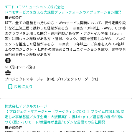
NTTドコモソリューションズ株式会社
ドコモサービスを支える大規模プラットフォームのアプリケーション開発
■必須条件
以下、全ての経験をお持ちの方 ・Webサービス開発において、要件定義や設
計など上流工程に携わった経験がある方 ※目安：3年以上 ・AWS、GCP等
のクラウドを活用した開発・運用経験がある方 ・アジャイル開発（Scrum
等）に関わった経験がある方 ・進捗、タスク、課題を整理しながら、プロジ
ェクトを推進した経験がある方 ※目安：３年以上、ご自身を入れて4名以
上のプロジェクト ・社内外の関係者とコミュニケーションを取り、調整や合
意形成を行った経験がある方
613
万円〜
892
万円
プロジェクトマネージャー(PM), プロジェクトリーダー(PL)
お気に入り
株式会社デジタルガレージ
【 プロジェクトマネージャー（マーケティングDX）】プライム市場上場/安
定した事業基盤／大手企業・大規模案件に携われます／経営者の視点が身に
つく/週2～3リモート/裁量権が豊富/モダンな言語での自社開発
■必須条件