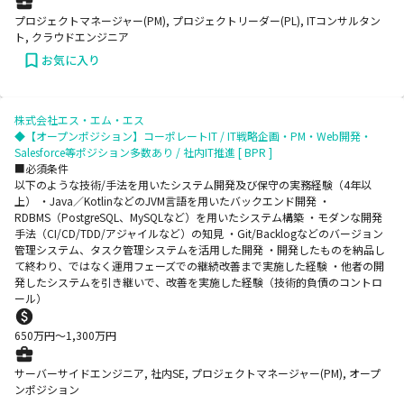
プロジェクトマネージャー(PM), プロジェクトリーダー(PL), ITコンサルタン
ト, クラウドエンジニア
お気に入り
株式会社エス・エム・エス
◆【オープンポジション】コーポレートIT / IT戦略企画・PM・Web開発・
Salesforce等ポジション多数あり / 社内IT推進 [ BPR ]
■必須条件
以下のような技術/手法を用いたシステム開発及び保守の実務経験（4年以
上） ・Java／KotlinなどのJVM言語を用いたバックエンド開発 ・
RDBMS（PostgreSQL、MySQLなど）を用いたシステム構築 ・モダンな開発
手法（CI/CD/TDD/アジャイルなど）の知見 ・Git/Backlogなどのバージョン
管理システム、タスク管理システムを活用した開発 ・開発したものを納品し
て終わり、ではなく運用フェーズでの継続改善まで実施した経験 ・他者の開
発したシステムを引き継いで、改善を実施した経験（技術的負債のコントロ
ール）
650
万円〜
1,300
万円
サーバーサイドエンジニア, 社内SE, プロジェクトマネージャー(PM), オープ
ンポジション