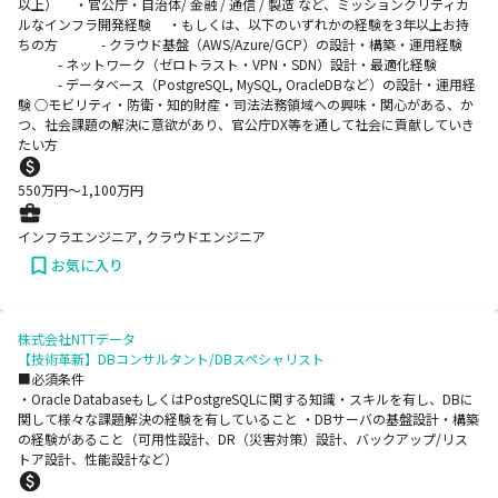
以上） ・官公庁・自治体/ 金融 / 通信 / 製造 など、ミッションクリティカ
ルなインフラ開発経験 ・もしくは、以下のいずれかの経験を3年以上お持
ちの方 - クラウド基盤（AWS/Azure/GCP）の設計・構築・運用経験
- ネットワーク（ゼロトラスト・VPN・SDN）設計・最適化経験
- データベース（PostgreSQL, MySQL, OracleDBなど）の設計・運用経
験 ○モビリティ・防衛・知的財産・司法法務領域への興味・関心がある、か
つ、社会課題の解決に意欲があり、官公庁DX等を通して社会に貢献していき
たい方
550
万円〜
1,100
万円
インフラエンジニア, クラウドエンジニア
お気に入り
株式会社NTTデータ
【技術革新】DBコンサルタント/DBスペシャリスト
■必須条件
・Oracle DatabaseもしくはPostgreSQLに関する知識・スキルを有し、DBに
関して様々な課題解決の経験を有していること ・DBサーバの基盤設計・構築
の経験があること（可用性設計、DR（災害対策）設計、バックアップ/リス
トア設計、性能設計など）