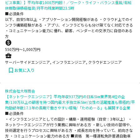
ビス事業）】平均年収1000万円超！／ワーク・ライフ・バランス重視/有給
休暇取得積極推奨/月平均残業時間23.5時
■必須条件
以下、目安5年以上 ・アプリケーション開発経験がある ・クラウド上でのイ
ンフラ構築経験がある ・アプリ、インフラどちらも分け隔てなく対応できる
・コミュニケーション能力に優れ、顧客、ベンダーとの交渉力に自信のある
方
550
万円〜
1,000
万円
サーバーサイドエンジニア, インフラエンジニア, クラウドエンジニア
お気に入り
株式会社大塚商会
【ネットワークエンジニア】平均年収937万円の日系SIer業界第4位の企
業/130万以上の顧客を持つ国内最大手独立系SIer/女性の活躍推進も積極的/平
均勤続年数17.1年の長期で働きやすい環境/「たのめーる」も展開する企業
■必須条件
・インフラエンジニアとしての設計・構築・運用経験（目安：3年以上） ・
ネットワークエンジニアが行う業務に興味がある方 ・新しい技術の習得や、
技術選定を行うプロセスに興味がある方 ・成長志向を持っていて、前向きな
方 ・コミュニケーション能力のある方 ■資格 第一種運転免許普通自動車