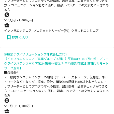
サブリーダーとしてプログラマへの指示、設計指導、品質チェックができる
方 ・コミュニケーション能力に優れ、顧客、ベンダーとの交渉力に自信のあ
る方
550
万円〜
1,000
万円
インフラエンジニア, プロジェクトリーダー(PL), クラウドエンジニア
お気に入り
伊藤忠テクノソリューションズ株式会社(CTC)
【インフラエンジニア（事業グループ不問）】平均年収1000万円超！／ワー
クライフバランス重視/有給休暇積極推奨/月平均残業時間23.5時間/リモート
ワーク週3日
■必須条件
・一般的なシステムインフラの知識（サーバー、ストレージ、仮想化、ネッ
トワークなど）ならびに提案、設計、構築等の経験を5年以上お持ちの方 ・
サブリーダーとしてプログラマへの指示、設計指導、品質チェックができる
方 ・コミュニケーション能力に優れ、顧客、ベンダーとの交渉力に自信のあ
る方
550
万円〜
1,000
万円