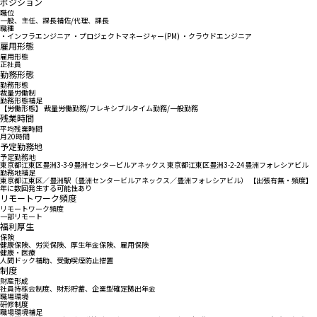
ポジション
職位
一般、主任、課長補佐/代理、課長
職種
・インフラエンジニア ・プロジェクトマネージャー(PM) ・クラウドエンジニア
雇用形態
雇用形態
正社員
勤務形態
勤務形態
裁量労働制
勤務形態補足
【労働形態】 裁量労働勤務/フレキシブルタイム勤務/一般勤務
残業時間
平均残業時間
月20時間
予定勤務地
予定勤務地
東京都江東区豊洲3-3-9豊洲センタービルアネックス 東京都江東区豊洲3-2-24豊洲フォレシアビル
勤務地補足
東京都江東区／豊洲駅（豊洲センタービルアネックス／豊洲フォレシアビル） 【出張有無・頻度】
年に数回発生する可能性あり
リモートワーク頻度
リモートワーク頻度
一部リモート
福利厚生
保険
健康保険、労災保険、厚生年金保険、雇用保険
健康・医療
人間ドック補助、受動喫煙防止措置
制度
財産形成
社員持株会制度、財形貯蓄、企業型確定拠出年金
職場環境
研修制度
職場環境補足