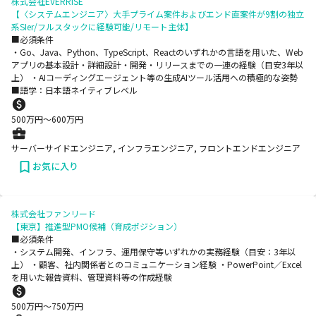
株式会社EVERRISE
【〈システムエンジニア〉大手プライム案件およびエンド直案件が9割の独立
系SIer/フルスタックに経験可能/リモート主体】
■必須条件
・Go、Java、Python、TypeScript、Reactのいずれかの言語を用いた、Web
アプリの基本設計・詳細設計・開発・リリースまでの一連の経験（目安3年以
上） ・AIコーディングエージェント等の生成AIツール活用への積極的な姿勢
■語学：日本語ネイティブレベル
500
万円〜
600
万円
サーバーサイドエンジニア, インフラエンジニア, フロントエンドエンジニア
お気に入り
株式会社ファンリード
【東京】推進型PMO候補（育成ポジション）
■必須条件
・システム開発、インフラ、運用保守等いずれかの実務経験（目安：3年以
上） ・顧客、社内関係者とのコミュニケーション経験 ・PowerPoint／Excel
を用いた報告資料、管理資料等の作成経験
500
万円〜
750
万円