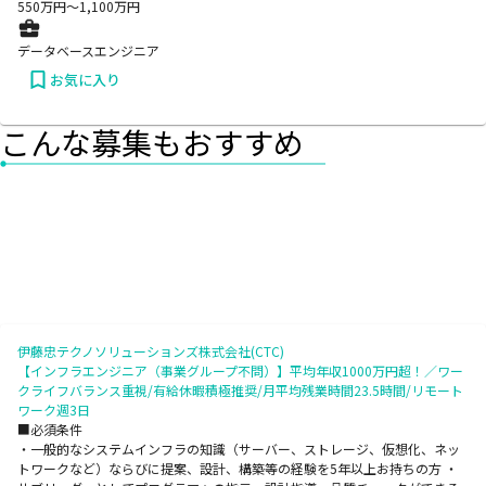
550
万円〜
1,100
万円
データベースエンジニア
お気に入り
こんな募集もおすすめ
伊藤忠テクノソリューションズ株式会社(CTC)
【インフラエンジニア（事業グループ不問）】平均年収1000万円超！／ワー
クライフバランス重視/有給休暇積極推奨/月平均残業時間23.5時間/リモート
ワーク週3日
■必須条件
・一般的なシステムインフラの知識（サーバー、ストレージ、仮想化、ネッ
トワークなど）ならびに提案、設計、構築等の経験を5年以上お持ちの方 ・