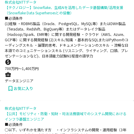
株式会社NTTデータ
【テクノロジー】Snowflake、生成AIを活用したデータ基盤構築/活用支援
（Snowflake Data Superheroesとの協働）
■必須条件
(1)経験 ・RDBMS製品（Oracle、 PostgreSQL、MySQL等）またはDWH製品
（Teradata、Redshift、BigQuery等）またはデータレイク製品
（Hadoop/Spark、EMR等）に関する開発経験 ・クラウド（AWS、Azure、
GCP等）に関する開発経験 (2)スキル/知識 ・基本的なSQLまたはPythonのコ
ーディングスキル ・論理的思考、ドキュメンテーションのスキル ・流暢な日
本語でのコミュニケーションスキル (リスニング、ライティング、口頭、プレ
ゼンテーションなど)、日本語能力試験N1程度の語学力
700
万円〜
1,400
万円
データエンジニア
お気に入り
株式会社NTTデータ
【公共】モビリティ・防衛・知財・司法法務領域でのシステム開発における
インフラ基盤エンジニア
■必須条件
○以下、いずれかを満たす方 ・インフラシステムの開発・運用経験（3年