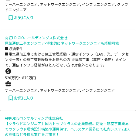
サーバーエンジニア, ネットワークエンジニア, インフラエンジニア, クラウ
ドエンジニア
お気に入り
丸紅I-DIGIOホールディングス株式会社
電気通信工事エンジニア-将来的にネットワークエンジニアも経験可能
■必須条件
■電気通信工事における施工管理経験 ・通信インフラ（LAN、光、データセ
ンター等）の施工管理経験をお持ちの方 ※電気工事（高圧・低圧）メイン
で、通信インフラ経験がほとんどない方は対象外となります。
520
万円〜
870
万円
サーバーエンジニア, ネットワークエンジニア, インフラエンジニア
お気に入り
AKKODiSコンサルティング株式会社
【クラウドエンジニア】国内トップクラスの企業勤務。防衛・航空宇宙業界
でのクラウド環境設計構築や運用保守、ヘルスケア業界にて社内システムDX
の推進など多様な案件をご用意！