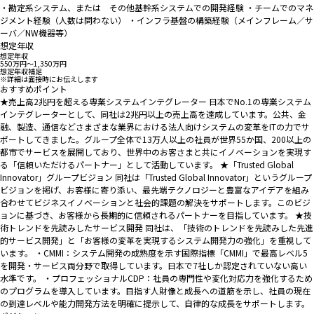
・勘定系システム、または その他基幹系システムでの開発経験 ・チームでのマネ
ジメント経験（人数は問わない） ・インフラ基盤の構築経験（メインフレーム／サ
ーバ／NW機器等）
想定年収
想定年収
550万円〜1,350万円
想定年収補足
※詳細は面接時にお伝えします
おすすめポイント
★売上高2兆円を超える専業システムインテグレーター 日本でNo.1の専業システム
インテグレーターとして、同社は2兆円以上の売上高を達成しています。公共、金
融、製造、通信などさまざまな業界における法人向けシステムの変革をITの力でサ
ポートしてきました。グループ全体で13万人以上の社員が世界55か国、200以上の
都市でサービスを展開しており、世界中のお客さまと共にイノベーションを実現す
る「信頼いただけるパートナー」として活動しています。 ★「Trusted Global
Innovator」グループビジョン 同社は「Trusted Global Innovator」というグループ
ビジョンを掲げ、お客様に寄り添い、最先端テクノロジーと豊富なアイデアを組み
合わせてビジネスイノベーションと社会的課題の解決をサポートします。このビジ
ョンに基づき、お客様から長期的に信頼されるパートナーを目指しています。 ★技
術トレンドを先読みしたサービス開発 同社は、「技術のトレンドを先読みした先進
的サービス開発」と「お客様の変革を実現するシステム開発力の強化」を重視して
います。 ・CMMI：システム開発の成熟度を示す国際指標「CMMI」で最高レベル5
を開発・サービス両分野で取得しています。日本で7社しか認定されていない高い
水準です。 ・プロフェッショナルCDP：社員の専門性や変化対応力を強化するため
のプログラムを導入しています。目指す人財像と成長への道筋を示し、社員の現在
の到達レベルや能力開発方法を明確に提示して、自律的な成長をサポートします。