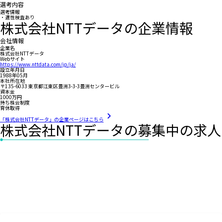
選考内容
選考情報
・適性検査あり
株式会社NTTデータの企業情報
会社情報
企業名
株式会社NTTデータ
Webサイト
https://www.nttdata.com/jp/ja/
設立年月日
1988年05月
本社所在地
〒135-6033 東京都江東区豊洲3-3-3豊洲センタービル
資本金
1000万円
持ち株会制度
育休取得
「株式会社NTTデータ」の企業ページはこちら
株式会社NTTデータの募集中の求人