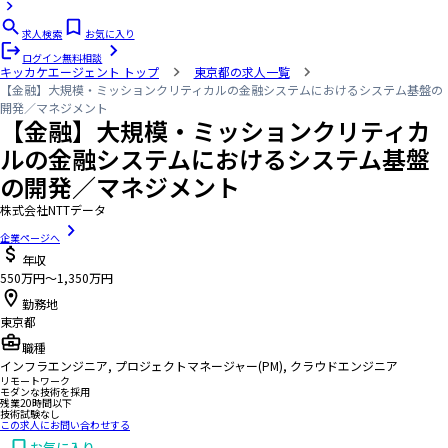
求人検索
お気に入り
ログイン
無料相談
キッカケエージェント
トップ
東京都の求人一覧
【金融】大規模・ミッションクリティカルの金融システムにおけるシステム基盤の
開発／マネジメント
【金融】大規模・ミッションクリティカ
ルの金融システムにおけるシステム基盤
の開発／マネジメント
株式会社NTTデータ
企業ページへ
年収
550万円〜1,350万円
勤務地
東京都
職種
インフラエンジニア, プロジェクトマネージャー(PM), クラウドエンジニア
リモートワーク
モダンな技術を採用
残業20時間以下
技術試験なし
この求人にお問い合わせする
お気に入り