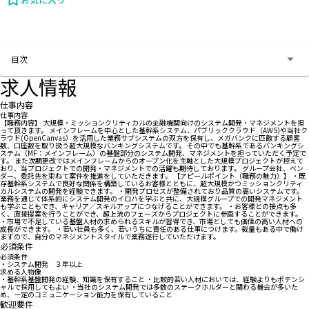
お問い合わせする
目次
求人情報
仕事内容
仕事内容
【職務内容】 大規模・ミッションクリティカルの金融機関向けのシステム開発・マネジメントを担
って頂きます。 メインフレームを中心とした基幹系システム、パブリッククラウド（AWS)や当社ク
ラウド(OpenCanvas）を活用した業務サブシステムの双方を保有し、メガバンクに匹敵する顧客
数、口座数を取り扱う超大規模なバンキングシステムです。 その中でも基幹系であるバンキングシ
ステム（MF：メインフレーム）の基盤部分のシステム開発、マネジメントを担っていただく予定で
す。 また次期更改ではメインフレームからのオープン化を主軸とした大規模プロジェクトが控えて
おり、当プロジェクトでの開発・マネジメントでの活躍も期待しております。 グループ会社、ベン
ダー、委託先を束ねて案件を推進をしていただきます。 【アピールポイント（職務の魅力）】 ・既
存基幹系システムで良好な関係を構築しているお客様とともに、超大規模かつミッションクリティ
カルシステムの開発を経験できます。 ・開発プロセスが整備されており品質の高いシステムです。
業務を通じて体系的にシステム開発のイロハを学ぶと共に、大規模グループでの開発マネジメント
も学ぶこともでき、キャリア／スキルアップにつなげることができます。 ・お客様との接点も多
く、直接提案を行うことができ、超上流のフェーズからプロジェクトに参画することができます。
・市場で不足している基盤人材の求められるスキルが習得でき、市場としても価値の高い人材への
成長ができます。 ・若い社員も多く、若いうちに責任のある仕事につけます。裁量もある中で働け
ますので、自分のマネジメントスタイルで業務遂行していただけます。
必須条件
必須条件
・システム開発 ３年以上
求める人物像
・基幹系基盤開発の経験、知識を保有すること ・比較的若い人材においては、経験よりもポテンシ
ャルで採用してもよい ・当社のシステム開発では多数のステークホルダーと関わる機会が多いた
め、一定のコミュニケーション能力を保有していること
歓迎要件