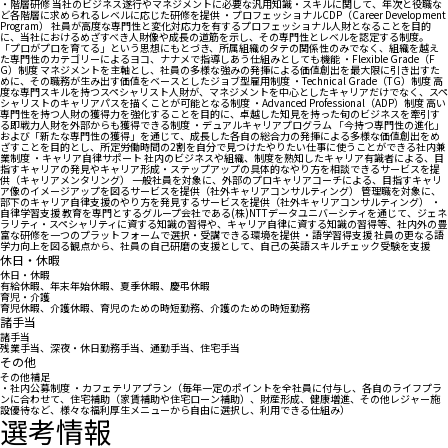
・階層研修 当社のビジネス遂行やマネジメントに必要な汎用知識・スキルに関して、年次と役職な
ど各階層に求められるレベルに応じた研修を提供 ・プロフェッショナルCDP（Career Development
Program） 社員が高度な専門性と変化対応力を有するプロフェッショナル人財となることを目的
に、当社におけるめざすべき人財像や成長の道筋を示し、その専門性とレベルを認定する制度。
「プロがプロを育てる」という思想にもとづき、所属組織のタテの関係性のみでなく、組織を越え
た専門性のカテゴリーによるヨコ、ナナメで指導しあう仕組みとしても機能 ・Flexible Grade（F
G）制度 マネジメントを主軸とし、社員の多様な強みの発揮による価値創出を最大限に引き出すた
めに、その職務が生み出す価値をベースとしたジョブ型雇用制度 ・Technical Grade（TG）制度 高
度な専門スキルを持つスペシャリスト人財が、マネジメントを中心としたキャリアだけでなく、スペ
シャリストのキャリアパスを描くことが可能となる制度 ・Advanced Professional（ADP）制度 高い
専門性を持つ人財の獲得力を強化することを目的に、卓越した知見を持った旬のビジネスを牽引す
る即戦力人財を外部からも獲得できる制度 ・デュアルキャリアプログラム 「今持つ専門性の進化」
および「新たな専門性の獲得」を通じて、成長した各自の総合力の発揮による多様な価値創出をめ
ざすことを目的とし、所定労働時間の2割を自分で見つけたやりたい仕事に使うことができる社内兼
業制度 ・キャリア自律サポート 社内のビジネスや組織、制度を熟知したキャリア有識者による、目
指すキャリアの発見やキャリア形成・ステップアップの具体的なやり方を相談できるサービスを提
供（キャリアメンタリング） 一般社員を対象に、外部のプロキャリアコーチによる、目指すキャリ
ア像のイメージアップを図るサービスを提供（社外キャリアコンサルティング） 管理職を対象に、
部下のキャリア自律支援のやり方を発見するサービスを提供（社外キャリアコンサルティング） ・
自律学習支援 教育を専門とするグループ会社である(株)NTTデータユニバーシティを通じて、ジェネ
ラリティ・スペシャリティに資する知識の習得や、キャリア自律に資する知識の習得等、社内外の豊
富な研修を一つのプラットフォームで選択・受講できる環境を提供 ・語学習得支援 社員の更なる語
学力向上を図る観点から、社員の自己研磨の支援として、自己の英語スキルチェック受験を支援
休日・休暇
休日・休暇
有給休暇、年末年始休暇、夏季休暇、慶弔休暇
育児・介護
育児休暇、介護休暇、育児のための時短勤務、介護のための時短勤務
諸手当
諸手当
残業手当、深夜・休日勤務手当、通勤手当、住宅手当
その他
その他補足
・社内公募制度 ・カフェテリアプラン（毎年一定のポイントを全社員に付与し、各自のライフプラ
ンに合わせて、住宅補助（家賃補助や住宅ローン補助）、財産形成、健康増進、その他レジャー施
設優待など、様々な福利厚生メニューから自由に選択し、利用できる仕組み）
選考情報