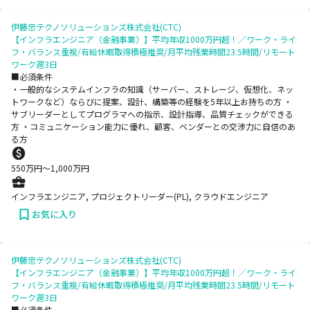
伊藤忠テクノソリューションズ株式会社(CTC)
【インフラエンジニア（金融事業）】平均年収1000万円超！／ワーク・ライ
フ・バランス重視/有給休暇取得積極推奨/月平均残業時間23.5時間/リモート
ワーク週3日
■必須条件
・一般的なシステムインフラの知識（サーバー、ストレージ、仮想化、ネッ
トワークなど）ならびに提案、設計、構築等の経験を5年以上お持ちの方 ・
サブリーダーとしてプログラマへの指示、設計指導、品質チェックができる
方 ・コミュニケーション能力に優れ、顧客、ベンダーとの交渉力に自信のあ
る方
550
万円〜
1,000
万円
インフラエンジニア, プロジェクトリーダー(PL), クラウドエンジニア
お気に入り
伊藤忠テクノソリューションズ株式会社(CTC)
【インフラエンジニア（金融事業）】平均年収1000万円超！／ワーク・ライ
フ・バランス重視/有給休暇取得積極推奨/月平均残業時間23.5時間/リモート
ワーク週3日
■必須条件