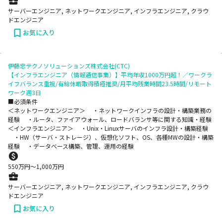
サーバーエンジニア, ネットワークエンジニア, インフラエンジニア, クラウ
ドエンジニア
お気に入り
伊藤忠テクノソリューションズ株式会社(CTC)
【インフラエンジニア（情報通信事業）】平均年収1000万円超！／ワークラ
イフバランス重視/有給休暇取得積極推奨/月平均残業時間23.5時間/リモート
ワーク週3日
■必須条件
＜ネットワークエンジニア＞ ・ネットワークインフラの設計・構築業務の
経験 ・ルータ、ファイアウォール、ロードバランサ等に関する知識・経験
＜インフラエンジニア＞ ・Unix・Linuxサーバのインフラ設計・構築経験
・HW（サーバ・ストレージ）、仮想化ソフト、OS、各種MWの設計・構築
経験 ・データベース構築、管理、運用の経験
550
万円〜
1,000
万円
サーバーエンジニア, ネットワークエンジニア, インフラエンジニア, クラウ
ドエンジニア
お気に入り