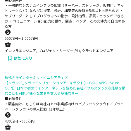
・一般的なシステムインフラの知識（サーバー、ストレージ、仮想化、ネッ
トワークなど）ならびに提案、設計、構築等の経験を5年以上お持ちの方 ・
サブリーダーとしてプログラマへの指示、設計指導、品質チェックができる
方 ・コミュニケーション能力に優れ、顧客、ベンダーとの交渉力に自信のあ
る方
550
万円〜
1,000
万円
インフラエンジニア, プロジェクトリーダー(PL), クラウドエンジニア
お気に入り
株式会社インターネットイニシアティブ
【クラウド_クラウドソリューションアーキテクト(IIJ GIO、AWS、Azure、
GCP)】日本で初めてインターネットを始めた会社／フルスタックな経験を積
むことも可能／様々な業界を支える多様なサー
■必須条件
・顧客向け、もしくは自社内での事業部向けのパブリッククラウド／プライ
ベートクラウドの導入経験（1年以上）
430
万円〜
900
万円