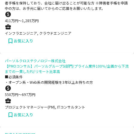
者手帳を保持しており、会社に届け出ることが可能な方 ※障害者手帳を申請
中の方は、お手元に届いてからのご応募をお願いいたします。
411
万円〜
1,285
万円
インフラエンジニア, クラウドエンジニア
お気に入り
パーソルクロステクノロジー株式会社
【PMOコンサル】パーソルグループSI部門/プライム案件100％/企画から下流
までの一貫したPJ/リモート比率高
■必須条件
・オープン系・Web系の開発経験を3年以上お持ちの方
550
万円〜
697
万円
プロジェクトマネージャー(PM), ITコンサルタント
お気に入り