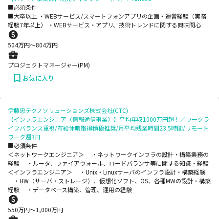
■必須条件
■大卒以上 ・WEBサービス/スマートフォンアプリの企画・運営経験（実務
経験7年以上） ・WEBサービス・アプリ、技術トレンドに関する興味関心
504
万円〜
804
万円
プロジェクトマネージャー(PM)
お気に入り
伊藤忠テクノソリューションズ株式会社(CTC)
【インフラエンジニア（情報通信事業）】平均年収1000万円超！／ワークラ
イフバランス重視/有給休暇取得積極推奨/月平均残業時間23.5時間/リモート
ワーク週3日
■必須条件
＜ネットワークエンジニア＞ ・ネットワークインフラの設計・構築業務の
経験 ・ルータ、ファイアウォール、ロードバランサ等に関する知識・経験
＜インフラエンジニア＞ ・Unix・Linuxサーバのインフラ設計・構築経験
・HW（サーバ・ストレージ）、仮想化ソフト、OS、各種MWの設計・構築
経験 ・データベース構築、管理、運用の経験
550
万円〜
1,000
万円