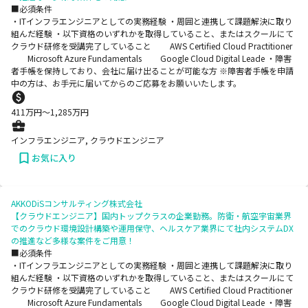
■必須条件
・ITインフラエンジニアとしての実務経験 ・周囲と連携して課題解決に取り
組んだ経験 ・以下資格のいずれかを取得していること、またはスクールにて
クラウド研修を受講完了していること AWS Certified Cloud Practitioner
Microsoft Azure Fundamentals Google Cloud Digital Leade ・障害
者手帳を保持しており、会社に届け出ることが可能な方 ※障害者手帳を申請
中の方は、お手元に届いてからのご応募をお願いいたします。
411
万円〜
1,285
万円
インフラエンジニア, クラウドエンジニア
お気に入り
AKKODiSコンサルティング株式会社
【クラウドエンジニア】国内トップクラスの企業勤務。防衛・航空宇宙業界
でのクラウド環境設計構築や運用保守、ヘルスケア業界にて社内システムDX
の推進など多様な案件をご用意！
■必須条件
・ITインフラエンジニアとしての実務経験 ・周囲と連携して課題解決に取り
組んだ経験 ・以下資格のいずれかを取得していること、またはスクールにて
クラウド研修を受講完了していること AWS Certified Cloud Practitioner
Microsoft Azure Fundamentals Google Cloud Digital Leade ・障害