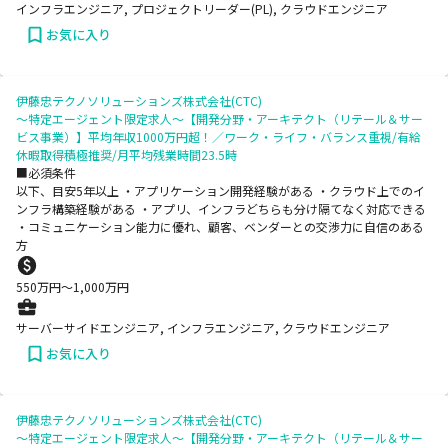
インフラエンジニア, プロジェクトリーダー(PL), クラウドエンジニア
お気に入り
伊藤忠テクノソリューションズ株式会社(CTC)
～特定エージェント限定求人～【開発分野・アーキテクト（リテール＆サー
ビス事業）】平均年収1000万円超！／ワーク・ライフ・バランス重視/有給
休暇取得積極推奨/月平均残業時間23.5時
■必須条件
以下、目安5年以上 ・アプリケーション開発経験がある ・クラウド上でのイ
ンフラ構築経験がある ・アプリ、インフラどちらも分け隔てなく対応できる
・コミュニケーション能力に優れ、顧客、ベンダーとの交渉力に自信のある
方
550
万円〜
1,000
万円
サーバーサイドエンジニア, インフラエンジニア, クラウドエンジニア
お気に入り
伊藤忠テクノソリューションズ株式会社(CTC)
～特定エージェント限定求人～【開発分野・アーキテクト（リテール＆サー