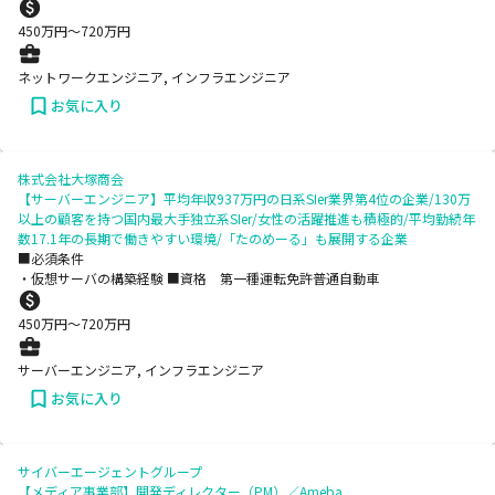
450
万円〜
720
万円
ネットワークエンジニア, インフラエンジニア
お気に入り
株式会社大塚商会
【サーバーエンジニア】平均年収937万円の日系SIer業界第4位の企業/130万
以上の顧客を持つ国内最大手独立系SIer/女性の活躍推進も積極的/平均勤続年
数17.1年の長期で働きやすい環境/「たのめーる」も展開する企業
■必須条件
・仮想サーバの構築経験 ■資格 第一種運転免許普通自動車
450
万円〜
720
万円
サーバーエンジニア, インフラエンジニア
お気に入り
サイバーエージェントグループ
【メディア事業部】開発ディレクター（PM）／Ameba