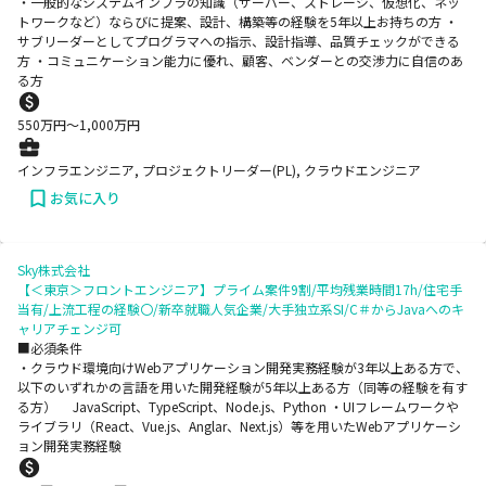
・一般的なシステムインフラの知識（サーバー、ストレージ、仮想化、ネッ
トワークなど）ならびに提案、設計、構築等の経験を5年以上お持ちの方 ・
サブリーダーとしてプログラマへの指示、設計指導、品質チェックができる
方 ・コミュニケーション能力に優れ、顧客、ベンダーとの交渉力に自信のあ
る方
550
万円〜
1,000
万円
インフラエンジニア, プロジェクトリーダー(PL), クラウドエンジニア
お気に入り
Sky株式会社
【＜東京＞フロントエンジニア】プライム案件9割/平均残業時間17h/住宅手
当有/上流工程の経験〇/新卒就職人気企業/大手独立系SI/C＃からJavaへのキ
ャリアチェンジ可
■必須条件
・クラウド環境向けWebアプリケーション開発実務経験が3年以上ある方で、
以下のいずれかの言語を用いた開発経験が5年以上ある方（同等の経験を有す
る方） JavaScript、TypeScript、Node.js、Python ・UIフレームワークや
ライブラリ（React、Vue.js、Anglar、Next.js）等を用いたWebアプリケーシ
ョン開発実務経験