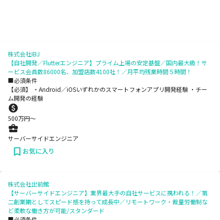
株式会社IBJ
【自社開発／Flutterエンジニア】プライム上場の安定基盤／国内最大級！サ
ービス会員数86000名、加盟店数4100社！／月平均残業時間５時間！
■必須条件
【必須】 ・Android／iOSいずれかのスマートフォンアプリ開発経験 ・チー
ム開発の経験
500
万円〜
サーバーサイドエンジニア
お気に入り
株式会社出前館
【サーバーサイドエンジニア】業界最大手の自社サービスに携われる！／第
二創業期としてスピード感を持って成長中／リモートワーク・裁量労働制な
ど柔軟な働き方が可能/スタンダード
■必須条件