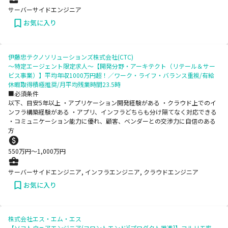
サーバーサイドエンジニア
お気に入り
伊藤忠テクノソリューションズ株式会社(CTC)
～特定エージェント限定求人～【開発分野・アーキテクト（リテール＆サー
ビス事業）】平均年収1000万円超！／ワーク・ライフ・バランス重視/有給
休暇取得積極推奨/月平均残業時間23.5時
■必須条件
以下、目安5年以上 ・アプリケーション開発経験がある ・クラウド上でのイ
ンフラ構築経験がある ・アプリ、インフラどちらも分け隔てなく対応できる
・コミュニケーション能力に優れ、顧客、ベンダーとの交渉力に自信のある
方
550
万円〜
1,000
万円
サーバーサイドエンジニア, インフラエンジニア, クラウドエンジニア
お気に入り
株式会社エス・エム・エス
【ソフトウェアエンジニア(フロントエンド)[プロダクト推進]】フルリモ率