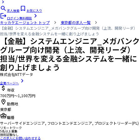
求人検索
お気に入り
ログイン
無料相談
キッカケエージェント
トップ
東京都の求人一覧
【金融】システムエンジニア_メガバンクグループ向け開発（上流、開発リーダ）
担当/世界を変える金融システムを一緒に創り上げましょう
【金融】システムエンジニア_メガバンク
グループ向け開発（上流、開発リーダ）
担当/世界を変える金融システムを一緒に
創り上げましょう
株式会社NTTデータ
企業ページへ
年収
700万円〜1,100万円
勤務地
東京都
職種
サーバーサイドエンジニア, フロントエンドエンジニア, プロジェクトリーダー(PL)
リモートワーク
5名以上募集
技術試験なし
この求人にお問い合わせする