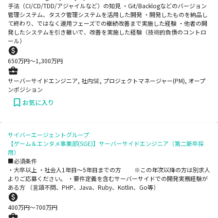
手法（CI/CD/TDD/アジャイルなど）の知見 ・Git/Backlogなどのバージョン
管理システム、タスク管理システムを活用した開発 ・開発したものを納品し
て終わり、ではなく運用フェーズでの継続改善まで実施した経験 ・他者の開
発したシステムを引き継いで、改善を実施した経験（技術的負債のコントロ
ール）
650
万円〜
1,300
万円
サーバーサイドエンジニア, 社内SE, プロジェクトマネージャー(PM), オープ
ンポジション
お気に入り
サイバーエージェントグループ
【ゲーム＆エンタメ事業部(SGE)】サーバーサイドエンジニア（第二新卒採
用）
■必須条件
・大卒以上 ・社会人1年目～5年目までの方 ※この年次以降の方は別求人
よりご応募ください。 ・要件定義を含むサーバーサイドでの開発実務経験が
ある方 （言語不問、PHP、Java、Ruby、Kotlin、Go等）
400
万円〜
700
万円