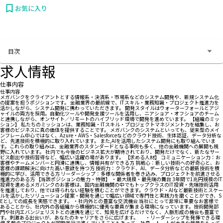
お気に入り
お問い合わせする
目次
求人情報
仕事内容
仕事内容
メガバンクをクライアントとする情報系・決済系・市場系などのシステム開発や、新規システム化
の提案を担うポジションです。 金融業界の最前線で、ITスキル・業務知識・プロジェクト推進力を
活かしながら、システム開発に携わっていただきます。 開発スタイルはウォーターフォールとアジ
ャイルの両方を採用。自動化ツールや開発支援ツールを活用し、ニアショア・オフショアのチーム
と連携しながら、オンサイト／リモートのハイブリッド環境で開発を進めています。 【組織のミッ
ション】 私たちのミッションは、業務知識・ITスキル・プロジェクトマネジメント力を結集し、お
客様のビジネスに真の価値を提供することです。 メガバンクのシステムといっても、従来型のメイ
ンフレーム中心ではなく、Azure・AWS・Salesforceなどのクラウド技術、生体認証、データ分析な
ど、先進技術を積極的に取り入れています。 また,AIを活用したシステム開発にも取り組んでいま
す。これらの取り組みは、金融業界のスタンダードとなる事例も多く、他の金融機関への展開も視
野に入れています。 社内でも今後のビジネス拡大が期待されており、開発だけでなく、新たなサー
ビス創出や技術習得など、幅広い活躍の場があります。 【求める人材】 コミュニケーション力：お
客様やチームメンバーと円滑に連携し、情報共有ができる方 挑戦心：新しい技術への好奇心と、お
客様の課題解決に向けた高い意欲を持つ方 技術力：クラウド、AI、データ分析などの最新技術を積
極的に学び、活用できる方 リーダーシップ：多様な関係者を巻き込み、プロジェクトを前進させる
推進力のある方 【当該ポジションの魅力・特徴】 ・最大規模・最先端の舞台 3年間で1兆円規模のIT
投資を進めるメガバンクのお客様は、国内金融機関の中でもトップクラスのIT投資・先端技術活用
を推進しており、他では得られない経験を積むことができます。クラウド・AIなど最新技術とスケー
ルを活かしたソリューション提案・開発を通じて幅広い領域で専門性と実践力を磨くことができ、S
Eとしての成長を実感できます。 ・社内外との豊富な交流機会 当社にとって非常に重要なお客様で
あることから、社内外の各組織から積極的に優秀な要員が集まる環境になっています。技術開発部
門や社内エバンジェリストとの連携を通じて、知見を広げるだけでなく、人脈形成の機会も豊富で
す。刺激ある出会いが、あなたのキャリアをさらに広げます。 ・リーダーシップを発揮できる環
境 多数のプロジェクトが同時並行で進んでいることもあって、社員一人一人が大きな裁量をもって