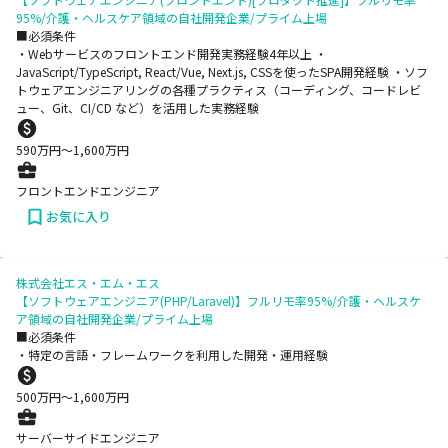
95%/介護・ヘルスケア領域の自社開発企業/プライム上場
■必須条件
・Webサービスのフロントエンド開発実務経験4年以上 ・
JavaScript/TypeScript, React/Vue, Next.js, CSSを使ったSPA開発経験 ・ソフ
トウェアエンジニアリングの各種プラクティス（コーディング、コードレビ
ュー、Git、CI/CD など）を活用した実務経験
590
万円〜
1,600
万円
フロントエンドエンジニア
お気に入り
株式会社エス・エム・エス
【ソフトウェアエンジニア(PHP/Laravel)】フルリモ率95%/介護・ヘルスケ
ア領域の自社開発企業/プライム上場
■必須条件
・特定の言語・フレームワークを利用した開発・運用経験
500
万円〜
1,600
万円
サーバーサイドエンジニア