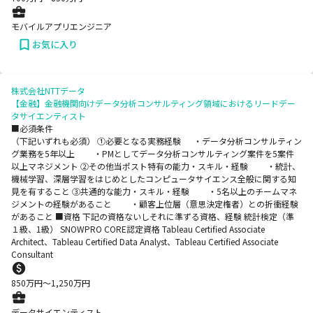
モバイルアプリエンジニア
お気に入り
株式会社NTTデータ
【金融】金融機関向けデータ分析コンサルティング領域におけるリードデー
タサイエンティスト
■必須条件
（下記いずれも必須） ①必要となる実務経験 ・データ分析コンサルティン
グ業務を5年以上 ・PMとしてデータ分析コンサルティング案件を5案件
以上マネジメント ②その他当ポスト特有の能力・スキル・経験 ・統計、
機械学習、深層学習をはじめとしたコンピュータサイエンス全般に関する知
見を有すること ③共通的な能力・スキル・経験 ・5名以上のチームマネ
ジメントの経験があること ・顧客上位層（意思決定権者）との折衝経験
があること ■資格 下記の資格ないしそれに準ずる資格、経験 統計検定（準
１級、1級） SNOWPRO CORE認定資格 Tableau Certified Associate
Architect、Tableau Certified Data Analyst、Tableau Certified Associate
Consultant
850
万円〜
1,250
万円
データサイエンティスト