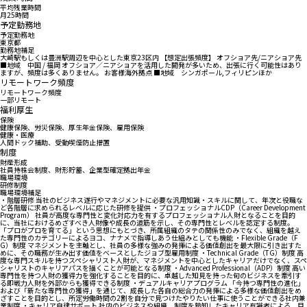
平均残業時間
月25時間
予定勤務地
予定勤務地
東京都
勤務地補足
大崎駅もしくは豊洲駅周辺を中心とした東京23区内 【想定出張頻度】 オフショア先/ニアショア先
■地域 中国 / 福岡 オフショア／ニアショアを活用した開発が多いため、出張に行く可能性はあり
ますが、頻度は多くありません。 お客様海外拠点 ■地域 シンガポール,フィリピンほか
リモートワーク頻度
リモートワーク頻度
一部リモート
福利厚生
保険
健康保険、労災保険、厚生年金保険、雇用保険
健康・医療
人間ドック補助、受動喫煙防止措置
制度
財産形成
社員持株会制度、財形貯蓄、企業型確定拠出年金
職場環境
研修制度
職場環境補足
・階層研修 当社のビジネス遂行やマネジメントに必要な汎用知識・スキルに関して、年次と役職な
ど各階層に求められるレベルに応じた研修を提供 ・プロフェッショナルCDP（Career Development
Program） 社員が高度な専門性と変化対応力を有するプロフェッショナル人財となることを目的
に、当社におけるめざすべき人財像や成長の道筋を示し、その専門性とレベルを認定する制度。
「プロがプロを育てる」という思想にもとづき、所属組織のタテの関係性のみでなく、組織を越え
た専門性のカテゴリーによるヨコ、ナナメで指導しあう仕組みとしても機能 ・Flexible Grade（F
G）制度 マネジメントを主軸とし、社員の多様な強みの発揮による価値創出を最大限に引き出すた
めに、その職務が生み出す価値をベースとしたジョブ型雇用制度 ・Technical Grade（TG）制度 高
度な専門スキルを持つスペシャリスト人財が、マネジメントを中心としたキャリアだけでなく、スペ
シャリストのキャリアパスを描くことが可能となる制度 ・Advanced Professional（ADP）制度 高い
専門性を持つ人財の獲得力を強化することを目的に、卓越した知見を持った旬のビジネスを牽引す
る即戦力人財を外部からも獲得できる制度 ・デュアルキャリアプログラム 「今持つ専門性の進化」
および「新たな専門性の獲得」を通じて、成長した各自の総合力の発揮による多様な価値創出をめ
ざすことを目的とし、所定労働時間の2割を自分で見つけたやりたい仕事に使うことができる社内兼
業制度 ・キャリア自律サポート 社内のビジネスや組織、制度を熟知したキャリア有識者による、目