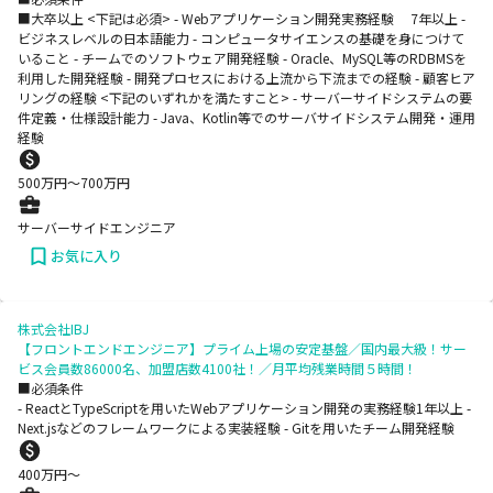
■大卒以上 <下記は必須> - Webアプリケーション開発実務経験 7年以上 -
ビジネスレベルの日本語能力 - コンピュータサイエンスの基礎を身につけて
いること - チームでのソフトウェア開発経験 - Oracle、MySQL等のRDBMSを
利用した開発経験 - 開発プロセスにおける上流から下流までの経験 - 顧客ヒア
リングの経験 <下記のいずれかを満たすこと> - サーバーサイドシステムの要
件定義・仕様設計能力 - Java、Kotlin等でのサーバサイドシステム開発・運用
経験
500
万円〜
700
万円
サーバーサイドエンジニア
お気に入り
株式会社IBJ
【フロントエンドエンジニア】プライム上場の安定基盤／国内最大級！サー
ビス会員数86000名、加盟店数4100社！／月平均残業時間５時間！
■必須条件
- ReactとTypeScriptを用いたWebアプリケーション開発の実務経験1年以上 -
Next.jsなどのフレームワークによる実装経験 - Gitを用いたチーム開発経験
400
万円〜