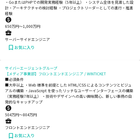
・GoまたはPHPでの開発実務経験（5年以上） ・システム全体を見渡した設
計・アーキテクチャの検討経験 ・プロジェクトリーダーとしての進行・推進
経験
650
万円〜
1,000
万円
サーバーサイドエンジニア
お気に入り
サイバーエージェントグループ
【メディア事業部】フロントエンドエンジニア / WINTICKET
■必須条件
■大卒以上 ・Web 標準を前提とした HTML/CSS によるコンテンツとビジュ
アルの構築 ・JavaScript を使ったリッチなユーザーインターフェースの構築
（実務経験7年以上） ・技術やデザインへの高い興味関心、新しい事柄の自
発的なキャッチアップ
504
万円〜
804
万円
フロントエンドエンジニア
お気に入り