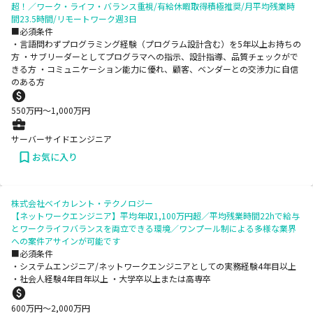
超！／ワーク・ライフ・バランス重視/有給休暇取得積極推奨/月平均残業時
間23.5時間/リモートワーク週3日
■必須条件
・言語問わずプログラミング経験（プログラム設計含む）を5年以上お持ちの
方 ・サブリーダーとしてプログラマへの指示、設計指導、品質チェックがで
きる方 ・コミュニケーション能力に優れ、顧客、ベンダーとの交渉力に自信
のある方
550
万円〜
1,000
万円
サーバーサイドエンジニア
お気に入り
株式会社ベイカレント・テクノロジー
【ネットワークエンジニア】平均年収1,100万円超／平均残業時間22hで給与
とワークライフバランスを両立できる環境／ワンプール制による多様な業界
への案件アサインが可能です
■必須条件
・システムエンジニア/ネットワークエンジニアとしての実務経験4年目以上
・社会人経験4年目年以上 ・大学卒以上または高専卒
600
万円〜
2,000
万円