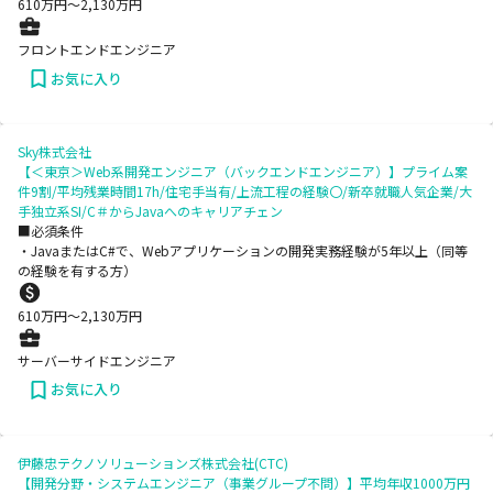
610
万円〜
2,130
万円
フロントエンドエンジニア
お気に入り
Sky株式会社
【＜東京＞Web系開発エンジニア（バックエンドエンジニア）】プライム案
件9割/平均残業時間17h/住宅手当有/上流工程の経験〇/新卒就職人気企業/大
手独立系SI/C＃からJavaへのキャリアチェン
■必須条件
・JavaまたはC#で、Webアプリケーションの開発実務経験が5年以上（同等
の経験を有する方）
610
万円〜
2,130
万円
サーバーサイドエンジニア
お気に入り
伊藤忠テクノソリューションズ株式会社(CTC)
【開発分野・システムエンジニア（事業グループ不問）】平均年収1000万円