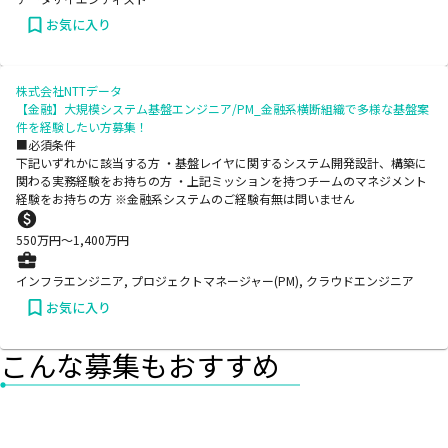
お気に入り
株式会社NTTデータ
【金融】大規模システム基盤エンジニア/PM_金融系横断組織で多様な基盤案
件を経験したい方募集！
■必須条件
下記いずれかに該当する方 ・基盤レイヤに関するシステム開発設計、構築に
関わる実務経験をお持ちの方 ・上記ミッションを持つチームのマネジメント
経験をお持ちの方 ※金融系システムのご経験有無は問いません
550
万円〜
1,400
万円
インフラエンジニア, プロジェクトマネージャー(PM), クラウドエンジニア
お気に入り
こんな募集もおすすめ