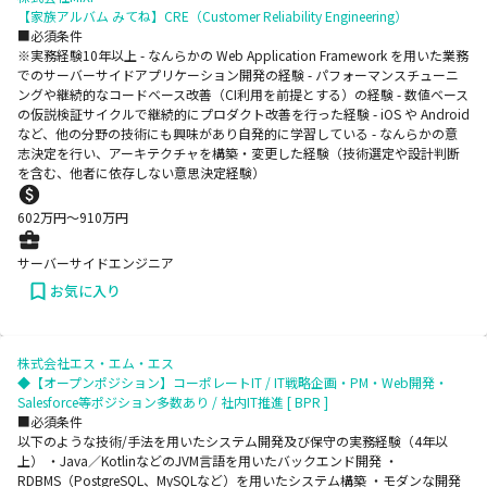
【家族アルバム みてね】CRE（Customer Reliability Engineering）
■必須条件
※実務経験10年以上 - なんらかの Web Application Framework を用いた業務
でのサーバーサイドアプリケーション開発の経験 - パフォーマンスチューニ
ングや継続的なコードベース改善（CI利用を前提とする）の経験 - 数値ベース
の仮説検証サイクルで継続的にプロダクト改善を行った経験 - iOS や Android
など、他の分野の技術にも興味があり自発的に学習している - なんらかの意
志決定を行い、アーキテクチャを構築・変更した経験（技術選定や設計判断
を含む、他者に依存しない意思決定経験）
602
万円〜
910
万円
サーバーサイドエンジニア
お気に入り
株式会社エス・エム・エス
◆【オープンポジション】コーポレートIT / IT戦略企画・PM・Web開発・
Salesforce等ポジション多数あり / 社内IT推進 [ BPR ]
■必須条件
以下のような技術/手法を用いたシステム開発及び保守の実務経験（4年以
上） ・Java／KotlinなどのJVM言語を用いたバックエンド開発 ・
RDBMS（PostgreSQL、MySQLなど）を用いたシステム構築 ・モダンな開発