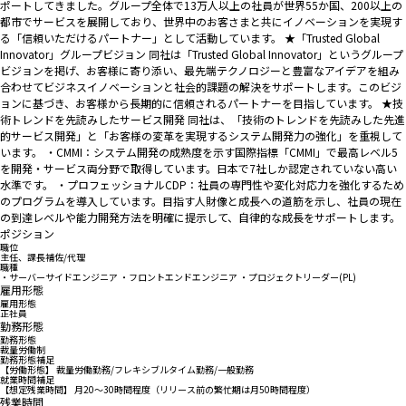
ポートしてきました。グループ全体で13万人以上の社員が世界55か国、200以上の
都市でサービスを展開しており、世界中のお客さまと共にイノベーションを実現す
る「信頼いただけるパートナー」として活動しています。 ★「Trusted Global
Innovator」グループビジョン 同社は「Trusted Global Innovator」というグループ
ビジョンを掲げ、お客様に寄り添い、最先端テクノロジーと豊富なアイデアを組み
合わせてビジネスイノベーションと社会的課題の解決をサポートします。このビジ
ョンに基づき、お客様から長期的に信頼されるパートナーを目指しています。 ★技
術トレンドを先読みしたサービス開発 同社は、「技術のトレンドを先読みした先進
的サービス開発」と「お客様の変革を実現するシステム開発力の強化」を重視して
います。 ・CMMI：システム開発の成熟度を示す国際指標「CMMI」で最高レベル5
を開発・サービス両分野で取得しています。日本で7社しか認定されていない高い
水準です。 ・プロフェッショナルCDP：社員の専門性や変化対応力を強化するため
のプログラムを導入しています。目指す人財像と成長への道筋を示し、社員の現在
の到達レベルや能力開発方法を明確に提示して、自律的な成長をサポートします。
ポジション
職位
主任、課長補佐/代理
職種
・サーバーサイドエンジニア ・フロントエンドエンジニア ・プロジェクトリーダー(PL)
雇用形態
雇用形態
正社員
勤務形態
勤務形態
裁量労働制
勤務形態補足
【労働形態】 裁量労働勤務/フレキシブルタイム勤務/一般勤務
就業時間補足
【想定残業時間】 月20～30時間程度（リリース前の繁忙期は月50時間程度）
残業時間