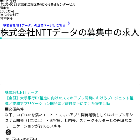
本社所在地
〒135-6033 東京都江東区豊洲3-3-3豊洲センタービル
資本金
1000万円
持ち株会制度
育休取得
「株式会社NTTデータ」の企業ページはこちら
株式会社NTTデータの募集中の求人
株式会社NTTデータ
【金融】大手銀行DX推進に向けたスマホアプリ開発におけるプロジェクト推
進／業務アプリケーション開発者／評価向上に向けた提案活動
■必須条件
以下、いずれかを満たすこと ・スマホアプリ開発経験もしくはオープン系シ
ステム開発（1年以上） ・お客様、社内等、ステークホルダーとの円滑なコ
ミニュケーションが行えるスキル
700
万円〜
850
万円