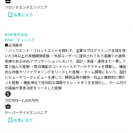
フロントエンドエンジニア
お気に入り
BASE株式会社
BASE エンジニア
■必須条件
・バックエンド・フロントエンドを問わず、主要なプログラミング言語を用
いた3年以上の実務開発経験 ・外部ユーザーに提供されており長期での運用
実績のあるWebアプリケーションにおいて、設計・実装・運用まで一貫して
取り組んだ経験 ・既存機能のコードベースやアーキテクチャを理解し、構造
的な改善やリファクタリングをリードした経験 ・チーム開発において、設計
レビューやコードレビューを通じて、開発品質の維持・向上に継続的に関わ
った経験 ・機能単位で技術的な課題やトレードオフを言語化し、チーム内で
の議論や意思決定をリードした経験
700
万円〜
1,000
万円
サーバーサイドエンジニア
お気に入り