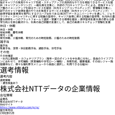
指すキャリアの発見やキャリア形成・ステップアップの具体的なやり方を相談できるサービスを提
供（キャリアメンタリング） 一般社員を対象に、外部のプロキャリアコーチによる、目指すキャリ
ア像のイメージアップを図るサービスを提供（社外キャリアコンサルティング） 管理職を対象に、
部下のキャリア自律支援のやり方を発見するサービスを提供（社外キャリアコンサルティング） ・
自律学習支援 教育を専門とするグループ会社である(株)NTTデータユニバーシティを通じて、ジェネ
ラリティ・スペシャリティに資する知識の習得や、キャリア自律に資する知識の習得等、社内外の豊
富な研修を一つのプラットフォームで選択・受講できる環境を提供 ・語学習得支援 社員の更なる語
学力向上を図る観点から、社員の自己研磨の支援として、自己の英語スキルチェック受験を支援
休日・休暇
休日・休暇
有給休暇、慶弔休暇
育児・介護
育児休暇、介護休暇、育児のための時短勤務、介護のための時短勤務
諸手当
諸手当
残業手当、深夜・休日勤務手当、通勤手当、住宅手当
その他
その他補足
・社内公募制度 ・カフェテリアプラン（毎年一定のポイントを全社員に付与し、各自のライフプラ
ンに合わせて、住宅補助（家賃補助や住宅ローン補助）、財産形成、健康増進、その他レジャー施
設優待など、様々な福利厚生メニューから自由に選択し、利用できる仕組み）
選考情報
選考内容
選考情報
・適性検査あり
株式会社NTTデータの企業情報
会社情報
企業名
株式会社NTTデータ
Webサイト
https://www.nttdata.com/jp/ja/
設立年月日
1988年05月