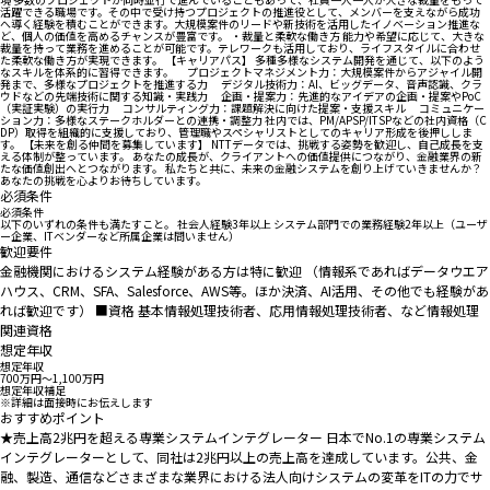
活躍できる職場です。その中で受け持つプロジェクトの推進役として、メンバーを支えながら成功
へ導く経験を積むことができます。大規模案件のリードや新技術を活用したイノベーション推進な
ど、個人の価値を高めるチャンスが豊富です。 ・裁量と柔軟な働き方 能力や希望に応じて、大きな
裁量を持って業務を進めることが可能です。テレワークも活用しており、ライフスタイルに合わせ
た柔軟な働き方が実現できます。 【キャリアパス】 多種多様なシステム開発を通じて、以下のよう
なスキルを体系的に習得できます。 プロジェクトマネジメント力：大規模案件からアジャイル開
発まで、多様なプロジェクトを推進する力 デジタル技術力：AI、ビッグデータ、音声認識、クラ
ウドなどの先端技術に関する知識・実践力 企画・提案力：先進的なアイデアの企画・提案やPoC
（実証実験）の実行力 コンサルティング力：課題解決に向けた提案・支援スキル コミュニケー
ション力：多様なステークホルダーとの連携・調整力 社内では、PM/APSP/ITSPなどの社内資格（C
DP）取得を組織的に支援しており、管理職やスペシャリストとしてのキャリア形成を後押ししま
す。 【未来を創る仲間を募集しています】 NTTデータでは、挑戦する姿勢を歓迎し、自己成長を支
える体制が整っています。 あなたの成長が、クライアントへの価値提供につながり、金融業界の新
たな価値創出へとつながります。 私たちと共に、未来の金融システムを創り上げていきませんか？
あなたの挑戦を心よりお待ちしています。
必須条件
必須条件
以下のいずれの条件も満たすこと。 社会人経験3年以上 システム部門での業務経験2年以上（ユーザ
ー企業、ITベンダーなど所属企業は問いません）
歓迎要件
金融機関におけるシステム経験がある方は特に歓迎 （情報系であればデータウエア
ハウス、CRM、SFA、Salesforce、AWS等。ほか決済、AI活用、その他でも経験があ
れば歓迎です） ■資格 基本情報処理技術者、応用情報処理技術者、など情報処理
関連資格
想定年収
想定年収
700万円〜1,100万円
想定年収補足
※詳細は面接時にお伝えします
おすすめポイント
★売上高2兆円を超える専業システムインテグレーター 日本でNo.1の専業システム
インテグレーターとして、同社は2兆円以上の売上高を達成しています。公共、金
融、製造、通信などさまざまな業界における法人向けシステムの変革をITの力でサ