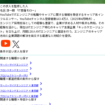
この求人を監修した人
毛呂 淳一朗 「IT菩薩モロー」
YouTubeでITエンジニアの転職やキャリアに関する情報を発信するキャリア系イン
フルエンサー。YouTubeチャンネル登録者数は3.4万人（2025年4月時点）。
エンジニア採用担当としての経験も豊富で、企業が求める人材や視点も熟知。その
経験を活かし、現在はITエンジニア特化のキャリア支援企業「キッカケエージェン
ト」を立ち上げ、月間120人のITエンジニアと面談を行う。エンジニアのキャリア
志向と企業課題の解決を両立する最適な人材紹介を提供。
条件が近い求人を探す
関連する職種から探す
サーバーサイドエンジニア
フロントエンドエンジニア
プロジェクトリーダー(PL)
職種×都道府県の条件から探す
サーバーサイドエンジニア × 東京都
フロントエンドエンジニア × 東京都
プロジェクトリーダー(PL) × 東京都
関連する職種×年収から探す