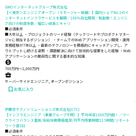
GMOインターネットグループ株式会社
【＜東京＞エンジニアオープン（マネージャー候補）】国内シェアNo.1のイ
ンターネットインフラサービスを展開／100％自社開発／転勤無！エンジニ
ア向けの制度多数／幅広い成長とキャリ
■必須条件
■大卒以上 ・プロジェクトのリード経験（テックリードやプロダクトマネー
ジャに相当するポジション） ・チームでのWebアプリケーション開発・運用
実務経験が7年以上 ・最新のテクノロジーを積極的にキャッチアップし、ア
ウトプットし続ける姿勢 ・課題解決に向けて技術的な提案をした経験 ・Web
アプリケーションの脆弱性に関する基本的な知識
700
万円〜
1,000
万円
サーバーサイドエンジニア, オープンポジション
お気に入り
伊藤忠テクノソリューションズ株式会社(CTC)
【インフラエンジニア（事業グループ不問）】平均年収1000万円超！／ワー
クライフバランス重視/有給休暇積極推奨/月平均残業時間23.5時間/リモート
ワーク週3日
■必須条件