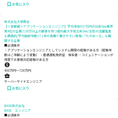
お気に入り
株式会社大塚商会
【＜首都圏＞アプリケーションエンジニア】平均年収937万円の日系SIer業界
第4位の企業/130万以上の顧客を持つ国内最大手独立系SIer/女性の活躍推進
も積極的/平均勤続年数17.1年の長期で働きやすい環境/「たのめーる」も展
開する企業
■必須条件
・アプリケーションエンジニアとしてシステム開発の経験がある方（経験年
数はご年齢により変動） ・普通運転免許証 保有者 ・コミュニケーションが
得意でお客様対応経験がある方
450
万円〜
720
万円
サーバーサイドエンジニア
お気に入り
BASE株式会社
BASE エンジニア
■必須条件