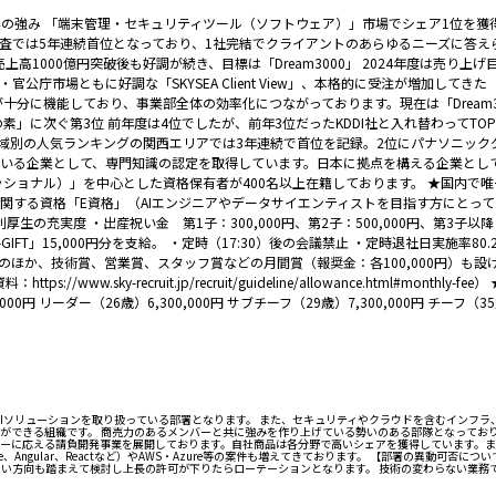
の強み 「端末管理・セキュリティツール（ソフトウェア）」市場でシェア1位を獲得したS
調査では5年連続首位となっており、1社完結でクライアントのあらゆるニーズに答えら
高1000億円突破後も好調が続き、目標は「Dream3000」 2024年度は売り上げ
公庁市場ともに好調な「SKYSEA Client View」、本格的に受注が増加して
に機能しており、事業部全体の効率化につながっております。現在は「Dream300
に次ぐ第3位 前年度は4位でしたが、前年3位だったKDDI社と入れ替わってTOP
域別の人気ランキングの関西エリアでは3年連続で首位を記録。2位にパナソニックグ
企業として、専門知識の認定を取得しています。日本に拠点を構える企業として初めて「A
l（プロフェッショナル）」を中心とした資格保有者が400名以上在籍しております。 ★国内
関する資格「E資格」（AIエンジニアやデータサイエンティストを目指す方にとっ
充実度 ・出産祝い金 第1子：300,000円、第2子：500,000円、第3子以降：
T」15,000円分を支給。 ・定時（17:30）後の会議禁止 ・定時退社日実施率80
000円）のほか、技術賞、営業賞、スタッフ賞などの月間賞（報奨金：各100,000円
sky-recruit.jp/recruit/guideline/allowance.html#month
円 リーダー（26歳）6,300,000円 サブチーフ（29歳）7,300,000円 チーフ（35歳
Iソリューションを取り扱っている部署となります。 また、セキュリティやクラウドを含むインフラ、
できる組織です。 商売力のあるメンバーと共に強みを作り上げている勢いのある部隊となっておりま
ーに応える請負開発事業を展開しております。自社商品は各分野で高いシェアを獲得しています。ま
Angular、Reactなど）やAWS・Azure等の案件も増えてきております。 【部署の異動可否
い方向も踏まえて検討し上長の許可が下りたらローテーションとなります。 技術の変わらない業務で