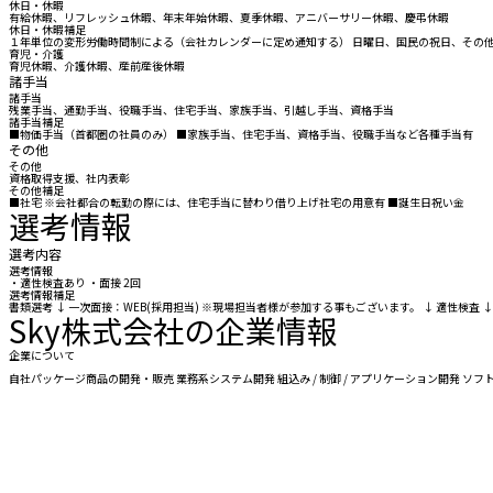
休日・休暇
有給休暇、リフレッシュ休暇、年末年始休暇、夏季休暇、アニバーサリー休暇、慶弔休暇
休日・休暇補足
１年単位の変形労働時間制による（会社カレンダーに定め通知する） 日曜日、国民の祝日、その
育児・介護
育児休暇、介護休暇、産前産後休暇
諸手当
諸手当
残業手当、通勤手当、役職手当、住宅手当、家族手当、引越し手当、資格手当
諸手当補足
■物価手当（首都圏の社員のみ） ■家族手当、住宅手当、資格手当、役職手当など各種手当有
その他
その他
資格取得支援、社内表彰
その他補足
■社宅 ※会社都合の転勤の際には、住宅手当に替わり借り上げ社宅の用意有 ■誕生日祝い金
選考情報
選考内容
選考情報
・適性検査あり ・面接 2回
選考情報補足
書類選考 ↓ 一次面接：WEB(採用担当) ※現場担当者様が参加する事もございます。 ↓ 適性検
Sky株式会社の企業情報
企業について
自社パッケージ商品の開発・販売 業務系システム開発 組込み / 制御 / アプリケーション開発 