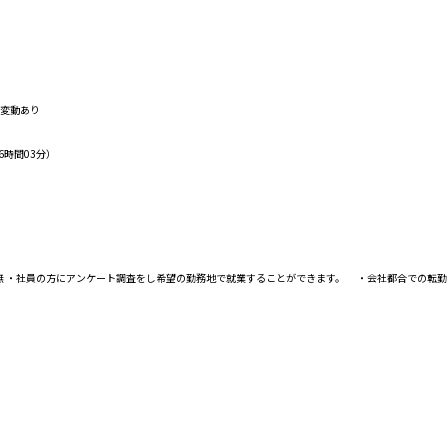
り変動あり
6時間03分）
無 ・社員の方にアンケート調査をし希望の勤務地で就業することができます。 ・会社都合での転