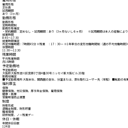
雇用形態
正社員
試用期間
あり（3ヶ月）
勤務形態
勤務形態
定時時間制
勤務形態補足
・契約期間：定めなし ・試用期間：あり（3ヶ月ないし６ヶ月） ※試用期間は本人の経験によ
就業時間
8:45〜17:30
就業時間補足
所定労働時間：7時間45分 ※残業 ：17：30ー ※1年単位の変形労働時間制（週の平均労働時間3
休憩時間
11:30〜12:30
残業時間
平均残業時間
月16時間
予定勤務地
予定勤務地
大阪府大阪市淀川区宮原3丁目4番30号ニッセイ新大阪ビル 20階
勤務地補足
■予定勤務場所 大阪本社、関西圏の支社、分室または、弊社取引ユーザー先（常駐） ■転勤の有
福利厚生
保険
健康保険、労災保険、厚生年金保険、雇用保険
健康・医療
受動喫煙防止措置
制度
財産形成
退職金制度、財形貯蓄
職場環境
研修制度、ノー残業デー
休日・休暇
年間休日日数
124日