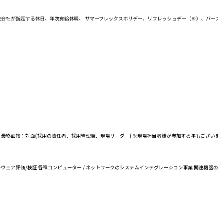
他会社が指定する休日、年次有給休暇、 サマーフレックスホリデー、リフレッシュデー（※）、バー
査 ↓ 最終面接：対面(採用の責任者、採用管理職、現場リーダー) ※現場担当者様が参加する事もござい
ソフトウェア評価/検証 各種コンピューター / ネットワークのシステムインテグレーション事業 関連