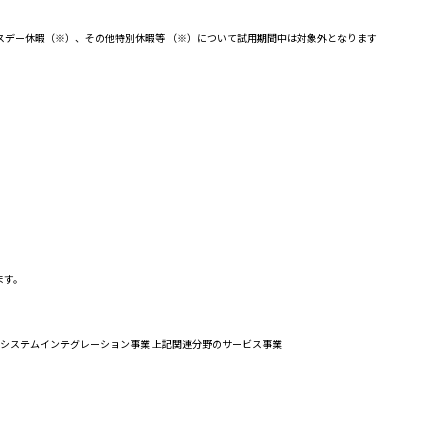
スデー休暇（※）、その他特別休暇等 （※）について試用期間中は対象外となります
ます。
機器のシステムインテグレーション事業 上記関連分野のサービス事業