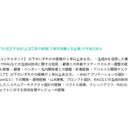
h/住宅手当有/上流工程の経験〇/新卒就職人気企業/大手独立系SI
ンコンサルタント】 以下のいずれかの経験が１年以上ある方。 ・生成AIを活用した
やRAGなどの生成AI技術に関する知見 ・顧客との共創やステークホルダー調整の経験
ント経験 ・顧客・ベンダー・社内関係者との調整・折衝経験 ・アジャイル開発やスク
 以下のいずれかの経験が１年以上ある方。 ・Webアプリケーションの設計・開発経験（フロ
rm、Azureなど）での開発・運用経験 ・LLM連携、プロンプト設計、RAGなどの生成A
したシステムアーキテクチャ設計の経験 ・ベクトル検索、ナレッジグラフ、RAGなどの
ジェクトに対する技術支援やレビューの経験