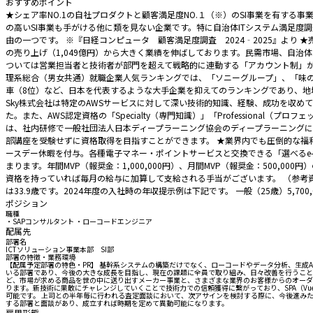
おすすめポイント
★シェア率NO.1の自社プロダクトと顧客満足度NO.１（※）のSI事業を有する事業
の高いSI事業も手がける他に類を見ない企業です。特に自治体ITシステム満足度
由の一つです。 ※『日経コンピュータ 顧客満足度調査 2024‐2025』より ★売上
の売り上げ（1,049億円）から大きく業績を伸ばしております。民需市場、自治体・官
ついては営業担当者と技術者が部門を超えて戦略的に連動する「アカウント制」が十分
理系総合（男女共通）就職企業人気ランキングでは、「ソニーグループ」、「味の素」
車（8位）など、日本を代表するような大手企業を抑えてのランキングであり、地
Sky株式会社は特定のAWSサービスに対して深い技術的知識、経験、成功を収めている
た。また、AWS認定資格の「Specialty（専門知識）」「Professiona
は、社内研修で一般社団法人日本ディープラーニング協会のディープラーニングに
部講座を受験せずに資格取得を目指すことができます。 ★業界内でも圧倒的な福利厚生の
ースデー休暇を付与。各種電子マネー・ポイントサービスと交換できる「選べるe-GIF
まります。年間MVP（報奨金：1,000,000円）、月間MVP（報奨金：500,
資格を持っていれば毎月の給与に加算して支給される手当がございます。 （参考資料：https://www.
は33.9歳です。2024年度の入社時の年収提示例は下記です。 一般（25歳）5,700,000
ポジション
職種
・SAPコンサルタント ・ローコードエンジニア
配属先
部署名
ICTソリューション事業本部 SI部
部署の特徴・業務環境
【配属予定部署の特色・PR】 基幹系システムの構築だけでなく、ローコードやデータ分析、生成A
いる部署であり、今後の大きな成長を目指し、現在の課題に全員で取り組み、日々改善を行うことが
ど、市場が求める商品を世の中に送り出すメーカー事業と、さまざまな業界のお客様からのオーダ
ります。新技術に果敢にチャレンジしていくことで技術力での信頼獲得に繋がっており、SPA（Vue、
可能です。 上司との半年毎に行われる査定面談において、次アサインを検討する際に、今後進みた
する部署と面談があり、成立すれば時期を定めて異動可能になります。
雇用形態