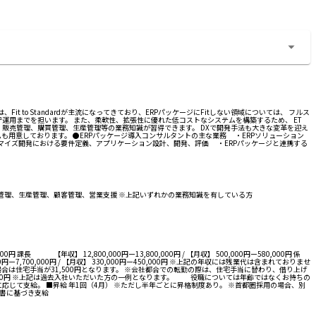
、Fit to Standardが主流になってきており、ERPパッケージにFitしない領域については、 フルス
用までを担います。 また、柔軟性、拡張性に優れた低コストなシステムを構築するため、 ET
務を通じて財務会計、販売管理、購買管理、生産管理等の業務知識が習得できます。 DXで開発手法も大きな変革を迎え
ログラムも用意しております。 ●ERPパッケージ導入コンサルタントの主な業務 ・ERPソリューション
マイズ開発における要件定義、アプリケーション設計、開発、評価 ・ERPパッケージと連携する
購買、在庫管理、生産管理、顧客管理、営業支援 ※上記いずれかの業務知識を有している方
0円 課長 【年収】 12,800,000円ー13,800,000円 / 【月収】 500,000円ー580,000円 係
0,000円ー7,700,000円 / 【月収】 330,000円ー450,000円 ※上記の年収には残業代は含まれておりませ
の場合は住宅手当が31,500円となります。 ※会社都合での転勤の際は、住宅手当に替わり、借り上げ
,250,000円 ※上記は過去入社いただいた方の一例となります。 役職については年齢ではなくお持ちの
業績に応じて支給。 ■昇給 年1回（4月） ※ただし半年ごとに昇格制度あり。 ※首都圏採用の場合、別
知書に基づき支給