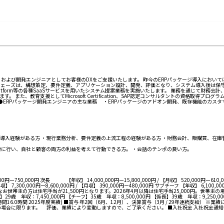
コンサルタント、および開発エンジニアとしてお客様のDXをご支援いたします。 昨今のERPパッケージ導入においては
ェーズは、構想策定、要件定義、アプリケーション設計、開発、評価となり、システム導入後は保守運
 Technology Platform等の各種SaaSサービスを用いたシステム提案業務を実施いたします。 業
、教育支援としてMicrosoft Certification、SAP認定コンサルタントの資格取得プ
ERPパッケージ開発エンジニアの主な業務 ・ERPパッケージのアドオン開発、既存機能のカスタ
A等のERPパッケージの導入経験がある方 ・現行業務分析、要件定義の上流工程の経験がある方 ・財務会計、販
滑に行い、自社と顧客の両方の利益を考えて行動できる方。 ・会話のテンポの良い方。
ー750,000円 次長 【年収】 14,000,000円ー15,800,000円 / 【月収】 520,000円ー610,00
 7,300,000円ー8,600,000円 / 【月収】 390,000円ー480,000円 サブチーフ 【年収】 6,10
お世帯主の方は住宅手当が21,500円となります。2026年4月以降は住宅手当25,000円。世帯主
 年収：7,450,000円 【チーフ】35歳 年収：8,500,000円 【係長】39歳 年収：9
.0時間 2025年度実績) ■賞与 年2回（6月、12月）、決算賞与（3月 / 29年連続支給） ※
等の場合に限ります。 評価、業績により変動しますので、ご了承ください。 ■入社祝金 入社祝金通