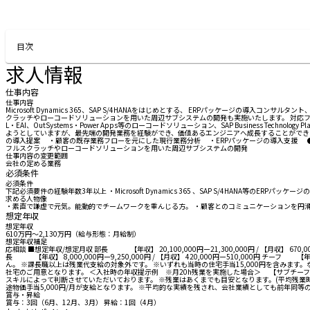
お問い合わせする
目次
求人情報
仕事内容
仕事内容
Microsoft Dynamics 365、SAP S/4HANAをはじめとする、 ERPパッケージの導入
クラッチやローコードソリューションを用いた周辺サブシステムの開発も実施いたします。 対応フ
L・EAI、OutSystems・Power Apps等のローコードソリューション、SAP Business
ようとしていますが、最先端の開発業務を経験ができ、価値あるエンジニアへ成長することができます。 また
の導入提案 ・顧客の既存業務フローを元にした現行業務分析 ・ERPパッケージの導入支援 ●
フルスクラッチやローコードソリューションを用いた周辺サブシステムの開発
仕事内容の変更範囲
会社の定める業務
必須条件
必須条件
下記必須要件の経験年数3年以上 ・Microsoft Dynamics 365 、SAP S/4HAN
求める人物像
・素直で謙虚で元気。能動的でチームワークを重んじる方。 ・顧客とのコミュニケーションを円
想定年収
想定年収
610万円〜2,130万円（給与形態：月給制）
想定年収補足
応相談 ■想定年収/想定月収 部長 【年収】 20,100,000円ー21,300,000円 / 【月収】 670,000円
長 【年収】 8,000,000円ー9,250,000円 / 【月収】 420,000円ー510,000円 チーフ 【年収】
ん。 ※課長職以上は残業代支給の対象外です。 ※いずれも当時の住宅手当15,000円を含みます。な
社宅のご用意となります。 ＜入社時の年収提示例 ※月20h残業を実施した場合＞ 【サブチーフ】29歳
スキルによって判断させていただいております。 ※残業はあくまでも目安となります。(平均残業時間16
途物価手当5,000円/月が支給となります。 ※平均的な実績を残され、会社業績としても前年同
賞与・昇給
賞与：3回（6月、12月、3月） 昇給：1回（4月）