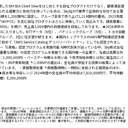
KYSEA Client Viewをはじめとする自社プロダクトだけでなく、顧客満足度
れる提案力と技術力を持っている点は、Sky社がIT業界で圧倒的な存在である理
目標を1,200億円に設定し、グループ全体で売り上げ1,214億円の着地。2023年度
きた「SKYPCE」を含む自社プロダクトはさらに伸長していく見込みです。請負事業に
0」を掲げ、売上高3,000億円の目標達成を目指しております。 ★2026年卒の
3に入りました。NTTデータ（6位）、パナソニックグループ（5位）、トヨタ自動
ループ、3位に任天堂が続きます。 ★国内トップクラスのAWS専門知識認定多数
WS Service Catalog デリバリーパートナー」としても認定されまし
で唯一「E資格」認定プログラムを実施可能 AI時代到来が迫っている中、Sky株式会社
て重要な資格）の認定プログラムを実施できる国内唯一の企業で、社員は高額な外
1,000,000円 ・バースデー休暇＆お祝い金 ┗年次有給休暇とは別に誕生日にバ
.2％ ・MVP表彰制度 ┗このMVPの選出は、全社員が参加する投票の結果によって決
）も設けています。 ・資格取得支援 ┗資格取得時に一時的に支給される報奨金のほか、
ly-fee） ★高水準な年収レンジ 2024年度の全社員の平均年収は7,810,000円で、平均年齢
）8,300,000円
統合ID管理ソリューションなど、お客様のDX推進をご支援しております。 会社としても注力して
す。 ・Skyの特徴： 事業領域は大きく2つに分かれており、情報セキュリティ分野や教育分野な
た、請負開発では大手製造メーカーからの1次請け案件が大半で、数億円規模の大型案件が多くあ
について】 汎用的なスキルがある方は半年/1年～1年半くらいでの案件が収束フェーズの時に案件異動は
3年経過するとFA（フリーエージェント制）権が発生し、人財部の働きかけ(上司を介さず)で希望