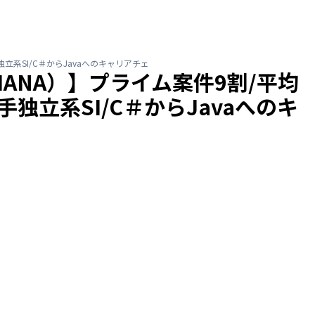
立系SI/C＃からJavaへのキャリアチェ
HANA）】プライム案件9割/平均
独立系SI/C＃からJavaへのキ