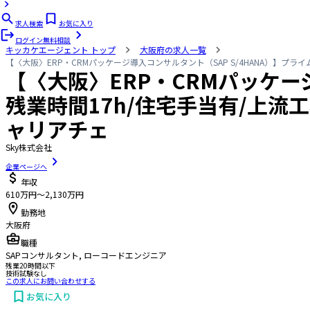
求人検索
お気に入り
ログイン
無料相談
キッカケエージェント
トップ
大阪府の求人一覧
【〈大阪〉ERP・CRMパッケージ導入コンサルタント（SAP S/4HANA）】プラ
【〈大阪〉ERP・CRMパッケージ
残業時間17h/住宅手当有/上流工
ャリアチェ
Sky株式会社
企業ページへ
年収
610万円〜2,130万円
勤務地
大阪府
職種
SAPコンサルタント, ローコードエンジニア
残業20時間以下
技術試験なし
この求人にお問い合わせする
お気に入り