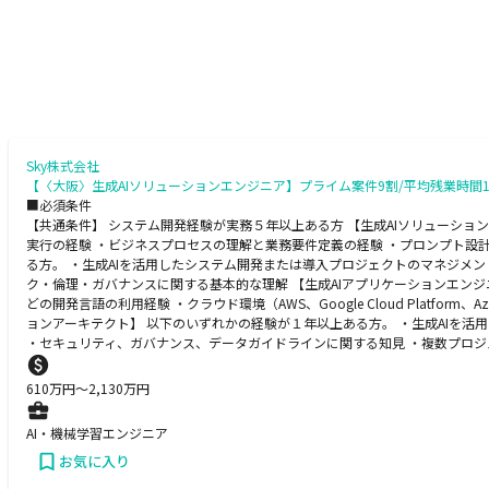
Sky株式会社
【〈大阪〉生成AIソリューションエンジニア】プライム案件9割/平均残業時間17
■必須条件
【共通条件】 システム開発経験が実務５年以上ある方 【生成AIソリューショ
実行の経験 ・ビジネスプロセスの理解と業務要件定義の経験 ・プロンプト設計
る方。 ・生成AIを活用したシステム開発または導入プロジェクトのマネジメ
ク・倫理・ガバナンスに関する基本的な理解 【生成AIアプリケーションエンジニア】
どの開発言語の利用経験 ・クラウド環境（AWS、Google Cloud Platfo
ョンアーキテクト】 以下のいずれかの経験が１年以上ある方。 ・生成AIを活用
・セキュリティ、ガバナンス、データガイドラインに関する知見 ・複数プロ
610
万円〜
2,130
万円
AI・機械学習エンジニア
お気に入り