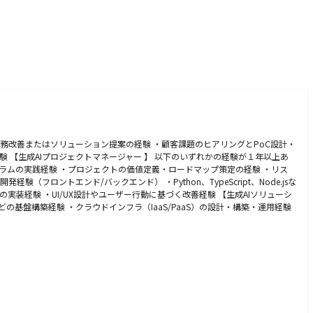
業務改善またはソリューション提案の経験 ・顧客課題のヒアリングとPoC設計・
 【生成AIプロジェクトマネージャー 】 以下のいずれかの経験が１年以上あ
ラムの実践経験 ・プロジェクトの価値定義・ロードマップ策定の経験 ・リス
ントエンド/バックエンド） ・Python、TypeScript、Node.jsな
I技術の実装経験 ・UI/UX設計やユーザー行動に基づく改善経験 【生成AIソリューシ
基盤構築経験 ・クラウドインフラ（IaaS/PaaS）の設計・構築・運用経験