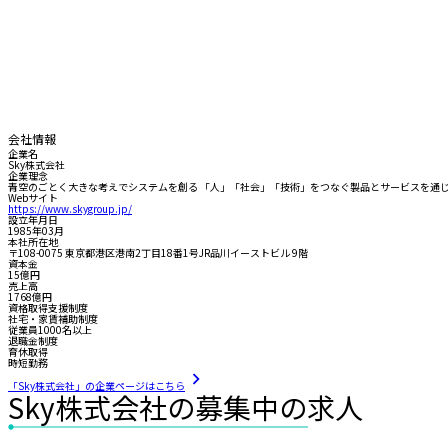
会社情報
企業名
Sky株式会社
企業理念
青空のごとく大きな考えでシステムを創る 「人」「社会」「技術」をつなぐ製品とサービスを通
Webサイト
https://www.skygroup.jp/
設立年月日
1985年03月
本社所在地
〒108-0075 東京都港区港南2丁目18番1号JR品川イーストビル 9階
資本金
15億円
売上高
1768億円
資格取得支援制度
社宅・家賃補助制度
従業員1000名以上
退職金制度
育休取得
時短勤務
「Sky株式会社」の企業ページはこちら
Sky株式会社の募集中の求人