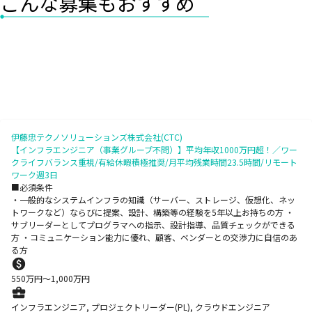
こんな募集もおすすめ
伊藤忠テクノソリューションズ株式会社(CTC)
【インフラエンジニア（事業グループ不問）】平均年収1000万円超！／ワー
クライフバランス重視/有給休暇積極推奨/月平均残業時間23.5時間/リモート
ワーク週3日
■必須条件
・一般的なシステムインフラの知識（サーバー、ストレージ、仮想化、ネッ
トワークなど）ならびに提案、設計、構築等の経験を5年以上お持ちの方 ・
サブリーダーとしてプログラマへの指示、設計指導、品質チェックができる
方 ・コミュニケーション能力に優れ、顧客、ベンダーとの交渉力に自信のあ
る方
550
万円〜
1,000
万円
インフラエンジニア, プロジェクトリーダー(PL), クラウドエンジニア