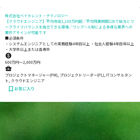
株式会社ベイカレント・テクノロジー
【クラウドエンジニア】平均年収1,100万円超／平均残業時間22hで給与とワ
ークライフバランスを両立できる環境／ワンプール制による多様な業界への
案件アサインが可能です
■必須条件
・システムエンジニアとしての実務経験4年目以上 ・社会人経験4年目年以上
・大学卒以上または高専卒
600
万円〜
2,000
万円
プロジェクトマネージャー(PM), プロジェクトリーダー(PL), ITコンサルタン
ト, クラウドエンジニア
お気に入り