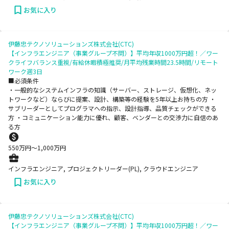
お気に入り
伊藤忠テクノソリューションズ株式会社(CTC)
【インフラエンジニア（事業グループ不問）】平均年収1000万円超！／ワー
クライフバランス重視/有給休暇積極推奨/月平均残業時間23.5時間/リモート
ワーク週3日
■必須条件
・一般的なシステムインフラの知識（サーバー、ストレージ、仮想化、ネッ
トワークなど）ならびに提案、設計、構築等の経験を5年以上お持ちの方 ・
サブリーダーとしてプログラマへの指示、設計指導、品質チェックができる
方 ・コミュニケーション能力に優れ、顧客、ベンダーとの交渉力に自信のあ
る方
550
万円〜
1,000
万円
インフラエンジニア, プロジェクトリーダー(PL), クラウドエンジニア
お気に入り
伊藤忠テクノソリューションズ株式会社(CTC)
【インフラエンジニア（事業グループ不問）】平均年収1000万円超！／ワー