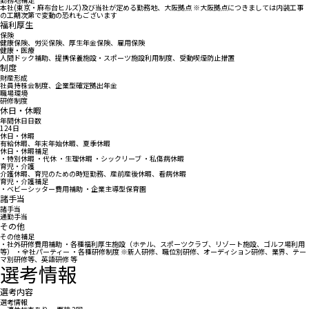
本社(東京・麻布台ヒルズ)及び当社が定める勤務地、大阪拠点 ※大阪拠点につきましては内装工事
の工期次第で変動の恐れもございます
福利厚生
保険
健康保険、労災保険、厚生年金保険、雇用保険
健康・医療
人間ドック補助、提携保養施設・スポーツ施設利用制度、受動喫煙防止措置
制度
財産形成
社員持株会制度、企業型確定拠出年金
職場環境
研修制度
休日・休暇
年間休日日数
124日
休日・休暇
有給休暇、年末年始休暇、夏季休暇
休日・休暇補足
・特別休暇 ・代休 ・生理休暇 ・シックリーブ ・私傷病休暇
育児・介護
介護休暇、育児のための時短勤務、産前産後休暇、看病休暇
育児・介護補足
・ベビーシッター費用補助 ・企業主導型保育園
諸手当
諸手当
通勤手当
その他
その他補足
・社外研修費用補助 ・各種福利厚生施設（ホテル、スポーツクラブ、リゾート施設、ゴルフ場利用
等） ・全社パーティー ・各種研修制度 ※新人研修、職位別研修、オーディション研修、業界、テー
マ別研修等、英語研修 等
選考情報
選考内容
選考情報