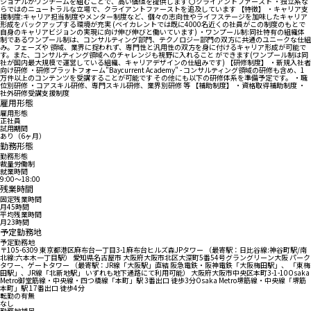
ショナルがワンチームを組むことで、高い価値を提供します 〇クライアントファースト ・独立系な
らではのニュートラルな立場で、クライアントファーストを追及しています 【特徴】 ・キャリア支
援制度:キャリア担当制度やメンター制度など、個々の志向性やライフステージを加味したキャリア
形成をバックアップする環境が充実 (ベイカレントでは既に4000名近くの社員がこの制度のもとで
自身のキャリアビジョンの実現に向け伸び伸びと働いています) ・ワンプール制:同社特有の組織体
制であるワンプール制は、コンサルティング部門、テクノロジー部門の双方に共通のユニークな仕組
み。フェーズや 領域、業界に捉われず、専門性と汎用性の双方を身に付けるキャリア形成が可能で
す。また、コンサルティング領域へのチャレンジも視野に入れること ができます(ワンプール制は同
社が国内最大規模で運営している組織、キャリアデザインの仕組みです) 【研修制度】 ・新規入社者
向け研修 ・研修プラットフォーム"Baycurrent Academy" - コンサルティング領域の研修も含め、1
万件以上のコンテンツを受講することが可能です その他にも以下の研修体系を準備予定です。 ・職
位別研修 ・コアスキル研修、専門スキル研修、業界別研修 等 【補助制度】 ・資格取得補助制度 ・
社外研修受講支援制度
雇用形態
雇用形態
正社員
試用期間
あり（6ヶ月）
勤務形態
勤務形態
裁量労働制
就業時間
9:00〜18:00
残業時間
固定残業時間
月45時間
平均残業時間
月23時間
予定勤務地
予定勤務地
〒105-6309 東京都港区麻布台一丁目3-1麻布台ヒルズ森JPタワー （最寄駅：日比谷線:神谷町駅/南
北線:六本木一丁目駅） 愛知県名古屋市 大阪府大阪市北区大深町5番54号グラングリーン大阪 パーク
タワー、ゲートタワー （最寄駅：JR線「大阪駅」直結 阪急電鉄・阪神電鉄「大阪梅田駅」、 「東梅
田駅」、JR線「北新地駅」 いずれも地下通路にて利用可能） 大阪府大阪市中央区本町3-1-10Osaka
Metro御堂筋線・中央線・四つ橋線「本町」駅 3番出口 徒歩3分Osaka Metro堺筋線・中央線「堺筋
本町」駅 17番出口 徒歩4分
転勤の有無
なし
勤務地補足