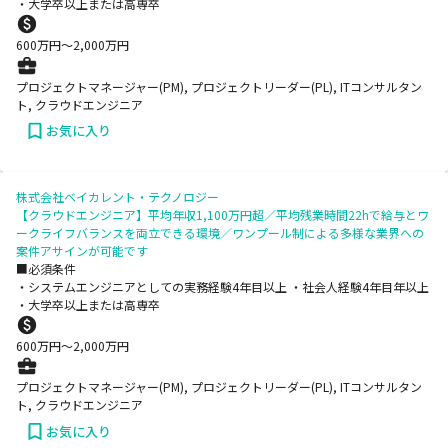
・大学卒以上または高専卒
600
万円〜
2,000
万円
プロジェクトマネージャー(PM), プロジェクトリーダー(PL), ITコンサルタン
ト, クラウドエンジニア
お気に入り
株式会社ベイカレント・テクノロジー
【クラウドエンジニア】平均年収1,100万円超／平均残業時間22hで給与とワ
ークライフバランスを両立できる環境／ワンプール制による多様な業界への
案件アサインが可能です
■必須条件
・システムエンジニアとしての実務経験4年目以上 ・社会人経験4年目年以上
・大学卒以上または高専卒
600
万円〜
2,000
万円
プロジェクトマネージャー(PM), プロジェクトリーダー(PL), ITコンサルタン
ト, クラウドエンジニア
お気に入り