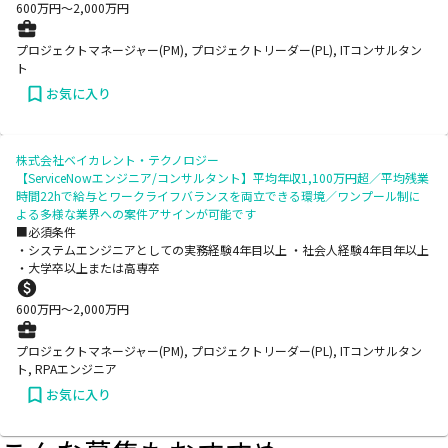
600
万円〜
2,000
万円
プロジェクトマネージャー(PM), プロジェクトリーダー(PL), ITコンサルタン
ト
お気に入り
株式会社ベイカレント・テクノロジー
【ServiceNowエンジニア/コンサルタント】平均年収1,100万円超／平均残業
時間22hで給与とワークライフバランスを両立できる環境／ワンプール制に
よる多様な業界への案件アサインが可能です
■必須条件
・システムエンジニアとしての実務経験4年目以上 ・社会人経験4年目年以上
・大学卒以上または高専卒
600
万円〜
2,000
万円
プロジェクトマネージャー(PM), プロジェクトリーダー(PL), ITコンサルタン
ト, RPAエンジニア
お気に入り