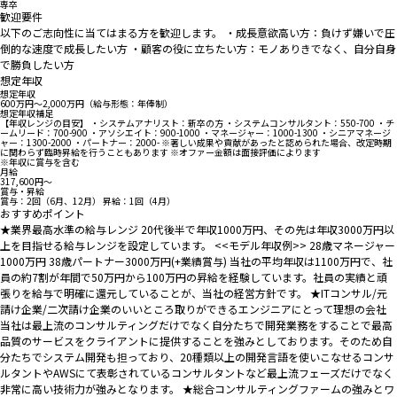
専卒
歓迎要件
以下のご志向性に当てはまる方を歓迎します。 ・成長意欲高い方：負けず嫌いで圧
倒的な速度で成長したい方 ・顧客の役に立ちたい方：モノありきでなく、自分自身
で勝負したい方
想定年収
想定年収
600万円〜2,000万円（給与形態：年俸制）
想定年収補足
【年収レンジの目安】 ・システムアナリスト：新卒の方 ・システムコンサルタント：550-700 ・チ
ームリード：700-900 ・アソシエイト：900-1000 ・マネージャー：1000-1300 ・シニアマネージ
ャー：1300-2000 ・パートナー：2000- ※著しい成果や貢献があったと認められた場合、改定時期
に関わらず臨時昇給を行うこともあります ※オファー金額は面接評価によります
※年収に賞与を含む
月給
317,600円〜
賞与・昇給
賞与：2回（6月、12月） 昇給：1回（4月）
おすすめポイント
★業界最高水準の給与レンジ 20代後半で年収1000万円、その先は年収3000万円以
上を目指せる給与レンジを設定しています。 <<モデル年収例>> 28歳マネージャー
1000万円 38歳パートナー3000万円(+業績賞与) 当社の平均年収は1100万円で、社
員の約7割が年間で50万円から100万円の昇給を経験しています。社員の実績と頑
張りを給与で明確に還元していることが、当社の経営方針です。 ★ITコンサル/元
請け企業/二次請け企業のいいところ取りができるエンジニアにとって理想の会社
当社は最上流のコンサルティングだけでなく自分たちで開発業務をすることで最高
品質のサービスをクライアントに提供することを強みとしております。そのため自
分たちでシステム開発も担っており、20種類以上の開発言語を使いこなせるコンサ
ルタントやAWSにて表彰されているコンサルタントなど最上流フェーズだけでなく
非常に高い技術力が強みとなります。 ★総合コンサルティングファームの強みとワ