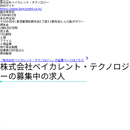
株式会社ベイカレント・テクノロジー
Webサイト
https://www.baycurrent.co.jp/
設立年月日
1998年03月
本社所在地
〒106-0041 東京都港区麻布台1丁目3-1麻布台ヒルズ森JPタワー
資本金
2億8200万円
売上高
761億円
上場
プライム
上場企業
持ち株会制度
従業員1000名以上
育休取得
「株式会社ベイカレント・テクノロジー」の企業ページはこちら
株式会社ベイカレント・テクノロジ
ーの募集中の求人