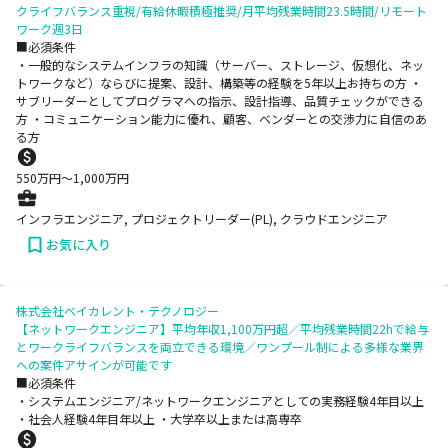
クライフバランス重視/有給休暇積極推奨/月平均残業時間23.5時間/リモート
ワーク週3日
■必須条件
・一般的なシステムインフラの知識（サーバー、ストレージ、仮想化、ネッ
トワークなど）ならびに提案、設計、構築等の経験を5年以上お持ちの方 ・
サブリーダーとしてプログラマへの指示、設計指導、品質チェックができる
方 ・コミュニケーション能力に優れ、顧客、ベンダーとの交渉力に自信のあ
る方
550
万円〜
1,000
万円
インフラエンジニア, プロジェクトリーダー(PL), クラウドエンジニア
お気に入り
株式会社ベイカレント・テクノロジー
【ネットワークエンジニア】平均年収1,100万円超／平均残業時間22hで給与
とワークライフバランスを両立できる環境／ワンプール制による多様な業界
への案件アサインが可能です
■必須条件
・システムエンジニア/ネットワークエンジニアとしての実務経験4年目以上
・社会人経験4年目年以上 ・大学卒以上または高専卒