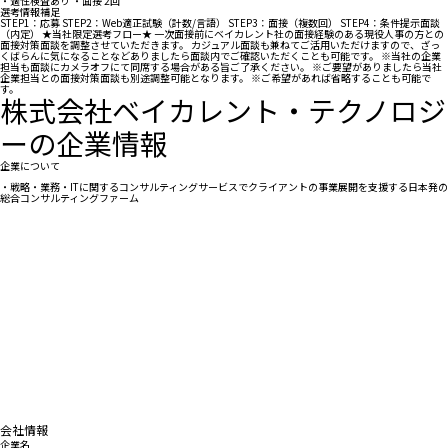
・適性検査あり ・面接 2回
選考情報補足
STEP1：応募 STEP2：Web適正試験（計数/言語） STEP3：面接（複数回） STEP4：条件提示面談
（内定） ★当社限定選考フロー★ 一次面接前にベイカレント社の面接経験のある現役人事の方との
面接対策面談を調整させていただきます。 カジュアル面談も兼ねてご活用いただけますので、ざっ
くばらんに気になることなどありましたら面談内でご確認いただくことも可能です。 ※当社の企業
担当も面談にカメラオフにて同席する場合がある旨ご了承ください。 ※ご要望がありましたら当社
企業担当との面接対策面談も別途調整可能となります。 ※ご希望があれば省略することも可能で
す。
株式会社ベイカレント・テクノロジ
ーの企業情報
企業について
・戦略・業務・ITに関するコンサルティングサービスでクライアントの事業展開を支援する日本発の
総合コンサルティングファーム
会社情報
企業名