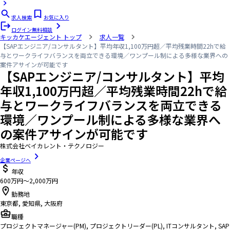
求人検索
お気に入り
ログイン
無料相談
キッカケエージェント
トップ
求人一覧
【SAPエンジニア/コンサルタント】平均年収1,100万円超／平均残業時間22hで給
与とワークライフバランスを両立できる環境／ワンプール制による多様な業界への
案件アサインが可能です
【SAPエンジニア/コンサルタント】平均
年収1,100万円超／平均残業時間22hで給
与とワークライフバランスを両立できる
環境／ワンプール制による多様な業界へ
の案件アサインが可能です
株式会社ベイカレント・テクノロジー
企業ページへ
年収
600万円〜2,000万円
勤務地
東京都, 愛知県, 大阪府
職種
プロジェクトマネージャー(PM), プロジェクトリーダー(PL), ITコンサルタント, SAP