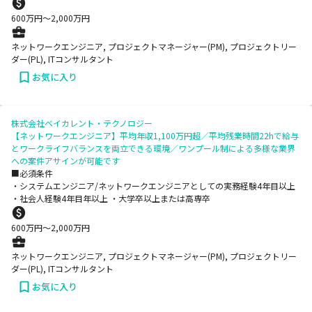
600
万円〜
2,000
万円
ネットワークエンジニア, プロジェクトマネージャー(PM), プロジェクトリー
ダー(PL), ITコンサルタント
お気に入り
株式会社ベイカレント・テクノロジー
【ネットワークエンジニア】平均年収1,100万円超／平均残業時間22hで給与
とワークライフバランスを両立できる環境／ワンプール制による多様な業界
への案件アサインが可能です
■必須条件
・システムエンジニア/ネットワークエンジニアとしての実務経験4年目以上
・社会人経験4年目年以上 ・大学卒以上または高専卒
600
万円〜
2,000
万円
ネットワークエンジニア, プロジェクトマネージャー(PM), プロジェクトリー
ダー(PL), ITコンサルタント
お気に入り