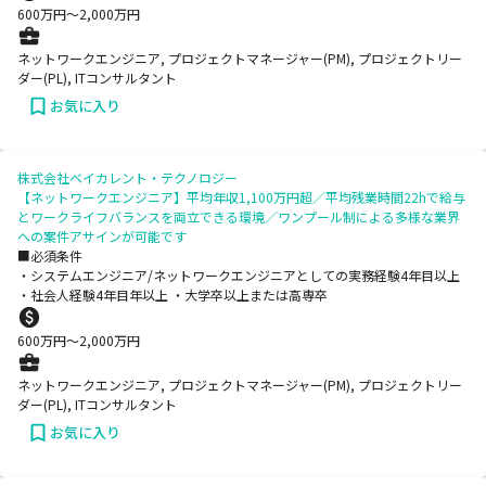
600
万円〜
2,000
万円
ネットワークエンジニア, プロジェクトマネージャー(PM), プロジェクトリー
ダー(PL), ITコンサルタント
お気に入り
株式会社ベイカレント・テクノロジー
【ネットワークエンジニア】平均年収1,100万円超／平均残業時間22hで給与
とワークライフバランスを両立できる環境／ワンプール制による多様な業界
への案件アサインが可能です
■必須条件
・システムエンジニア/ネットワークエンジニアとしての実務経験4年目以上
・社会人経験4年目年以上 ・大学卒以上または高専卒
600
万円〜
2,000
万円
ネットワークエンジニア, プロジェクトマネージャー(PM), プロジェクトリー
ダー(PL), ITコンサルタント
お気に入り