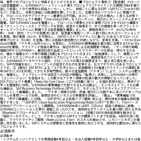
域、業界でのプロジェクトに参画することができます。 ■プロジェクト事例 ①【製造業】グローバ
ル経営基盤統一。S/4HANAグリーンフィールド導入プロジェクト [クライアントの課題] M&Aを繰り
返して成長してきた世界的な部品メーカー。しかし、地域ごとに異なるERP（SAP ECC, Oracle EBS
など）が乱立し、決算の連結には数週間を要していました。在庫状況もリアルタイムに把握でき
ず、グローバルでのサプライチェーン最適化は不可能。まさに「サイロ化の極み」と言える状態で
した。 [DXプロジェクト概要] 「One Global ERP」をスローガンに、現行のレガシーシステムを全て
廃棄。SAP S/4HANA Cloudを基盤とし、グローバルで標準化された業務プロセスをゼロから構築す
る「グリーンフィールド」アプローチを採択。経営から現場まで、全ての情報を単一のプラットフ
ォームでリアルタイムに把握できる経営基盤を構築しました。 業務改革のリード（As-Is/To-Be分
析）: 北米・欧州・アジアの各拠点に赴き、経営層や業務リーダーと数十回にわたるワークショップ
を実施。現行業務（As-Is）を可視化し、SAPのベストプラクティスに基づいたあるべきグローバル
標準プロセス（To-Be）を定義。時には各国の抵抗勢力と対峙しながら、変革を主導。 ・Fit-to-Stan
dardの徹底: 「アドオンは作らない」を原則に、S/4HANAの標準機能を最大限に活用するFit-to-Sta
ndardを徹底。クライアント独自の要件は、後述のBTPによる拡張開発で吸収。 ・データ移行戦略:
複数ERPからS/4HANAへ、勘定科目や品目コードといったマスターデータを統合・移行するため
の、極めて複雑なデータ移行戦略 [役割] 本プロジェクトのまさに「総指揮官」として、業務コンサ
ルタントとITコンサルタントの両面からプロジェクトをリード。業務改革のファシリテーションか
ら、S/4HANAのアーキテクチャ設計、グローバルでの導入計画策定まで、超上流工程を担いまし
た。SAPの知識を核に、クライアントの経営そのものを変革する、壮大でやりがいのあるプロジェク
トです。 ②【商社】SAP BTPによる「コアを汚さない」拡張開発とDX推進 [クライアントの課題] 長
年SAP ECC 6.0を利用してきた大手専門商社。数々の追加開発（アドオン）により、システムは肥大
化・複雑化し、アップグレードや法改正への対応が困難な「塩漬け」状態に。S/44HANAへの移行
（コンバージョン）を目指すも、この膨大なアドオン資産の処遇が最大の障壁となっていました。
[DXプロジェクト概要] 「Keep the Core Clean（コアは綺麗に保つ）」を設計思想の核に、既存アド
オンを徹底的に分析。S/4HANAの標準機能で代替できるものは廃止し、ビジネス上どうしても必要
な機能は、SAP Business Technology Platform (BTP)上で、モダンなクラウドネイティブアプリケー
ションとして再構築しました。 ・アドオン資産の分析・評価: 現行ECCの数千本に及ぶアドオンプロ
グラムを専用ツールで分析。使用状況やビジネス上の重要度を評価し、「廃止」「標準機能で代
替」「BTPで再構築」に分類。 ・SAP BTPによる拡張アプリ開発: 例えば、商社特有の複雑な契約管
理アドオンを、**SAP BTP, Cloud Application Programming Model (CAP)**を用いて、Fioriベース
のWebアプリケーションとして再開発。S/44HANA本体とはAPI（OData）経由で疎結合に連携。 ・
S/4HANAコンバージョンの実行: 身軽になったECCを、技術的なダウンタイムを最小限に抑える手法
（Bluefieldアプローチなど）でS/4HANAへコンバージョン。 [役割] SAPの技術的負債を解決する
「技術アーキテクト」として、アドオン分析からBTP上での開発リードまでを担当。ABAPの深い知
識と、クラウドネイティブ開発（Node.js/Java, Fiori）のスキルを融合させ、レガシーとモダンの橋
渡し役を担いました。SAPシステムの俊敏性と拡張性を劇的に向上させる、技術的な面白みに満ちた
プロジェクトです。
必須条件
必須条件
・システムエンジニアとしての実務経験4年目以上 ・社会人経験4年目年以上 ・大学卒以上または高