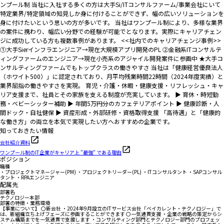
ンプール制 当社に入社する多くの方は大手Si/ITコンサルファーム/事業会社にいて
特定業界/特定領域の知見しか身に付けることができず、幅の広いソリューションを
身に付けたいという思いの方が多いです。 当社はワンプール制により、多様な業界
の案件に携わり、幅広い分野での経験が可能でとなります。実際にキャリアチェン
ジに成功している方も複数事例があります。 <<社内でのキャリアチェンジ事例>>
①大手Sierインフラエンジニア→現在大規模アプリ開発のPL ②金融系ITコンサルテ
ィングファームのエンジニア→現在小売系のアジャイル開発案件に参画中 ★大手コ
ンサルティングファームでもトップクラスの働きやすさ 当社は「健康経営優良法人
（ホワイト500）」に認定されており、月平均残業時間22時間（2024年度実績）と
業界屈指の働きやすさを実現。 育児・介護・休暇・健康支援・リフレッシュ・キャ
リア支援まで、社員とその家族を支える制度が充実しています。 ▶ 育休・時短勤
務・ベビーシッター補助 ▶ 年間5万円分のカフェテリアポイント ▶ 健康診断・人
間ドック・自社健保 ▶ 資産形成・外部研修・資格取得支援 「高待遇」と「健康的
な働き方」の両立を本気で実現したい方へおすすめの企業です。
知っておきたい情報
会社紹介資料
ワンプール制のIT企業がキャリア上 "最強" である理由
ポジション
職種
・プロジェクトマネージャー(PM) ・プロジェクトリーダー(PL) ・ITコンサルタント ・SAPコンサル
タント ・RPAエンジニア
配属先
部署名
テクノロジー本部
部署の特徴・業務環境
【事業について】 〇新会社 ・2024年9月設立のITサービス会社「ベイカレント・テクノロジー」で
は、新組織立ち上げフェーズに参画することができます 〇一気通貫支援 ・企業の戦略の策定からシ
ステム構築までを一気通貫で支援します ・コンサルティング部門とテクノロジー部門のプロフェッ