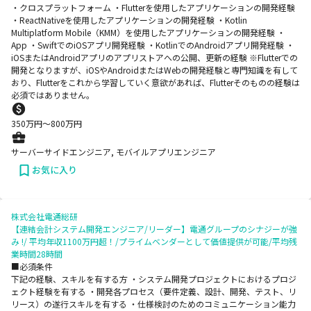
・クロスプラットフォーム ・Flutterを使用したアプリケーションの開発経験
・ReactNativeを使用したアプリケーションの開発経験 ・Kotlin
Multiplatform Mobile（KMM）を使用したアプリケーションの開発経験 ・
App ・SwiftでのiOSアプリ開発経験 ・KotlinでのAndroidアプリ開発経験 ・
iOSまたはAndroidアプリのアプリストアへの公開、更新の経験 ※Flutterでの
開発となりますが、iOSやAndroidまたはWebの開発経験と専門知識を有して
おり、Flutterをこれから学習していく意欲があれば、Flutterそのものの経験は
必須ではありません。
350
万円〜
800
万円
サーバーサイドエンジニア, モバイルアプリエンジニア
お気に入り
株式会社電通総研
【連結会計システム開発エンジニア/リーダー】電通グループのシナジーが強
み !/ 平均年収1100万円超！/プライムベンダーとして価値提供が可能/平均残
業時間28時間
■必須条件
下記の経験、スキルを有する方 ・システム開発プロジェクトにおけるプロジ
ェクト経験を有する ・開発各プロセス（要件定義、設計、開発、テスト、リ
リース）の遂行スキルを有する ・仕様検討のためのコミュニケーション能力