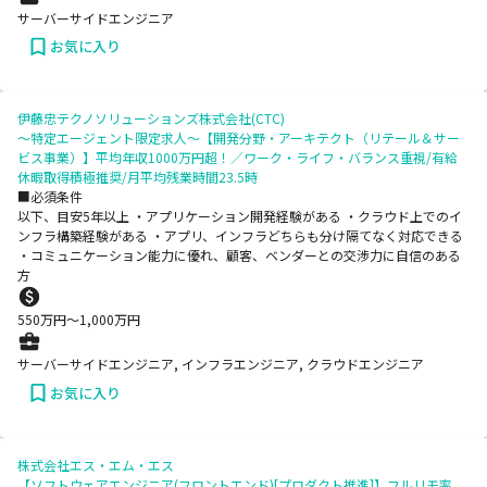
サーバーサイドエンジニア
お気に入り
伊藤忠テクノソリューションズ株式会社(CTC)
～特定エージェント限定求人～【開発分野・アーキテクト（リテール＆サー
ビス事業）】平均年収1000万円超！／ワーク・ライフ・バランス重視/有給
休暇取得積極推奨/月平均残業時間23.5時
■必須条件
以下、目安5年以上 ・アプリケーション開発経験がある ・クラウド上でのイ
ンフラ構築経験がある ・アプリ、インフラどちらも分け隔てなく対応できる
・コミュニケーション能力に優れ、顧客、ベンダーとの交渉力に自信のある
方
550
万円〜
1,000
万円
サーバーサイドエンジニア, インフラエンジニア, クラウドエンジニア
お気に入り
株式会社エス・エム・エス
【ソフトウェアエンジニア(フロントエンド)[プロダクト推進]】フルリモ率