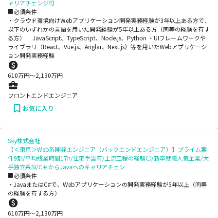
ャリアチェンジ可
■必須条件
・クラウド環境向けWebアプリケーション開発実務経験が3年以上ある方で、
以下のいずれかの言語を用いた開発経験が5年以上ある方（同等の経験を有す
る方） JavaScript、TypeScript、Node.js、Python ・UIフレームワークや
ライブラリ（React、Vue.js、Anglar、Next.js）等を用いたWebアプリケーシ
ョン開発実務経験
610
万円〜
2,130
万円
フロントエンドエンジニア
お気に入り
Sky株式会社
【＜東京＞Web系開発エンジニア（バックエンドエンジニア）】プライム案
件9割/平均残業時間17h/住宅手当有/上流工程の経験〇/新卒就職人気企業/大
手独立系SI/C＃からJavaへのキャリアチェン
■必須条件
・JavaまたはC#で、Webアプリケーションの開発実務経験が5年以上（同等
の経験を有する方）
610
万円〜
2,130
万円