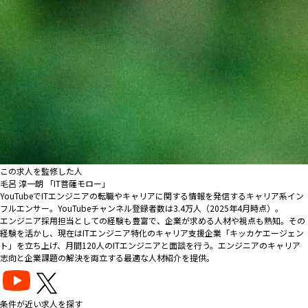
この求人を監修した人
毛呂 淳一朗 「IT菩薩モロー」
YouTubeでITエンジニアの転職やキャリアに関する情報を発信するキャリア系イン
フルエンサー。YouTubeチャンネル登録者数は3.4万人（2025年4月時点）。
エンジニア採用担当としての経験も豊富で、企業が求める人材や視点も熟知。その
経験を活かし、現在はITエンジニア特化のキャリア支援企業「キッカケエージェン
ト」を立ち上げ、月間120人のITエンジニアと面談を行う。エンジニアのキャリア
志向と企業課題の解決を両立する最適な人材紹介を提供。
条件が近い求人を探す