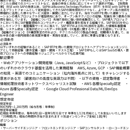
機会がある。 ・将来的にマネジメントスキルを学びプロジェクトリーダーとしてのキャリアや、テ
クニカル領域でのスペシャリストなど、自身の特性と志向に応じてキャリア選択が可能。 【採用背
景】 RISE with SAPの発表以来、SAP社はBusiness Technlogy Platform（BTP）をRISE with SAPを支
えるプラットフォームとして従来提供してきたSAPの固有技術だけでなく、よりオープン系の技術を
積極的に活用した様々なサービス提供・展開に注力しています。 当社ではBTPを用いた最新ソリュ
ーションの導入プロジェクトが増加傾向にあり、オープン系テクノロジの経験、知識を持つ要員の採
用を強化しています。 【組織について】 先端IT技術に強い技術者集団として、SAP導入プロジェク
トにおいて主にSAP基盤領域のコンサルティング・構築支援を担当する組織です。SAP BASISを中心
としたインフラ・基盤構築サービスに加えて、SAP BTPおよびAI/ML技術を活用した情報系基盤構
築、システム統合・拡張対応といったデータ利活用・DX推進に関するサービスを提供しています。
【組織のビジョン】 DX構想策定のPJおよび、テクニカルのECO製品の検証、初期導入を通して、会
社全体の数十億円規模の新規案件獲得・実施を促進していく、非常に重要な部署となります。
必須条件
必須条件
以下いずれかの経験があること ・SAP BTPを用いた開発プロジェクトへアプリケーションエンジニ
アとして参画経験（要件定義・設計・開発・テスト工程） ・SAP ERPもしくはSAP SaaSの導入・更
改プロジェクトへの参画経験 ※ジュニアレベルからでも応募可能
歓迎要件
・Webアプリケーション開発経験（Java, JavaScriptなど） ・プロジェクトで以下
のいずれかのクラウド基盤を活用した業務経験 AWS, Azure, GCP ・SAP機能概要
の知見 ・英語でのコミュニケーション（社内海外拠点に対して）をチャレンジする
意思がある方 （顧客向けの高度な英語力は不問） ・以下の資格・認定取得者 ・
情報処理技術者ネットワークスペシャリスト試験 ・AWS 各種Specialty認定 ・
Azure 各種Specialty認定 ・Google Cloud Professional Data/ML/DevOps
Engineer
想定年収
想定年収
900万円〜1,200万円（給与形態：年俸制）
想定年収補足
応相談 年俸年度は、毎年6月1日～翌年5月31日です 年俸を1/12を月給としてお支払いいたします
「35時間/月」相当の時間外手当が含まれます ※別途インセンティブ支給(１回/年)
ポジション
職種
・サーバーサイドエンジニア ・フロントエンドエンジニア ・SAPコンサルタント ・ローコードエン