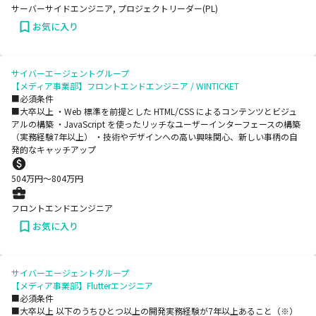
サーバーサイドエンジニア, プロジェクトリーダー(PL)
お気に入り
サイバーエージェントグループ
【メディア事業部】フロントエンドエンジニア / WINTICKET
■必須条件
■大卒以上 ・Web 標準を前提とした HTML/CSS によるコンテンツとビジュ
アルの構築 ・JavaScript を使ったリッチなユーザーインターフェースの構築
（実務経験7年以上） ・技術やデザインへの高い興味関心、新しい事柄の自
発的なキャッチアップ
504
万円〜
804
万円
フロントエンドエンジニア
お気に入り
サイバーエージェントグループ
【メディア事業部】Flutterエンジニア
■必須条件
■大卒以上 以下のうちひとつ以上の開発実務経験が7年以上あること（※）