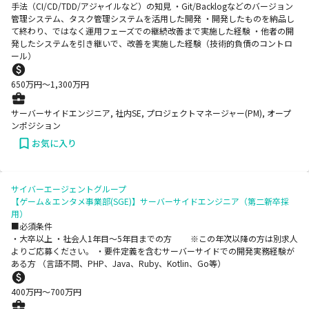
手法（CI/CD/TDD/アジャイルなど）の知見 ・Git/Backlogなどのバージョン
管理システム、タスク管理システムを活用した開発 ・開発したものを納品し
て終わり、ではなく運用フェーズでの継続改善まで実施した経験 ・他者の開
発したシステムを引き継いで、改善を実施した経験（技術的負債のコントロ
ール）
650
万円〜
1,300
万円
サーバーサイドエンジニア, 社内SE, プロジェクトマネージャー(PM), オープ
ンポジション
お気に入り
サイバーエージェントグループ
【ゲーム＆エンタメ事業部(SGE)】サーバーサイドエンジニア（第二新卒採
用）
■必須条件
・大卒以上 ・社会人1年目～5年目までの方 ※この年次以降の方は別求人
よりご応募ください。 ・要件定義を含むサーバーサイドでの開発実務経験が
ある方 （言語不問、PHP、Java、Ruby、Kotlin、Go等）
400
万円〜
700
万円