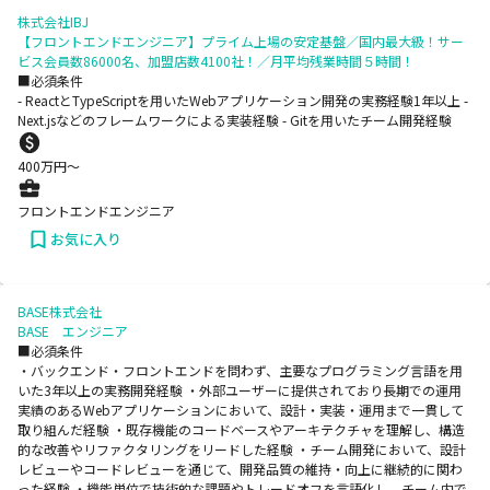
株式会社IBJ
【フロントエンドエンジニア】プライム上場の安定基盤／国内最大級！サー
ビス会員数86000名、加盟店数4100社！／月平均残業時間５時間！
■必須条件
- ReactとTypeScriptを用いたWebアプリケーション開発の実務経験1年以上 -
Next.jsなどのフレームワークによる実装経験 - Gitを用いたチーム開発経験
400
万円〜
フロントエンドエンジニア
お気に入り
BASE株式会社
BASE エンジニア
■必須条件
・バックエンド・フロントエンドを問わず、主要なプログラミング言語を用
いた3年以上の実務開発経験 ・外部ユーザーに提供されており長期での運用
実績のあるWebアプリケーションにおいて、設計・実装・運用まで一貫して
取り組んだ経験 ・既存機能のコードベースやアーキテクチャを理解し、構造
的な改善やリファクタリングをリードした経験 ・チーム開発において、設計
レビューやコードレビューを通じて、開発品質の維持・向上に継続的に関わ
った経験 ・機能単位で技術的な課題やトレードオフを言語化し、チーム内で