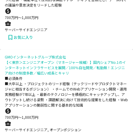
の議論や意思決定をリードした経験
700
万円〜
1,000
万円
サーバーサイドエンジニア
お気に入り
GMOインターネットグループ株式会社
【＜東京＞エンジニアオープン（マネージャー候補）】国内シェアNo.1のイ
ンターネットインフラサービスを展開／100％自社開発／転勤無！エンジニ
ア向けの制度多数／幅広い成長とキャリ
■必須条件
■大卒以上 ・プロジェクトのリード経験（テックリードやプロダクトマネー
ジャに相当するポジション） ・チームでのWebアプリケーション開発・運用
実務経験が7年以上 ・最新のテクノロジーを積極的にキャッチアップし、ア
ウトプットし続ける姿勢 ・課題解決に向けて技術的な提案をした経験 ・Web
アプリケーションの脆弱性に関する基本的な知識
700
万円〜
1,000
万円
サーバーサイドエンジニア, オープンポジション