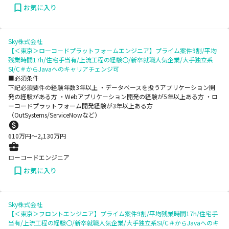
お気に入り
Sky株式会社
【＜東京＞ローコードプラットフォームエンジニア】プライム案件9割/平均
残業時間17h/住宅手当有/上流工程の経験〇/新卒就職人気企業/大手独立系
SI/C＃からJavaへのキャリアチェンジ可
■必須条件
下記必須要件の経験年数3年以上 ・データベースを扱うアプリケーション開
発の経験がある方 ・Webアプリケーション開発の経験が5年以上ある方 ・ロ
ーコードプラットフォーム開発経験が3年以上ある方
（OutSystems/ServiceNowなど）
610
万円〜
2,130
万円
ローコードエンジニア
お気に入り
Sky株式会社
【＜東京＞フロントエンジニア】プライム案件9割/平均残業時間17h/住宅手
当有/上流工程の経験〇/新卒就職人気企業/大手独立系SI/C＃からJavaへのキ