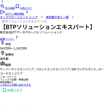
求人検索
お気に入り
ログイン
無料相談
キッカケエージェント
トップ
東京都の求人一覧
【BTPソリューションエキスパート】
【BTPソリューションエキスパート】
株式会社NTTデータグローバルソリューションズ
企業ページへ
年収
900万円〜1,200万円
勤務地
東京都
職種
サーバーサイドエンジニア, フロントエンドエンジニア, SAPコンサルタント, ロー
コードエンジニア
リモートワーク
フレックス出勤・時差出勤
技術試験なし
この求人にお問い合わせする
お気に入り