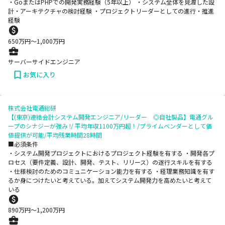
・GoまたはPHPでの開発実務経験（5年以上） ・システム全体を見渡した設
計・アーキテクチャの検討経験 ・プロジェクトリーダーとしての進行・推進
経験
650
万円〜
1,000
万円
サーバーサイドエンジニア
お気に入り
株式会社電通総研
【(東京)連結会計システム開発エンジニア/リーダー ◎自社製品】電通グル
ープのシナジーが強み !/ 平均年収1100万円超！/プライムベンダーとして価
値提供が可能/平均残業時間28時間
■必須条件
・システム開発プロジェクトにおけるプロジェクト経験を有する ・開発各プ
ロセス（要件定義、設計、開発、テスト、リリース）の遂行スキルを有する
・仕様検討のためのコミュニケーション能力を有する ・経理業務知識を有す
るか身につけたいと考えている。加えてシステム開発力を高めたいと考えて
いる
890
万円〜
1,200
万円