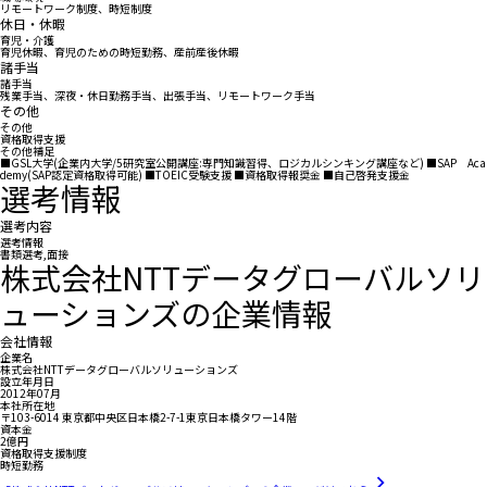
リモートワーク制度、時短制度
休日・休暇
育児・介護
育児休暇、育児のための時短勤務、産前産後休暇
諸手当
諸手当
残業手当、深夜・休日勤務手当、出張手当、リモートワーク手当
その他
その他
資格取得支援
その他補足
■GSL大学(企業内大学/5研究室公開講座:専門知識習得、ロジカルシンキング講座など) ■SAP Aca
demy(SAP認定資格取得可能) ■TOEIC受験支援 ■資格取得報奨金 ■自己啓発支援金
選考情報
選考内容
選考情報
書類選考,面接
株式会社NTTデータグローバルソリ
ューションズの企業情報
会社情報
企業名
株式会社NTTデータグローバルソリューションズ
設立年月日
2012年07月
本社所在地
〒103-6014 東京都中央区日本橋2-7-1東京日本橋タワー14階
資本金
2億円
資格取得支援制度
時短勤務