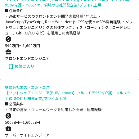
95%/介護・ヘルスケア領域の自社開発企業/プライム上場
■必須条件
・Webサービスのフロントエンド開発実務経験4年以上 ・
JavaScript/TypeScript, React/Vue, Next.js, CSSを使ったSPA開発経験 ・ソフ
トウェアエンジニアリングの各種プラクティス（コーディング、コードレビ
ュー、Git、CI/CD など）を活用した実務経験
590
万円〜
1,600
万円
フロントエンドエンジニア
お気に入り
株式会社エス・エム・エス
【ソフトウェアエンジニア(PHP/Laravel)】フルリモ率95%/介護・ヘルスケ
ア領域の自社開発企業/プライム上場
■必須条件
・特定の言語・フレームワークを利用した開発・運用経験
500
万円〜
1,600
万円
サーバーサイドエンジニア