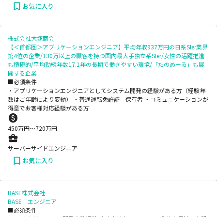
お気に入り
株式会社大塚商会
【＜首都圏＞アプリケーションエンジニア】平均年収937万円の日系SIer業界
第4位の企業/130万以上の顧客を持つ国内最大手独立系SIer/女性の活躍推進
も積極的/平均勤続年数17.1年の長期で働きやすい環境/「たのめーる」も展
開する企業
■必須条件
・アプリケーションエンジニアとしてシステム開発の経験がある方（経験年
数はご年齢により変動） ・普通運転免許証 保有者 ・コミュニケーションが
得意でお客様対応経験がある方
450
万円〜
720
万円
サーバーサイドエンジニア
お気に入り
BASE株式会社
BASE エンジニア
■必須条件