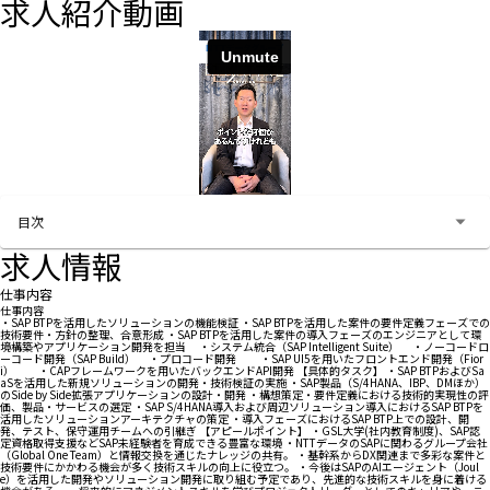
求人紹介動画
お問い合わせする
目次
求人情報
仕事内容
仕事内容
・SAP BTPを活用したソリューションの機能検証 ・SAP BTPを活用した案件の要件定義フェーズでの
技術要件・方針の整理、合意形成 ・SAP BTPを活用した案件の導入フェーズのエンジニアとして環
境構築やアプリケーション開発を担当 ・システム統合（SAP Intelligent Suite） ・ノーコードロ
ーコード開発（SAP Build） ・プロコード開発 ・SAP UI5を用いたフロントエンド開発（Fior
i） ・CAPフレームワークを用いたバックエンドAPI開発 【具体的タスク】 ・SAP BTPおよびSa
aSを活用した新規ソリューションの開発・技術検証の実施 ・SAP製品（S/4HANA、IBP、DMほか）
のSide by Side拡張アプリケーションの設計・開発 ・構想策定・要件定義における技術的実現性の評
価、製品・サービスの選定 ・SAP S/4HANA導入および周辺ソリューション導入におけるSAP BTPを
活用したソリューションアーキテクチャの策定 ・導入フェーズにおけるSAP BTP上での設計、開
発、テスト、保守運用チームへの引継ぎ 【アピールポイント】 ・GSL大学(社内教育制度)、SAP認
定資格取得支援などSAP未経験者を育成できる豊富な環境 ・NTTデータのSAPに関わるグループ会社
（Global One Team）と情報交換を通じたナレッジの共有。 ・基幹系からDX関連まで多彩な案件と
技術要件にかかわる機会が多く技術スキルの向上に役立つ。 ・今後はSAPのAIエージェント（Joul
e）を活用した開発やソリューション開発に取り組む予定であり、先進的な技術スキルを身に着ける