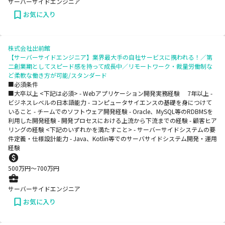
サーバーサイドエンジニア
お気に入り
株式会社出前館
【サーバーサイドエンジニア】業界最大手の自社サービスに携われる！／第
二創業期としてスピード感を持って成長中／リモートワーク・裁量労働制な
ど柔軟な働き方が可能/スタンダード
■必須条件
■大卒以上 <下記は必須> - Webアプリケーション開発実務経験 7年以上 -
ビジネスレベルの日本語能力 - コンピュータサイエンスの基礎を身につけて
いること - チームでのソフトウェア開発経験 - Oracle、MySQL等のRDBMSを
利用した開発経験 - 開発プロセスにおける上流から下流までの経験 - 顧客ヒア
リングの経験 <下記のいずれかを満たすこと> - サーバーサイドシステムの要
件定義・仕様設計能力 - Java、Kotlin等でのサーバサイドシステム開発・運用
経験
500
万円〜
700
万円
サーバーサイドエンジニア
お気に入り