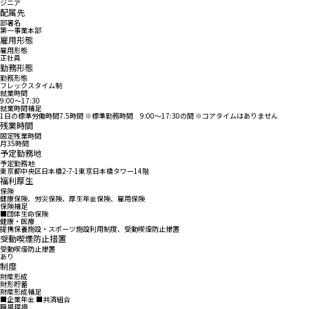
ジニア
配属先
部署名
第一事業本部
雇用形態
雇用形態
正社員
勤務形態
勤務形態
フレックスタイム制
就業時間
9:00〜17:30
就業時間補足
1日の標準労働時間7.5時間 ※標準勤務時間 9:00～17:30の間 ※コアタイムはありません
残業時間
固定残業時間
月35時間
予定勤務地
予定勤務地
東京都中央区日本橋2-7-1東京日本橋タワー14階
福利厚生
保険
健康保険、労災保険、厚生年金保険、雇用保険
保険補足
■団体生命保険
健康・医療
提携保養施設・スポーツ施設利用制度、受動喫煙防止措置
受動喫煙防止措置
受動喫煙防止措置
あり
制度
財産形成
財形貯蓄
財産形成補足
■企業年金 ■共済組合
職場環境