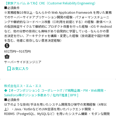
【家族アルバム みてね】CRE（Customer Reliability Engineering）
■必須条件
※実務経験10年以上 - なんらかの Web Application Framework を用いた業務
でのサーバーサイドアプリケーション開発の経験 - パフォーマンスチューニ
ングや継続的なコードベース改善（CI利用を前提とする）の経験 - 数値ベース
の仮説検証サイクルで継続的にプロダクト改善を行った経験 - iOS や Android
など、他の分野の技術にも興味があり自発的に学習している - なんらかの意
志決定を行い、アーキテクチャを構築・変更した経験（技術選定や設計判断
を含む、他者に依存しない意思決定経験）
602
万円〜
910
万円
サーバーサイドエンジニア
お気に入り
株式会社エス・エム・エス
◆【オープンポジション】コーポレートIT / IT戦略企画・PM・Web開発・
Salesforce等ポジション多数あり / 社内IT推進 [ BPR ]
■必須条件
以下のような技術/手法を用いたシステム開発及び保守の実務経験（4年以
上） ・Java／KotlinなどのJVM言語を用いたバックエンド開発 ・
RDBMS（PostgreSQL、MySQLなど）を用いたシステム構築 ・モダンな開発