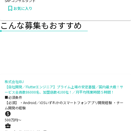
SAPコンサルタント
お気に入り
こんな募集もおすすめ
株式会社IBJ
【自社開発／Flutterエンジニア】プライム上場の安定基盤／国内最大級！サ
ービス会員数86000名、加盟店数4100社！／月平均残業時間５時間！
■必須条件
【必須】 ・Android／iOSいずれかのスマートフォンアプリ開発経験 ・チー
ム開発の経験
500
万円〜