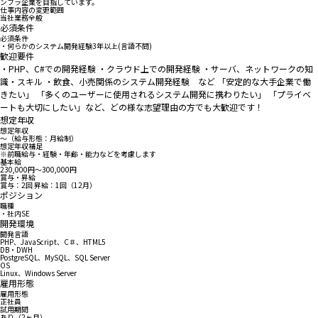
ンフラ企業を目指しています。
仕事内容の変更範囲
当社業務全般
必須条件
必須条件
・何らかのシステム開発経験3年以上(言語不問)
歓迎要件
・PHP、C#での開発経験 ・クラウド上での開発経験 ・サーバ、ネットワークの知
識・スキル ・飲食、小売関係のシステム開発経験 など 「安定的な大手企業で働
きたい」 「多くのユーザーに使用されるシステム開発に携わりたい」 「プライベ
ートも大切にしたい」など、どの様な志望理由の方でも大歓迎です！
想定年収
想定年収
〜（給与形態：月給制）
想定年収補足
※前職給与・経験・年齢・能力などを考慮します
基本給
230,000円〜300,000円
賞与・昇給
賞与：2回 昇給：1回（12月）
ポジション
職種
・社内SE
開発環境
開発言語
PHP、JavaScript、C＃、HTML5
DB・DWH
PostgreSQL、MySQL、SQL Server
OS
Linux、Windows Server
雇用形態
雇用形態
正社員
試用期間
あり（2ヶ月）