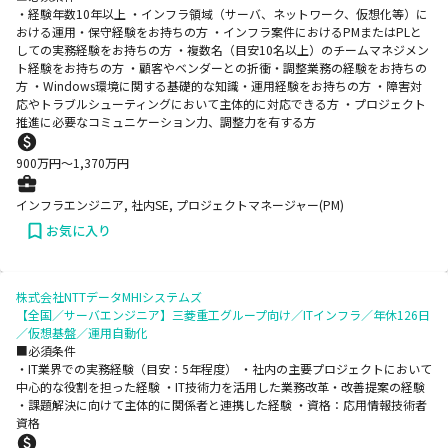
・経験年数10年以上 ・インフラ領域（サーバ、ネットワーク、仮想化等）に
おける運用・保守経験をお持ちの方 ・インフラ案件におけるPMまたはPLと
しての実務経験をお持ちの方 ・複数名（目安10名以上）のチームマネジメン
ト経験をお持ちの方 ・顧客やベンダーとの折衝・調整業務の経験をお持ちの
方 ・Windows環境に関する基礎的な知識・運用経験をお持ちの方 ・障害対
応やトラブルシューティングにおいて主体的に対応できる方 ・プロジェクト
推進に必要なコミュニケーション力、調整力を有する方
900
万円〜
1,370
万円
インフラエンジニア, 社内SE, プロジェクトマネージャー(PM)
お気に入り
株式会社NTTデータMHIシステムズ
【全国／サーバエンジニア】三菱重工グループ向け／ITインフラ／年休126日
／仮想基盤／運用自動化
■必須条件
・IT業界での実務経験（目安：5年程度） ・社内の主要プロジェクトにおいて
中心的な役割を担った経験 ・IT技術力を活用した業務改革・改善提案の経験
・課題解決に向けて主体的に関係者と連携した経験 ・資格：応用情報技術者
資格