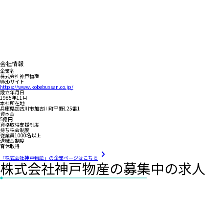
会社情報
企業名
株式会社神戸物産
Webサイト
https://www.kobebussan.co.jp/
設立年月日
1985年11月
本社所在地
兵庫県加古川市加古川町平野125番1
資本金
5億円
資格取得支援制度
持ち株会制度
従業員1000名以上
退職金制度
育休取得
「株式会社神戸物産」の企業ページはこちら
株式会社神戸物産の募集中の求人