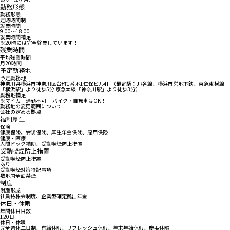
勤務形態
勤務形態
定時時間制
就業時間
9:00〜18:00
就業時間補足
※20時には完全終業しています！
残業時間
平均残業時間
月20時間
予定勤務地
予定勤務地
神奈川県横浜市神奈川区台町1番地1仁保ビル4F （最寄駅：JR各線、横浜市営地下鉄、東急東横線
「横浜駅」より徒歩5分 京急本線「神奈川駅」より徒歩3分）
勤務地補足
※マイカー通勤不可 バイク・自転車はOK！
勤務地の変更範囲について
会社の定める拠点
福利厚生
保険
健康保険、労災保険、厚生年金保険、雇用保険
健康・医療
人間ドック補助、受動喫煙防止措置
受動喫煙防止措置
受動喫煙防止措置
あり
受動喫煙対策特記事項
敷地内全面禁煙
制度
財産形成
社員持株会制度、企業型確定拠出年金
休日・休暇
年間休日日数
120日
休日・休暇
完全週休二日制、有給休暇、リフレッシュ休暇、年末年始休暇、慶弔休暇