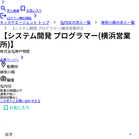
求人検索
お気に入り
ログイン
無料相談
キッカケエージェント
トップ
社内SEの求人一覧
神奈川県の求人一覧
【システム開発 プログラマー(横浜営業所)】
【システム開発 プログラマー(横浜営業
所)】
株式会社神戸物産
企業ページへ
勤務地
神奈川県
職種
社内SE
残業20時間以下
選考が短い
技術試験なし
この求人にお問い合わせする
お気に入り
お問い合わせする
目次