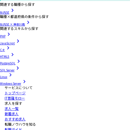
関連する職種から探す
社内SE
職種×都道府県の条件から探す
社内SE × 神奈川県
関連するスキルから探す
PHP
JavaScript
C＃
HTML5
PostgreSQL
SQL Server
Linux
Windows Server
サービスについて
トップページ
IT菩薩モロー
求人を探す
求人一覧
新着求人
おすすめ求人
転職ノウハウを知る
転職ガイド