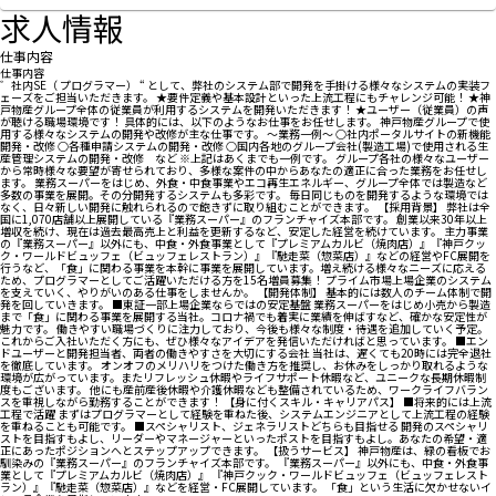
求人情報
仕事内容
仕事内容
゛社内SE（ プログラマー） “ として、弊社のシステム部で開発を手掛ける様々なシステムの実装フ
ェーズをご担当いただきます。 ★要件定義や基本設計といった上流工程にもチャレンジ可能！ ★神
戸物産グループ全体の従業員が利用するシステムを開発いただきます！ ★ユーザー（従業員）の声
が聴ける職場環境です！ 具体的には、以下のようなお仕事をお任せします。 神戸物産グループで使
用する様々なシステムの開発や改修が主な仕事です。 ～業務一例～ ○社内ポータルサイトの新機能
開発・改修 ○各種申請システムの開発・改修 ○国内各地のグループ会社(製造工場)で使用される生
産管理システムの開発・改修 など ※上記はあくまでも一例です。 グループ各社の様々なユーザー
から常時様々な要望が寄せられており、多様な案件の中からあなたの適正に合った業務をお任せし
ます。 業務スーパーをはじめ、外食・中食事業やエコ再生エネルギー、グループ全体では製造など
多数の事業を展開。その分開発するシステムも多彩です。 毎日同じものを開発するような環境では
なく、日々新しい開発に触れられるので飽きずに取り組むことができます。 【採用背景】 弊社は全
国に1,070店舗以上展開している『業務スーパー』のフランチャイズ本部です。 創業以来30年以上
増収を続け、現在は過去最高売上と利益を更新するなど、安定した経営を続けています。 主力事業
の『業務スーパー』以外にも、中食・外食事業として『プレミアムカルビ（焼肉店）』『神戸クッ
ク・ワールドビュッフェ（ビュッフェレストラン）』『馳走菜（惣菜店）』などの経営やFC展開を
行うなど、「食」に関わる事業を本幹に事業を展開しています。増え続ける様々なニーズに応える
ため、プログラマーとしてご活躍いただける方を15名増員募集！ プライム市場上場企業のシステム
を支えていく、やりがいのある仕事をしませんか。 【開発体制】 基本的には数人のチーム体制で開
発を回していきます。 ■東証一部上場企業ならではの安定基盤 業務スーパーをはじめ小売から製造
まで「食」に関わる事業を展開する当社。コロナ禍でも着実に業績を伸ばすなど、確かな安定性が
魅力です。 働きやすい職場づくりに注力しており、今後も様々な制度・待遇を追加していく予定。
これからご入社いただく方にも、ぜひ様々なアイデアを発信いただければと思っています。 ■エン
ドユーザーと開発担当者、両者の働きやすさを大切にする会社 当社は、遅くても20時には完全退社
を徹底しています。 オンオフのメリハリをつけた働き方を推奨し、お休みをしっかり取れるような
環境が広がっています。またリフレッシュ休暇やライフサポート休暇など、ユニークな長期休暇制
度もございます。 他にも産前産後休暇や介護休暇なども整備されているため、ワークライフバラン
スを重視しながら勤務することができます！ 【身に付くスキル・キャリアパス】 ■将来的には上流
工程で活躍 まずはプログラマーとして経験を重ねた後、システムエンジニアとして上流工程の経験
を重ねることも可能です。 ■スペシャリスト、ジェネラリストどちらも目指せる 開発のスペシャリ
ストを目指すもよし、リーダーやマネージャーといったポストを目指すもよし。あなたの希望・適
正にあったポジションへとステップアップできます。 【扱うサービス】 神戸物産は、緑の看板でお
馴染みの『業務スーパー』のフランチャイズ本部です。 『業務スーパー』以外にも、中食・外食事
業として『プレミアムカルビ（焼肉店）』 『神戸クック・ワールドビュッフェ（ビュッフェレスト
ラン）』『馳走菜（惣菜店）』などを経営・FC展開しています。 「食」という生活に欠かせないイ