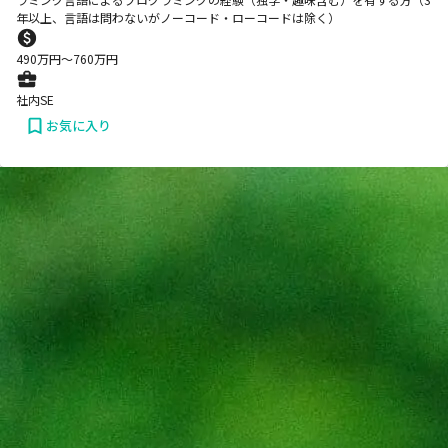
年以上、言語は問わないがノーコード・ローコードは除く）
490
万円〜
760
万円
社内SE
お気に入り