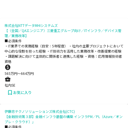
株式会社NTTデータMHIシステムズ
【〈全国／QAエンジニア〉三菱重工グループ向け／ITインフラ／デバイス管
理／業務改革】
■必須条件
・IT業界での実務経験（目安：5年程度） ・社内の主要プロジェクトにおいて
中心的な役割を担った経験 ・IT技術力を活用した業務改革・改善提案の経験
・課題解決に向けて主体的に関係者と連携した経験 ・資格：応用情報技術者
資格
565
万円〜
664
万円
社内SE
お気に入り
伊藤忠テクノソリューションズ株式会社(CTC)
【金融技術第３部】金融インフラ基盤の構築 インフラPM／PL（Azure／オン
プレ・クラウド）」
■必須条件