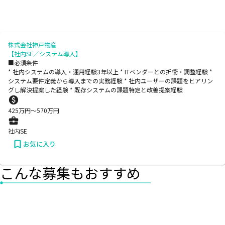
株式会社神戸物産
【社内SE／システム導入】
■必須条件
* 社内システムの導入・運用経験3年以上 * ITベンダーとの折衝・調整経験 *
システム要件定義から導入までの実務経験 * 社内ユーザーの課題をヒアリン
グし解決提案した経験 * 既存システムの課題特定と改善提案経験
425
万円〜
570
万円
社内SE
お気に入り
こんな募集もおすすめ