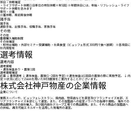
休日・休暇補足
・ライフサポート休暇(1日単位の特別休暇×年5回) ※年間休日には、年始・リフレッシュ・ライフ
サポート休暇を含みます
育児・介護
介護休暇、産前産後休暇
諸手当
諸手当
通勤手当、出張手当、役職手当、家族手当
その他
その他
書籍購入補助制度
その他補足
・慰労会補助 ・外部セミナー受講補助 ・社員食堂（ビュッフェ形式 300円で食べ放題） ※各項目に
社内規程有
選考情報
選考内容
選考情報
・適性検査あり ・面接 1回
選考情報補足
応募 ↓ 書類選考 ↓ 適性検査、面接(1~2回を予定) ※適性検査は1回目の面接の際に実施予定。 ↓ 内
定 ※状況に応じてZoomを用いたWEB面接をご案内することがございます。
株式会社神戸物産の企業情報
企業について
業務スーパーや、ビュッフェレストラン、焼肉店、惣菜店などを直営及びフランチャイズ本部、エ
リアフランチャイズ本部として運営。また、その加盟店への経営ノウハウの指導や援助。 海外での
商品開発やその自社輸入、及び国内自社グループ工場での商品開発。また、それら商品の加盟店へ
の供給。 再生可能エネルギーを活用した発電所の運営。