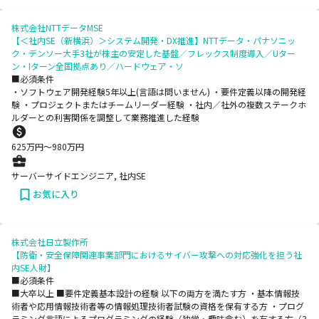
株式会社NTTデータMSE
【＜社内SE（新横浜）＞システム開発・DX推進】NTTデータ・パナソニッ
ク・デンソー大手3社が株主の安定した基盤／フレックス制度導入／Uター
ン・Iターン全国拠点あり／ハードウェア・ソ
■必須条件
・ソフトウェア開発経験5年以上(言語は問いません) ・要件定義以降の開発経
験 ・プロジェクトまたはチームリーダー経験 ・社内／社外の複数ステークホ
ルダーとの利害関係を調整して業務推進した経験
625
万円〜
980
万円
サーバーサイドエンジニア, 社内SE
お気に入り
株式会社日立製作所
【防衛・安全保障関連事業部門におけるサイバー攻撃への対応強化を担う社
内SE人財】
■必須条件
■大卒以上 ■要件定義基本設計の経験 以下の両方を満たす方 ・基本情報技
術者や応用情報技術者等の情報処理技術者試験の資格を保有する方 ・プログ
ラミング言語によるプログラミングの経験（独学・趣味含む）を有する方（3