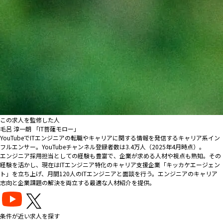
この求人を監修した人
毛呂 淳一朗 「IT菩薩モロー」
YouTubeでITエンジニアの転職やキャリアに関する情報を発信するキャリア系イン
フルエンサー。YouTubeチャンネル登録者数は3.4万人（2025年4月時点）。
エンジニア採用担当としての経験も豊富で、企業が求める人材や視点も熟知。その
経験を活かし、現在はITエンジニア特化のキャリア支援企業「キッカケエージェン
ト」を立ち上げ、月間120人のITエンジニアと面談を行う。エンジニアのキャリア
志向と企業課題の解決を両立する最適な人材紹介を提供。
条件が近い求人を探す