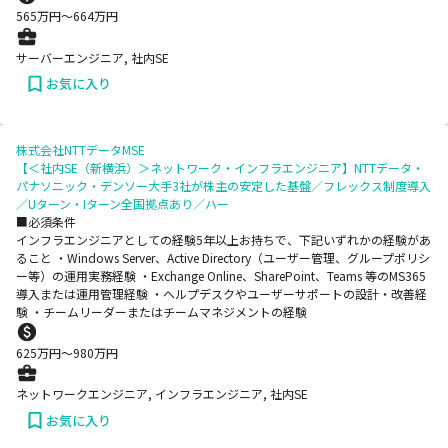
565
万円〜
664
万円
サーバーエンジニア, 社内SE
お気に入り
株式会社NTTデータMSE
【＜社内SE（新横浜）＞ネットワーク・インフラエンジニア】NTTデータ・
パナソニック・デンソー大手3社が株主の安定した基盤／フレックス制度導入
／Uターン・Iターン全国拠点あり／ハー
■必須条件
インフラエンジニアとしての経験5年以上お持ちで、下記いずれかの経験があ
ること ・Windows Server、Active Directory（ユーザー管理、グループポリシ
ー等）の運用実務経験 ・Exchange Online、SharePoint、Teams 等のMS365
導入または運用管理経験 ・ヘルプデスクやユーザーサポートの設計・改善経
験 ・チームリーダーまたはチームマネジメントの経験
625
万円〜
980
万円
ネットワークエンジニア, インフラエンジニア, 社内SE
お気に入り