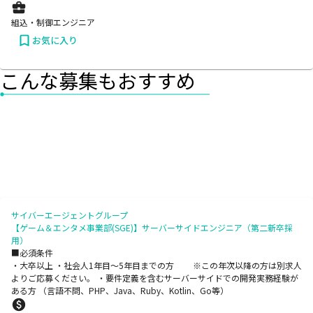
組込・制御エンジニア
お気に入り
こんな募集もおすすめ
サイバーエージェントグループ
【ゲーム＆エンタメ事業部(SGE)】サーバーサイドエンジニア（第二新卒採
用）
■必須条件
・大卒以上 ・社会人1年目～5年目までの方 ※この年次以降の方は別求人
よりご応募ください。 ・要件定義を含むサーバーサイドでの開発実務経験が
ある方 （言語不問、PHP、Java、Ruby、Kotlin、Go等）