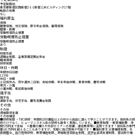
予定勤務地
東京都新宿区西新宿2-1-1新宿三井ビルディング17階
転勤の有無
なし
福利厚生
保険
健康保険、労災保険、厚生年金保険、雇用保険
健康・医療
受動喫煙防止措置
受動喫煙防止措置
受動喫煙防止措置
あり
制度
財産形成
退職金制度、企業型確定拠出年金
職場環境
研修制度
休日・休暇
年間休日日数
123日
休日・休暇
土日祝休み、完全週休二日制、有給休暇、年末年始休暇、夏季休暇、慶弔休暇
育児・介護
介護休暇、産前産後休暇
諸手当
諸手当
通勤手当、住宅手当、慶弔見舞金制度
その他
その他
資格取得支援
その他補足
■研修制度 ・TBC研修：年間約200講座以上の中から自由に選んで学ぶことができます。技術系の研
修だけでなく、ヒューマンスキル系の研修も数多く実施しています。 ■教育制度 ・教育補助費…年
間5万円まで支給 ※書籍の購入や外部セミナーの受講、通信教育等に活用できます！技術系の専門
書は1万円を超えることもありますが、気軽に自己啓発が可能です！ ■福利厚生 災害補償制度、社
員親睦会、自己啓発研修、教育補助制度、資格取得奨励金制度、奨学金返済支援制度、宿泊旅行補