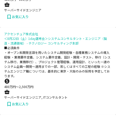
サーバーサイドエンジニア
お気に入り
アクセンチュア株式会社
＜8月22日（土）1day選考会＞システムコンサルタント・エンジニア（製
造・流通領域） - テクノロジー コンサルティング本部
■必須条件
・オープン系開発言語を用いたシステム開発経験・各種業務システムの導入
経験 ・業務要件定義、システム要件定義、設計・開発・テスト、移行（シス
テム移行、業務移行）、プロジェクト管理経験、運用設計、といった一連の
システム企画～開発～運用までの一部、若しくはすべての工程の経験 ※シス
テムエンジニア職については、基本的に東京・大阪のみの採用を予定してお
ります。
480
万円〜
2,500
万円
サーバーサイドエンジニア, ITコンサルタント
お気に入り