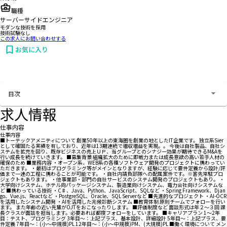
職種
サーバーサイドエンジニア
モダンな技術を採用
技術試験なし
この求人にお問い合わせする
お気に入り
お問い合わせする
目次
求人情報
仕事内容
仕事内容
■トーテックアメニティについて 創業50年以上の東海圏を創業の地としたIT企業です。 独立系Sier
として確固たる実績を有しており、近年は13期連続で増収増益を実現。。 今後は自社製品、自社シ
ステムを拡充を図り、既存ビジネスの売上ＵＰ、当グループとのシナジー効果が期待できるM&Aを
行い成長を続けていきます。 ■募集背景 組織拡大のために即戦力または成長意欲の高い若手人材の
確保のため ■業務内容 ・オープン系、WEB系の各種ソフトウェア開発のプロジェクトに携わってい
ただきます。 ・最初はプログラミング等がメインとなりますが、経験に応じて要件定義から設計/評
価まで一連の工程に携わることが可能です。 ・自社内請負部隊への配属案件です。※客先常駐プロ
ジェクトもあります。 ・他事業部・部門の自社サービスのシステム開発のプロジェクトもあり。 ・
大学向けシステム、ホテル向パッケージシステム、製造業向けシステム、電力会社向けシステムな
ど ■携わっている技術 ・C♯、Java、Python、JavaScript、SQLなど ・Spring Framework、Djan
go、Vue.js、Reactなど ・PostgreSQL、Oracle、SQL Serverなど ■先進的なプロジェクト ・AI-OCR
を活用したシステム開発 ・AIを活用した兆候診断システム ■教育体制 原則チームでフォローを行い
ます。 また年齢の近い先輩がOJTをおこなったりします。 ■評価制度など 面談形式は年２～３回 課
長クラスが面談を担当します。必要あれば都度フォローをしています。 ■キャリアプラン 1～2年
目：テスト、プログラミング 3年目～：上記プラス、基本設計、詳細設計 5年目～：上記プラス、要
件定義 7年目～：(小～中規模)PL 12年目～：(小～中規模)PM、(大規模)PL ■働く環境について メン