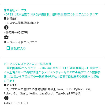
株式会社 ホープス
HOPES【成果主義で明快な評価体制】基幹系業務DXのシステムエンジニア
■必須条件
・システム開発経験3年以上
400
万円〜
650
万円
サーバーサイドエンジニア
お気に入り
パーソルクロステクノロジー株式会社
【首都圏/開発エンジニア ～2026年8月22日（土）週末選考会～】東証プラ
イム上場グループ/宇宙関連からメガベンチャーなどのWeb系プライム案件多
数！/上流から下流までの一気通貫のPJ/社内公募で自社開発や受託への異動
も可能！
■必須条件
下記いずれかの言語での開発経験2年以上 Java、PHP、Python、C#、
Ruby、Go、Swift、Kotlin、JavaScript、TypeScript FW必須
450
万円〜
700
万円