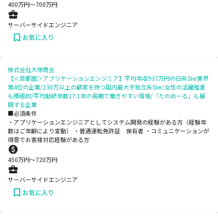
400
万円〜
700
万円
サーバーサイドエンジニア
お気に入り
株式会社大塚商会
【＜首都圏＞アプリケーションエンジニア】平均年収937万円の日系SIer業界
第4位の企業/130万以上の顧客を持つ国内最大手独立系SIer/女性の活躍推進
も積極的/平均勤続年数17.1年の長期で働きやすい環境/「たのめーる」も展
開する企業
■必須条件
・アプリケーションエンジニアとしてシステム開発の経験がある方（経験年
数はご年齢により変動） ・普通運転免許証 保有者 ・コミュニケーションが
得意でお客様対応経験がある方
450
万円〜
720
万円
サーバーサイドエンジニア
お気に入り