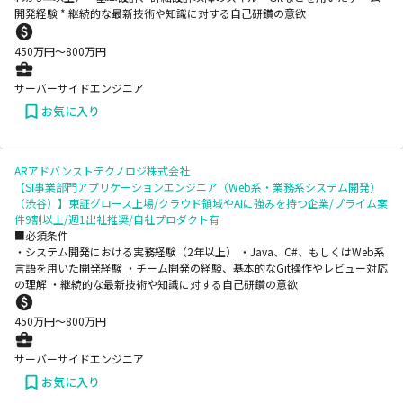
開発経験 * 継続的な最新技術や知識に対する自己研鑽の意欲
450
万円〜
800
万円
サーバーサイドエンジニア
お気に入り
ARアドバンストテクノロジ株式会社
【SI事業部門アプリケーションエンジニア（Web系・業務系システム開発）
（渋谷）】東証グロース上場/クラウド領域やAIに強みを持つ企業/プライム案
件9割以上/週1出社推奨/自社プロダクト有
■必須条件
・システム開発における実務経験（2年以上） ・Java、C#、もしくはWeb系
言語を用いた開発経験 ・チーム開発の経験、基本的なGit操作やレビュー対応
の理解 ・継続的な最新技術や知識に対する自己研鑽の意欲
450
万円〜
800
万円
サーバーサイドエンジニア
お気に入り