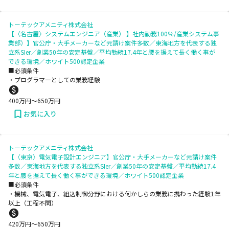
トーテックアメニティ株式会社
【〈名古屋〉システムエンジニア（産業） 】社内勤務100％/産業システム事
業部）】官公庁・大手メーカーなど元請け案件多数／東海地方を代表する独
立系SIer／創業50年の安定基盤／平均勤続17.4年と腰を据えて長く働く事が
できる環境／ホワイト500認定企業
■必須条件
・プログラマーとしての業務経験
400
万円〜
650
万円
お気に入り
トーテックアメニティ株式会社
【〈東京〉電気電子設計エンジニア】官公庁・大手メーカーなど元請け案件
多数／東海地方を代表する独立系SIer／創業50年の安定基盤／平均勤続17.4
年と腰を据えて長く働く事ができる環境／ホワイト500認定企業
■必須条件
・機械、電気電子、組込制御分野における何かしらの業務に携わった経験1年
以上（工程不問）
420
万円〜
650
万円