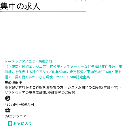
集中の求人
トーテックアメニティ株式会社
【〈東京〉検証エンジニア】官公庁・大手メーカーなど元請け案件多数／東
海地方を代表する独立系SIer／創業50年の安定基盤／平均勤続17.4年と腰を
据えて長く働く事ができる環境／ホワイト500認定企業
■必須条件
※下記いずれかのご経験をお持ちの方 ・システム開発のご経験(言語不問) ・
ソフトウェアの第三者評価/検証業務のご経験
480
万円〜
650
万円
QAエンジニア
お気に入り