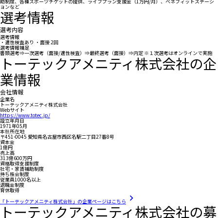
助制度、各種スポーツチケットの提供、ライフプラン支援金（1万円/月）、ベネフィットステーシ
ョンなど
選考情報
選考内容
選考情報
・適性検査あり ・面接 2回
選考情報補足
書類選考⇒一次選考（面接/適性検査）⇒最終選考（面接）⇒内定 ※１次選考はオンラインで実施
トーテックアメニティ株式会社の企
業情報
会社情報
企業名
トーテックアメニティ株式会社
Webサイト
https://www.totec.jp/
設立年月日
1971年05月
本社所在地
〒451-0045 愛知県名古屋市西区名駅二丁目27番8号
資本金
1億円
売上高
313億600万円
資格取得支援制度
社宅・家賃補助制度
持ち株会制度
従業員1000名以上
退職金制度
育休取得
「トーテックアメニティ株式会社」の企業ページはこちら
トーテックアメニティ株式会社の募