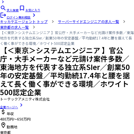
求人検索
お気に入り
ログイン
無料相談
キッカケエージェント
トップ
サーバーサイドエンジニアの求人一覧
東京都の求人一覧
【＜東京＞システムエンジニア 】官公庁・大手メーカーなど元請け案件多数／東海
地方を代表する独立系SIer／創業50年の安定基盤／平均勤続17.4年と腰を据えて長
く働く事ができる環境／ホワイト500認定企業
【＜東京＞システムエンジニア 】官公
庁・大手メーカーなど元請け案件多数／
東海地方を代表する独立系SIer／創業50
年の安定基盤／平均勤続17.4年と腰を据
えて長く働く事ができる環境／ホワイト
500認定企業
トーテックアメニティ株式会社
企業ページへ
年収
480万円〜650万円
勤務地
東京都