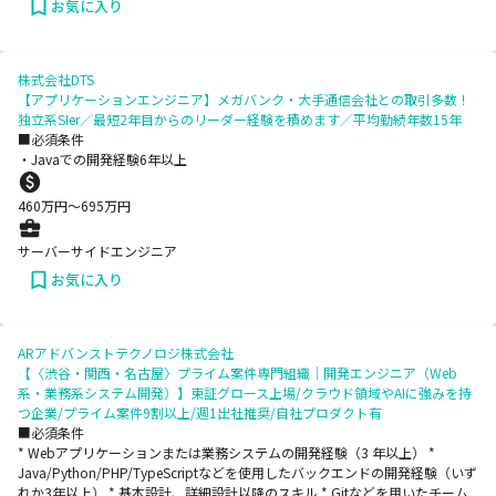
お気に入り
株式会社DTS
【アプリケーションエンジニア】メガバンク・大手通信会社との取引多数！
独立系SIer／最短2年目からのリーダー経験を積めます／平均勤続年数15年
■必須条件
・Javaでの開発経験6年以上
460
万円〜
695
万円
サーバーサイドエンジニア
お気に入り
ARアドバンストテクノロジ株式会社
【〈渋谷・関西・名古屋〉プライム案件専門組織｜開発エンジニア（Web
系・業務系システム開発）】東証グロース上場/クラウド領域やAIに強みを持
つ企業/プライム案件9割以上/週1出社推奨/自社プロダクト有
■必須条件
* Webアプリケーションまたは業務システムの開発経験（3 年以上） *
Java/Python/PHP/TypeScriptなどを使用したバックエンドの開発経験（いず
れか3年以上） * 基本設計、詳細設計以降のスキル * Gitなどを用いたチーム