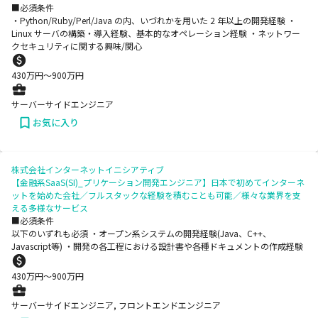
■必須条件
・Python/Ruby/Perl/Java の内、いづれかを用いた 2 年以上の開発経験 ・
Linux サーバの構築・導入経験、基本的なオペレーション経験 ・ネットワー
クセキュリティに関する興味/関心
430
万円〜
900
万円
サーバーサイドエンジニア
お気に入り
株式会社インターネットイニシアティブ
【金融系SaaS(SI)_プリケーション開発エンジニア】日本で初めてインターネ
ットを始めた会社／フルスタックな経験を積むことも可能／様々な業界を支
える多様なサービス
■必須条件
以下のいずれも必須 ・オープン系システムの開発経験(Java、C++、
Javascript等) ・開発の各工程における設計書や各種ドキュメントの作成経験
430
万円〜
900
万円
サーバーサイドエンジニア, フロントエンドエンジニア