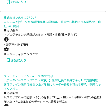
お気に入り
株式会社いえらぶGROUP
エンジニア(データ連携部門)実務未経験OK！独学から挑戦できる業界No.1自
社SaaS開発
■必須条件
・プログラミング経験がある方（言語・実務/独学問わず）
405
万円〜
541
万円
サーバーサイドエンジニア
お気に入り
フューチャー・アンティークス株式会社
【データベースエンジニア（東京）】元SE社長の親身なキャリア支援制度／
案件アサイン満足度98％以上／早期にリーダー経験が積める環境／多彩なキ
ャリアパス
■必須条件
以下のいずれかの経験 ・SQLの経験1年以上 ・BIツールやDWHやETLの経験1
年以上 ・PL/SQLなどのデータベース経験1年以上