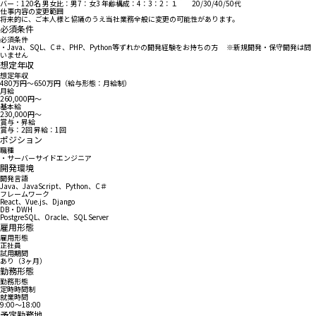
バー：120名 男女比：男7：女3 年齢構成：4：3：2：１ 20/30/40/50代
仕事内容の変更範囲
将来的に、ご本人様と協議のうえ当社業務全般に変更の可能性があります。
必須条件
必須条件
・Java、SQL、C＃、PHP、Python等ずれかの開発経験をお持ちの方 ※新規開発・保守開発は問
いません
想定年収
想定年収
480万円〜650万円（給与形態：月給制）
月給
260,000円〜
基本給
230,000円〜
賞与・昇給
賞与：2回 昇給：1回
ポジション
職種
・サーバーサイドエンジニア
開発環境
開発言語
Java、JavaScript、Python、C＃
フレームワーク
React、Vue.js、Django
DB・DWH
PostgreSQL、Oracle、SQL Server
雇用形態
雇用形態
正社員
試用期間
あり（3ヶ月）
勤務形態
勤務形態
定時時間制
就業時間
9:00〜18:00
予定勤務地