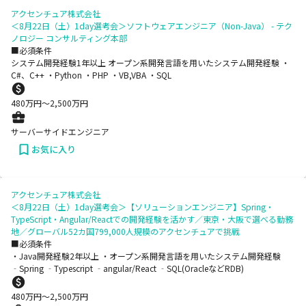
アクセンチュア株式会社
＜8月22日（土）1day選考会＞ソフトウェアエンジニア（Non-Java） - テク
ノロジー コンサルティング本部
■必須条件
システム開発経験1年以上 オープン系開発言語を用いたシステム開発経験 ・
C#、C++ ・Python ・PHP ・VB,VBA ・SQL
480
万円〜
2,500
万円
サーバーサイドエンジニア
お気に入り
アクセンチュア株式会社
＜8月22日（土）1day選考会＞【ソリューションエンジニア】Spring・
TypeScript・Angular/Reactでの開発経験を活かす／東京・大阪で選べる勤務
地／グローバル52カ国799,000人規模のアクセンチュアで挑戦
■必須条件
・Java開発経験2年以上 ・オープン系開発言語を用いたシステム開発経験
‐Spring ‐Typescript ‐angular/React ‐SQL(OracleなどRDB)
480
万円〜
2,500
万円