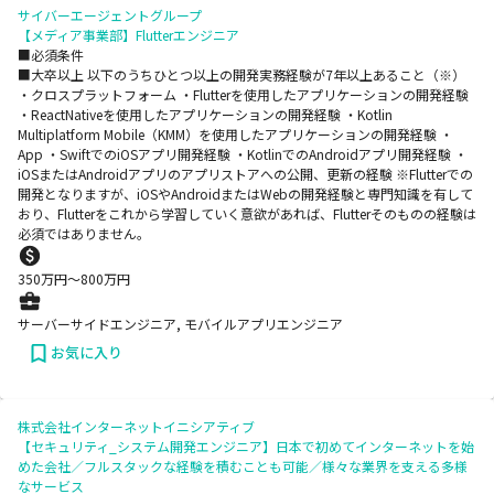
サイバーエージェントグループ
【メディア事業部】Flutterエンジニア
■必須条件
■大卒以上 以下のうちひとつ以上の開発実務経験が7年以上あること（※）
・クロスプラットフォーム ・Flutterを使用したアプリケーションの開発経験
・ReactNativeを使用したアプリケーションの開発経験 ・Kotlin
Multiplatform Mobile（KMM）を使用したアプリケーションの開発経験 ・
App ・SwiftでのiOSアプリ開発経験 ・KotlinでのAndroidアプリ開発経験 ・
iOSまたはAndroidアプリのアプリストアへの公開、更新の経験 ※Flutterでの
開発となりますが、iOSやAndroidまたはWebの開発経験と専門知識を有して
おり、Flutterをこれから学習していく意欲があれば、Flutterそのものの経験は
必須ではありません。
350
万円〜
800
万円
サーバーサイドエンジニア, モバイルアプリエンジニア
お気に入り
株式会社インターネットイニシアティブ
【セキュリティ_システム開発エンジニア】日本で初めてインターネットを始
めた会社／フルスタックな経験を積むことも可能／様々な業界を支える多様
なサービス