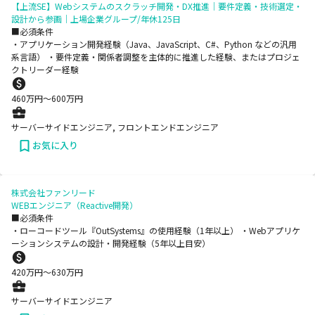
【上流SE】Webシステムのスクラッチ開発・DX推進｜要件定義・技術選定・
設計から参画｜上場企業グループ/年休125日
■必須条件
・アプリケーション開発経験（Java、JavaScript、C#、Python などの汎用
系言語） ・要件定義・関係者調整を主体的に推進した経験、またはプロジェ
クトリーダー経験
460
万円〜
600
万円
サーバーサイドエンジニア, フロントエンドエンジニア
お気に入り
株式会社ファンリード
WEBエンジニア（Reactive開発）
■必須条件
・ローコードツール『OutSystems』の使用経験（1年以上） ・Webアプリケ
ーションシステムの設計・開発経験（5年以上目安）
420
万円〜
630
万円
サーバーサイドエンジニア