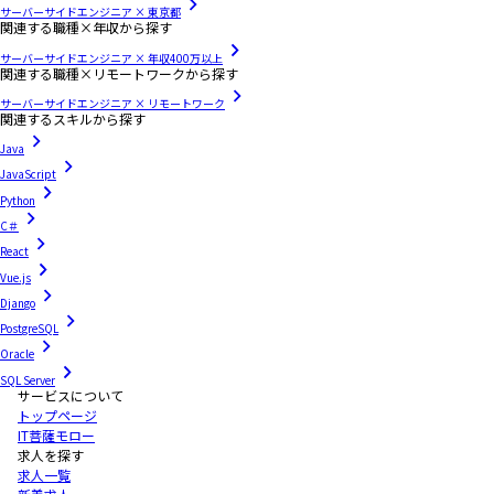
サーバーサイドエンジニア × 東京都
関連する職種×年収から探す
サーバーサイドエンジニア × 年収400万以上
関連する職種×リモートワークから探す
サーバーサイドエンジニア × リモートワーク
関連するスキルから探す
Java
JavaScript
Python
C＃
React
Vue.js
Django
PostgreSQL
Oracle
SQL Server
サービスについて
トップページ
IT菩薩モロー
求人を探す
求人一覧