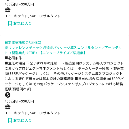
450
万円〜
990
万円
ITアーキテクト, SAPコンサルタント
お気に入り
日本電気株式会社(NEC)
※リファレンスチェック必須※パッケージ導入コンサルタント／アーキテク
ト（製造業向けERP）【エンタープライズ／製造業】
■必須条件
■主任の場合 下記いずれかの経験： ・製造業向けシステム導入プロジェクト
におけるプロジェクトマネジメントもしくは チームリーダー経験 ・製造業
向けERPパッケージもしくは その他パッケージシステム導入プロジェクト
における要件定義または基本設計の職務経験 ■担当の場合 製造業向けERPパ
ッケージもしくは その他パッケージシステム導入プロジェクトにおける職務
経験(職種問わず)
450
万円〜
990
万円
ITアーキテクト, SAPコンサルタント
お気に入り