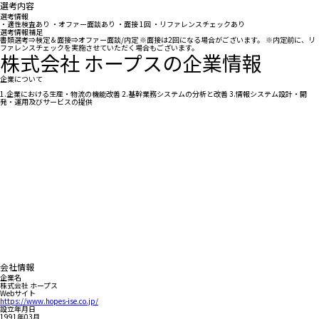
選考内容
選考情報
・適性検査あり ・オファー面談あり ・面接 1回 ・リファレンスチェックあり
選考情報補足
書類選考⇒検定＆面接⇒オファー面談/内定 ※面接は2回になる場合がございます。 ※内定前に、リ
ファレンスチェックを実施させていただく場合もございます。
株式会社 ホープスの企業情報
企業について
1.企業における生産・物流の機能改善 2.基幹業務システムの分析と改善 3.情報システム設計・開
発・運用及びサービスの提供
会社情報
企業名
株式会社 ホープス
Webサイト
https://www.hopes-ise.co.jp/
設立年月日
1991年03月