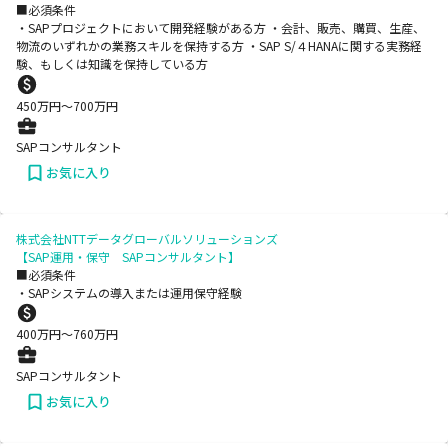
■必須条件
・SAPプロジェクトにおいて開発経験がある方 ・会計、販売、購買、生産、
物流のいずれかの業務スキルを保持する方 ・SAP S/４HANAに関する実務経
験、もしくは知識を保持している方
450
万円〜
700
万円
SAPコンサルタント
お気に入り
株式会社NTTデータグローバルソリューションズ
【SAP運用・保守 SAPコンサルタント】
■必須条件
・SAPシステムの導入または運用保守経験
400
万円〜
760
万円
SAPコンサルタント
お気に入り