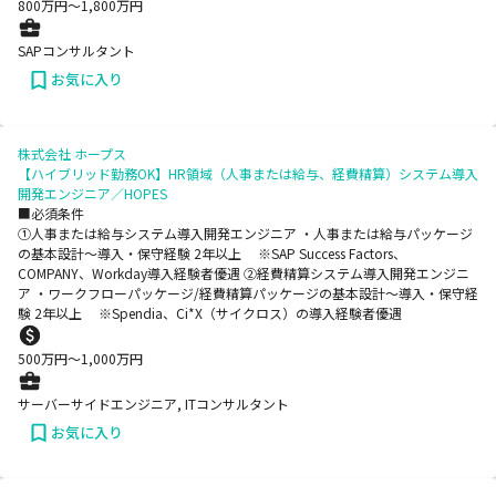
800
万円〜
1,800
万円
SAPコンサルタント
お気に入り
株式会社 ホープス
【ハイブリッド勤務OK】HR領域（人事または給与、経費精算）システム導入
開発エンジニア／HOPES
■必須条件
➀人事または給与システム導入開発エンジニア ・人事または給与パッケージ
の基本設計～導入・保守経験 2年以上 ※SAP Success Factors、
COMPANY、Workday導入経験者優遇 ➁経費精算システム導入開発エンジニ
ア ・ワークフローパッケージ/経費精算パッケージの基本設計～導入・保守経
験 2年以上 ※Spendia、Ci*X（サイクロス）の導入経験者優遇
500
万円〜
1,000
万円
サーバーサイドエンジニア, ITコンサルタント
お気に入り