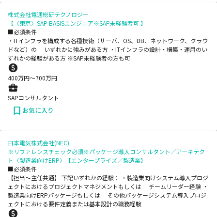
株式会社電通総研テクノロジー
【〈東京〉SAP BASISエンジニア※SAP未経験者可 】
■必須条件
・ITインフラを構成する各種技術（サーバ、OS、DB、ネットワーク、クラウ
ドなど）の いずれかに強みがある方 ・ITインフラの設計・構築・運用のい
ずれかの経験がある方 ※SAP未経験者の方も可
400
万円〜
700
万円
SAPコンサルタント
お気に入り
日本電気株式会社(NEC)
※リファレンスチェック必須※パッケージ導入コンサルタント／アーキテク
ト（製造業向けERP）【エンタープライズ／製造業】
■必須条件
【担当～主任共通】 下記いずれかの経験： ・製造業向けシステム導入プロジ
ェクトにおけるプロジェクトマネジメントもしくは チームリーダー経験 ・
製造業向けERPパッケージもしくは その他パッケージシステム導入プロジ
ェクトにおける要件定義または基本設計の職務経験