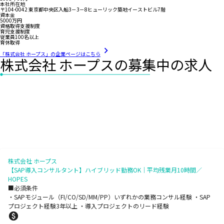
本社所在地
〒104-0042 東京都中央区入船3－3－8ヒューリック築地イーストビル7階
資本金
5000万円
資格取得支援制度
育児支援制度
従業員100名以上
育休取得
「株式会社 ホープス」の企業ページはこちら
株式会社 ホープスの募集中の求人
株式会社 ホープス
【SAP導入コンサルタント】ハイブリッド勤務OK｜平均残業月10時間／
HOPES
■必須条件
・SAPモジュール（FI/CO/SD/MM/PP）いずれかの業務コンサル経験 ・SAP
プロジェクト経験3年以上 ・導入プロジェクトのリード経験