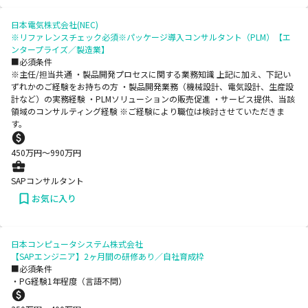
日本電気株式会社(NEC)
※リファレンスチェック必須※パッケージ導入コンサルタント（PLM）【エ
ンタープライズ／製造業】
■必須条件
※主任/担当共通 ・製品開発プロセスに関する業務知識 上記に加え、下記い
ずれかのご経験をお持ちの方 ・製品開発業務（機械設計、電気設計、生産設
計など）の実務経験 ・PLMソリューションの販売促進 ・サービス提供、当該
領域のコンサルティング経験 ※ご経験により職位は検討させていただきま
す。
450
万円〜
990
万円
SAPコンサルタント
お気に入り
日本コンピュータシステム株式会社
【SAPエンジニア】2ヶ月間の研修あり／自社育成枠
■必須条件
・PG経験1年程度（言語不問）