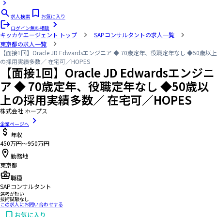
求人検索
お気に入り
ログイン
無料相談
キッカケエージェント
トップ
SAPコンサルタントの求人一覧
東京都の求人一覧
【面接1回】Oracle JD Edwardsエンジニア ◆ 70歳定年、役職定年なし ◆50歳以上
の採用実績多数／ 在宅可／HOPES
【面接1回】Oracle JD Edwardsエンジニ
ア ◆ 70歳定年、役職定年なし ◆50歳以
上の採用実績多数／ 在宅可／HOPES
株式会社 ホープス
企業ページへ
年収
450万円〜950万円
勤務地
東京都
職種
SAPコンサルタント
選考が短い
技術試験なし
この求人にお問い合わせする
お気に入り