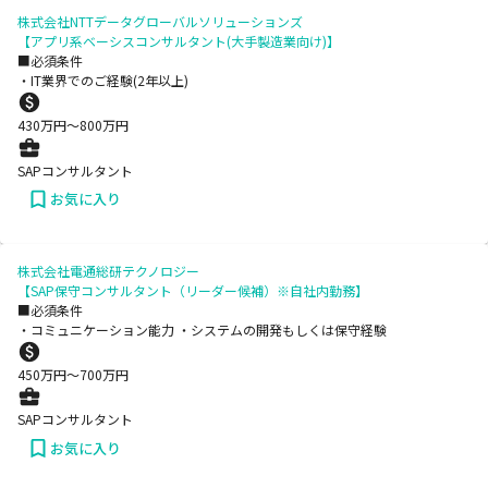
株式会社NTTデータグローバルソリューションズ
【アプリ系ベーシスコンサルタント(大手製造業向け)】
■必須条件
・IT業界でのご経験(2年以上)
430
万円〜
800
万円
SAPコンサルタント
お気に入り
株式会社電通総研テクノロジー
【SAP保守コンサルタント（リーダー候補）※自社内勤務】
■必須条件
・コミュニケーション能力 ・システムの開発もしくは保守経験
450
万円〜
700
万円
SAPコンサルタント
お気に入り