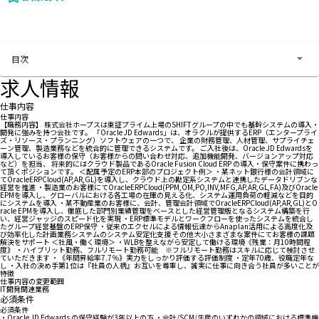
お問い合わせする
目次
求人情報
仕事内容
仕事内容
【職務内容】 株式会社ホープスは東証プライム上場のSHIFTグループの中でも基幹システムの導入・
開発に強みを持つ会社です。 「Oracle JD Edwards」は、オラクルが提供するERP（エンタープライ
ズ・リソース・プランニング）ソフトウェアの一つで、 企業の財務管理、人材管理、サプライチェ
ーン管理、製造業務などを統合的に管理できるシステムです。 ご入社後は、Oracle JD Edwardsを
導入しているお客様の保守（お客様からの問い合わせ対応、追加機能開発、バージョンアップ対応
など）を担当、 将来的にはクラウド製品であるOracle Fusion Cloud ERP の導入・保守案件に携わっ
て頂くポジションです。 ＜配属予定のERP本部のプロジェクト例＞ ・某ネット銀行様の会計領域に
てOracleERPCloud(AP,AR,GL)を導入し、クラウド上の勘定系システムと連携したデータドリブンな
経営を推進 ・製造業のお客様にてOracleERPCloud(PPM,OM,PO,INV,MFG,AP,AR,GL,FA)及びOracle
EPMを導入し、グローバルにおける各工場の在庫の見える化、システム運用負荷の軽減などを目的
にシステムを導入 ・某不動産業のお客様に、会計、管理会計領域でOracleERPCloud(AP,AR,GL)とO
racle EPMを導入し、徹底した部門別業績管理をベースとした経営管理版となるシステム構築を行
い、経営ジャッジのスピード化を実現 ・ERP標準モデルとワークフローを使ったシステムを統合し
たグループ経営基盤のERP保守 ・従来のエクセルによる情報伝達からAnaplan活用による高度化及
び効率化した計画業務システムのシステム安定化支援 その他大小さまざまな案件にてお客様の課題
解決をサポート ＜社風・働く環境＞ ・WLBを整えながら安定して働ける環境《残業：月10時間程
度｠ ・ハイブリット勤務、フルリモート勤務可能 ※フルリモート勤務はスキルに応じて検討させ
ていただきます ・｟年間昇給率7.7％｠実力をしっかり評価する評価制度 ・定年70歳、役職定年な
し ・入社の決め手第1位は『社員の人柄』お互いを尊重し、誠実に仕事に向き合う社員が多いことが
特徴
仕事内容の変更範囲
IT開発関連業務
必須条件
必須条件
・Oracle JD Edwards の保守経験が3年以上の方 ・会計/SCM/生産のいずれかの領域における標準機