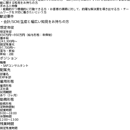
能に関する知見をお持ちの方
求める人物像
・能動的かつ積極的に行動できる方 ・お客様の課題に対して、的確な解決案を導き出せる方 ・チー
ムワークを大切に働きたいという方
歓迎要件
・会計/SCM/生産と幅広い知見をお持ちの方
想定年収
想定年収
450万円〜950万円（給与形態：年俸制）
基本給
243,300円〜
固定残業代
97,700円〜
賞与・昇給
昇給：2回
ポジション
職種
・SAPコンサルタント
配属先
部署名
ERP本部
雇用形態
雇用形態
正社員
試用期間
あり（3ヶ月）
勤務形態
勤務形態
定時時間制
就業時間
9:00〜18:00
休憩時間
12:00〜13:00
残業時間
固定残業時間