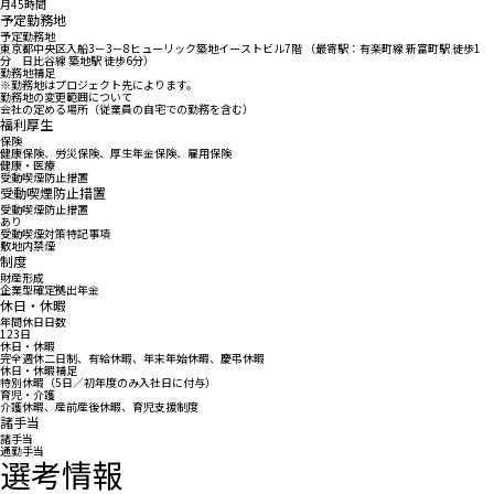
月45時間
予定勤務地
予定勤務地
東京都中央区入船3－3－8ヒューリック築地イーストビル7階 （最寄駅：有楽町線 新富町駅 徒歩1
分 日比谷線 築地駅 徒歩6分）
勤務地補足
※勤務地はプロジェクト先によります。
勤務地の変更範囲について
会社の定める場所（従業員の自宅での勤務を含む）
福利厚生
保険
健康保険、労災保険、厚生年金保険、雇用保険
健康・医療
受動喫煙防止措置
受動喫煙防止措置
受動喫煙防止措置
あり
受動喫煙対策特記事項
敷地内禁煙
制度
財産形成
企業型確定拠出年金
休日・休暇
年間休日日数
123日
休日・休暇
完全週休二日制、有給休暇、年末年始休暇、慶弔休暇
休日・休暇補足
特別休暇（5日／初年度のみ入社日に付与）
育児・介護
介護休暇、産前産後休暇、育児支援制度
諸手当
諸手当
通勤手当
選考情報