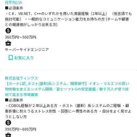
月平均15h
■必須条件
・C♯、VB.NET、C++のいずれかを用いた実装経験（2年以上） （他言語でも
検討可能） ・一般的なコミュニケーション能力をお持ちの方 (チームや顧客
との報連相がしっかり出来る方)
360
万円〜
500
万円
サーバーサイドエンジニア
お気に入り
株式会社ヴィンクス
【カード1部_ホスト(基幹)系システム、開発保守】イオン・マルエツの買い
物体験を支えるシステム開発／富士ソフトGの安定基盤／数千万人が使う技
術で高まる市場価値
■必須条件
・COBOL経験が２年以上ある方 ・ホスト（基幹）系システムのご経験 ・顧
客折衝に耐えうるストレス耐性 ・回答に一貫性のある方 ・自分をよく見せよ
うとしない方
390
万円〜
600
万円