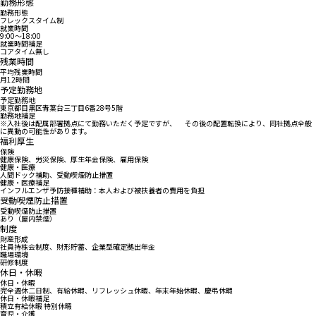
勤務形態
勤務形態
フレックスタイム制
就業時間
9:00〜18:00
就業時間補足
コアタイム無し
残業時間
平均残業時間
月12時間
予定勤務地
予定勤務地
東京都目黒区青葉台三丁目6番28号5階
勤務地補足
※入社後は配属部署拠点にて勤務いただく予定ですが、 その後の配置転換により、同社拠点全般
に異動の可能性があります。
福利厚生
保険
健康保険、労災保険、厚生年金保険、雇用保険
健康・医療
人間ドック補助、受動喫煙防止措置
健康・医療補足
インフルエンザ予防接種補助：本人および被扶養者の費用を負担
受動喫煙防止措置
受動喫煙防止措置
あり（屋内禁煙）
制度
財産形成
社員持株会制度、財形貯蓄、企業型確定拠出年金
職場環境
研修制度
休日・休暇
休日・休暇
完全週休二日制、有給休暇、リフレッシュ休暇、年末年始休暇、慶弔休暇
休日・休暇補足
積立有給休暇 特別休暇
育児・介護