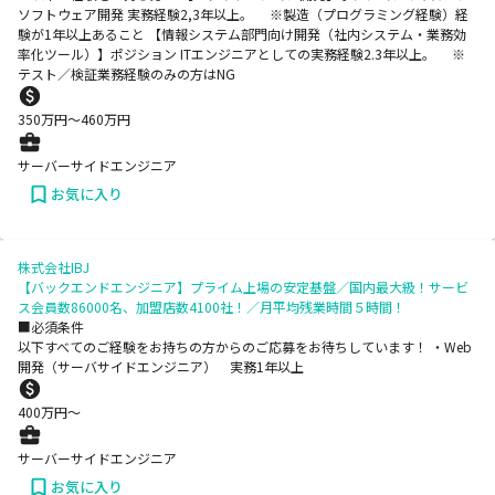
ソフトウェア開発 実務経験2,3年以上。 ※製造（プログラミング経験）経
験が1年以上あること 【情報システム部門向け開発（社内システム・業務効
率化ツール）】ポジション ITエンジニアとしての実務経験2.3年以上。 ※
テスト／検証業務経験のみの方はNG
350
万円〜
460
万円
サーバーサイドエンジニア
お気に入り
株式会社IBJ
【バックエンドエンジニア】プライム上場の安定基盤／国内最大級！サービ
ス会員数86000名、加盟店数4100社！／月平均残業時間５時間！
■必須条件
以下すべてのご経験をお持ちの方からのご応募をお待ちしています！ ・Web
開発（サーバサイドエンジニア） 実務1年以上
400
万円〜
サーバーサイドエンジニア
お気に入り