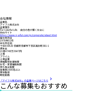
会社情報
企業名
アイフル株式会社
企業理念
For Colorful Life. 自分の色が輝く社会に
Webサイト
https://www.ir-aiful.com/jp/corporate/about.html
設立年月日
1978年02月
本社所在地
〒600-8420 京都府京都市下京区高砂町381-1
資本金
21億4748万3647円
上場
プライム
上場企業
資格取得支援制度
社宅・家賃補助制度
持ち株会制度
従業員1000名以上
育休取得
時短勤務
「アイフル株式会社」の企業ページはこちら
こんな募集もおすすめ