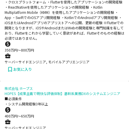
・クロスプラットフォーム ・Flutterを使用したアプリケーションの開発経験
・ReactNativeを使用したアプリケーションの開発経験 ・Kotlin
Multiplatform Mobile（KMM）を使用したアプリケーションの開発経験 ・
App ・SwiftでのiOSアプリ開発経験 ・KotlinでのAndroidアプリ開発経験 ・
iOSまたはAndroidアプリのアプリストアへの公開、更新の経験 ※Flutterでの
開発となりますが、iOSやAndroidまたはWebの開発経験と専門知識を有して
おり、Flutterをこれから学習していく意欲があれば、Flutterそのものの経験は
必須ではありません。
350
万円〜
800
万円
サーバーサイドエンジニア, モバイルアプリエンジニア
お気に入り
株式会社 ホープス
HOPES【成果主義で明快な評価体制】基幹系業務DXのシステムエンジニア
■必須条件
・システム開発経験3年以上
400
万円〜
650
万円
サーバーサイドエンジニア