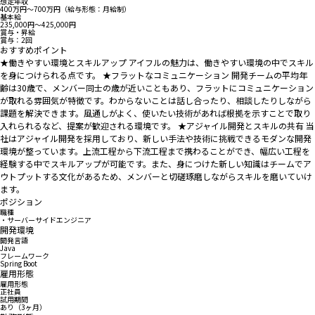
想定年収
400万円〜700万円（給与形態：月給制）
基本給
235,000円〜425,000円
賞与・昇給
賞与：2回
おすすめポイント
★働きやすい環境とスキルアップ アイフルの魅力は、働きやすい環境の中でスキル
を身につけられる点です。 ★フラットなコミュニケーション 開発チームの平均年
齢は30歳で、メンバー同士の歳が近いこともあり、フラットにコミュニケーション
が取れる雰囲気が特徴です。わからないことは話し合ったり、相談したりしながら
課題を解決できます。風通しがよく、使いたい技術があれば根拠を示すことで取り
入れられるなど、提案が歓迎される環境です。 ★アジャイル開発とスキルの共有 当
社はアジャイル開発を採用しており、新しい手法や技術に挑戦できるモダンな開発
環境が整っています。上流工程から下流工程まで携わることができ、幅広い工程を
経験する中でスキルアップが可能です。また、身につけた新しい知識はチームでア
ウトプットする文化があるため、メンバーと切磋琢磨しながらスキルを磨いていけ
ます。
ポジション
職種
・サーバーサイドエンジニア
開発環境
開発言語
Java
フレームワーク
Spring Boot
雇用形態
雇用形態
正社員
試用期間
あり（3ヶ月）