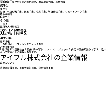
介護休暇、育児のための時短勤務、産前産後休暇、看病休暇
諸手当
諸手当
深夜・休日勤務手当、通勤手当、住宅手当、単身赴任手当、リモートワーク手当
諸手当補足
転勤手当
その他
その他
書籍購入補助制度
選考情報
選考内容
選考情報
・面接 1回 ・リファレンスチェックあり
選考情報補足
1.書類選考 2.適性検査 3.面接（1〜2回 4.リファレンスチェック 5.内定 ※面接回数や内容は、場合に
よって変更となる場合があります。
アイフル株式会社の企業情報
企業について
消費者金融事業、事業者金融事業、信用保証事業