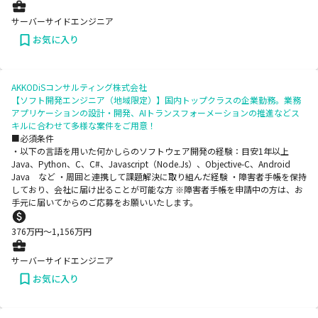
サーバーサイドエンジニア
お気に入り
AKKODiSコンサルティング株式会社
【ソフト開発エンジニア（地域限定）】国内トップクラスの企業勤務。業務
アプリケーションの設計・開発、AIトランスフォーメーションの推進などス
キルに合わせて多様な案件をご用意！
■必須条件
・以下の言語を用いた何かしらのソフトウェア開発の経験：目安1年以上
Java、Python、C、C#、Javascript（Node.Js）、Objective-C、Android
Java など ・周囲と連携して課題解決に取り組んだ経験 ・障害者手帳を保持
しており、会社に届け出ることが可能な方 ※障害者手帳を申請中の方は、お
手元に届いてからのご応募をお願いいたします。
376
万円〜
1,156
万円
サーバーサイドエンジニア
お気に入り