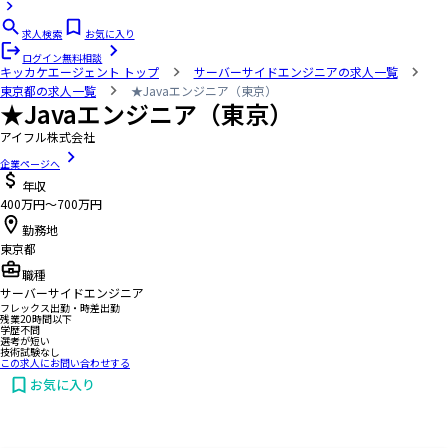
求人検索
お気に入り
ログイン
無料相談
キッカケエージェント
トップ
サーバーサイドエンジニアの求人一覧
東京都の求人一覧
★Javaエンジニア（東京）
★Javaエンジニア（東京）
アイフル株式会社
企業ページへ
年収
400万円〜700万円
勤務地
東京都
職種
サーバーサイドエンジニア
フレックス出勤・時差出勤
残業20時間以下
学歴不問
選考が短い
技術試験なし
この求人にお問い合わせする
お気に入り