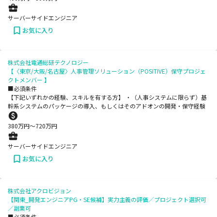
サーバーサイドエンジニア
お気に入り
株式会社電通総研テクノロジー
【〈東京/大阪/名古屋〉人事管理ソリューション（POSITIVE）保守プロジェ
クトメンバー 】
■必須条件
【下記いずれかの経験、スキルを有する方】 ・（人事システムに限らず）基
幹系システムのパッケージの導入、もしくはそのアドオンの開発・保守経験
380
万円〜
720
万円
サーバーサイドエンジニア
お気に入り
株式会社アクロビジョン
【関東_開発エンジニアPG・SE候補】実力主義の評価／プロジェクト選択可
／副業可
■必須条件