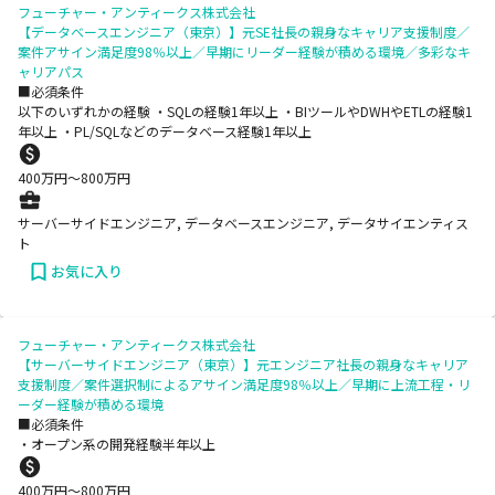
フューチャー・アンティークス株式会社
【データベースエンジニア（東京）】元SE社長の親身なキャリア支援制度／
案件アサイン満足度98％以上／早期にリーダー経験が積める環境／多彩なキ
ャリアパス
■必須条件
以下のいずれかの経験 ・SQLの経験1年以上 ・BIツールやDWHやETLの経験1
年以上 ・PL/SQLなどのデータベース経験1年以上
400
万円〜
800
万円
サーバーサイドエンジニア, データベースエンジニア, データサイエンティス
ト
お気に入り
フューチャー・アンティークス株式会社
【サーバーサイドエンジニア（東京）】元エンジニア社長の親身なキャリア
支援制度／案件選択制によるアサイン満足度98％以上／早期に上流工程・リ
ーダー経験が積める環境
■必須条件
・オープン系の開発経験半年以上
400
万円〜
800
万円