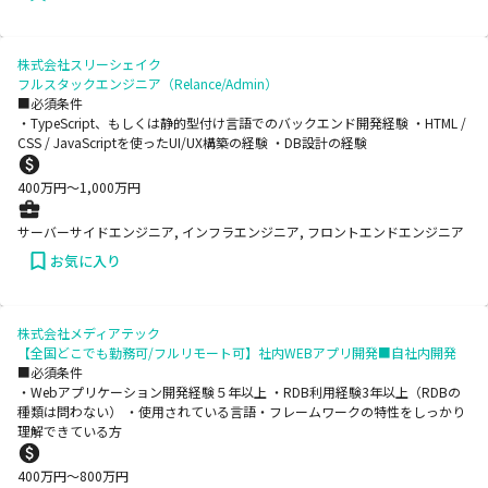
株式会社スリーシェイク
フルスタックエンジニア（Relance/Admin）
■必須条件
・TypeScript、もしくは静的型付け言語でのバックエンド開発経験 ・HTML /
CSS / JavaScriptを使ったUI/UX構築の経験 ・DB設計の経験
400
万円〜
1,000
万円
サーバーサイドエンジニア, インフラエンジニア, フロントエンドエンジニア
お気に入り
株式会社メディアテック
【全国どこでも勤務可/フルリモート可】社内WEBアプリ開発■自社内開発
■必須条件
・Webアプリケーション開発経験５年以上 ・RDB利用経験3年以上（RDBの
種類は問わない） ・使用されている言語・フレームワークの特性をしっかり
理解できている方
400
万円〜
800
万円