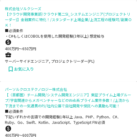
株式会社ソルクシーズ
【クラウド開発事業部/クラウド第二SI_システムエンジニア(プロジェクトリ
ーダー)】金融案件に特化！/スタンダード上場企業/上流工程の経験可/副業Ｏ
Ｋ！
■必須条件
・C#もしくはCOBOLを使用した開発経験(3年以上) 想定給与
400
万円〜
650
万円
サーバーサイドエンジニア, プロジェクトリーダー(PL)
お気に入り
パーソルクロステクノロジー株式会社
【〈首都圏〉チーム開発/システム開発エンジニア】東証プライム上場グルー
プ/宇宙関連からメガベンチャーなどのWeb系プライム案件多数！/上流から
下流までの一気通貫のPJ/社内公募で自社開発や受託への異動も可能！
■必須条件
下記いずれかの言語での開発経験1年以上 Java、PHP、Python、C#、
Ruby、Go、Swift、Kotlin、JavaScript、TypeScript FW必須
400
万円〜
600
万円