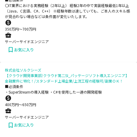
〇IT業界における実務経験（2年以上） 経験2年の中で実装経験最低1年以上
（Java、C言語、C#、C++） ※経験年数は達していても、ご本人のスキル感
が見合わない場合などは条件面が変化いたします。
350
万円〜
700
万円
サーバーサイドエンジニア
お気に入り
株式会社ソルクシーズ
【クラウド開発事業部/クラウド第二SI_パッケージソフト導入エンジニア】
金融案件に特化！/スタンダード上場企業/上流工程の経験可/副業ＯＫ！
■必須条件
・SuperStreamの導入経験 ・C#を使用した一連の開発経験
400
万円〜
650
万円
サーバーサイドエンジニア
お気に入り