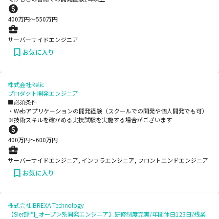
400
万円〜
550
万円
サーバーサイドエンジニア
お気に入り
株式会社Relic
プロダクト開発エンジニア
■必須条件
・Webアプリケーションの開発経験（スクールでの開発や個人開発でも可）
※技術スキルを確かめる実技試験を実施する場合がございます
400
万円〜
600
万円
サーバーサイドエンジニア, インフラエンジニア, フロントエンドエンジニア
お気に入り
株式会社 BREXA Technology
【SIer部門_オープン系開発エンジニア】研修制度充実/年間休日123日/残業