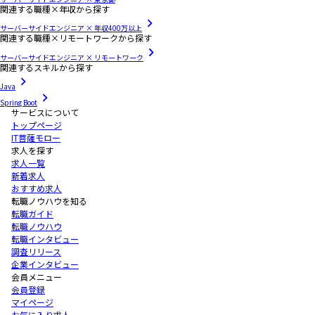
関連する職種×年収から探す
サーバーサイドエンジニア × 年収400万以上
関連する職種×リモートワークから探す
サーバーサイドエンジニア × リモートワーク
関連するスキルから探す
Java
Spring Boot
サービスについて
トップページ
IT菩薩モロー
求人を探す
求人一覧
新着求人
おすすめ求人
転職ノウハウを知る
転職ガイド
転職ノウハウ
転職インタビュー
調査リリース
企業インタビュー
会員メニュー
会員登録
マイページ
お気に入り求人