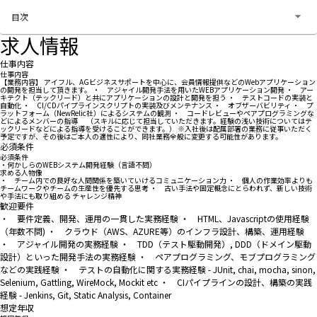
お問い合わせする
目次
求人情報
仕事内容
仕事内容
【業務内容】 アイフル、AGビジネスサポートを中心に、会員情報提供などのWebアプリケーション
の開発を担当して頂きます。 ・ アジャイル開発手法を用いたWEBアプリケーション開発 ・ アー
キテクト（テックリード）と共にアプリケーションの設計と開発を担う ・ テストコードの実装と
自動化 ・ CI/CDパイプラインスクリプトの実装及びメンテナンス ・ オブザーバビリティ ・ プ
ラットフォーム（NewRelic社）によるシステムの観測 ・ コードレビューやペアプログラミングな
どによるメンバーの指導 （スキルに応じて担当していただきます。経験の浅い技術についてはテ
ックリードなどによる指導を受けることができます。） ※入社後は配属部署の業務に従事いただく
予定ですが、その後はご本人の適性により、同社業務全般に変更する可能性があります。
必須条件
必須条件
・何かしらのWEBシステム開発経験（言語不問）
求める人物像
・ チーム内での良好な人間関係を築いていけるコミュニケーション力 ・ 個人の作業効率よりも
チームワークやチームの生産性を優先する思考 ・ 古い手法や固定概念にとらわれず、新しい技術
や手法にも取り組める チャレンジ精神
歓迎要件
・ 要件定義、開発、運用の一貫した実務経験 ・ HTML、Javascriptの使用経験
（年数不問) ・ クラウド（AWS、AZURE等）のインフラ設計、構築、運用経験
・ アジャイル開発の実務経験 ・ TDD（テスト駆動開発）, DDD（ドメイン駆動
設計）といった開発手法の実務経験 ・ ペアプログラミング、モブプログラミング
などの実践経験 ・ テストの自動化に関する実務経験 - JUnit, chai, mocha, sinon,
Selenium, Gattling, WireMock, Mockit etc ・ CIパイプラインの設計、構築の実践
経験 - Jenkins, Git, Static Analysis, Container
想定年収