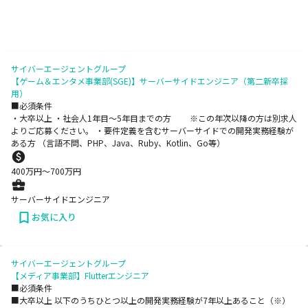
サイバーエージェントグループ
【ゲーム＆エンタメ事業部(SGE)】サーバーサイドエンジニア（第二新卒採
用）
■必須条件
・大卒以上 ・社会人1年目～5年目までの方 ※この年次以降の方は別求人
よりご応募ください。 ・要件定義を含むサーバーサイドでの開発実務経験が
ある方 （言語不問、PHP、Java、Ruby、Kotlin、Go等）
400
万円〜
700
万円
サーバーサイドエンジニア
お気に入り
サイバーエージェントグループ
【メディア事業部】Flutterエンジニア
■必須条件
■大卒以上 以下のうちひとつ以上の開発実務経験が7年以上あること（※）