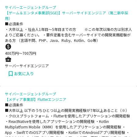
サイバーエージェントグループ
【ゲーム＆エンタメ事業部(SGE)】サーバーサイドエンジニア（第二新卒採
用）
■必須条件
・大卒以上 ・社会人1年目～5年目までの方 ※この年次以降の方は別求人
よりご応募ください。 ・要件定義を含むサーバーサイドでの開発実務経験が
ある方 （言語不問、PHP、Java、Ruby、Kotlin、Go等）
400
万円〜
700
万円
サーバーサイドエンジニア
お気に入り
サイバーエージェントグループ
【メディア事業部】Flutterエンジニア
■必須条件
■大卒以上 以下のうちひとつ以上の開発実務経験が7年以上あること（※）
・クロスプラットフォーム ・Flutterを使用したアプリケーションの開発経験
・ReactNativeを使用したアプリケーションの開発経験 ・Kotlin
Multiplatform Mobile（KMM）を使用したアプリケーションの開発経験 ・
App ・SwiftでのiOSアプリ開発経験 ・KotlinでのAndroidアプリ開発経験 ・