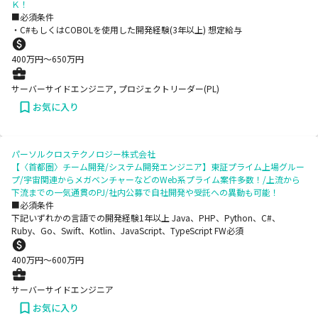
Ｋ！
■必須条件
・C#もしくはCOBOLを使用した開発経験(3年以上) 想定給与
400
万円〜
650
万円
サーバーサイドエンジニア, プロジェクトリーダー(PL)
お気に入り
パーソルクロステクノロジー株式会社
【〈首都圏〉チーム開発/システム開発エンジニア】東証プライム上場グルー
プ/宇宙関連からメガベンチャーなどのWeb系プライム案件多数！/上流から
下流までの一気通貫のPJ/社内公募で自社開発や受託への異動も可能！
■必須条件
下記いずれかの言語での開発経験1年以上 Java、PHP、Python、C#、
Ruby、Go、Swift、Kotlin、JavaScript、TypeScript FW必須
400
万円〜
600
万円
サーバーサイドエンジニア
お気に入り