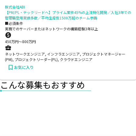
株式会社ABI
【PM/PL・テックリードへ】プライム案件45%の上流特化開発／入社3年での
管理職登用実績多数／平均生産性1500万超のチーム参画
■必須条件
実務でのサーバーまたはネットワークの構築経験3年以上
450
万円〜
800
万円
ネットワークエンジニア, インフラエンジニア, プロジェクトマネージャー
(PM), プロジェクトリーダー(PL), クラウドエンジニア
お気に入り
こんな募集もおすすめ