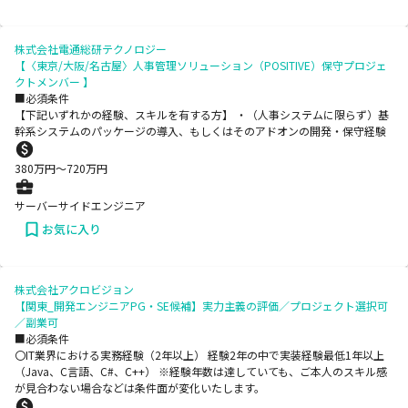
株式会社電通総研テクノロジー
【〈東京/大阪/名古屋〉人事管理ソリューション（POSITIVE）保守プロジェ
クトメンバー 】
■必須条件
【下記いずれかの経験、スキルを有する方】 ・（人事システムに限らず）基
幹系システムのパッケージの導入、もしくはそのアドオンの開発・保守経験
380
万円〜
720
万円
サーバーサイドエンジニア
お気に入り
株式会社アクロビジョン
【関東_開発エンジニアPG・SE候補】実力主義の評価／プロジェクト選択可
／副業可
■必須条件
〇IT業界における実務経験（2年以上） 経験2年の中で実装経験最低1年以上
（Java、C言語、C#、C++） ※経験年数は達していても、ご本人のスキル感
が見合わない場合などは条件面が変化いたします。