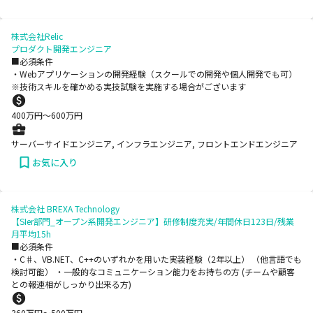
株式会社Relic
プロダクト開発エンジニア
■必須条件
・Webアプリケーションの開発経験（スクールでの開発や個人開発でも可）
※技術スキルを確かめる実技試験を実施する場合がございます
400
万円〜
600
万円
サーバーサイドエンジニア, インフラエンジニア, フロントエンドエンジニア
お気に入り
株式会社 BREXA Technology
【SIer部門_オープン系開発エンジニア】研修制度充実/年間休日123日/残業
月平均15h
■必須条件
・C♯、VB.NET、C++のいずれかを用いた実装経験（2年以上） （他言語でも
検討可能） ・一般的なコミュニケーション能力をお持ちの方 (チームや顧客
との報連相がしっかり出来る方)
360
万円〜
500
万円