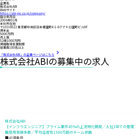
企業名
株式会社ABI
Webサイト
https://abi-inc.co.jp/company/
設立年月日
2006年01月
本社所在地
〒103-0022 東京都中央区日本橋室町4-1-6クアトロ室町ビル9F
資本金
5000万円
売上高
52億1000万円
資格取得支援制度
従業員100名以上
「株式会社ABI」の企業ページはこちら
株式会社ABIの募集中の求人
株式会社ABI
【インフラエンジニア】プライム案件45%の上流特化開発／入社3年での管理
職登用実績多数／平均生産性1500万超のチーム参画
■必須条件