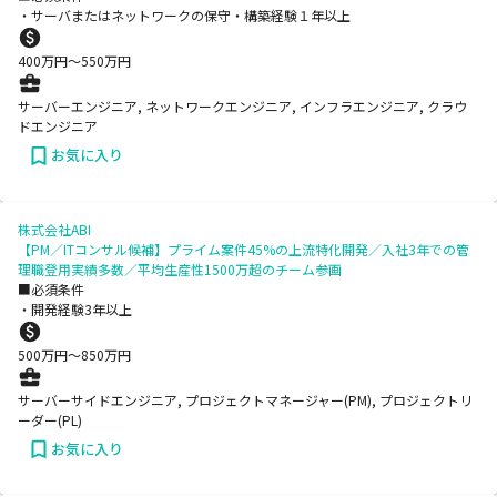
・サーバまたはネットワークの保守・構築経験１年以上
400
万円〜
550
万円
サーバーエンジニア, ネットワークエンジニア, インフラエンジニア, クラウ
ドエンジニア
お気に入り
株式会社ABI
【PM／ITコンサル候補】プライム案件45%の上流特化開発／入社3年での管
理職登用実績多数／平均生産性1500万超のチーム参画
■必須条件
・開発経験3年以上
500
万円〜
850
万円
サーバーサイドエンジニア, プロジェクトマネージャー(PM), プロジェクトリ
ーダー(PL)
お気に入り