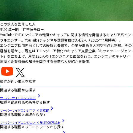
この求人を監修した人
毛呂 淳一朗 「IT菩薩モロー」
YouTubeでITエンジニアの転職やキャリアに関する情報を発信するキャリア系イン
フルエンサー。YouTubeチャンネル登録者数は3.4万人（2025年4月時点）。
エンジニア採用担当としての経験も豊富で、企業が求める人材や視点も熟知。その
経験を活かし、現在はITエンジニア特化のキャリア支援企業「キッカケエージェン
ト」を立ち上げ、月間120人のITエンジニアと面談を行う。エンジニアのキャリア
志向と企業課題の解決を両立する最適な人材紹介を提供。
条件が近い求人を探す
関連する職種から探す
サーバーサイドエンジニア
職種×都道府県の条件から探す
サーバーサイドエンジニア × 東京都
関連する職種×年収から探す
サーバーサイドエンジニア × 年収400万以上
関連する職種×リモートワークから探す