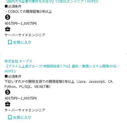
【国内大手企業の案件をお任せ】COBOLエンジニア / HOPES
■必須条件
・COBOLでの開発経験3年以上
400
万円〜
1,000
万円
サーバーサイドエンジニア
お気に入り
株式会社 ホープス
【プライム上場グループ/年間昇給率7.7％】基幹・業務システム開発のSE／
HOPES
■必須条件
下記いずれかの開発言語での開発経験5年以上（Java、Javascript、C#、
Python、PL/SQL、VB.NET等）
400
万円〜
1,000
万円
サーバーサイドエンジニア
お気に入り