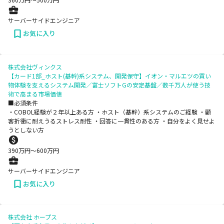
サーバーサイドエンジニア
お気に入り
株式会社ヴィンクス
【カード1部_ホスト(基幹)系システム、開発保守】イオン・マルエツの買い
物体験を支えるシステム開発／富士ソフトGの安定基盤／数千万人が使う技
術で高まる市場価値
■必須条件
・COBOL経験が２年以上ある方 ・ホスト（基幹）系システムのご経験 ・顧
客折衝に耐えうるストレス耐性 ・回答に一貫性のある方 ・自分をよく見せよ
うとしない方
390
万円〜
600
万円
サーバーサイドエンジニア
お気に入り
株式会社 ホープス