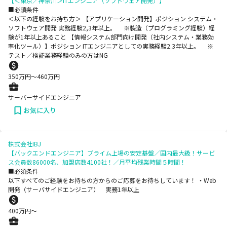
【＜東京／神奈川＞ITエンジニア（ソフトウェア開発）】
■必須条件
＜以下の経験をお持ち方＞ 【アプリケーション開発】ポジション システム・
ソフトウェア開発 実務経験2,3年以上。 ※製造（プログラミング経験）経
験が1年以上あること 【情報システム部門向け開発（社内システム・業務効
率化ツール）】ポジション ITエンジニアとしての実務経験2.3年以上。 ※
テスト／検証業務経験のみの方はNG
350
万円〜
460
万円
サーバーサイドエンジニア
お気に入り
株式会社IBJ
【バックエンドエンジニア】プライム上場の安定基盤／国内最大級！サービ
ス会員数86000名、加盟店数4100社！／月平均残業時間５時間！
■必須条件
以下すべてのご経験をお持ちの方からのご応募をお待ちしています！ ・Web
開発（サーバサイドエンジニア） 実務1年以上
400
万円〜