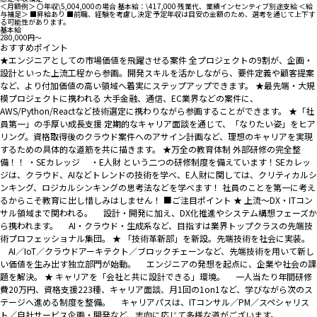
＜月額例＞ 〇年収\5,004,000の場合 基本給：\417,000 残業代、業績インセンティブ別途支給 ＜給
与補足＞ ■昇給あり ■前職、経験を考慮し決定 予定年収は目安の金額のため、選考を通じて上下す
る可能性があります。
基本給
280,000円〜
おすすめポイント
★エンジニアとしての市場価値を飛躍させる案件 全プロジェクトの9割が、企画・
設計といった上流工程から参画。開発スキルを活かしながら、要件定義や顧客提案
など、より付加価値の高い領域へ着実にステップアップできます。 ★最先端・大規
模プロジェクトに携われる 大手金融、通信、EC業界などの案件に、
AWS/Python/Reactなど技術選定に携わりながら参画することができます。 ★「社
員第一」の手厚い成長支援 定期的なキャリア面談を通じて、「なりたい姿」をヒア
リング。資格取得後のクラウド案件へのアサイン計画など、理想のキャリアを実現
するための具体的な道筋を共に描きます。 ★万全の教育体制 外部研修の完全整
備！！ ・SEカレッジ ・E人財 という二つの研修制度を備えています！SEカレッ
ジは、クラウド、AIなどトレンドの技術を学べ、E人財に関しては、クリティカルシ
ンキング、ロジカルシンキングの思考法などを学べます！ 社員のことを第一に考え
るからこそ教育に出し惜しみはしません！ ■ご注目ポイント ★ 上流～DX・ITコン
サル領域まで関われる。 設計・開発に加え、DX化推進やシステム構想フェーズか
ら携われます。 AI・クラウド・生成系など、目指すは業界トップクラスの先端技
術プロフェッショナル集団。 ★ 「技術革新部」を新設。先端技術を社会に実装。
AI／IoT／クラウドアーキテクト／ブロックチェーンなど、先端技術を用いて新し
い価値を生み出す独立部門が始動。 エンジニアの発想を起点に、企業や社会の課
題を解決。 ★ キャリアを「会社と共に設計できる」環境。 一人当たり年間研修
費20万円、資格支援223種、キャリア面談、月1回の1on1など、学びながら次のス
テージへ進める制度を整備。 キャリアパスは、ITコンサル／PM／スペシャリス
ト／自社サービス企画・開発など、志向に応じて多様な道がございます。