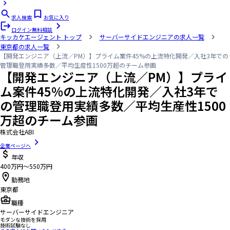
求人検索
お気に入り
ログイン
無料相談
キッカケエージェント
トップ
サーバーサイドエンジニアの求人一覧
東京都の求人一覧
【開発エンジニア（上流／PM）】プライム案件45%の上流特化開発／入社3年での
管理職登用実績多数／平均生産性1500万超のチーム参画
【開発エンジニア（上流／PM）】プライ
ム案件45%の上流特化開発／入社3年で
の管理職登用実績多数／平均生産性1500
万超のチーム参画
株式会社ABI
企業ページへ
年収
400万円〜550万円
勤務地
東京都
職種
サーバーサイドエンジニア
モダンな技術を採用
技術試験なし