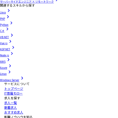
サーバーサイドエンジニア × リモートワーク
関連するスキルから探す
Java
PHP
Python
C＃
VB.NET
Vue.js
ASP.NET
Node.js
AWS
Azure
Linux
Windows Server
サービスについて
トップページ
IT菩薩モロー
求人を探す
求人一覧
新着求人
おすすめ求人
転職ノウハウを知る