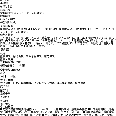
正社員
勤務形態
勤務形態
定時時間制 ※クライアント先に準ずる
就業時間
9:30〜18:30
予定勤務地
予定勤務地
東京都中央区日本橋室町4-1-6クアトロ室町ビル9F 東京都中央区日本橋本町4-6-10サトービル2F ※
クライアント先に準ずる
勤務地補足
【本社オフィス】東京都中央区日本橋室町4-1-6 クアトロ室町ビル9F 【日本橋開発オフィス】東京
都中央区日本橋本町4-6-10 サトービル2F 勤務地については、上記勤務地の他 都内を中心とした各プ
ロジェクト先 (東京・神奈川・埼玉・千葉など） にて勤務していただきます。 ※勤務地は現住所を
考慮し、話し合いの上決定いたします。
福利厚生
保険
健康保険、労災保険、厚生年金保険、雇用保険
健康・医療
受動喫煙防止措置
受動喫煙防止措置
受動喫煙防止措置
あり
休日・休暇
休日・休暇
完全週休二日制、有給休暇、リフレッシュ休暇、年末年始休暇、慶弔休暇
諸手当
諸手当
通勤手当
その他
その他
社内表彰
その他補足
■充実の教育体制 外部研修 ・SEカレッジ ・E人財 ■帰社日・懇親会の開催 ■社内表彰制度 （部長
賞、年間部門MVP／MVL、社長賞(メンバ／管理職)、新卒ルーキー賞） ■資格取得支援（資格取得
費用、合格祝金）※帰社日にて表彰 ■クラブ活動支援 （活動活動費用を会社が支援。スポーツ系、