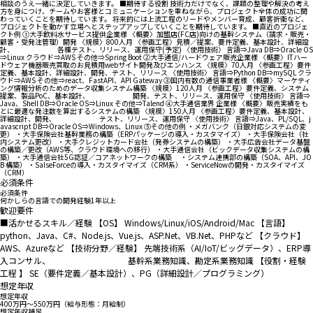
相談のうえ一緒に決定していきます。 ■期待する役割 技術力だけでなく、課題の整理や解決の考え
方を身につけ、チームやお客様とコミュニケーションを重ねながら、プロジェクト全体の成功に関
わっていくことを期待しています。 将来的には上流工程のリードやメンバー育成、顧客折衝など、
プロジェクトを動かす立場へとステップアップしていくことを期待しています。 ■直近のプロジェ
クト例 ①大手飲料水サービス提供企業様 〈概要〉加盟店(FC店)向けの基幹システム（請求・販売・
顧客・受発注管理）開発 〈規模〉800人月 〈参画工程〉見積／提案、要件定義、基本設計、詳細設
計、 各種テスト、リリース、運用保守(予定) 〈使用技術〉 言語⇒Java DB⇒Oracle OS
⇒Linux クラウド⇒AWS その他⇒Spring Boot ②大手通信/ハードウェア販売企業様 〈概要〉ITハー
ドウェア機器販売買取のお見積用webサイト開発及びエンハンス 〈規模〉70人月 〈参画工程〉要件
定義、基本設計、詳細設計、開発、テスト、リリース 〈使用技術〉 言語⇒Python DB⇒mySQL クラ
ウド⇒AWS その他⇒react、FastAPI、API Gateway ③国内有数の通信事業者様 〈概要〉マーケティ
ング情報分析のためのデータ収集システム構築 〈規模〉120人月 〈参画工程〉要件定義、システム
提案、製品PoC、基本設計、 開発、テスト、リリース、運用保守 〈使用技術〉 言語⇒
Java、Shell DB⇒Oracle OS⇒Linux その他⇒Talend ④大手通信業界 企業様 〈概要〉販売実績をも
とに最適な発注数を算出するシステムの構築 〈規模〉150人月 〈参画工程〉要件定義、基本設計、
詳細設計、開発、 テスト、リリース、運用保守 〈使用技術〉 言語⇒Java、PL/SQL、j
avascript DB⇒Oracle OS⇒Windows、Linux ⑤その他の例 ・メガバンク（日銀対応システムの変
更） ・大手保険会社基幹業務の構築（ERPパッケージの導入・カスタマイズ） ・大手保険会社（社
内システム更改） ・大手クレジットカード会社（発券システムの構築） ・大手広告会社データ基盤
の構築／更改（AWS等、クラウド環境への移行） ・大手通信会社（ビックデータ収集システムの構
築） ・大手通信会社5G認証／コアネットワークの構築 ・システム連携部の構築（SOA、API、JO
B 構築） ・SalseForceの導入・カスタイマイズ（CRM系） ・ServiceNowの開発・カスタイマイズ
（CRM）
必須条件
必須条件
何かしらの言語での開発経験1年以上
歓迎要件
■活かせるスキル／経験 【OS】 Windows/Linux/iOS/Android/Mac 【言語】
python、Java、C#、Node.js、Vue.js、ASP.Net、VB.Net、PHPなど 【クラウド】
AWS、Azureなど 【技術分野／経験】 先端技術系（AI/IoT/ビッグデータ）、ERP導
入コンサル、 基幹系業務知識、勘定系業務知識 【役割・経験
工程 】 SE（要件定義／基本設計）、PG（詳細設計／プログラミング）
想定年収
想定年収
400万円〜550万円（給与形態：月給制）
想定年収補足