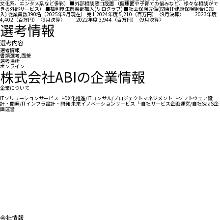
文化系、エンタメ系など多彩） ■外部相談窓口設置 （健康面や子育ての悩みなど、様々な相談がで
きる外部サービス） ■福利厚生倶楽部加入(リロクラブ) ■社会保険完備(関東IT健康保険組合に加
入) 従業員数390名（2025年9月現在） 売上2024年度 5,210（百万円）〈9月決算〉 2023年度
4,402（百万円）〈9月決算〉 2022年度 3,944（百万円）〈9月決算〉
選考情報
選考内容
選考情報
書類選考,面接
選考場所
オンライン
株式会社ABIの企業情報
企業について
ITソリューションサービス └DX化推進/ITコンサル/プロジェクトマネジメント └ソフトウェア設
計・開発/ITインフラ設計・開発 未来イノベーションサービス └自社サービス企画運営/自社SaaS企
画運営
会社情報