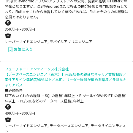
iOSまたはAndroidアプリのアプリストアへの公開、更新の経験 ※Flutterでの
開発となりますが、iOSやAndroidまたはWebの開発経験と専門知識を有して
おり、Flutterをこれから学習していく意欲があれば、Flutterそのものの経験は
必須ではありません。
350
万円〜
800
万円
サーバーサイドエンジニア, モバイルアプリエンジニア
お気に入り
フューチャー・アンティークス株式会社
【データベースエンジニア（東京）】元SE社長の親身なキャリア支援制度／
案件アサイン満足度98％以上／早期にリーダー経験が積める環境／多彩なキ
ャリアパス
■必須条件
以下のいずれかの経験 ・SQLの経験1年以上 ・BIツールやDWHやETLの経験1
年以上 ・PL/SQLなどのデータベース経験1年以上
400
万円〜
800
万円
サーバーサイドエンジニア, データベースエンジニア, データサイエンティス
ト