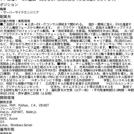
ポジション
職種
・サーバーサイドエンジニア
配属先
部署の特徴・業務環境
■ご注目ポイント ★上流～DX・ITコンサル領域まで関われる。 設計・開発に加え、DX化推進や
システム構想フェーズから携われます。 AI・クラウド・生成系など、目指すは業界トップクラス
の 先端技術プロフェッショナル集団。 ★「技術革新部」を新設。先端技術を社会に実装。 AI／IoT
／クラウドアーキテクト／ブロックチェーンなど、 先端技術を用いて新しい価値を生み出す独立部
門が始動。 エンジニアの発想を起点に、企業や社会の課題を解決。 ★キャリアを「会社と共に設
計できる」環境。 一人当たり年間研修費20万円、資格支援223種、キャリア面談、月1回の1on1
など、 学びながら次のステージへ進める制度を整備。 キャリアパスは、ITコンサル／PM／スペシ
ャリスト／ 自社サービス企画・開発など、志向に応じて多様な道がございます。 ■弊社について D
X、SIプロジェクトにおいて上流工程から人、世の中、未来をつないできた 『コネクト上流カンパニ
ー』として、ITソリューションサービスと未来イノベーションサービスの 2軸で事業を展開していま
す。 DX化推進やITコンサルティング、ソフトウェア／ITインフラ設計・開発に加え、 AI・クラウ
ド・データ基盤・IoTといった先端技術を活用した社会実装を推進。 当事者意識と価値創造の力で、
笑顔あふれる世の中をつくっていきます。 ■特徴： １．チーム常駐 5～6名チームで参加するため、
経験豊富な自社PMから上流工程のスキルを学べます。 ２．充実の研修 社員への研修費年間20万
（日本の年間研修投資額 日本の平均4万）資格取得における 受験料は全額会社負担（対象資格は2
23種類）です。 技術スキルだけでなく、汎用スキルの向上にも熱を入れ、様々な研修を導入。 技
術力・人間力 双方を備えた質の高いPMに近づける支援をしています。 1)専門(技術)スキル習得が
できるSEカレッジ ⇒オンラインにて参加・視聴できる外部研修で 学習したいスキルを選
び、何回でも視聴が可能です！ 2)汎用スキルの取得を支援する外部研修 ⇒ロジカルシンキン
グ、クリティカルシンキング、 交渉力、タイムマネジメント等の汎用スキルを 取得で
きる研修も取り入れております！ ３．福利厚生が充実（以下一例） ・平均残業時間10.6時間 ・年間
休日124日 ・完全週休二日制（土日祝）
開発環境
開発言語
Java、PHP、Python、C＃、VB.NET
フレームワーク
Vue.js、ASP.NET、Node.js
クラウド
AWS、Azure
OS
Linux、Windows Server
雇用形態
雇用形態