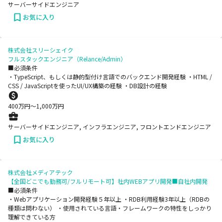
サーバーサイドエンジニア
お気に入り
株式会社スリーシェイク
フルスタックエンジニア（Relance/Admin）
■必須条件
・TypeScript、もしくは静的型付け言語でのバックエンド開発経験 ・HTML /
CSS / JavaScriptを使ったUI/UX構築の経験 ・DB設計の経験
400
万円〜
1,000
万円
サーバーサイドエンジニア, インフラエンジニア, フロントエンドエンジニア
お気に入り
株式会社メディアテック
【全国どこでも勤務可/フルリモート可】社内WEBアプリ開発■自社内開発
■必須条件
・Webアプリケーション開発経験５年以上 ・RDB利用経験3年以上（RDBの
種類は問わない） ・使用されている言語・フレームワークの特性をしっかり
理解できている方