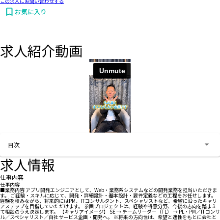
この求人にお問い合わせする
お気に入り
求人紹介動画
お問い合わせする
目次
求人情報
仕事内容
仕事内容
■業務内容 アプリ開発エンジニアとして、Web・業務系システムなどの開発業務を担当いただきま
す。 ご経験・スキルに応じて、開発・詳細設計・基本設計・要件定義などの工程をお任せします。
経験を積みながら、将来的にはPM、ITコンサルタント、スペシャリストなど、希望に沿ったキャリ
アステップを目指していただけます。 参画プロジェクトは、経験や得意分野、今後の志向を踏まえ
て相談のうえ決定します。 【キャリアイメージ】 SE → チームリーダー（TL） → PL・PM／ITコンサ
ル／スペシャリスト／自社サービス企画・開発へ。 ※将来の方向性は、希望と適性をもとに会社と