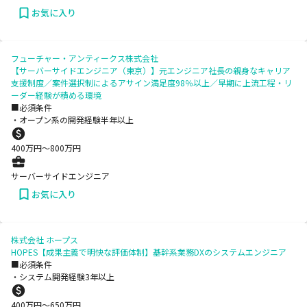
お気に入り
フューチャー・アンティークス株式会社
【サーバーサイドエンジニア（東京）】元エンジニア社長の親身なキャリア
支援制度／案件選択制によるアサイン満足度98％以上／早期に上流工程・リ
ーダー経験が積める環境
■必須条件
・オープン系の開発経験半年以上
400
万円〜
800
万円
サーバーサイドエンジニア
お気に入り
株式会社 ホープス
HOPES【成果主義で明快な評価体制】基幹系業務DXのシステムエンジニア
■必須条件
・システム開発経験3年以上
400
万円〜
650
万円