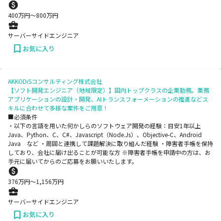
400
万円〜
800
万円
サーバーサイドエンジニア
お気に入り
AKKODiSコンサルティング株式会社
【ソフト開発エンジニア（地域限定）】国内トップクラスの企業勤務。業務
アプリケーションの設計・開発、AIトランスフォーメーションの推進などス
キルに合わせて多様な案件をご用意！
■必須条件
・以下の言語を用いた何かしらのソフトウェア開発の経験：目安1年以上
Java、Python、C、C#、Javascript（Node.Js）、Objective-C、Android
Java など ・周囲と連携して課題解決に取り組んだ経験 ・障害者手帳を保持
しており、会社に届け出ることが可能な方 ※障害者手帳を申請中の方は、お
手元に届いてからのご応募をお願いいたします。
376
万円〜
1,156
万円
サーバーサイドエンジニア
お気に入り